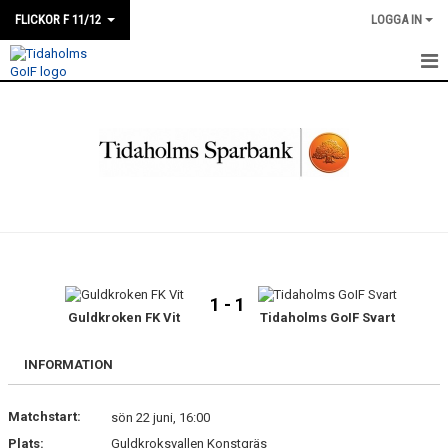
FLICKOR F 11/12
LOGGA IN
HEM
NYHETER
DOKUMENT
BILDGALLERI
KONTAKT
1 - 1
KALENDER
Guldkroken FK Vit
Tidaholms GoIF Svart
TRUPPEN
INFORMATION
Matchstart:
sön 22 juni, 16:00
Plats:
Guldkroksvallen Konstgräs