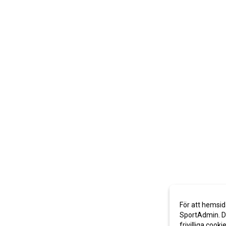
För att hemsid
SportAdmin. De
frivilliga cooki