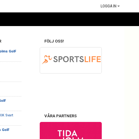
LOGGA IN
R
FÖLJ OSS!
olms GoIF
GoIF
IK Svart
VÅRA PARTNERS
s GoIF