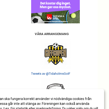
VÅRA ARRANGEMANG
Tweets av @TidaholmsGoIF
an ska fungera korrekt använder vi nödvändiga cookies från
ssa går inte att stänga av. Föreningen kan också använda
es, t.ex. för statistik eller marknadsföring. Du väljer själv om du vill