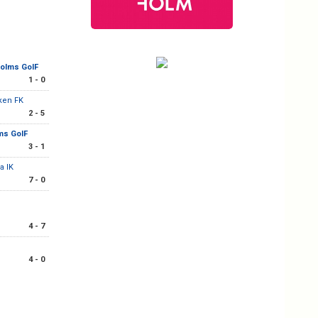
holms GoIF
1 - 0
ken FK
2 - 5
ms GoIF
3 - 1
a IK
7 - 0
4 - 7
4 - 0