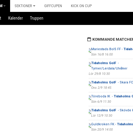
M
SEKTIONER
GIFFCUPEN
KICK ON CUP
t
Kalender
Truppen
KOMMANDE MATCHE
Mariestads BoIS FF -
Tidah
Sön 16/8 16:00
Tidaholms GoIF
-
Tymer/Lerdala/Ulvåker
Lör 29/8 10:30
Tidaholms GoIF
- Skara FC
Ons 2/9 18:45
Töreboda IK -
Tidaholms 
Sön 6/9 11:30
Tidaholms GoIF
- Skövde K
Lör 12/9 10:30
Guldkroken FK -
Tidaholm
Sön 20/9 14:00