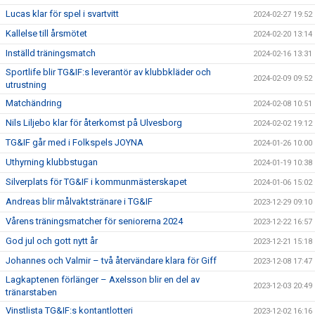
Lucas klar för spel i svartvitt
2024-02-27 19:52
Kallelse till årsmötet
2024-02-20 13:14
Inställd träningsmatch
2024-02-16 13:31
Sportlife blir TG&IF:s leverantör av klubbkläder och
2024-02-09 09:52
utrustning
Matchändring
2024-02-08 10:51
Nils Liljebo klar för återkomst på Ulvesborg
2024-02-02 19:12
TG&IF går med i Folkspels JOYNA
2024-01-26 10:00
Uthyrning klubbstugan
2024-01-19 10:38
Silverplats för TG&IF i kommunmästerskapet
2024-01-06 15:02
Andreas blir målvaktstränare i TG&IF
2023-12-29 09:10
Vårens träningsmatcher för seniorerna 2024
2023-12-22 16:57
God jul och gott nytt år
2023-12-21 15:18
Johannes och Valmir – två återvändare klara för Giff
2023-12-08 17:47
Lagkaptenen förlänger – Axelsson blir en del av
2023-12-03 20:49
tränarstaben
Vinstlista TG&IF:s kontantlotteri
2023-12-02 16:16