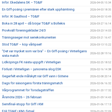
Inför: Ekedalens SK – TG&IF
2026-04-05 15:34
En Giff-poäng i premiären efter stark upphämtning
2026-04-03 18:35
Inför: IK Gauthiod – TG&IF
2026-04-03 10:49
Boka in 28 april – då börjar TG&IF:s Bollekis
2026-03-27 16:14
Provkväll föreningskläder 24/3
2026-03-23 14:03
Träningsseger mot seriekonkurrenten
2026-03-21 16:47
Stöd TG&IF – köp vårtipset!
2026-03-13 15:22
”Det var mycket som var bra” – En Giff-poäng i Vinterligans
2026-02-28 19:16
sista match
Lidköpings FK nästa uppgift i Vinterligan
2026-02-25 18:52
Förlust i Vinterligan – juniorerna slog ESK
2026-02-16 14:38
Gegerfelt ende målskytt när Giff vann i Götene
2026-02-08 20:14
Dags för säsongens första träningsmatch
2026-02-06 16:32
Vårprogrammet för Torsdagsträffen
2026-01-20 17:32
Årsmöte 2026 – 26 februari
2026-01-09 14:43
Semifinal-stopp för Giff i KM
2026-01-06 17:13
Följ TG&IF i KM i futsal
2026-01-05 22:09