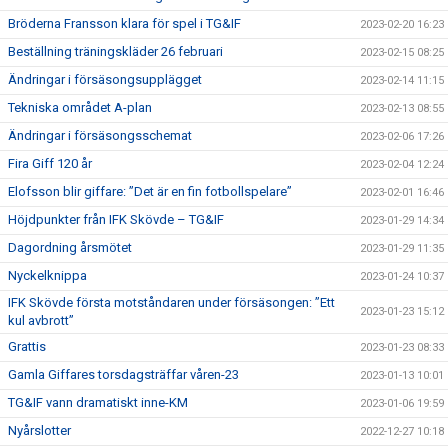
Bröderna Fransson klara för spel i TG&IF
2023-02-20 16:23
Beställning träningskläder 26 februari
2023-02-15 08:25
Ändringar i försäsongsupplägget
2023-02-14 11:15
Tekniska området A-plan
2023-02-13 08:55
Ändringar i försäsongsschemat
2023-02-06 17:26
Fira Giff 120 år
2023-02-04 12:24
Elofsson blir giffare: ”Det är en fin fotbollspelare”
2023-02-01 16:46
Höjdpunkter från IFK Skövde – TG&IF
2023-01-29 14:34
Dagordning årsmötet
2023-01-29 11:35
Nyckelknippa
2023-01-24 10:37
IFK Skövde första motståndaren under försäsongen: ”Ett
2023-01-23 15:12
kul avbrott”
Grattis
2023-01-23 08:33
Gamla Giffares torsdagsträffar våren-23
2023-01-13 10:01
TG&IF vann dramatiskt inne-KM
2023-01-06 19:59
Nyårslotter
2022-12-27 10:18