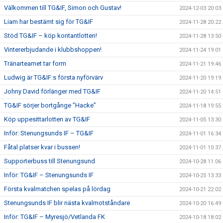
Välkommen till TG&IF, Simon och Gustav!
2024-12-03 20:03
Liam har bestämt sig för TG&IF
2024-11-28 20:22
Stöd TG&IF – köp kontantlotten!
2024-11-28 13:50
Vintererbjudande i klubbshoppen!
2024-11-24 19:01
Tränarteamet tar form
2024-11-21 19:46
Ludwig är TG&IF:s första nyförvärv
2024-11-20 19:19
Johny David förlänger med TG&IF
2024-11-20 14:51
TG&IF sörjer bortgånge ”Hacke”
2024-11-18 19:55
Köp uppesittarlotten av TG&IF
2024-11-05 13:30
Inför: Stenungsunds IF – TG&IF
2024-11-01 16:34
Fåtal platser kvar i bussen!
2024-11-01 10:37
Supporterbuss till Stenungsund
2024-10-28 11:06
Inför: TG&IF – Stenungsunds IF
2024-10-25 13:33
Första kvalmatchen spelas på lördag
2024-10-21 22:02
Stenungsunds IF blir nästa kvalmotståndare
2024-10-20 16:49
Inför: TG&IF – Myresjö/Vetlanda FK
2024-10-18 18:02