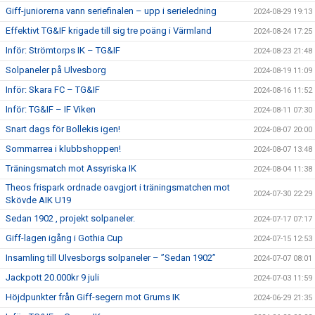
Giff-juniorerna vann seriefinalen – upp i serieledning
2024-08-29 19:13
Effektivt TG&IF krigade till sig tre poäng i Värmland
2024-08-24 17:25
Inför: Strömtorps IK – TG&IF
2024-08-23 21:48
Solpaneler på Ulvesborg
2024-08-19 11:09
Inför: Skara FC – TG&IF
2024-08-16 11:52
Inför: TG&IF – IF Viken
2024-08-11 07:30
Snart dags för Bollekis igen!
2024-08-07 20:00
Sommarrea i klubbshoppen!
2024-08-07 13:48
Träningsmatch mot Assyriska IK
2024-08-04 11:38
Theos frispark ordnade oavgjort i träningsmatchen mot
2024-07-30 22:29
Skövde AIK U19
Sedan 1902 , projekt solpaneler.
2024-07-17 07:17
Giff-lagen igång i Gothia Cup
2024-07-15 12:53
Insamling till Ulvesborgs solpaneler – ”Sedan 1902”
2024-07-07 08:01
Jackpott 20.000kr 9 juli
2024-07-03 11:59
Höjdpunkter från Giff-segern mot Grums IK
2024-06-29 21:35