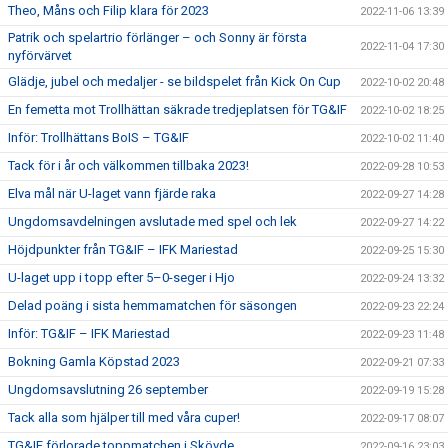
Theo, Måns och Filip klara för 2023
2022-11-06 13:39
Patrik och spelartrio förlänger – och Sonny är första
2022-11-04 17:30
nyförvärvet
Glädje, jubel och medaljer - se bildspelet från Kick On Cup
2022-10-02 20:48
En femetta mot Trollhättan säkrade tredjeplatsen för TG&IF
2022-10-02 18:25
Inför: Trollhättans BoIS – TG&IF
2022-10-02 11:40
Tack för i år och välkommen tillbaka 2023!
2022-09-28 10:53
Elva mål när U-laget vann fjärde raka
2022-09-27 14:28
Ungdomsavdelningen avslutade med spel och lek
2022-09-27 14:22
Höjdpunkter från TG&IF – IFK Mariestad
2022-09-25 15:30
U-laget upp i topp efter 5–0-seger i Hjo
2022-09-24 13:32
Delad poäng i sista hemmamatchen för säsongen
2022-09-23 22:24
Inför: TG&IF – IFK Mariestad
2022-09-23 11:48
Bokning Gamla Köpstad 2023
2022-09-21 07:33
Ungdomsavslutning 26 september
2022-09-19 15:28
Tack alla som hjälper till med våra cuper!
2022-09-17 08:07
TG&IF förlorade toppmatchen i Skövde
2022-09-16 23:03