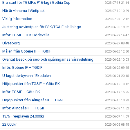
Bra start för TG&IF:s P16-lag i Gothia Cup
2023-07-18 21:14
Här är vinnarna i Vårtipset
2023-07-10 10:29
Viktig information
2023-07-07 12:12
Justering av vinstplan för ESK/TG&IF:s bilbingo
2023-06-30 18:32
Inför: TG&IF – IFK Uddevalla
2023-06-27 14:47
Ulvesborg
2023-06-27 08:48
Målen från Götene IF – TG&IF
2023-06-23 12:30
Oväntat besök på sex- och sjuåringarnas våravslutning
2023-06-22 10:03
Inför: Götene IF – TG&IF
2023-06-22 09:45
U-laget derbyvann i Ekedalen
2023-06-21 20:15
Höjdpunkter från TG&IF – Göta BK
2023-06-19 13:12
Inför: TG&IF – Göta BK
2023-06-17 15:25
Höjdpunkter från Alingsås IF – TG&IF
2023-06-10 18:23
Inför: Alingsås IF – TG&IF
2023-06-09 11:32
13/6 Freeplayen 24.000kr
2023-06-07 14:09
22.000kr
2023-06-05 08:45