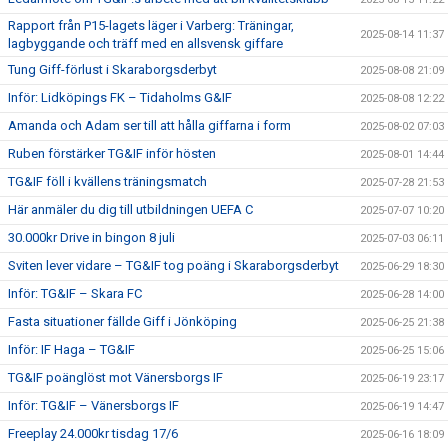
Rapport från P15-lagets läger i Varberg: Träningar,
2025-08-14 11:37
lagbyggande och träff med en allsvensk giffare
Tung Giff-förlust i Skaraborgsderbyt
2025-08-08 21:09
Inför: Lidköpings FK – Tidaholms G&IF
2025-08-08 12:22
Amanda och Adam ser till att hålla giffarna i form
2025-08-02 07:03
Ruben förstärker TG&IF inför hösten
2025-08-01 14:44
TG&IF föll i kvällens träningsmatch
2025-07-28 21:53
Här anmäler du dig till utbildningen UEFA C
2025-07-07 10:20
30.000kr Drive in bingon 8 juli
2025-07-03 06:11
Sviten lever vidare – TG&IF tog poäng i Skaraborgsderbyt
2025-06-29 18:30
Inför: TG&IF – Skara FC
2025-06-28 14:00
Fasta situationer fällde Giff i Jönköping
2025-06-25 21:38
Inför: IF Haga – TG&IF
2025-06-25 15:06
TG&IF poänglöst mot Vänersborgs IF
2025-06-19 23:17
Inför: TG&IF – Vänersborgs IF
2025-06-19 14:47
Freeplay 24.000kr tisdag 17/6
2025-06-16 18:09