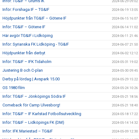
Inför: TG&IF – Grums IK
2024-06-29 09:02
Inför: Forshaga IF – TG&IF
2024-06-19 13:05
Höjdpunkter från TG&IF – Götene IF
2024-06-15 16:07
Inför: TG&IF – Götene IF
2024-06-14 11:02
Här avgör TG&IF i Lidköping
2024-06-11 21:46
Inför: Syrianska FK Lidköping - TG&IF
2024-06-07 21:50
Höjdpunkter från derbyt
2024-06-02 12:12
Inför: TG&IF – IFK Tidaholm
2024-05-31 19:02
Justering B och C-plan
2024-05-30 09:45
Derby på lördag | Avspark 15.00
2024-05-29 15:22
OS 1980 film
2024-05-24 10:26
Inför: TG&IF – Jönköpings Södra IF
2024-05-21 18:56
Comeback för Camp Ulvesborg!
2024-05-21 18:40
Inför: TG&IF – IF Karlstad Fotbollsutveckling
2024-05-18 17:22
Inför: TG&IF – Lidköpings FK (DM)
2024-05-14 14:32
Inför: IFK Mariestad – TG&IF
2024-05-09 12:30