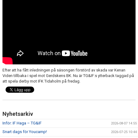
CUPER ARBETSBESKRIVNING
PLANSCHEMA
Efter att ha fått inledningen på säsongen förstörd av skada var Kenan
Viden tillbaka i spel mot Gerdskens BK. Nu är TG&IF:s ytterback taggad på
att spela derby mot IFK Tidaholm på fredag.
Nyhetsarkiv
Inför: IF Haga – TG&IF
2026-08-07 14:55
Snart dags för Youcamp!
2026-07-25 10:44