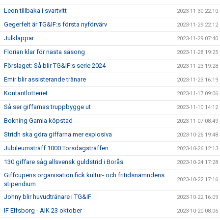
Leon tillbaka i svartvitt
2023-11-30 22:10
Gegerfelt är TG&IF:s första nyförvärv
2023-11-29 22:12
Julklappar
2023-11-29 07:40
Florian klar för nästa säsong
2023-11-28 19:25
Förslaget: Så blir TG&IF:s serie 2024
2023-11-23 19:28
Emir blir assisterande tränare
2023-11-23 16:19
Kontantlotteriet
2023-11-17 09:06
Så ser giffarnas truppbygge ut
2023-11-10 14:12
Bokning Gamla köpstad
2023-11-07 08:49
Stridh ska göra giffarna mer explosiva
2023-10-26 19:48
Jubileumsträff 1000 Torsdagsträffen
2023-10-26 12:13
130 giffare såg allsvensk guldstrid i Borås
2023-10-24 17:28
Giffcupens organisation fick kultur- och fritidsnämndens
2023-10-22 17:16
stipendium
Johny blir huvudtränare i TG&IF
2023-10-22 16:09
IF Elfsborg - AIK 23 oktober
2023-10-20 08:06