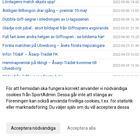
Lördagens match skjuts upp!
2022-05-06 14:42
Äntligen Bilbingon drar igång – premiär 10 maj!
2022-05-06 13:02
Dubbla Giff-segrar i inledningen av U-lagsserien
2022-05-04 16:34
Glädje och jubel - stort bildspel från Giffcupens avgörande
2022-05-01 21:34
Full fart även andra helgen av Giffcupen - se bilderna här!
2022-04-30 15:23
Första matchen på Ulvesborg – årets första trepoängare
2022-04-29 21:44
Inför: TG&IF – Åsarp-Trädet FK
2022-04-29 10:02
Hemmapremiär på riktigt – Åsarp-Trädet kommer till
2022-04-24 15:56
Ulvesborg
Bilder från Giffcupens första helg
2022-04-24 15:50
Inför: Alingsås IF – TG&IF
2022-04-22 13:27
För att hemsidan ska fungera korrekt använder vi nödvändiga
Sent mål räddade en poäng i hemmapremiären
cookies från SportAdmin. Dessa går inte att stänga av.
2022-04-15 16:08
Föreningen kan också använda frivilliga cookies, t.ex. för statistik
Inför: TG&IF – Brålanda IF
2022-04-15 11:09
eller marknadsföring. Du väljer själv om du vill acceptera dessa.
Ny tid på hemmapremiären
2022-04-11 19:33
Anpassa dina val
Höjdpunkter från premiären mot Holmalunds IF
2022-04-08 22:53
Acceptera nödvändiga
Acceptera alla
Inför: Holmalunds IF – TG&IF
2022-04-08 13:44
TG&IF flyttar fram första Giffcupen-helgen
2022-04-04 20:34