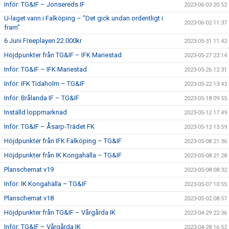
Inför: TG&IF – Jonsereds IF
2023-06-03 20:52
U-laget vann i Falköping – ”Det gick undan ordentligt i
2023-06-02 11:37
fram”
6 Juni Freeplayen 22.000kr
2023-05-31 11:42
Höjdpunkter från TG&IF – IFK Mariestad
2023-05-27 23:14
Inför: TG&IF – IFK Mariestad
2023-05-26 12:31
Inför: IFK Tidaholm – TG&IF
2023-05-22 13:43
Inför: Brålanda IF – TG&IF
2023-05-18 09:55
Inställd loppmarknad
2023-05-12 17:49
Inför: TG&IF – Åsarp-Trädet FK
2023-05-12 13:59
Höjdpunkter från IFK Falköping – TG&IF
2023-05-08 21:36
Höjdpunkter från IK Kongahälla – TG&IF
2023-05-08 21:28
Planschemat v19
2023-05-08 08:32
Inför: IK Kongahälla – TG&IF
2023-05-07 10:55
Planschemat v18
2023-05-02 08:57
Höjdpunkter från TG&IF – Vårgårda IK
2023-04-29 22:36
Inför: TG&IF – Vårgårda IK
2023-04-28 16:52