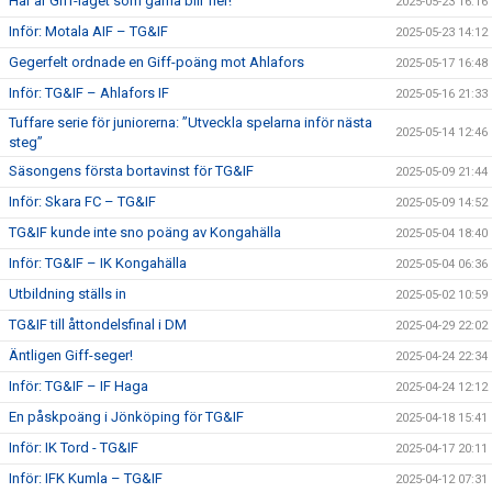
Här är Giff-laget som gärna blir fler!
2025-05-23 16:16
Inför: Motala AIF – TG&IF
2025-05-23 14:12
Gegerfelt ordnade en Giff-poäng mot Ahlafors
2025-05-17 16:48
Inför: TG&IF – Ahlafors IF
2025-05-16 21:33
Tuffare serie för juniorerna: ”Utveckla spelarna inför nästa
2025-05-14 12:46
steg”
Säsongens första bortavinst för TG&IF
2025-05-09 21:44
Inför: Skara FC – TG&IF
2025-05-09 14:52
TG&IF kunde inte sno poäng av Kongahälla
2025-05-04 18:40
Inför: TG&IF – IK Kongahälla
2025-05-04 06:36
Utbildning ställs in
2025-05-02 10:59
TG&IF till åttondelsfinal i DM
2025-04-29 22:02
Äntligen Giff-seger!
2025-04-24 22:34
Inför: TG&IF – IF Haga
2025-04-24 12:12
En påskpoäng i Jönköping för TG&IF
2025-04-18 15:41
Inför: IK Tord - TG&IF
2025-04-17 20:11
Inför: IFK Kumla – TG&IF
2025-04-12 07:31