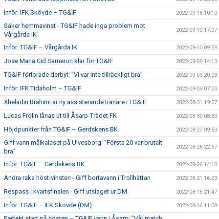
Inför: IFK Skövde – TG&IF
2022-09-16 10:10
Säker hemmavinst - TG&IF hade inga problem mot
2022-09-10 17:07
Vårgårda IK
Inför: TG&IF – Vårgårda IK
2022-09-10 09:59
Jose Maria Cid Sameron klar för TG&IF
2022-09-09 14:13
TG&IF förlorade derbyt: ”Vi var inte tillräckligt bra”
2022-09-03 20:03
Inför: IFK Tidaholm – TG&IF
2022-09-03 07:23
Xheladin Brahimi är ny assisterande tränare i TG&IF
2022-08-31 19:57
Lucas Frölin lånas ut till Åsarp-Trädet FK
2022-08-30 08:33
Höjdpunkter från TG&IF – Gerdskens BK
2022-08-27 09:53
Giff vann målkalaset på Ulvesborg: ”Första 20 var brutalt
2022-08-26 22:57
bra”
Inför: TG&IF – Gerdskens BK
2022-08-26 14:10
Andra raka höst-vinsten - Giff bortavann i Trollhättan
2022-08-21 16:23
Respass i kvartsfinalen - Giff utslaget ur DM
2022-08-16 21:47
Inför: TG&IF – IFK Skövde (DM)
2022-08-16 11:08
Perfekt start på hösten – TG&IF vann i Åsarp: ”Vår match