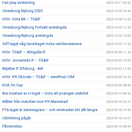
Fair play avslutning
2023-10-17 09:56
Ulvesborg Nyborg 2023
2023-10-09 10:46
Inför: Göta BK – TG&IF
2023-10-08 12:24
Ulvesborg/Nyborg fortsatt avstängda
2023-10-05 12:39
Ulvesborg/Nyborg avstängda
2023-10-03 12:09
Giff-laget såg landslaget möta världsmästarna
2023-10-02 17:33
Inför: TG&IF – Alingsås IF
2023-09-30 11:34
Inför: Jonsereds IF – TG&IF
2023-09-23 10:00
Biljetter IF Elfsborg - AIK
2023-09-22 11:00
Inför: IFK Skövde – TG&IF – semifinal i DM
2023-09-20 16:29
Kick On Cup
2023-09-20 08:46
Bra insatser av U-laget – trots att poängen uteblivit
2023-09-19 08:55
Målen från matchen mot IFK Mariestad
2023-09-18 20:21
P16-laget är seriesegrare – och vinstraden blir allt längre
2023-09-18 19:36
Utbildning pågår
2023-09-18 16:07
Påminnelse
2023-09-18 08:49