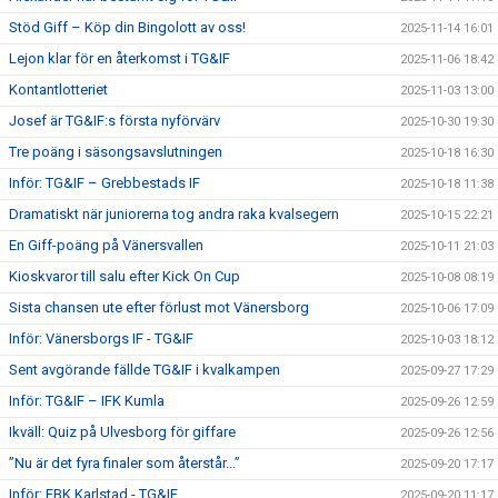
Stöd Giff – Köp din Bingolott av oss!
2025-11-14 16:01
Lejon klar för en återkomst i TG&IF
2025-11-06 18:42
Kontantlotteriet
2025-11-03 13:00
Josef är TG&IF:s första nyförvärv
2025-10-30 19:30
Tre poäng i säsongsavslutningen
2025-10-18 16:30
Inför: TG&IF – Grebbestads IF
2025-10-18 11:38
Dramatiskt när juniorerna tog andra raka kvalsegern
2025-10-15 22:21
En Giff-poäng på Vänersvallen
2025-10-11 21:03
Kioskvaror till salu efter Kick On Cup
2025-10-08 08:19
Sista chansen ute efter förlust mot Vänersborg
2025-10-06 17:09
Inför: Vänersborgs IF - TG&IF
2025-10-03 18:12
Sent avgörande fällde TG&IF i kvalkampen
2025-09-27 17:29
Inför: TG&IF – IFK Kumla
2025-09-26 12:59
Ikväll: Quiz på Ulvesborg för giffare
2025-09-26 12:56
”Nu är det fyra finaler som återstår...”
2025-09-20 17:17
Inför: FBK Karlstad - TG&IF
2025-09-20 11:17