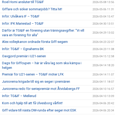
Roel Homi ansluter till TG&IF
2026-05-08 13:56
Giffare och söker sommarjobb? Titta hit!
2026-05-06 11:31
Inför: Ulvåkers IF – TG&IF
2026-05-04 15:47
Inför: IFK Mariestad – TG&IF
2026-04-30 13:51
Därför är TG&IF en förening utan träningsavgifter: ”Vi vill
2026-04-29 13:02
vara en förening för alla”
Alex volleykanon ordnade första Giff-segern
2026-04-23 22:07
Inför: TG&IF – Egnahems BK
2026-04-23 11:08
Oavgjord premiär i U21-serien
2026-04-15 12:58
Dags för Giffcupen – här är våra lag som ska kämpa i
2026-04-14 18:20
helgen
Premiär för U21-serien – TG&IF möter LFK
2026-04-14 11:07
Juniorerna krigade till sig en seger i premiären
2026-04-11 18:07
Juniorerna redo för seriepremiär mot Åtvidabergs FF
2026-04-10 16:57
Inför: TG&IF – Mellerud
2026-04-10 13:09
Kom och hjälp till att få Ulvesborg vårfint!
2026-04-06 20:42
Giff vidare till nästa DM-runda efter seger mot ESK
2026-04-06 20:34