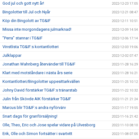
God jul och gott nytt år!
2022-12-23 17:05
Bingolotter till Jul och Nyår
2022-12-21 08:47
Köp din Bingolott av TG&IF
2022-12-11 10:51
Missa inte morgondagens julmarknad!
2022-12-09 14:54
”Perra” stannar i TG&IF
2022-12-06 17:14
Vinstlista TG&IF:s kontantlotteri
2022-12-03 19:06
Julklappar
2022-12-02 07:47
Jonathan Wahnberg återvänder till TG&IF
2022-11-28 16:29
Klart med motståndare i nästa års serie
2022-11-28 16:21
Kontantlotteri/Bingolotter uppesittarkvällen
2022-11-25 10:12
Johny David förstärker TG&IF:s tränarstab
2022-11-22 10:32
Julin från Skövde AIK förstärker TG&IF
2022-11-21 21:24
Marcus blir TG&IF:s andra nyförvärv
2022-11-17 19:55
Snart dags för granförsäljning!
2022-11-16 21:42
Olle, Theo, Eric och Jose spelar vidare på Ulvesborg
2022-11-10 08:10
Erik, Olle och Simon fortsätter i svartvitt
2022-11-08 07:05