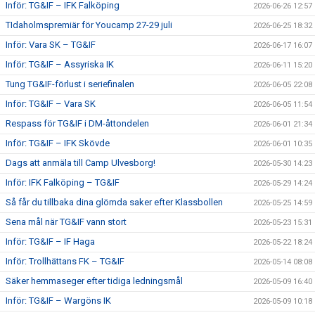
Inför: TG&IF – IFK Falköping
2026-06-26 12:57
TIdaholmspremiär för Youcamp 27-29 juli
2026-06-25 18:32
Inför: Vara SK – TG&IF
2026-06-17 16:07
Inför: TG&IF – Assyriska IK
2026-06-11 15:20
Tung TG&IF-förlust i seriefinalen
2026-06-05 22:08
Inför: TG&IF – Vara SK
2026-06-05 11:54
Respass för TG&IF i DM-åttondelen
2026-06-01 21:34
Inför: TG&IF – IFK Skövde
2026-06-01 10:35
Dags att anmäla till Camp Ulvesborg!
2026-05-30 14:23
Inför: IFK Falköping – TG&IF
2026-05-29 14:24
Så får du tillbaka dina glömda saker efter Klassbollen
2026-05-25 14:59
Sena mål när TG&IF vann stort
2026-05-23 15:31
Inför: TG&IF – IF Haga
2026-05-22 18:24
Inför: Trollhättans FK – TG&IF
2026-05-14 08:08
Säker hemmaseger efter tidiga ledningsmål
2026-05-09 16:40
Inför: TG&IF – Wargöns IK
2026-05-09 10:18