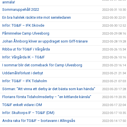
anmäla!
Sommaruppehåll 2022
2022-05-31 10:30
En bra halvlek räckte inte mot serieledaren
2022-05-30 22:01
Inför: TG&IF – IFK Skövde
2022-05-30 12:52
Påminnelse Camp Ulvesborg
2022-05-29 08:16
Johan Åhnborg kliver av uppdraget som Giff-tränare
2022-05-28 19:28
Ribba ut för TG&IF i Vårgårda
2022-05-26 15:34
Inför: Vårgårda IK – TG&IF
2022-05-26 10:16
I sommar blir det comeback för Camp Ulvesborg
2022-05-23 16:14
Uddamålsförlust i derbyt
2022-05-21 21:34
Inför: TG&IF – IFK Tidaholm
2022-05-21 07:03
Sörman: ”Att vinna ett derby är det bästa som kan hända”
2022-05-20 17:28
Florians första Tidaholmsderby – ”en kittlande känsla”
2022-05-19 20:35
TG&IF enkelt vidare i DM
2022-05-17 22:04
Inför: Skultorps IF – TG&IF (DM)
2022-05-17 10:35
Andra raka för TG&IF – bortavann i Allingsås
2022-05-14 17:50