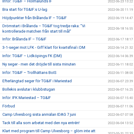
Inför: TG&IF – Holmalunds IF
2022-06-23 13:22
Bra start för TG&IF:s U-lag
2022-06-20 11:19
Höjdpunkter från Brålanda IF – TG&IF
2022-06-19 14:47
Drömstart i Brålanda – TG&IF tog tredje raka: ”Vi
2022-06-18 16:55
kontrollerade matchen från start till mål”
Inför: Brålanda IF – TG&IF
2022-06-17 18:17
3-1-seger mot LFK - Giff klart för kvartsfinal i DM
2022-06-14 21:32
Inför: TG&IF – Lidköpings FK (DM)
2022-06-14 06:39
Ny seger - men det dröjde till sista minuten
2022-06-11 18:02
Inför: TG&IF – Trollhättans BoIS
2022-06-11 08:00
Efterlängtad seger för TG&IF i Mariestad
2022-06-07 23:39
Bollekis avslutar i klubbstugan
2022-06-07 16:25
Inför: IFK Mariestad – TG&IF
2022-06-07 15:40
Förbud
2022-06-07 11:06
Camp Ulvesborg sista anmälan IDAG 7 juni
2022-06-07 07:58
Tack till alla som arbetat med den nya entrén!
2022-06-04 13:52
Klart med program till Camp Ulvesborg – glöm inte att
2022-05-31 22:33