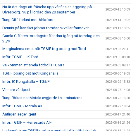
Nu är det dags att fräscha upp vår fina anläggning på
2025-09-15 10:09
Ulvesborg. Nu på lördag den 20 september
Tung Giff-förlust mot Ahlafors
2025-09-14 19:02
Dennis på kansliet jobbar torsdagskvällar framöver.
2025-09-11 10:05
Gamla Giffares torsdagsträffar drar igång på torsdag den
2025-09-08 15:00
25/9
Marginalerna emot när TG&IF tog poäng mot Tord
2025-09-05 21:41
Inför: TG&IF – IK Tord
2025-09-05 08:18
Välkommen att spela fotboll i TG&IF!
2025-09-03 09:17
TG&IF poänglöst mot Kongahälla
2025-08-30 19:05
Inför: IK Kongahälla – TG&IF
2025-08-29 15:33
Vinnare vårtipset
2025-08-27 14:08
Tung förlust när Motala avgjorde i slutminuterna
2025-08-23 16:38
Inför: TG&IF - Motala AIF
2025-08-22 18:04
Äntligen seger igen!
2025-08-17 21:40
Inför: TG&IF – Herrestads AIF
2025-08-16 21:24
Ledarmöte om TG&IF:s arbete med att bli kvalitetsklubb
2025-08-15 11:22