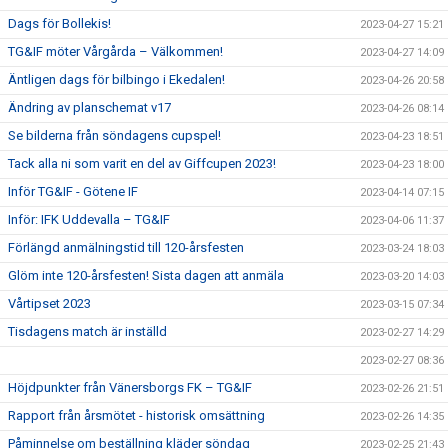
Dags för Bollekis!
2023-04-27 15:21
TG&IF möter Vårgårda – Välkommen!
2023-04-27 14:09
Äntligen dags för bilbingo i Ekedalen!
2023-04-26 20:58
Ändring av planschemat v17
2023-04-26 08:14
Se bilderna från söndagens cupspel!
2023-04-23 18:51
Tack alla ni som varit en del av Giffcupen 2023!
2023-04-23 18:00
Inför TG&IF - Götene IF
2023-04-14 07:15
Inför: IFK Uddevalla – TG&IF
2023-04-06 11:37
Förlängd anmälningstid till 120-årsfesten
2023-03-24 18:03
Glöm inte 120-årsfesten! Sista dagen att anmäla
2023-03-20 14:03
Vårtipset 2023
2023-03-15 07:34
Tisdagens match är inställd
2023-02-27 14:29
2023-02-27 08:36
Höjdpunkter från Vänersborgs FK – TG&IF
2023-02-26 21:51
Rapport från årsmötet - historisk omsättning
2023-02-26 14:35
Påminnelse om beställning kläder söndag
2023-02-25 21:43