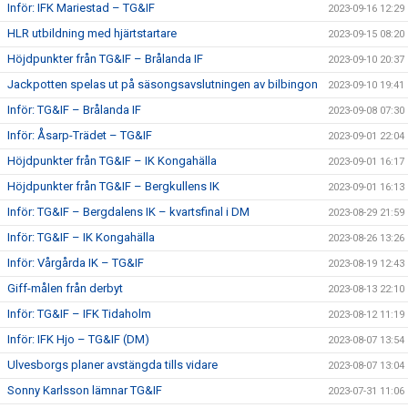
Inför: IFK Mariestad – TG&IF
2023-09-16 12:29
HLR utbildning med hjärtstartare
2023-09-15 08:20
Höjdpunkter från TG&IF – Brålanda IF
2023-09-10 20:37
Jackpotten spelas ut på säsongsavslutningen av bilbingon
2023-09-10 19:41
Inför: TG&IF – Brålanda IF
2023-09-08 07:30
Inför: Åsarp-Trädet – TG&IF
2023-09-01 22:04
Höjdpunkter från TG&IF – IK Kongahälla
2023-09-01 16:17
Höjdpunkter från TG&IF – Bergkullens IK
2023-09-01 16:13
Inför: TG&IF – Bergdalens IK – kvartsfinal i DM
2023-08-29 21:59
Inför: TG&IF – IK Kongahälla
2023-08-26 13:26
Inför: Vårgårda IK – TG&IF
2023-08-19 12:43
Giff-målen från derbyt
2023-08-13 22:10
Inför: TG&IF – IFK Tidaholm
2023-08-12 11:19
Inför: IFK Hjo – TG&IF (DM)
2023-08-07 13:54
Ulvesborgs planer avstängda tills vidare
2023-08-07 13:04
Sonny Karlsson lämnar TG&IF
2023-07-31 11:06