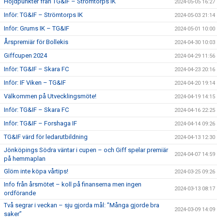
Höjdpunkter från TG&IF – Strömtorps IK
2024-05-05 16:27
Inför: TG&IF – Strömtorps IK
2024-05-03 21:14
Inför: Grums IK – TG&IF
2024-05-01 10:00
Årspremiär för Bollekis
2024-04-30 10:03
Giffcupen 2024
2024-04-29 11:56
Inför: TG&IF – Skara FC
2024-04-23 20:16
Inför: IF Viken – TG&IF
2024-04-20 19:14
Välkommen på Utvecklingsmöte!
2024-04-19 14:15
Inför: TG&IF – Skara FC
2024-04-16 22:25
Inför: TG&IF – Forshaga IF
2024-04-14 09:26
TG&IF värd för ledarutbildning
2024-04-13 12:30
Jönköpings Södra väntar i cupen – och Giff spelar premiär
2024-04-07 14:59
på hemmaplan
Glöm inte köpa vårtips!
2024-03-25 09:26
Info från årsmötet – koll på finanserna men ingen
2024-03-13 08:17
ordförande
Två segrar i veckan – sju gjorda mål: ”Många gjorde bra
2024-03-09 14:09
saker”