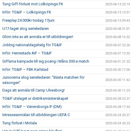
Tung Giff-förlust mot Lidköpings FK
2025-06-13 22:14
Inför: TG&IF – Lidköpings FK
2025-06-13 13:57
Freeplay 24.000kr tisdag 17juni
2025-06-13 09:43
U17-laget slog serieledaren
2025-06-08 21:01
Glöm inte av att anmäla er till utbildningen!
2025-06-08 16:32
Jobbig nationaldagshelg för TG&IF
2025-06-07 22:26
Inför: Herrestads AIF – TG&IF
2025-06-07 12:32
Giffarna kämpade till sig poäng i Måns 300:e match
2025-06-01 21:22
Inför: TG&IF – FBK Karlstad
2025-05-30 17:00
Juniorerna slog serieledaren: ”Bästa matchen för
2025-05-30 11:42
säsongen”
Dags att anmäla till Camp Ulvesborg!
2025-05-30 11:23
TG&IF utslaget ur distriksmästerskapet
2025-05-28 22:27
Inför: TG&IF – Vänersborgs IF (DM)
2025-05-28 17:54
Intresseanmälan till utbildningen UEFA C
2025-05-24 20:27
Tung förlust i Motala
2025-05-24 20:23