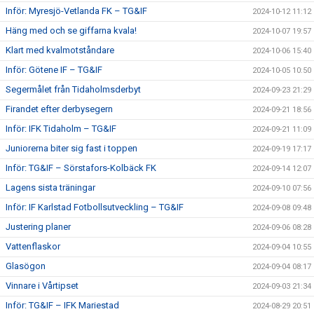
Inför: Myresjö-Vetlanda FK – TG&IF
2024-10-12 11:12
Häng med och se giffarna kvala!
2024-10-07 19:57
Klart med kvalmotståndare
2024-10-06 15:40
Inför: Götene IF – TG&IF
2024-10-05 10:50
Segermålet från Tidaholmsderbyt
2024-09-23 21:29
Firandet efter derbysegern
2024-09-21 18:56
Inför: IFK Tidaholm – TG&IF
2024-09-21 11:09
Juniorerna biter sig fast i toppen
2024-09-19 17:17
Inför: TG&IF – Sörstafors-Kolbäck FK
2024-09-14 12:07
Lagens sista träningar
2024-09-10 07:56
Inför: IF Karlstad Fotbollsutveckling – TG&IF
2024-09-08 09:48
Justering planer
2024-09-06 08:28
Vattenflaskor
2024-09-04 10:55
Glasögon
2024-09-04 08:17
Vinnare i Vårtipset
2024-09-03 21:34
Inför: TG&IF – IFK Mariestad
2024-08-29 20:51