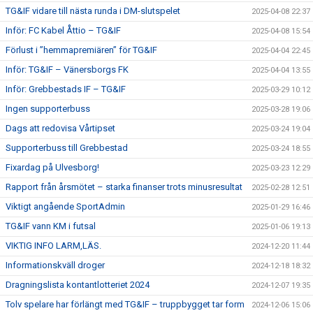
TG&IF vidare till nästa runda i DM-slutspelet
2025-04-08 22:37
Inför: FC Kabel Åttio – TG&IF
2025-04-08 15:54
Förlust i ”hemmapremiären” för TG&IF
2025-04-04 22:45
Inför: TG&IF – Vänersborgs FK
2025-04-04 13:55
Inför: Grebbestads IF – TG&IF
2025-03-29 10:12
Ingen supporterbuss
2025-03-28 19:06
Dags att redovisa Vårtipset
2025-03-24 19:04
Supporterbuss till Grebbestad
2025-03-24 18:55
Fixardag på Ulvesborg!
2025-03-23 12:29
Rapport från årsmötet – starka finanser trots minusresultat
2025-02-28 12:51
Viktigt angående SportAdmin
2025-01-29 16:46
TG&IF vann KM i futsal
2025-01-06 19:13
VIKTIG INFO LARM,LÄS.
2024-12-20 11:44
Informationskväll droger
2024-12-18 18:32
Dragningslista kontantlotteriet 2024
2024-12-07 19:35
Tolv spelare har förlängt med TG&IF – truppbygget tar form
2024-12-06 15:06