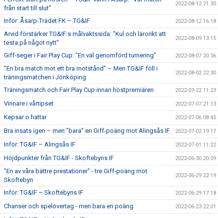
2022-08-12 21:30
från start till slut”
Inför: Åsarp-Trädet FK – TG&IF
2022-08-12 16:18
Arvid förstärker TG&IF:s målvaktssida: ”Kul och lärorikt att
2022-08-09 13:15
testa på något nytt”
Giff-seger i Fair Play Cup: ”En väl genomförd turnering”
2022-08-07 20:36
”En bra match mot ett bra motstånd” – Men TG&IF föll i
2022-08-02 22:30
träningsmatchen i Jönköping
Träningsmatch och Fair Play Cup innan höstpremiären
2022-07-22 11:23
Vinnare i vårtipset
2022-07-07 21:13
Kepsar o hattar
2022-07-06 08:45
Bra insats igen – men ”bara” en Giff-poäng mot Alingsås IF
2022-07-02 19:17
Inför: TG&IF – Alingsås IF
2022-07-01 11:22
Höjdpunkter från TG&IF - Skoftebyns IF
2022-06-30 20:09
"En av våra bättre prestationer" - tre Giff-poäng mot
2022-06-29 22:19
Skoftebyn
Inför: TG&IF – Skoftebyns IF
2022-06-29 17:18
Chanser och spelövertag - men bara en poäng
2022-06-23 22:01