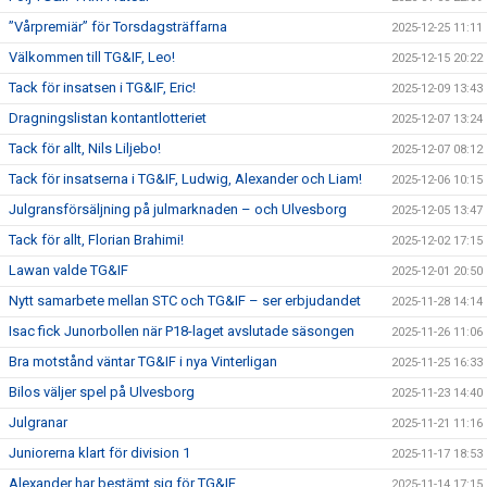
”Vårpremiär” för Torsdagsträffarna
2025-12-25 11:11
Välkommen till TG&IF, Leo!
2025-12-15 20:22
Tack för insatsen i TG&IF, Eric!
2025-12-09 13:43
Dragningslistan kontantlotteriet
2025-12-07 13:24
Tack för allt, Nils Liljebo!
2025-12-07 08:12
Tack för insatserna i TG&IF, Ludwig, Alexander och Liam!
2025-12-06 10:15
Julgransförsäljning på julmarknaden – och Ulvesborg
2025-12-05 13:47
Tack för allt, Florian Brahimi!
2025-12-02 17:15
Lawan valde TG&IF
2025-12-01 20:50
Nytt samarbete mellan STC och TG&IF – ser erbjudandet
2025-11-28 14:14
Isac fick Junorbollen när P18-laget avslutade säsongen
2025-11-26 11:06
Bra motstånd väntar TG&IF i nya Vinterligan
2025-11-25 16:33
Bilos väljer spel på Ulvesborg
2025-11-23 14:40
Julgranar
2025-11-21 11:16
Juniorerna klart för division 1
2025-11-17 18:53
Alexander har bestämt sig för TG&IF
2025-11-14 17:15