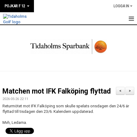
POJKAR F 12
LOGGA IN
HEM
NYHETER
KALENDER
MATCHER
TRUPPEN
Matchen mot IFK Falköping flyttad
<
>
BILDGALLERI
2026-05-26 22:11
Returmötet mot IFK Falköping som skulle spelats onsdagen den 24/6 är
DOKUMENT
flyttad till tisdagen den 23/6. Kalendern uppdaterad.
Mvh, Ledarna.
KONTAKT