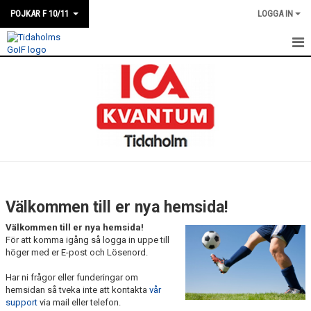
POJKAR F 10/11
LOGGA IN
HEM
NYHETER
KALENDER
TRUPPEN
BILDGALLERI
Välkommen till er nya hemsida!
DOKUMENT
Välkommen till er nya hemsida!
För att komma igång så logga in uppe till
KONTAKT
höger med er E-post och Lösenord.
Har ni frågor eller funderingar om
hemsidan så tveka inte att kontakta
vår
support
via mail eller telefon.