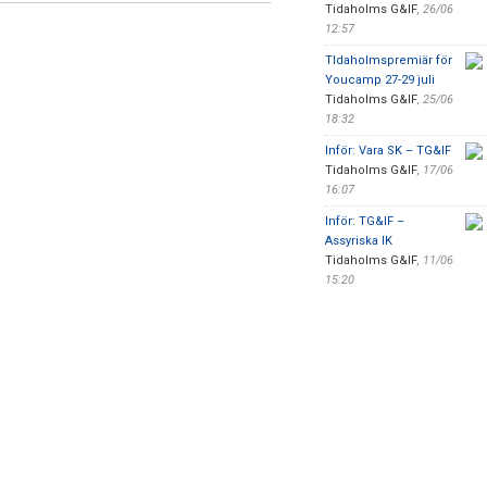
Tidaholms G&IF
,
26/06
12:57
TIdaholmspremiär för
Youcamp 27-29 juli
Tidaholms G&IF
,
25/06
18:32
Inför: Vara SK – TG&IF
Tidaholms G&IF
,
17/06
16:07
Inför: TG&IF –
Assyriska IK
Tidaholms G&IF
,
11/06
15:20