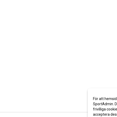
För att hemsid
SportAdmin. De
frivilliga cooki
acceptera des