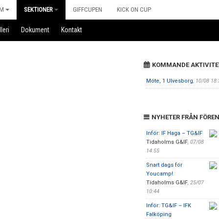
M
SEKTIONER
GIFFCUPEN
KICK ON CUP
leri
Dokument
Kontakt
KOMMANDE AKTIVITE
Möte, 1 Ulvesborg
, 10/08 18:
NYHETER FRÅN FÖRE
Inför: IF Haga – TG&IF
Tidaholms G&IF
,
07/08
14:55
Snart dags för
Youcamp!
Tidaholms G&IF
,
25/07
10:44
Inför: TG&IF – IFK
Falköping