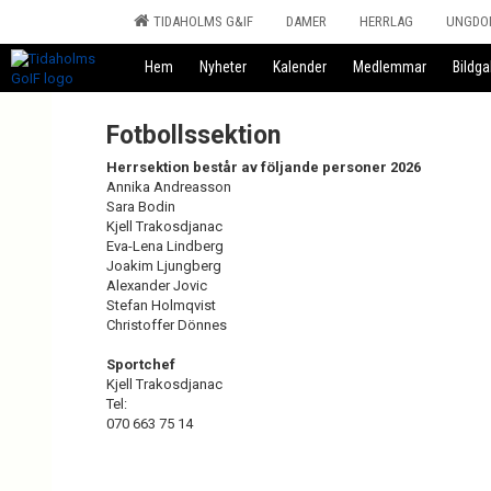
TIDAHOLMS G&IF
DAMER
HERRLAG
UNGDO
Hem
Nyheter
Kalender
Medlemmar
Bildgal
Fotbollssektion
Herrsektion består av följande personer 2026
Annika Andreasson
Sara Bodin
Kjell Trakosdjanac
Eva-Lena Lindberg
Joakim Ljungberg
Alexander Jovic
Stefan Holmqvist
Christoffer Dönnes
Sportchef
Kjell Trakosdjanac
Tel:
070 663 75 14