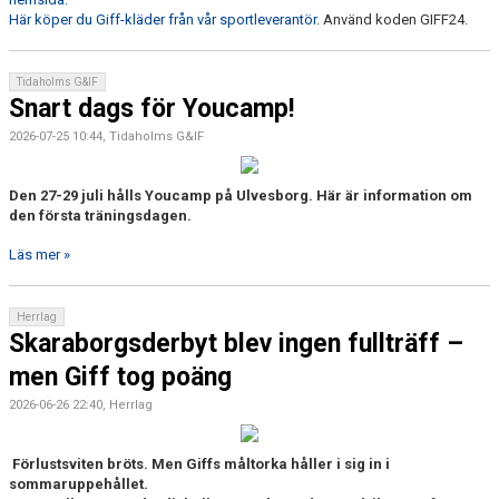
Här köper du Giff-kläder från vår sportleverantör
. Använd koden GIFF24.
CUPER ARBETSBESKRIVNING
Tidaholms G&IF
PLANSCHEMA
Snart dags för Youcamp!
2026-07-25 10:44, Tidaholms G&IF
Den 27-29 juli hålls Youcamp på Ulvesborg. Här är information om
den första träningsdagen.
Läs mer »
Herrlag
Skaraborgsderbyt blev ingen fullträff –
men Giff tog poäng
2026-06-26 22:40, Herrlag
Förlustsviten bröts. Men Giffs måltorka håller i sig in i
sommaruppehållet.