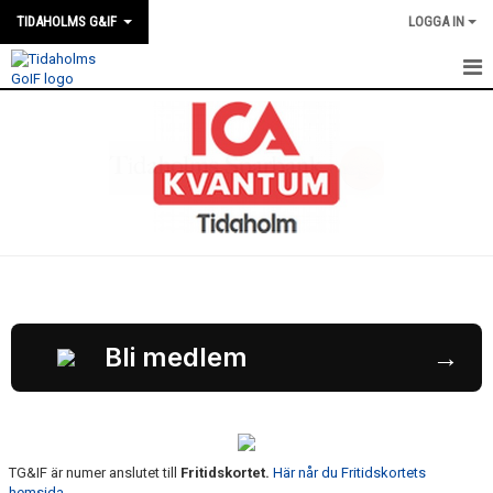
TIDAHOLMS G&IF
LOGGA IN
HEM
FÖRENINGSKALENDERN
NYHETER
KLUBBSTUGAN
KONTAKT
FÖRENINGEN
Bli medlem
→
SOUVENIRER
GAMLA GIFFS TORSDAGSTRÄFFAR
TG&IF är numer anslutet till
Fritidskortet.
Här når du Fritidskortets
MATCHER
hemsida.