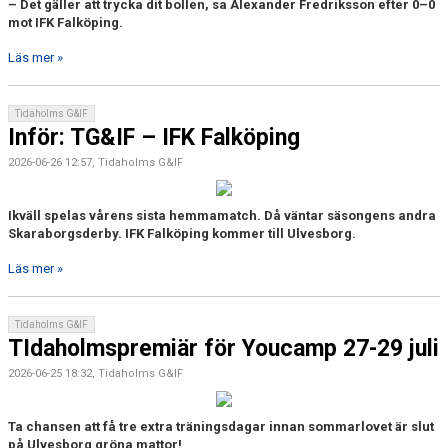
– Det gäller att trycka dit bollen, sa Alexander Fredriksson efter 0–0
mot IFK Falköping.
Läs mer »
Tidaholms G&IF
Inför: TG&IF – IFK Falköping
2026-06-26 12:57, Tidaholms G&IF
Ikväll spelas vårens sista hemmamatch. Då väntar säsongens andra
Skaraborgsderby. IFK Falköping kommer till Ulvesborg.
Läs mer »
Tidaholms G&IF
TIdaholmspremiär för Youcamp 27-29 juli
2026-06-25 18:32, Tidaholms G&IF
Ta chansen att få tre extra träningsdagar innan sommarlovet är slut
på Ulvesborg gröna mattor!