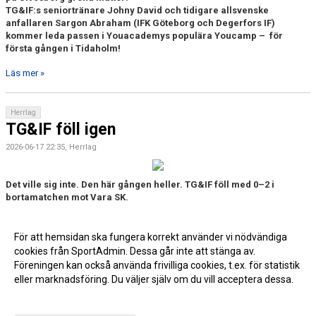
TG&IF:s seniortränare Johny David och tidigare allsvenske
anfallaren Sargon Abraham (IFK Göteborg och Degerfors IF)
kommer leda passen i Youacademys populära Youcamp – för
första gången i Tidaholm!
Läs mer »
Herrlag
TG&IF föll igen
2026-06-17 22:35, Herrlag
Det ville sig inte. Den här gången heller. TG&IF föll med 0–2 i
bortamatchen mot Vara SK.
Läs mer »
För att hemsidan ska fungera korrekt använder vi nödvändiga
cookies från SportAdmin. Dessa går inte att stänga av.
Fler nyheter >>
Föreningen kan också använda frivilliga cookies, t.ex. för statistik
eller marknadsföring. Du väljer själv om du vill acceptera dessa.
Anpassa dina val