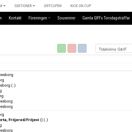
M
SEKTIONER
GIFFCUPEN
KICK ON CUP
n
Kontakt
Föreningen
Souvenirer
Gamla GIFFs Torsdagsträffar
lvesborg
org
esborg
(..)
rg
org
lvesborg
lvesborg
org
rta, Fröjered/Fröjevi
()
(..)
rg
lvesborg