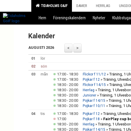
TIDAHOLMS G&IF
DAMER
HERRLAG
UNGDO
Hem
Föreningskalendern
Nyheter
Klubbstuga
Kalender
AUGUSTI 2026
01
lör
02
sön
03
mån
17:00 - 18:30
»
Träning, 1 U
Flickor f 11/12
17:00 - 18:30
»
Träning, Ulvesb
Pojkar f 12
18:30 - 20:00
»
Träning, Ulv
Flickor f 14/15
18:30 - 20:00
»
Träning, 1 Ulvesbo
Herrlag
18:30 - 20:00
»
Träning, 1 Ulvesb
Juniorer
18:30 - 20:00
»
Träning, 1 U
Pojkar f 14/15
18:30 - 20:00
»
Träning, 1 U
Pojkar f 10/11
04
tis
17:00 - 18:30
»
Träning, Ulvesb
Pojkar f 12
17:00
»
FairPlay cup bo
Pojkar f 18
18:30 - 20:00
»
Träning, 1 Ulvesbo
Herrlag
18:30 - 20:00
»
Träning, 1 U
Pojkar f 14/15