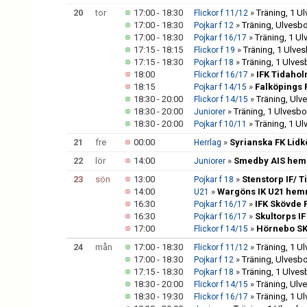
20
tor
17:00 - 18:30
»
Träning, 1 U
Flickor f 11/12
17:00 - 18:30
»
Träning, Ulvesb
Pojkar f 12
17:00 - 18:30
»
Träning, 1 U
Pojkar f 16/17
17:15 - 18:15
»
Träning, 1 Ulve
Flickor f 19
17:15 - 18:30
»
Träning, 1 Ulve
Pojkar f 18
18:00
»
IFK Tidahol
Flickor f 16/17
18:15
»
Falköpings
Pojkar f 14/15
18:30 - 20:00
»
Träning, Ulv
Flickor f 14/15
18:30 - 20:00
»
Träning, 1 Ulvesb
Juniorer
18:30 - 20:00
»
Träning, 1 U
Pojkar f 10/11
21
fre
00:00
»
Syrianska FK Lid
Herrlag
22
lör
14:00
»
Smedby AIS hem
Juniorer
23
sön
13:00
»
Stenstorp IF/ 
Pojkar f 18
14:00
»
Wargöns IK U21 hem
U21
16:30
»
IFK Skövde 
Pojkar f 16/17
16:30
»
Skultorps I
Pojkar f 16/17
17:00
»
Hörnebo SK
Flickor f 14/15
24
mån
17:00 - 18:30
»
Träning, 1 U
Flickor f 11/12
17:00 - 18:30
»
Träning, Ulvesb
Pojkar f 12
17:15 - 18:30
»
Träning, 1 Ulve
Pojkar f 18
18:30 - 20:00
»
Träning, Ulv
Flickor f 14/15
18:30 - 19:30
»
Träning, 1 U
Flickor f 16/17