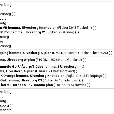
lvesborg
org
lvesborg
(..)
sborg
sborg
m Vit hemma, Ulvesborg Knatteplan
(Flickor Div 8 Tidaholm)
(..)
 FK Röd hemma, Ulvesborg C1
(Pojkar Div 9 Tibro)
(..)
esborg
org
lvesborg
köping hemma, Ulvesborg A-plan
(Div 3 Nordvästra Götaland, herr 2026)
(..)
ma, Ulvesborg A-plan
(P19 Div.1 2026 Norra Götaland)
(..)
Timmele GoIF/ Åsarp/Trädet hemma, 1 Ulvesborg
()
(..)
ma, Ulvesborg A-plan
(Herrar, U21 Västergötland)
(..)
FK Orange hemma, Ulvesborg Knatteplan
(Pojkar Div 13 Falköping)
(..)
F Gul hemma, Ulvesborg C3
(Pojkar Div 13 Tidaholm)
(..)
 borta, Hörnebo IP 7-manna plan
(Flickor Div 6 Skövde)
(..)
lvesborg
org
sborg
esborg
(..)
lvesborg