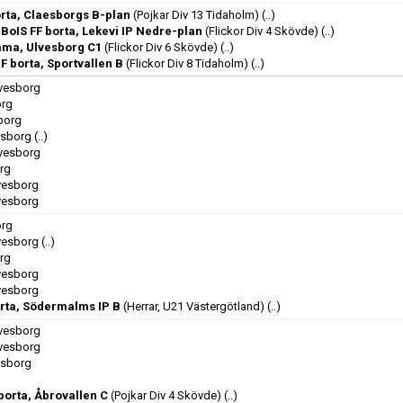
rta, Claesborgs B-plan
(Pojkar Div 13 Tidaholm)
(..)
BoIS FF borta, Lekevi IP Nedre-plan
(Flickor Div 4 Skövde)
(..)
mma, Ulvesborg C1
(Flickor Div 6 Skövde)
(..)
IF borta, Sportvallen B
(Flickor Div 8 Tidaholm)
(..)
lvesborg
org
sborg
esborg
(..)
lvesborg
org
lvesborg
lvesborg
org
lvesborg
(..)
org
lvesborg
lvesborg
orta, Södermalms IP B
(Herrar, U21 Västergötland)
(..)
lvesborg
lvesborg
esborg
borta, Åbrovallen C
(Pojkar Div 4 Skövde)
(..)