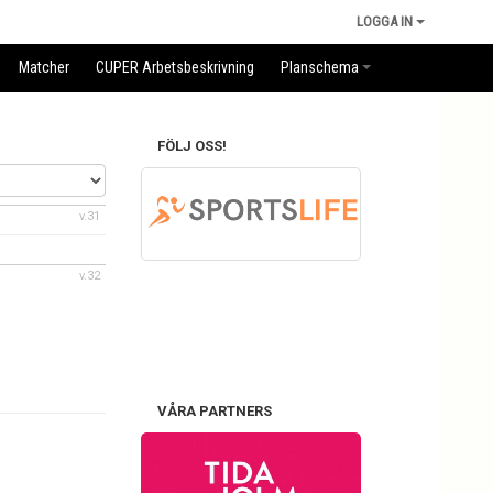
LOGGA IN
Matcher
CUPER Arbetsbeskrivning
Planschema
FÖLJ OSS!
v.31
v.32
VÅRA PARTNERS