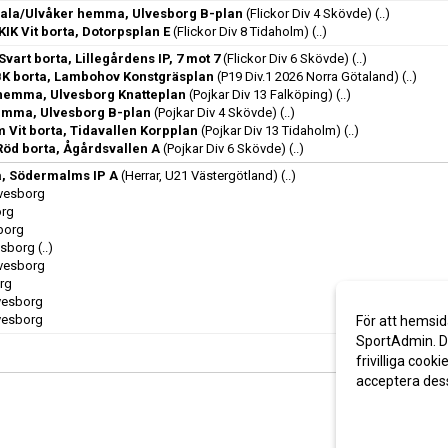
ala/Ulvåker hemma, Ulvesborg B-plan
(Flickor Div 4 Skövde)
(..)
KIK Vit borta, Dotorpsplan E
(Flickor Div 8 Tidaholm)
(..)
Svart borta, Lillegårdens IP, 7 mot 7
(Flickor Div 6 Skövde)
(..)
 borta, Lambohov Konstgräsplan
(P19 Div.1 2026 Norra Götaland)
(..)
hemma, Ulvesborg Knatteplan
(Pojkar Div 13 Falköping)
(..)
emma, Ulvesborg B-plan
(Pojkar Div 4 Skövde)
(..)
m Vit borta, Tidavallen Korpplan
(Pojkar Div 13 Tidaholm)
(..)
Röd borta, Ågårdsvallen A
(Pojkar Div 6 Skövde)
(..)
a, Södermalms IP A
(Herrar, U21 Västergötland)
(..)
lvesborg
org
sborg
esborg
(..)
lvesborg
org
lvesborg
lvesborg
För att hemsid
SportAdmin. De
frivilliga cooki
acceptera des
Anpassa dina 