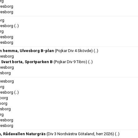
org
lvesborg
lvesborg
org
lvesborg
(..)
org
lvesborg
lvesborg
lm hemma, Ulvesborg B-plan
(Pojkar Div 4 Skövde)
(..)
lvesborg
 Svart borta, Sportparken B
(Pojkar Div 9 Tibro)
(..)
lvesborg
esborg
lvesborg
org
lvesborg
(..)
sborg
sborg
esborg
org
lvesborg
lvesborg
a, Rådavallen Naturgräs
(Div 3 Nordvästra Götaland, herr 2026)
(..)