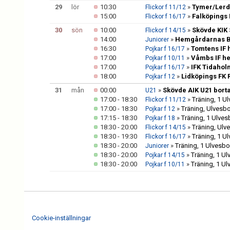
29
lör
10:30
»
Tymer/Lerd
Flickor f 11/12
15:00
»
Falköpings 
Flickor f 16/17
30
sön
10:00
»
Skövde KIK 
Flickor f 14/15
14:00
»
Hemgårdarnas BK
Juniorer
16:30
»
Tomtens IF 
Pojkar f 16/17
17:00
»
Våmbs IF h
Pojkar f 10/11
17:00
»
IFK Tidahol
Pojkar f 16/17
18:00
»
Lidköpings FK 
Pojkar f 12
31
mån
00:00
»
Skövde AIK U21 bort
U21
17:00 - 18:30
»
Träning, 1 U
Flickor f 11/12
17:00 - 18:30
»
Träning, Ulvesb
Pojkar f 12
17:15 - 18:30
»
Träning, 1 Ulve
Pojkar f 18
18:30 - 20:00
»
Träning, Ulv
Flickor f 14/15
18:30 - 19:30
»
Träning, 1 U
Flickor f 16/17
18:30 - 20:00
»
Träning, 1 Ulvesb
Juniorer
18:30 - 20:00
»
Träning, 1 U
Pojkar f 14/15
18:30 - 20:00
»
Träning, 1 U
Pojkar f 10/11
Cookie-inställningar