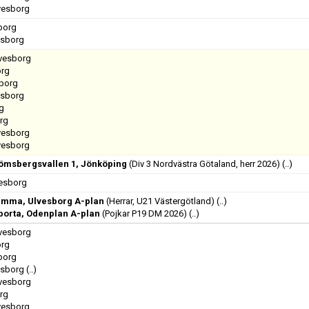
lvesborg
sborg
esborg
lvesborg
org
sborg
esborg
rg
org
lvesborg
lvesborg
römsbergsvallen 1, Jönköping
(Div 3 Nordvästra Götaland, herr 2026)
(..)
vesborg
emma, Ulvesborg A-plan
(Herrar, U21 Västergötland)
(..)
 borta, Odenplan A-plan
(Pojkar P19 DM 2026)
(..)
lvesborg
org
sborg
esborg
(..)
lvesborg
org
lvesborg