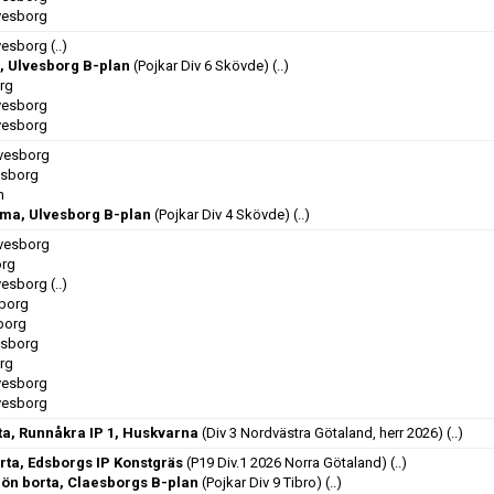
lvesborg
lvesborg
(..)
, Ulvesborg B-plan
(Pojkar Div 6 Skövde)
(..)
org
lvesborg
lvesborg
lvesborg
esborg
n
ma, Ulvesborg B-plan
(Pojkar Div 4 Skövde)
(..)
lvesborg
org
lvesborg
(..)
sborg
sborg
esborg
org
lvesborg
lvesborg
a, Runnåkra IP 1, Huskvarna
(Div 3 Nordvästra Götaland, herr 2026)
(..)
orta, Edsborgs IP Konstgräs
(P19 Div.1 2026 Norra Götaland)
(..)
ön borta, Claesborgs B-plan
(Pojkar Div 9 Tibro)
(..)