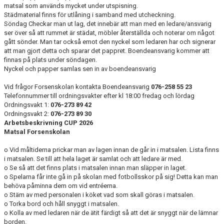
matsal som används mycket under utspisning.
Städmaterial finns för utlåning i samband med utcheckning.
Söndag Checkar man ut lag, det innebär att man med en ledare/ansvarig
ser över så att rummet är städat, möbler återställda och noterar om något
gått sönder. Man tar också emot den nyckel som ledaren har och signerar
att man gjort detta och sparar det pappret. Boendeansvarig kommer att
finnas på plats under söndagen.
Nyckel och papper samlas sen in av boendeansvarig
Vid frågor Forsenskolan kontakta Boendeansvarig
076-258 55 23
Telefonnummer till ordningsvakter efter kl 18:00 fredag och lördag
Ordningsvakt 1:
076-273 89 42
Ordningsvakt 2:
076-273 89 30
Arbetsbeskrivning CUP 2026
Matsal Forsenskolan
o Vid måltiderna prickar man av lagen innan de går in i matsalen. Lista finns
i matsalen. Se till att hela laget är samlat och att ledare är med.
o Se så att det finns plats i matsalen innan man släpper in laget.
o Spelarna får inte gå in på skolan med fotbollsskor på sig! Detta kan man
behöva påminna dem om vid entréerna.
o Stäm av med personalen i köket vad som skall göras i matsalen.
o Torka bord och håll snyggt i matsalen.
o Kolla av med ledaren när de ätit färdigt så att det är snyggt när de lämnar
borden.