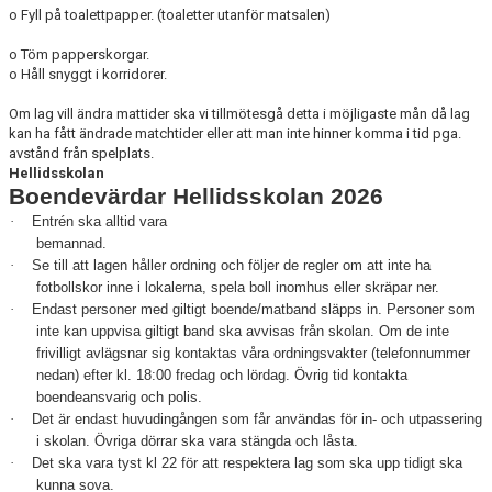
o Fyll på toalettpapper. (toaletter utanför matsalen)
o Töm papperskorgar.
o Håll snyggt i korridorer.
Om lag vill ändra mattider ska vi tillmötesgå detta i möjligaste mån då lag
kan ha fått ändrade matchtider eller att man inte hinner komma i tid pga.
avstånd från spelplats.
Hellidsskolan
Boendevärdar Hellidsskolan 2026
·
Entrén ska alltid vara
bemannad.
·
Se till att lagen håller ordning och följer de regler om att inte ha
fotbollskor inne i lokalerna, spela boll inomhus eller skräpar ner.
·
Endast personer med giltigt boende/matband släpps in. Personer som
inte kan uppvisa giltigt band ska avvisas från skolan. Om de inte
frivilligt avlägsnar sig kontaktas våra ordningsvakter (telefonnummer
nedan) efter kl. 18:00 fredag och lördag. Övrig tid kontakta
boendeansvarig och polis.
·
Det är endast huvudingången som får användas för in- och utpassering
i skolan. Övriga dörrar ska vara stängda och låsta.
·
Det ska vara tyst kl 22 för att respektera lag som ska upp tidigt ska
kunna sova.