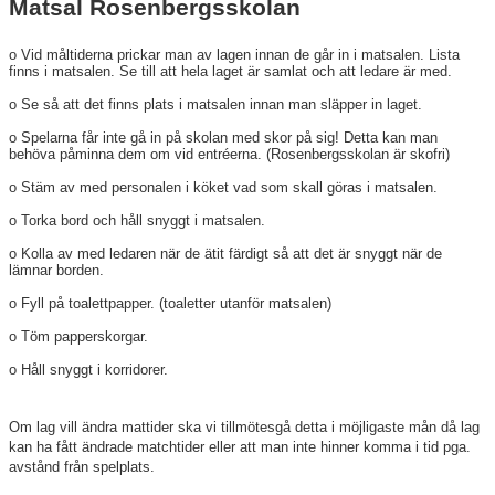
Matsal Rosenbergsskolan
o Vid måltiderna prickar man av lagen innan de går in i matsalen. Lista
finns i matsalen. Se till att hela laget är samlat och att ledare är med.
o Se så att det finns plats i matsalen innan man släpper in laget.
o Spelarna får inte gå in på skolan med skor på sig! Detta kan man
behöva påminna dem om vid entréerna. (Rosenbergsskolan är skofri)
o Stäm av med personalen i köket vad som skall göras i matsalen.
o Torka bord och håll snyggt i matsalen.
o Kolla av med ledaren när de ätit färdigt så att det är snyggt när de
lämnar borden.
o Fyll på toalettpapper. (toaletter utanför matsalen)
o Töm papperskorgar.
o Håll snyggt i korridorer.
Om lag vill ändra mattider ska vi tillmötesgå detta i möjligaste mån då lag
kan ha fått ändrade matchtider eller att man inte hinner komma i tid pga.
avstånd från spelplats.