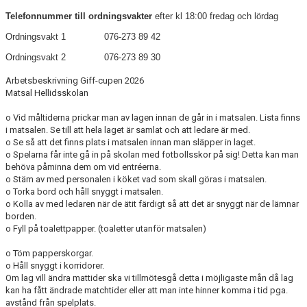
Telefonnummer till ordningsvakter
efter kl 18:00 fredag och lördag
Ordningsvakt 1 076-273 89 42
Ordningsvakt 2 076-273 89 30
Arbetsbeskrivning Giff-cupen 2026
Matsal Hellidsskolan
o Vid måltiderna prickar man av lagen innan de går in i matsalen. Lista finns
i matsalen. Se till att hela laget är samlat och att ledare är med.
o Se så att det finns plats i matsalen innan man släpper in laget.
o Spelarna får inte gå in på skolan med fotbollsskor på sig! Detta kan man
behöva påminna dem om vid entréerna.
o Stäm av med personalen i köket vad som skall göras i matsalen.
o Torka bord och håll snyggt i matsalen.
o Kolla av med ledaren när de ätit färdigt så att det är snyggt när de lämnar
borden.
o Fyll på toalettpapper. (toaletter utanför matsalen)
o Töm papperskorgar.
o Håll snyggt i korridorer.
Om lag vill ändra mattider ska vi tillmötesgå detta i möjligaste mån då lag
kan ha fått ändrade matchtider eller att man inte hinner komma i tid pga.
avstånd från spelplats.