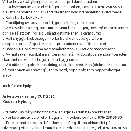
Vid behov av påfyllning finns mellanlager i dambaracken
o För leverans av varor eller frågor om kiosken, kontakta
076-258 55 50
o Tvätta händerna och använd plasthandskar vid hantering av livsmedel.
CUPER ARBETSBESKRIVNING
o Koka kaffe, koka korv.
o Försäljning av korv, fikabröd, godis, kaffe, dricka etc.
PLANSCHEMA
o Vid Swishbetalning; när kunden visar betalningen, tryck på mobilskärmen
och se så att det ”rör sig”, så att det inte är en ”skärmdump”.
o Håll snyggt i klubbstugan, torka bord och sopa golv. Töm
papperskorgar. Sopsäckar slängs i container utanför staketet
o Städa INTE toaletterna av matsäkerhetsskäl. Det gör städpersonal.
o Av matsäkerhetsskäl använder ni om står i klubbstugan endast toaletten
i kansliet direkt in till höger i läktarbyggnaden.
o Vid stängning plocka i ordning, diska köksredskap (diskmaskin startas
på morgonen av ansvarig) , torka bord, sopa golv, töm papperskorgar,
släck.
Tack för din hjälp!
Arbetsbeskrivning CUP 2026
Kiosken Nyborg
Vid behov av påfyllning finns mellanlager i kärran bakom kiosken
o För leverans av varor eller frågor om kiosken, kontakta
076-258 55 50
o Ta emot matchresultat från domarna. Ring till matchkansliet på
Ulvesborg efter avslutad match och meddela resultatet, tel:
076-095 81 53