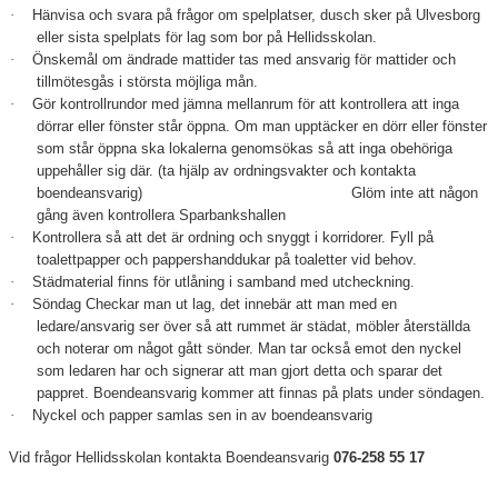
·
Hänvisa och svara på frågor om spelplatser, dusch sker på Ulvesborg
eller sista spelplats för lag som bor på Hellidsskolan.
·
Önskemål om ändrade mattider tas med ansvarig för mattider och
tillmötesgås i största möjliga mån.
·
Gör kontrollrundor med jämna mellanrum för att kontrollera att inga
dörrar eller fönster står öppna. Om man upptäcker en dörr eller fönster
som står öppna ska lokalerna genomsökas så att inga obehöriga
uppehåller sig där. (ta hjälp av ordningsvakter och kontakta
boendeansvarig) Glöm inte att någon
gång även kontrollera Sparbankshallen
·
Kontrollera så att det är ordning och snyggt i korridorer. Fyll på
toalettpapper och pappershanddukar på toaletter vid behov.
·
Städmaterial finns för utlåning i samband med utcheckning.
·
Söndag Checkar man ut lag, det innebär att man med en
ledare/ansvarig ser över så att rummet är städat, möbler återställda
och noterar om något gått sönder. Man tar också emot den nyckel
som ledaren har och signerar att man gjort detta och sparar det
pappret. Boendeansvarig kommer att finnas på plats under söndagen.
·
Nyckel och papper samlas sen in av boendeansvarig
Vid frågor Hellidsskolan kontakta Boendeansvarig
076-258 55 17