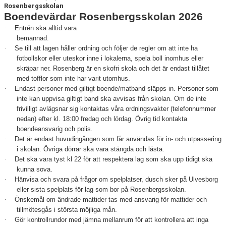
Rosenbergsskolan
Boendevärdar Rosenbergsskolan 2026
·
Entrén ska alltid vara
bemannad.
·
Se till att lagen håller ordning och följer de regler om att inte ha
fotbollskor eller uteskor inne i lokalerna, spela boll inomhus eller
skräpar ner. Rosenberg är en skofri skola och det är endast tillåtet
med tofflor som inte har varit utomhus.
·
Endast personer med giltigt boende/matband släpps in. Personer som
inte kan uppvisa giltigt band ska avvisas från skolan. Om de inte
frivilligt avlägsnar sig kontaktas våra ordningsvakter (telefonnummer
nedan) efter kl. 18:00 fredag och lördag. Övrig tid kontakta
boendeansvarig och polis.
·
Det är endast huvudingången som får användas för in- och utpassering
i skolan. Övriga dörrar ska vara stängda och låsta.
·
Det ska vara tyst kl 22 för att respektera lag som ska upp tidigt ska
kunna sova.
·
Hänvisa och svara på frågor om spelplatser, dusch sker på Ulvesborg
eller sista spelplats för lag som bor på Rosenbergsskolan.
·
Önskemål om ändrade mattider tas med ansvarig för mattider och
tillmötesgås i största möjliga mån.
·
Gör kontrollrundor med jämna mellanrum för att kontrollera att inga