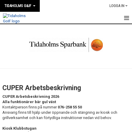
TIDAHOLMS G&IF
LOGGA IN
HEM
FÖRENINGSKALENDERN
NYHETER
KLUBBSTUGAN
KONTAKT
CUPER Arbetsbeskrivning
FÖRENINGEN
CUPER Arbetsbeskrivning 2026
Alla funktionärer bär gul väst
SOUVENIRER
Kontaktperson finns på nummer
076-258 55 50
Ansvarig finns till hjälp under öppnande och stängning av kiosk och
grillverksamhet och kan förtydliga instruktioner nedan vid behov.
GAMLA GIFFS TORSDAGSTRÄFFAR
Kiosk Klubbstugan
MATCHER