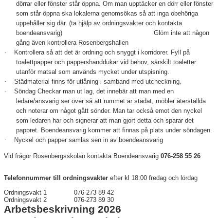
dörrar eller fönster står öppna. Om man upptäcker en dörr eller fönster
som står öppna ska lokalerna genomsökas så att inga obehöriga
uppehåller sig där. (ta hjälp av ordningsvakter och kontakta
boendeansvarig) Glöm inte att någon
gång även kontrollera Rosenbergshallen
·
Kontrollera så att det är ordning och snyggt i korridorer. Fyll på
toalettpapper och pappershanddukar vid behov, särskilt toaletter
utanför matsal som används mycket under utspisning.
·
Städmaterial finns för utlåning i samband med utcheckning.
·
Söndag Checkar man ut lag, det innebär att man med en
ledare/ansvarig ser över så att rummet är städat, möbler återställda
och noterar om något gått sönder. Man tar också emot den nyckel
som ledaren har och signerar att man gjort detta och sparar det
pappret. Boendeansvarig kommer att finnas på plats under söndagen.
·
Nyckel och papper samlas sen in av boendeansvarig
Vid frågor Rosenbergsskolan kontakta Boendeansvarig
076-258 55 26
Telefonnummer till ordningsvakter
efter kl 18:00 fredag och lördag
Ordningsvakt 1 076-273 89 42
Ordningsvakt 2 076-273 89 30
Arbetsbeskrivning 2026