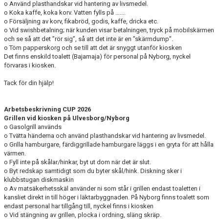
o Använd plasthandskar vid hantering av livsmedel.
o Koka kaffe, koka korv. Vatten fylls på …….
o Försäljning av korv, fikabröd, godis, kaffe, dricka etc.
o Vid swishbetalning; när kunden visar betalningen, tryck på mobilskärmen
och se så att det ”rör sig”, så att det inte är en ”skärmdump”.
o Töm papperskorg och se till att det är snyggt utanför kiosken
Det finns enskild toalett (Bajamaja) för personal på Nyborg, nyckel
förvaras i kiosken.
Tack för din hjälp!
Arbetsbeskrivning CUP 2026
Grillen vid kiosken på Ulvesborg/Nyborg
o Gasolgrill används
o Tvätta händerna och använd plasthandskar vid hantering av livsmedel.
o Grilla hamburgare, färdiggrillade hamburgare läggs i en gryta för att hålla
värmen.
o Fyll inte på skålar/hinkar, byt ut dom när det är slut.
o Byt redskap samtidigt som du byter skål/hink. Diskning sker i
klubbstugan diskmaskin
o Av matsäkerhetsskäl använder ni som står i grillen endast toaletten i
kansliet direkt in till höger i läktarbyggnaden. På Nyborg finns toalett som
endast personal har tillgång till, nyckel finns i kiosken
o Vid stängning av grillen, plocka i ordning, släng skräp.