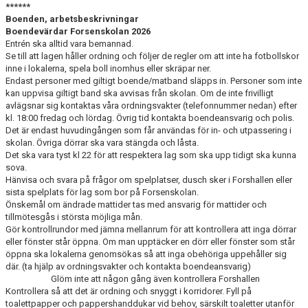
******
Boenden, arbetsbeskrivningar
Boendevärdar Forsenskolan 2026
Entrén ska alltid vara bemannad.
Se till att lagen håller ordning och följer de regler om att inte ha fotbollskor
inne i lokalerna, spela boll inomhus eller skräpar ner.
Endast personer med giltigt boende/matband släpps in. Personer som inte
kan uppvisa giltigt band ska avvisas från skolan. Om de inte frivilligt
avlägsnar sig kontaktas våra ordningsvakter (telefonnummer nedan) efter
kl. 18:00 fredag och lördag. Övrig tid kontakta boendeansvarig och polis.
Det är endast huvudingången som får användas för in- och utpassering i
skolan. Övriga dörrar ska vara stängda och låsta.
Det ska vara tyst kl 22 för att respektera lag som ska upp tidigt ska kunna
sova.
Hänvisa och svara på frågor om spelplatser, dusch sker i Forshallen eller
sista spelplats för lag som bor på Forsenskolan.
Önskemål om ändrade mattider tas med ansvarig för mattider och
tillmötesgås i största möjliga mån.
Gör kontrollrundor med jämna mellanrum för att kontrollera att inga dörrar
eller fönster står öppna. Om man upptäcker en dörr eller fönster som står
öppna ska lokalerna genomsökas så att inga obehöriga uppehåller sig
där. (ta hjälp av ordningsvakter och kontakta boendeansvarig)
Glöm inte att någon gång även kontrollera Forshallen
Kontrollera så att det är ordning och snyggt i korridorer. Fyll på
toalettpapper och pappershanddukar vid behov, särskilt toaletter utanför