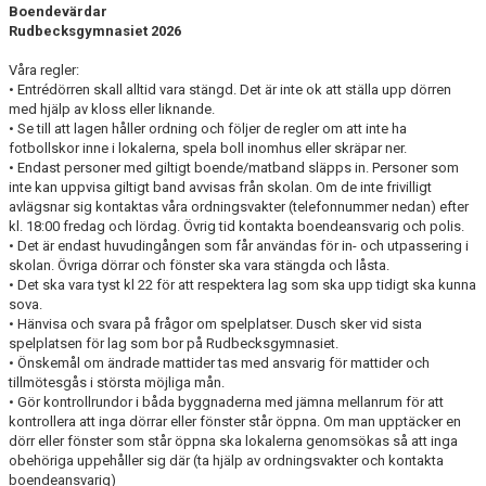
Boendevärdar
Rudbecksgymnasiet 2026
Våra regler:
• Entrédörren skall alltid vara stängd. Det är inte ok att ställa upp dörren
med hjälp av kloss eller liknande.
• Se till att lagen håller ordning och följer de regler om att inte ha
fotbollskor inne i lokalerna, spela boll inomhus eller skräpar ner.
• Endast personer med giltigt boende/matband släpps in. Personer som
inte kan uppvisa giltigt band avvisas från skolan. Om de inte frivilligt
avlägsnar sig kontaktas våra ordningsvakter (telefonnummer nedan) efter
kl. 18:00 fredag och lördag. Övrig tid kontakta boendeansvarig och polis.
• Det är endast huvudingången som får användas för in- och utpassering i
skolan. Övriga dörrar och fönster ska vara stängda och låsta.
• Det ska vara tyst kl 22 för att respektera lag som ska upp tidigt ska kunna
sova.
• Hänvisa och svara på frågor om spelplatser. Dusch sker vid sista
spelplatsen för lag som bor på Rudbecksgymnasiet.
• Önskemål om ändrade mattider tas med ansvarig för mattider och
tillmötesgås i största möjliga mån.
• Gör kontrollrundor i båda byggnaderna med jämna mellanrum för att
kontrollera att inga dörrar eller fönster står öppna. Om man upptäcker en
dörr eller fönster som står öppna ska lokalerna genomsökas så att inga
obehöriga uppehåller sig där (ta hjälp av ordningsvakter och kontakta
boendeansvarig)