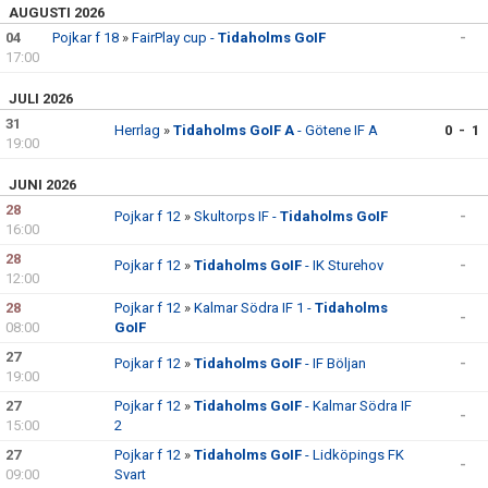
AUGUSTI 2026
04
Pojkar f 18
»
FairPlay cup -
Tidaholms GoIF
-
17:00
JULI 2026
31
Herrlag
»
Tidaholms GoIF A
- Götene IF A
0 - 1
19:00
JUNI 2026
28
Pojkar f 12
»
Skultorps IF -
Tidaholms GoIF
-
16:00
28
Pojkar f 12
»
Tidaholms GoIF
- IK Sturehov
-
12:00
28
Pojkar f 12
»
Kalmar Södra IF 1 -
Tidaholms
-
08:00
GoIF
27
Pojkar f 12
»
Tidaholms GoIF
- IF Böljan
-
19:00
27
Pojkar f 12
»
Tidaholms GoIF
- Kalmar Södra IF
-
15:00
2
27
Pojkar f 12
»
Tidaholms GoIF
- Lidköpings FK
-
09:00
Svart