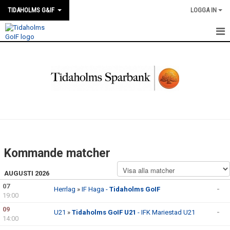
TIDAHOLMS G&IF
LOGGA IN
HEM
FÖRENINGSKALENDERN
NYHETER
KLUBBSTUGAN
KONTAKT
Kommande matcher
FÖRENINGEN
AUGUSTI 2026
SOUVENIRER
07
Herrlag
»
IF Haga -
Tidaholms GoIF
-
19:00
GAMLA GIFFS TORSDAGSTRÄFFAR
09
U21
»
Tidaholms GoIF U21
- IFK Mariestad U21
-
14:00
MATCHER