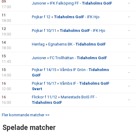
09
Juniorer
»
IFK Falköping FF -
Tidaholms GoIF
-
17:00
CUPER ARBETSBESKRIVNING
11
Pojkar f 12
»
Tidaholms GoIF
- IFK Hjo
-
18:00
PLANSCHEMA
12
Pojkar f 10/11
»
Tidaholms GoIF
- IFK Hjo
-
19:00
14
Herrlag
»
Egnahems BK -
Tidaholms GoIF
-
18:30
15
Juniorer
»
FC Trollhättan -
Tidaholms GoIF
-
11:45
15
Pojkar f 14/15
»
Våmbs IF Grön -
Tidaholms
-
14:00
GoIF
16
Pojkar f 16/17
»
Våmbs IF -
Tidaholms GoIF
-
12:00
Svart
16
Flickor f 11/12
»
Mariestads BoIS FF -
-
16:00
Tidaholms GoIF
Fler kommande matcher >>
Spelade matcher