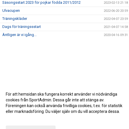
Säsongsstart 2023 för pojkar födda 2011/2012
2023-02-13 21:18
Ulvacupen
2022-06-20 20:59
Träningskläder
2022-04-07 23:59
Dags för träningssstart
2021-04-07 14:58
Äntligen är vi igång...
2020-04-16 09:31
För att hemsidan ska fungera korrekt använder vi nödvändiga
cookies från SportAdmin. Dessa går inte att stänga av.
Föreningen kan också använda frivilliga cookies, t.ex. för statistik
eller marknadsföring. Du väljer själv om du vill acceptera dessa.
Anpassa dina val
Cookie-inställningar
Gå till Webbversion