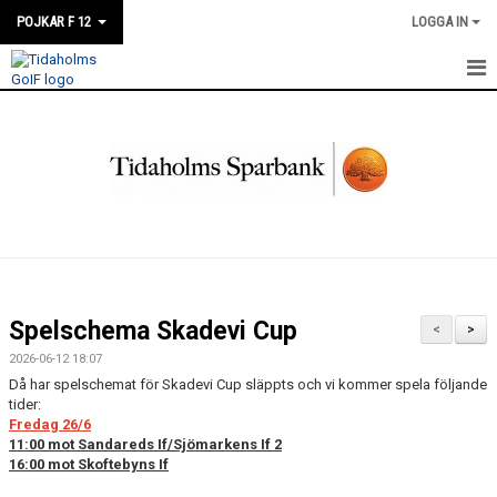
POJKAR F 12
LOGGA IN
HEM
NYHETER
KALENDER
MATCHER
TRUPPEN
Spelschema Skadevi Cup
<
>
BILDGALLERI
2026-06-12 18:07
Då har spelschemat för Skadevi Cup släppts och vi kommer spela följande
DOKUMENT
tider:
Fredag 26/6
11:00 mot Sandareds If/Sjömarkens If 2
KONTAKT
16:00 mot Skoftebyns If