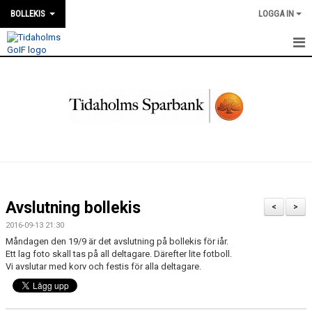
BOLLEKIS
LOGGA IN
HEM
NYHETER
KALENDER
BILDGALLERI
DOKUMENT
Avslutning bollekis
<
>
KONTAKT
2016-09-13 21:30
Måndagen den 19/9 är det avslutning på bollekis för iår.
MATCHER
Ett lag foto skall tas på all deltagare. Därefter lite fotboll.
Vi avslutar med korv och festis för alla deltagare.