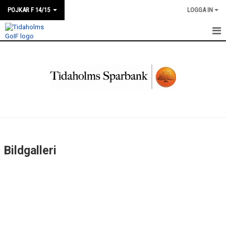
POJKAR F 14/15
LOGGA IN
HEM
NYHETER
DOKUMENT
BILDGALLERI
KONTAKT
Bildgalleri
KALENDER
TRUPP