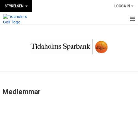
STYRELSEN
LOGGA IN
HEM
NYHETER
KALENDER
MEDLEMMAR
BILDGALLERI
Medlemmar
DOKUMENT
KONTAKT