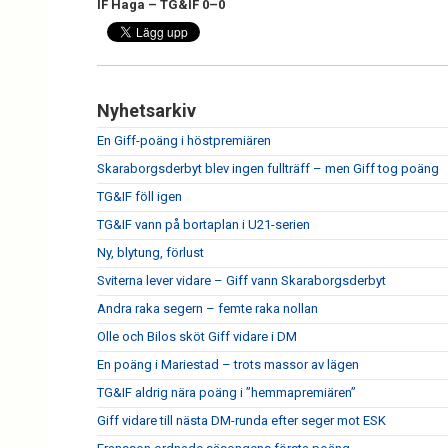
IF Haga – TG&IF 0–0
Nyhetsarkiv
En Giff-poäng i höstpremiären
Skaraborgsderbyt blev ingen fullträff – men Giff tog poäng
TG&IF föll igen
TG&IF vann på bortaplan i U21-serien
Ny, blytung, förlust
Sviterna lever vidare – Giff vann Skaraborgsderbyt
Andra raka segern – femte raka nollan
Olle och Bilos sköt Giff vidare i DM
En poäng i Mariestad – trots massor av lägen
TG&IF aldrig nära poäng i ”hemmapremiären”
Giff vidare till nästa DM-runda efter seger mot ESK