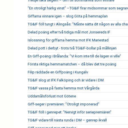
Tredje raka segern – Giff till sommarvila som vinnare
”En otroligt härlig vinst” –TG&IF firar midsommar som segrar
Giffarna vinnare igen – slog Göta på hemmaplan
TG&IF föll tungt i Alingsås: ”Måste sätta dit någon av alla ch
Delad poäng efter två tidiga mål mot Jonsereds IF
Islossning för giffarna hemma mot IFK Mariestad
Delad pott i derbyt - trots två TG&IF-bollar på mållinjen
En Giff-poäng i Brålanda: ”Vi kom inte till de lägen vi ville”
Första riktiga hemmamatchen – då blev det tre poäng
Filip räddade en Giffpoäng i Kungälv
TG&IF slog ut IFK Falköping och är vidare i DM
TG&IF vassa på fasta hemma mot Vårgårda
Uddamålsförlust mot Götene
Giff-seger i premiären: ”Otroligt imponerad”
TG&IF föll i genrepet: ”Nervigt inför seriepremiären”
TG&IF vidare till nästa runda i DM – genrep ikväll