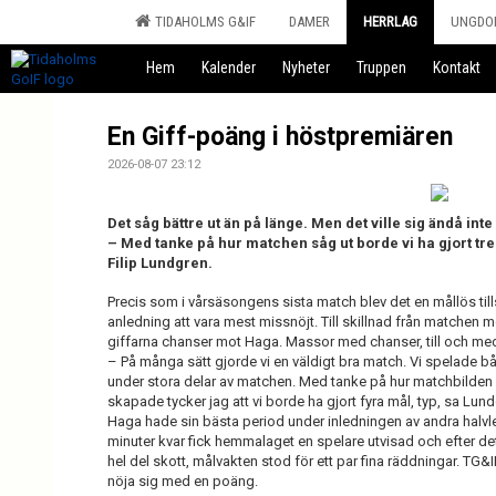
TIDAHOLMS G&IF
DAMER
HERRLAG
UNGDO
Hem
Kalender
Nyheter
Truppen
Kontakt
En Giff-poäng i höstpremiären
2026-08-07 23:12
Det såg bättre ut än på länge. Men det ville sig ändå in
– Med tanke på hur matchen såg ut borde vi ha gjort tre
Filip Lundgren.
Precis som i vårsäsongens sista match blev det en mållös til
anledning att vara mest missnöjt. Till skillnad från matchen
giffarna chanser mot Haga. Massor med chanser, till och med. 
– På många sätt gjorde vi en väldigt bra match. Vi spelade bå
under stora delar av matchen. Med tanke på hur matchbilden
skapade tycker jag att vi borde ha gjort fyra mål, typ, sa Lun
Haga hade sin bästa period under inledningen av andra halvl
minuter kvar fick hemmalaget en spelare utvisad och efter d
hel del skott, målvakten stod för ett par fina räddningar. TG&
nöja sig med en poäng.