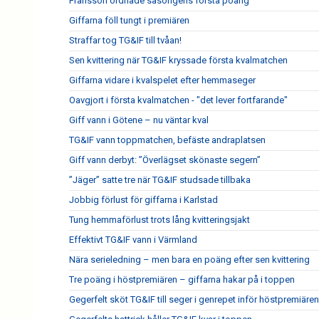
Fransson ordnade säsongens första poäng
Giffarna föll tungt i premiären
Straffar tog TG&IF till tvåan!
Sen kvittering när TG&IF kryssade första kvalmatchen
Giffarna vidare i kvalspelet efter hemmaseger
Oavgjort i första kvalmatchen - "det lever fortfarande"
Giff vann i Götene – nu väntar kval
TG&IF vann toppmatchen, befäste andraplatsen
Giff vann derbyt: ”Överlägset skönaste segern”
”Jäger” satte tre när TG&IF studsade tillbaka
Jobbig förlust för giffarna i Karlstad
Tung hemmaförlust trots lång kvitteringsjakt
Effektivt TG&IF vann i Värmland
Nära serieledning – men bara en poäng efter sen kvittering
Tre poäng i höstpremiären – giffarna hakar på i toppen
Gegerfelt sköt TG&IF till seger i genrepet inför höstpremiären