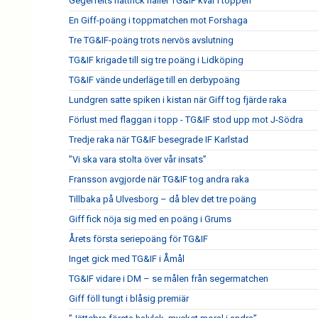
Gegerfelts hattrick håller TG&IF kvar i toppen
En Giff-poäng i toppmatchen mot Forshaga
Tre TG&IF-poäng trots nervös avslutning
TG&IF krigade till sig tre poäng i Lidköping
TG&IF vände underläge till en derbypoäng
Lundgren satte spiken i kistan när Giff tog fjärde raka
Förlust med flaggan i topp - TG&IF stod upp mot J-Södra
Tredje raka när TG&IF besegrade IF Karlstad
”Vi ska vara stolta över vår insats”
Fransson avgjorde när TG&IF tog andra raka
Tillbaka på Ulvesborg – då blev det tre poäng
Giff fick nöja sig med en poäng i Grums
Årets första seriepoäng för TG&IF
Inget gick med TG&IF i Åmål
TG&IF vidare i DM – se målen från segermatchen
Giff föll tungt i blåsig premiär