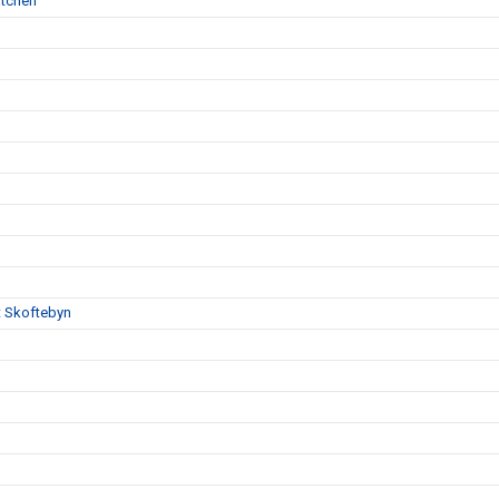
atchen"
t Skoftebyn