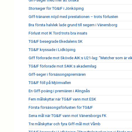
Giff-seger med mer att önska
Storseger för TG&IF i Jönköping
Giff-tränaren nöjd med prestationen – trots förlusten
Bra första halvlek lade grund till segern i Vänersborg
Förlust mot IK Tord trots bra insats
TG&IF besegrade Ekedalens SK
TG&IF kryssade i Lidköping
Giff förlorade mot Skövde AIK:s U21-lag: ”Matcher som är vik
TG&IF förlorade mot SAIK:s akademilag
Giff-seger i försäsongspremiären
TG&IF föll på Mjörnvallen
En Giff-poäng i premiären i Alingsås
Fem målskyttar när TG&IF vann mot ESK
Första försäsongsförlusten för TG&IF
Sena mål när TG&IF vann mot Vänersborgs FK
Tre målskyttar och fyra Giff-mål mot Våmb