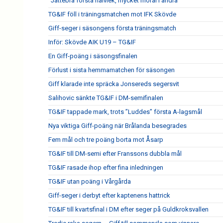
”Jättebra första halvlek, mycket moral i andra”
TG&IF föll i träningsmatchen mot IFK Skövde
Giff-seger i säsongens första träningsmatch
Inför: Skövde AIK U19 – TG&IF
En Giff-poäng i säsongsfinalen
Förlust i sista hemmamatchen för säsongen
Giff klarade inte spräcka Jonsereds segersvit
Salihovic sänkte TG&IF i DM-semifinalen
TG&IF tappade mark, trots ”Luddes” första A-lagsmål
Nya viktiga Giff-poäng när Brålanda besegrades
Fem mål och tre poäng borta mot Åsarp
TG&IF till DM-semi efter Franssons dubbla mål
TG&IF rasade ihop efter fina inledningen
TG&IF utan poäng i Vårgårda
Giff-seger i derbyt efter kaptenens hattrick
TG&IF till kvartsfinal i DM efter seger på Guldkroksvallen