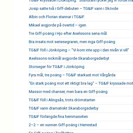
TG&IF kryssade i Lidköping: "Stundtals tycker jag vi förde m
Josip satte två i Giff-debuten – TG&IF vann i Skövde
Albin och Florian stannar i TG&IF
Mikael avgjorde på övertid – igen
Tre Giff-poäng i Hjo efter Axelssons sena mål
Bra insats mot seriesegraren, men inga Giff-poäng
TG&IF föll i Jönköping – "Vi kom inte upp i den nivån vi vill"
Axelssons nickmål avgjorde Skaraborgsderbyt
Storseger för TG&IF i Jönköping
Fyra mål, tre poäng – TG&IF starkast mot Vårgårda
"En stark poäng mot ett riktigt bra lag" – TG&IF kryssade mo
Massor med chanser, men bara en Giff-poäng
TG&IF föll i Alingsås, trots drömstarten
TG&IF vann dramatiskt Skaraborgsderby
TG&IF förlängde fina hemmasviten
2–2 – en vunnen Giff-poäng i Herrestad