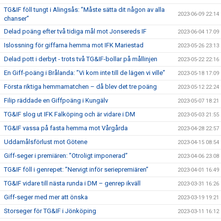
TG&IF föll tungt i Alingsås: ”Måste sätta dit någon av alla
2023-06-09 22:14
chanser”
Delad poäng efter två tidiga mål mot Jonsereds IF
2023-06-04 17:09
Islossning för giffarna hemma mot IFK Mariestad
2023-05-26 23:13
Delad pott i derbyt - trots två TG&IF-bollar på mållinjen
2023-05-22 22:16
En Giff-poäng i Brålanda: ”Vi kom inte till de lägen vi ville”
2023-05-18 17:09
Första riktiga hemmamatchen – då blev det tre poäng
2023-05-12 22:24
Filip räddade en Giffpoäng i Kungälv
2023-05-07 18:21
TG&IF slog ut IFK Falköping och är vidare i DM
2023-05-03 21:55
TG&IF vassa på fasta hemma mot Vårgårda
2023-04-28 22:57
Uddamålsförlust mot Götene
2023-04-15 08:54
Giff-seger i premiären: ”Otroligt imponerad”
2023-04-06 23:08
TG&IF föll i genrepet: ”Nervigt inför seriepremiären”
2023-04-01 16:49
TG&IF vidare till nästa runda i DM – genrep ikväll
2023-03-31 16:26
Giff-seger med mer att önska
2023-03-19 19:21
Storseger för TG&IF i Jönköping
2023-03-11 16:12