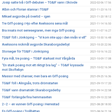
Josip satte två i Giff-debuten – TG&IF vann i Skövde
2022-02-06 17:56
Albin och Florian stannar i TG&IF
2021-11-23 16:15
Mikael avgjorde på övertid – igen
2021-11-20 18:12
Tre Giff-poäng i Hjo efter Axelssons sena mål
2021-11-14 16:50
Bra insats mot seriesegraren, men inga Giff-poäng
2021-11-07 16:27
TG&IF föll i Jönköping – "Vi kom inte upp i den nivån vi vill"
2021-10-30 16:48
Axelssons nickmål avgjorde Skaraborgsderbyt
2021-10-20 22:06
Storseger för TG&IF i Jönköping
2021-10-16 16:22
Fyra mål, tre poäng – TG&IF starkast mot Vårgårda
2021-10-09 17:08
"En stark poäng mot ett riktigt bra lag" – TG&IF kryssade
2021-10-02 16:34
mot Skoftebyn
Massor med chanser, men bara en Giff-poäng
2021-09-25 16:36
TG&IF föll i Alingsås, trots drömstarten
2021-09-19 17:20
TG&IF vann dramatiskt Skaraborgsderby
2021-09-14 22:58
TG&IF förlängde fina hemmasviten
2021-09-10 22:58
2–2 – en vunnen Giff-poäng i Herrestad
2021-08-28 18:00
En Giff-poäng i Trollhättan
2021-08-24 21:24