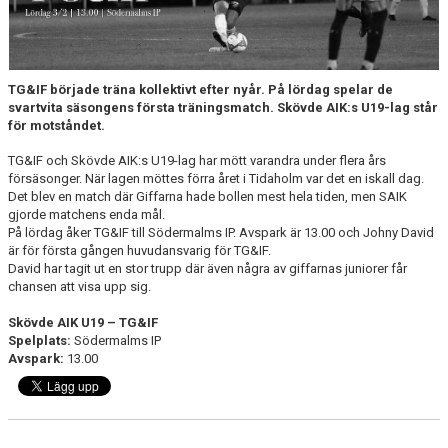
TG&IF började träna kollektivt efter nyår. På lördag spelar de
svartvita säsongens första träningsmatch. Skövde AIK:s U19-lag står
för motståndet.
TG&IF och Skövde AIK:s U19-lag har mött varandra under flera års
försäsonger. När lagen möttes förra året i Tidaholm var det en iskall dag.
Det blev en match där Giffarna hade bollen mest hela tiden, men SAIK
gjorde matchens enda mål.
På lördag åker TG&IF till Södermalms IP. Avspark är 13.00 och Johny David
är för första gången huvudansvarig för TG&IF.
David har tagit ut en stor trupp där även några av giffarnas juniorer får
chansen att visa upp sig.
Skövde AIK U19 – TG&IF
Spelplats:
Södermalms IP
Avspark:
13.00