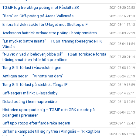
TG&IF tog tre viktiga poäng mot Råslätts SK
2021-08-20 22:53
”Bara” en Giff-poäng på Arena Vallensås
2021-08-16 21:13
En bra halvlek räckte för U-laget mot Skultorps IF
2021-08-11 17:13
Axelssons hattrick ordnade tre poäng i höstpremiären
2021-08-09 22:29
"En mycket bättre insats" – TG&IF träningsbesegrade IFK
2021-08-04 11:54
Värsås
”Nu vet vi vad vi behöver jobba på” – TG&IF torskade första
2021-07-30 21:14
träningsmatchen inför höstpremiären
Tung Giff-förlust i våravslutningen
2021-07-03 19:19
Äntligen seger – "vi nötte ner dem"
2021-06-24 23:19
Tung Giff-förlust på stekhett Tånga IP
2021-06-19 15:59
Giff-seger i målrikt U-lagsderby
2021-06-14 22:11
Delad poäng i hemmapremiären
2021-06-13 19:54
Historien upprepade sig – TG&IF och GBK delade på
2021-06-04 23:13
poängen i premiären
Giff upp i topp efter fjärde raka segern
2020-09-11 22:47
Giffarna kämpade till sig ny trea i Alingsås – "Riktigt bra
2020-09-05 15:26