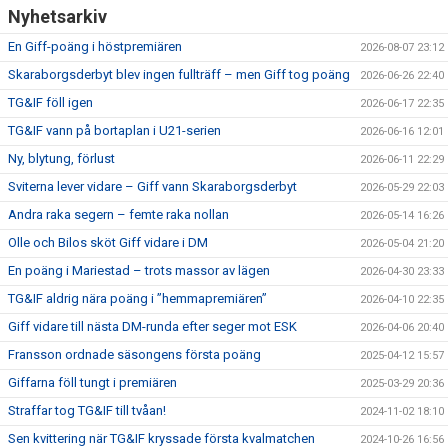
Nyhetsarkiv
En Giff-poäng i höstpremiären
2026-08-07 23:12
Skaraborgsderbyt blev ingen fullträff – men Giff tog poäng
2026-06-26 22:40
TG&IF föll igen
2026-06-17 22:35
TG&IF vann på bortaplan i U21-serien
2026-06-16 12:01
Ny, blytung, förlust
2026-06-11 22:29
Sviterna lever vidare – Giff vann Skaraborgsderbyt
2026-05-29 22:03
Andra raka segern – femte raka nollan
2026-05-14 16:26
Olle och Bilos sköt Giff vidare i DM
2026-05-04 21:20
En poäng i Mariestad – trots massor av lägen
2026-04-30 23:33
TG&IF aldrig nära poäng i ”hemmapremiären”
2026-04-10 22:35
Giff vidare till nästa DM-runda efter seger mot ESK
2026-04-06 20:40
Fransson ordnade säsongens första poäng
2025-04-12 15:57
Giffarna föll tungt i premiären
2025-03-29 20:36
Straffar tog TG&IF till tvåan!
2024-11-02 18:10
Sen kvittering när TG&IF kryssade första kvalmatchen
2024-10-26 16:56