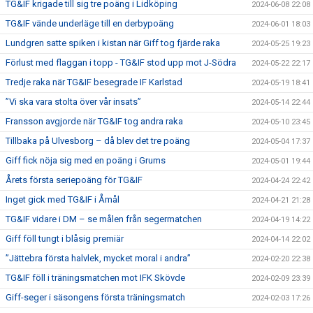
TG&IF krigade till sig tre poäng i Lidköping
2024-06-08 22:08
TG&IF vände underläge till en derbypoäng
2024-06-01 18:03
Lundgren satte spiken i kistan när Giff tog fjärde raka
2024-05-25 19:23
Förlust med flaggan i topp - TG&IF stod upp mot J-Södra
2024-05-22 22:17
Tredje raka när TG&IF besegrade IF Karlstad
2024-05-19 18:41
”Vi ska vara stolta över vår insats”
2024-05-14 22:44
Fransson avgjorde när TG&IF tog andra raka
2024-05-10 23:45
Tillbaka på Ulvesborg – då blev det tre poäng
2024-05-04 17:37
Giff fick nöja sig med en poäng i Grums
2024-05-01 19:44
Årets första seriepoäng för TG&IF
2024-04-24 22:42
Inget gick med TG&IF i Åmål
2024-04-21 21:28
TG&IF vidare i DM – se målen från segermatchen
2024-04-19 14:22
Giff föll tungt i blåsig premiär
2024-04-14 22:02
”Jättebra första halvlek, mycket moral i andra”
2024-02-20 22:38
TG&IF föll i träningsmatchen mot IFK Skövde
2024-02-09 23:39
Giff-seger i säsongens första träningsmatch
2024-02-03 17:26