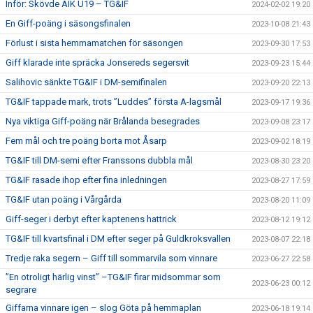
Inför: Skövde AIK U19 – TG&IF
2024-02-02 19:20
En Giff-poäng i säsongsfinalen
2023-10-08 21:43
Förlust i sista hemmamatchen för säsongen
2023-09-30 17:53
Giff klarade inte spräcka Jonsereds segersvit
2023-09-23 15:44
Salihovic sänkte TG&IF i DM-semifinalen
2023-09-20 22:13
TG&IF tappade mark, trots ”Luddes” första A-lagsmål
2023-09-17 19:36
Nya viktiga Giff-poäng när Brålanda besegrades
2023-09-08 23:17
Fem mål och tre poäng borta mot Åsarp
2023-09-02 18:19
TG&IF till DM-semi efter Franssons dubbla mål
2023-08-30 23:20
TG&IF rasade ihop efter fina inledningen
2023-08-27 17:59
TG&IF utan poäng i Vårgårda
2023-08-20 11:09
Giff-seger i derbyt efter kaptenens hattrick
2023-08-12 19:12
TG&IF till kvartsfinal i DM efter seger på Guldkroksvallen
2023-08-07 22:18
Tredje raka segern – Giff till sommarvila som vinnare
2023-06-27 22:58
”En otroligt härlig vinst” –TG&IF firar midsommar som
2023-06-23 00:12
segrare
Giffarna vinnare igen – slog Göta på hemmaplan
2023-06-18 19:14