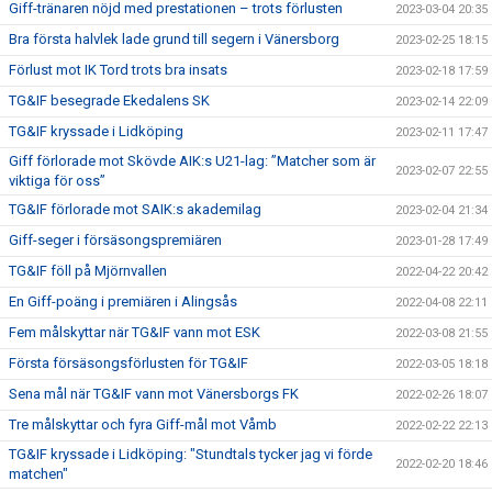
Giff-tränaren nöjd med prestationen – trots förlusten
2023-03-04 20:35
Bra första halvlek lade grund till segern i Vänersborg
2023-02-25 18:15
Förlust mot IK Tord trots bra insats
2023-02-18 17:59
TG&IF besegrade Ekedalens SK
2023-02-14 22:09
TG&IF kryssade i Lidköping
2023-02-11 17:47
Giff förlorade mot Skövde AIK:s U21-lag: ”Matcher som är
2023-02-07 22:55
viktiga för oss”
TG&IF förlorade mot SAIK:s akademilag
2023-02-04 21:34
Giff-seger i försäsongspremiären
2023-01-28 17:49
TG&IF föll på Mjörnvallen
2022-04-22 20:42
En Giff-poäng i premiären i Alingsås
2022-04-08 22:11
Fem målskyttar när TG&IF vann mot ESK
2022-03-08 21:55
Första försäsongsförlusten för TG&IF
2022-03-05 18:18
Sena mål när TG&IF vann mot Vänersborgs FK
2022-02-26 18:07
Tre målskyttar och fyra Giff-mål mot Våmb
2022-02-22 22:13
TG&IF kryssade i Lidköping: "Stundtals tycker jag vi förde
2022-02-20 18:46
matchen"