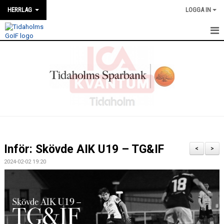
HERRLAG
LOGGA IN
HEM
KALENDER
NYHETER
TRUPPEN
KONTAKT
Inför: Skövde AIK U19 – TG&IF
<
>
MATCHER
2024-02-02 19:20