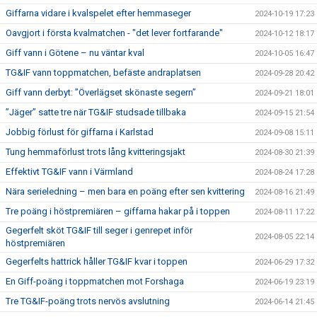
Giffarna vidare i kvalspelet efter hemmaseger
2024-10-19 17:23
Oavgjort i första kvalmatchen - "det lever fortfarande"
2024-10-12 18:17
Giff vann i Götene – nu väntar kval
2024-10-05 16:47
TG&IF vann toppmatchen, befäste andraplatsen
2024-09-28 20:42
Giff vann derbyt: ”Överlägset skönaste segern”
2024-09-21 18:01
”Jäger” satte tre när TG&IF studsade tillbaka
2024-09-15 21:54
Jobbig förlust för giffarna i Karlstad
2024-09-08 15:11
Tung hemmaförlust trots lång kvitteringsjakt
2024-08-30 21:39
Effektivt TG&IF vann i Värmland
2024-08-24 17:28
Nära serieledning – men bara en poäng efter sen kvittering
2024-08-16 21:49
Tre poäng i höstpremiären – giffarna hakar på i toppen
2024-08-11 17:22
Gegerfelt sköt TG&IF till seger i genrepet inför
2024-08-05 22:14
höstpremiären
Gegerfelts hattrick håller TG&IF kvar i toppen
2024-06-29 17:32
En Giff-poäng i toppmatchen mot Forshaga
2024-06-19 23:19
Tre TG&IF-poäng trots nervös avslutning
2024-06-14 21:45