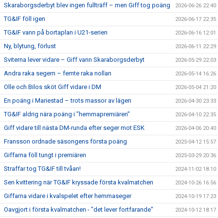
Skaraborgsderbyt blev ingen fullträff – men Giff tog poäng
2026-06-26 22:40
TG&IF föll igen
2026-06-17 22:35
TG&IF vann på bortaplan i U21-serien
2026-06-16 12:01
Ny, blytung, förlust
2026-06-11 22:29
Sviterna lever vidare – Giff vann Skaraborgsderbyt
2026-05-29 22:03
Andra raka segern – femte raka nollan
2026-05-14 16:26
Olle och Bilos sköt Giff vidare i DM
2026-05-04 21:20
En poäng i Mariestad – trots massor av lägen
2026-04-30 23:33
TG&IF aldrig nära poäng i ”hemmapremiären”
2026-04-10 22:35
Giff vidare till nästa DM-runda efter seger mot ESK
2026-04-06 20:40
Fransson ordnade säsongens första poäng
2025-04-12 15:57
Giffarna föll tungt i premiären
2025-03-29 20:36
Straffar tog TG&IF till tvåan!
2024-11-02 18:10
Sen kvittering när TG&IF kryssade första kvalmatchen
2024-10-26 16:56
Giffarna vidare i kvalspelet efter hemmaseger
2024-10-19 17:23
Oavgjort i första kvalmatchen - "det lever fortfarande"
2024-10-12 18:17