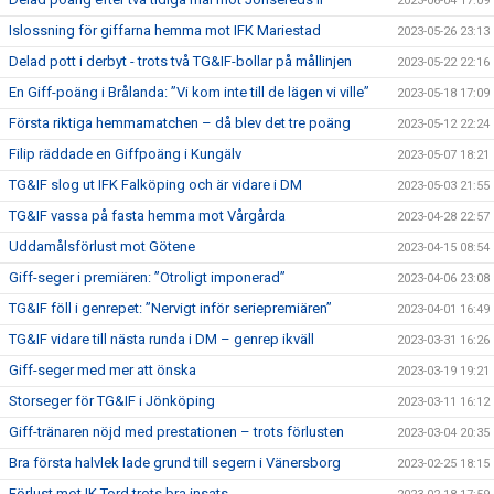
2023-06-04 17:09
Islossning för giffarna hemma mot IFK Mariestad
2023-05-26 23:13
Delad pott i derbyt - trots två TG&IF-bollar på mållinjen
2023-05-22 22:16
En Giff-poäng i Brålanda: ”Vi kom inte till de lägen vi ville”
2023-05-18 17:09
Första riktiga hemmamatchen – då blev det tre poäng
2023-05-12 22:24
Filip räddade en Giffpoäng i Kungälv
2023-05-07 18:21
TG&IF slog ut IFK Falköping och är vidare i DM
2023-05-03 21:55
TG&IF vassa på fasta hemma mot Vårgårda
2023-04-28 22:57
Uddamålsförlust mot Götene
2023-04-15 08:54
Giff-seger i premiären: ”Otroligt imponerad”
2023-04-06 23:08
TG&IF föll i genrepet: ”Nervigt inför seriepremiären”
2023-04-01 16:49
TG&IF vidare till nästa runda i DM – genrep ikväll
2023-03-31 16:26
Giff-seger med mer att önska
2023-03-19 19:21
Storseger för TG&IF i Jönköping
2023-03-11 16:12
Giff-tränaren nöjd med prestationen – trots förlusten
2023-03-04 20:35
Bra första halvlek lade grund till segern i Vänersborg
2023-02-25 18:15
Förlust mot IK Tord trots bra insats