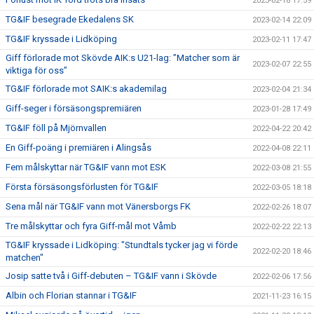
2023-02-18 17:59
TG&IF besegrade Ekedalens SK
2023-02-14 22:09
TG&IF kryssade i Lidköping
2023-02-11 17:47
Giff förlorade mot Skövde AIK:s U21-lag: ”Matcher som är
2023-02-07 22:55
viktiga för oss”
TG&IF förlorade mot SAIK:s akademilag
2023-02-04 21:34
Giff-seger i försäsongspremiären
2023-01-28 17:49
TG&IF föll på Mjörnvallen
2022-04-22 20:42
En Giff-poäng i premiären i Alingsås
2022-04-08 22:11
Fem målskyttar när TG&IF vann mot ESK
2022-03-08 21:55
Första försäsongsförlusten för TG&IF
2022-03-05 18:18
Sena mål när TG&IF vann mot Vänersborgs FK
2022-02-26 18:07
Tre målskyttar och fyra Giff-mål mot Våmb
2022-02-22 22:13
TG&IF kryssade i Lidköping: "Stundtals tycker jag vi förde
2022-02-20 18:46
matchen"
Josip satte två i Giff-debuten – TG&IF vann i Skövde
2022-02-06 17:56
Albin och Florian stannar i TG&IF
2021-11-23 16:15