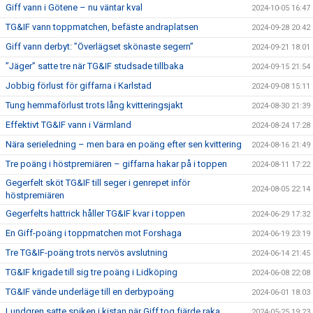
Giff vann i Götene – nu väntar kval
2024-10-05 16:47
TG&IF vann toppmatchen, befäste andraplatsen
2024-09-28 20:42
Giff vann derbyt: ”Överlägset skönaste segern”
2024-09-21 18:01
”Jäger” satte tre när TG&IF studsade tillbaka
2024-09-15 21:54
Jobbig förlust för giffarna i Karlstad
2024-09-08 15:11
Tung hemmaförlust trots lång kvitteringsjakt
2024-08-30 21:39
Effektivt TG&IF vann i Värmland
2024-08-24 17:28
Nära serieledning – men bara en poäng efter sen kvittering
2024-08-16 21:49
Tre poäng i höstpremiären – giffarna hakar på i toppen
2024-08-11 17:22
Gegerfelt sköt TG&IF till seger i genrepet inför
2024-08-05 22:14
höstpremiären
Gegerfelts hattrick håller TG&IF kvar i toppen
2024-06-29 17:32
En Giff-poäng i toppmatchen mot Forshaga
2024-06-19 23:19
Tre TG&IF-poäng trots nervös avslutning
2024-06-14 21:45
TG&IF krigade till sig tre poäng i Lidköping
2024-06-08 22:08
TG&IF vände underläge till en derbypoäng
2024-06-01 18:03
Lundgren satte spiken i kistan när Giff tog fjärde raka
2024-05-25 19:23