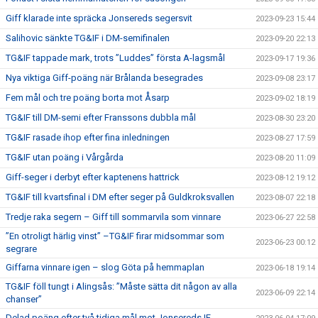
Giff klarade inte spräcka Jonsereds segersvit
2023-09-23 15:44
Salihovic sänkte TG&IF i DM-semifinalen
2023-09-20 22:13
TG&IF tappade mark, trots ”Luddes” första A-lagsmål
2023-09-17 19:36
Nya viktiga Giff-poäng när Brålanda besegrades
2023-09-08 23:17
Fem mål och tre poäng borta mot Åsarp
2023-09-02 18:19
TG&IF till DM-semi efter Franssons dubbla mål
2023-08-30 23:20
TG&IF rasade ihop efter fina inledningen
2023-08-27 17:59
TG&IF utan poäng i Vårgårda
2023-08-20 11:09
Giff-seger i derbyt efter kaptenens hattrick
2023-08-12 19:12
TG&IF till kvartsfinal i DM efter seger på Guldkroksvallen
2023-08-07 22:18
Tredje raka segern – Giff till sommarvila som vinnare
2023-06-27 22:58
”En otroligt härlig vinst” –TG&IF firar midsommar som
2023-06-23 00:12
segrare
Giffarna vinnare igen – slog Göta på hemmaplan
2023-06-18 19:14
TG&IF föll tungt i Alingsås: ”Måste sätta dit någon av alla
2023-06-09 22:14
chanser”
Delad poäng efter två tidiga mål mot Jonsereds IF