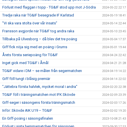
Förlust med flaggan i topp - TG&IF stod upp mot J-Södra
2024-05-22 22:17
Tredje raka när TG&IF besegrade IF Karlstad
2024-05-19 18:41
”Vi ska vara stolta över vår insats”
2024-05-14 22:44
Fransson avgjorde när TG&IF tog andra raka
2024-05-10 23:45
Tillbaka på Ulvesborg – då blev det tre poäng
2024-05-04 17:37
Giff fick nöja sig med en poäng i Grums
2024-05-01 19:44
Årets första seriepoäng för TG&IF
2024-04-24 22:42
Inget gick med TG&IF i Åmål
2024-04-21 21:28
TG&IF vidare i DM – se målen från segermatchen
2024-04-19 14:22
Giff föll tungt i blåsig premiär
2024-04-14 22:02
”Jättebra första halvlek, mycket moral i andra”
2024-02-20 22:38
TG&IF föll i träningsmatchen mot IFK Skövde
2024-02-09 23:39
Giff-seger i säsongens första träningsmatch
2024-02-03 17:26
Inför: Skövde AIK U19 – TG&IF
2024-02-02 19:20
En Giff-poäng i säsongsfinalen
2023-10-08 21:43
Förlust i sista hemmamatchen för säsongen
2023-09-30 17:53