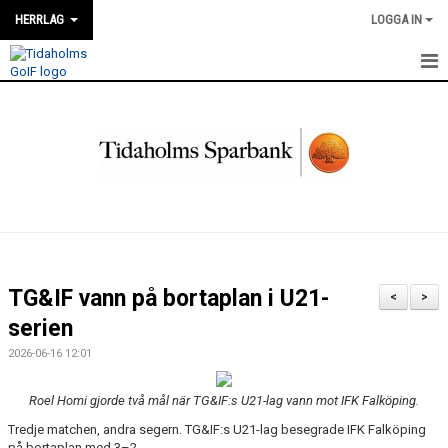
HERRLAG
LOGGA IN
HEM
KALENDER
NYHETER
TRUPPEN
KONTAKT
TG&IF vann på bortaplan i U21-
<
>
MATCHER
serien
2026-06-16 12:01
Roel Homi gjorde två mål när TG&IF:s U21-lag vann mot IFK Falköping.
Tredje matchen, andra segern. TG&IF:s U21-lag besegrade IFK Falköping
på bortaplan med 3–2.