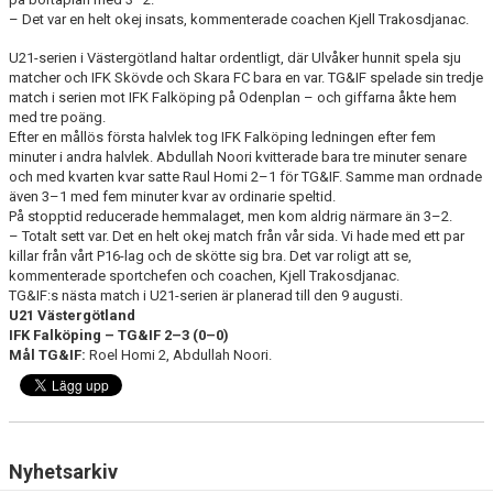
– Det var en helt okej insats, kommenterade coachen Kjell Trakosdjanac.
U21-serien i Västergötland haltar ordentligt, där Ulvåker hunnit spela sju
matcher och IFK Skövde och Skara FC bara en var. TG&IF spelade sin tredje
match i serien mot IFK Falköping på Odenplan – och giffarna åkte hem
med tre poäng.
Efter en mållös första halvlek tog IFK Falköping ledningen efter fem
minuter i andra halvlek. Abdullah Noori kvitterade bara tre minuter senare
och med kvarten kvar satte Raul Homi 2–1 för TG&IF. Samme man ordnade
även 3–1 med fem minuter kvar av ordinarie speltid.
På stopptid reducerade hemmalaget, men kom aldrig närmare än 3–2.
– Totalt sett var. Det en helt okej match från vår sida. Vi hade med ett par
killar från vårt P16-lag och de skötte sig bra. Det var roligt att se,
kommenterade sportchefen och coachen, Kjell Trakosdjanac.
TG&IF:s nästa match i U21-serien är planerad till den 9 augusti.
U21 Västergötland
IFK Falköping – TG&IF 2–3 (0–0)
Mål TG&IF:
Roel Homi 2, Abdullah Noori.
Nyhetsarkiv