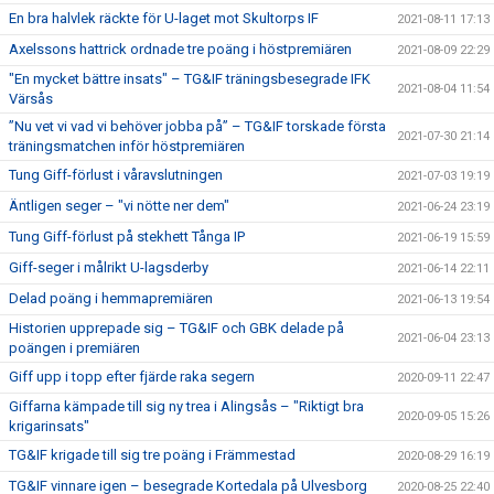
En bra halvlek räckte för U-laget mot Skultorps IF
2021-08-11 17:13
Axelssons hattrick ordnade tre poäng i höstpremiären
2021-08-09 22:29
"En mycket bättre insats" – TG&IF träningsbesegrade IFK
2021-08-04 11:54
Värsås
”Nu vet vi vad vi behöver jobba på” – TG&IF torskade första
2021-07-30 21:14
träningsmatchen inför höstpremiären
Tung Giff-förlust i våravslutningen
2021-07-03 19:19
Äntligen seger – "vi nötte ner dem"
2021-06-24 23:19
Tung Giff-förlust på stekhett Tånga IP
2021-06-19 15:59
Giff-seger i målrikt U-lagsderby
2021-06-14 22:11
Delad poäng i hemmapremiären
2021-06-13 19:54
Historien upprepade sig – TG&IF och GBK delade på
2021-06-04 23:13
poängen i premiären
Giff upp i topp efter fjärde raka segern
2020-09-11 22:47
Giffarna kämpade till sig ny trea i Alingsås – "Riktigt bra
2020-09-05 15:26
krigarinsats"
TG&IF krigade till sig tre poäng i Främmestad
2020-08-29 16:19
TG&IF vinnare igen – besegrade Kortedala på Ulvesborg
2020-08-25 22:40