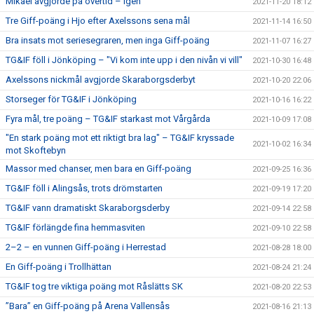
Mikael avgjorde på övertid – igen
2021-11-20 18:12
Tre Giff-poäng i Hjo efter Axelssons sena mål
2021-11-14 16:50
Bra insats mot seriesegraren, men inga Giff-poäng
2021-11-07 16:27
TG&IF föll i Jönköping – "Vi kom inte upp i den nivån vi vill"
2021-10-30 16:48
Axelssons nickmål avgjorde Skaraborgsderbyt
2021-10-20 22:06
Storseger för TG&IF i Jönköping
2021-10-16 16:22
Fyra mål, tre poäng – TG&IF starkast mot Vårgårda
2021-10-09 17:08
"En stark poäng mot ett riktigt bra lag" – TG&IF kryssade
2021-10-02 16:34
mot Skoftebyn
Massor med chanser, men bara en Giff-poäng
2021-09-25 16:36
TG&IF föll i Alingsås, trots drömstarten
2021-09-19 17:20
TG&IF vann dramatiskt Skaraborgsderby
2021-09-14 22:58
TG&IF förlängde fina hemmasviten
2021-09-10 22:58
2–2 – en vunnen Giff-poäng i Herrestad
2021-08-28 18:00
En Giff-poäng i Trollhättan
2021-08-24 21:24
TG&IF tog tre viktiga poäng mot Råslätts SK
2021-08-20 22:53
”Bara” en Giff-poäng på Arena Vallensås
2021-08-16 21:13