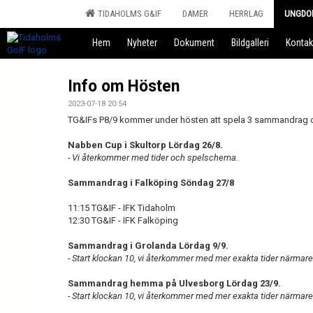
TIDAHOLMS G&IF
DAMER
HERRLAG
UNGDO
Hem
Nyheter
Dokument
Bildgalleri
Kontak
Info om Hösten
2023-07-18 20:54
TG&IFs P8/9 kommer under hösten att spela 3 sammandrag
Nabben Cup i Skultorp Lördag 26/8.
- Vi återkommer med tider och spelschema.
Sammandrag i Falköping Söndag 27/8
11:15 TG&IF - IFK Tidaholm
12:30 TG&IF - IFK Falköping
Sammandrag i Grolanda Lördag 9/9.
- Start klockan 10, vi återkommer med mer exakta tider närmare
Sammandrag hemma på Ulvesborg Lördag 23/9.
- Start klockan 10, vi återkommer med mer exakta tider närmare