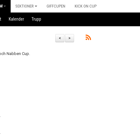
M
SEKTIONER
GIFFCUPEN
KICK ON CUP
t
Kalender
Trupp
<
>
 och Nabben Cup.
.
.