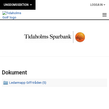
UNGDOMSSEKTION
LOGGA IN
HEM
NYHETER
KALENDER
KIOSK INFORMATION
MEDLEMMAR
Dokument
BILDGALLERI
Ledarmapp Giff-tråden (5)
DOKUMENT
KONTAKT