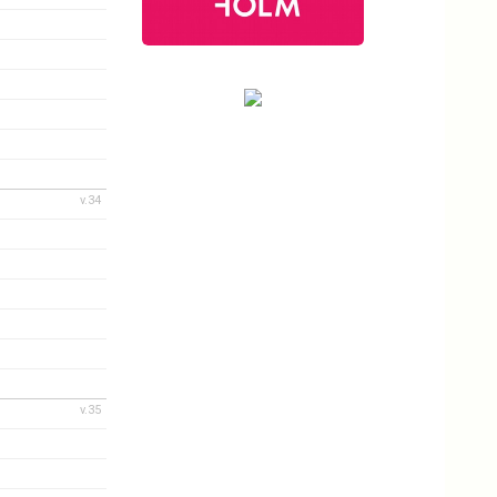
v.34
v.35