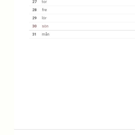
27
tor
28
fre
29
lör
30
sön
31
mån