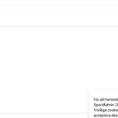
För att hemsid
SportAdmin. De
frivilliga cooki
acceptera des