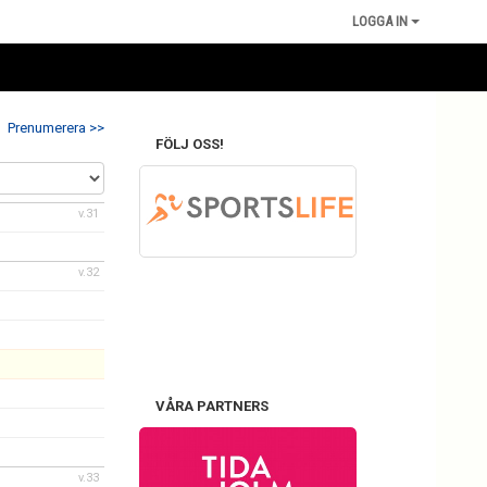
LOGGA IN
Prenumerera >>
FÖLJ OSS!
v.31
v.32
VÅRA PARTNERS
v.33