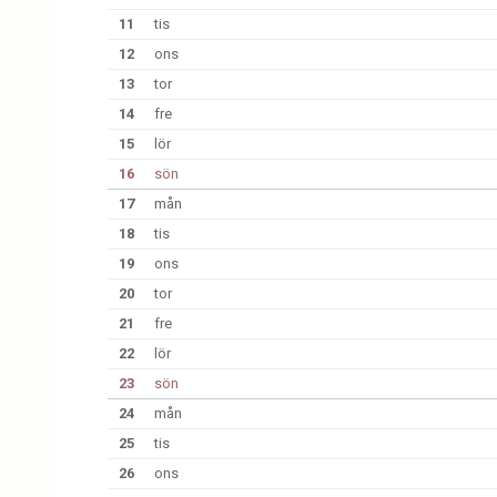
11
tis
12
ons
13
tor
14
fre
15
lör
16
sön
17
mån
18
tis
19
ons
20
tor
21
fre
22
lör
23
sön
24
mån
25
tis
26
ons