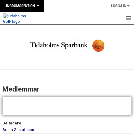
UNGDOMSSEKTION
LOGGA IN
HEM
NYHETER
KALENDER
KIOSK INFORMATION
MEDLEMMAR
Medlemmar
BILDGALLERI
DOKUMENT
KONTAKT
Deltagare
Adam Gustafsson