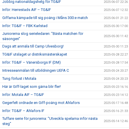
Jobbig nationaldagshelg för TG&IF
2025-06-07 22:26
Inför: Herrestads AIF – TG&IF
2025-06-07 12:32
Giffarna kämpade till sig poäng i Måns 300:e match
2025-06-01 21:22
Inför: TG&IF – FBK Karlstad
2025-05-30 17:00
Juniorerna slog serieledaren: ”Bästa matchen för
2025-05-30 11:42
säsongen”
Dags att anmäla till Camp Ulvesborg!
2025-05-30 11:23
TG&IF utslaget ur distriksmästerskapet
2025-05-28 22:27
Inför: TG&IF – Vänersborgs IF (DM)
2025-05-28 17:54
Intresseanmälan till utbildningen UEFA C
2025-05-24 20:27
Tung förlust i Motala
2025-05-24 20:23
Här är Giff-laget som gärna blir fler!
2025-05-23 16:16
Inför: Motala AIF – TG&IF
2025-05-23 14:12
Gegerfelt ordnade en Giff-poäng mot Ahlafors
2025-05-17 16:48
Inför: TG&IF – Ahlafors IF
2025-05-16 21:33
Tuffare serie för juniorerna: ”Utveckla spelarna inför nästa
2025-05-14 12:46
steg”