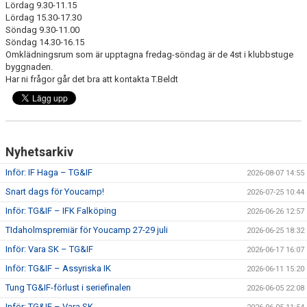
Lördag 9.30-11.15
Lördag 15.30-17.30
CUPER ARBETSBESKRIVNING
Söndag 9.30-11.00
Söndag 14.30-16.15
Omklädningsrum som är upptagna fredag-söndag är de 4st i klubbstuge
PLANSCHEMA
byggnaden.
Har ni frågor går det bra att kontakta T.Beldt
Nyhetsarkiv
Inför: IF Haga – TG&IF
2026-08-07 14:55
Snart dags för Youcamp!
2026-07-25 10:44
Inför: TG&IF – IFK Falköping
2026-06-26 12:57
TIdaholmspremiär för Youcamp 27-29 juli
2026-06-25 18:32
Inför: Vara SK – TG&IF
2026-06-17 16:07
Inför: TG&IF – Assyriska IK
2026-06-11 15:20
Tung TG&IF-förlust i seriefinalen
2026-06-05 22:08
Inför: TG&IF – Vara SK