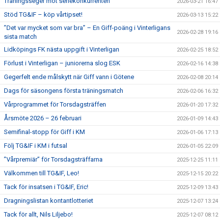
Träningsseger mot seriekonkurrenten
2026-03-21 16:47
Stöd TG&IF – köp vårtipset!
2026-03-13 15:22
”Det var mycket som var bra” – En Giff-poäng i Vinterligans
2026-02-28 19:16
sista match
Lidköpings FK nästa uppgift i Vinterligan
2026-02-25 18:52
Förlust i Vinterligan – juniorerna slog ESK
2026-02-16 14:38
Gegerfelt ende målskytt när Giff vann i Götene
2026-02-08 20:14
Dags för säsongens första träningsmatch
2026-02-06 16:32
Vårprogrammet för Torsdagsträffen
2026-01-20 17:32
Årsmöte 2026 – 26 februari
2026-01-09 14:43
Semifinal-stopp för Giff i KM
2026-01-06 17:13
Följ TG&IF i KM i futsal
2026-01-05 22:09
”Vårpremiär” för Torsdagsträffarna
2025-12-25 11:11
Välkommen till TG&IF, Leo!
2025-12-15 20:22
Tack för insatsen i TG&IF, Eric!
2025-12-09 13:43
Dragningslistan kontantlotteriet
2025-12-07 13:24
Tack för allt, Nils Liljebo!
2025-12-07 08:12