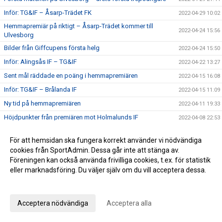
Inför: TG&IF – Åsarp-Trädet FK
2022-04-29 10:02
Hemmapremiär på riktigt – Åsarp-Trädet kommer till
2022-04-24 15:56
Ulvesborg
Bilder från Giffcupens första helg
2022-04-24 15:50
Inför: Alingsås IF – TG&IF
2022-04-22 13:27
Sent mål räddade en poäng i hemmapremiären
2022-04-15 16:08
Inför: TG&IF – Brålanda IF
2022-04-15 11:09
Ny tid på hemmapremiären
2022-04-11 19:33
Höjdpunkter från premiären mot Holmalunds IF
2022-04-08 22:53
Inför: Holmalunds IF – TG&IF
2022-04-08 13:44
För att hemsidan ska fungera korrekt använder vi nödvändiga
TG&IF flyttar fram första Giffcupen-helgen
2022-04-04 20:34
cookies från SportAdmin. Dessa går inte att stänga av.
Än finns chans att köpa Vårtips
Föreningen kan också använda frivilliga cookies, t.ex. för statistik
2022-04-04 19:08
eller marknadsföring. Du väljer själv om du vill acceptera dessa.
Välkommen till vår nya hemsida
2022-04-04 10:15
Anpassa dina val
Inför: TG&IF – Götene IF (träningsmatch)
2022-04-01 17:10
Bra årspremiär av juniorlaget mot Folkabo
2022-03-24 16:48
Acceptera nödvändiga
Acceptera alla
INFO Nya huvudentrèn
2022-03-24 12:27