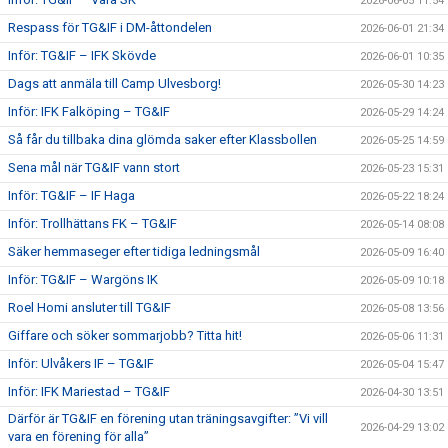
2026-06-05 11:54
Respass för TG&IF i DM-åttondelen
2026-06-01 21:34
Inför: TG&IF – IFK Skövde
2026-06-01 10:35
Dags att anmäla till Camp Ulvesborg!
2026-05-30 14:23
Inför: IFK Falköping – TG&IF
2026-05-29 14:24
Så får du tillbaka dina glömda saker efter Klassbollen
2026-05-25 14:59
Sena mål när TG&IF vann stort
2026-05-23 15:31
Inför: TG&IF – IF Haga
2026-05-22 18:24
Inför: Trollhättans FK – TG&IF
2026-05-14 08:08
Säker hemmaseger efter tidiga ledningsmål
2026-05-09 16:40
Inför: TG&IF – Wargöns IK
2026-05-09 10:18
Roel Homi ansluter till TG&IF
2026-05-08 13:56
Giffare och söker sommarjobb? Titta hit!
2026-05-06 11:31
Inför: Ulvåkers IF – TG&IF
2026-05-04 15:47
Inför: IFK Mariestad – TG&IF
2026-04-30 13:51
Därför är TG&IF en förening utan träningsavgifter: ”Vi vill
2026-04-29 13:02
vara en förening för alla”