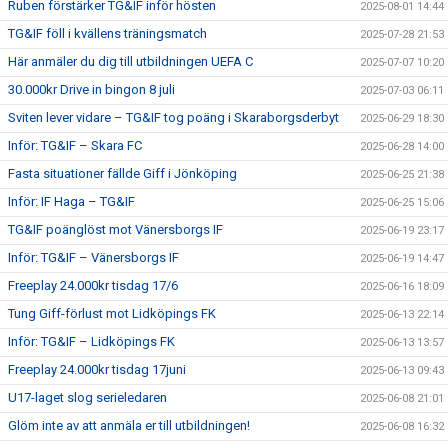
Ruben förstärker TG&IF inför hösten
2025-08-01 14:44
TG&IF föll i kvällens träningsmatch
2025-07-28 21:53
Här anmäler du dig till utbildningen UEFA C
2025-07-07 10:20
30.000kr Drive in bingon 8 juli
2025-07-03 06:11
Sviten lever vidare – TG&IF tog poäng i Skaraborgsderbyt
2025-06-29 18:30
Inför: TG&IF – Skara FC
2025-06-28 14:00
Fasta situationer fällde Giff i Jönköping
2025-06-25 21:38
Inför: IF Haga – TG&IF
2025-06-25 15:06
TG&IF poänglöst mot Vänersborgs IF
2025-06-19 23:17
Inför: TG&IF – Vänersborgs IF
2025-06-19 14:47
Freeplay 24.000kr tisdag 17/6
2025-06-16 18:09
Tung Giff-förlust mot Lidköpings FK
2025-06-13 22:14
Inför: TG&IF – Lidköpings FK
2025-06-13 13:57
Freeplay 24.000kr tisdag 17juni
2025-06-13 09:43
U17-laget slog serieledaren
2025-06-08 21:01
Glöm inte av att anmäla er till utbildningen!
2025-06-08 16:32