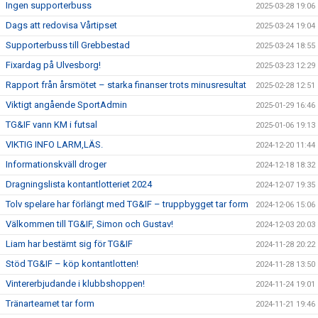
Ingen supporterbuss
2025-03-28 19:06
Dags att redovisa Vårtipset
2025-03-24 19:04
Supporterbuss till Grebbestad
2025-03-24 18:55
Fixardag på Ulvesborg!
2025-03-23 12:29
Rapport från årsmötet – starka finanser trots minusresultat
2025-02-28 12:51
Viktigt angående SportAdmin
2025-01-29 16:46
TG&IF vann KM i futsal
2025-01-06 19:13
VIKTIG INFO LARM,LÄS.
2024-12-20 11:44
Informationskväll droger
2024-12-18 18:32
Dragningslista kontantlotteriet 2024
2024-12-07 19:35
Tolv spelare har förlängt med TG&IF – truppbygget tar form
2024-12-06 15:06
Välkommen till TG&IF, Simon och Gustav!
2024-12-03 20:03
Liam har bestämt sig för TG&IF
2024-11-28 20:22
Stöd TG&IF – köp kontantlotten!
2024-11-28 13:50
Vintererbjudande i klubbshoppen!
2024-11-24 19:01
Tränarteamet tar form
2024-11-21 19:46