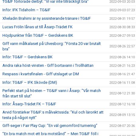
TG&IF förlorade derbyt: ”Vi var inte tillräckligt bra”
2022-09-03 20:03
Inför: IFK Tidaholm – TG&IF
2022-09-03 07:23
Xheladin Brahimi är ny assisterande tränare i TG&IF
2022-08-31 19:57
Lucas Frölin lånas ut till Åsarp-Trädet FK
2022-08-30 08:33
Höjdpunkter från TG&IF – Gerdskens BK
2022-08-27 09:53
Giff vann målkalaset på Ulvesborg: ”Första 20 var brutalt
2022-08-26 22:57
bra”
Inför: TG&IF – Gerdskens BK
2022-08-26 14:10
Andra raka höst-vinsten - Giff bortavann i Trollhättan
2022-08-21 16:23
Respass i kvartsfinalen - Giff utslaget ur DM
2022-08-16 21:47
Inför: TG&IF – IFK Skövde (DM)
2022-08-16 11:08
Perfekt start på hösten – TG&IF vann i Åsarp: ”Vår match
2022-08-12 21:30
från start till slut”
Inför: Åsarp-Trädet FK – TG&IF
2022-08-12 16:18
Arvid förstärker TG&IF:s målvaktssida: ”Kul och lärorikt att
2022-08-09 13:15
testa på något nytt”
Giff-seger i Fair Play Cup: ”En väl genomförd turnering”
2022-08-07 20:36
”En bra match mot ett bra motstånd” – Men TG&IF föll i