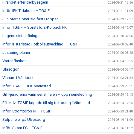
Firandet efter derbysegern
2024-09-21 18:56
Inför: IFK Tidaholm – TG&IF
2024-09-21 11:09
Juniorerna biter sig fast i toppen
2024-09-19 17:17
Inför: TG&IF – Sörstafors-Kolbäck FK
2024-09-14 12:07
Lagens sista träningar
2024-09-10 07:56
Inför: IF Karlstad Fotbollsutveckling – TG&IF
2024-09-08 09:48
Justering planer
2024-09-06 08:28
Vattenflaskor
2024-09-04 10:55
Glasögon
2024-09-04 08:17
Vinnare i Vårtipset
2024-09-03 21:34
Inför: TG&IF – IFK Mariestad
2024-08-29 20:51
Giff-juniorerna vann seriefinalen – upp i serieledning
2024-08-29 19:13
Effektivt TG&IF krigade till sig tre poäng i Värmland
2024-08-24 17:25
Inför: Strömtorps IK – TG&IF
2024-08-23 21:48
Solpaneler på Ulvesborg
2024-08-19 11:09
Inför: Skara FC – TG&IF
2024-08-16 11:52