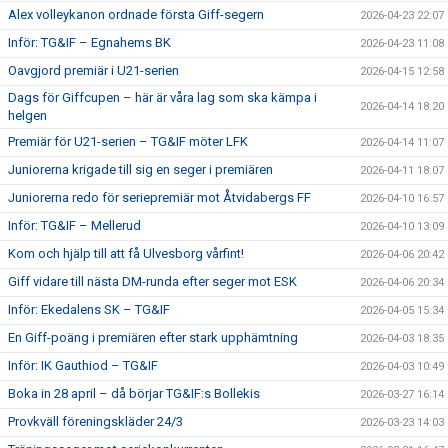
Alex volleykanon ordnade första Giff-segern
2026-04-23 22:07
Inför: TG&IF – Egnahems BK
2026-04-23 11:08
Oavgjord premiär i U21-serien
2026-04-15 12:58
Dags för Giffcupen – här är våra lag som ska kämpa i
2026-04-14 18:20
helgen
Premiär för U21-serien – TG&IF möter LFK
2026-04-14 11:07
Juniorerna krigade till sig en seger i premiären
2026-04-11 18:07
Juniorerna redo för seriepremiär mot Åtvidabergs FF
2026-04-10 16:57
Inför: TG&IF – Mellerud
2026-04-10 13:09
Kom och hjälp till att få Ulvesborg vårfint!
2026-04-06 20:42
Giff vidare till nästa DM-runda efter seger mot ESK
2026-04-06 20:34
Inför: Ekedalens SK – TG&IF
2026-04-05 15:34
En Giff-poäng i premiären efter stark upphämtning
2026-04-03 18:35
Inför: IK Gauthiod – TG&IF
2026-04-03 10:49
Boka in 28 april – då börjar TG&IF:s Bollekis
2026-03-27 16:14
Provkväll föreningskläder 24/3
2026-03-23 14:03