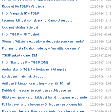
Ribba ut för TG&IF i Vårgårda
2022-05-26 15:34
Inför: Vårgårda IK – TG&IF
2022-05-26 10:16
I sommar blir det comeback för Camp Ulvesborg
2022-05-23 16:14
Uddamålsförlust i derbyt
2022-05-21 21:34
Inför: TG&IF – IFK Tidaholm
2022-05-21 07:03
Sörman: ”Att vinna ett derby är det bästa som kan hända”
2022-05-20 17:28
Florians första Tidaholmsderby – ”en kittlande känsla”
2022-05-19 20:35
TG&IF enkelt vidare i DM
2022-05-17 22:04
Inför: Skultorps IF – TG&IF (DM)
2022-05-17 10:35
Andra raka för TG&IF – bortavann i Allingsås
2022-05-14 17:50
Lördagens match skjuts upp!
2022-05-06 14:42
Äntligen Bilbingon drar igång – premiär 10 maj!
2022-05-06 13:02
Dubbla Giff-segrar i inledningen av U-lagsserien
2022-05-04 16:34
Glädje och jubel - stort bildspel från Giffcupens avgörande
2022-05-01 21:34
Full fart även andra helgen av Giffcupen - se bilderna här!
2022-04-30 15:23
Första matchen på Ulvesborg – årets första trepoängare
2022-04-29 21:44