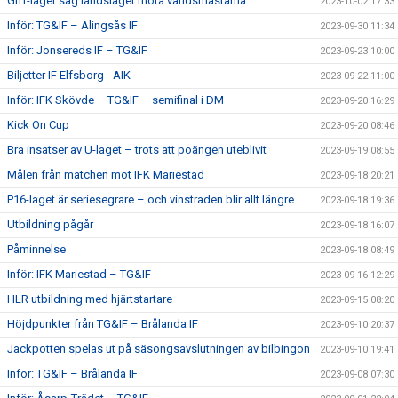
Giff-laget såg landslaget möta världsmästarna
2023-10-02 17:33
Inför: TG&IF – Alingsås IF
2023-09-30 11:34
Inför: Jonsereds IF – TG&IF
2023-09-23 10:00
Biljetter IF Elfsborg - AIK
2023-09-22 11:00
Inför: IFK Skövde – TG&IF – semifinal i DM
2023-09-20 16:29
Kick On Cup
2023-09-20 08:46
Bra insatser av U-laget – trots att poängen uteblivit
2023-09-19 08:55
Målen från matchen mot IFK Mariestad
2023-09-18 20:21
P16-laget är seriesegrare – och vinstraden blir allt längre
2023-09-18 19:36
Utbildning pågår
2023-09-18 16:07
Påminnelse
2023-09-18 08:49
Inför: IFK Mariestad – TG&IF
2023-09-16 12:29
HLR utbildning med hjärtstartare
2023-09-15 08:20
Höjdpunkter från TG&IF – Brålanda IF
2023-09-10 20:37
Jackpotten spelas ut på säsongsavslutningen av bilbingon
2023-09-10 19:41
Inför: TG&IF – Brålanda IF
2023-09-08 07:30