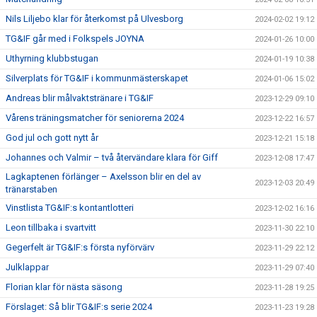
Nils Liljebo klar för återkomst på Ulvesborg
2024-02-02 19:12
TG&IF går med i Folkspels JOYNA
2024-01-26 10:00
Uthyrning klubbstugan
2024-01-19 10:38
Silverplats för TG&IF i kommunmästerskapet
2024-01-06 15:02
Andreas blir målvaktstränare i TG&IF
2023-12-29 09:10
Vårens träningsmatcher för seniorerna 2024
2023-12-22 16:57
God jul och gott nytt år
2023-12-21 15:18
Johannes och Valmir – två återvändare klara för Giff
2023-12-08 17:47
Lagkaptenen förlänger – Axelsson blir en del av
2023-12-03 20:49
tränarstaben
Vinstlista TG&IF:s kontantlotteri
2023-12-02 16:16
Leon tillbaka i svartvitt
2023-11-30 22:10
Gegerfelt är TG&IF:s första nyförvärv
2023-11-29 22:12
Julklappar
2023-11-29 07:40
Florian klar för nästa säsong
2023-11-28 19:25
Förslaget: Så blir TG&IF:s serie 2024
2023-11-23 19:28