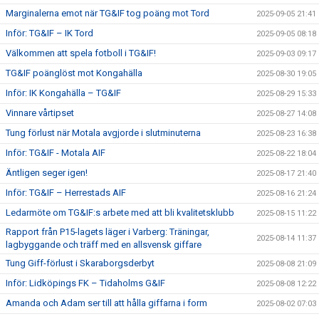
Marginalerna emot när TG&IF tog poäng mot Tord
2025-09-05 21:41
Inför: TG&IF – IK Tord
2025-09-05 08:18
Välkommen att spela fotboll i TG&IF!
2025-09-03 09:17
TG&IF poänglöst mot Kongahälla
2025-08-30 19:05
Inför: IK Kongahälla – TG&IF
2025-08-29 15:33
Vinnare vårtipset
2025-08-27 14:08
Tung förlust när Motala avgjorde i slutminuterna
2025-08-23 16:38
Inför: TG&IF - Motala AIF
2025-08-22 18:04
Äntligen seger igen!
2025-08-17 21:40
Inför: TG&IF – Herrestads AIF
2025-08-16 21:24
Ledarmöte om TG&IF:s arbete med att bli kvalitetsklubb
2025-08-15 11:22
Rapport från P15-lagets läger i Varberg: Träningar,
2025-08-14 11:37
lagbyggande och träff med en allsvensk giffare
Tung Giff-förlust i Skaraborgsderbyt
2025-08-08 21:09
Inför: Lidköpings FK – Tidaholms G&IF
2025-08-08 12:22
Amanda och Adam ser till att hålla giffarna i form
2025-08-02 07:03