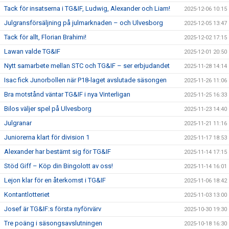
Tack för insatserna i TG&IF, Ludwig, Alexander och Liam!
2025-12-06 10:15
Julgransförsäljning på julmarknaden – och Ulvesborg
2025-12-05 13:47
Tack för allt, Florian Brahimi!
2025-12-02 17:15
Lawan valde TG&IF
2025-12-01 20:50
Nytt samarbete mellan STC och TG&IF – ser erbjudandet
2025-11-28 14:14
Isac fick Junorbollen när P18-laget avslutade säsongen
2025-11-26 11:06
Bra motstånd väntar TG&IF i nya Vinterligan
2025-11-25 16:33
Bilos väljer spel på Ulvesborg
2025-11-23 14:40
Julgranar
2025-11-21 11:16
Juniorerna klart för division 1
2025-11-17 18:53
Alexander har bestämt sig för TG&IF
2025-11-14 17:15
Stöd Giff – Köp din Bingolott av oss!
2025-11-14 16:01
Lejon klar för en återkomst i TG&IF
2025-11-06 18:42
Kontantlotteriet
2025-11-03 13:00
Josef är TG&IF:s första nyförvärv
2025-10-30 19:30
Tre poäng i säsongsavslutningen
2025-10-18 16:30