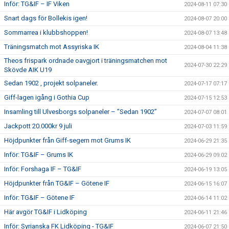
Inför: TG&IF – IF Viken
2024-08-11 07:30
Snart dags för Bollekis igen!
2024-08-07 20:00
Sommarrea i klubbshoppen!
2024-08-07 13:48
Träningsmatch mot Assyriska IK
2024-08-04 11:38
Theos frispark ordnade oavgjort i träningsmatchen mot
2024-07-30 22:29
Skövde AIK U19
Sedan 1902 , projekt solpaneler.
2024-07-17 07:17
Giff-lagen igång i Gothia Cup
2024-07-15 12:53
Insamling till Ulvesborgs solpaneler – ”Sedan 1902”
2024-07-07 08:01
Jackpott 20.000kr 9 juli
2024-07-03 11:59
Höjdpunkter från Giff-segern mot Grums IK
2024-06-29 21:35
Inför: TG&IF – Grums IK
2024-06-29 09:02
Inför: Forshaga IF – TG&IF
2024-06-19 13:05
Höjdpunkter från TG&IF – Götene IF
2024-06-15 16:07
Inför: TG&IF – Götene IF
2024-06-14 11:02
Här avgör TG&IF i Lidköping
2024-06-11 21:46
Inför: Syrianska FK Lidköping - TG&IF
2024-06-07 21:50