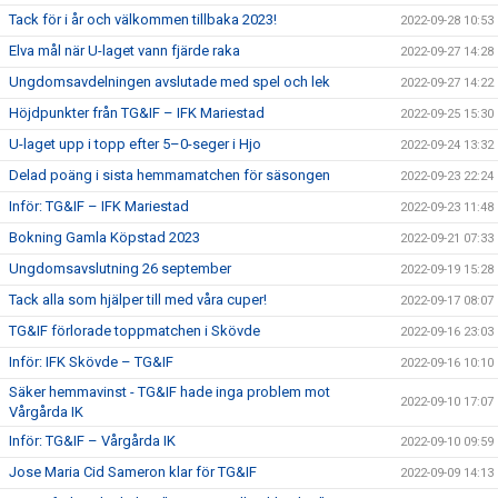
Tack för i år och välkommen tillbaka 2023!
2022-09-28 10:53
Elva mål när U-laget vann fjärde raka
2022-09-27 14:28
Ungdomsavdelningen avslutade med spel och lek
2022-09-27 14:22
Höjdpunkter från TG&IF – IFK Mariestad
2022-09-25 15:30
U-laget upp i topp efter 5–0-seger i Hjo
2022-09-24 13:32
Delad poäng i sista hemmamatchen för säsongen
2022-09-23 22:24
Inför: TG&IF – IFK Mariestad
2022-09-23 11:48
Bokning Gamla Köpstad 2023
2022-09-21 07:33
Ungdomsavslutning 26 september
2022-09-19 15:28
Tack alla som hjälper till med våra cuper!
2022-09-17 08:07
TG&IF förlorade toppmatchen i Skövde
2022-09-16 23:03
Inför: IFK Skövde – TG&IF
2022-09-16 10:10
Säker hemmavinst - TG&IF hade inga problem mot
2022-09-10 17:07
Vårgårda IK
Inför: TG&IF – Vårgårda IK
2022-09-10 09:59
Jose Maria Cid Sameron klar för TG&IF
2022-09-09 14:13