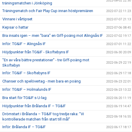
2022-08-02 22:30
träningsmatchen i Jönköping
Träningsmatch och Fair Play Cup innan höstpremiären
2022-07-22 11:23
Vinnare i vårtipset
2022-07-07 21:13
Kepsar o hattar
2022-07-06 08:45
Bra insats igen – men ”bara” en Giff-poäng mot Alingsås IF
2022-07-02 19:17
Inför: TG&IF – Alingsås IF
2022-07-01 11:22
Höjdpunkter från TG&IF - Skoftebyns IF
2022-06-30 20:09
"En av våra bättre prestationer" - tre Giff-poäng mot
2022-06-29 22:19
Skoftebyn
Inför: TG&IF – Skoftebyns IF
2022-06-29 17:18
Chanser och spelövertag - men bara en poäng
2022-06-23 22:01
Inför: TG&IF – Holmalunds IF
2022-06-23 13:22
Bra start för TG&IF:s U-lag
2022-06-20 11:19
Höjdpunkter från Brålanda IF – TG&IF
2022-06-19 14:47
Drömstart i Brålanda – TG&IF tog tredje raka: ”Vi
2022-06-18 16:55
kontrollerade matchen från start till mål”
Inför: Brålanda IF – TG&IF
2022-06-17 18:17