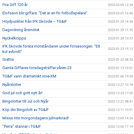
Fira Giff 120 år
2023-02-04 12:24
Elofsson blir giffare: ”Det är en fin fotbollspelare”
2023-02-01 16:46
Höjdpunkter från IFK Skövde – TG&IF
2023-01-29 14:34
Dagordning årsmötet
2023-01-29 11:35
Nyckelknippa
2023-01-24 10:37
IFK Skövde första motståndaren under försäsongen: ”Ett
2023-01-23 15:12
kul avbrott”
Grattis
2023-01-23 08:33
Gamla Giffares torsdagsträffar våren-23
2023-01-13 10:01
TG&IF vann dramatiskt inne-KM
2023-01-06 19:59
Nyårslotter
2022-12-27 10:18
God jul och gott nytt år!
2022-12-23 17:05
Bingolotter till Jul och Nyår
2022-12-21 08:47
Köp din Bingolott av TG&IF
2022-12-11 10:51
Missa inte morgondagens julmarknad!
2022-12-09 14:54
”Perra” stannar i TG&IF
2022-12-06 17:14