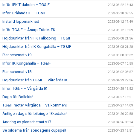
Inför: IFK Tidaholm – TG&IF
2023-05-22 13:43
Inför: Brålanda IF – TG&IF
2023-05-18 09:55
Inställd loppmarknad
2023-05-12 17:49
Inför: TG&IF – Åsarp-Trädet FK
2023-05-12 13:59
Höjdpunkter från IFK Falköping – TG&IF
2023-05-08 21:36
Höjdpunkter från IK Kongahälla – TG&IF
2023-05-08 21:28
Planschemat v19
2023-05-08 08:32
Inför: IK Kongahälla – TG&IF
2023-05-07 10:55
Planschemat v18
2023-05-02 08:57
Höjdpunkter från TG&IF – Vårgårda IK
2023-04-29 22:36
Inför: TG&IF – Vårgårda IK
2023-04-28 16:52
Dags för Bollekis!
2023-04-27 15:21
TG&IF möter Vårgårda – Välkommen!
2023-04-27 14:09
Äntligen dags för bilbingo i Ekedalen!
2023-04-26 20:58
Ändring av planschemat v17
2023-04-26 08:14
Se bilderna från söndagens cupspel!
2023-04-23 18:51