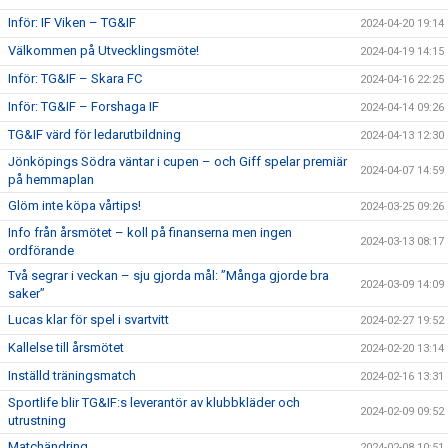
Inför: IF Viken – TG&IF
2024-04-20 19:14
Välkommen på Utvecklingsmöte!
2024-04-19 14:15
Inför: TG&IF – Skara FC
2024-04-16 22:25
Inför: TG&IF – Forshaga IF
2024-04-14 09:26
TG&IF värd för ledarutbildning
2024-04-13 12:30
Jönköpings Södra väntar i cupen – och Giff spelar premiär
2024-04-07 14:59
på hemmaplan
Glöm inte köpa vårtips!
2024-03-25 09:26
Info från årsmötet – koll på finanserna men ingen
2024-03-13 08:17
ordförande
Två segrar i veckan – sju gjorda mål: ”Många gjorde bra
2024-03-09 14:09
saker”
Lucas klar för spel i svartvitt
2024-02-27 19:52
Kallelse till årsmötet
2024-02-20 13:14
Inställd träningsmatch
2024-02-16 13:31
Sportlife blir TG&IF:s leverantör av klubbkläder och
2024-02-09 09:52
utrustning
Matchändring
2024-02-08 10:51