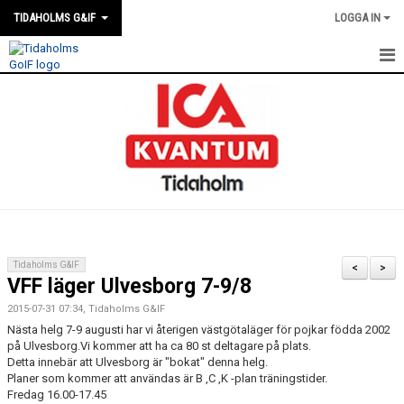
TIDAHOLMS G&IF
LOGGA IN
HEM
FÖRENINGSKALENDERN
NYHETER
KLUBBSTUGAN
KONTAKT
Tidaholms G&IF
<
>
VFF läger Ulvesborg 7-9/8
FÖRENINGEN
2015-07-31 07:34, Tidaholms G&IF
SOUVENIRER
Nästa helg 7-9 augusti har vi återigen västgötaläger för pojkar födda 2002
på Ulvesborg.Vi kommer att ha ca 80 st deltagare på plats.
Detta innebär att Ulvesborg är "bokat" denna helg.
GAMLA GIFFS TORSDAGSTRÄFFAR
Planer som kommer att användas är B ,C ,K -plan träningstider.
Fredag 16.00-17.45
MATCHER