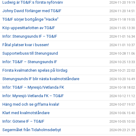
Ludwig är TG&IF:s första nyförvärv
2024-11-20 19:19
Johny David förlänger med TG&IF
2024-11-20 14:51
TG&IF sörjer bortgånge ”Hacke”
2024-11-18 19:55
Köp uppesittarlotten av TG&IF
2024-11-05 13:30
Inför: Stenungsunds IF – TG&IF
2024-11-01 16:34
Fåtal platser kvar i bussen!
2024-11-01 10:37
Supporterbuss till Stenungsund
2024-10-28 11:06
Inför: TG&IF – Stenungsunds IF
2024-10-25 13:33
Första kvalmatchen spelas på lördag
2024-10-21 22:02
Stenungsunds IF blir nästa kvalmotståndare
2024-10-20 16:49
Inför: TG&IF – Myresjö/Vetlanda FK
2024-10-18 18:02
Inför: Myresjö-Vetlanda FK – TG&IF
2024-10-12 11:12
Häng med och se giffarna kvala!
2024-10-07 19:57
Klart med kvalmotståndare
2024-10-06 15:40
Inför: Götene IF – TG&IF
2024-10-05 10:50
Segermålet från Tidaholmsderbyt
2024-09-23 21:29