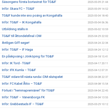
Säsongens första bortavinst för TG&IF
2025-05-09 21:44
Inför: Skara FC – TG&IF
2025-05-09 14:52
TG&IF kunde inte sno poäng av Kongahälla
2025-05-04 18:40
Inför: TG&IF – IK Kongahälla
2025-05-04 06:36
Utbildning ställs in
2025-05-02 10:59
TG&IF till åttondelsfinal i DM
2025-04-29 22:02
Äntligen Giff-seger!
2025-04-24 22:34
Inför: TG&IF – IF Haga
2025-04-24 12:12
En påskpoäng i Jönköping för TG&IF
2025-04-18 15:41
Inför: IK Tord - TG&IF
2025-04-17 20:11
Inför: IFK Kumla – TG&IF
2025-04-12 07:31
TG&IF vidare till nästa runda i DM-slutspelet
2025-04-08 22:37
Inför: FC Kabel Åttio – TG&IF
2025-04-08 15:54
Förlust i ”hemmapremiären” för TG&IF
2025-04-04 22:45
Inför: TG&IF – Vänersborgs FK
2025-04-04 13:55
Inför: Grebbestads IF – TG&IF
2025-03-29 10:12