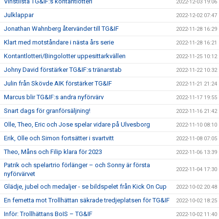
Vinstlista TG&IF:s kontantlotteri
2022-12-03 19:06
Julklappar
2022-12-02 07:47
Jonathan Wahnberg återvänder till TG&IF
2022-11-28 16:29
Klart med motståndare i nästa års serie
2022-11-28 16:21
Kontantlotteri/Bingolotter uppesittarkvällen
2022-11-25 10:12
Johny David förstärker TG&IF:s tränarstab
2022-11-22 10:32
Julin från Skövde AIK förstärker TG&IF
2022-11-21 21:24
Marcus blir TG&IF:s andra nyförvärv
2022-11-17 19:55
Snart dags för granförsäljning!
2022-11-16 21:42
Olle, Theo, Eric och Jose spelar vidare på Ulvesborg
2022-11-10 08:10
Erik, Olle och Simon fortsätter i svartvitt
2022-11-08 07:05
Theo, Måns och Filip klara för 2023
2022-11-06 13:39
Patrik och spelartrio förlänger – och Sonny är första
2022-11-04 17:30
nyförvärvet
Glädje, jubel och medaljer - se bildspelet från Kick On Cup
2022-10-02 20:48
En femetta mot Trollhättan säkrade tredjeplatsen för TG&IF
2022-10-02 18:25
Inför: Trollhättans BoIS – TG&IF
2022-10-02 11:40