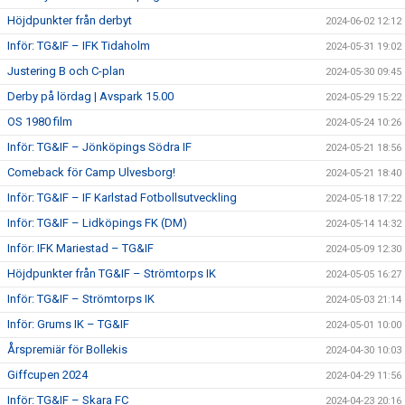
Höjdpunkter från derbyt
2024-06-02 12:12
Inför: TG&IF – IFK Tidaholm
2024-05-31 19:02
Justering B och C-plan
2024-05-30 09:45
Derby på lördag | Avspark 15.00
2024-05-29 15:22
OS 1980 film
2024-05-24 10:26
Inför: TG&IF – Jönköpings Södra IF
2024-05-21 18:56
Comeback för Camp Ulvesborg!
2024-05-21 18:40
Inför: TG&IF – IF Karlstad Fotbollsutveckling
2024-05-18 17:22
Inför: TG&IF – Lidköpings FK (DM)
2024-05-14 14:32
Inför: IFK Mariestad – TG&IF
2024-05-09 12:30
Höjdpunkter från TG&IF – Strömtorps IK
2024-05-05 16:27
Inför: TG&IF – Strömtorps IK
2024-05-03 21:14
Inför: Grums IK – TG&IF
2024-05-01 10:00
Årspremiär för Bollekis
2024-04-30 10:03
Giffcupen 2024
2024-04-29 11:56
Inför: TG&IF – Skara FC
2024-04-23 20:16