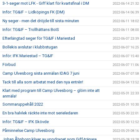
3-1-seger mot LFK - Giff klart för kvartsfinal i DM
2022-06-14 21:32
Inför: TG&IF – Lidköpings FK (DM)
2022-06-14 06:39
Ny seger - men det dröjde till sista minuten
2022-06-11 18:02
Inför: TG&IF – Trollhättans BoIS
2022-06-11 08:00
Efterlängtad seger för TG&IF i Mariestad
2022-06-07 23:39
Bollekis avslutar i klubbstugan
2022-06-07 16:25
Inför: IFK Mariestad – TG&IF
2022-06-07 15:40
Förbud
2022-06-07 11:06
Camp Ulvesborg sista anmälan IDAG 7 juni
2022-06-07 07:58
Tack till alla som arbetat med den nya entrén!
2022-06-04 13:52
Klart med program till Camp Ulvesborg – glöm inte att
2022-05-31 22:33
anmäla!
Sommaruppehåll 2022
2022-05-31 10:30
En bra halvlek räckte inte mot serieledaren
2022-05-30 22:01
Inför: TG&IF – IFK Skövde
2022-05-30 12:52
Påminnelse Camp Ulvesborg
2022-05-29 08:16
Johan Åhnborg kliver av uppdraget som Giff-tränare
2022-05-28 19:28