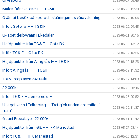
Ulvesborg
2023-06-27 08:48
Målen från Götene IF – TG&IF
2023-06-23 12:30
Oväntat besök på sex- och sjuåringarnas våravslutning
2023-06-22 10:03
Inför: Götene IF – TG&IF
2023-06-22 09:45
U-laget derbyvann i Ekedalen
2023-06-21 20:15
Höjdpunkter från TG&IF – Göta BK
2023-06-19 13:12
Inför: TG&IF – Göta BK
2023-06-17 15:25
Höjdpunkter från Alingsås IF – TG&IF
2023-06-10 18:23
Inför: Alingsås IF – TG&IF
2023-06-09 11:32
13/6 Freeplayen 24.000kr
2023-06-07 14:09
22.000kr
2023-06-05 08:45
Inför: TG&IF – Jonsereds IF
2023-06-03 20:52
U-laget vann i Falköping – ”Det gick undan ordentligt i
2023-06-02 11:37
fram”
6 Juni Freeplayen 22.000kr
2023-05-31 11:42
Höjdpunkter från TG&IF – IFK Mariestad
2023-05-27 23:14
Inför: TG&IF – IFK Mariestad
2023-05-26 12:31