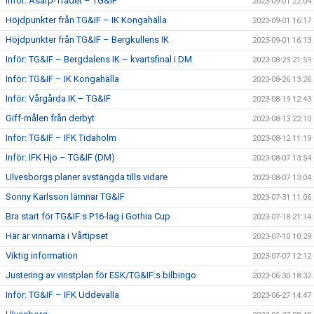
Inför: Åsarp-Trädet – TG&IF
2023-09-01 22:04
Höjdpunkter från TG&IF – IK Kongahälla
2023-09-01 16:17
Höjdpunkter från TG&IF – Bergkullens IK
2023-09-01 16:13
Inför: TG&IF – Bergdalens IK – kvartsfinal i DM
2023-08-29 21:59
Inför: TG&IF – IK Kongahälla
2023-08-26 13:26
Inför: Vårgårda IK – TG&IF
2023-08-19 12:43
Giff-målen från derbyt
2023-08-13 22:10
Inför: TG&IF – IFK Tidaholm
2023-08-12 11:19
Inför: IFK Hjo – TG&IF (DM)
2023-08-07 13:54
Ulvesborgs planer avstängda tills vidare
2023-08-07 13:04
Sonny Karlsson lämnar TG&IF
2023-07-31 11:06
Bra start för TG&IF:s P16-lag i Gothia Cup
2023-07-18 21:14
Här är vinnarna i Vårtipset
2023-07-10 10:29
Viktig information
2023-07-07 12:12
Justering av vinstplan för ESK/TG&IF:s bilbingo
2023-06-30 18:32
Inför: TG&IF – IFK Uddevalla
2023-06-27 14:47