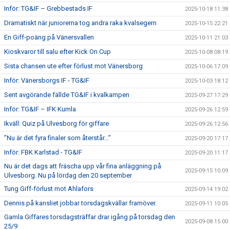
Inför: TG&IF – Grebbestads IF
2025-10-18 11:38
Dramatiskt när juniorerna tog andra raka kvalsegern
2025-10-15 22:21
En Giff-poäng på Vänersvallen
2025-10-11 21:03
Kioskvaror till salu efter Kick On Cup
2025-10-08 08:19
Sista chansen ute efter förlust mot Vänersborg
2025-10-06 17:09
Inför: Vänersborgs IF - TG&IF
2025-10-03 18:12
Sent avgörande fällde TG&IF i kvalkampen
2025-09-27 17:29
Inför: TG&IF – IFK Kumla
2025-09-26 12:59
Ikväll: Quiz på Ulvesborg för giffare
2025-09-26 12:56
”Nu är det fyra finaler som återstår...”
2025-09-20 17:17
Inför: FBK Karlstad - TG&IF
2025-09-20 11:17
Nu är det dags att fräscha upp vår fina anläggning på
2025-09-15 10:09
Ulvesborg. Nu på lördag den 20 september
Tung Giff-förlust mot Ahlafors
2025-09-14 19:02
Dennis på kansliet jobbar torsdagskvällar framöver.
2025-09-11 10:05
Gamla Giffares torsdagsträffar drar igång på torsdag den
2025-09-08 15:00
25/9