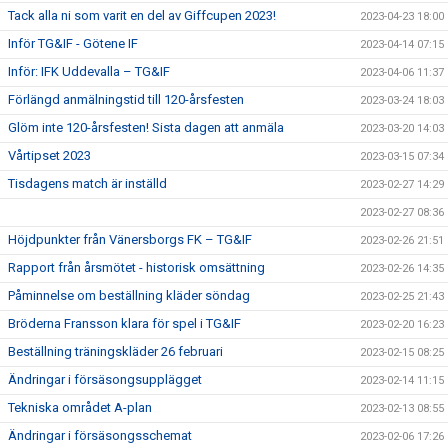
Tack alla ni som varit en del av Giffcupen 2023!
2023-04-23 18:00
Inför TG&IF - Götene IF
2023-04-14 07:15
Inför: IFK Uddevalla – TG&IF
2023-04-06 11:37
Förlängd anmälningstid till 120-årsfesten
2023-03-24 18:03
Glöm inte 120-årsfesten! Sista dagen att anmäla
2023-03-20 14:03
Vårtipset 2023
2023-03-15 07:34
Tisdagens match är inställd
2023-02-27 14:29
2023-02-27 08:36
Höjdpunkter från Vänersborgs FK – TG&IF
2023-02-26 21:51
Rapport från årsmötet - historisk omsättning
2023-02-26 14:35
Påminnelse om beställning kläder söndag
2023-02-25 21:43
Bröderna Fransson klara för spel i TG&IF
2023-02-20 16:23
Beställning träningskläder 26 februari
2023-02-15 08:25
Ändringar i försäsongsupplägget
2023-02-14 11:15
Tekniska området A-plan
2023-02-13 08:55
Ändringar i försäsongsschemat
2023-02-06 17:26