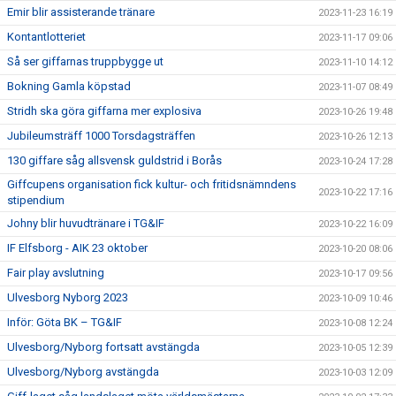
Emir blir assisterande tränare
2023-11-23 16:19
Kontantlotteriet
2023-11-17 09:06
Så ser giffarnas truppbygge ut
2023-11-10 14:12
Bokning Gamla köpstad
2023-11-07 08:49
Stridh ska göra giffarna mer explosiva
2023-10-26 19:48
Jubileumsträff 1000 Torsdagsträffen
2023-10-26 12:13
130 giffare såg allsvensk guldstrid i Borås
2023-10-24 17:28
Giffcupens organisation fick kultur- och fritidsnämndens
2023-10-22 17:16
stipendium
Johny blir huvudtränare i TG&IF
2023-10-22 16:09
IF Elfsborg - AIK 23 oktober
2023-10-20 08:06
Fair play avslutning
2023-10-17 09:56
Ulvesborg Nyborg 2023
2023-10-09 10:46
Inför: Göta BK – TG&IF
2023-10-08 12:24
Ulvesborg/Nyborg fortsatt avstängda
2023-10-05 12:39
Ulvesborg/Nyborg avstängda
2023-10-03 12:09