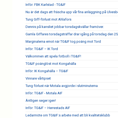
Inför: FBK Karlstad - TG&IF
Nu är det dags att fräscha upp vår fina anläggning på Ulves
Tung Giff-förlust mot Ahlafors
Dennis på kansliet jobbar torsdagskvällar framöver.
Gamla Giffares torsdagsträffar drar igång på torsdag den 25
Marginalerna emot när TG&IF tog poäng mot Tord
Inför: TG&IF – IK Tord
Välkommen att spela fotboll i TG&IF!
TG&IF poänglöst mot Kongahälla
Inför: IK Kongahälla – TG&IF
Vinnare vårtipset
Tung förlust när Motala avgjorde i slutminuterna
Inför: TG&IF - Motala AIF
Äntligen seger igen!
Inför: TG&IF – Herrestads AIF
Ledarmöte om TG&IF:s arbete med att bli kvalitetsklubb