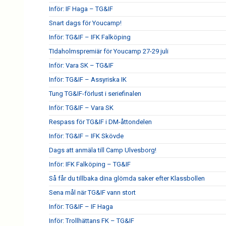
Inför: IF Haga – TG&IF
Snart dags för Youcamp!
Inför: TG&IF – IFK Falköping
TIdaholmspremiär för Youcamp 27-29 juli
Inför: Vara SK – TG&IF
Inför: TG&IF – Assyriska IK
Tung TG&IF-förlust i seriefinalen
Inför: TG&IF – Vara SK
Respass för TG&IF i DM-åttondelen
Inför: TG&IF – IFK Skövde
Dags att anmäla till Camp Ulvesborg!
Inför: IFK Falköping – TG&IF
Så får du tillbaka dina glömda saker efter Klassbollen
Sena mål när TG&IF vann stort
Inför: TG&IF – IF Haga
Inför: Trollhättans FK – TG&IF