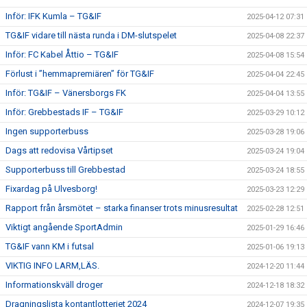
Inför: IFK Kumla – TG&IF
2025-04-12 07:31
TG&IF vidare till nästa runda i DM-slutspelet
2025-04-08 22:37
Inför: FC Kabel Åttio – TG&IF
2025-04-08 15:54
Förlust i ”hemmapremiären” för TG&IF
2025-04-04 22:45
Inför: TG&IF – Vänersborgs FK
2025-04-04 13:55
Inför: Grebbestads IF – TG&IF
2025-03-29 10:12
Ingen supporterbuss
2025-03-28 19:06
Dags att redovisa Vårtipset
2025-03-24 19:04
Supporterbuss till Grebbestad
2025-03-24 18:55
Fixardag på Ulvesborg!
2025-03-23 12:29
Rapport från årsmötet – starka finanser trots minusresultat
2025-02-28 12:51
Viktigt angående SportAdmin
2025-01-29 16:46
TG&IF vann KM i futsal
2025-01-06 19:13
VIKTIG INFO LARM,LÄS.
2024-12-20 11:44
Informationskväll droger
2024-12-18 18:32
Dragningslista kontantlotteriet 2024
2024-12-07 19:35