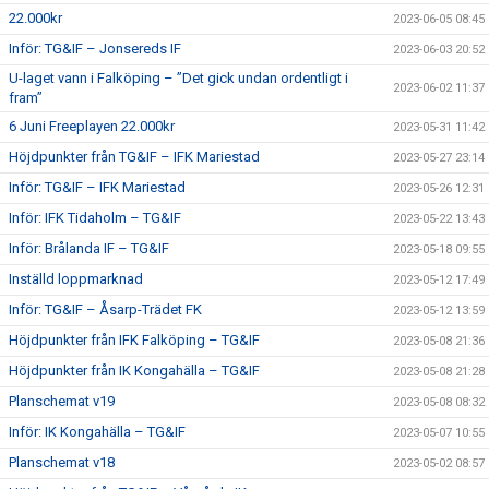
22.000kr
2023-06-05 08:45
Inför: TG&IF – Jonsereds IF
2023-06-03 20:52
U-laget vann i Falköping – ”Det gick undan ordentligt i
2023-06-02 11:37
fram”
6 Juni Freeplayen 22.000kr
2023-05-31 11:42
Höjdpunkter från TG&IF – IFK Mariestad
2023-05-27 23:14
Inför: TG&IF – IFK Mariestad
2023-05-26 12:31
Inför: IFK Tidaholm – TG&IF
2023-05-22 13:43
Inför: Brålanda IF – TG&IF
2023-05-18 09:55
Inställd loppmarknad
2023-05-12 17:49
Inför: TG&IF – Åsarp-Trädet FK
2023-05-12 13:59
Höjdpunkter från IFK Falköping – TG&IF
2023-05-08 21:36
Höjdpunkter från IK Kongahälla – TG&IF
2023-05-08 21:28
Planschemat v19
2023-05-08 08:32
Inför: IK Kongahälla – TG&IF
2023-05-07 10:55
Planschemat v18
2023-05-02 08:57