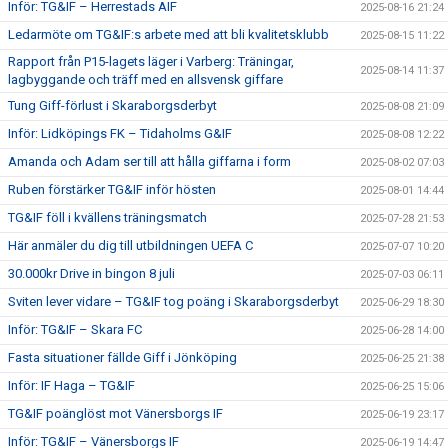
Inför: TG&IF – Herrestads AIF
2025-08-16 21:24
Ledarmöte om TG&IF:s arbete med att bli kvalitetsklubb
2025-08-15 11:22
Rapport från P15-lagets läger i Varberg: Träningar,
2025-08-14 11:37
lagbyggande och träff med en allsvensk giffare
Tung Giff-förlust i Skaraborgsderbyt
2025-08-08 21:09
Inför: Lidköpings FK – Tidaholms G&IF
2025-08-08 12:22
Amanda och Adam ser till att hålla giffarna i form
2025-08-02 07:03
Ruben förstärker TG&IF inför hösten
2025-08-01 14:44
TG&IF föll i kvällens träningsmatch
2025-07-28 21:53
Här anmäler du dig till utbildningen UEFA C
2025-07-07 10:20
30.000kr Drive in bingon 8 juli
2025-07-03 06:11
Sviten lever vidare – TG&IF tog poäng i Skaraborgsderbyt
2025-06-29 18:30
Inför: TG&IF – Skara FC
2025-06-28 14:00
Fasta situationer fällde Giff i Jönköping
2025-06-25 21:38
Inför: IF Haga – TG&IF
2025-06-25 15:06
TG&IF poänglöst mot Vänersborgs IF
2025-06-19 23:17
Inför: TG&IF – Vänersborgs IF
2025-06-19 14:47