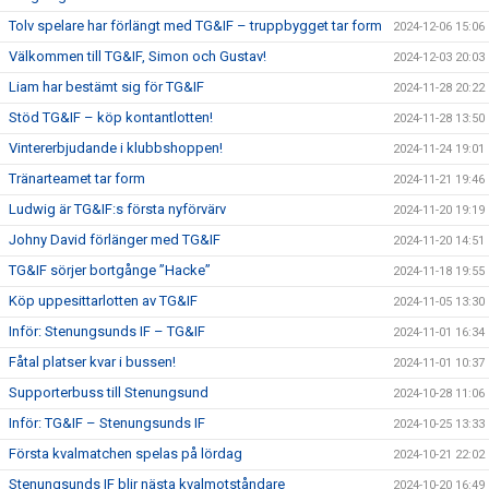
Tolv spelare har förlängt med TG&IF – truppbygget tar form
2024-12-06 15:06
Välkommen till TG&IF, Simon och Gustav!
2024-12-03 20:03
Liam har bestämt sig för TG&IF
2024-11-28 20:22
Stöd TG&IF – köp kontantlotten!
2024-11-28 13:50
Vintererbjudande i klubbshoppen!
2024-11-24 19:01
Tränarteamet tar form
2024-11-21 19:46
Ludwig är TG&IF:s första nyförvärv
2024-11-20 19:19
Johny David förlänger med TG&IF
2024-11-20 14:51
TG&IF sörjer bortgånge ”Hacke”
2024-11-18 19:55
Köp uppesittarlotten av TG&IF
2024-11-05 13:30
Inför: Stenungsunds IF – TG&IF
2024-11-01 16:34
Fåtal platser kvar i bussen!
2024-11-01 10:37
Supporterbuss till Stenungsund
2024-10-28 11:06
Inför: TG&IF – Stenungsunds IF
2024-10-25 13:33
Första kvalmatchen spelas på lördag
2024-10-21 22:02
Stenungsunds IF blir nästa kvalmotståndare
2024-10-20 16:49