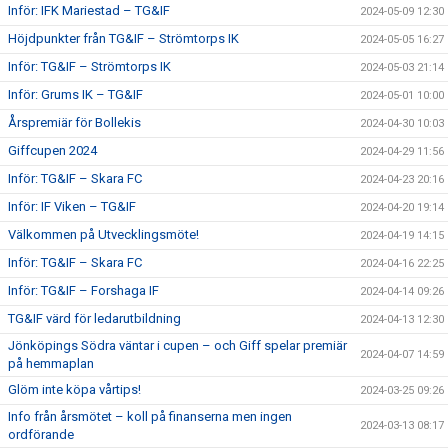
Inför: IFK Mariestad – TG&IF
2024-05-09 12:30
Höjdpunkter från TG&IF – Strömtorps IK
2024-05-05 16:27
Inför: TG&IF – Strömtorps IK
2024-05-03 21:14
Inför: Grums IK – TG&IF
2024-05-01 10:00
Årspremiär för Bollekis
2024-04-30 10:03
Giffcupen 2024
2024-04-29 11:56
Inför: TG&IF – Skara FC
2024-04-23 20:16
Inför: IF Viken – TG&IF
2024-04-20 19:14
Välkommen på Utvecklingsmöte!
2024-04-19 14:15
Inför: TG&IF – Skara FC
2024-04-16 22:25
Inför: TG&IF – Forshaga IF
2024-04-14 09:26
TG&IF värd för ledarutbildning
2024-04-13 12:30
Jönköpings Södra väntar i cupen – och Giff spelar premiär
2024-04-07 14:59
på hemmaplan
Glöm inte köpa vårtips!
2024-03-25 09:26
Info från årsmötet – koll på finanserna men ingen
2024-03-13 08:17
ordförande