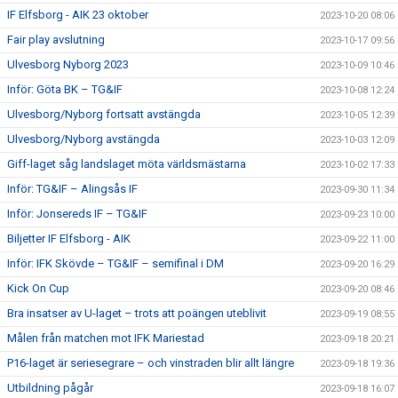
IF Elfsborg - AIK 23 oktober
2023-10-20 08:06
Fair play avslutning
2023-10-17 09:56
Ulvesborg Nyborg 2023
2023-10-09 10:46
Inför: Göta BK – TG&IF
2023-10-08 12:24
Ulvesborg/Nyborg fortsatt avstängda
2023-10-05 12:39
Ulvesborg/Nyborg avstängda
2023-10-03 12:09
Giff-laget såg landslaget möta världsmästarna
2023-10-02 17:33
Inför: TG&IF – Alingsås IF
2023-09-30 11:34
Inför: Jonsereds IF – TG&IF
2023-09-23 10:00
Biljetter IF Elfsborg - AIK
2023-09-22 11:00
Inför: IFK Skövde – TG&IF – semifinal i DM
2023-09-20 16:29
Kick On Cup
2023-09-20 08:46
Bra insatser av U-laget – trots att poängen uteblivit
2023-09-19 08:55
Målen från matchen mot IFK Mariestad
2023-09-18 20:21
P16-laget är seriesegrare – och vinstraden blir allt längre
2023-09-18 19:36
Utbildning pågår
2023-09-18 16:07