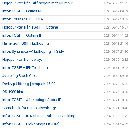
Höjdpunkter från Giff-segern mot Grums IK
2024-06-29 21:35
Inför: TG&IF – Grums IK
2024-06-29 09:02
Inför: Forshaga IF – TG&IF
2024-06-19 13:05
Höjdpunkter från TG&IF – Götene IF
2024-06-15 16:07
Inför: TG&IF – Götene IF
2024-06-14 11:02
Här avgör TG&IF i Lidköping
2024-06-11 21:46
Inför: Syrianska FK Lidköping - TG&IF
2024-06-07 21:50
Höjdpunkter från derbyt
2024-06-02 12:12
Inför: TG&IF – IFK Tidaholm
2024-05-31 19:02
Justering B och C-plan
2024-05-30 09:45
Derby på lördag | Avspark 15.00
2024-05-29 15:22
OS 1980 film
2024-05-24 10:26
Inför: TG&IF – Jönköpings Södra IF
2024-05-21 18:56
Comeback för Camp Ulvesborg!
2024-05-21 18:40
Inför: TG&IF – IF Karlstad Fotbollsutveckling
2024-05-18 17:22
Inför: TG&IF – Lidköpings FK (DM)
2024-05-14 14:32