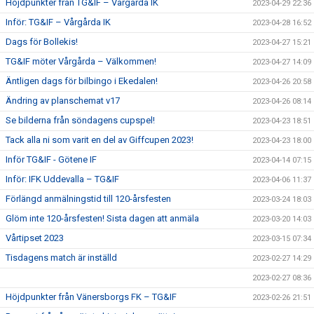
Höjdpunkter från TG&IF – Vårgårda IK
2023-04-29 22:36
Inför: TG&IF – Vårgårda IK
2023-04-28 16:52
Dags för Bollekis!
2023-04-27 15:21
TG&IF möter Vårgårda – Välkommen!
2023-04-27 14:09
Äntligen dags för bilbingo i Ekedalen!
2023-04-26 20:58
Ändring av planschemat v17
2023-04-26 08:14
Se bilderna från söndagens cupspel!
2023-04-23 18:51
Tack alla ni som varit en del av Giffcupen 2023!
2023-04-23 18:00
Inför TG&IF - Götene IF
2023-04-14 07:15
Inför: IFK Uddevalla – TG&IF
2023-04-06 11:37
Förlängd anmälningstid till 120-årsfesten
2023-03-24 18:03
Glöm inte 120-årsfesten! Sista dagen att anmäla
2023-03-20 14:03
Vårtipset 2023
2023-03-15 07:34
Tisdagens match är inställd
2023-02-27 14:29
2023-02-27 08:36
Höjdpunkter från Vänersborgs FK – TG&IF
2023-02-26 21:51