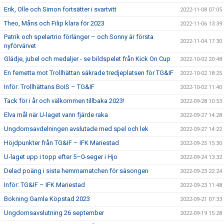
Erik, Olle och Simon fortsätter i svartvitt
2022-11-08 07:05
Theo, Måns och Filip klara för 2023
2022-11-06 13:39
Patrik och spelartrio förlänger – och Sonny är första
2022-11-04 17:30
nyförvärvet
Glädje, jubel och medaljer - se bildspelet från Kick On Cup
2022-10-02 20:48
En femetta mot Trollhättan säkrade tredjeplatsen för TG&IF
2022-10-02 18:25
Inför: Trollhättans BoIS – TG&IF
2022-10-02 11:40
Tack för i år och välkommen tillbaka 2023!
2022-09-28 10:53
Elva mål när U-laget vann fjärde raka
2022-09-27 14:28
Ungdomsavdelningen avslutade med spel och lek
2022-09-27 14:22
Höjdpunkter från TG&IF – IFK Mariestad
2022-09-25 15:30
U-laget upp i topp efter 5–0-seger i Hjo
2022-09-24 13:32
Delad poäng i sista hemmamatchen för säsongen
2022-09-23 22:24
Inför: TG&IF – IFK Mariestad
2022-09-23 11:48
Bokning Gamla Köpstad 2023
2022-09-21 07:33
Ungdomsavslutning 26 september
2022-09-19 15:28