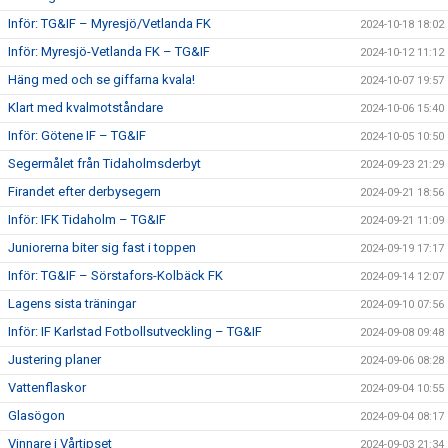
Inför: TG&IF – Myresjö/Vetlanda FK
2024-10-18 18:02
Inför: Myresjö-Vetlanda FK – TG&IF
2024-10-12 11:12
Häng med och se giffarna kvala!
2024-10-07 19:57
Klart med kvalmotståndare
2024-10-06 15:40
Inför: Götene IF – TG&IF
2024-10-05 10:50
Segermålet från Tidaholmsderbyt
2024-09-23 21:29
Firandet efter derbysegern
2024-09-21 18:56
Inför: IFK Tidaholm – TG&IF
2024-09-21 11:09
Juniorerna biter sig fast i toppen
2024-09-19 17:17
Inför: TG&IF – Sörstafors-Kolbäck FK
2024-09-14 12:07
Lagens sista träningar
2024-09-10 07:56
Inför: IF Karlstad Fotbollsutveckling – TG&IF
2024-09-08 09:48
Justering planer
2024-09-06 08:28
Vattenflaskor
2024-09-04 10:55
Glasögon
2024-09-04 08:17
Vinnare i Vårtipset
2024-09-03 21:34