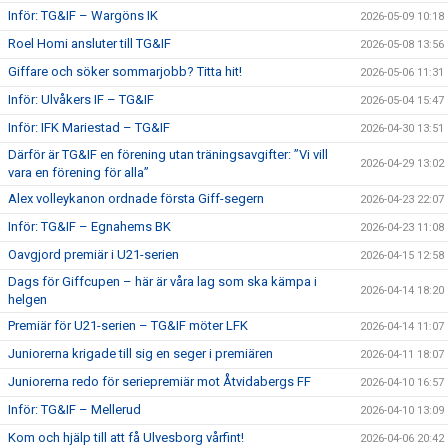
Inför: TG&IF – Wargöns IK
2026-05-09 10:18
Roel Homi ansluter till TG&IF
2026-05-08 13:56
Giffare och söker sommarjobb? Titta hit!
2026-05-06 11:31
Inför: Ulvåkers IF – TG&IF
2026-05-04 15:47
Inför: IFK Mariestad – TG&IF
2026-04-30 13:51
Därför är TG&IF en förening utan träningsavgifter: ”Vi vill
2026-04-29 13:02
vara en förening för alla”
Alex volleykanon ordnade första Giff-segern
2026-04-23 22:07
Inför: TG&IF – Egnahems BK
2026-04-23 11:08
Oavgjord premiär i U21-serien
2026-04-15 12:58
Dags för Giffcupen – här är våra lag som ska kämpa i
2026-04-14 18:20
helgen
Premiär för U21-serien – TG&IF möter LFK
2026-04-14 11:07
Juniorerna krigade till sig en seger i premiären
2026-04-11 18:07
Juniorerna redo för seriepremiär mot Åtvidabergs FF
2026-04-10 16:57
Inför: TG&IF – Mellerud
2026-04-10 13:09
Kom och hjälp till att få Ulvesborg vårfint!
2026-04-06 20:42