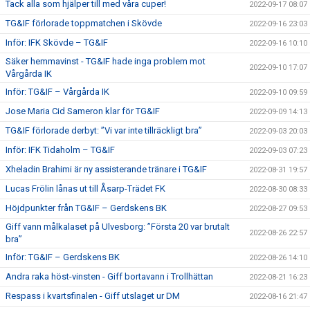
Tack alla som hjälper till med våra cuper!
2022-09-17 08:07
TG&IF förlorade toppmatchen i Skövde
2022-09-16 23:03
Inför: IFK Skövde – TG&IF
2022-09-16 10:10
Säker hemmavinst - TG&IF hade inga problem mot
2022-09-10 17:07
Vårgårda IK
Inför: TG&IF – Vårgårda IK
2022-09-10 09:59
Jose Maria Cid Sameron klar för TG&IF
2022-09-09 14:13
TG&IF förlorade derbyt: ”Vi var inte tillräckligt bra”
2022-09-03 20:03
Inför: IFK Tidaholm – TG&IF
2022-09-03 07:23
Xheladin Brahimi är ny assisterande tränare i TG&IF
2022-08-31 19:57
Lucas Frölin lånas ut till Åsarp-Trädet FK
2022-08-30 08:33
Höjdpunkter från TG&IF – Gerdskens BK
2022-08-27 09:53
Giff vann målkalaset på Ulvesborg: ”Första 20 var brutalt
2022-08-26 22:57
bra”
Inför: TG&IF – Gerdskens BK
2022-08-26 14:10
Andra raka höst-vinsten - Giff bortavann i Trollhättan
2022-08-21 16:23
Respass i kvartsfinalen - Giff utslaget ur DM
2022-08-16 21:47