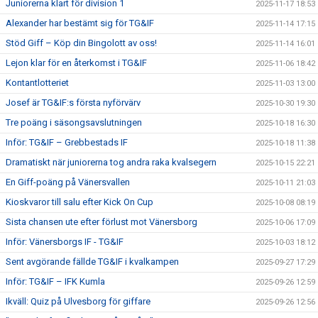
Juniorerna klart för division 1
2025-11-17 18:53
Alexander har bestämt sig för TG&IF
2025-11-14 17:15
Stöd Giff – Köp din Bingolott av oss!
2025-11-14 16:01
Lejon klar för en återkomst i TG&IF
2025-11-06 18:42
Kontantlotteriet
2025-11-03 13:00
Josef är TG&IF:s första nyförvärv
2025-10-30 19:30
Tre poäng i säsongsavslutningen
2025-10-18 16:30
Inför: TG&IF – Grebbestads IF
2025-10-18 11:38
Dramatiskt när juniorerna tog andra raka kvalsegern
2025-10-15 22:21
En Giff-poäng på Vänersvallen
2025-10-11 21:03
Kioskvaror till salu efter Kick On Cup
2025-10-08 08:19
Sista chansen ute efter förlust mot Vänersborg
2025-10-06 17:09
Inför: Vänersborgs IF - TG&IF
2025-10-03 18:12
Sent avgörande fällde TG&IF i kvalkampen
2025-09-27 17:29
Inför: TG&IF – IFK Kumla
2025-09-26 12:59
Ikväll: Quiz på Ulvesborg för giffare
2025-09-26 12:56