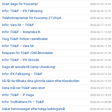
Snart dags för Youcamp!
2026-07-25 10:44
Inför: TG&IF – IFK Falköping
2026-06-26 12:57
TIdaholmspremiär för Youcamp 27-29 juli
2026-06-25 18:32
Inför: Vara SK – TG&IF
2026-06-17 16:07
Inför: TG&IF – Assyriska IK
2026-06-11 15:20
Tung TG&IF-förlust i seriefinalen
2026-06-05 22:08
Inför: TG&IF – Vara SK
2026-06-05 11:54
Respass för TG&IF i DM-åttondelen
2026-06-01 21:34
Inför: TG&IF – IFK Skövde
2026-06-01 10:35
Dags att anmäla till Camp Ulvesborg!
2026-05-30 14:23
Inför: IFK Falköping – TG&IF
2026-05-29 14:24
Så får du tillbaka dina glömda saker efter Klassbollen
2026-05-25 14:59
Sena mål när TG&IF vann stort
2026-05-23 15:31
Inför: TG&IF – IF Haga
2026-05-22 18:24
Inför: Trollhättans FK – TG&IF
2026-05-14 08:08
Säker hemmaseger efter tidiga ledningsmål
2026-05-09 16:40