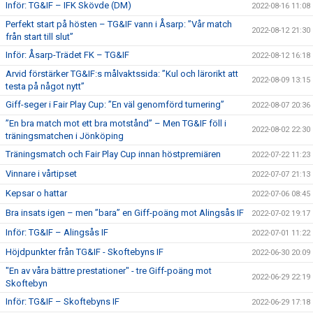
Inför: TG&IF – IFK Skövde (DM)
2022-08-16 11:08
Perfekt start på hösten – TG&IF vann i Åsarp: ”Vår match
2022-08-12 21:30
från start till slut”
Inför: Åsarp-Trädet FK – TG&IF
2022-08-12 16:18
Arvid förstärker TG&IF:s målvaktssida: ”Kul och lärorikt att
2022-08-09 13:15
testa på något nytt”
Giff-seger i Fair Play Cup: ”En väl genomförd turnering”
2022-08-07 20:36
”En bra match mot ett bra motstånd” – Men TG&IF föll i
2022-08-02 22:30
träningsmatchen i Jönköping
Träningsmatch och Fair Play Cup innan höstpremiären
2022-07-22 11:23
Vinnare i vårtipset
2022-07-07 21:13
Kepsar o hattar
2022-07-06 08:45
Bra insats igen – men ”bara” en Giff-poäng mot Alingsås IF
2022-07-02 19:17
Inför: TG&IF – Alingsås IF
2022-07-01 11:22
Höjdpunkter från TG&IF - Skoftebyns IF
2022-06-30 20:09
"En av våra bättre prestationer" - tre Giff-poäng mot
2022-06-29 22:19
Skoftebyn
Inför: TG&IF – Skoftebyns IF
2022-06-29 17:18