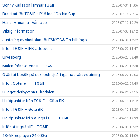
Sonny Karlsson lämnar TG&IF
2023-07-31 11:06
Bra start för TG&IF:s P16-lag i Gothia Cup
2023-07-18 21:14
Här är vinnarna i Vårtipset
2023-07-10 10:29
Viktig information
2023-07-07 12:12
Justering av vinstplan för ESK/TG&IF:s bilbingo
2023-06-30 18:32
Inför: TG&IF – IFK Uddevalla
2023-06-27 14:47
Ulvesborg
2023-06-27 08:48
Målen från Götene IF – TG&IF
2023-06-23 12:30
Oväntat besök på sex- och sjuåringarnas våravslutning
2023-06-22 10:03
Inför: Götene IF – TG&IF
2023-06-22 09:45
U-laget derbyvann i Ekedalen
2023-06-21 20:15
Höjdpunkter från TG&IF – Göta BK
2023-06-19 13:12
Inför: TG&IF – Göta BK
2023-06-17 15:25
Höjdpunkter från Alingsås IF – TG&IF
2023-06-10 18:23
Inför: Alingsås IF – TG&IF
2023-06-09 11:32
13/6 Freeplayen 24.000kr
2023-06-07 14:09