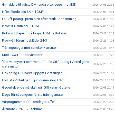
Giff vidare till nästa DM-runda efter seger mot ESK
2026-04-06 20:34
Inför: Ekedalens SK – TG&IF
2026-04-05 15:34
En Giff-poäng i premiären efter stark upphämtning
2026-04-03 18:35
Inför: IK Gauthiod – TG&IF
2026-04-03 10:49
Boka in 28 april – då börjar TG&IF:s Bollekis
2026-03-27 16:14
Provkväll föreningskläder 24/3
2026-03-23 14:03
Träningsseger mot seriekonkurrenten
2026-03-21 16:47
Stöd TG&IF – köp vårtipset!
2026-03-13 15:22
”Det var mycket som var bra” – En Giff-poäng i Vinterligans
2026-02-28 19:16
sista match
Lidköpings FK nästa uppgift i Vinterligan
2026-02-25 18:52
Förlust i Vinterligan – juniorerna slog ESK
2026-02-16 14:38
Gegerfelt ende målskytt när Giff vann i Götene
2026-02-08 20:14
Dags för säsongens första träningsmatch
2026-02-06 16:32
Vårprogrammet för Torsdagsträffen
2026-01-20 17:32
Årsmöte 2026 – 26 februari
2026-01-09 14:43