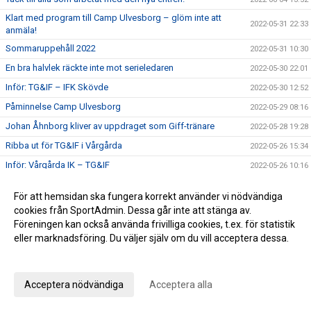
Klart med program till Camp Ulvesborg – glöm inte att
2022-05-31 22:33
anmäla!
Sommaruppehåll 2022
2022-05-31 10:30
En bra halvlek räckte inte mot serieledaren
2022-05-30 22:01
Inför: TG&IF – IFK Skövde
2022-05-30 12:52
Påminnelse Camp Ulvesborg
2022-05-29 08:16
Johan Åhnborg kliver av uppdraget som Giff-tränare
2022-05-28 19:28
Ribba ut för TG&IF i Vårgårda
2022-05-26 15:34
Inför: Vårgårda IK – TG&IF
2022-05-26 10:16
I sommar blir det comeback för Camp Ulvesborg
2022-05-23 16:14
För att hemsidan ska fungera korrekt använder vi nödvändiga
Uddamålsförlust i derbyt
2022-05-21 21:34
cookies från SportAdmin. Dessa går inte att stänga av.
Inför: TG&IF – IFK Tidaholm
Föreningen kan också använda frivilliga cookies, t.ex. för statistik
2022-05-21 07:03
eller marknadsföring. Du väljer själv om du vill acceptera dessa.
Sörman: ”Att vinna ett derby är det bästa som kan hända”
2022-05-20 17:28
Anpassa dina val
Florians första Tidaholmsderby – ”en kittlande känsla”
2022-05-19 20:35
TG&IF enkelt vidare i DM
2022-05-17 22:04
Acceptera nödvändiga
Acceptera alla
Inför: Skultorps IF – TG&IF (DM)
2022-05-17 10:35