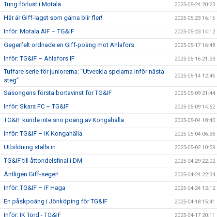
Tung förlust i Motala
2025-05-24 20:23
Här är Giff-laget som gärna blir fler!
2025-05-23 16:16
Inför: Motala AIF – TG&IF
2025-05-23 14:12
Gegerfelt ordnade en Giff-poäng mot Ahlafors
2025-05-17 16:48
Inför: TG&IF – Ahlafors IF
2025-05-16 21:33
Tuffare serie för juniorerna: ”Utveckla spelarna inför nästa
2025-05-14 12:46
steg”
Säsongens första bortavinst för TG&IF
2025-05-09 21:44
Inför: Skara FC – TG&IF
2025-05-09 14:52
TG&IF kunde inte sno poäng av Kongahälla
2025-05-04 18:40
Inför: TG&IF – IK Kongahälla
2025-05-04 06:36
Utbildning ställs in
2025-05-02 10:59
TG&IF till åttondelsfinal i DM
2025-04-29 22:02
Äntligen Giff-seger!
2025-04-24 22:34
Inför: TG&IF – IF Haga
2025-04-24 12:12
En påskpoäng i Jönköping för TG&IF
2025-04-18 15:41
Inför: IK Tord - TG&IF
2025-04-17 20:11