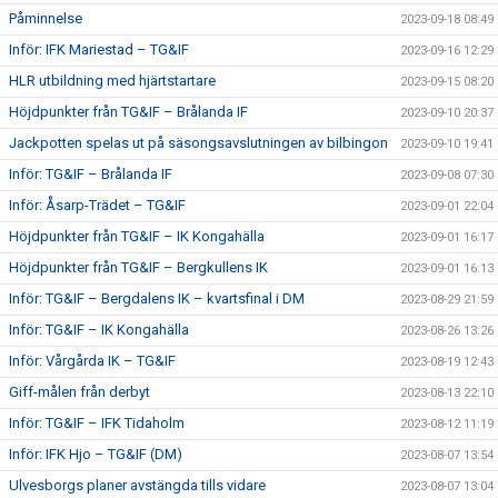
Påminnelse
2023-09-18 08:49
Inför: IFK Mariestad – TG&IF
2023-09-16 12:29
HLR utbildning med hjärtstartare
2023-09-15 08:20
Höjdpunkter från TG&IF – Brålanda IF
2023-09-10 20:37
Jackpotten spelas ut på säsongsavslutningen av bilbingon
2023-09-10 19:41
Inför: TG&IF – Brålanda IF
2023-09-08 07:30
Inför: Åsarp-Trädet – TG&IF
2023-09-01 22:04
Höjdpunkter från TG&IF – IK Kongahälla
2023-09-01 16:17
Höjdpunkter från TG&IF – Bergkullens IK
2023-09-01 16:13
Inför: TG&IF – Bergdalens IK – kvartsfinal i DM
2023-08-29 21:59
Inför: TG&IF – IK Kongahälla
2023-08-26 13:26
Inför: Vårgårda IK – TG&IF
2023-08-19 12:43
Giff-målen från derbyt
2023-08-13 22:10
Inför: TG&IF – IFK Tidaholm
2023-08-12 11:19
Inför: IFK Hjo – TG&IF (DM)
2023-08-07 13:54
Ulvesborgs planer avstängda tills vidare
2023-08-07 13:04