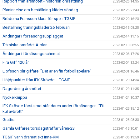
Rapport från årsmötet - historisk omsättning
2023-02-26 14:35
Påminnelse om beställning kläder söndag
2023-02-25 21:43
Bröderna Fransson klara för spel i TG&IF
2023-02-20 16:23
Beställning träningskläder 26 februari
2023-02-15 08:25
Ändringar i försäsongsupplägget
2023-02-14 11:15
Tekniska området A-plan
2023-02-13 08:55
Ändringar i försäsongsschemat
2023-02-06 17:26
Fira Giff 120 år
2023-02-04 12:24
Elofsson blir giffare: ”Det är en fin fotbollspelare”
2023-02-01 16:46
Höjdpunkter från IFK Skövde – TG&IF
2023-01-29 14:34
Dagordning årsmötet
2023-01-29 11:35
Nyckelknippa
2023-01-24 10:37
IFK Skövde första motståndaren under försäsongen: ”Ett
2023-01-23 15:12
kul avbrott”
Grattis
2023-01-23 08:33
Gamla Giffares torsdagsträffar våren-23
2023-01-13 10:01
TG&IF vann dramatiskt inne-KM
2023-01-06 19:59