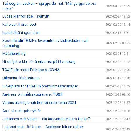
Två segrar i veckan – sju gjorda mål: ”Många gjorde bra
2024-03-09 14:09
saker”
Lucas klar för spel i svartvitt
2024-02-27 19:52
Kallelse till årsmötet
2024-02-20 13:14
Inställd träningsmatch
2024-02-16 13:31
Sportlife blir TG&IF:s leverantör av klubbkläder och
2024-02-09 09:52
utrustning
Matchändring
2024-02-08 10:51
Nils Liljebo klar för återkomst på Ulvesborg
2024-02-02 19:12
TG&IF går med i Folkspels JOYNA
2024-01-26 10:00
Uthyrning klubbstugan
2024-01-19 10:38
Silverplats för TG&IF i kommunmästerskapet
2024-01-06 15:02
Andreas blir målvaktstränare i TG&IF
2023-12-29 09:10
Vårens träningsmatcher för seniorerna 2024
2023-12-22 16:57
God jul och gott nytt år
2023-12-21 15:18
Johannes och Valmir – två återvändare klara för Giff
2023-12-08 17:47
Lagkaptenen förlänger – Axelsson blir en del av
2023-12-03 20:49