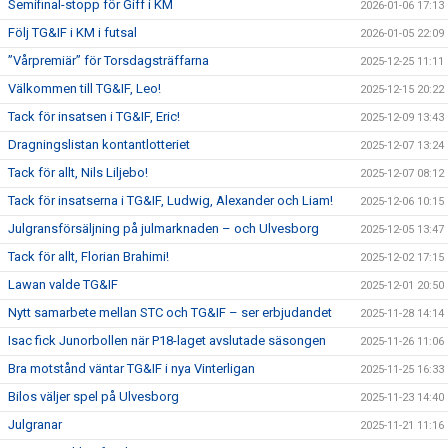
Semifinal-stopp för Giff i KM
2026-01-06 17:13
Följ TG&IF i KM i futsal
2026-01-05 22:09
”Vårpremiär” för Torsdagsträffarna
2025-12-25 11:11
Välkommen till TG&IF, Leo!
2025-12-15 20:22
Tack för insatsen i TG&IF, Eric!
2025-12-09 13:43
Dragningslistan kontantlotteriet
2025-12-07 13:24
Tack för allt, Nils Liljebo!
2025-12-07 08:12
Tack för insatserna i TG&IF, Ludwig, Alexander och Liam!
2025-12-06 10:15
Julgransförsäljning på julmarknaden – och Ulvesborg
2025-12-05 13:47
Tack för allt, Florian Brahimi!
2025-12-02 17:15
Lawan valde TG&IF
2025-12-01 20:50
Nytt samarbete mellan STC och TG&IF – ser erbjudandet
2025-11-28 14:14
Isac fick Junorbollen när P18-laget avslutade säsongen
2025-11-26 11:06
Bra motstånd väntar TG&IF i nya Vinterligan
2025-11-25 16:33
Bilos väljer spel på Ulvesborg
2025-11-23 14:40
Julgranar
2025-11-21 11:16