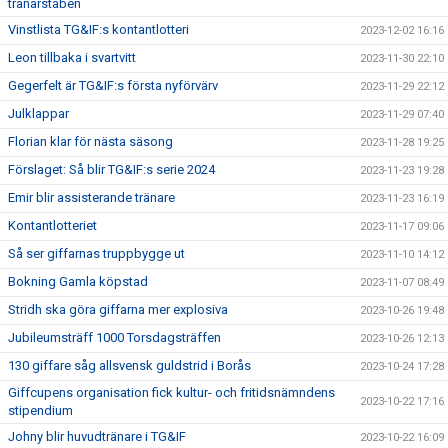
tränarstaben
Vinstlista TG&IF:s kontantlotteri
2023-12-02 16:16
Leon tillbaka i svartvitt
2023-11-30 22:10
Gegerfelt är TG&IF:s första nyförvärv
2023-11-29 22:12
Julklappar
2023-11-29 07:40
Florian klar för nästa säsong
2023-11-28 19:25
Förslaget: Så blir TG&IF:s serie 2024
2023-11-23 19:28
Emir blir assisterande tränare
2023-11-23 16:19
Kontantlotteriet
2023-11-17 09:06
Så ser giffarnas truppbygge ut
2023-11-10 14:12
Bokning Gamla köpstad
2023-11-07 08:49
Stridh ska göra giffarna mer explosiva
2023-10-26 19:48
Jubileumsträff 1000 Torsdagsträffen
2023-10-26 12:13
130 giffare såg allsvensk guldstrid i Borås
2023-10-24 17:28
Giffcupens organisation fick kultur- och fritidsnämndens
2023-10-22 17:16
stipendium
Johny blir huvudtränare i TG&IF
2023-10-22 16:09