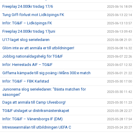
Freeplay 24.000kr tisdag 17/6
2025-06-16 18:09
Tung Giff-förlust mot Lidköpings FK
2025-06-13 22:14
Inför: TG&IF – Lidköpings FK
2025-06-13 13:57
Freeplay 24.000kr tisdag 17juni
2025-06-13 09:43
U17-laget slog serieledaren
2025-06-08 21:01
Glöm inte av att anmäla er till utbildningen!
2025-06-08 16:32
Jobbig nationaldagshelg för TG&IF
2025-06-07 22:26
Inför: Herrestads AIF – TG&IF
2025-06-07 12:32
Giffarna kämpade till sig poäng i Måns 300:e match
2025-06-01 21:22
Inför: TG&IF – FBK Karlstad
2025-05-30 17:00
Juniorerna slog serieledaren: ”Bästa matchen för
2025-05-30 11:42
säsongen”
Dags att anmäla till Camp Ulvesborg!
2025-05-30 11:23
TG&IF utslaget ur distriksmästerskapet
2025-05-28 22:27
Inför: TG&IF – Vänersborgs IF (DM)
2025-05-28 17:54
Intresseanmälan till utbildningen UEFA C
2025-05-24 20:27