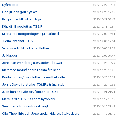
Nyårslotter
2022-12-27 10:18
God jul och gott nytt år!
2022-12-23 17:05
Bingolotter till Jul och Nyår
2022-12-21 08:47
Köp din Bingolott av TG&IF
2022-12-11 10:51
Missa inte morgondagens julmarknad!
2022-12-09 14:54
”Perra” stannar i TG&IF
2022-12-06 17:14
Vinstlista TG&IF:s kontantlotteri
2022-12-03 19:06
Julklappar
2022-12-02 07:47
Jonathan Wahnberg återvänder till TG&IF
2022-11-28 16:29
Klart med motståndare i nästa års serie
2022-11-28 16:21
Kontantlotteri/Bingolotter uppesittarkvällen
2022-11-25 10:12
Johny David förstärker TG&IF:s tränarstab
2022-11-22 10:32
Julin från Skövde AIK förstärker TG&IF
2022-11-21 21:24
Marcus blir TG&IF:s andra nyförvärv
2022-11-17 19:55
Snart dags för granförsäljning!
2022-11-16 21:42
Olle, Theo, Eric och Jose spelar vidare på Ulvesborg
2022-11-10 08:10