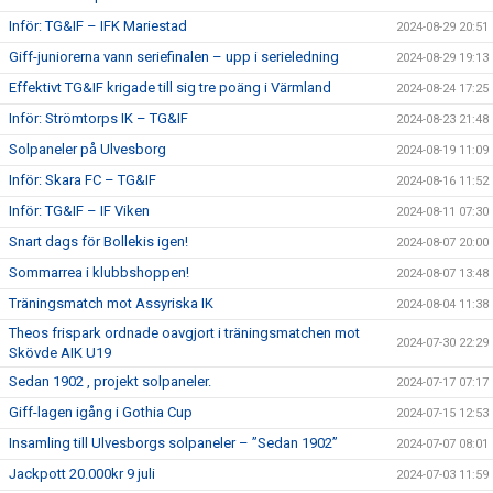
Inför: TG&IF – IFK Mariestad
2024-08-29 20:51
Giff-juniorerna vann seriefinalen – upp i serieledning
2024-08-29 19:13
Effektivt TG&IF krigade till sig tre poäng i Värmland
2024-08-24 17:25
Inför: Strömtorps IK – TG&IF
2024-08-23 21:48
Solpaneler på Ulvesborg
2024-08-19 11:09
Inför: Skara FC – TG&IF
2024-08-16 11:52
Inför: TG&IF – IF Viken
2024-08-11 07:30
Snart dags för Bollekis igen!
2024-08-07 20:00
Sommarrea i klubbshoppen!
2024-08-07 13:48
Träningsmatch mot Assyriska IK
2024-08-04 11:38
Theos frispark ordnade oavgjort i träningsmatchen mot
2024-07-30 22:29
Skövde AIK U19
Sedan 1902 , projekt solpaneler.
2024-07-17 07:17
Giff-lagen igång i Gothia Cup
2024-07-15 12:53
Insamling till Ulvesborgs solpaneler – ”Sedan 1902”
2024-07-07 08:01
Jackpott 20.000kr 9 juli
2024-07-03 11:59