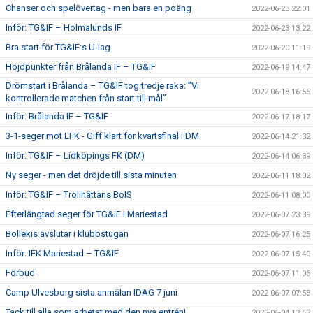
Chanser och spelövertag - men bara en poäng
2022-06-23 22:01
Inför: TG&IF – Holmalunds IF
2022-06-23 13:22
Bra start för TG&IF:s U-lag
2022-06-20 11:19
Höjdpunkter från Brålanda IF – TG&IF
2022-06-19 14:47
Drömstart i Brålanda – TG&IF tog tredje raka: ”Vi
2022-06-18 16:55
kontrollerade matchen från start till mål”
Inför: Brålanda IF – TG&IF
2022-06-17 18:17
3-1-seger mot LFK - Giff klart för kvartsfinal i DM
2022-06-14 21:32
Inför: TG&IF – Lidköpings FK (DM)
2022-06-14 06:39
Ny seger - men det dröjde till sista minuten
2022-06-11 18:02
Inför: TG&IF – Trollhättans BoIS
2022-06-11 08:00
Efterlängtad seger för TG&IF i Mariestad
2022-06-07 23:39
Bollekis avslutar i klubbstugan
2022-06-07 16:25
Inför: IFK Mariestad – TG&IF
2022-06-07 15:40
Förbud
2022-06-07 11:06
Camp Ulvesborg sista anmälan IDAG 7 juni
2022-06-07 07:58
Tack till alla som arbetat med den nya entrén!
2022-06-04 13:52