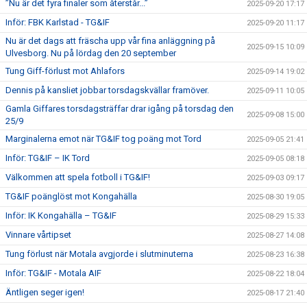
”Nu är det fyra finaler som återstår...”
2025-09-20 17:17
Inför: FBK Karlstad - TG&IF
2025-09-20 11:17
Nu är det dags att fräscha upp vår fina anläggning på
2025-09-15 10:09
Ulvesborg. Nu på lördag den 20 september
Tung Giff-förlust mot Ahlafors
2025-09-14 19:02
Dennis på kansliet jobbar torsdagskvällar framöver.
2025-09-11 10:05
Gamla Giffares torsdagsträffar drar igång på torsdag den
2025-09-08 15:00
25/9
Marginalerna emot när TG&IF tog poäng mot Tord
2025-09-05 21:41
Inför: TG&IF – IK Tord
2025-09-05 08:18
Välkommen att spela fotboll i TG&IF!
2025-09-03 09:17
TG&IF poänglöst mot Kongahälla
2025-08-30 19:05
Inför: IK Kongahälla – TG&IF
2025-08-29 15:33
Vinnare vårtipset
2025-08-27 14:08
Tung förlust när Motala avgjorde i slutminuterna
2025-08-23 16:38
Inför: TG&IF - Motala AIF
2025-08-22 18:04
Äntligen seger igen!
2025-08-17 21:40