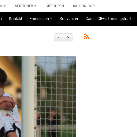
M
SEKTIONER
GIFFCUPEN
KICK ON CUP
n
Kontakt
Föreningen
Souvenirer
Gamla GIFFs Torsdagsträffar
<
>