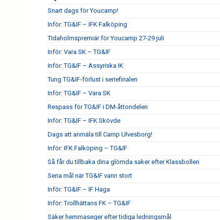
Snart dags för Youcamp!
Inför: TG&IF – IFK Falköping
TIdaholmspremiär för Youcamp 27-29 juli
Inför: Vara SK – TG&IF
Inför: TG&IF – Assyriska IK
Tung TG&IF-förlust i seriefinalen
Inför: TG&IF – Vara SK
Respass för TG&IF i DM-åttondelen
Inför: TG&IF – IFK Skövde
Dags att anmäla till Camp Ulvesborg!
Inför: IFK Falköping – TG&IF
Så får du tillbaka dina glömda saker efter Klassbollen
Sena mål när TG&IF vann stort
Inför: TG&IF – IF Haga
Inför: Trollhättans FK – TG&IF
Säker hemmaseger efter tidiga ledningsmål