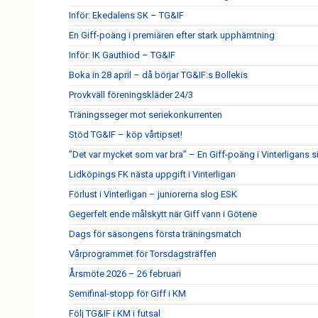
Inför: Ekedalens SK – TG&IF
En Giff-poäng i premiären efter stark upphämtning
Inför: IK Gauthiod – TG&IF
Boka in 28 april – då börjar TG&IF:s Bollekis
Provkväll föreningskläder 24/3
Träningsseger mot seriekonkurrenten
Stöd TG&IF – köp vårtipset!
”Det var mycket som var bra” – En Giff-poäng i Vinterligans 
Lidköpings FK nästa uppgift i Vinterligan
Förlust i Vinterligan – juniorerna slog ESK
Gegerfelt ende målskytt när Giff vann i Götene
Dags för säsongens första träningsmatch
Vårprogrammet för Torsdagsträffen
Årsmöte 2026 – 26 februari
Semifinal-stopp för Giff i KM
Följ TG&IF i KM i futsal