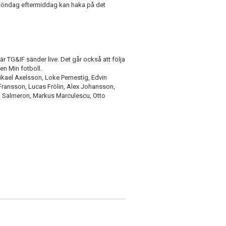
söndag eftermiddag kan haka på det
är TG&IF sänder live. Det går också att följa
en Min fotboll.
kael Axelsson, Loke Pernestig, Edvin
 Fransson, Lucas Frölin, Alex Johansson,
d Salmeron, Markus Marculescu, Otto