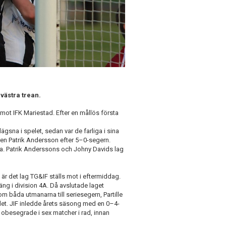
ästra trean.
ot IFK Mariestad. Efter en mållös första
lägsna i spelet, sedan var de farliga i sina
naren Patrik Andersson efter 5–0-segern.
vita. Patrik Anderssons och Johny Davids lag
är det lag TG&IF ställs mot i eftermiddag.
oäng i division 4A. Då avslutade laget
 båda utmanarna till seriesegern, Partille
et. JIF inledde årets säsong med en 0–4-
r obesegrade i sex matcher i rad, innan