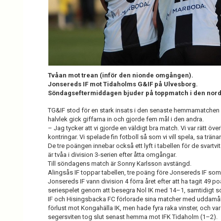
Tvåan mot trean (inför den nionde omgången).
Jonsereds IF mot Tidaholms G&IF på Ulvesborg.
Söndagseftermiddagen bjuder på toppmatch i den nordv
TG&IF stod för en stark insats i den senaste hemmamatchen m
halvlek gick giffarna in och gjorde fem mål i den andra.
– Jag tycker att vi gjorde en väldigt bra match. Vi var rätt över
kontringar. Vi spelade fin fotboll så som vi vill spela, sa trä
De tre poängen innebar också ett lyft i tabellen för de svart
är tvåa i division 3-serien efter åtta omgångar.
Till söndagens match är Sonny Karlsson avstängd.
Alingsås IF toppar tabellen, tre poäng före Jonsereds IF som 
Jonsereds IF vann division 4 förra året efter att ha tagit 49 p
seriespelet genom att besegra Nol IK med 14–1, samtidigt som
IF och Hisingsbacka FC förlorade sina matcher med uddamål
förlust mot Kongahälla IK, men hade fyra raka vinster, och va
segersviten tog slut senast hemma mot IFK Tidaholm (1–2).