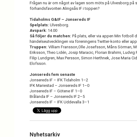
Frågan nu är om något av lagen som möts på Ulvesborg på 
förhandsfavoriten Alingsås IF i toppen?
Tidaholms G&IF – Jonsereds IF
Spelplats:
Ulvesborg.
Avspark:
14.00
Så följer du matchen:
På plats, eller via appen Min fotboll d
händelseutvecklingen via föreningens Twitter-konto eller app
Truppen:
Villiam Fransson,Olle Josefsson, Måns Sörman, Mi
Eriksson, Theo Lidén, Josip Maracic, Florian Brahimi, Ludvig
Filip Lundgren, Max Persson, Simon Herthnek, Jose Maria Ci
Elofsson.
Jonsereds fem senaste
Jonsereds IF – IFK Tidaholm 1–2
IFK Mariestad – Jonsereds IF 1–0
Jonsereds IF – Götene IF 1–0
Brålanda IF – Jonsereds IF 2–5
Jonsereds IF – IFK Uddevalla 3–1
Nyhetsarkiv