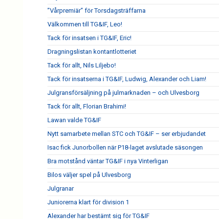
”Vårpremiär” för Torsdagsträffarna
Välkommen till TG&IF, Leo!
Tack för insatsen i TG&IF, Eric!
Dragningslistan kontantlotteriet
Tack för allt, Nils Liljebo!
Tack för insatserna i TG&IF, Ludwig, Alexander och Liam!
Julgransförsäljning på julmarknaden – och Ulvesborg
Tack för allt, Florian Brahimi!
Lawan valde TG&IF
Nytt samarbete mellan STC och TG&IF – ser erbjudandet
Isac fick Junorbollen när P18-laget avslutade säsongen
Bra motstånd väntar TG&IF i nya Vinterligan
Bilos väljer spel på Ulvesborg
Julgranar
Juniorerna klart för division 1
Alexander har bestämt sig för TG&IF