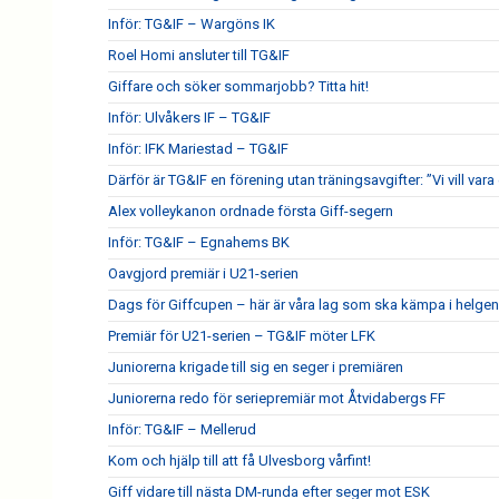
Inför: TG&IF – Wargöns IK
Roel Homi ansluter till TG&IF
Giffare och söker sommarjobb? Titta hit!
Inför: Ulvåkers IF – TG&IF
Inför: IFK Mariestad – TG&IF
Därför är TG&IF en förening utan träningsavgifter: ”Vi vill vara 
Alex volleykanon ordnade första Giff-segern
Inför: TG&IF – Egnahems BK
Oavgjord premiär i U21-serien
Dags för Giffcupen – här är våra lag som ska kämpa i helgen
Premiär för U21-serien – TG&IF möter LFK
Juniorerna krigade till sig en seger i premiären
Juniorerna redo för seriepremiär mot Åtvidabergs FF
Inför: TG&IF – Mellerud
Kom och hjälp till att få Ulvesborg vårfint!
Giff vidare till nästa DM-runda efter seger mot ESK