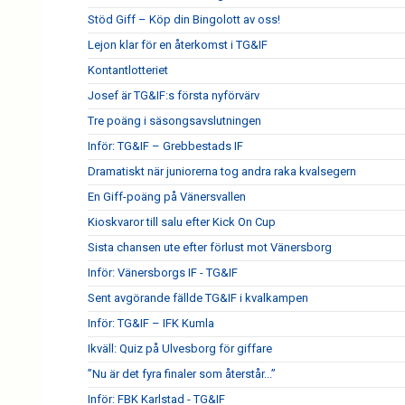
Stöd Giff – Köp din Bingolott av oss!
Lejon klar för en återkomst i TG&IF
Kontantlotteriet
Josef är TG&IF:s första nyförvärv
Tre poäng i säsongsavslutningen
Inför: TG&IF – Grebbestads IF
Dramatiskt när juniorerna tog andra raka kvalsegern
En Giff-poäng på Vänersvallen
Kioskvaror till salu efter Kick On Cup
Sista chansen ute efter förlust mot Vänersborg
Inför: Vänersborgs IF - TG&IF
Sent avgörande fällde TG&IF i kvalkampen
Inför: TG&IF – IFK Kumla
Ikväll: Quiz på Ulvesborg för giffare
”Nu är det fyra finaler som återstår...”
Inför: FBK Karlstad - TG&IF