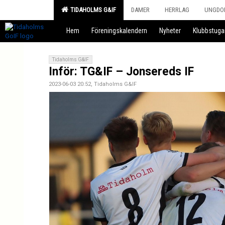
TIDAHOLMS G&IF
DAMER
HERRLAG
UNGDO
Hem
Föreningskalendern
Nyheter
Klubbstuga
Tidaholms G&IF
Inför: TG&IF – Jonsereds IF
2023-06-03 20:52, Tidaholms G&IF