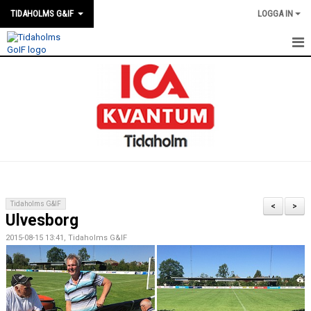
TIDAHOLMS G&IF
LOGGA IN
HEM
FÖRENINGSKALENDERN
NYHETER
KLUBBSTUGAN
KONTAKT
Tidaholms G&IF
<
>
Ulvesborg
FÖRENINGEN
2015-08-15 13:41, Tidaholms G&IF
SOUVENIRER
GAMLA GIFFS TORSDAGSTRÄFFAR
MATCHER