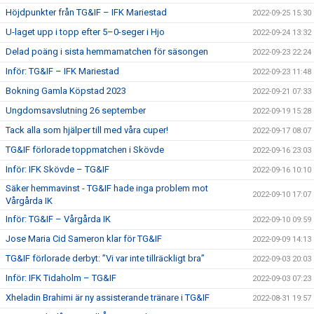
Höjdpunkter från TG&IF – IFK Mariestad
2022-09-25 15:30
U-laget upp i topp efter 5–0-seger i Hjo
2022-09-24 13:32
Delad poäng i sista hemmamatchen för säsongen
2022-09-23 22:24
Inför: TG&IF – IFK Mariestad
2022-09-23 11:48
Bokning Gamla Köpstad 2023
2022-09-21 07:33
Ungdomsavslutning 26 september
2022-09-19 15:28
Tack alla som hjälper till med våra cuper!
2022-09-17 08:07
TG&IF förlorade toppmatchen i Skövde
2022-09-16 23:03
Inför: IFK Skövde – TG&IF
2022-09-16 10:10
Säker hemmavinst - TG&IF hade inga problem mot
2022-09-10 17:07
Vårgårda IK
Inför: TG&IF – Vårgårda IK
2022-09-10 09:59
Jose Maria Cid Sameron klar för TG&IF
2022-09-09 14:13
TG&IF förlorade derbyt: ”Vi var inte tillräckligt bra”
2022-09-03 20:03
Inför: IFK Tidaholm – TG&IF
2022-09-03 07:23
Xheladin Brahimi är ny assisterande tränare i TG&IF
2022-08-31 19:57