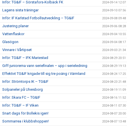
Inför: TG&IF – Sörstafors-Kolbäck FK
2024-09-14 12:07
Lagens sista träningar
2024-09-10 07:56
Inför: IF Karlstad Fotbollsutveckling – TG&IF
2024-09-08 09:48
Justering planer
2024-09-06 08:28
Vattenflaskor
2024-09-04 10:55
Glasögon
2024-09-04 08:17
Vinnare i Vårtipset
2024-09-03 21:34
Inför: TG&IF – IFK Mariestad
2024-08-29 20:51
Giff-juniorerna vann seriefinalen – upp i serieledning
2024-08-29 19:13
Effektivt TG&IF krigade till sig tre poäng i Värmland
2024-08-24 17:25
Inför: Strömtorps IK – TG&IF
2024-08-23 21:48
Solpaneler på Ulvesborg
2024-08-19 11:09
Inför: Skara FC – TG&IF
2024-08-16 11:52
Inför: TG&IF – IF Viken
2024-08-11 07:30
Snart dags för Bollekis igen!
2024-08-07 20:00
Sommarrea i klubbshoppen!
2024-08-07 13:48