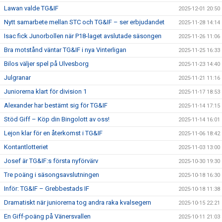
Lawan valde TG&IF
2025-12-01 20:50
Nytt samarbete mellan STC och TG&IF – ser erbjudandet
2025-11-28 14:14
Isac fick Junorbollen när P18-laget avslutade säsongen
2025-11-26 11:06
Bra motstånd väntar TG&IF i nya Vinterligan
2025-11-25 16:33
Bilos väljer spel på Ulvesborg
2025-11-23 14:40
Julgranar
2025-11-21 11:16
Juniorerna klart för division 1
2025-11-17 18:53
Alexander har bestämt sig för TG&IF
2025-11-14 17:15
Stöd Giff – Köp din Bingolott av oss!
2025-11-14 16:01
Lejon klar för en återkomst i TG&IF
2025-11-06 18:42
Kontantlotteriet
2025-11-03 13:00
Josef är TG&IF:s första nyförvärv
2025-10-30 19:30
Tre poäng i säsongsavslutningen
2025-10-18 16:30
Inför: TG&IF – Grebbestads IF
2025-10-18 11:38
Dramatiskt när juniorerna tog andra raka kvalsegern
2025-10-15 22:21
En Giff-poäng på Vänersvallen
2025-10-11 21:03