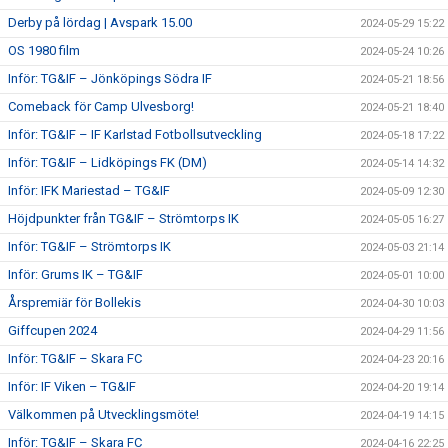
Derby på lördag | Avspark 15.00
2024-05-29 15:22
OS 1980 film
2024-05-24 10:26
Inför: TG&IF – Jönköpings Södra IF
2024-05-21 18:56
Comeback för Camp Ulvesborg!
2024-05-21 18:40
Inför: TG&IF – IF Karlstad Fotbollsutveckling
2024-05-18 17:22
Inför: TG&IF – Lidköpings FK (DM)
2024-05-14 14:32
Inför: IFK Mariestad – TG&IF
2024-05-09 12:30
Höjdpunkter från TG&IF – Strömtorps IK
2024-05-05 16:27
Inför: TG&IF – Strömtorps IK
2024-05-03 21:14
Inför: Grums IK – TG&IF
2024-05-01 10:00
Årspremiär för Bollekis
2024-04-30 10:03
Giffcupen 2024
2024-04-29 11:56
Inför: TG&IF – Skara FC
2024-04-23 20:16
Inför: IF Viken – TG&IF
2024-04-20 19:14
Välkommen på Utvecklingsmöte!
2024-04-19 14:15
Inför: TG&IF – Skara FC
2024-04-16 22:25