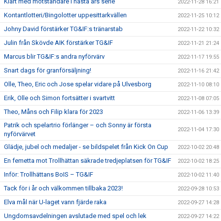
Klart med motståndare i nästa års serie
2022-11-28 16:21
Kontantlotteri/Bingolotter uppesittarkvällen
2022-11-25 10:12
Johny David förstärker TG&IF:s tränarstab
2022-11-22 10:32
Julin från Skövde AIK förstärker TG&IF
2022-11-21 21:24
Marcus blir TG&IF:s andra nyförvärv
2022-11-17 19:55
Snart dags för granförsäljning!
2022-11-16 21:42
Olle, Theo, Eric och Jose spelar vidare på Ulvesborg
2022-11-10 08:10
Erik, Olle och Simon fortsätter i svartvitt
2022-11-08 07:05
Theo, Måns och Filip klara för 2023
2022-11-06 13:39
Patrik och spelartrio förlänger – och Sonny är första
2022-11-04 17:30
nyförvärvet
Glädje, jubel och medaljer - se bildspelet från Kick On Cup
2022-10-02 20:48
En femetta mot Trollhättan säkrade tredjeplatsen för TG&IF
2022-10-02 18:25
Inför: Trollhättans BoIS – TG&IF
2022-10-02 11:40
Tack för i år och välkommen tillbaka 2023!
2022-09-28 10:53
Elva mål när U-laget vann fjärde raka
2022-09-27 14:28
Ungdomsavdelningen avslutade med spel och lek
2022-09-27 14:22