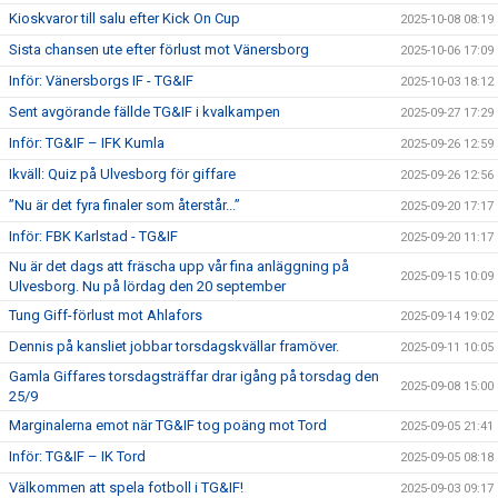
Kioskvaror till salu efter Kick On Cup
2025-10-08 08:19
Sista chansen ute efter förlust mot Vänersborg
2025-10-06 17:09
Inför: Vänersborgs IF - TG&IF
2025-10-03 18:12
Sent avgörande fällde TG&IF i kvalkampen
2025-09-27 17:29
Inför: TG&IF – IFK Kumla
2025-09-26 12:59
Ikväll: Quiz på Ulvesborg för giffare
2025-09-26 12:56
”Nu är det fyra finaler som återstår...”
2025-09-20 17:17
Inför: FBK Karlstad - TG&IF
2025-09-20 11:17
Nu är det dags att fräscha upp vår fina anläggning på
2025-09-15 10:09
Ulvesborg. Nu på lördag den 20 september
Tung Giff-förlust mot Ahlafors
2025-09-14 19:02
Dennis på kansliet jobbar torsdagskvällar framöver.
2025-09-11 10:05
Gamla Giffares torsdagsträffar drar igång på torsdag den
2025-09-08 15:00
25/9
Marginalerna emot när TG&IF tog poäng mot Tord
2025-09-05 21:41
Inför: TG&IF – IK Tord
2025-09-05 08:18
Välkommen att spela fotboll i TG&IF!
2025-09-03 09:17