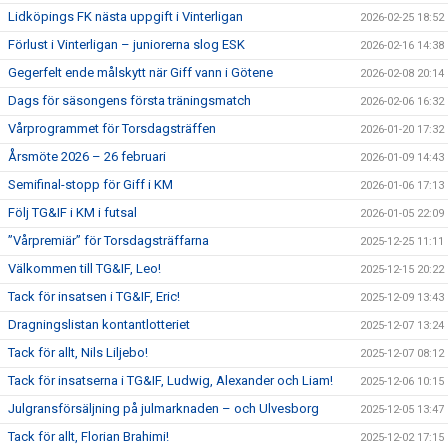
Lidköpings FK nästa uppgift i Vinterligan
2026-02-25 18:52
Förlust i Vinterligan – juniorerna slog ESK
2026-02-16 14:38
Gegerfelt ende målskytt när Giff vann i Götene
2026-02-08 20:14
Dags för säsongens första träningsmatch
2026-02-06 16:32
Vårprogrammet för Torsdagsträffen
2026-01-20 17:32
Årsmöte 2026 – 26 februari
2026-01-09 14:43
Semifinal-stopp för Giff i KM
2026-01-06 17:13
Följ TG&IF i KM i futsal
2026-01-05 22:09
”Vårpremiär” för Torsdagsträffarna
2025-12-25 11:11
Välkommen till TG&IF, Leo!
2025-12-15 20:22
Tack för insatsen i TG&IF, Eric!
2025-12-09 13:43
Dragningslistan kontantlotteriet
2025-12-07 13:24
Tack för allt, Nils Liljebo!
2025-12-07 08:12
Tack för insatserna i TG&IF, Ludwig, Alexander och Liam!
2025-12-06 10:15
Julgransförsäljning på julmarknaden – och Ulvesborg
2025-12-05 13:47
Tack för allt, Florian Brahimi!
2025-12-02 17:15