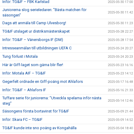
Inför: TG&IF – FBK Karlstad
2025-05-30 17:00
Juniorerna slog serieledaren: ”Bästa matchen för
2025-05-30 11:42
säsongen”
Dags att anmäla till Camp Ulvesborg!
2025-05-30 11:23
TG&IF utslaget ur distriksmästerskapet
2025-05-28 22:27
Inför: TG&IF – Vänersborgs IF (DM)
2025-05-28 17:54
Intresseanmälan till utbildningen UEFA C
2025-05-24 20:27
Tung förlust i Motala
2025-05-24 20:23
Här är Giff-laget som gärna blir fler!
2025-05-23 16:16
Inför: Motala AIF – TG&IF
2025-05-23 14:12
Gegerfelt ordnade en Giff-poäng mot Ahlafors
2025-05-17 16:48
Inför: TG&IF – Ahlafors IF
2025-05-16 21:33
Tuffare serie för juniorerna: ”Utveckla spelarna inför nästa
2025-05-14 12:46
steg”
Säsongens första bortavinst för TG&IF
2025-05-09 21:44
Inför: Skara FC – TG&IF
2025-05-09 14:52
TG&IF kunde inte sno poäng av Kongahälla
2025-05-04 18:40