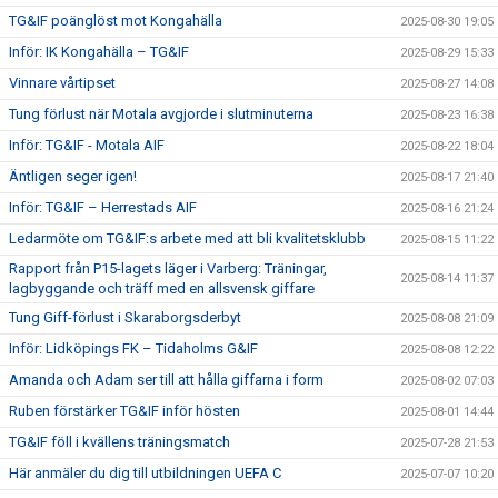
TG&IF poänglöst mot Kongahälla
2025-08-30 19:05
Inför: IK Kongahälla – TG&IF
2025-08-29 15:33
Vinnare vårtipset
2025-08-27 14:08
Tung förlust när Motala avgjorde i slutminuterna
2025-08-23 16:38
Inför: TG&IF - Motala AIF
2025-08-22 18:04
Äntligen seger igen!
2025-08-17 21:40
Inför: TG&IF – Herrestads AIF
2025-08-16 21:24
Ledarmöte om TG&IF:s arbete med att bli kvalitetsklubb
2025-08-15 11:22
Rapport från P15-lagets läger i Varberg: Träningar,
2025-08-14 11:37
lagbyggande och träff med en allsvensk giffare
Tung Giff-förlust i Skaraborgsderbyt
2025-08-08 21:09
Inför: Lidköpings FK – Tidaholms G&IF
2025-08-08 12:22
Amanda och Adam ser till att hålla giffarna i form
2025-08-02 07:03
Ruben förstärker TG&IF inför hösten
2025-08-01 14:44
TG&IF föll i kvällens träningsmatch
2025-07-28 21:53
Här anmäler du dig till utbildningen UEFA C
2025-07-07 10:20