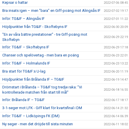
Kepsar o hattar
2022-07-06 08:45
Bra insats igen – men ”bara” en Giff-poäng mot Alingsås IF
2022-07-02 19:17
Inför: TG&IF – Alingsås IF
2022-07-01 11:22
Höjdpunkter från TG&IF - Skoftebyns IF
2022-06-30 20:09
"En av våra bättre prestationer" - tre Giff-poäng mot
2022-06-29 22:19
Skoftebyn
Inför: TG&IF – Skoftebyns IF
2022-06-29 17:18
Chanser och spelövertag - men bara en poäng
2022-06-23 22:01
Inför: TG&IF – Holmalunds IF
2022-06-23 13:22
Bra start för TG&IF:s U-lag
2022-06-20 11:19
Höjdpunkter från Brålanda IF – TG&IF
2022-06-19 14:47
Drömstart i Brålanda – TG&IF tog tredje raka: ”Vi
2022-06-18 16:55
kontrollerade matchen från start till mål”
Inför: Brålanda IF – TG&IF
2022-06-17 18:17
3-1-seger mot LFK - Giff klart för kvartsfinal i DM
2022-06-14 21:32
Inför: TG&IF – Lidköpings FK (DM)
2022-06-14 06:39
Ny seger - men det dröjde till sista minuten
2022-06-11 18:02