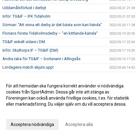
Uddamålsförlust i derbyt
2022-05-21 21:34
Inför: TG&IF – IFK Tidaholm
2022-05-21 07:03
Sörman: ”Att vinna ett derby är det bästa som kan hända”
2022-05-20 17:28
Florians första Tidaholmsderby – ”en kittlande känsla”
2022-05-19 20:35
TG&IF enkelt vidare i DM
2022-05-17 22:04
Inför: Skultorps IF – TG&IF (DM)
2022-05-17 10:35
Andra raka för TG&IF – bortavann i Allingsås
2022-05-14 17:50
Lördagens match skjuts upp!
2022-05-06 14:42
Äntligen Bilbingon drar igång – premiär 10 maj!
2022-05-06 13:02
Dubbla Giff-segrar i inledningen av U-lagsserien
2022-05-04 16:34
För att hemsidan ska fungera korrekt använder vi nödvändiga
cookies från SportAdmin. Dessa går inte att stänga av.
Glädje och jubel - stort bildspel från Giffcupens avgörande
2022-05-01 21:34
Föreningen kan också använda frivilliga cookies, t.ex. för statistik
Full fart även andra helgen av Giffcupen - se bilderna här!
2022-04-30 15:23
eller marknadsföring. Du väljer själv om du vill acceptera dessa.
Första matchen på Ulvesborg – årets första trepoängare
2022-04-29 21:44
Anpassa dina val
Inför: TG&IF – Åsarp-Trädet FK
2022-04-29 10:02
Acceptera nödvändiga
Acceptera alla
Hemmapremiär på riktigt – Åsarp-Trädet kommer till
2022-04-24 15:56
Ulvesborg