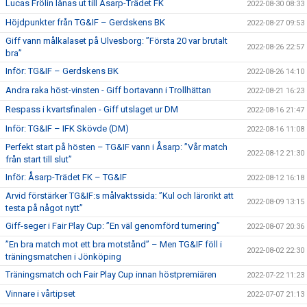
Lucas Frölin lånas ut till Åsarp-Trädet FK
2022-08-30 08:33
Höjdpunkter från TG&IF – Gerdskens BK
2022-08-27 09:53
Giff vann målkalaset på Ulvesborg: ”Första 20 var brutalt
2022-08-26 22:57
bra”
Inför: TG&IF – Gerdskens BK
2022-08-26 14:10
Andra raka höst-vinsten - Giff bortavann i Trollhättan
2022-08-21 16:23
Respass i kvartsfinalen - Giff utslaget ur DM
2022-08-16 21:47
Inför: TG&IF – IFK Skövde (DM)
2022-08-16 11:08
Perfekt start på hösten – TG&IF vann i Åsarp: ”Vår match
2022-08-12 21:30
från start till slut”
Inför: Åsarp-Trädet FK – TG&IF
2022-08-12 16:18
Arvid förstärker TG&IF:s målvaktssida: ”Kul och lärorikt att
2022-08-09 13:15
testa på något nytt”
Giff-seger i Fair Play Cup: ”En väl genomförd turnering”
2022-08-07 20:36
”En bra match mot ett bra motstånd” – Men TG&IF föll i
2022-08-02 22:30
träningsmatchen i Jönköping
Träningsmatch och Fair Play Cup innan höstpremiären
2022-07-22 11:23
Vinnare i vårtipset
2022-07-07 21:13