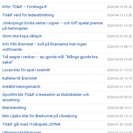
Inför: TG&IF – Forshaga IF
2024-04-14 09:26
TG&IF värd för ledarutbildning
2024-04-13 12:30
Jönköpings Södra väntar i cupen – och Giff spelar premiär
2024-04-07 14:59
på hemmaplan
Glöm inte köpa vårtips!
2024-03-25 09:26
Info från årsmötet – koll på finanserna men ingen
2024-03-13 08:17
ordförande
Två segrar i veckan – sju gjorda mål: ”Många gjorde bra
2024-03-09 14:09
saker”
Lucas klar för spel i svartvitt
2024-02-27 19:52
Kallelse till årsmötet
2024-02-20 13:14
Inställd träningsmatch
2024-02-16 13:31
Sportlife blir TG&IF:s leverantör av klubbkläder och
2024-02-09 09:52
utrustning
Matchändring
2024-02-08 10:51
Nils Liljebo klar för återkomst på Ulvesborg
2024-02-02 19:12
TG&IF går med i Folkspels JOYNA
2024-01-26 10:00
Uthyrning klubbstugan
2024-01-19 10:38