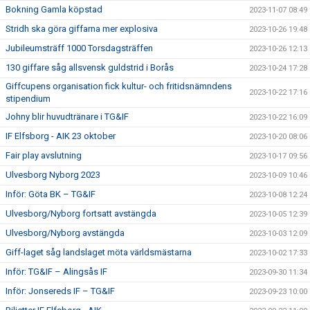
Bokning Gamla köpstad
2023-11-07 08:49
Stridh ska göra giffarna mer explosiva
2023-10-26 19:48
Jubileumsträff 1000 Torsdagsträffen
2023-10-26 12:13
130 giffare såg allsvensk guldstrid i Borås
2023-10-24 17:28
Giffcupens organisation fick kultur- och fritidsnämndens
2023-10-22 17:16
stipendium
Johny blir huvudtränare i TG&IF
2023-10-22 16:09
IF Elfsborg - AIK 23 oktober
2023-10-20 08:06
Fair play avslutning
2023-10-17 09:56
Ulvesborg Nyborg 2023
2023-10-09 10:46
Inför: Göta BK – TG&IF
2023-10-08 12:24
Ulvesborg/Nyborg fortsatt avstängda
2023-10-05 12:39
Ulvesborg/Nyborg avstängda
2023-10-03 12:09
Giff-laget såg landslaget möta världsmästarna
2023-10-02 17:33
Inför: TG&IF – Alingsås IF
2023-09-30 11:34
Inför: Jonsereds IF – TG&IF
2023-09-23 10:00