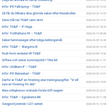
2026-05-30 14:23
Inför: IFK Falköping – TG&IF
2026-05-29 14:24
Så får du tillbaka dina glömda saker efter Klassbollen
2026-05-25 14:59
Sena mål när TG&IF vann stort
2026-05-23 15:31
Inför: TG&IF – IF Haga
2026-05-22 18:24
Inför: Trollhättans FK – TG&IF
2026-05-14 08:08
Säker hemmaseger efter tidiga ledningsmål
2026-05-09 16:40
Inför: TG&IF – Wargöns IK
2026-05-09 10:18
Roel Homi ansluter till TG&IF
2026-05-08 13:56
Giffare och söker sommarjobb? Titta hit!
2026-05-06 11:31
Inför: Ulvåkers IF – TG&IF
2026-05-04 15:47
Inför: IFK Mariestad – TG&IF
2026-04-30 13:51
Därför är TG&IF en förening utan träningsavgifter: ”Vi vill
2026-04-29 13:02
vara en förening för alla”
Alex volleykanon ordnade första Giff-segern
2026-04-23 22:07
Inför: TG&IF – Egnahems BK
2026-04-23 11:08
Oavgjord premiär i U21-serien
2026-04-15 12:58