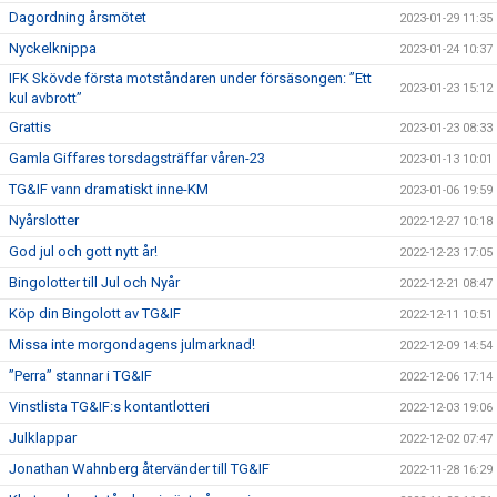
Dagordning årsmötet
2023-01-29 11:35
Nyckelknippa
2023-01-24 10:37
IFK Skövde första motståndaren under försäsongen: ”Ett
2023-01-23 15:12
kul avbrott”
Grattis
2023-01-23 08:33
Gamla Giffares torsdagsträffar våren-23
2023-01-13 10:01
TG&IF vann dramatiskt inne-KM
2023-01-06 19:59
Nyårslotter
2022-12-27 10:18
God jul och gott nytt år!
2022-12-23 17:05
Bingolotter till Jul och Nyår
2022-12-21 08:47
Köp din Bingolott av TG&IF
2022-12-11 10:51
Missa inte morgondagens julmarknad!
2022-12-09 14:54
”Perra” stannar i TG&IF
2022-12-06 17:14
Vinstlista TG&IF:s kontantlotteri
2022-12-03 19:06
Julklappar
2022-12-02 07:47
Jonathan Wahnberg återvänder till TG&IF
2022-11-28 16:29