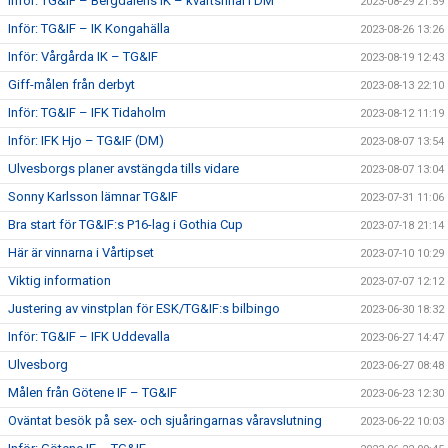
Inför: TG&IF – Bergdalens IK – kvartsfinal i DM
2023-08-29 21:59
Inför: TG&IF – IK Kongahälla
2023-08-26 13:26
Inför: Vårgårda IK – TG&IF
2023-08-19 12:43
Giff-målen från derbyt
2023-08-13 22:10
Inför: TG&IF – IFK Tidaholm
2023-08-12 11:19
Inför: IFK Hjo – TG&IF (DM)
2023-08-07 13:54
Ulvesborgs planer avstängda tills vidare
2023-08-07 13:04
Sonny Karlsson lämnar TG&IF
2023-07-31 11:06
Bra start för TG&IF:s P16-lag i Gothia Cup
2023-07-18 21:14
Här är vinnarna i Vårtipset
2023-07-10 10:29
Viktig information
2023-07-07 12:12
Justering av vinstplan för ESK/TG&IF:s bilbingo
2023-06-30 18:32
Inför: TG&IF – IFK Uddevalla
2023-06-27 14:47
Ulvesborg
2023-06-27 08:48
Målen från Götene IF – TG&IF
2023-06-23 12:30
Oväntat besök på sex- och sjuåringarnas våravslutning
2023-06-22 10:03