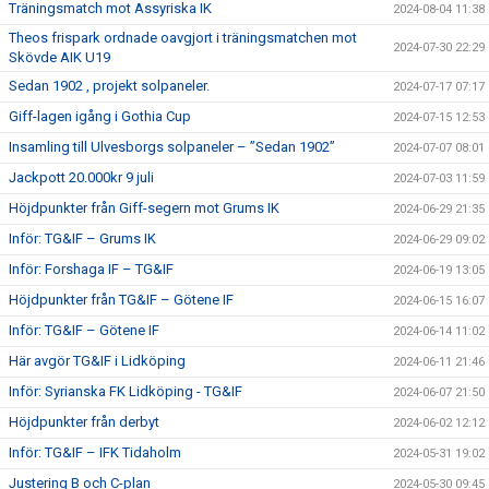
Träningsmatch mot Assyriska IK
2024-08-04 11:38
Theos frispark ordnade oavgjort i träningsmatchen mot
2024-07-30 22:29
Skövde AIK U19
Sedan 1902 , projekt solpaneler.
2024-07-17 07:17
Giff-lagen igång i Gothia Cup
2024-07-15 12:53
Insamling till Ulvesborgs solpaneler – ”Sedan 1902”
2024-07-07 08:01
Jackpott 20.000kr 9 juli
2024-07-03 11:59
Höjdpunkter från Giff-segern mot Grums IK
2024-06-29 21:35
Inför: TG&IF – Grums IK
2024-06-29 09:02
Inför: Forshaga IF – TG&IF
2024-06-19 13:05
Höjdpunkter från TG&IF – Götene IF
2024-06-15 16:07
Inför: TG&IF – Götene IF
2024-06-14 11:02
Här avgör TG&IF i Lidköping
2024-06-11 21:46
Inför: Syrianska FK Lidköping - TG&IF
2024-06-07 21:50
Höjdpunkter från derbyt
2024-06-02 12:12
Inför: TG&IF – IFK Tidaholm
2024-05-31 19:02
Justering B och C-plan
2024-05-30 09:45