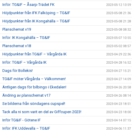
Inför: TG&IF – Åsarp-Trädet FK
2023-05-12 13:59
Höjdpunkter från IFK Falköping – TG&IF
2023-05-08 21:36
Höjdpunkter från IK Kongahälla – TG&IF
2023-05-08 21:28
Planschemat v19
2023-05-08 08:32
Inför: IK Kongahälla – TG&IF
2023-05-07 10:55
Planschemat v18
2023-05-02 08:57
Höjdpunkter från TG&IF – Vårgårda IK
2023-04-29 22:36
Inför: TG&IF – Vårgårda IK
2023-04-28 16:52
Dags för Bollekis!
2023-04-27 15:21
TG&IF möter Vårgårda – Välkommen!
2023-04-27 14:09
Äntligen dags för bilbingo i Ekedalen!
2023-04-26 20:58
Ändring av planschemat v17
2023-04-26 08:14
Se bilderna från söndagens cupspel!
2023-04-23 18:51
Tack alla ni som varit en del av Giffcupen 2023!
2023-04-23 18:00
Inför TG&IF - Götene IF
2023-04-14 07:15
Inför: IFK Uddevalla – TG&IF
2023-04-06 11:37