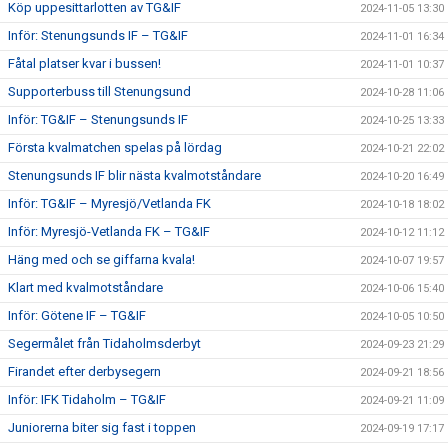
Köp uppesittarlotten av TG&IF
2024-11-05 13:30
Inför: Stenungsunds IF – TG&IF
2024-11-01 16:34
Fåtal platser kvar i bussen!
2024-11-01 10:37
Supporterbuss till Stenungsund
2024-10-28 11:06
Inför: TG&IF – Stenungsunds IF
2024-10-25 13:33
Första kvalmatchen spelas på lördag
2024-10-21 22:02
Stenungsunds IF blir nästa kvalmotståndare
2024-10-20 16:49
Inför: TG&IF – Myresjö/Vetlanda FK
2024-10-18 18:02
Inför: Myresjö-Vetlanda FK – TG&IF
2024-10-12 11:12
Häng med och se giffarna kvala!
2024-10-07 19:57
Klart med kvalmotståndare
2024-10-06 15:40
Inför: Götene IF – TG&IF
2024-10-05 10:50
Segermålet från Tidaholmsderbyt
2024-09-23 21:29
Firandet efter derbysegern
2024-09-21 18:56
Inför: IFK Tidaholm – TG&IF
2024-09-21 11:09
Juniorerna biter sig fast i toppen
2024-09-19 17:17