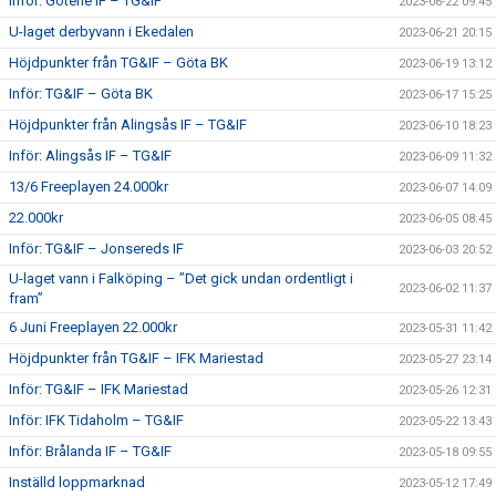
Inför: Götene IF – TG&IF
2023-06-22 09:45
U-laget derbyvann i Ekedalen
2023-06-21 20:15
Höjdpunkter från TG&IF – Göta BK
2023-06-19 13:12
Inför: TG&IF – Göta BK
2023-06-17 15:25
Höjdpunkter från Alingsås IF – TG&IF
2023-06-10 18:23
Inför: Alingsås IF – TG&IF
2023-06-09 11:32
13/6 Freeplayen 24.000kr
2023-06-07 14:09
22.000kr
2023-06-05 08:45
Inför: TG&IF – Jonsereds IF
2023-06-03 20:52
U-laget vann i Falköping – ”Det gick undan ordentligt i
2023-06-02 11:37
fram”
6 Juni Freeplayen 22.000kr
2023-05-31 11:42
Höjdpunkter från TG&IF – IFK Mariestad
2023-05-27 23:14
Inför: TG&IF – IFK Mariestad
2023-05-26 12:31
Inför: IFK Tidaholm – TG&IF
2023-05-22 13:43
Inför: Brålanda IF – TG&IF
2023-05-18 09:55
Inställd loppmarknad
2023-05-12 17:49