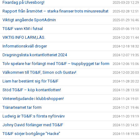
Fixardag på Ulvesborg!
2025-03-23 12:29
Rapport från årsmötet – starka finanser trots minusresultat
2025-02-28 12:51
Viktigt angående SportAdmin
2025-01-29 16:46
TG&IF vann KM i futsal
2025-01-06 19:13
VIKTIG INFO LARM,LÄS.
2024-12-20 11:44
Informationskväll droger
2024-12-18 18:32
Dragningslista kontantlotteriet 2024
2024-12-07 19:35
Tolv spelare har förlängt med TG&IF – truppbygget tar form
2024-12-06 15:06
Välkommen till TG&IF, Simon och Gustav!
2024-12-03 20:03
Liam har bestämt sig för TG&IF
2024-11-28 20:22
Stöd TG&IF – köp kontantlotten!
2024-11-28 13:50
Vintererbjudande i klubbshoppen!
2024-11-24 19:01
Tränarteamet tar form
2024-11-21 19:46
Ludwig är TG&IF:s första nyförvärv
2024-11-20 19:19
Johny David förlänger med TG&IF
2024-11-20 14:51
TG&IF sörjer bortgånge ”Hacke”
2024-11-18 19:55