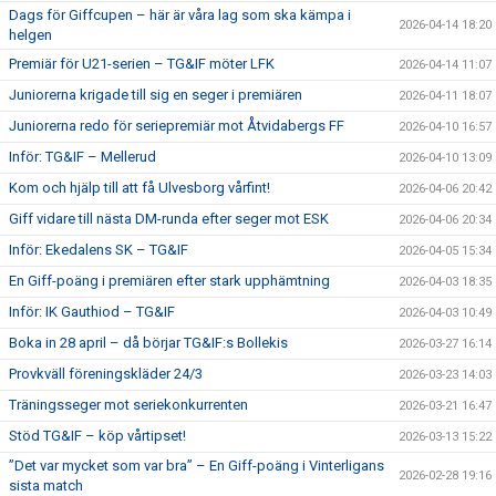
Dags för Giffcupen – här är våra lag som ska kämpa i
2026-04-14 18:20
helgen
Premiär för U21-serien – TG&IF möter LFK
2026-04-14 11:07
Juniorerna krigade till sig en seger i premiären
2026-04-11 18:07
Juniorerna redo för seriepremiär mot Åtvidabergs FF
2026-04-10 16:57
Inför: TG&IF – Mellerud
2026-04-10 13:09
Kom och hjälp till att få Ulvesborg vårfint!
2026-04-06 20:42
Giff vidare till nästa DM-runda efter seger mot ESK
2026-04-06 20:34
Inför: Ekedalens SK – TG&IF
2026-04-05 15:34
En Giff-poäng i premiären efter stark upphämtning
2026-04-03 18:35
Inför: IK Gauthiod – TG&IF
2026-04-03 10:49
Boka in 28 april – då börjar TG&IF:s Bollekis
2026-03-27 16:14
Provkväll föreningskläder 24/3
2026-03-23 14:03
Träningsseger mot seriekonkurrenten
2026-03-21 16:47
Stöd TG&IF – köp vårtipset!
2026-03-13 15:22
”Det var mycket som var bra” – En Giff-poäng i Vinterligans
2026-02-28 19:16
sista match