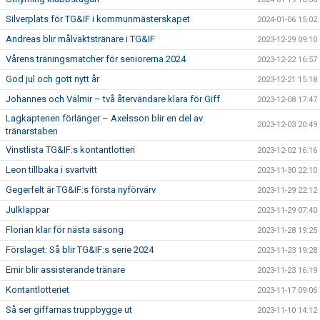
Silverplats för TG&IF i kommunmästerskapet
2024-01-06 15:02
Andreas blir målvaktstränare i TG&IF
2023-12-29 09:10
Vårens träningsmatcher för seniorerna 2024
2023-12-22 16:57
God jul och gott nytt år
2023-12-21 15:18
Johannes och Valmir – två återvändare klara för Giff
2023-12-08 17:47
Lagkaptenen förlänger – Axelsson blir en del av
2023-12-03 20:49
tränarstaben
Vinstlista TG&IF:s kontantlotteri
2023-12-02 16:16
Leon tillbaka i svartvitt
2023-11-30 22:10
Gegerfelt är TG&IF:s första nyförvärv
2023-11-29 22:12
Julklappar
2023-11-29 07:40
Florian klar för nästa säsong
2023-11-28 19:25
Förslaget: Så blir TG&IF:s serie 2024
2023-11-23 19:28
Emir blir assisterande tränare
2023-11-23 16:19
Kontantlotteriet
2023-11-17 09:06
Så ser giffarnas truppbygge ut
2023-11-10 14:12