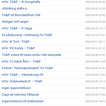
Inför: TG&IF – IK Kongahälla
2025-05-04 06:36
Utbildning ställs in
2025-05-02 10:59
TG&IF till åttondelsfinal i DM
2025-04-29 22:02
Äntligen Giff-seger!
2025-04-24 22:34
Inför: TG&IF – IF Haga
2025-04-24 12:12
En påskpoäng i Jönköping för TG&IF
2025-04-18 15:41
Inför: IK Tord - TG&IF
2025-04-17 20:11
Inför: IFK Kumla – TG&IF
2025-04-12 07:31
TG&IF vidare till nästa runda i DM-slutspelet
2025-04-08 22:37
Inför: FC Kabel Åttio – TG&IF
2025-04-08 15:54
Förlust i ”hemmapremiären” för TG&IF
2025-04-04 22:45
Inför: TG&IF – Vänersborgs FK
2025-04-04 13:55
Inför: Grebbestads IF – TG&IF
2025-03-29 10:12
Ingen supporterbuss
2025-03-28 19:06
Dags att redovisa Vårtipset
2025-03-24 19:04
Supporterbuss till Grebbestad
2025-03-24 18:55