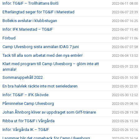
Inför: TG&IF – Trollhättans BoIS
2022-06-11 08:00
Efterlängtad seger för TG&IF i Mariestad
2022-06-07 23:39
Bollekis avslutar i klubbstugan
2022-06-07 16:25
Inför: IFK Mariestad – TG&IF
2022-06-07 15:40
Förbud
2022-06-07 11:06
Camp Ulvesborg sista anmälan IDAG 7 juni
2022-06-07 07:58
Tack till alla som arbetat med den nya entrén!
2022-06-04 13:52
Klart med program till Camp Ulvesborg – glöm inte att
2022-05-31 22:33
anmäla!
Sommaruppehåll 2022
2022-05-31 10:30
En bra halvlek räckte inte mot serieledaren
2022-05-30 22:01
Inför: TG&IF – IFK Skövde
2022-05-30 12:52
Påminnelse Camp Ulvesborg
2022-05-29 08:16
Johan Åhnborg kliver av uppdraget som Giff-tränare
2022-05-28 19:28
Ribba ut för TG&IF i Vårgårda
2022-05-26 15:34
Inför: Vårgårda IK – TG&IF
2022-05-26 10:16
I sommar blir det comeback för Camp Ulvesborg
2022-05-23 16:14