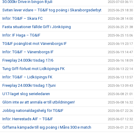
30.000kr Drive in bingon 8 juli
2025-07-03 06:11
Sviten lever vidare – TG&IF tog poäng i Skaraborgsderbyt
2025-06-29 18:30
Inför: TG&IF – Skara FC
2025-06-28 14:00
Fasta situationer fällde Giff i Jönköping
2025-06-25 21:38
Inför: IF Haga – TG&IF
2025-06-25 15:06
TG&IF poänglöst mot Vänersborgs IF
2025-06-19 23:17
Inför: TG&IF – Vänersborgs IF
2025-06-19 14:47
Freeplay 24.000kr tisdag 17/6
2025-06-16 18:09
Tung Giff-förlust mot Lidköpings FK
2025-06-13 22:14
Inför: TG&IF – Lidköpings FK
2025-06-13 13:57
Freeplay 24.000kr tisdag 17juni
2025-06-13 09:43
U17-laget slog serieledaren
2025-06-08 21:01
Glöm inte av att anmäla er till utbildningen!
2025-06-08 16:32
Jobbig nationaldagshelg för TG&IF
2025-06-07 22:26
Inför: Herrestads AIF – TG&IF
2025-06-07 12:32
Giffarna kämpade till sig poäng i Måns 300:e match
2025-06-01 21:22