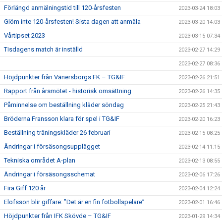
Förlängd anmälningstid till 120-årsfesten
2023-03-24 18:03
Glöm inte 120-årsfesten! Sista dagen att anmäla
2023-03-20 14:03
Vårtipset 2023
2023-03-15 07:34
Tisdagens match är inställd
2023-02-27 14:29
2023-02-27 08:36
Höjdpunkter från Vänersborgs FK – TG&IF
2023-02-26 21:51
Rapport från årsmötet - historisk omsättning
2023-02-26 14:35
Påminnelse om beställning kläder söndag
2023-02-25 21:43
Bröderna Fransson klara för spel i TG&IF
2023-02-20 16:23
Beställning träningskläder 26 februari
2023-02-15 08:25
Ändringar i försäsongsupplägget
2023-02-14 11:15
Tekniska området A-plan
2023-02-13 08:55
Ändringar i försäsongsschemat
2023-02-06 17:26
Fira Giff 120 år
2023-02-04 12:24
Elofsson blir giffare: ”Det är en fin fotbollspelare”
2023-02-01 16:46
Höjdpunkter från IFK Skövde – TG&IF
2023-01-29 14:34