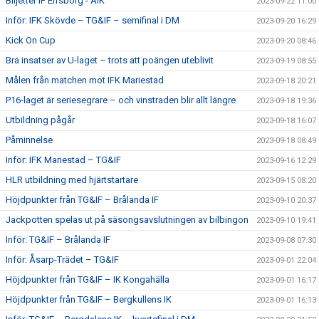
Biljetter IF Elfsborg - AIK
2023-09-22 11:00
Inför: IFK Skövde – TG&IF – semifinal i DM
2023-09-20 16:29
Kick On Cup
2023-09-20 08:46
Bra insatser av U-laget – trots att poängen uteblivit
2023-09-19 08:55
Målen från matchen mot IFK Mariestad
2023-09-18 20:21
P16-laget är seriesegrare – och vinstraden blir allt längre
2023-09-18 19:36
Utbildning pågår
2023-09-18 16:07
Påminnelse
2023-09-18 08:49
Inför: IFK Mariestad – TG&IF
2023-09-16 12:29
HLR utbildning med hjärtstartare
2023-09-15 08:20
Höjdpunkter från TG&IF – Brålanda IF
2023-09-10 20:37
Jackpotten spelas ut på säsongsavslutningen av bilbingon
2023-09-10 19:41
Inför: TG&IF – Brålanda IF
2023-09-08 07:30
Inför: Åsarp-Trädet – TG&IF
2023-09-01 22:04
Höjdpunkter från TG&IF – IK Kongahälla
2023-09-01 16:17
Höjdpunkter från TG&IF – Bergkullens IK
2023-09-01 16:13