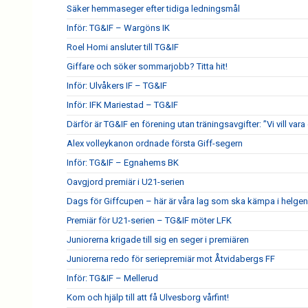
Säker hemmaseger efter tidiga ledningsmål
Inför: TG&IF – Wargöns IK
Roel Homi ansluter till TG&IF
Giffare och söker sommarjobb? Titta hit!
Inför: Ulvåkers IF – TG&IF
Inför: IFK Mariestad – TG&IF
Därför är TG&IF en förening utan träningsavgifter: ”Vi vill vara 
Alex volleykanon ordnade första Giff-segern
Inför: TG&IF – Egnahems BK
Oavgjord premiär i U21-serien
Dags för Giffcupen – här är våra lag som ska kämpa i helgen
Premiär för U21-serien – TG&IF möter LFK
Juniorerna krigade till sig en seger i premiären
Juniorerna redo för seriepremiär mot Åtvidabergs FF
Inför: TG&IF – Mellerud
Kom och hjälp till att få Ulvesborg vårfint!