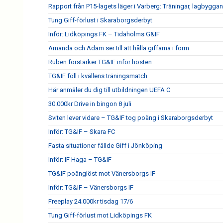
Rapport från P15-lagets läger i Varberg: Träningar, lagbygga
Tung Giff-förlust i Skaraborgsderbyt
Inför: Lidköpings FK – Tidaholms G&IF
Amanda och Adam ser till att hålla giffarna i form
Ruben förstärker TG&IF inför hösten
TG&IF föll i kvällens träningsmatch
Här anmäler du dig till utbildningen UEFA C
30.000kr Drive in bingon 8 juli
Sviten lever vidare – TG&IF tog poäng i Skaraborgsderbyt
Inför: TG&IF – Skara FC
Fasta situationer fällde Giff i Jönköping
Inför: IF Haga – TG&IF
TG&IF poänglöst mot Vänersborgs IF
Inför: TG&IF – Vänersborgs IF
Freeplay 24.000kr tisdag 17/6
Tung Giff-förlust mot Lidköpings FK