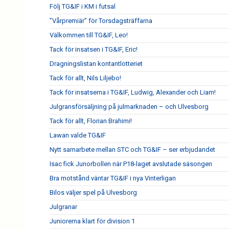
Följ TG&IF i KM i futsal
”Vårpremiär” för Torsdagsträffarna
Välkommen till TG&IF, Leo!
Tack för insatsen i TG&IF, Eric!
Dragningslistan kontantlotteriet
Tack för allt, Nils Liljebo!
Tack för insatserna i TG&IF, Ludwig, Alexander och Liam!
Julgransförsäljning på julmarknaden – och Ulvesborg
Tack för allt, Florian Brahimi!
Lawan valde TG&IF
Nytt samarbete mellan STC och TG&IF – ser erbjudandet
Isac fick Junorbollen när P18-laget avslutade säsongen
Bra motstånd väntar TG&IF i nya Vinterligan
Bilos väljer spel på Ulvesborg
Julgranar
Juniorerna klart för division 1