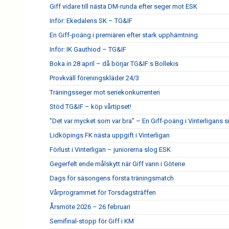
Giff vidare till nästa DM-runda efter seger mot ESK
Inför: Ekedalens SK – TG&IF
En Giff-poäng i premiären efter stark upphämtning
Inför: IK Gauthiod – TG&IF
Boka in 28 april – då börjar TG&IF:s Bollekis
Provkväll föreningskläder 24/3
Träningsseger mot seriekonkurrenten
Stöd TG&IF – köp vårtipset!
”Det var mycket som var bra” – En Giff-poäng i Vinterligans 
Lidköpings FK nästa uppgift i Vinterligan
Förlust i Vinterligan – juniorerna slog ESK
Gegerfelt ende målskytt när Giff vann i Götene
Dags för säsongens första träningsmatch
Vårprogrammet för Torsdagsträffen
Årsmöte 2026 – 26 februari
Semifinal-stopp för Giff i KM