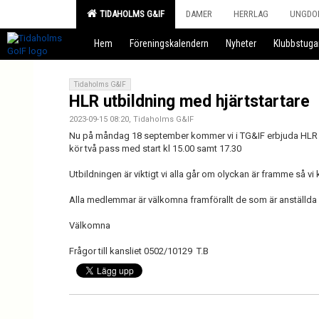
TIDAHOLMS G&IF
DAMER
HERRLAG
UNGDO
Hem
Föreningskalendern
Nyheter
Klubbstuga
Tidaholms G&IF
HLR utbildning med hjärtstartare
2023-09-15 08:20, Tidaholms G&IF
Nu på måndag 18 september kommer vi i TG&IF erbjuda HLR utb
kör två pass med start kl 15.00 samt 17.30
Utbildningen är viktigt vi alla går om olyckan är framme så vi
Alla medlemmar är välkomna framförallt de som är anställda el
Välkomna
Frågor till kansliet 0502/10129 T.B