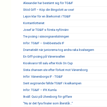
Alexander har bestämt sig för TG&IF
Stöd Giff – Köp din Bingolott av oss!
Lejon klar för en återkomst i TG&IF
Kontantlotteriet
Josef är TG&IF:s första nyförvärv
Tre poäng i säsongsavslutningen
Inför: TG&IF – Grebbestads IF
Dramatiskt när juniorerna tog andra raka kvalsegern
En Giff-poäng på Vänersvallen
Kioskvaror till salu efter Kick On Cup
Sista chansen ute efter förlust mot Vänersborg
Inför: Vänersborgs IF - TG&IF
Sent avgörande fällde TG&IF i kvalkampen
Inför: TG&IF – IFK Kumla
Ikväll: Quiz på Ulvesborg för giffare
”Nu är det fyra finaler som återstår...”