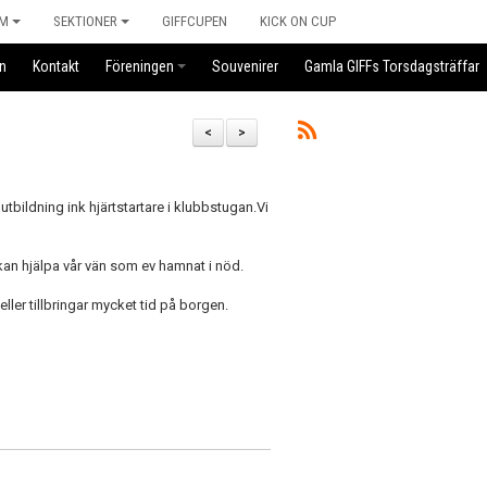
M
SEKTIONER
GIFFCUPEN
KICK ON CUP
n
Kontakt
Föreningen
Souvenirer
Gamla GIFFs Torsdagsträffar
<
>
ildning ink hjärtstartare i klubbstugan.Vi
 kan hjälpa vår vän som ev hamnat i nöd.
ler tillbringar mycket tid på borgen.