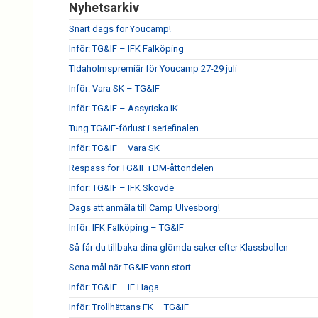
Nyhetsarkiv
Snart dags för Youcamp!
Inför: TG&IF – IFK Falköping
TIdaholmspremiär för Youcamp 27-29 juli
Inför: Vara SK – TG&IF
Inför: TG&IF – Assyriska IK
Tung TG&IF-förlust i seriefinalen
Inför: TG&IF – Vara SK
Respass för TG&IF i DM-åttondelen
Inför: TG&IF – IFK Skövde
Dags att anmäla till Camp Ulvesborg!
Inför: IFK Falköping – TG&IF
Så får du tillbaka dina glömda saker efter Klassbollen
Sena mål när TG&IF vann stort
Inför: TG&IF – IF Haga
Inför: Trollhättans FK – TG&IF