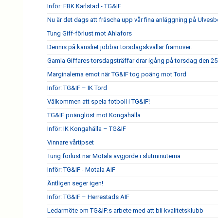
Inför: FBK Karlstad - TG&IF
Nu är det dags att fräscha upp vår fina anläggning på Ulves
Tung Giff-förlust mot Ahlafors
Dennis på kansliet jobbar torsdagskvällar framöver.
Gamla Giffares torsdagsträffar drar igång på torsdag den 25
Marginalerna emot när TG&IF tog poäng mot Tord
Inför: TG&IF – IK Tord
Välkommen att spela fotboll i TG&IF!
TG&IF poänglöst mot Kongahälla
Inför: IK Kongahälla – TG&IF
Vinnare vårtipset
Tung förlust när Motala avgjorde i slutminuterna
Inför: TG&IF - Motala AIF
Äntligen seger igen!
Inför: TG&IF – Herrestads AIF
Ledarmöte om TG&IF:s arbete med att bli kvalitetsklubb