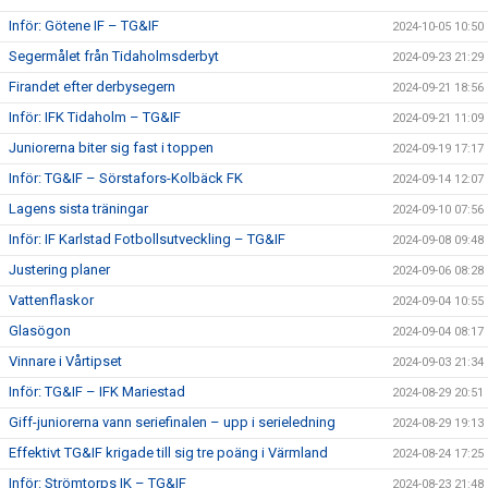
Inför: Götene IF – TG&IF
2024-10-05 10:50
Segermålet från Tidaholmsderbyt
2024-09-23 21:29
Firandet efter derbysegern
2024-09-21 18:56
Inför: IFK Tidaholm – TG&IF
2024-09-21 11:09
Juniorerna biter sig fast i toppen
2024-09-19 17:17
Inför: TG&IF – Sörstafors-Kolbäck FK
2024-09-14 12:07
Lagens sista träningar
2024-09-10 07:56
Inför: IF Karlstad Fotbollsutveckling – TG&IF
2024-09-08 09:48
Justering planer
2024-09-06 08:28
Vattenflaskor
2024-09-04 10:55
Glasögon
2024-09-04 08:17
Vinnare i Vårtipset
2024-09-03 21:34
Inför: TG&IF – IFK Mariestad
2024-08-29 20:51
Giff-juniorerna vann seriefinalen – upp i serieledning
2024-08-29 19:13
Effektivt TG&IF krigade till sig tre poäng i Värmland
2024-08-24 17:25
Inför: Strömtorps IK – TG&IF
2024-08-23 21:48