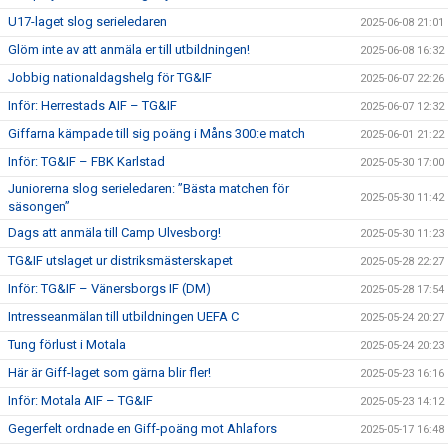
U17-laget slog serieledaren
2025-06-08 21:01
Glöm inte av att anmäla er till utbildningen!
2025-06-08 16:32
Jobbig nationaldagshelg för TG&IF
2025-06-07 22:26
Inför: Herrestads AIF – TG&IF
2025-06-07 12:32
Giffarna kämpade till sig poäng i Måns 300:e match
2025-06-01 21:22
Inför: TG&IF – FBK Karlstad
2025-05-30 17:00
Juniorerna slog serieledaren: ”Bästa matchen för
2025-05-30 11:42
säsongen”
Dags att anmäla till Camp Ulvesborg!
2025-05-30 11:23
TG&IF utslaget ur distriksmästerskapet
2025-05-28 22:27
Inför: TG&IF – Vänersborgs IF (DM)
2025-05-28 17:54
Intresseanmälan till utbildningen UEFA C
2025-05-24 20:27
Tung förlust i Motala
2025-05-24 20:23
Här är Giff-laget som gärna blir fler!
2025-05-23 16:16
Inför: Motala AIF – TG&IF
2025-05-23 14:12
Gegerfelt ordnade en Giff-poäng mot Ahlafors
2025-05-17 16:48