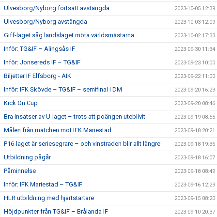
Ulvesborg/Nyborg fortsatt avstängda
2023-10-05 12:39
Ulvesborg/Nyborg avstängda
2023-10-03 12:09
Giff-laget såg landslaget möta världsmästarna
2023-10-02 17:33
Inför: TG&IF – Alingsås IF
2023-09-30 11:34
Inför: Jonsereds IF – TG&IF
2023-09-23 10:00
Biljetter IF Elfsborg - AIK
2023-09-22 11:00
Inför: IFK Skövde – TG&IF – semifinal i DM
2023-09-20 16:29
Kick On Cup
2023-09-20 08:46
Bra insatser av U-laget – trots att poängen uteblivit
2023-09-19 08:55
Målen från matchen mot IFK Mariestad
2023-09-18 20:21
P16-laget är seriesegrare – och vinstraden blir allt längre
2023-09-18 19:36
Utbildning pågår
2023-09-18 16:07
Påminnelse
2023-09-18 08:49
Inför: IFK Mariestad – TG&IF
2023-09-16 12:29
HLR utbildning med hjärtstartare
2023-09-15 08:20
Höjdpunkter från TG&IF – Brålanda IF
2023-09-10 20:37