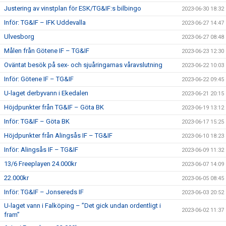
Justering av vinstplan för ESK/TG&IF:s bilbingo
2023-06-30 18:32
Inför: TG&IF – IFK Uddevalla
2023-06-27 14:47
Ulvesborg
2023-06-27 08:48
Målen från Götene IF – TG&IF
2023-06-23 12:30
Oväntat besök på sex- och sjuåringarnas våravslutning
2023-06-22 10:03
Inför: Götene IF – TG&IF
2023-06-22 09:45
U-laget derbyvann i Ekedalen
2023-06-21 20:15
Höjdpunkter från TG&IF – Göta BK
2023-06-19 13:12
Inför: TG&IF – Göta BK
2023-06-17 15:25
Höjdpunkter från Alingsås IF – TG&IF
2023-06-10 18:23
Inför: Alingsås IF – TG&IF
2023-06-09 11:32
13/6 Freeplayen 24.000kr
2023-06-07 14:09
22.000kr
2023-06-05 08:45
Inför: TG&IF – Jonsereds IF
2023-06-03 20:52
U-laget vann i Falköping – ”Det gick undan ordentligt i
2023-06-02 11:37
fram”