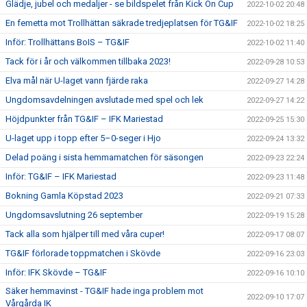
Glädje, jubel och medaljer - se bildspelet från Kick On Cup
2022-10-02 20:48
En femetta mot Trollhättan säkrade tredjeplatsen för TG&IF
2022-10-02 18:25
Inför: Trollhättans BoIS – TG&IF
2022-10-02 11:40
Tack för i år och välkommen tillbaka 2023!
2022-09-28 10:53
Elva mål när U-laget vann fjärde raka
2022-09-27 14:28
Ungdomsavdelningen avslutade med spel och lek
2022-09-27 14:22
Höjdpunkter från TG&IF – IFK Mariestad
2022-09-25 15:30
U-laget upp i topp efter 5–0-seger i Hjo
2022-09-24 13:32
Delad poäng i sista hemmamatchen för säsongen
2022-09-23 22:24
Inför: TG&IF – IFK Mariestad
2022-09-23 11:48
Bokning Gamla Köpstad 2023
2022-09-21 07:33
Ungdomsavslutning 26 september
2022-09-19 15:28
Tack alla som hjälper till med våra cuper!
2022-09-17 08:07
TG&IF förlorade toppmatchen i Skövde
2022-09-16 23:03
Inför: IFK Skövde – TG&IF
2022-09-16 10:10
Säker hemmavinst - TG&IF hade inga problem mot
2022-09-10 17:07
Vårgårda IK