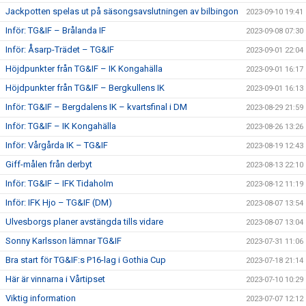
Jackpotten spelas ut på säsongsavslutningen av bilbingon
2023-09-10 19:41
Inför: TG&IF – Brålanda IF
2023-09-08 07:30
Inför: Åsarp-Trädet – TG&IF
2023-09-01 22:04
Höjdpunkter från TG&IF – IK Kongahälla
2023-09-01 16:17
Höjdpunkter från TG&IF – Bergkullens IK
2023-09-01 16:13
Inför: TG&IF – Bergdalens IK – kvartsfinal i DM
2023-08-29 21:59
Inför: TG&IF – IK Kongahälla
2023-08-26 13:26
Inför: Vårgårda IK – TG&IF
2023-08-19 12:43
Giff-målen från derbyt
2023-08-13 22:10
Inför: TG&IF – IFK Tidaholm
2023-08-12 11:19
Inför: IFK Hjo – TG&IF (DM)
2023-08-07 13:54
Ulvesborgs planer avstängda tills vidare
2023-08-07 13:04
Sonny Karlsson lämnar TG&IF
2023-07-31 11:06
Bra start för TG&IF:s P16-lag i Gothia Cup
2023-07-18 21:14
Här är vinnarna i Vårtipset
2023-07-10 10:29
Viktig information
2023-07-07 12:12