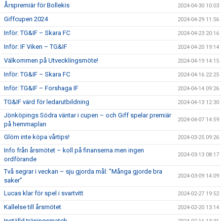
Årspremiär för Bollekis
2024-04-30 10:03
Giffcupen 2024
2024-04-29 11:56
Inför: TG&IF – Skara FC
2024-04-23 20:16
Inför: IF Viken – TG&IF
2024-04-20 19:14
Välkommen på Utvecklingsmöte!
2024-04-19 14:15
Inför: TG&IF – Skara FC
2024-04-16 22:25
Inför: TG&IF – Forshaga IF
2024-04-14 09:26
TG&IF värd för ledarutbildning
2024-04-13 12:30
Jönköpings Södra väntar i cupen – och Giff spelar premiär
2024-04-07 14:59
på hemmaplan
Glöm inte köpa vårtips!
2024-03-25 09:26
Info från årsmötet – koll på finanserna men ingen
2024-03-13 08:17
ordförande
Två segrar i veckan – sju gjorda mål: ”Många gjorde bra
2024-03-09 14:09
saker”
Lucas klar för spel i svartvitt
2024-02-27 19:52
Kallelse till årsmötet
2024-02-20 13:14
Inställd träningsmatch