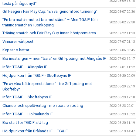
2022-08-09 13:15
testa på något nytt”
Giff-seger i Fair Play Cup: ”En väl genomförd turnering”
2022-08-07 20:36
”En bra match mot ett bra motstånd” – Men TG&IF föll i
2022-08-02 22:30
träningsmatchen i Jönköping
Träningsmatch och Fair Play Cup innan höstpremiären
2022-07-22 11:23
Vinnare i vårtipset
2022-07-07 21:13
Kepsar o hattar
2022-07-06 08:45
Bra insats igen – men ”bara” en Giff-poäng mot Alingsås IF
2022-07-02 19:17
Inför: TG&IF – Alingsås IF
2022-07-01 11:22
Höjdpunkter från TG&IF - Skoftebyns IF
2022-06-30 20:09
"En av våra bättre prestationer" - tre Giff-poäng mot
2022-06-29 22:19
Skoftebyn
Inför: TG&IF – Skoftebyns IF
2022-06-29 17:18
Chanser och spelövertag - men bara en poäng
2022-06-23 22:01
Inför: TG&IF – Holmalunds IF
2022-06-23 13:22
Bra start för TG&IF:s U-lag
2022-06-20 11:19
Höjdpunkter från Brålanda IF – TG&IF
2022-06-19 14:47