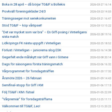
Boka in 28 april – då börjar TG&IF:s Bollekis
2026-03-27 16:14
Provkväll föreningskläder 24/3
2026-03-23 14:03
Träningsseger mot seriekonkurrenten
2026-03-21 16:47
Stöd TG&IF – köp vårtipset!
2026-03-13 15:22
”Det var mycket som var bra” – En Giff-poäng i Vinterligans
2026-02-28 19:16
sista match
Lidköpings FK nästa uppgift i Vinterligan
2026-02-25 18:52
Förlust i Vinterligan – juniorerna slog ESK
2026-02-16 14:38
Gegerfelt ende målskytt när Giff vann i Götene
2026-02-08 20:14
Dags för säsongens första träningsmatch
2026-02-06 16:32
Vårprogrammet för Torsdagsträffen
2026-01-20 17:32
Årsmöte 2026 – 26 februari
2026-01-09 14:43
Semifinal-stopp för Giff i KM
2026-01-06 17:13
Följ TG&IF i KM i futsal
2026-01-05 22:09
”Vårpremiär” för Torsdagsträffarna
2025-12-25 11:11
Välkommen till TG&IF, Leo!
2025-12-15 20:22