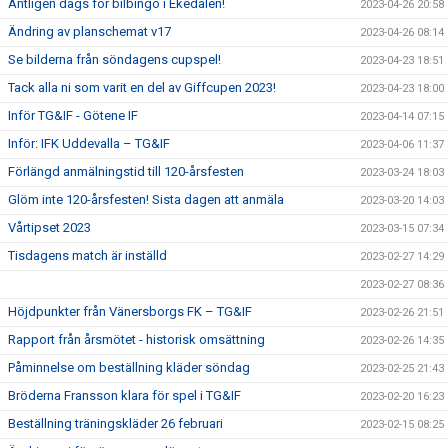
Äntligen dags för bilbingo i Ekedalen!
2023-04-26 20:58
Ändring av planschemat v17
2023-04-26 08:14
Se bilderna från söndagens cupspel!
2023-04-23 18:51
Tack alla ni som varit en del av Giffcupen 2023!
2023-04-23 18:00
Inför TG&IF - Götene IF
2023-04-14 07:15
Inför: IFK Uddevalla – TG&IF
2023-04-06 11:37
Förlängd anmälningstid till 120-årsfesten
2023-03-24 18:03
Glöm inte 120-årsfesten! Sista dagen att anmäla
2023-03-20 14:03
Vårtipset 2023
2023-03-15 07:34
Tisdagens match är inställd
2023-02-27 14:29
2023-02-27 08:36
Höjdpunkter från Vänersborgs FK – TG&IF
2023-02-26 21:51
Rapport från årsmötet - historisk omsättning
2023-02-26 14:35
Påminnelse om beställning kläder söndag
2023-02-25 21:43
Bröderna Fransson klara för spel i TG&IF
2023-02-20 16:23
Beställning träningskläder 26 februari
2023-02-15 08:25