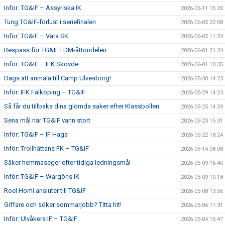
Inför: TG&IF – Assyriska IK
2026-06-11 15:20
Tung TG&IF-förlust i seriefinalen
2026-06-05 22:08
Inför: TG&IF – Vara SK
2026-06-05 11:54
Respass för TG&IF i DM-åttondelen
2026-06-01 21:34
Inför: TG&IF – IFK Skövde
2026-06-01 10:35
Dags att anmäla till Camp Ulvesborg!
2026-05-30 14:23
Inför: IFK Falköping – TG&IF
2026-05-29 14:24
Så får du tillbaka dina glömda saker efter Klassbollen
2026-05-25 14:59
Sena mål när TG&IF vann stort
2026-05-23 15:31
Inför: TG&IF – IF Haga
2026-05-22 18:24
Inför: Trollhättans FK – TG&IF
2026-05-14 08:08
Säker hemmaseger efter tidiga ledningsmål
2026-05-09 16:40
Inför: TG&IF – Wargöns IK
2026-05-09 10:18
Roel Homi ansluter till TG&IF
2026-05-08 13:56
Giffare och söker sommarjobb? Titta hit!
2026-05-06 11:31
Inför: Ulvåkers IF – TG&IF
2026-05-04 15:47