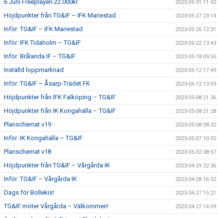
6 Juni Freeplayen 22.000kr
2023-05-31 11:42
Höjdpunkter från TG&IF – IFK Mariestad
2023-05-27 23:14
Inför: TG&IF – IFK Mariestad
2023-05-26 12:31
Inför: IFK Tidaholm – TG&IF
2023-05-22 13:43
Inför: Brålanda IF – TG&IF
2023-05-18 09:55
Inställd loppmarknad
2023-05-12 17:49
Inför: TG&IF – Åsarp-Trädet FK
2023-05-12 13:59
Höjdpunkter från IFK Falköping – TG&IF
2023-05-08 21:36
Höjdpunkter från IK Kongahälla – TG&IF
2023-05-08 21:28
Planschemat v19
2023-05-08 08:32
Inför: IK Kongahälla – TG&IF
2023-05-07 10:55
Planschemat v18
2023-05-02 08:57
Höjdpunkter från TG&IF – Vårgårda IK
2023-04-29 22:36
Inför: TG&IF – Vårgårda IK
2023-04-28 16:52
Dags för Bollekis!
2023-04-27 15:21
TG&IF möter Vårgårda – Välkommen!
2023-04-27 14:09