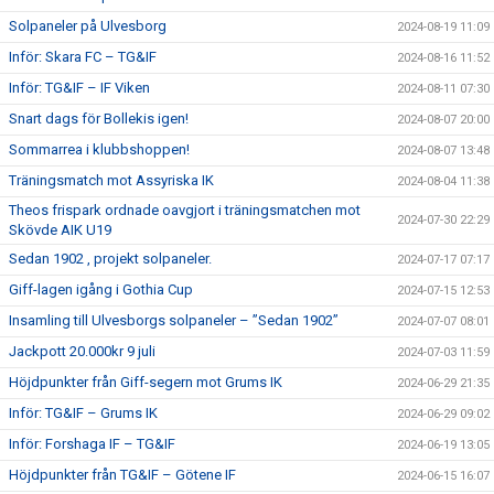
Solpaneler på Ulvesborg
2024-08-19 11:09
Inför: Skara FC – TG&IF
2024-08-16 11:52
Inför: TG&IF – IF Viken
2024-08-11 07:30
Snart dags för Bollekis igen!
2024-08-07 20:00
Sommarrea i klubbshoppen!
2024-08-07 13:48
Träningsmatch mot Assyriska IK
2024-08-04 11:38
Theos frispark ordnade oavgjort i träningsmatchen mot
2024-07-30 22:29
Skövde AIK U19
Sedan 1902 , projekt solpaneler.
2024-07-17 07:17
Giff-lagen igång i Gothia Cup
2024-07-15 12:53
Insamling till Ulvesborgs solpaneler – ”Sedan 1902”
2024-07-07 08:01
Jackpott 20.000kr 9 juli
2024-07-03 11:59
Höjdpunkter från Giff-segern mot Grums IK
2024-06-29 21:35
Inför: TG&IF – Grums IK
2024-06-29 09:02
Inför: Forshaga IF – TG&IF
2024-06-19 13:05
Höjdpunkter från TG&IF – Götene IF
2024-06-15 16:07