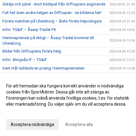
Glädje och jubel - stort bildspel från Giffcupens avgörande
2022-05-01 21:34
Full fart även andra helgen av Giffcupen - se bilderna här!
2022-04-30 15:23
Första matchen på Ulvesborg – årets första trepoängare
2022-04-29 21:44
Inför: TG&IF – Åsarp-Trädet FK
2022-04-29 10:02
Hemmapremiär på riktigt – Åsarp-Trädet kommer till
2022-04-24 15:56
Ulvesborg
Bilder från Giffcupens första helg
2022-04-24 15:50
Inför: Alingsås IF – TG&IF
2022-04-22 13:27
Sent mål räddade en poäng i hemmapremiären
2022-04-15 16:08
Inför: TG&IF – Brålanda IF
2022-04-15 11:09
Ny tid på hemmapremiären
För att hemsidan ska fungera korrekt använder vi nödvändiga
2022-04-11 19:33
cookies från SportAdmin. Dessa går inte att stänga av.
Höjdpunkter från premiären mot Holmalunds IF
2022-04-08 22:53
Föreningen kan också använda frivilliga cookies, t.ex. för statistik
Inför: Holmalunds IF – TG&IF
2022-04-08 13:44
eller marknadsföring. Du väljer själv om du vill acceptera dessa.
TG&IF flyttar fram första Giffcupen-helgen
2022-04-04 20:34
Anpassa dina val
Än finns chans att köpa Vårtips
2022-04-04 19:08
Acceptera nödvändiga
Acceptera alla
Välkommen till vår nya hemsida
2022-04-04 10:15