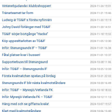
Vintererbjudande i klubbshoppen!
2024-11-24 19:01
Tränarteamet tar form
2024-11-21 19:46
Ludwig är TG&IF:s första nyförvärv
2024-11-20 19:19
Johny David förlänger med TG&IF
2024-11-20 14:51
TG&IF sörjer bortgånge ”Hacke”
2024-11-18 19:55
Köp uppesittarlotten av TG&IF
2024-11-05 13:30
Inför: Stenungsunds IF – TG&IF
2024-11-01 16:34
Fåtal platser kvar i bussen!
2024-11-01 10:37
Supporterbuss till Stenungsund
2024-10-28 11:06
Inför: TG&IF – Stenungsunds IF
2024-10-25 13:33
Första kvalmatchen spelas på lördag
2024-10-21 22:02
Stenungsunds IF blir nästa kvalmotståndare
2024-10-20 16:49
Inför: TG&IF – Myresjö/Vetlanda FK
2024-10-18 18:02
Inför: Myresjö-Vetlanda FK – TG&IF
2024-10-12 11:12
Häng med och se giffarna kvala!
2024-10-07 19:57
Klart med kvalmotståndare
2024-10-06 15:40