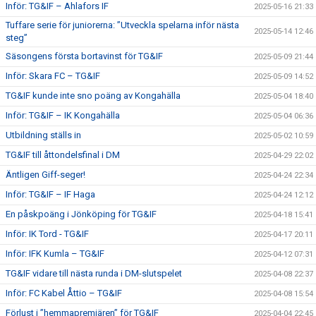
Inför: TG&IF – Ahlafors IF
2025-05-16 21:33
Tuffare serie för juniorerna: ”Utveckla spelarna inför nästa
2025-05-14 12:46
steg”
Säsongens första bortavinst för TG&IF
2025-05-09 21:44
Inför: Skara FC – TG&IF
2025-05-09 14:52
TG&IF kunde inte sno poäng av Kongahälla
2025-05-04 18:40
Inför: TG&IF – IK Kongahälla
2025-05-04 06:36
Utbildning ställs in
2025-05-02 10:59
TG&IF till åttondelsfinal i DM
2025-04-29 22:02
Äntligen Giff-seger!
2025-04-24 22:34
Inför: TG&IF – IF Haga
2025-04-24 12:12
En påskpoäng i Jönköping för TG&IF
2025-04-18 15:41
Inför: IK Tord - TG&IF
2025-04-17 20:11
Inför: IFK Kumla – TG&IF
2025-04-12 07:31
TG&IF vidare till nästa runda i DM-slutspelet
2025-04-08 22:37
Inför: FC Kabel Åttio – TG&IF
2025-04-08 15:54
Förlust i ”hemmapremiären” för TG&IF
2025-04-04 22:45