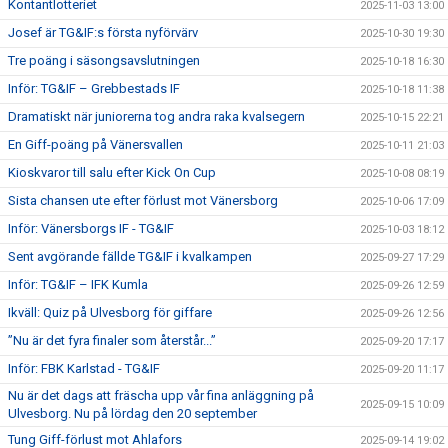
Kontantlotteriet
2025-11-03 13:00
Josef är TG&IF:s första nyförvärv
2025-10-30 19:30
Tre poäng i säsongsavslutningen
2025-10-18 16:30
Inför: TG&IF – Grebbestads IF
2025-10-18 11:38
Dramatiskt när juniorerna tog andra raka kvalsegern
2025-10-15 22:21
En Giff-poäng på Vänersvallen
2025-10-11 21:03
Kioskvaror till salu efter Kick On Cup
2025-10-08 08:19
Sista chansen ute efter förlust mot Vänersborg
2025-10-06 17:09
Inför: Vänersborgs IF - TG&IF
2025-10-03 18:12
Sent avgörande fällde TG&IF i kvalkampen
2025-09-27 17:29
Inför: TG&IF – IFK Kumla
2025-09-26 12:59
Ikväll: Quiz på Ulvesborg för giffare
2025-09-26 12:56
”Nu är det fyra finaler som återstår...”
2025-09-20 17:17
Inför: FBK Karlstad - TG&IF
2025-09-20 11:17
Nu är det dags att fräscha upp vår fina anläggning på
2025-09-15 10:09
Ulvesborg. Nu på lördag den 20 september
Tung Giff-förlust mot Ahlafors
2025-09-14 19:02