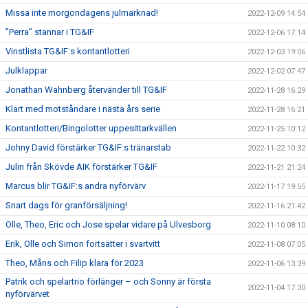
Missa inte morgondagens julmarknad!
2022-12-09 14:54
”Perra” stannar i TG&IF
2022-12-06 17:14
Vinstlista TG&IF:s kontantlotteri
2022-12-03 19:06
Julklappar
2022-12-02 07:47
Jonathan Wahnberg återvänder till TG&IF
2022-11-28 16:29
Klart med motståndare i nästa års serie
2022-11-28 16:21
Kontantlotteri/Bingolotter uppesittarkvällen
2022-11-25 10:12
Johny David förstärker TG&IF:s tränarstab
2022-11-22 10:32
Julin från Skövde AIK förstärker TG&IF
2022-11-21 21:24
Marcus blir TG&IF:s andra nyförvärv
2022-11-17 19:55
Snart dags för granförsäljning!
2022-11-16 21:42
Olle, Theo, Eric och Jose spelar vidare på Ulvesborg
2022-11-10 08:10
Erik, Olle och Simon fortsätter i svartvitt
2022-11-08 07:05
Theo, Måns och Filip klara för 2023
2022-11-06 13:39
Patrik och spelartrio förlänger – och Sonny är första
2022-11-04 17:30
nyförvärvet