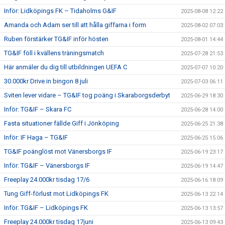
Inför: Lidköpings FK – Tidaholms G&IF
2025-08-08 12:22
Amanda och Adam ser till att hålla giffarna i form
2025-08-02 07:03
Ruben förstärker TG&IF inför hösten
2025-08-01 14:44
TG&IF föll i kvällens träningsmatch
2025-07-28 21:53
Här anmäler du dig till utbildningen UEFA C
2025-07-07 10:20
30.000kr Drive in bingon 8 juli
2025-07-03 06:11
Sviten lever vidare – TG&IF tog poäng i Skaraborgsderbyt
2025-06-29 18:30
Inför: TG&IF – Skara FC
2025-06-28 14:00
Fasta situationer fällde Giff i Jönköping
2025-06-25 21:38
Inför: IF Haga – TG&IF
2025-06-25 15:06
TG&IF poänglöst mot Vänersborgs IF
2025-06-19 23:17
Inför: TG&IF – Vänersborgs IF
2025-06-19 14:47
Freeplay 24.000kr tisdag 17/6
2025-06-16 18:09
Tung Giff-förlust mot Lidköpings FK
2025-06-13 22:14
Inför: TG&IF – Lidköpings FK
2025-06-13 13:57
Freeplay 24.000kr tisdag 17juni
2025-06-13 09:43