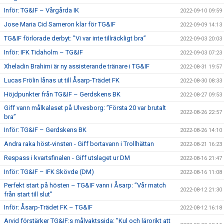
Inför: TG&IF – Vårgårda IK
2022-09-10 09:59
Jose Maria Cid Sameron klar för TG&IF
2022-09-09 14:13
TG&IF förlorade derbyt: ”Vi var inte tillräckligt bra”
2022-09-03 20:03
Inför: IFK Tidaholm – TG&IF
2022-09-03 07:23
Xheladin Brahimi är ny assisterande tränare i TG&IF
2022-08-31 19:57
Lucas Frölin lånas ut till Åsarp-Trädet FK
2022-08-30 08:33
Höjdpunkter från TG&IF – Gerdskens BK
2022-08-27 09:53
Giff vann målkalaset på Ulvesborg: ”Första 20 var brutalt
2022-08-26 22:57
bra”
Inför: TG&IF – Gerdskens BK
2022-08-26 14:10
Andra raka höst-vinsten - Giff bortavann i Trollhättan
2022-08-21 16:23
Respass i kvartsfinalen - Giff utslaget ur DM
2022-08-16 21:47
Inför: TG&IF – IFK Skövde (DM)
2022-08-16 11:08
Perfekt start på hösten – TG&IF vann i Åsarp: ”Vår match
2022-08-12 21:30
från start till slut”
Inför: Åsarp-Trädet FK – TG&IF
2022-08-12 16:18
Arvid förstärker TG&IF:s målvaktssida: ”Kul och lärorikt att