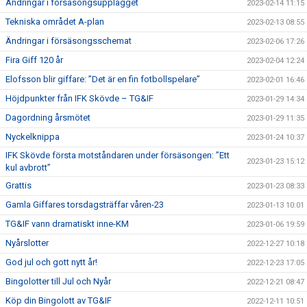
Ändringar i försäsongsupplägget
2023-02-14 11:15
Tekniska området A-plan
2023-02-13 08:55
Ändringar i försäsongsschemat
2023-02-06 17:26
Fira Giff 120 år
2023-02-04 12:24
Elofsson blir giffare: ”Det är en fin fotbollspelare”
2023-02-01 16:46
Höjdpunkter från IFK Skövde – TG&IF
2023-01-29 14:34
Dagordning årsmötet
2023-01-29 11:35
Nyckelknippa
2023-01-24 10:37
IFK Skövde första motståndaren under försäsongen: ”Ett
2023-01-23 15:12
kul avbrott”
Grattis
2023-01-23 08:33
Gamla Giffares torsdagsträffar våren-23
2023-01-13 10:01
TG&IF vann dramatiskt inne-KM
2023-01-06 19:59
Nyårslotter
2022-12-27 10:18
God jul och gott nytt år!
2022-12-23 17:05
Bingolotter till Jul och Nyår
2022-12-21 08:47
Köp din Bingolott av TG&IF
2022-12-11 10:51