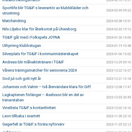
2024-02-16 13:31
Sportlife blir TG&IF:s leverantör av klubbkläder och
2024-02-09 09:52
utrustning
Matchändring
2024-02-08 10:51
Nils Liljebo klar för återkomst på Ulvesborg
2024-02-02 19:12
TG&IF går med i Folkspels JOYNA
2024-01-26 10:00
Uthyrning klubbstugan
2024-01-19 10:38
Silverplats för TG&IF i kommunmästerskapet
2024-01-06 15:02
Andreas blir målvaktstränare i TG&IF
2023-12-29 09:10
Vårens träningsmatcher för seniorerna 2024
2023-12-22 16:57
God jul och gott nytt år
2023-12-21 15:18
Johannes och Valmir – två återvändare klara för Giff
2023-12-08 17:47
Lagkaptenen förlänger – Axelsson blir en del av
2023-12-03 20:49
tränarstaben
Vinstlista TG&IF:s kontantlotteri
2023-12-02 16:16
Leon tillbaka i svartvitt
2023-11-30 22:10
Gegerfelt är TG&IF:s första nyförvärv
2023-11-29 22:12