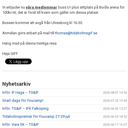
Vi erbjuder nu
våra medlemmar
buss t/r plus sittplats på Borås arena för
CUPER ARBETSBESKRIVNING
100kr/st, det är först till kvarn som gäller om dessa platser.
Bussen kommer att avgå från Ulvesborg kl 16.30.
PLANSCHEMA
Anmälan görs enbart på mail till
thomas@tidaholmsgif.se
Häng med på denna trevliga resa
Heja GIFF
Nyhetsarkiv
Inför: IF Haga – TG&IF
2026-08-07 14:55
Snart dags för Youcamp!
2026-07-25 10:44
Inför: TG&IF – IFK Falköping
2026-06-26 12:57
TIdaholmspremiär för Youcamp 27-29 juli
2026-06-25 18:32
Inför: Vara SK – TG&IF
2026-06-17 16:07