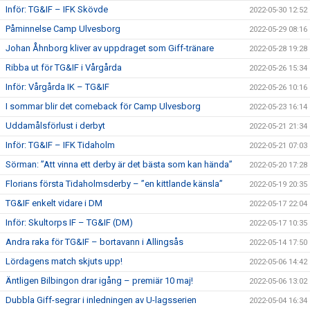
Inför: TG&IF – IFK Skövde
2022-05-30 12:52
Påminnelse Camp Ulvesborg
2022-05-29 08:16
Johan Åhnborg kliver av uppdraget som Giff-tränare
2022-05-28 19:28
Ribba ut för TG&IF i Vårgårda
2022-05-26 15:34
Inför: Vårgårda IK – TG&IF
2022-05-26 10:16
I sommar blir det comeback för Camp Ulvesborg
2022-05-23 16:14
Uddamålsförlust i derbyt
2022-05-21 21:34
Inför: TG&IF – IFK Tidaholm
2022-05-21 07:03
Sörman: ”Att vinna ett derby är det bästa som kan hända”
2022-05-20 17:28
Florians första Tidaholmsderby – ”en kittlande känsla”
2022-05-19 20:35
TG&IF enkelt vidare i DM
2022-05-17 22:04
Inför: Skultorps IF – TG&IF (DM)
2022-05-17 10:35
Andra raka för TG&IF – bortavann i Allingsås
2022-05-14 17:50
Lördagens match skjuts upp!
2022-05-06 14:42
Äntligen Bilbingon drar igång – premiär 10 maj!
2022-05-06 13:02
Dubbla Giff-segrar i inledningen av U-lagsserien
2022-05-04 16:34