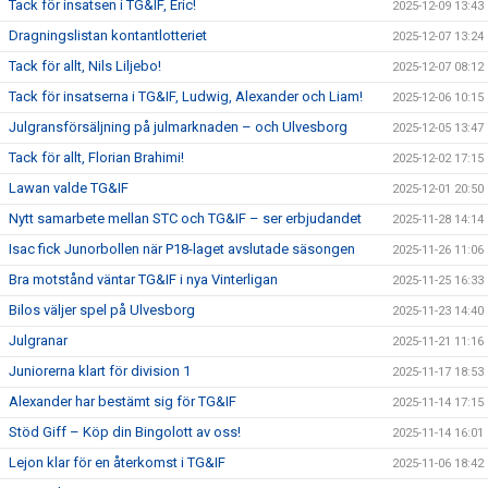
Tack för insatsen i TG&IF, Eric!
2025-12-09 13:43
Dragningslistan kontantlotteriet
2025-12-07 13:24
Tack för allt, Nils Liljebo!
2025-12-07 08:12
Tack för insatserna i TG&IF, Ludwig, Alexander och Liam!
2025-12-06 10:15
Julgransförsäljning på julmarknaden – och Ulvesborg
2025-12-05 13:47
Tack för allt, Florian Brahimi!
2025-12-02 17:15
Lawan valde TG&IF
2025-12-01 20:50
Nytt samarbete mellan STC och TG&IF – ser erbjudandet
2025-11-28 14:14
Isac fick Junorbollen när P18-laget avslutade säsongen
2025-11-26 11:06
Bra motstånd väntar TG&IF i nya Vinterligan
2025-11-25 16:33
Bilos väljer spel på Ulvesborg
2025-11-23 14:40
Julgranar
2025-11-21 11:16
Juniorerna klart för division 1
2025-11-17 18:53
Alexander har bestämt sig för TG&IF
2025-11-14 17:15
Stöd Giff – Köp din Bingolott av oss!
2025-11-14 16:01
Lejon klar för en återkomst i TG&IF
2025-11-06 18:42