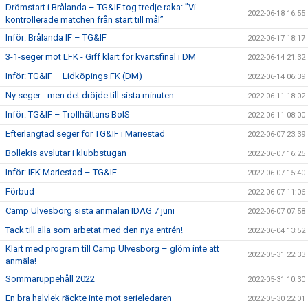
Drömstart i Brålanda – TG&IF tog tredje raka: ”Vi
2022-06-18 16:55
kontrollerade matchen från start till mål”
Inför: Brålanda IF – TG&IF
2022-06-17 18:17
3-1-seger mot LFK - Giff klart för kvartsfinal i DM
2022-06-14 21:32
Inför: TG&IF – Lidköpings FK (DM)
2022-06-14 06:39
Ny seger - men det dröjde till sista minuten
2022-06-11 18:02
Inför: TG&IF – Trollhättans BoIS
2022-06-11 08:00
Efterlängtad seger för TG&IF i Mariestad
2022-06-07 23:39
Bollekis avslutar i klubbstugan
2022-06-07 16:25
Inför: IFK Mariestad – TG&IF
2022-06-07 15:40
Förbud
2022-06-07 11:06
Camp Ulvesborg sista anmälan IDAG 7 juni
2022-06-07 07:58
Tack till alla som arbetat med den nya entrén!
2022-06-04 13:52
Klart med program till Camp Ulvesborg – glöm inte att
2022-05-31 22:33
anmäla!
Sommaruppehåll 2022
2022-05-31 10:30
En bra halvlek räckte inte mot serieledaren
2022-05-30 22:01