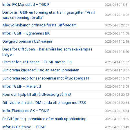
Inför: IFK Mariestad – TG&IF
2026-04-30 13:51
Därför är TG&IF en förening utan träningsavgifter: ”Vi vill
2026-04-29 13:02
vara en förening för alla”
Alex volleykanon ordnade första Giff-segern
2026-04-23 22:07
Inför: TG&IF – Egnahems BK
2026-04-23 11:08
Oavgjord premiär i U21-serien
2026-04-15 12:58
Dags för Giffcupen – här är våra lag som ska kämpa i
2026-04-14 18:20
helgen
Premiär för U21-serien – TG&IF möter LFK
2026-04-14 11:07
Juniorerna krigade till sig en seger i premiären
2026-04-11 18:07
Juniorerna redo för seriepremiär mot Åtvidabergs FF
2026-04-10 16:57
Inför: TG&IF – Mellerud
2026-04-10 13:09
Kom och hjälp till att få Ulvesborg vårfint!
2026-04-06 20:42
Giff vidare till nästa DM-runda efter seger mot ESK
2026-04-06 20:34
Inför: Ekedalens SK – TG&IF
2026-04-05 15:34
En Giff-poäng i premiären efter stark upphämtning
2026-04-03 18:35
Inför: IK Gauthiod – TG&IF
2026-04-03 10:49