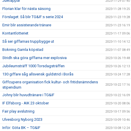
Julklappar
2023-11-29 07:40
Florian klar för nästa säsong
2023-11-28 19:25
Förslaget: Så blir TG&IF:s serie 2024
2023-11-23 19:28
Emir blir assisterande tränare
2023-11-23 16:19
Kontantlotteriet
2023-11-17 09:06
Så ser giffarnas truppbygge ut
2023-11-10 14:12
Bokning Gamla köpstad
2023-11-07 08:49
Stridh ska göra giffarna mer explosiva
2023-10-26 19:48
Jubileumsträff 1000 Torsdagsträffen
2023-10-26 12:13
130 giffare såg allsvensk guldstrid i Borås
2023-10-24 17:28
Giffcupens organisation fick kultur- och fritidsnämndens
2023-10-22 17:16
stipendium
Johny blir huvudtränare i TG&IF
2023-10-22 16:09
IF Elfsborg - AIK 23 oktober
2023-10-20 08:06
Fair play avslutning
2023-10-17 09:56
Ulvesborg Nyborg 2023
2023-10-09 10:46
Inför: Göta BK – TG&IF
2023-10-08 12:24