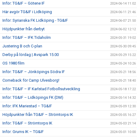
Inför: TG&IF – Götene IF
2024-06-14 11:02
Här avgör TG&IF i Lidköping
2024-06-11 21:46
Inför: Syrianska FK Lidköping - TG&IF
2024-06-07 21:50
Höjdpunkter från derbyt
2024-06-02 12:12
Inför: TG&IF – IFK Tidaholm
2024-05-31 19:02
Justering B och C-plan
2024-05-30 09:45
Derby på lördag | Avspark 15.00
2024-05-29 15:22
OS 1980 film
2024-05-24 10:26
Inför: TG&IF – Jönköpings Södra IF
2024-05-21 18:56
Comeback för Camp Ulvesborg!
2024-05-21 18:40
Inför: TG&IF – IF Karlstad Fotbollsutveckling
2024-05-18 17:22
Inför: TG&IF – Lidköpings FK (DM)
2024-05-14 14:32
Inför: IFK Mariestad – TG&IF
2024-05-09 12:30
Höjdpunkter från TG&IF – Strömtorps IK
2024-05-05 16:27
Inför: TG&IF – Strömtorps IK
2024-05-03 21:14
Inför: Grums IK – TG&IF
2024-05-01 10:00