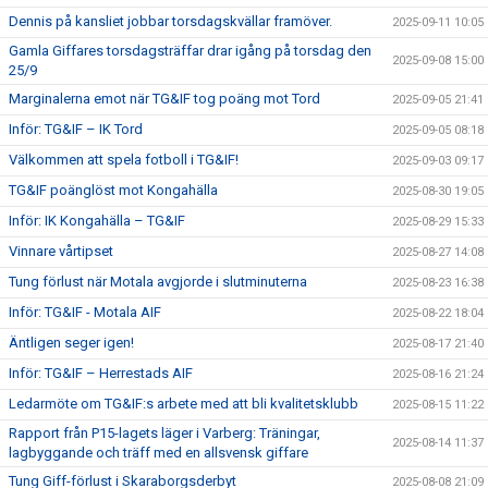
Dennis på kansliet jobbar torsdagskvällar framöver.
2025-09-11 10:05
Gamla Giffares torsdagsträffar drar igång på torsdag den
2025-09-08 15:00
25/9
Marginalerna emot när TG&IF tog poäng mot Tord
2025-09-05 21:41
Inför: TG&IF – IK Tord
2025-09-05 08:18
Välkommen att spela fotboll i TG&IF!
2025-09-03 09:17
TG&IF poänglöst mot Kongahälla
2025-08-30 19:05
Inför: IK Kongahälla – TG&IF
2025-08-29 15:33
Vinnare vårtipset
2025-08-27 14:08
Tung förlust när Motala avgjorde i slutminuterna
2025-08-23 16:38
Inför: TG&IF - Motala AIF
2025-08-22 18:04
Äntligen seger igen!
2025-08-17 21:40
Inför: TG&IF – Herrestads AIF
2025-08-16 21:24
Ledarmöte om TG&IF:s arbete med att bli kvalitetsklubb
2025-08-15 11:22
Rapport från P15-lagets läger i Varberg: Träningar,
2025-08-14 11:37
lagbyggande och träff med en allsvensk giffare
Tung Giff-förlust i Skaraborgsderbyt
2025-08-08 21:09