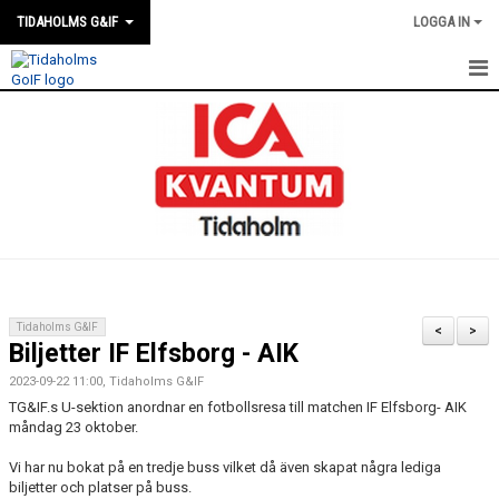
TIDAHOLMS G&IF
LOGGA IN
HEM
FÖRENINGSKALENDERN
NYHETER
KLUBBSTUGAN
KONTAKT
Tidaholms G&IF
<
>
Biljetter IF Elfsborg - AIK
FÖRENINGEN
2023-09-22 11:00, Tidaholms G&IF
SOUVENIRER
TG&IF.s U-sektion anordnar en fotbollsresa till matchen IF Elfsborg- AIK
måndag 23 oktober.
GAMLA GIFFS TORSDAGSTRÄFFAR
Vi har nu bokat på en tredje buss vilket då även skapat några lediga
biljetter och platser på buss.
MATCHER