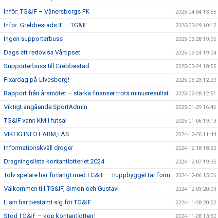
Inför: TG&IF – Vänersborgs FK
2025-04-04 13:55
Inför: Grebbestads IF – TG&IF
2025-03-29 10:12
Ingen supporterbuss
2025-03-28 19:06
Dags att redovisa Vårtipset
2025-03-24 19:04
Supporterbuss till Grebbestad
2025-03-24 18:55
Fixardag på Ulvesborg!
2025-03-23 12:29
Rapport från årsmötet – starka finanser trots minusresultat
2025-02-28 12:51
Viktigt angående SportAdmin
2025-01-29 16:46
TG&IF vann KM i futsal
2025-01-06 19:13
VIKTIG INFO LARM,LÄS.
2024-12-20 11:44
Informationskväll droger
2024-12-18 18:32
Dragningslista kontantlotteriet 2024
2024-12-07 19:35
Tolv spelare har förlängt med TG&IF – truppbygget tar form
2024-12-06 15:06
Välkommen till TG&IF, Simon och Gustav!
2024-12-03 20:03
Liam har bestämt sig för TG&IF
2024-11-28 20:22
Stöd TG&IF – köp kontantlotten!
2024-11-28 13:50