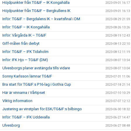
Höjdpunkter från TG&IF – IK Kongahälla
2023-09-01 16:17
Höjdpunkter från TG&IF – Bergkullens IK
2023-09-01 16:13
Inför: TG&IF – Bergdalens IK – kvartsfinal i DM
2023-08-29 21:59
Inför: TG&IF – IK Kongahälla
2023-08-26 13:26
Inför: Vårgårda IK – TG&IF
2023-08-19 12:43
Giff-målen från derbyt
2023-08-13 22:10
Inför: TG&IF – IFK Tidaholm
2023-08-12 11:19
Inför: IFK Hjo – TG&IF (DM)
2023-08-07 13:54
Ulvesborgs planer avstängda tills vidare
2023-08-07 13:04
Sonny Karlsson lämnar TG&IF
2023-07-31 11:06
Bra start för TG&IF:s P16-lag i Gothia Cup
2023-07-18 21:14
Här är vinnarna i Vårtipset
2023-07-10 10:29
Viktig information
2023-07-07 12:12
Justering av vinstplan för ESK/TG&IF:s bilbingo
2023-06-30 18:32
Inför: TG&IF – IFK Uddevalla
2023-06-27 14:47
Ulvesborg
2023-06-27 08:48