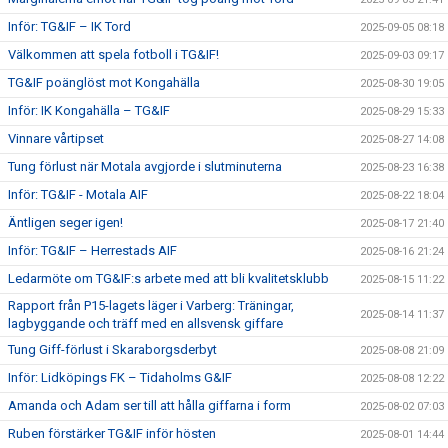
Inför: TG&IF – IK Tord
2025-09-05 08:18
Välkommen att spela fotboll i TG&IF!
2025-09-03 09:17
TG&IF poänglöst mot Kongahälla
2025-08-30 19:05
Inför: IK Kongahälla – TG&IF
2025-08-29 15:33
Vinnare vårtipset
2025-08-27 14:08
Tung förlust när Motala avgjorde i slutminuterna
2025-08-23 16:38
Inför: TG&IF - Motala AIF
2025-08-22 18:04
Äntligen seger igen!
2025-08-17 21:40
Inför: TG&IF – Herrestads AIF
2025-08-16 21:24
Ledarmöte om TG&IF:s arbete med att bli kvalitetsklubb
2025-08-15 11:22
Rapport från P15-lagets läger i Varberg: Träningar,
2025-08-14 11:37
lagbyggande och träff med en allsvensk giffare
Tung Giff-förlust i Skaraborgsderbyt
2025-08-08 21:09
Inför: Lidköpings FK – Tidaholms G&IF
2025-08-08 12:22
Amanda och Adam ser till att hålla giffarna i form
2025-08-02 07:03
Ruben förstärker TG&IF inför hösten
2025-08-01 14:44