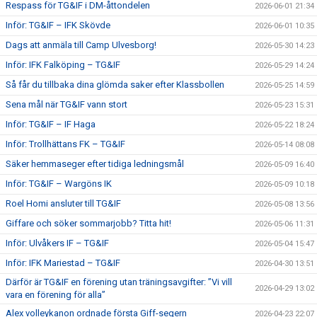
Respass för TG&IF i DM-åttondelen
2026-06-01 21:34
Inför: TG&IF – IFK Skövde
2026-06-01 10:35
Dags att anmäla till Camp Ulvesborg!
2026-05-30 14:23
Inför: IFK Falköping – TG&IF
2026-05-29 14:24
Så får du tillbaka dina glömda saker efter Klassbollen
2026-05-25 14:59
Sena mål när TG&IF vann stort
2026-05-23 15:31
Inför: TG&IF – IF Haga
2026-05-22 18:24
Inför: Trollhättans FK – TG&IF
2026-05-14 08:08
Säker hemmaseger efter tidiga ledningsmål
2026-05-09 16:40
Inför: TG&IF – Wargöns IK
2026-05-09 10:18
Roel Homi ansluter till TG&IF
2026-05-08 13:56
Giffare och söker sommarjobb? Titta hit!
2026-05-06 11:31
Inför: Ulvåkers IF – TG&IF
2026-05-04 15:47
Inför: IFK Mariestad – TG&IF
2026-04-30 13:51
Därför är TG&IF en förening utan träningsavgifter: ”Vi vill
2026-04-29 13:02
vara en förening för alla”
Alex volleykanon ordnade första Giff-segern
2026-04-23 22:07