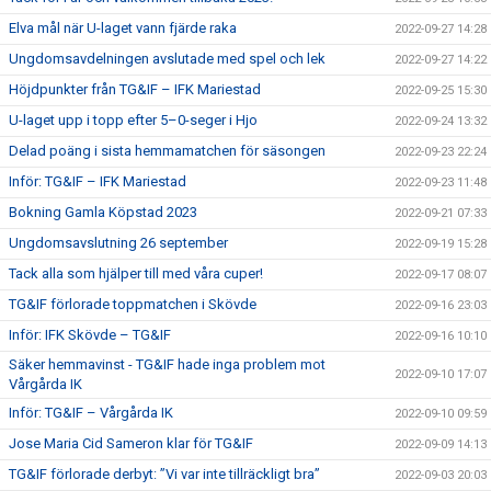
Elva mål när U-laget vann fjärde raka
2022-09-27 14:28
Ungdomsavdelningen avslutade med spel och lek
2022-09-27 14:22
Höjdpunkter från TG&IF – IFK Mariestad
2022-09-25 15:30
U-laget upp i topp efter 5–0-seger i Hjo
2022-09-24 13:32
Delad poäng i sista hemmamatchen för säsongen
2022-09-23 22:24
Inför: TG&IF – IFK Mariestad
2022-09-23 11:48
Bokning Gamla Köpstad 2023
2022-09-21 07:33
Ungdomsavslutning 26 september
2022-09-19 15:28
Tack alla som hjälper till med våra cuper!
2022-09-17 08:07
TG&IF förlorade toppmatchen i Skövde
2022-09-16 23:03
Inför: IFK Skövde – TG&IF
2022-09-16 10:10
Säker hemmavinst - TG&IF hade inga problem mot
2022-09-10 17:07
Vårgårda IK
Inför: TG&IF – Vårgårda IK
2022-09-10 09:59
Jose Maria Cid Sameron klar för TG&IF
2022-09-09 14:13
TG&IF förlorade derbyt: ”Vi var inte tillräckligt bra”
2022-09-03 20:03