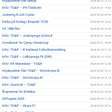
Höjdpunkter från derbyt
2024-06-02 12:12
Inför: TG&IF – IFK Tidaholm
2024-05-31 19:02
Justering B och C-plan
2024-05-30 09:45
Derby på lördag | Avspark 15.00
2024-05-29 15:22
OS 1980 film
2024-05-24 10:26
Inför: TG&IF – Jönköpings Södra IF
2024-05-21 18:56
Comeback för Camp Ulvesborg!
2024-05-21 18:40
Inför: TG&IF – IF Karlstad Fotbollsutveckling
2024-05-18 17:22
Inför: TG&IF – Lidköpings FK (DM)
2024-05-14 14:32
Inför: IFK Mariestad – TG&IF
2024-05-09 12:30
Höjdpunkter från TG&IF – Strömtorps IK
2024-05-05 16:27
Inför: TG&IF – Strömtorps IK
2024-05-03 21:14
Inför: Grums IK – TG&IF
2024-05-01 10:00
Årspremiär för Bollekis
2024-04-30 10:03
Giffcupen 2024
2024-04-29 11:56
Inför: TG&IF – Skara FC
2024-04-23 20:16