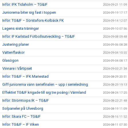
Inför: IFK Tidaholm – TG&IF
2024-09-21 11:09
Juniorerna biter sig fast i toppen
2024-09-19 17:17
Inför: TG&IF – Sörstafors-Kolbäck FK
2024-09-14 12:07
Lagens sista träningar
2024-09-10 07:56
Inför: IF Karlstad Fotbollsutveckling – TG&IF
2024-09-08 09:48
Justering planer
2024-09-06 08:28
Vattenflaskor
2024-09-04 10:55
Glasögon
2024-09-04 08:17
Vinnare i Vårtipset
2024-09-03 21:34
Inför: TG&IF – IFK Mariestad
2024-08-29 20:51
Giff-juniorerna vann seriefinalen – upp i serieledning
2024-08-29 19:13
Effektivt TG&IF krigade till sig tre poäng i Värmland
2024-08-24 17:25
Inför: Strömtorps IK – TG&IF
2024-08-23 21:48
Solpaneler på Ulvesborg
2024-08-19 11:09
Inför: Skara FC – TG&IF
2024-08-16 11:52
Inför: TG&IF – IF Viken
2024-08-11 07:30