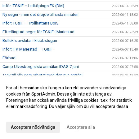
Inför: TG&IF – Lidköpings FK (DM)
2022-06-14 06:39
Ny seger - men det dröjde till sista minuten
2022-06-11 18:02
Inför: TG&IF – Trollhättans BoIS
2022-06-11 08:00
Efterlängtad seger för TG&IF i Mariestad
2022-06-07 23:39
Bollekis avslutar i klubbstugan
2022-06-07 16:25
Inför: IFK Mariestad – TG&IF
2022-06-07 15:40
Förbud
2022-06-07 11:06
Camp Ulvesborg sista anmälan IDAG 7 juni
2022-06-07 07:58
Tack till alla som arbetat med den nya entrén!
2022-06-04 13:52
Klart med program till Camp Ulvesborg – glöm inte att
2022-05-31 22:33
För att hemsidan ska fungera korrekt använder vi nödvändiga
anmäla!
cookies från SportAdmin. Dessa går inte att stänga av.
Sommaruppehåll 2022
2022-05-31 10:30
Föreningen kan också använda frivilliga cookies, t.ex. för statistik
En bra halvlek räckte inte mot serieledaren
eller marknadsföring. Du väljer själv om du vill acceptera dessa.
2022-05-30 22:01
Anpassa dina val
Inför: TG&IF – IFK Skövde
2022-05-30 12:52
Påminnelse Camp Ulvesborg
2022-05-29 08:16
Acceptera nödvändiga
Acceptera alla
Johan Åhnborg kliver av uppdraget som Giff-tränare
2022-05-28 19:28