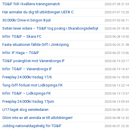
TG&IF föll i kvällens träningsmatch
2025-07-28 21:53
Här anmäler du dig till utbildningen UEFA C
2025-07-07 10:20
30.000kr Drive in bingon 8 juli
2025-07-03 06:11
Sviten lever vidare – TG&IF tog poäng i Skaraborgsderbyt
2025-06-29 18:30
Inför: TG&IF – Skara FC
2025-06-28 14:00
Fasta situationer fällde Giff i Jönköping
2025-06-25 21:38
Inför: IF Haga – TG&IF
2025-06-25 15:06
TG&IF poänglöst mot Vänersborgs IF
2025-06-19 23:17
Inför: TG&IF – Vänersborgs IF
2025-06-19 14:47
Freeplay 24.000kr tisdag 17/6
2025-06-16 18:09
Tung Giff-förlust mot Lidköpings FK
2025-06-13 22:14
Inför: TG&IF – Lidköpings FK
2025-06-13 13:57
Freeplay 24.000kr tisdag 17juni
2025-06-13 09:43
U17-laget slog serieledaren
2025-06-08 21:01
Glöm inte av att anmäla er till utbildningen!
2025-06-08 16:32
Jobbig nationaldagshelg för TG&IF
2025-06-07 22:26