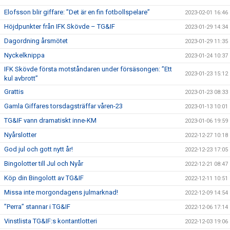
Elofsson blir giffare: ”Det är en fin fotbollspelare”
2023-02-01 16:46
Höjdpunkter från IFK Skövde – TG&IF
2023-01-29 14:34
Dagordning årsmötet
2023-01-29 11:35
Nyckelknippa
2023-01-24 10:37
IFK Skövde första motståndaren under försäsongen: ”Ett
2023-01-23 15:12
kul avbrott”
Grattis
2023-01-23 08:33
Gamla Giffares torsdagsträffar våren-23
2023-01-13 10:01
TG&IF vann dramatiskt inne-KM
2023-01-06 19:59
Nyårslotter
2022-12-27 10:18
God jul och gott nytt år!
2022-12-23 17:05
Bingolotter till Jul och Nyår
2022-12-21 08:47
Köp din Bingolott av TG&IF
2022-12-11 10:51
Missa inte morgondagens julmarknad!
2022-12-09 14:54
”Perra” stannar i TG&IF
2022-12-06 17:14
Vinstlista TG&IF:s kontantlotteri
2022-12-03 19:06