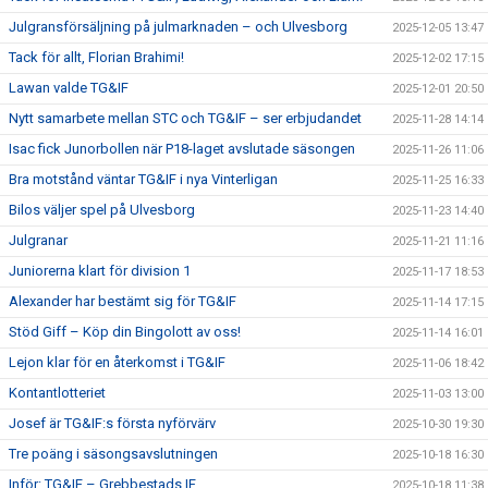
Julgransförsäljning på julmarknaden – och Ulvesborg
2025-12-05 13:47
Tack för allt, Florian Brahimi!
2025-12-02 17:15
Lawan valde TG&IF
2025-12-01 20:50
Nytt samarbete mellan STC och TG&IF – ser erbjudandet
2025-11-28 14:14
Isac fick Junorbollen när P18-laget avslutade säsongen
2025-11-26 11:06
Bra motstånd väntar TG&IF i nya Vinterligan
2025-11-25 16:33
Bilos väljer spel på Ulvesborg
2025-11-23 14:40
Julgranar
2025-11-21 11:16
Juniorerna klart för division 1
2025-11-17 18:53
Alexander har bestämt sig för TG&IF
2025-11-14 17:15
Stöd Giff – Köp din Bingolott av oss!
2025-11-14 16:01
Lejon klar för en återkomst i TG&IF
2025-11-06 18:42
Kontantlotteriet
2025-11-03 13:00
Josef är TG&IF:s första nyförvärv
2025-10-30 19:30
Tre poäng i säsongsavslutningen
2025-10-18 16:30
Inför: TG&IF – Grebbestads IF
2025-10-18 11:38