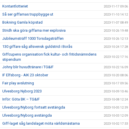
Kontantlotteriet
2023-11-17 09:06
Så ser giffarnas truppbygge ut
2023-11-10 14:12
Bokning Gamla köpstad
2023-11-07 08:49
Stridh ska göra giffarna mer explosiva
2023-10-26 19:48
Jubileumsträff 1000 Torsdagsträffen
2023-10-26 12:13
130 giffare såg allsvensk guldstrid i Borås
2023-10-24 17:28
Giffcupens organisation fick kultur- och fritidsnämndens
2023-10-22 17:16
stipendium
Johny blir huvudtränare i TG&IF
2023-10-22 16:09
IF Elfsborg - AIK 23 oktober
2023-10-20 08:06
Fair play avslutning
2023-10-17 09:56
Ulvesborg Nyborg 2023
2023-10-09 10:46
Inför: Göta BK – TG&IF
2023-10-08 12:24
Ulvesborg/Nyborg fortsatt avstängda
2023-10-05 12:39
Ulvesborg/Nyborg avstängda
2023-10-03 12:09
Giff-laget såg landslaget möta världsmästarna
2023-10-02 17:33