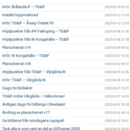
Inför: Brålanda IF – TG&IF
2023-05-18 09:55
Inställd loppmarknad
2023-05-12 17:49
Inför: TG&IF – Åsarp-Trädet FK
2023-05-12 13:59
Höjdpunkter från IFK Falköping – TG&IF
2023-05-08 21:36
Höjdpunkter från IK Kongahälla – TG&IF
2023-05-08 21:28
Planschemat v19
2023-05-08 08:32
Inför: IK Kongahälla – TG&IF
2023-05-07 10:55
Planschemat v18
2023-05-02 08:57
Höjdpunkter från TG&IF – Vårgårda IK
2023-04-29 22:36
Inför: TG&IF – Vårgårda IK
2023-04-28 16:52
Dags för Bollekis!
2023-04-27 15:21
TG&IF möter Vårgårda – Välkommen!
2023-04-27 14:09
Äntligen dags för bilbingo i Ekedalen!
2023-04-26 20:58
Ändring av planschemat v17
2023-04-26 08:14
Se bilderna från söndagens cupspel!
2023-04-23 18:51
Tack alla ni som varit en del av Giffcupen 2023!
2023-04-23 18:00