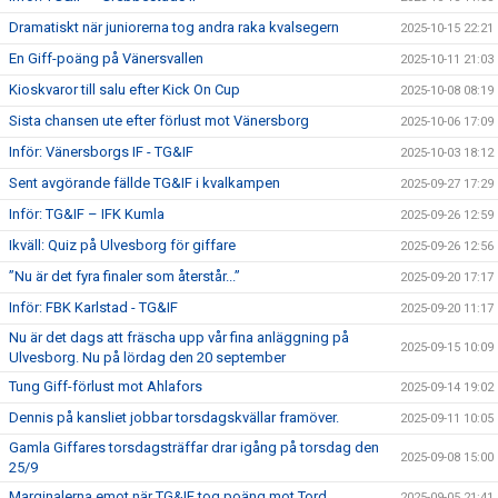
Dramatiskt när juniorerna tog andra raka kvalsegern
2025-10-15 22:21
En Giff-poäng på Vänersvallen
2025-10-11 21:03
Kioskvaror till salu efter Kick On Cup
2025-10-08 08:19
Sista chansen ute efter förlust mot Vänersborg
2025-10-06 17:09
Inför: Vänersborgs IF - TG&IF
2025-10-03 18:12
Sent avgörande fällde TG&IF i kvalkampen
2025-09-27 17:29
Inför: TG&IF – IFK Kumla
2025-09-26 12:59
Ikväll: Quiz på Ulvesborg för giffare
2025-09-26 12:56
”Nu är det fyra finaler som återstår...”
2025-09-20 17:17
Inför: FBK Karlstad - TG&IF
2025-09-20 11:17
Nu är det dags att fräscha upp vår fina anläggning på
2025-09-15 10:09
Ulvesborg. Nu på lördag den 20 september
Tung Giff-förlust mot Ahlafors
2025-09-14 19:02
Dennis på kansliet jobbar torsdagskvällar framöver.
2025-09-11 10:05
Gamla Giffares torsdagsträffar drar igång på torsdag den
2025-09-08 15:00
25/9
Marginalerna emot när TG&IF tog poäng mot Tord
2025-09-05 21:41