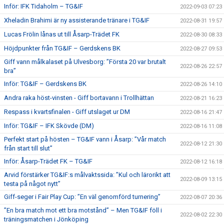
Inför: IFK Tidaholm – TG&IF
2022-09-03 07:23
Xheladin Brahimi är ny assisterande tränare i TG&IF
2022-08-31 19:57
Lucas Frölin lånas ut till Åsarp-Trädet FK
2022-08-30 08:33
Höjdpunkter från TG&IF – Gerdskens BK
2022-08-27 09:53
Giff vann målkalaset på Ulvesborg: ”Första 20 var brutalt
2022-08-26 22:57
bra”
Inför: TG&IF – Gerdskens BK
2022-08-26 14:10
Andra raka höst-vinsten - Giff bortavann i Trollhättan
2022-08-21 16:23
Respass i kvartsfinalen - Giff utslaget ur DM
2022-08-16 21:47
Inför: TG&IF – IFK Skövde (DM)
2022-08-16 11:08
Perfekt start på hösten – TG&IF vann i Åsarp: ”Vår match
2022-08-12 21:30
från start till slut”
Inför: Åsarp-Trädet FK – TG&IF
2022-08-12 16:18
Arvid förstärker TG&IF:s målvaktssida: ”Kul och lärorikt att
2022-08-09 13:15
testa på något nytt”
Giff-seger i Fair Play Cup: ”En väl genomförd turnering”
2022-08-07 20:36
”En bra match mot ett bra motstånd” – Men TG&IF föll i
2022-08-02 22:30
träningsmatchen i Jönköping