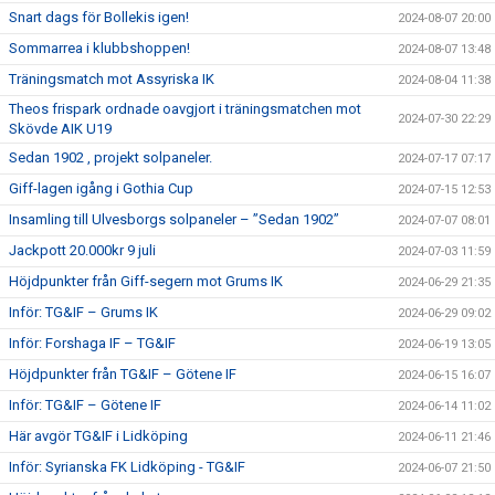
Snart dags för Bollekis igen!
2024-08-07 20:00
Sommarrea i klubbshoppen!
2024-08-07 13:48
Träningsmatch mot Assyriska IK
2024-08-04 11:38
Theos frispark ordnade oavgjort i träningsmatchen mot
2024-07-30 22:29
Skövde AIK U19
Sedan 1902 , projekt solpaneler.
2024-07-17 07:17
Giff-lagen igång i Gothia Cup
2024-07-15 12:53
Insamling till Ulvesborgs solpaneler – ”Sedan 1902”
2024-07-07 08:01
Jackpott 20.000kr 9 juli
2024-07-03 11:59
Höjdpunkter från Giff-segern mot Grums IK
2024-06-29 21:35
Inför: TG&IF – Grums IK
2024-06-29 09:02
Inför: Forshaga IF – TG&IF
2024-06-19 13:05
Höjdpunkter från TG&IF – Götene IF
2024-06-15 16:07
Inför: TG&IF – Götene IF
2024-06-14 11:02
Här avgör TG&IF i Lidköping
2024-06-11 21:46
Inför: Syrianska FK Lidköping - TG&IF
2024-06-07 21:50