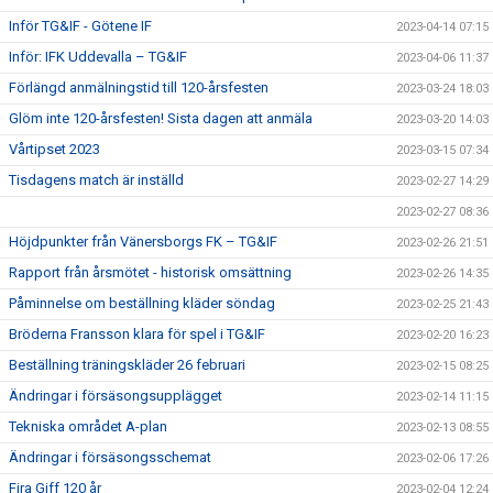
Inför TG&IF - Götene IF
2023-04-14 07:15
Inför: IFK Uddevalla – TG&IF
2023-04-06 11:37
Förlängd anmälningstid till 120-årsfesten
2023-03-24 18:03
Glöm inte 120-årsfesten! Sista dagen att anmäla
2023-03-20 14:03
Vårtipset 2023
2023-03-15 07:34
Tisdagens match är inställd
2023-02-27 14:29
2023-02-27 08:36
Höjdpunkter från Vänersborgs FK – TG&IF
2023-02-26 21:51
Rapport från årsmötet - historisk omsättning
2023-02-26 14:35
Påminnelse om beställning kläder söndag
2023-02-25 21:43
Bröderna Fransson klara för spel i TG&IF
2023-02-20 16:23
Beställning träningskläder 26 februari
2023-02-15 08:25
Ändringar i försäsongsupplägget
2023-02-14 11:15
Tekniska området A-plan
2023-02-13 08:55
Ändringar i försäsongsschemat
2023-02-06 17:26
Fira Giff 120 år
2023-02-04 12:24