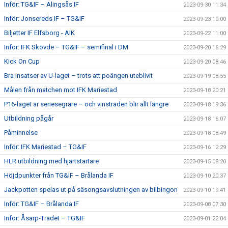
Inför: TG&IF – Alingsås IF
2023-09-30 11:34
Inför: Jonsereds IF – TG&IF
2023-09-23 10:00
Biljetter IF Elfsborg - AIK
2023-09-22 11:00
Inför: IFK Skövde – TG&IF – semifinal i DM
2023-09-20 16:29
Kick On Cup
2023-09-20 08:46
Bra insatser av U-laget – trots att poängen uteblivit
2023-09-19 08:55
Målen från matchen mot IFK Mariestad
2023-09-18 20:21
P16-laget är seriesegrare – och vinstraden blir allt längre
2023-09-18 19:36
Utbildning pågår
2023-09-18 16:07
Påminnelse
2023-09-18 08:49
Inför: IFK Mariestad – TG&IF
2023-09-16 12:29
HLR utbildning med hjärtstartare
2023-09-15 08:20
Höjdpunkter från TG&IF – Brålanda IF
2023-09-10 20:37
Jackpotten spelas ut på säsongsavslutningen av bilbingon
2023-09-10 19:41
Inför: TG&IF – Brålanda IF
2023-09-08 07:30
Inför: Åsarp-Trädet – TG&IF
2023-09-01 22:04