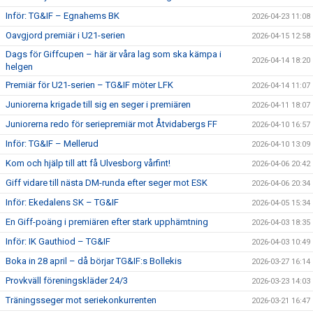
Inför: TG&IF – Egnahems BK
2026-04-23 11:08
Oavgjord premiär i U21-serien
2026-04-15 12:58
Dags för Giffcupen – här är våra lag som ska kämpa i
2026-04-14 18:20
helgen
Premiär för U21-serien – TG&IF möter LFK
2026-04-14 11:07
Juniorerna krigade till sig en seger i premiären
2026-04-11 18:07
Juniorerna redo för seriepremiär mot Åtvidabergs FF
2026-04-10 16:57
Inför: TG&IF – Mellerud
2026-04-10 13:09
Kom och hjälp till att få Ulvesborg vårfint!
2026-04-06 20:42
Giff vidare till nästa DM-runda efter seger mot ESK
2026-04-06 20:34
Inför: Ekedalens SK – TG&IF
2026-04-05 15:34
En Giff-poäng i premiären efter stark upphämtning
2026-04-03 18:35
Inför: IK Gauthiod – TG&IF
2026-04-03 10:49
Boka in 28 april – då börjar TG&IF:s Bollekis
2026-03-27 16:14
Provkväll föreningskläder 24/3
2026-03-23 14:03
Träningsseger mot seriekonkurrenten
2026-03-21 16:47