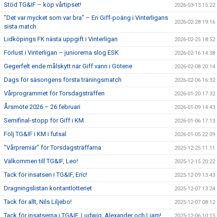
Stöd TG&IF – köp vårtipset!
2026-03-13 15:22
”Det var mycket som var bra” – En Giff-poäng i Vinterligans
2026-02-28 19:16
sista match
Lidköpings FK nästa uppgift i Vinterligan
2026-02-25 18:52
Förlust i Vinterligan – juniorerna slog ESK
2026-02-16 14:38
Gegerfelt ende målskytt när Giff vann i Götene
2026-02-08 20:14
Dags för säsongens första träningsmatch
2026-02-06 16:32
Vårprogrammet för Torsdagsträffen
2026-01-20 17:32
Årsmöte 2026 – 26 februari
2026-01-09 14:43
Semifinal-stopp för Giff i KM
2026-01-06 17:13
Följ TG&IF i KM i futsal
2026-01-05 22:09
”Vårpremiär” för Torsdagsträffarna
2025-12-25 11:11
Välkommen till TG&IF, Leo!
2025-12-15 20:22
Tack för insatsen i TG&IF, Eric!
2025-12-09 13:43
Dragningslistan kontantlotteriet
2025-12-07 13:24
Tack för allt, Nils Liljebo!
2025-12-07 08:12
Tack för insatserna i TG&IF, Ludwig, Alexander och Liam!
2025-12-06 10:15