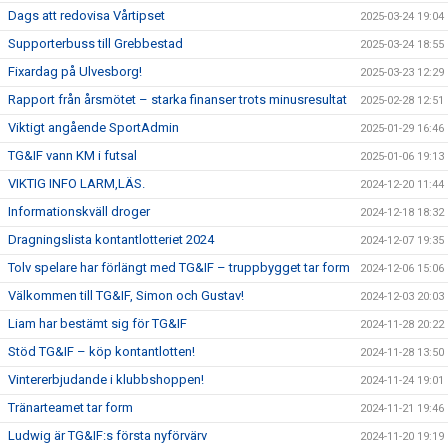
Dags att redovisa Vårtipset
2025-03-24 19:04
Supporterbuss till Grebbestad
2025-03-24 18:55
Fixardag på Ulvesborg!
2025-03-23 12:29
Rapport från årsmötet – starka finanser trots minusresultat
2025-02-28 12:51
Viktigt angående SportAdmin
2025-01-29 16:46
TG&IF vann KM i futsal
2025-01-06 19:13
VIKTIG INFO LARM,LÄS.
2024-12-20 11:44
Informationskväll droger
2024-12-18 18:32
Dragningslista kontantlotteriet 2024
2024-12-07 19:35
Tolv spelare har förlängt med TG&IF – truppbygget tar form
2024-12-06 15:06
Välkommen till TG&IF, Simon och Gustav!
2024-12-03 20:03
Liam har bestämt sig för TG&IF
2024-11-28 20:22
Stöd TG&IF – köp kontantlotten!
2024-11-28 13:50
Vintererbjudande i klubbshoppen!
2024-11-24 19:01
Tränarteamet tar form
2024-11-21 19:46
Ludwig är TG&IF:s första nyförvärv
2024-11-20 19:19