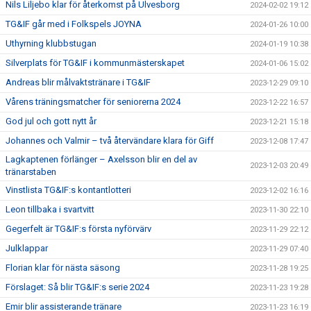
Nils Liljebo klar för återkomst på Ulvesborg
2024-02-02 19:12
TG&IF går med i Folkspels JOYNA
2024-01-26 10:00
Uthyrning klubbstugan
2024-01-19 10:38
Silverplats för TG&IF i kommunmästerskapet
2024-01-06 15:02
Andreas blir målvaktstränare i TG&IF
2023-12-29 09:10
Vårens träningsmatcher för seniorerna 2024
2023-12-22 16:57
God jul och gott nytt år
2023-12-21 15:18
Johannes och Valmir – två återvändare klara för Giff
2023-12-08 17:47
Lagkaptenen förlänger – Axelsson blir en del av
2023-12-03 20:49
tränarstaben
Vinstlista TG&IF:s kontantlotteri
2023-12-02 16:16
Leon tillbaka i svartvitt
2023-11-30 22:10
Gegerfelt är TG&IF:s första nyförvärv
2023-11-29 22:12
Julklappar
2023-11-29 07:40
Florian klar för nästa säsong
2023-11-28 19:25
Förslaget: Så blir TG&IF:s serie 2024
2023-11-23 19:28
Emir blir assisterande tränare
2023-11-23 16:19