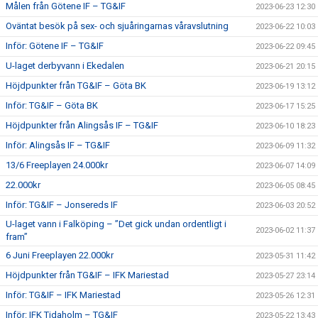
Målen från Götene IF – TG&IF
2023-06-23 12:30
Oväntat besök på sex- och sjuåringarnas våravslutning
2023-06-22 10:03
Inför: Götene IF – TG&IF
2023-06-22 09:45
U-laget derbyvann i Ekedalen
2023-06-21 20:15
Höjdpunkter från TG&IF – Göta BK
2023-06-19 13:12
Inför: TG&IF – Göta BK
2023-06-17 15:25
Höjdpunkter från Alingsås IF – TG&IF
2023-06-10 18:23
Inför: Alingsås IF – TG&IF
2023-06-09 11:32
13/6 Freeplayen 24.000kr
2023-06-07 14:09
22.000kr
2023-06-05 08:45
Inför: TG&IF – Jonsereds IF
2023-06-03 20:52
U-laget vann i Falköping – ”Det gick undan ordentligt i
2023-06-02 11:37
fram”
6 Juni Freeplayen 22.000kr
2023-05-31 11:42
Höjdpunkter från TG&IF – IFK Mariestad
2023-05-27 23:14
Inför: TG&IF – IFK Mariestad
2023-05-26 12:31
Inför: IFK Tidaholm – TG&IF
2023-05-22 13:43