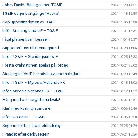
Johny David förlänger med TG&IF
2024-11-20 14:51
TG&IF sörjer bortgånge ”Hacke”
2024-11-18 19:55
Köp uppesittarlotten av TG&IF
2024-11-05 13:30
Inför: Stenungsunds IF – TG&IF
2024-11-01 16:34
Fåtal platser kvar i bussen!
2024-11-01 10:37
Supporterbuss till Stenungsund
2024-10-28 11:06
Inför: TG&IF – Stenungsunds IF
2024-10-25 13:33
Första kvalmatchen spelas på lördag
2024-10-21 22:02
Stenungsunds IF blir nästa kvalmotståndare
2024-10-20 16:49
Inför: TG&IF – Myresjö/Vetlanda FK
2024-10-18 18:02
Inför: Myresjö-Vetlanda FK – TG&IF
2024-10-12 11:12
Häng med och se giffarna kvala!
2024-10-07 19:57
Klart med kvalmotståndare
2024-10-06 15:40
Inför: Götene IF – TG&IF
2024-10-05 10:50
Segermålet från Tidaholmsderbyt
2024-09-23 21:29
Firandet efter derbysegern
2024-09-21 18:56