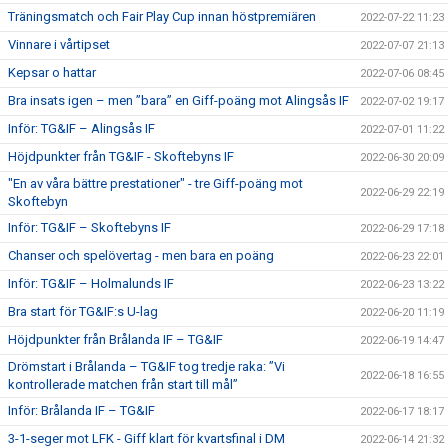
Träningsmatch och Fair Play Cup innan höstpremiären
2022-07-22 11:23
Vinnare i vårtipset
2022-07-07 21:13
Kepsar o hattar
2022-07-06 08:45
Bra insats igen – men ”bara” en Giff-poäng mot Alingsås IF
2022-07-02 19:17
Inför: TG&IF – Alingsås IF
2022-07-01 11:22
Höjdpunkter från TG&IF - Skoftebyns IF
2022-06-30 20:09
"En av våra bättre prestationer" - tre Giff-poäng mot
2022-06-29 22:19
Skoftebyn
Inför: TG&IF – Skoftebyns IF
2022-06-29 17:18
Chanser och spelövertag - men bara en poäng
2022-06-23 22:01
Inför: TG&IF – Holmalunds IF
2022-06-23 13:22
Bra start för TG&IF:s U-lag
2022-06-20 11:19
Höjdpunkter från Brålanda IF – TG&IF
2022-06-19 14:47
Drömstart i Brålanda – TG&IF tog tredje raka: ”Vi
2022-06-18 16:55
kontrollerade matchen från start till mål”
Inför: Brålanda IF – TG&IF
2022-06-17 18:17
3-1-seger mot LFK - Giff klart för kvartsfinal i DM
2022-06-14 21:32