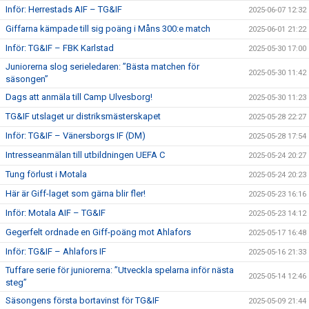
Inför: Herrestads AIF – TG&IF
2025-06-07 12:32
Giffarna kämpade till sig poäng i Måns 300:e match
2025-06-01 21:22
Inför: TG&IF – FBK Karlstad
2025-05-30 17:00
Juniorerna slog serieledaren: ”Bästa matchen för
2025-05-30 11:42
säsongen”
Dags att anmäla till Camp Ulvesborg!
2025-05-30 11:23
TG&IF utslaget ur distriksmästerskapet
2025-05-28 22:27
Inför: TG&IF – Vänersborgs IF (DM)
2025-05-28 17:54
Intresseanmälan till utbildningen UEFA C
2025-05-24 20:27
Tung förlust i Motala
2025-05-24 20:23
Här är Giff-laget som gärna blir fler!
2025-05-23 16:16
Inför: Motala AIF – TG&IF
2025-05-23 14:12
Gegerfelt ordnade en Giff-poäng mot Ahlafors
2025-05-17 16:48
Inför: TG&IF – Ahlafors IF
2025-05-16 21:33
Tuffare serie för juniorerna: ”Utveckla spelarna inför nästa
2025-05-14 12:46
steg”
Säsongens första bortavinst för TG&IF
2025-05-09 21:44