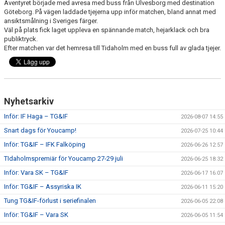
Äventyret började med avresa med buss från Ulvesborg med destination
Göteborg. På vägen laddade tjejerna upp inför matchen, bland annat med
ansiktsmålning i Sveriges färger.
Väl på plats fick laget uppleva en spännande match, hejarklack och bra
publiktryck.
Efter matchen var det hemresa till Tidaholm med en buss full av glada tjejer.
Nyhetsarkiv
Inför: IF Haga – TG&IF
2026-08-07 14:55
Snart dags för Youcamp!
2026-07-25 10:44
Inför: TG&IF – IFK Falköping
2026-06-26 12:57
TIdaholmspremiär för Youcamp 27-29 juli
2026-06-25 18:32
Inför: Vara SK – TG&IF
2026-06-17 16:07
Inför: TG&IF – Assyriska IK
2026-06-11 15:20
Tung TG&IF-förlust i seriefinalen
2026-06-05 22:08
Inför: TG&IF – Vara SK
2026-06-05 11:54