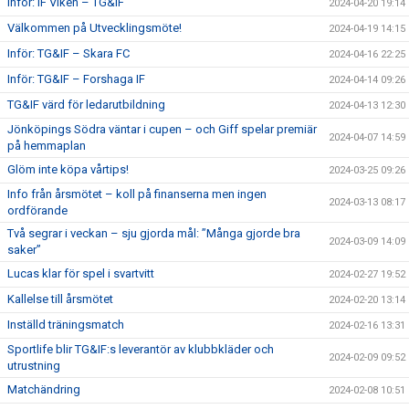
Inför: IF Viken – TG&IF
2024-04-20 19:14
Välkommen på Utvecklingsmöte!
2024-04-19 14:15
Inför: TG&IF – Skara FC
2024-04-16 22:25
Inför: TG&IF – Forshaga IF
2024-04-14 09:26
TG&IF värd för ledarutbildning
2024-04-13 12:30
Jönköpings Södra väntar i cupen – och Giff spelar premiär
2024-04-07 14:59
på hemmaplan
Glöm inte köpa vårtips!
2024-03-25 09:26
Info från årsmötet – koll på finanserna men ingen
2024-03-13 08:17
ordförande
Två segrar i veckan – sju gjorda mål: ”Många gjorde bra
2024-03-09 14:09
saker”
Lucas klar för spel i svartvitt
2024-02-27 19:52
Kallelse till årsmötet
2024-02-20 13:14
Inställd träningsmatch
2024-02-16 13:31
Sportlife blir TG&IF:s leverantör av klubbkläder och
2024-02-09 09:52
utrustning
Matchändring
2024-02-08 10:51