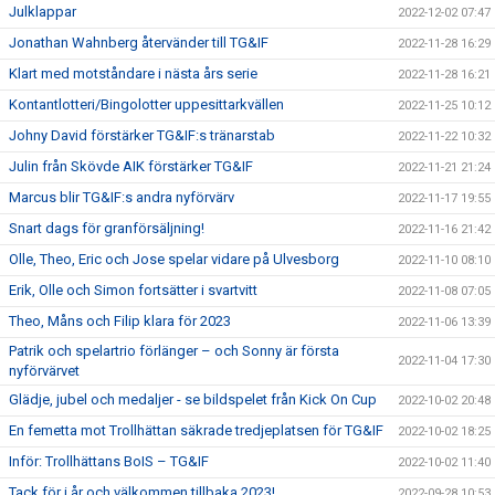
Julklappar
2022-12-02 07:47
Jonathan Wahnberg återvänder till TG&IF
2022-11-28 16:29
Klart med motståndare i nästa års serie
2022-11-28 16:21
Kontantlotteri/Bingolotter uppesittarkvällen
2022-11-25 10:12
Johny David förstärker TG&IF:s tränarstab
2022-11-22 10:32
Julin från Skövde AIK förstärker TG&IF
2022-11-21 21:24
Marcus blir TG&IF:s andra nyförvärv
2022-11-17 19:55
Snart dags för granförsäljning!
2022-11-16 21:42
Olle, Theo, Eric och Jose spelar vidare på Ulvesborg
2022-11-10 08:10
Erik, Olle och Simon fortsätter i svartvitt
2022-11-08 07:05
Theo, Måns och Filip klara för 2023
2022-11-06 13:39
Patrik och spelartrio förlänger – och Sonny är första
2022-11-04 17:30
nyförvärvet
Glädje, jubel och medaljer - se bildspelet från Kick On Cup
2022-10-02 20:48
En femetta mot Trollhättan säkrade tredjeplatsen för TG&IF
2022-10-02 18:25
Inför: Trollhättans BoIS – TG&IF
2022-10-02 11:40
Tack för i år och välkommen tillbaka 2023!
2022-09-28 10:53