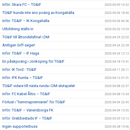
Inför: Skara FC – TG&IF
2025-05-09 14:52
TG&IF kunde inte sno poäng av Kongahälla
2025-05-04 18:40
Inför: TG&IF – IK Kongahälla
2025-05-04 06:36
Utbildning ställs in
2025-05-02 10:59
TG&IF till åttondelsfinal i DM
2025-04-29 22:02
Äntligen Giff-seger!
2025-04-24 22:34
Inför: TG&IF – IF Haga
2025-04-24 12:12
En påskpoäng i Jönköping för TG&IF
2025-04-18 15:41
Inför: IK Tord - TG&IF
2025-04-17 20:11
Inför: IFK Kumla – TG&IF
2025-04-12 07:31
TG&IF vidare till nästa runda i DM-slutspelet
2025-04-08 22:37
Inför: FC Kabel Åttio – TG&IF
2025-04-08 15:54
Förlust i ”hemmapremiären” för TG&IF
2025-04-04 22:45
Inför: TG&IF – Vänersborgs FK
2025-04-04 13:55
Inför: Grebbestads IF – TG&IF
2025-03-29 10:12
Ingen supporterbuss
2025-03-28 19:06