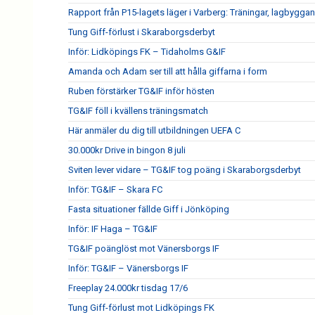
Rapport från P15-lagets läger i Varberg: Träningar, lagbygga
Tung Giff-förlust i Skaraborgsderbyt
Inför: Lidköpings FK – Tidaholms G&IF
Amanda och Adam ser till att hålla giffarna i form
Ruben förstärker TG&IF inför hösten
TG&IF föll i kvällens träningsmatch
Här anmäler du dig till utbildningen UEFA C
30.000kr Drive in bingon 8 juli
Sviten lever vidare – TG&IF tog poäng i Skaraborgsderbyt
Inför: TG&IF – Skara FC
Fasta situationer fällde Giff i Jönköping
Inför: IF Haga – TG&IF
TG&IF poänglöst mot Vänersborgs IF
Inför: TG&IF – Vänersborgs IF
Freeplay 24.000kr tisdag 17/6
Tung Giff-förlust mot Lidköpings FK