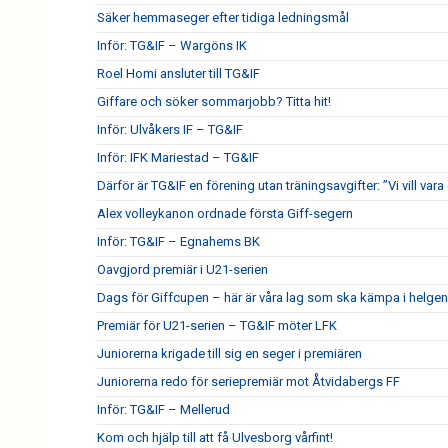
Säker hemmaseger efter tidiga ledningsmål
Inför: TG&IF – Wargöns IK
Roel Homi ansluter till TG&IF
Giffare och söker sommarjobb? Titta hit!
Inför: Ulvåkers IF – TG&IF
Inför: IFK Mariestad – TG&IF
Därför är TG&IF en förening utan träningsavgifter: ”Vi vill vara 
Alex volleykanon ordnade första Giff-segern
Inför: TG&IF – Egnahems BK
Oavgjord premiär i U21-serien
Dags för Giffcupen – här är våra lag som ska kämpa i helgen
Premiär för U21-serien – TG&IF möter LFK
Juniorerna krigade till sig en seger i premiären
Juniorerna redo för seriepremiär mot Åtvidabergs FF
Inför: TG&IF – Mellerud
Kom och hjälp till att få Ulvesborg vårfint!