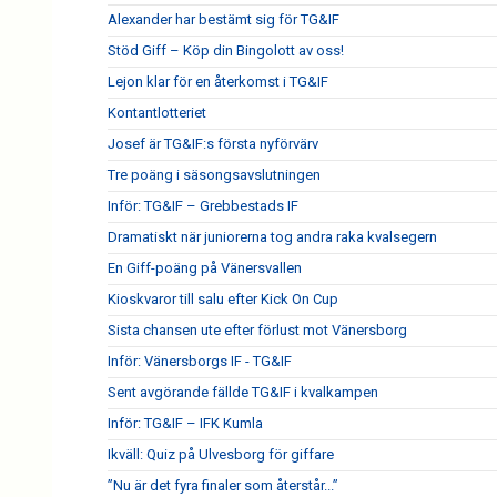
Alexander har bestämt sig för TG&IF
Stöd Giff – Köp din Bingolott av oss!
Lejon klar för en återkomst i TG&IF
Kontantlotteriet
Josef är TG&IF:s första nyförvärv
Tre poäng i säsongsavslutningen
Inför: TG&IF – Grebbestads IF
Dramatiskt när juniorerna tog andra raka kvalsegern
En Giff-poäng på Vänersvallen
Kioskvaror till salu efter Kick On Cup
Sista chansen ute efter förlust mot Vänersborg
Inför: Vänersborgs IF - TG&IF
Sent avgörande fällde TG&IF i kvalkampen
Inför: TG&IF – IFK Kumla
Ikväll: Quiz på Ulvesborg för giffare
”Nu är det fyra finaler som återstår...”