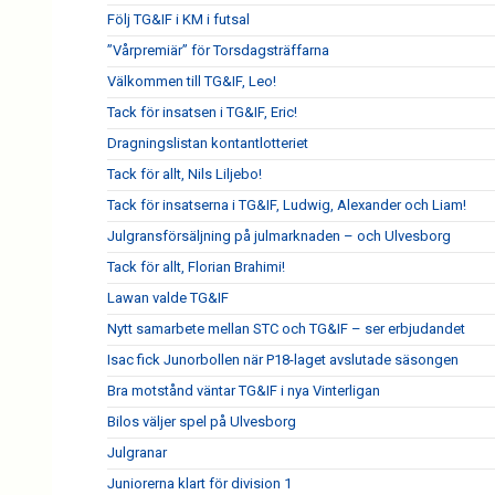
Följ TG&IF i KM i futsal
”Vårpremiär” för Torsdagsträffarna
Välkommen till TG&IF, Leo!
Tack för insatsen i TG&IF, Eric!
Dragningslistan kontantlotteriet
Tack för allt, Nils Liljebo!
Tack för insatserna i TG&IF, Ludwig, Alexander och Liam!
Julgransförsäljning på julmarknaden – och Ulvesborg
Tack för allt, Florian Brahimi!
Lawan valde TG&IF
Nytt samarbete mellan STC och TG&IF – ser erbjudandet
Isac fick Junorbollen när P18-laget avslutade säsongen
Bra motstånd väntar TG&IF i nya Vinterligan
Bilos väljer spel på Ulvesborg
Julgranar
Juniorerna klart för division 1