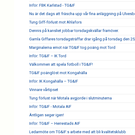
Inför: FBK Karlstad - TG&IF
Nu är det dags att fräscha upp vår fina anläggning på Ulves
Tung Giff-förlust mot Ahlafors
Dennis på kansliet jobbar torsdagskvällar framöver.
Gamla Giffares torsdagsträffar drar igång på torsdag den 25
Marginalerna emot när TG&IF tog poäng mot Tord
Inför: TG&IF – IK Tord
Välkommen att spela fotboll i TG&IF!
TG&IF poänglöst mot Kongahälla
Inför: IK Kongahälla – TG&IF
Vinnare vårtipset
Tung förlust när Motala avgjorde i slutminuterna
Inför: TG&IF - Motala AIF
Äntligen seger igen!
Inför: TG&IF – Herrestads AIF
Ledarmöte om TG&IF:s arbete med att bli kvalitetsklubb