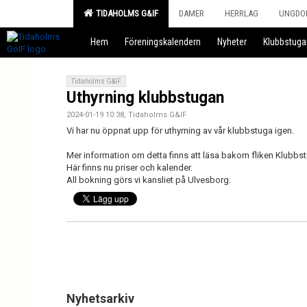
TIDAHOLMS G&IF
DAMER
HERRLAG
UNGDO
Hem
Föreningskalendern
Nyheter
Klubbstuga
Tidaholms G&IF
Uthyrning klubbstugan
2024-01-19 10:38, Tidaholms G&IF
Vi har nu öppnat upp för uthyrning av vår klubbstuga igen.
Mer information om detta finns att läsa bakom fliken Klubbs
Här finns nu priser och kalender.
All bokning görs vi kansliet på Ulvesborg.
Nyhetsarkiv