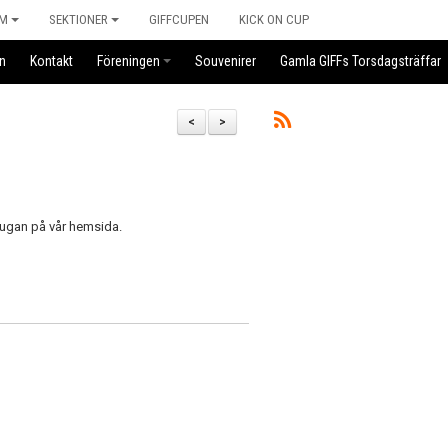
M
SEKTIONER
GIFFCUPEN
KICK ON CUP
n
Kontakt
Föreningen
Souvenirer
Gamla GIFFs Torsdagsträffar
<
>
tugan på vår hemsida.