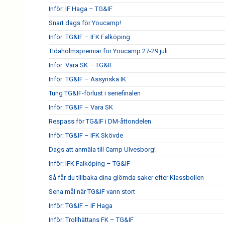
Inför: IF Haga – TG&IF
Snart dags för Youcamp!
Inför: TG&IF – IFK Falköping
TIdaholmspremiär för Youcamp 27-29 juli
Inför: Vara SK – TG&IF
Inför: TG&IF – Assyriska IK
Tung TG&IF-förlust i seriefinalen
Inför: TG&IF – Vara SK
Respass för TG&IF i DM-åttondelen
Inför: TG&IF – IFK Skövde
Dags att anmäla till Camp Ulvesborg!
Inför: IFK Falköping – TG&IF
Så får du tillbaka dina glömda saker efter Klassbollen
Sena mål när TG&IF vann stort
Inför: TG&IF – IF Haga
Inför: Trollhättans FK – TG&IF