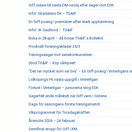
Giff vidare till nästa DM-runda efter seger mot ESK
Inför: Ekedalens SK – TG&IF
En Giff-poäng i premiären efter stark upphämtning
Inför: IK Gauthiod – TG&IF
Boka in 28 april – då börjar TG&IF:s Bollekis
Provkväll föreningskläder 24/3
Träningsseger mot seriekonkurrenten
Stöd TG&IF – köp vårtipset!
”Det var mycket som var bra” – En Giff-poäng i Vinterligans 
Lidköpings FK nästa uppgift i Vinterligan
Förlust i Vinterligan – juniorerna slog ESK
Gegerfelt ende målskytt när Giff vann i Götene
Dags för säsongens första träningsmatch
Vårprogrammet för Torsdagsträffen
Årsmöte 2026 – 26 februari
Semifinal-stopp för Giff i KM