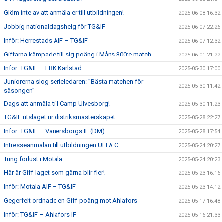
Glöm inte av att anmäla er till utbildningen!
2025-06-08 16:32
Jobbig nationaldagshelg för TG&IF
2025-06-07 22:26
Inför: Herrestads AIF – TG&IF
2025-06-07 12:32
Giffarna kämpade till sig poäng i Måns 300:e match
2025-06-01 21:22
Inför: TG&IF – FBK Karlstad
2025-05-30 17:00
Juniorerna slog serieledaren: ”Bästa matchen för
2025-05-30 11:42
säsongen”
Dags att anmäla till Camp Ulvesborg!
2025-05-30 11:23
TG&IF utslaget ur distriksmästerskapet
2025-05-28 22:27
Inför: TG&IF – Vänersborgs IF (DM)
2025-05-28 17:54
Intresseanmälan till utbildningen UEFA C
2025-05-24 20:27
Tung förlust i Motala
2025-05-24 20:23
Här är Giff-laget som gärna blir fler!
2025-05-23 16:16
Inför: Motala AIF – TG&IF
2025-05-23 14:12
Gegerfelt ordnade en Giff-poäng mot Ahlafors
2025-05-17 16:48
Inför: TG&IF – Ahlafors IF
2025-05-16 21:33