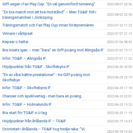
Giff-seger i Fair Play Cup: ”En väl genomförd turnering”
2022-08-07 20:36
”En bra match mot ett bra motstånd” – Men TG&IF föll i
2022-08-02 22:30
träningsmatchen i Jönköping
Träningsmatch och Fair Play Cup innan höstpremiären
2022-07-22 11:23
Vinnare i vårtipset
2022-07-07 21:13
Kepsar o hattar
2022-07-06 08:45
Bra insats igen – men ”bara” en Giff-poäng mot Alingsås IF
2022-07-02 19:17
Inför: TG&IF – Alingsås IF
2022-07-01 11:22
Höjdpunkter från TG&IF - Skoftebyns IF
2022-06-30 20:09
"En av våra bättre prestationer" - tre Giff-poäng mot
2022-06-29 22:19
Skoftebyn
Inför: TG&IF – Skoftebyns IF
2022-06-29 17:18
Chanser och spelövertag - men bara en poäng
2022-06-23 22:01
Inför: TG&IF – Holmalunds IF
2022-06-23 13:22
Bra start för TG&IF:s U-lag
2022-06-20 11:19
Höjdpunkter från Brålanda IF – TG&IF
2022-06-19 14:47
Drömstart i Brålanda – TG&IF tog tredje raka: ”Vi
2022-06-18 16:55