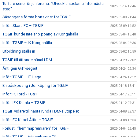
Tuffare serie för juniorerna: ”Utveckla spelarna inför nästa
2025-05-14 12:46
steg”
Säsongens första bortavinst för TG&IF
2025-05-09 21:44
Inför: Skara FC – TG&IF
2025-05-09 14:52
TG&IF kunde inte sno poäng av Kongahälla
2025-05-04 18:40
Inför: TG&IF – IK Kongahälla
2025-05-04 06:36
Utbildning ställs in
2025-05-02 10:59
TG&IF till åttondelsfinal i DM
2025-04-29 22:02
Äntligen Giff-seger!
2025-04-24 22:34
Inför: TG&IF – IF Haga
2025-04-24 12:12
En påskpoäng i Jönköping för TG&IF
2025-04-18 15:41
Inför: IK Tord - TG&IF
2025-04-17 20:11
Inför: IFK Kumla – TG&IF
2025-04-12 07:31
TG&IF vidare till nästa runda i DM-slutspelet
2025-04-08 22:37
Inför: FC Kabel Åttio – TG&IF
2025-04-08 15:54
Förlust i ”hemmapremiären” för TG&IF
2025-04-04 22:45
Inför: TG&IF – Vänersborgs FK