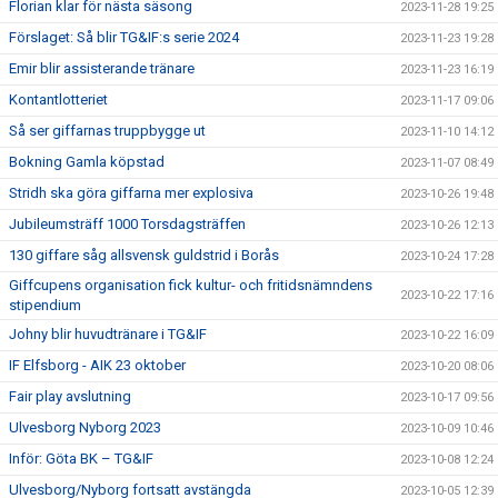
Florian klar för nästa säsong
2023-11-28 19:25
Förslaget: Så blir TG&IF:s serie 2024
2023-11-23 19:28
Emir blir assisterande tränare
2023-11-23 16:19
Kontantlotteriet
2023-11-17 09:06
Så ser giffarnas truppbygge ut
2023-11-10 14:12
Bokning Gamla köpstad
2023-11-07 08:49
Stridh ska göra giffarna mer explosiva
2023-10-26 19:48
Jubileumsträff 1000 Torsdagsträffen
2023-10-26 12:13
130 giffare såg allsvensk guldstrid i Borås
2023-10-24 17:28
Giffcupens organisation fick kultur- och fritidsnämndens
2023-10-22 17:16
stipendium
Johny blir huvudtränare i TG&IF
2023-10-22 16:09
IF Elfsborg - AIK 23 oktober
2023-10-20 08:06
Fair play avslutning
2023-10-17 09:56
Ulvesborg Nyborg 2023
2023-10-09 10:46
Inför: Göta BK – TG&IF
2023-10-08 12:24
Ulvesborg/Nyborg fortsatt avstängda
2023-10-05 12:39