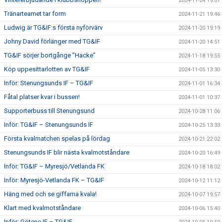
2024-11-24 19:01
Tränarteamet tar form
2024-11-21 19:46
Ludwig är TG&IF:s första nyförvärv
2024-11-20 19:19
Johny David förlänger med TG&IF
2024-11-20 14:51
TG&IF sörjer bortgånge ”Hacke”
2024-11-18 19:55
Köp uppesittarlotten av TG&IF
2024-11-05 13:30
Inför: Stenungsunds IF – TG&IF
2024-11-01 16:34
Fåtal platser kvar i bussen!
2024-11-01 10:37
Supporterbuss till Stenungsund
2024-10-28 11:06
Inför: TG&IF – Stenungsunds IF
2024-10-25 13:33
Första kvalmatchen spelas på lördag
2024-10-21 22:02
Stenungsunds IF blir nästa kvalmotståndare
2024-10-20 16:49
Inför: TG&IF – Myresjö/Vetlanda FK
2024-10-18 18:02
Inför: Myresjö-Vetlanda FK – TG&IF
2024-10-12 11:12
Häng med och se giffarna kvala!
2024-10-07 19:57
Klart med kvalmotståndare
2024-10-06 15:40
Inför: Götene IF – TG&IF