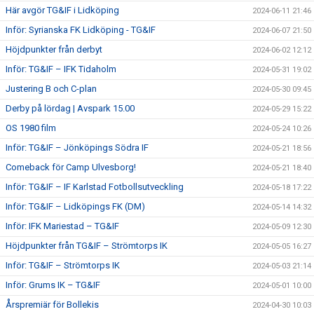
Här avgör TG&IF i Lidköping
2024-06-11 21:46
Inför: Syrianska FK Lidköping - TG&IF
2024-06-07 21:50
Höjdpunkter från derbyt
2024-06-02 12:12
Inför: TG&IF – IFK Tidaholm
2024-05-31 19:02
Justering B och C-plan
2024-05-30 09:45
Derby på lördag | Avspark 15.00
2024-05-29 15:22
OS 1980 film
2024-05-24 10:26
Inför: TG&IF – Jönköpings Södra IF
2024-05-21 18:56
Comeback för Camp Ulvesborg!
2024-05-21 18:40
Inför: TG&IF – IF Karlstad Fotbollsutveckling
2024-05-18 17:22
Inför: TG&IF – Lidköpings FK (DM)
2024-05-14 14:32
Inför: IFK Mariestad – TG&IF
2024-05-09 12:30
Höjdpunkter från TG&IF – Strömtorps IK
2024-05-05 16:27
Inför: TG&IF – Strömtorps IK
2024-05-03 21:14
Inför: Grums IK – TG&IF
2024-05-01 10:00
Årspremiär för Bollekis
2024-04-30 10:03