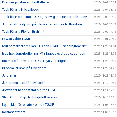
Dragningslistan kontantlotteriet
2025-12-07 13:24
Tack för allt, Nils Liljebo!
2025-12-07 08:12
Tack för insatserna i TG&IF, Ludwig, Alexander och Liam!
2025-12-06 10:15
Julgransförsäljning på julmarknaden – och Ulvesborg
2025-12-05 13:47
Tack för allt, Florian Brahimi!
2025-12-02 17:15
Lawan valde TG&IF
2025-12-01 20:50
Nytt samarbete mellan STC och TG&IF – ser erbjudandet
2025-11-28 14:14
Isac fick Junorbollen när P18-laget avslutade säsongen
2025-11-26 11:06
Bra motstånd väntar TG&IF i nya Vinterligan
2025-11-25 16:33
Bilos väljer spel på Ulvesborg
2025-11-23 14:40
Julgranar
2025-11-21 11:16
Juniorerna klart för division 1
2025-11-17 18:53
Alexander har bestämt sig för TG&IF
2025-11-14 17:15
Stöd Giff – Köp din Bingolott av oss!
2025-11-14 16:01
Lejon klar för en återkomst i TG&IF
2025-11-06 18:42
Kontantlotteriet
2025-11-03 13:00