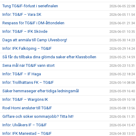
Tung TG&IF-förlust i seriefinalen
2026-06-05 22:08
Inför: TG&IF – Vara SK
2026-06-05 11:54
Respass för TG&IF i DM-åttondelen
2026-06-01 21:34
Inför: TG&IF – IFK Skövde
2026-06-01 10:35
Dags att anmäla till Camp Ulvesborg!
2026-05-30 14:23
Inför: IFK Falköping – TG&IF
2026-05-29 14:24
Så får du tillbaka dina glömda saker efter Klassbollen
2026-05-25 14:59
Sena mål när TG&IF vann stort
2026-05-23 15:31
Inför: TG&IF – IF Haga
2026-05-22 18:24
Inför: Trollhättans FK – TG&IF
2026-05-14 08:08
Säker hemmaseger efter tidiga ledningsmål
2026-05-09 16:40
Inför: TG&IF – Wargöns IK
2026-05-09 10:18
Roel Homi ansluter till TG&IF
2026-05-08 13:56
Giffare och söker sommarjobb? Titta hit!
2026-05-06 11:31
Inför: Ulvåkers IF – TG&IF
2026-05-04 15:47
Inför: IFK Mariestad – TG&IF
2026-04-30 13:51