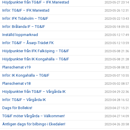
Höjdpunkter från TG&IF – IFK Mariestad
2023-05-27 23:14
Inför: TG&IF – IFK Mariestad
2023-05-26 12:31
Inför: IFK Tidaholm – TG&IF
2023-05-22 13:43
Inför: Brålanda IF – TG&IF
2023-05-18 09:55
Inställd loppmarknad
2023-05-12 17:49
Inför: TG&IF – Åsarp-Trädet FK
2023-05-12 13:59
Höjdpunkter från IFK Falköping – TG&IF
2023-05-08 21:36
Höjdpunkter från IK Kongahälla – TG&IF
2023-05-08 21:28
Planschemat v19
2023-05-08 08:32
Inför: IK Kongahälla – TG&IF
2023-05-07 10:55
Planschemat v18
2023-05-02 08:57
Höjdpunkter från TG&IF – Vårgårda IK
2023-04-29 22:36
Inför: TG&IF – Vårgårda IK
2023-04-28 16:52
Dags för Bollekis!
2023-04-27 15:21
TG&IF möter Vårgårda – Välkommen!
2023-04-27 14:09
Äntligen dags för bilbingo i Ekedalen!
2023-04-26 20:58