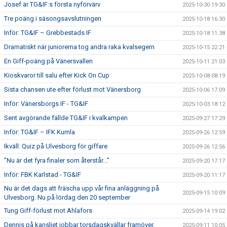
Josef är TG&IF:s första nyförvärv
2025-10-30 19:30
Tre poäng i säsongsavslutningen
2025-10-18 16:30
Inför: TG&IF – Grebbestads IF
2025-10-18 11:38
Dramatiskt när juniorerna tog andra raka kvalsegern
2025-10-15 22:21
En Giff-poäng på Vänersvallen
2025-10-11 21:03
Kioskvaror till salu efter Kick On Cup
2025-10-08 08:19
Sista chansen ute efter förlust mot Vänersborg
2025-10-06 17:09
Inför: Vänersborgs IF - TG&IF
2025-10-03 18:12
Sent avgörande fällde TG&IF i kvalkampen
2025-09-27 17:29
Inför: TG&IF – IFK Kumla
2025-09-26 12:59
Ikväll: Quiz på Ulvesborg för giffare
2025-09-26 12:56
”Nu är det fyra finaler som återstår...”
2025-09-20 17:17
Inför: FBK Karlstad - TG&IF
2025-09-20 11:17
Nu är det dags att fräscha upp vår fina anläggning på
2025-09-15 10:09
Ulvesborg. Nu på lördag den 20 september
Tung Giff-förlust mot Ahlafors
2025-09-14 19:02
Dennis på kansliet jobbar torsdagskvällar framöver.
2025-09-11 10:05