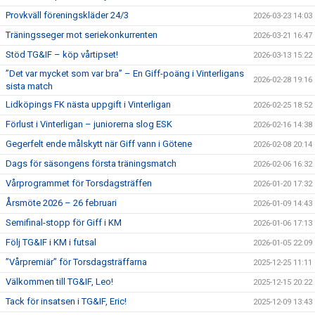
Provkväll föreningskläder 24/3
2026-03-23 14:03
Träningsseger mot seriekonkurrenten
2026-03-21 16:47
Stöd TG&IF – köp vårtipset!
2026-03-13 15:22
”Det var mycket som var bra” – En Giff-poäng i Vinterligans
2026-02-28 19:16
sista match
Lidköpings FK nästa uppgift i Vinterligan
2026-02-25 18:52
Förlust i Vinterligan – juniorerna slog ESK
2026-02-16 14:38
Gegerfelt ende målskytt när Giff vann i Götene
2026-02-08 20:14
Dags för säsongens första träningsmatch
2026-02-06 16:32
Vårprogrammet för Torsdagsträffen
2026-01-20 17:32
Årsmöte 2026 – 26 februari
2026-01-09 14:43
Semifinal-stopp för Giff i KM
2026-01-06 17:13
Följ TG&IF i KM i futsal
2026-01-05 22:09
”Vårpremiär” för Torsdagsträffarna
2025-12-25 11:11
Välkommen till TG&IF, Leo!
2025-12-15 20:22
Tack för insatsen i TG&IF, Eric!
2025-12-09 13:43