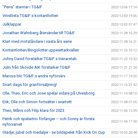
”Perra” stannar i TG&IF
2022-12-06 17:14
Vinstlista TG&IF:s kontantlotteri
2022-12-03 19:06
Julklappar
2022-12-02 07:47
Jonathan Wahnberg återvänder till TG&IF
2022-11-28 16:29
Klart med motståndare i nästa års serie
2022-11-28 16:21
Kontantlotteri/Bingolotter uppesittarkvällen
2022-11-25 10:12
Johny David förstärker TG&IF:s tränarstab
2022-11-22 10:32
Julin från Skövde AIK förstärker TG&IF
2022-11-21 21:24
Marcus blir TG&IF:s andra nyförvärv
2022-11-17 19:55
Snart dags för granförsäljning!
2022-11-16 21:42
Olle, Theo, Eric och Jose spelar vidare på Ulvesborg
2022-11-10 08:10
Erik, Olle och Simon fortsätter i svartvitt
2022-11-08 07:05
Theo, Måns och Filip klara för 2023
2022-11-06 13:39
Patrik och spelartrio förlänger – och Sonny är första
2022-11-04 17:30
nyförvärvet
Glädje, jubel och medaljer - se bildspelet från Kick On Cup
2022-10-02 20:48