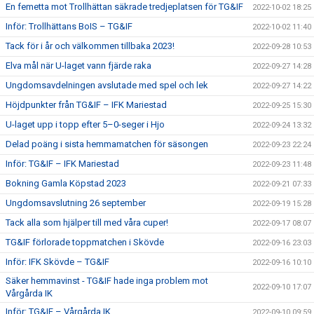
En femetta mot Trollhättan säkrade tredjeplatsen för TG&IF
2022-10-02 18:25
Inför: Trollhättans BoIS – TG&IF
2022-10-02 11:40
Tack för i år och välkommen tillbaka 2023!
2022-09-28 10:53
Elva mål när U-laget vann fjärde raka
2022-09-27 14:28
Ungdomsavdelningen avslutade med spel och lek
2022-09-27 14:22
Höjdpunkter från TG&IF – IFK Mariestad
2022-09-25 15:30
U-laget upp i topp efter 5–0-seger i Hjo
2022-09-24 13:32
Delad poäng i sista hemmamatchen för säsongen
2022-09-23 22:24
Inför: TG&IF – IFK Mariestad
2022-09-23 11:48
Bokning Gamla Köpstad 2023
2022-09-21 07:33
Ungdomsavslutning 26 september
2022-09-19 15:28
Tack alla som hjälper till med våra cuper!
2022-09-17 08:07
TG&IF förlorade toppmatchen i Skövde
2022-09-16 23:03
Inför: IFK Skövde – TG&IF
2022-09-16 10:10
Säker hemmavinst - TG&IF hade inga problem mot
2022-09-10 17:07
Vårgårda IK
Inför: TG&IF – Vårgårda IK
2022-09-10 09:59