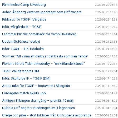
Påminnelse Camp Ulvesborg
2022-05-29 08:16
Johan Åhnborg kliver av uppdraget som Giff-tränare
2022-05-28 19:28
Ribba ut för TG&IF i Vårgårda
2022-05-26 15:34
Inför: Vårgårda IK – TG&IF
2022-05-26 10:16
I sommar blir det comeback för Camp Ulvesborg
2022-05-23 16:14
Uddamålsförlust i derbyt
2022-05-21 21:34
Inför: TG&IF – IFK Tidaholm
2022-05-21 07:03
Sörman: ”Att vinna ett derby är det bästa som kan hända”
2022-05-20 17:28
Florians första Tidaholmsderby – ”en kittlande känsla”
2022-05-19 20:35
TG&IF enkelt vidare i DM
2022-05-17 22:04
Inför: Skultorps IF – TG&IF (DM)
2022-05-17 10:35
Andra raka för TG&IF – bortavann i Allingsås
2022-05-14 17:50
Lördagens match skjuts upp!
2022-05-06 14:42
Äntligen Bilbingon drar igång – premiär 10 maj!
2022-05-06 13:02
Dubbla Giff-segrar i inledningen av U-lagsserien
2022-05-04 16:34
Glädje och jubel - stort bildspel från Giffcupens avgörande
2022-05-01 21:34