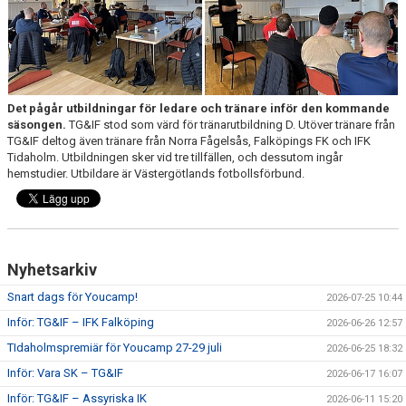
CUPER ARBETSBESKRIVNING
PLANSCHEMA
Det pågår utbildningar för ledare och tränare inför den kommande
säsongen.
TG&IF stod som värd för tränarutbildning D. Utöver tränare från
TG&IF deltog även tränare från Norra Fågelsås, Falköpings FK och IFK
Tidaholm. Utbildningen sker vid tre tillfällen, och dessutom ingår
hemstudier. Utbildare är Västergötlands fotbollsförbund.
Nyhetsarkiv
Snart dags för Youcamp!
2026-07-25 10:44
Inför: TG&IF – IFK Falköping
2026-06-26 12:57
TIdaholmspremiär för Youcamp 27-29 juli
2026-06-25 18:32
Inför: Vara SK – TG&IF
2026-06-17 16:07
Inför: TG&IF – Assyriska IK
2026-06-11 15:20