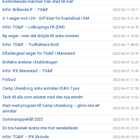
kontrollerade matchen från start till mål”
Inför: Brålanda IF – TG&IF
2022-06-17 18:17
3-1-seger mot LFK - Giff klart för kvartsfinal i DM
2022-06-14 21:32
Inför: TG&IF – Lidköpings FK (DM)
2022-06-14 06:39
Ny seger - men det dröjde till sista minuten
2022-06-11 18:02
Inför: TG&IF – Trollhättans BoIS
2022-06-11 08:00
Efterlängtad seger för TG&IF i Mariestad
2022-06-07 23:39
Bollekis avslutar i klubbstugan
2022-06-07 16:25
Inför: IFK Mariestad – TG&IF
2022-06-07 15:40
Förbud
2022-06-07 11:06
Camp Ulvesborg sista anmälan IDAG 7 juni
2022-06-07 07:58
Tack till alla som arbetat med den nya entrén!
2022-06-04 13:52
Klart med program till Camp Ulvesborg – glöm inte att
2022-05-31 22:33
anmäla!
Sommaruppehåll 2022
2022-05-31 10:30
En bra halvlek räckte inte mot serieledaren
2022-05-30 22:01
Inför: TG&IF – IFK Skövde
2022-05-30 12:52