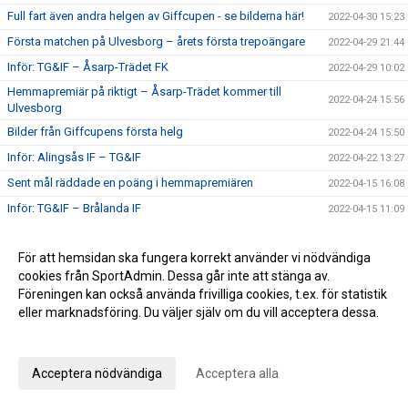
Full fart även andra helgen av Giffcupen - se bilderna här!
2022-04-30 15:23
Första matchen på Ulvesborg – årets första trepoängare
2022-04-29 21:44
Inför: TG&IF – Åsarp-Trädet FK
2022-04-29 10:02
Hemmapremiär på riktigt – Åsarp-Trädet kommer till
2022-04-24 15:56
Ulvesborg
Bilder från Giffcupens första helg
2022-04-24 15:50
Inför: Alingsås IF – TG&IF
2022-04-22 13:27
Sent mål räddade en poäng i hemmapremiären
2022-04-15 16:08
Inför: TG&IF – Brålanda IF
2022-04-15 11:09
Ny tid på hemmapremiären
2022-04-11 19:33
För att hemsidan ska fungera korrekt använder vi nödvändiga
Höjdpunkter från premiären mot Holmalunds IF
2022-04-08 22:53
cookies från SportAdmin. Dessa går inte att stänga av.
Inför: Holmalunds IF – TG&IF
2022-04-08 13:44
Föreningen kan också använda frivilliga cookies, t.ex. för statistik
TG&IF flyttar fram första Giffcupen-helgen
eller marknadsföring. Du väljer själv om du vill acceptera dessa.
2022-04-04 20:34
Än finns chans att köpa Vårtips
Anpassa dina val
2022-04-04 19:08
Välkommen till vår nya hemsida
2022-04-04 10:15
Acceptera nödvändiga
Acceptera alla
Inför: TG&IF – Götene IF (träningsmatch)
2022-04-01 17:10