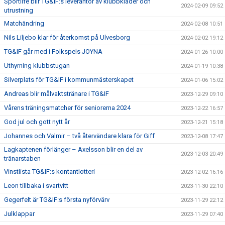
Sportlife blir TG&IF:s leverantör av klubbkläder och
2024-02-09 09:52
utrustning
Matchändring
2024-02-08 10:51
Nils Liljebo klar för återkomst på Ulvesborg
2024-02-02 19:12
TG&IF går med i Folkspels JOYNA
2024-01-26 10:00
Uthyrning klubbstugan
2024-01-19 10:38
Silverplats för TG&IF i kommunmästerskapet
2024-01-06 15:02
Andreas blir målvaktstränare i TG&IF
2023-12-29 09:10
Vårens träningsmatcher för seniorerna 2024
2023-12-22 16:57
God jul och gott nytt år
2023-12-21 15:18
Johannes och Valmir – två återvändare klara för Giff
2023-12-08 17:47
Lagkaptenen förlänger – Axelsson blir en del av
2023-12-03 20:49
tränarstaben
Vinstlista TG&IF:s kontantlotteri
2023-12-02 16:16
Leon tillbaka i svartvitt
2023-11-30 22:10
Gegerfelt är TG&IF:s första nyförvärv
2023-11-29 22:12
Julklappar
2023-11-29 07:40