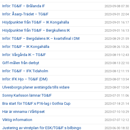
Inför: TG&IF – Brålanda IF
2023-09-08 07:30
Inför: Åsarp-Trädet – TG&IF
2023-09-01 22:04
Höjdpunkter från TG&IF – IK Kongahälla
2023-09-01 16:17
Höjdpunkter från TG&IF – Bergkullens IK
2023-09-01 16:13
Inför: TG&IF – Bergdalens IK – kvartsfinal i DM
2023-08-29 21:59
Inför: TG&IF – IK Kongahälla
2023-08-26 13:26
Inför: Vårgårda IK – TG&IF
2023-08-19 12:43
Giff-målen från derbyt
2023-08-13 22:10
Inför: TG&IF – IFK Tidaholm
2023-08-12 11:19
Inför: IFK Hjo – TG&IF (DM)
2023-08-07 13:54
Ulvesborgs planer avstängda tills vidare
2023-08-07 13:04
Sonny Karlsson lämnar TG&IF
2023-07-31 11:06
Bra start för TG&IF:s P16-lag i Gothia Cup
2023-07-18 21:14
Här är vinnarna i Vårtipset
2023-07-10 10:29
Viktig information
2023-07-07 12:12
Justering av vinstplan för ESK/TG&IF:s bilbingo
2023-06-30 18:32