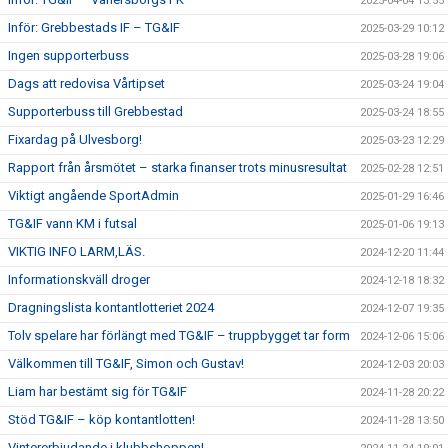
2025-04-04 13:55
Inför: Grebbestads IF – TG&IF
2025-03-29 10:12
Ingen supporterbuss
2025-03-28 19:06
Dags att redovisa Vårtipset
2025-03-24 19:04
Supporterbuss till Grebbestad
2025-03-24 18:55
Fixardag på Ulvesborg!
2025-03-23 12:29
Rapport från årsmötet – starka finanser trots minusresultat
2025-02-28 12:51
Viktigt angående SportAdmin
2025-01-29 16:46
TG&IF vann KM i futsal
2025-01-06 19:13
VIKTIG INFO LARM,LÄS.
2024-12-20 11:44
Informationskväll droger
2024-12-18 18:32
Dragningslista kontantlotteriet 2024
2024-12-07 19:35
Tolv spelare har förlängt med TG&IF – truppbygget tar form
2024-12-06 15:06
Välkommen till TG&IF, Simon och Gustav!
2024-12-03 20:03
Liam har bestämt sig för TG&IF
2024-11-28 20:22
Stöd TG&IF – köp kontantlotten!
2024-11-28 13:50
Vintererbjudande i klubbshoppen!