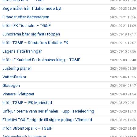
2024-10-05 10:50
Segermålet från Tidaholmsderbyt
2024-09-23 21:29
Firandet efter derbysegern
2024-09-21 18:56
Inför: IFK Tidaholm – TG&IF
2024-09-21 11:09
Juniorerna biter sig fast i toppen
2024-09-19 17:17
Inför: TG&IF – Sörstafors-Kolbäck FK
2024-09-14 12:07
Lagens sista träningar
2024-09-10 07:56
Inför: IF Karlstad Fotbollsutveckling – TG&IF
2024-09-08 09:48
Justering planer
2024-09-06 08:28
Vattenflaskor
2024-09-04 10:55
Glasögon
2024-09-04 08:17
Vinnare i Vårtipset
2024-09-03 21:34
Inför: TG&IF – IFK Mariestad
2024-08-29 20:51
Giff-juniorerna vann seriefinalen – upp i serieledning
2024-08-29 19:13
Effektivt TG&IF krigade till sig tre poäng i Värmland
2024-08-24 17:25
Inför: Strömtorps IK – TG&IF
2024-08-23 21:48
Solpaneler på Ulvesborg