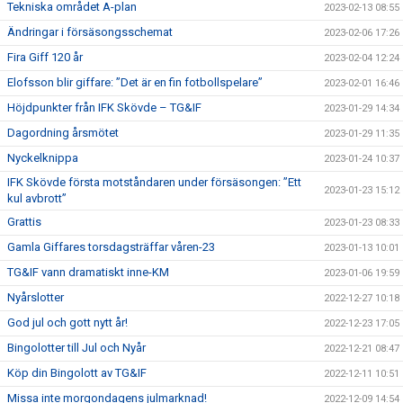
Tekniska området A-plan
2023-02-13 08:55
Ändringar i försäsongsschemat
2023-02-06 17:26
Fira Giff 120 år
2023-02-04 12:24
Elofsson blir giffare: ”Det är en fin fotbollspelare”
2023-02-01 16:46
Höjdpunkter från IFK Skövde – TG&IF
2023-01-29 14:34
Dagordning årsmötet
2023-01-29 11:35
Nyckelknippa
2023-01-24 10:37
IFK Skövde första motståndaren under försäsongen: ”Ett
2023-01-23 15:12
kul avbrott”
Grattis
2023-01-23 08:33
Gamla Giffares torsdagsträffar våren-23
2023-01-13 10:01
TG&IF vann dramatiskt inne-KM
2023-01-06 19:59
Nyårslotter
2022-12-27 10:18
God jul och gott nytt år!
2022-12-23 17:05
Bingolotter till Jul och Nyår
2022-12-21 08:47
Köp din Bingolott av TG&IF
2022-12-11 10:51
Missa inte morgondagens julmarknad!
2022-12-09 14:54