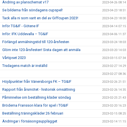
Ändring av planschemat v17
2023-04-26 08:14
Se bilderna från söndagens cupspel!
2023-04-23 18:51
Tack alla ni som varit en del av Giffcupen 2023!
2023-04-23 18:00
Inför TG&IF - Götene IF
2023-04-14 07:15
Inför: IFK Uddevalla – TG&IF
2023-04-06 11:37
Förlängd anmälningstid till 120-årsfesten
2023-03-24 18:03
Glöm inte 120-årsfesten! Sista dagen att anmäla
2023-03-20 14:03
Vårtipset 2023
2023-03-15 07:34
Tisdagens match är inställd
2023-02-27 14:29
2023-02-27 08:36
Höjdpunkter från Vänersborgs FK – TG&IF
2023-02-26 21:51
Rapport från årsmötet - historisk omsättning
2023-02-26 14:35
Påminnelse om beställning kläder söndag
2023-02-25 21:43
Bröderna Fransson klara för spel i TG&IF
2023-02-20 16:23
Beställning träningskläder 26 februari
2023-02-15 08:25
Ändringar i försäsongsupplägget
2023-02-14 11:15