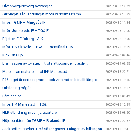
Ulvesborg/Nyborg avstängda
2023-10-03 12:09
Giff-laget såg landslaget möta världsmästarna
2023-10-02 17:33
Inför: TG&IF – Alingsås IF
2023-09-30 11:34
Inför: Jonsereds IF – TG&IF
2023-09-23 10:00
Biljetter IF Elfsborg - AIK
2023-09-22 11:00
Inför: IFK Skövde – TG&IF – semifinal i DM
2023-09-20 16:29
Kick On Cup
2023-09-20 08:46
Bra insatser av U-laget – trots att poängen uteblivit
2023-09-19 08:55
Målen från matchen mot IFK Mariestad
2023-09-18 20:21
P16-laget är seriesegrare – och vinstraden blir allt längre
2023-09-18 19:36
Utbildning pågår
2023-09-18 16:07
Påminnelse
2023-09-18 08:49
Inför: IFK Mariestad – TG&IF
2023-09-16 12:29
HLR utbildning med hjärtstartare
2023-09-15 08:20
Höjdpunkter från TG&IF – Brålanda IF
2023-09-10 20:37
Jackpotten spelas ut på säsongsavslutningen av bilbingon
2023-09-10 19:41