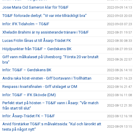
Jose Maria Cid Sameron klar för TG&IF
2022-09-09 14:13
TG&IF förlorade derbyt: ”Vi var inte tillräckligt bra”
2022-09-03 20:03
Inför: IFK Tidaholm – TG&IF
2022-09-03 07:23
Xheladin Brahimi är ny assisterande tränare i TG&IF
2022-08-31 19:57
Lucas Frölin lånas ut till Åsarp-Trädet FK
2022-08-30 08:33
Höjdpunkter från TG&IF – Gerdskens BK
2022-08-27 09:53
Giff vann målkalaset på Ulvesborg: ”Första 20 var brutalt
2022-08-26 22:57
bra”
Inför: TG&IF – Gerdskens BK
2022-08-26 14:10
Andra raka höst-vinsten - Giff bortavann i Trollhättan
2022-08-21 16:23
Respass i kvartsfinalen - Giff utslaget ur DM
2022-08-16 21:47
Inför: TG&IF – IFK Skövde (DM)
2022-08-16 11:08
Perfekt start på hösten – TG&IF vann i Åsarp: ”Vår match
2022-08-12 21:30
från start till slut”
Inför: Åsarp-Trädet FK – TG&IF
2022-08-12 16:18
Arvid förstärker TG&IF:s målvaktssida: ”Kul och lärorikt att
2022-08-09 13:15
testa på något nytt”