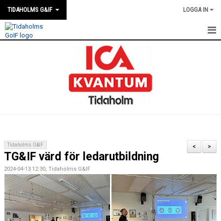
TIDAHOLMS G&IF
LOGGA IN
HEM
FÖRENINGSKALENDERN
NYHETER
KLUBBSTUGAN
KONTAKT
Tidaholms G&IF
<
>
TG&IF värd för ledarutbildning
FÖRENINGEN
2024-04-13 12:30, Tidaholms G&IF
SOUVENIRER
GAMLA GIFFS TORSDAGSTRÄFFAR
MATCHER