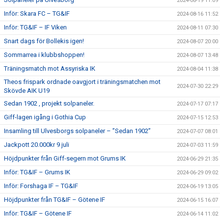
2024-08-19 11:09
Inför: Skara FC – TG&IF
2024-08-16 11:52
Inför: TG&IF – IF Viken
2024-08-11 07:30
Snart dags för Bollekis igen!
2024-08-07 20:00
Sommarrea i klubbshoppen!
2024-08-07 13:48
Träningsmatch mot Assyriska IK
2024-08-04 11:38
Theos frispark ordnade oavgjort i träningsmatchen mot
2024-07-30 22:29
Skövde AIK U19
Sedan 1902 , projekt solpaneler.
2024-07-17 07:17
Giff-lagen igång i Gothia Cup
2024-07-15 12:53
Insamling till Ulvesborgs solpaneler – ”Sedan 1902”
2024-07-07 08:01
Jackpott 20.000kr 9 juli
2024-07-03 11:59
Höjdpunkter från Giff-segern mot Grums IK
2024-06-29 21:35
Inför: TG&IF – Grums IK
2024-06-29 09:02
Inför: Forshaga IF – TG&IF
2024-06-19 13:05
Höjdpunkter från TG&IF – Götene IF
2024-06-15 16:07
Inför: TG&IF – Götene IF
2024-06-14 11:02