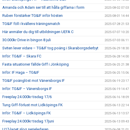
Amanda och Adam ser till att hålla giffarna i form
2025-08-02 07:03
Ruben förstärker TG&IF inför hösten
2025-08-01 14:44
TG&IF föll i kvällens träningsmatch
2025-07-28 21:53
Här anmäler du dig till utbildningen UEFA C
2025-07-07 10:20
30.000kr Drive in bingon 8 juli
2025-07-03 06:11
Sviten lever vidare – TG&IF tog poäng i Skaraborgsderbyt
2025-06-29 18:30
Inför: TG&IF – Skara FC
2025-06-28 14:00
Fasta situationer fällde Giff i Jönköping
2025-06-25 21:38
Inför: IF Haga – TG&IF
2025-06-25 15:06
TG&IF poänglöst mot Vänersborgs IF
2025-06-19 23:17
Inför: TG&IF – Vänersborgs IF
2025-06-19 14:47
Freeplay 24.000kr tisdag 17/6
2025-06-16 18:09
Tung Giff-förlust mot Lidköpings FK
2025-06-13 22:14
Inför: TG&IF – Lidköpings FK
2025-06-13 13:57
Freeplay 24.000kr tisdag 17juni
2025-06-13 09:43
U17-laget slog serieledaren
2025-06-08 21:01