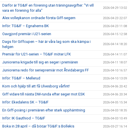
Därför är TG&IF en förening utan träningsavgifter: ”Vi vill
2026-04-29 13:02
vara en förening för alla”
Alex volleykanon ordnade första Giff-segern
2026-04-23 22:07
Inför: TG&IF – Egnahems BK
2026-04-23 11:08
Oavgjord premiär i U21-serien
2026-04-15 12:58
Dags för Giffcupen – här är våra lag som ska kämpa i
2026-04-14 18:20
helgen
Premiär för U21-serien – TG&IF möter LFK
2026-04-14 11:07
Juniorerna krigade till sig en seger i premiären
2026-04-11 18:07
Juniorerna redo för seriepremiär mot Åtvidabergs FF
2026-04-10 16:57
Inför: TG&IF – Mellerud
2026-04-10 13:09
Kom och hjälp till att få Ulvesborg vårfint!
2026-04-06 20:42
Giff vidare till nästa DM-runda efter seger mot ESK
2026-04-06 20:34
Inför: Ekedalens SK – TG&IF
2026-04-05 15:34
En Giff-poäng i premiären efter stark upphämtning
2026-04-03 18:35
Inför: IK Gauthiod – TG&IF
2026-04-03 10:49
Boka in 28 april – då börjar TG&IF:s Bollekis
2026-03-27 16:14