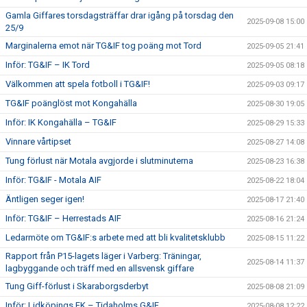
Gamla Giffares torsdagsträffar drar igång på torsdag den
2025-09-08 15:00
25/9
Marginalerna emot när TG&IF tog poäng mot Tord
2025-09-05 21:41
Inför: TG&IF – IK Tord
2025-09-05 08:18
Välkommen att spela fotboll i TG&IF!
2025-09-03 09:17
TG&IF poänglöst mot Kongahälla
2025-08-30 19:05
Inför: IK Kongahälla – TG&IF
2025-08-29 15:33
Vinnare vårtipset
2025-08-27 14:08
Tung förlust när Motala avgjorde i slutminuterna
2025-08-23 16:38
Inför: TG&IF - Motala AIF
2025-08-22 18:04
Äntligen seger igen!
2025-08-17 21:40
Inför: TG&IF – Herrestads AIF
2025-08-16 21:24
Ledarmöte om TG&IF:s arbete med att bli kvalitetsklubb
2025-08-15 11:22
Rapport från P15-lagets läger i Varberg: Träningar,
2025-08-14 11:37
lagbyggande och träff med en allsvensk giffare
Tung Giff-förlust i Skaraborgsderbyt
2025-08-08 21:09
Inför: Lidköpings FK – Tidaholms G&IF
2025-08-08 12:22