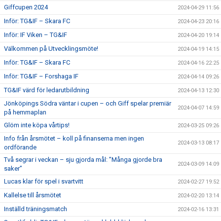
Giffcupen 2024
2024-04-29 11:56
Inför: TG&IF – Skara FC
2024-04-23 20:16
Inför: IF Viken – TG&IF
2024-04-20 19:14
Välkommen på Utvecklingsmöte!
2024-04-19 14:15
Inför: TG&IF – Skara FC
2024-04-16 22:25
Inför: TG&IF – Forshaga IF
2024-04-14 09:26
TG&IF värd för ledarutbildning
2024-04-13 12:30
Jönköpings Södra väntar i cupen – och Giff spelar premiär
2024-04-07 14:59
på hemmaplan
Glöm inte köpa vårtips!
2024-03-25 09:26
Info från årsmötet – koll på finanserna men ingen
2024-03-13 08:17
ordförande
Två segrar i veckan – sju gjorda mål: ”Många gjorde bra
2024-03-09 14:09
saker”
Lucas klar för spel i svartvitt
2024-02-27 19:52
Kallelse till årsmötet
2024-02-20 13:14
Inställd träningsmatch
2024-02-16 13:31