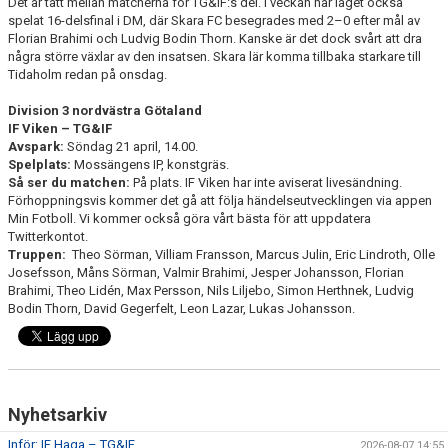
Det är tätt mellan matcherna för TG&IF:s del. I veckan har laget också
spelat 16-delsfinal i DM, där Skara FC besegrades med 2–0 efter mål av
Florian Brahimi och Ludvig Bodin Thorn. Kanske är det dock svårt att dra
några större växlar av den insatsen. Skara lär komma tillbaka starkare till
Tidaholm redan på onsdag.
Division 3 nordvästra Götaland
IF Viken – TG&IF
Avspark:
Söndag 21 april, 14.00.
Spelplats:
Mossängens IP, konstgräs.
Så ser du matchen:
På plats. IF Viken har inte aviserat livesändning.
Förhoppningsvis kommer det gå att följa händelseutvecklingen via appen
Min Fotboll. Vi kommer också göra vårt bästa för att uppdatera
Twitterkontot.
Truppen:
Theo Sörman, Villiam Fransson, Marcus Julin, Eric Lindroth, Olle
Josefsson, Måns Sörman, Valmir Brahimi, Jesper Johansson, Florian
Brahimi, Theo Lidén, Max Persson, Nils Liljebo, Simon Herthnek, Ludvig
Bodin Thorn, David Gegerfelt, Leon Lazar, Lukas Johansson.
Nyhetsarkiv
Inför: IF Haga – TG&IF
2026-08-07 14:55