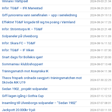
Vinnare i Vårtipset
2024-09-03 21:34
Inför: TG&IF – IFK Mariestad
2024-08-29 20:51
Giff-juniorerna vann seriefinalen – upp i serieledning
2024-08-29 19:13
Effektivt TG&IF krigade till sig tre poäng i Värmland
2024-08-24 17:25
Inför: Strömtorps IK – TG&IF
2024-08-23 21:48
Solpaneler på Ulvesborg
2024-08-19 11:09
Inför: Skara FC – TG&IF
2024-08-16 11:52
Inför: TG&IF – IF Viken
2024-08-11 07:30
Snart dags för Bollekis igen!
2024-08-07 20:00
Sommarrea i klubbshoppen!
2024-08-07 13:48
Träningsmatch mot Assyriska IK
2024-08-04 11:38
Theos frispark ordnade oavgjort i träningsmatchen mot
2024-07-30 22:29
Skövde AIK U19
Sedan 1902 , projekt solpaneler.
2024-07-17 07:17
Giff-lagen igång i Gothia Cup
2024-07-15 12:53
Insamling till Ulvesborgs solpaneler – ”Sedan 1902”
2024-07-07 08:01
Jackpott 20.000kr 9 juli
2024-07-03 11:59