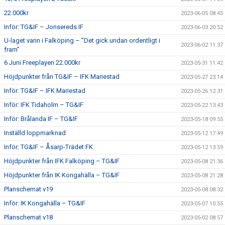
22.000kr
2023-06-05 08:45
Inför: TG&IF – Jonsereds IF
2023-06-03 20:52
U-laget vann i Falköping – ”Det gick undan ordentligt i
2023-06-02 11:37
fram”
6 Juni Freeplayen 22.000kr
2023-05-31 11:42
Höjdpunkter från TG&IF – IFK Mariestad
2023-05-27 23:14
Inför: TG&IF – IFK Mariestad
2023-05-26 12:31
Inför: IFK Tidaholm – TG&IF
2023-05-22 13:43
Inför: Brålanda IF – TG&IF
2023-05-18 09:55
Inställd loppmarknad
2023-05-12 17:49
Inför: TG&IF – Åsarp-Trädet FK
2023-05-12 13:59
Höjdpunkter från IFK Falköping – TG&IF
2023-05-08 21:36
Höjdpunkter från IK Kongahälla – TG&IF
2023-05-08 21:28
Planschemat v19
2023-05-08 08:32
Inför: IK Kongahälla – TG&IF
2023-05-07 10:55
Planschemat v18
2023-05-02 08:57