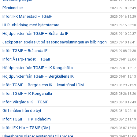
Påminnelse
2023-09-18 08:49
Inför: IFK Mariestad – TG&IF
2023-09-16 12:29
HLR utbildning med hjärtstartare
2023-09-15 08:20
Höjdpunkter från TG&IF – Brålanda IF
2023-09-10 20:37
Jackpotten spelas ut på säsongsavslutningen av bilbingon
2023-09-10 19:41
Inför: TG&IF – Brålanda IF
2023-09-08 07:30
Inför: Åsarp-Trädet – TG&IF
2023-09-01 22:04
Höjdpunkter från TG&IF – IK Kongahälla
2023-09-01 16:17
Höjdpunkter från TG&IF – Bergkullens IK
2023-09-01 16:13
Inför: TG&IF – Bergdalens IK – kvartsfinal i DM
2023-08-29 21:59
Inför: TG&IF – IK Kongahälla
2023-08-26 13:26
Inför: Vårgårda IK – TG&IF
2023-08-19 12:43
Giff-målen från derbyt
2023-08-13 22:10
Inför: TG&IF – IFK Tidaholm
2023-08-12 11:19
Inför: IFK Hjo – TG&IF (DM)
2023-08-07 13:54
Ulvesborgs planer avstängda tills vidare
2023-08-07 13:04