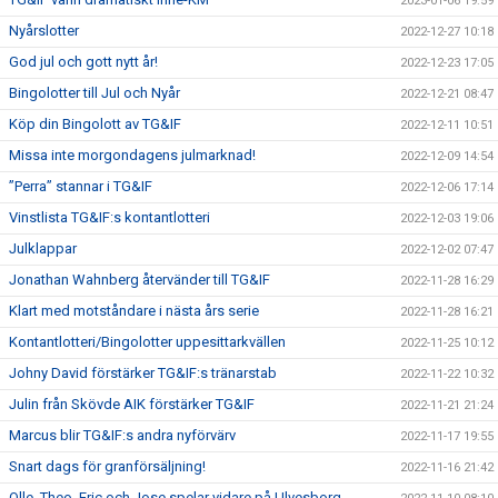
2023-01-06 19:59
Nyårslotter
2022-12-27 10:18
God jul och gott nytt år!
2022-12-23 17:05
Bingolotter till Jul och Nyår
2022-12-21 08:47
Köp din Bingolott av TG&IF
2022-12-11 10:51
Missa inte morgondagens julmarknad!
2022-12-09 14:54
”Perra” stannar i TG&IF
2022-12-06 17:14
Vinstlista TG&IF:s kontantlotteri
2022-12-03 19:06
Julklappar
2022-12-02 07:47
Jonathan Wahnberg återvänder till TG&IF
2022-11-28 16:29
Klart med motståndare i nästa års serie
2022-11-28 16:21
Kontantlotteri/Bingolotter uppesittarkvällen
2022-11-25 10:12
Johny David förstärker TG&IF:s tränarstab
2022-11-22 10:32
Julin från Skövde AIK förstärker TG&IF
2022-11-21 21:24
Marcus blir TG&IF:s andra nyförvärv
2022-11-17 19:55
Snart dags för granförsäljning!
2022-11-16 21:42
Olle, Theo, Eric och Jose spelar vidare på Ulvesborg