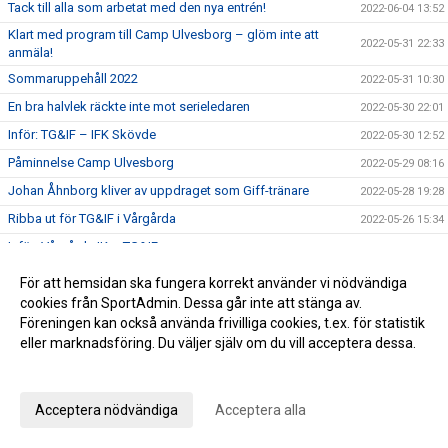
Tack till alla som arbetat med den nya entrén!
2022-06-04 13:52
Klart med program till Camp Ulvesborg – glöm inte att
2022-05-31 22:33
anmäla!
Sommaruppehåll 2022
2022-05-31 10:30
En bra halvlek räckte inte mot serieledaren
2022-05-30 22:01
Inför: TG&IF – IFK Skövde
2022-05-30 12:52
Påminnelse Camp Ulvesborg
2022-05-29 08:16
Johan Åhnborg kliver av uppdraget som Giff-tränare
2022-05-28 19:28
Ribba ut för TG&IF i Vårgårda
2022-05-26 15:34
Inför: Vårgårda IK – TG&IF
2022-05-26 10:16
I sommar blir det comeback för Camp Ulvesborg
2022-05-23 16:14
För att hemsidan ska fungera korrekt använder vi nödvändiga
cookies från SportAdmin. Dessa går inte att stänga av.
Uddamålsförlust i derbyt
2022-05-21 21:34
Föreningen kan också använda frivilliga cookies, t.ex. för statistik
Inför: TG&IF – IFK Tidaholm
2022-05-21 07:03
eller marknadsföring. Du väljer själv om du vill acceptera dessa.
Sörman: ”Att vinna ett derby är det bästa som kan hända”
2022-05-20 17:28
Anpassa dina val
Florians första Tidaholmsderby – ”en kittlande känsla”
2022-05-19 20:35
Acceptera nödvändiga
Acceptera alla
TG&IF enkelt vidare i DM
2022-05-17 22:04
Inför: Skultorps IF – TG&IF (DM)
2022-05-17 10:35