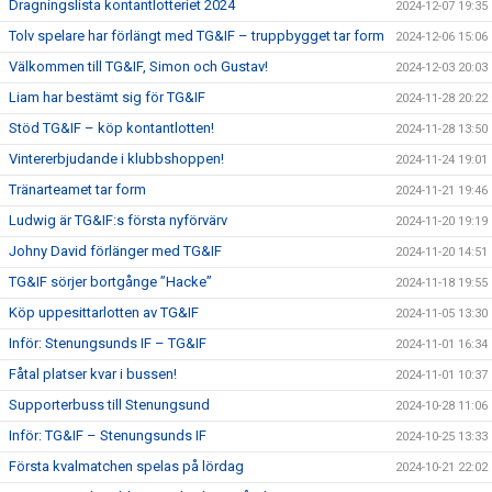
Dragningslista kontantlotteriet 2024
2024-12-07 19:35
Tolv spelare har förlängt med TG&IF – truppbygget tar form
2024-12-06 15:06
Välkommen till TG&IF, Simon och Gustav!
2024-12-03 20:03
Liam har bestämt sig för TG&IF
2024-11-28 20:22
Stöd TG&IF – köp kontantlotten!
2024-11-28 13:50
Vintererbjudande i klubbshoppen!
2024-11-24 19:01
Tränarteamet tar form
2024-11-21 19:46
Ludwig är TG&IF:s första nyförvärv
2024-11-20 19:19
Johny David förlänger med TG&IF
2024-11-20 14:51
TG&IF sörjer bortgånge ”Hacke”
2024-11-18 19:55
Köp uppesittarlotten av TG&IF
2024-11-05 13:30
Inför: Stenungsunds IF – TG&IF
2024-11-01 16:34
Fåtal platser kvar i bussen!
2024-11-01 10:37
Supporterbuss till Stenungsund
2024-10-28 11:06
Inför: TG&IF – Stenungsunds IF
2024-10-25 13:33
Första kvalmatchen spelas på lördag
2024-10-21 22:02