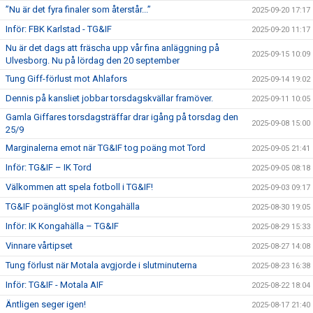
”Nu är det fyra finaler som återstår...”
2025-09-20 17:17
Inför: FBK Karlstad - TG&IF
2025-09-20 11:17
Nu är det dags att fräscha upp vår fina anläggning på
2025-09-15 10:09
Ulvesborg. Nu på lördag den 20 september
Tung Giff-förlust mot Ahlafors
2025-09-14 19:02
Dennis på kansliet jobbar torsdagskvällar framöver.
2025-09-11 10:05
Gamla Giffares torsdagsträffar drar igång på torsdag den
2025-09-08 15:00
25/9
Marginalerna emot när TG&IF tog poäng mot Tord
2025-09-05 21:41
Inför: TG&IF – IK Tord
2025-09-05 08:18
Välkommen att spela fotboll i TG&IF!
2025-09-03 09:17
TG&IF poänglöst mot Kongahälla
2025-08-30 19:05
Inför: IK Kongahälla – TG&IF
2025-08-29 15:33
Vinnare vårtipset
2025-08-27 14:08
Tung förlust när Motala avgjorde i slutminuterna
2025-08-23 16:38
Inför: TG&IF - Motala AIF
2025-08-22 18:04
Äntligen seger igen!
2025-08-17 21:40