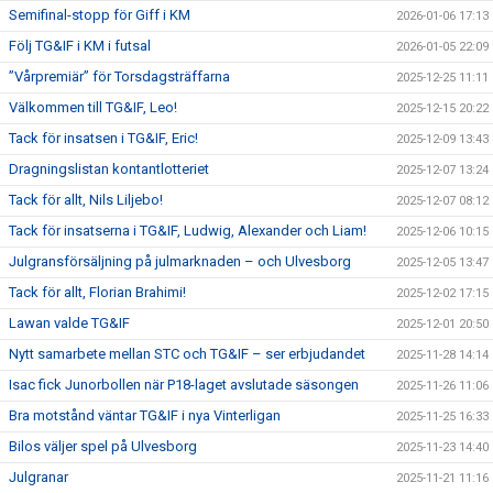
Semifinal-stopp för Giff i KM
2026-01-06 17:13
Följ TG&IF i KM i futsal
2026-01-05 22:09
”Vårpremiär” för Torsdagsträffarna
2025-12-25 11:11
Välkommen till TG&IF, Leo!
2025-12-15 20:22
Tack för insatsen i TG&IF, Eric!
2025-12-09 13:43
Dragningslistan kontantlotteriet
2025-12-07 13:24
Tack för allt, Nils Liljebo!
2025-12-07 08:12
Tack för insatserna i TG&IF, Ludwig, Alexander och Liam!
2025-12-06 10:15
Julgransförsäljning på julmarknaden – och Ulvesborg
2025-12-05 13:47
Tack för allt, Florian Brahimi!
2025-12-02 17:15
Lawan valde TG&IF
2025-12-01 20:50
Nytt samarbete mellan STC och TG&IF – ser erbjudandet
2025-11-28 14:14
Isac fick Junorbollen när P18-laget avslutade säsongen
2025-11-26 11:06
Bra motstånd väntar TG&IF i nya Vinterligan
2025-11-25 16:33
Bilos väljer spel på Ulvesborg
2025-11-23 14:40
Julgranar
2025-11-21 11:16