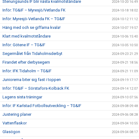
Stenungsunds IF blir nästa kvalmotståndare
2024-10-20 16:49
Inför: TG&IF – Myresjö/Vetlanda FK
2024-10-18 18:02
Inför: Myresjö-Vetlanda FK – TG&IF
2024-10-12 11:12
Häng med och se giffarna kvala!
2024-10-07 19:57
Klart med kvalmotståndare
2024-10-06 15:40
Inför: Götene IF – TG&IF
2024-10-05 10:50
Segermålet från Tidaholmsderbyt
2024-09-23 21:29
Firandet efter derbysegern
2024-09-21 18:56
Inför: IFK Tidaholm – TG&IF
2024-09-21 11:09
Juniorerna biter sig fast i toppen
2024-09-19 17:17
Inför: TG&IF – Sörstafors-Kolbäck FK
2024-09-14 12:07
Lagens sista träningar
2024-09-10 07:56
Inför: IF Karlstad Fotbollsutveckling – TG&IF
2024-09-08 09:48
Justering planer
2024-09-06 08:28
Vattenflaskor
2024-09-04 10:55
Glasögon
2024-09-04 08:17