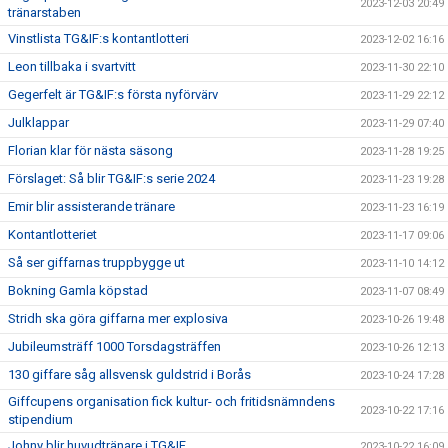
2023-12-03 20:49
tränarstaben
Vinstlista TG&IF:s kontantlotteri
2023-12-02 16:16
Leon tillbaka i svartvitt
2023-11-30 22:10
Gegerfelt är TG&IF:s första nyförvärv
2023-11-29 22:12
Julklappar
2023-11-29 07:40
Florian klar för nästa säsong
2023-11-28 19:25
Förslaget: Så blir TG&IF:s serie 2024
2023-11-23 19:28
Emir blir assisterande tränare
2023-11-23 16:19
Kontantlotteriet
2023-11-17 09:06
Så ser giffarnas truppbygge ut
2023-11-10 14:12
Bokning Gamla köpstad
2023-11-07 08:49
Stridh ska göra giffarna mer explosiva
2023-10-26 19:48
Jubileumsträff 1000 Torsdagsträffen
2023-10-26 12:13
130 giffare såg allsvensk guldstrid i Borås
2023-10-24 17:28
Giffcupens organisation fick kultur- och fritidsnämndens
2023-10-22 17:16
stipendium
Johny blir huvudtränare i TG&IF
2023-10-22 16:09