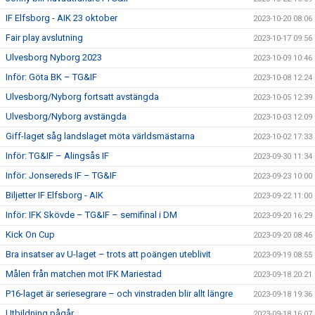
IF Elfsborg - AIK 23 oktober
2023-10-20 08:06
Fair play avslutning
2023-10-17 09:56
Ulvesborg Nyborg 2023
2023-10-09 10:46
Inför: Göta BK – TG&IF
2023-10-08 12:24
Ulvesborg/Nyborg fortsatt avstängda
2023-10-05 12:39
Ulvesborg/Nyborg avstängda
2023-10-03 12:09
Giff-laget såg landslaget möta världsmästarna
2023-10-02 17:33
Inför: TG&IF – Alingsås IF
2023-09-30 11:34
Inför: Jonsereds IF – TG&IF
2023-09-23 10:00
Biljetter IF Elfsborg - AIK
2023-09-22 11:00
Inför: IFK Skövde – TG&IF – semifinal i DM
2023-09-20 16:29
Kick On Cup
2023-09-20 08:46
Bra insatser av U-laget – trots att poängen uteblivit
2023-09-19 08:55
Målen från matchen mot IFK Mariestad
2023-09-18 20:21
P16-laget är seriesegrare – och vinstraden blir allt längre
2023-09-18 19:36
Utbildning pågår
2023-09-18 16:07