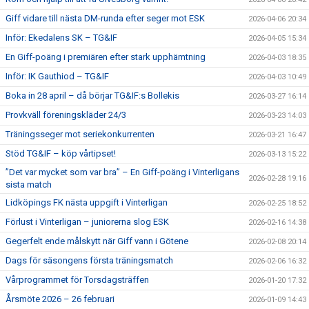
Giff vidare till nästa DM-runda efter seger mot ESK
2026-04-06 20:34
Inför: Ekedalens SK – TG&IF
2026-04-05 15:34
En Giff-poäng i premiären efter stark upphämtning
2026-04-03 18:35
Inför: IK Gauthiod – TG&IF
2026-04-03 10:49
Boka in 28 april – då börjar TG&IF:s Bollekis
2026-03-27 16:14
Provkväll föreningskläder 24/3
2026-03-23 14:03
Träningsseger mot seriekonkurrenten
2026-03-21 16:47
Stöd TG&IF – köp vårtipset!
2026-03-13 15:22
”Det var mycket som var bra” – En Giff-poäng i Vinterligans
2026-02-28 19:16
sista match
Lidköpings FK nästa uppgift i Vinterligan
2026-02-25 18:52
Förlust i Vinterligan – juniorerna slog ESK
2026-02-16 14:38
Gegerfelt ende målskytt när Giff vann i Götene
2026-02-08 20:14
Dags för säsongens första träningsmatch
2026-02-06 16:32
Vårprogrammet för Torsdagsträffen
2026-01-20 17:32
Årsmöte 2026 – 26 februari
2026-01-09 14:43