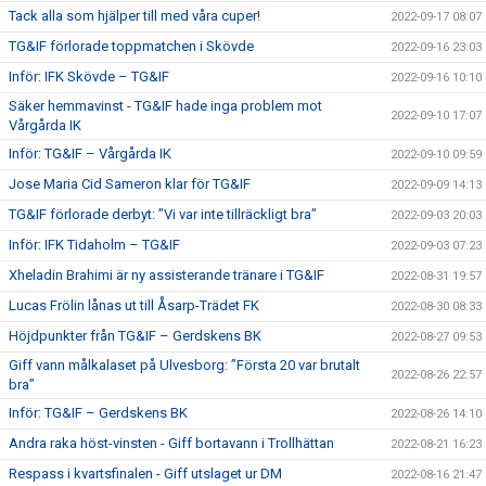
Tack alla som hjälper till med våra cuper!
2022-09-17 08:07
TG&IF förlorade toppmatchen i Skövde
2022-09-16 23:03
Inför: IFK Skövde – TG&IF
2022-09-16 10:10
Säker hemmavinst - TG&IF hade inga problem mot
2022-09-10 17:07
Vårgårda IK
Inför: TG&IF – Vårgårda IK
2022-09-10 09:59
Jose Maria Cid Sameron klar för TG&IF
2022-09-09 14:13
TG&IF förlorade derbyt: ”Vi var inte tillräckligt bra”
2022-09-03 20:03
Inför: IFK Tidaholm – TG&IF
2022-09-03 07:23
Xheladin Brahimi är ny assisterande tränare i TG&IF
2022-08-31 19:57
Lucas Frölin lånas ut till Åsarp-Trädet FK
2022-08-30 08:33
Höjdpunkter från TG&IF – Gerdskens BK
2022-08-27 09:53
Giff vann målkalaset på Ulvesborg: ”Första 20 var brutalt
2022-08-26 22:57
bra”
Inför: TG&IF – Gerdskens BK
2022-08-26 14:10
Andra raka höst-vinsten - Giff bortavann i Trollhättan
2022-08-21 16:23
Respass i kvartsfinalen - Giff utslaget ur DM
2022-08-16 21:47