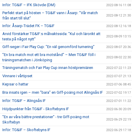
Inför: TG&IF – IFK Skövde (DM)
2022-08-16 11:08
Perfekt start på hösten – TG&IF vann i Åsarp: ”Vår match
2022-08-12 21:30
från start till slut”
Inför: Åsarp-Trädet FK – TG&IF
2022-08-12 16:18
Arvid förstärker TG&IF:s målvaktssida: ”Kul och lärorikt att
2022-08-09 13:15
testa på något nytt”
Giff-seger i Fair Play Cup: ”En väl genomförd turnering”
2022-08-07 20:36
”En bra match mot ett bra motstånd” – Men TG&IF föll i
2022-08-02 22:30
träningsmatchen i Jönköping
Träningsmatch och Fair Play Cup innan höstpremiären
2022-07-22 11:23
Vinnare i vårtipset
2022-07-07 21:13
Kepsar o hattar
2022-07-06 08:45
Bra insats igen – men ”bara” en Giff-poäng mot Alingsås IF
2022-07-02 19:17
Inför: TG&IF – Alingsås IF
2022-07-01 11:22
Höjdpunkter från TG&IF - Skoftebyns IF
2022-06-30 20:09
"En av våra bättre prestationer" - tre Giff-poäng mot
2022-06-29 22:19
Skoftebyn
Inför: TG&IF – Skoftebyns IF
2022-06-29 17:18