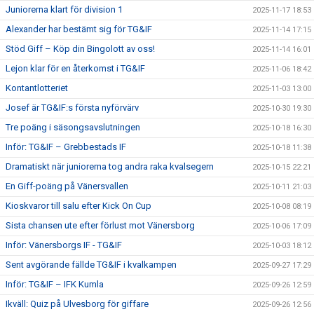
Juniorerna klart för division 1
2025-11-17 18:53
Alexander har bestämt sig för TG&IF
2025-11-14 17:15
Stöd Giff – Köp din Bingolott av oss!
2025-11-14 16:01
Lejon klar för en återkomst i TG&IF
2025-11-06 18:42
Kontantlotteriet
2025-11-03 13:00
Josef är TG&IF:s första nyförvärv
2025-10-30 19:30
Tre poäng i säsongsavslutningen
2025-10-18 16:30
Inför: TG&IF – Grebbestads IF
2025-10-18 11:38
Dramatiskt när juniorerna tog andra raka kvalsegern
2025-10-15 22:21
En Giff-poäng på Vänersvallen
2025-10-11 21:03
Kioskvaror till salu efter Kick On Cup
2025-10-08 08:19
Sista chansen ute efter förlust mot Vänersborg
2025-10-06 17:09
Inför: Vänersborgs IF - TG&IF
2025-10-03 18:12
Sent avgörande fällde TG&IF i kvalkampen
2025-09-27 17:29
Inför: TG&IF – IFK Kumla
2025-09-26 12:59
Ikväll: Quiz på Ulvesborg för giffare
2025-09-26 12:56