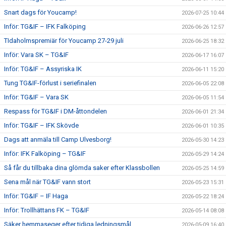
Snart dags för Youcamp!
2026-07-25 10:44
Inför: TG&IF – IFK Falköping
2026-06-26 12:57
TIdaholmspremiär för Youcamp 27-29 juli
2026-06-25 18:32
Inför: Vara SK – TG&IF
2026-06-17 16:07
Inför: TG&IF – Assyriska IK
2026-06-11 15:20
Tung TG&IF-förlust i seriefinalen
2026-06-05 22:08
Inför: TG&IF – Vara SK
2026-06-05 11:54
Respass för TG&IF i DM-åttondelen
2026-06-01 21:34
Inför: TG&IF – IFK Skövde
2026-06-01 10:35
Dags att anmäla till Camp Ulvesborg!
2026-05-30 14:23
Inför: IFK Falköping – TG&IF
2026-05-29 14:24
Så får du tillbaka dina glömda saker efter Klassbollen
2026-05-25 14:59
Sena mål när TG&IF vann stort
2026-05-23 15:31
Inför: TG&IF – IF Haga
2026-05-22 18:24
Inför: Trollhättans FK – TG&IF
2026-05-14 08:08
Säker hemmaseger efter tidiga ledningsmål
2026-05-09 16:40