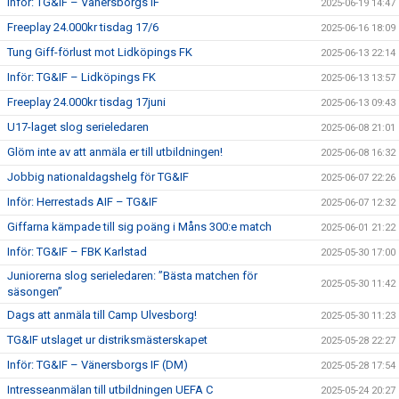
Inför: TG&IF – Vänersborgs IF
2025-06-19 14:47
Freeplay 24.000kr tisdag 17/6
2025-06-16 18:09
Tung Giff-förlust mot Lidköpings FK
2025-06-13 22:14
Inför: TG&IF – Lidköpings FK
2025-06-13 13:57
Freeplay 24.000kr tisdag 17juni
2025-06-13 09:43
U17-laget slog serieledaren
2025-06-08 21:01
Glöm inte av att anmäla er till utbildningen!
2025-06-08 16:32
Jobbig nationaldagshelg för TG&IF
2025-06-07 22:26
Inför: Herrestads AIF – TG&IF
2025-06-07 12:32
Giffarna kämpade till sig poäng i Måns 300:e match
2025-06-01 21:22
Inför: TG&IF – FBK Karlstad
2025-05-30 17:00
Juniorerna slog serieledaren: ”Bästa matchen för
2025-05-30 11:42
säsongen”
Dags att anmäla till Camp Ulvesborg!
2025-05-30 11:23
TG&IF utslaget ur distriksmästerskapet
2025-05-28 22:27
Inför: TG&IF – Vänersborgs IF (DM)
2025-05-28 17:54
Intresseanmälan till utbildningen UEFA C
2025-05-24 20:27