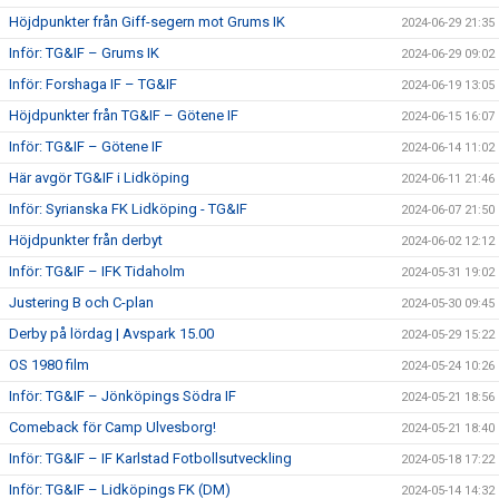
Höjdpunkter från Giff-segern mot Grums IK
2024-06-29 21:35
Inför: TG&IF – Grums IK
2024-06-29 09:02
Inför: Forshaga IF – TG&IF
2024-06-19 13:05
Höjdpunkter från TG&IF – Götene IF
2024-06-15 16:07
Inför: TG&IF – Götene IF
2024-06-14 11:02
Här avgör TG&IF i Lidköping
2024-06-11 21:46
Inför: Syrianska FK Lidköping - TG&IF
2024-06-07 21:50
Höjdpunkter från derbyt
2024-06-02 12:12
Inför: TG&IF – IFK Tidaholm
2024-05-31 19:02
Justering B och C-plan
2024-05-30 09:45
Derby på lördag | Avspark 15.00
2024-05-29 15:22
OS 1980 film
2024-05-24 10:26
Inför: TG&IF – Jönköpings Södra IF
2024-05-21 18:56
Comeback för Camp Ulvesborg!
2024-05-21 18:40
Inför: TG&IF – IF Karlstad Fotbollsutveckling
2024-05-18 17:22
Inför: TG&IF – Lidköpings FK (DM)
2024-05-14 14:32