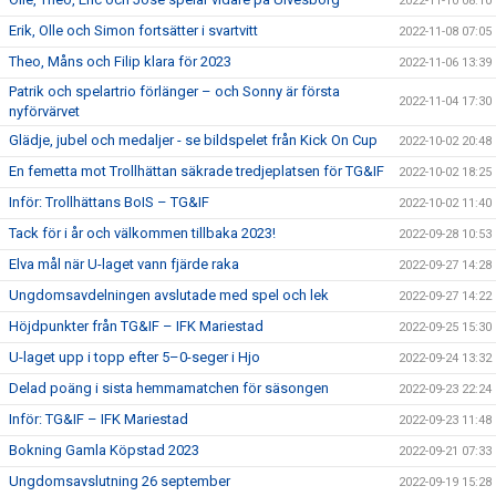
2022-11-10 08:10
Erik, Olle och Simon fortsätter i svartvitt
2022-11-08 07:05
Theo, Måns och Filip klara för 2023
2022-11-06 13:39
Patrik och spelartrio förlänger – och Sonny är första
2022-11-04 17:30
nyförvärvet
Glädje, jubel och medaljer - se bildspelet från Kick On Cup
2022-10-02 20:48
En femetta mot Trollhättan säkrade tredjeplatsen för TG&IF
2022-10-02 18:25
Inför: Trollhättans BoIS – TG&IF
2022-10-02 11:40
Tack för i år och välkommen tillbaka 2023!
2022-09-28 10:53
Elva mål när U-laget vann fjärde raka
2022-09-27 14:28
Ungdomsavdelningen avslutade med spel och lek
2022-09-27 14:22
Höjdpunkter från TG&IF – IFK Mariestad
2022-09-25 15:30
U-laget upp i topp efter 5–0-seger i Hjo
2022-09-24 13:32
Delad poäng i sista hemmamatchen för säsongen
2022-09-23 22:24
Inför: TG&IF – IFK Mariestad
2022-09-23 11:48
Bokning Gamla Köpstad 2023
2022-09-21 07:33
Ungdomsavslutning 26 september
2022-09-19 15:28