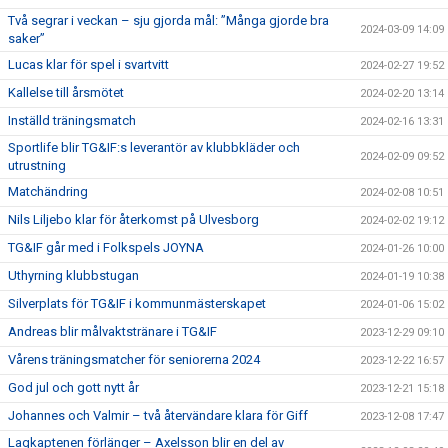
Två segrar i veckan – sju gjorda mål: ”Många gjorde bra
2024-03-09 14:09
saker”
Lucas klar för spel i svartvitt
2024-02-27 19:52
Kallelse till årsmötet
2024-02-20 13:14
Inställd träningsmatch
2024-02-16 13:31
Sportlife blir TG&IF:s leverantör av klubbkläder och
2024-02-09 09:52
utrustning
Matchändring
2024-02-08 10:51
Nils Liljebo klar för återkomst på Ulvesborg
2024-02-02 19:12
TG&IF går med i Folkspels JOYNA
2024-01-26 10:00
Uthyrning klubbstugan
2024-01-19 10:38
Silverplats för TG&IF i kommunmästerskapet
2024-01-06 15:02
Andreas blir målvaktstränare i TG&IF
2023-12-29 09:10
Vårens träningsmatcher för seniorerna 2024
2023-12-22 16:57
God jul och gott nytt år
2023-12-21 15:18
Johannes och Valmir – två återvändare klara för Giff
2023-12-08 17:47
Lagkaptenen förlänger – Axelsson blir en del av