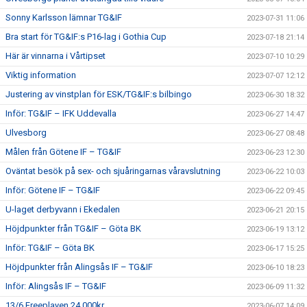
Sonny Karlsson lämnar TG&IF
2023-07-31 11:06
Bra start för TG&IF:s P16-lag i Gothia Cup
2023-07-18 21:14
Här är vinnarna i Vårtipset
2023-07-10 10:29
Viktig information
2023-07-07 12:12
Justering av vinstplan för ESK/TG&IF:s bilbingo
2023-06-30 18:32
Inför: TG&IF – IFK Uddevalla
2023-06-27 14:47
Ulvesborg
2023-06-27 08:48
Målen från Götene IF – TG&IF
2023-06-23 12:30
Oväntat besök på sex- och sjuåringarnas våravslutning
2023-06-22 10:03
Inför: Götene IF – TG&IF
2023-06-22 09:45
U-laget derbyvann i Ekedalen
2023-06-21 20:15
Höjdpunkter från TG&IF – Göta BK
2023-06-19 13:12
Inför: TG&IF – Göta BK
2023-06-17 15:25
Höjdpunkter från Alingsås IF – TG&IF
2023-06-10 18:23
Inför: Alingsås IF – TG&IF
2023-06-09 11:32
13/6 Freeplayen 24.000kr
2023-06-07 14:09