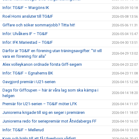
Inför: TG&IF – Wargöns IK
2026-05-09 10:18
Roel Homi ansluter till TG&IF
2026-05-08 13:56
Giffare och söker sommarjobb? Titta hit!
2026-05-06 11:31
Inför: Ulvåkers IF – TG&IF
2026-05-04 15:47
Inför: IFK Mariestad – TG&IF
2026-04-30 13:51
Därför är TG&IF en förening utan träningsavgifter: ”Vi vill
2026-04-29 13:02
vara en förening för alla”
Alex volleykanon ordnade första Giff-segern
2026-04-23 22:07
Inför: TG&IF – Egnahems BK
2026-04-23 11:08
Oavgjord premiär i U21-serien
2026-04-15 12:58
Dags för Giffcupen – här är våra lag som ska kämpa i
2026-04-14 18:20
helgen
Premiär för U21-serien – TG&IF möter LFK
2026-04-14 11:07
Juniorerna krigade till sig en seger i premiären
2026-04-11 18:07
Juniorerna redo för seriepremiär mot Åtvidabergs FF
2026-04-10 16:57
Inför: TG&IF – Mellerud
2026-04-10 13:09
Kom och hjälp till att få Ulvesborg vårfint!
2026-04-06 20:42