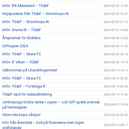
Inför: IFK Mariestad – TG&IF
2024-05-09 12:30
Höjdpunkter från TG&IF – Strömtorps IK
2024-05-05 16:27
Inför: TG&IF – Strömtorps IK
2024-05-03 21:14
Inför: Grums IK – TG&IF
2024-05-01 10:00
Årspremiär för Bollekis
2024-04-30 10:03
Giffcupen 2024
2024-04-29 11:56
Inför: TG&IF – Skara FC
2024-04-23 20:16
Inför: IF Viken – TG&IF
2024-04-20 19:14
Välkommen på Utvecklingsmöte!
2024-04-19 14:15
Inför: TG&IF – Skara FC
2024-04-16 22:25
Inför: TG&IF – Forshaga IF
2024-04-14 09:26
TG&IF värd för ledarutbildning
2024-04-13 12:30
Jönköpings Södra väntar i cupen – och Giff spelar premiär
2024-04-07 14:59
på hemmaplan
Glöm inte köpa vårtips!
2024-03-25 09:26
Info från årsmötet – koll på finanserna men ingen
2024-03-13 08:17
ordförande