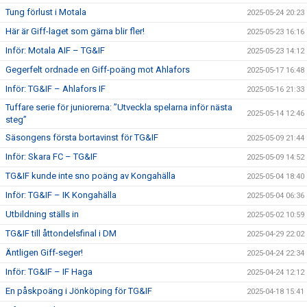
Tung förlust i Motala
2025-05-24 20:23
Här är Giff-laget som gärna blir fler!
2025-05-23 16:16
Inför: Motala AIF – TG&IF
2025-05-23 14:12
Gegerfelt ordnade en Giff-poäng mot Ahlafors
2025-05-17 16:48
Inför: TG&IF – Ahlafors IF
2025-05-16 21:33
Tuffare serie för juniorerna: ”Utveckla spelarna inför nästa
2025-05-14 12:46
steg”
Säsongens första bortavinst för TG&IF
2025-05-09 21:44
Inför: Skara FC – TG&IF
2025-05-09 14:52
TG&IF kunde inte sno poäng av Kongahälla
2025-05-04 18:40
Inför: TG&IF – IK Kongahälla
2025-05-04 06:36
Utbildning ställs in
2025-05-02 10:59
TG&IF till åttondelsfinal i DM
2025-04-29 22:02
Äntligen Giff-seger!
2025-04-24 22:34
Inför: TG&IF – IF Haga
2025-04-24 12:12
En påskpoäng i Jönköping för TG&IF
2025-04-18 15:41