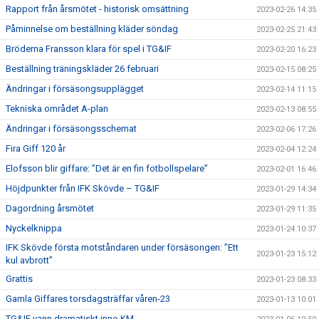
Rapport från årsmötet - historisk omsättning
2023-02-26 14:35
Påminnelse om beställning kläder söndag
2023-02-25 21:43
Bröderna Fransson klara för spel i TG&IF
2023-02-20 16:23
Beställning träningskläder 26 februari
2023-02-15 08:25
Ändringar i försäsongsupplägget
2023-02-14 11:15
Tekniska området A-plan
2023-02-13 08:55
Ändringar i försäsongsschemat
2023-02-06 17:26
Fira Giff 120 år
2023-02-04 12:24
Elofsson blir giffare: ”Det är en fin fotbollspelare”
2023-02-01 16:46
Höjdpunkter från IFK Skövde – TG&IF
2023-01-29 14:34
Dagordning årsmötet
2023-01-29 11:35
Nyckelknippa
2023-01-24 10:37
IFK Skövde första motståndaren under försäsongen: ”Ett
2023-01-23 15:12
kul avbrott”
Grattis
2023-01-23 08:33
Gamla Giffares torsdagsträffar våren-23
2023-01-13 10:01
TG&IF vann dramatiskt inne-KM