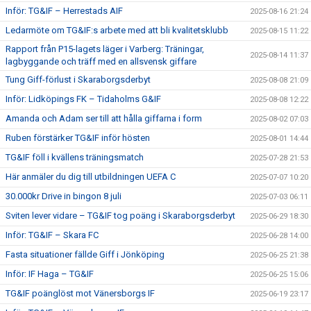
Inför: TG&IF – Herrestads AIF
2025-08-16 21:24
Ledarmöte om TG&IF:s arbete med att bli kvalitetsklubb
2025-08-15 11:22
Rapport från P15-lagets läger i Varberg: Träningar,
2025-08-14 11:37
lagbyggande och träff med en allsvensk giffare
Tung Giff-förlust i Skaraborgsderbyt
2025-08-08 21:09
Inför: Lidköpings FK – Tidaholms G&IF
2025-08-08 12:22
Amanda och Adam ser till att hålla giffarna i form
2025-08-02 07:03
Ruben förstärker TG&IF inför hösten
2025-08-01 14:44
TG&IF föll i kvällens träningsmatch
2025-07-28 21:53
Här anmäler du dig till utbildningen UEFA C
2025-07-07 10:20
30.000kr Drive in bingon 8 juli
2025-07-03 06:11
Sviten lever vidare – TG&IF tog poäng i Skaraborgsderbyt
2025-06-29 18:30
Inför: TG&IF – Skara FC
2025-06-28 14:00
Fasta situationer fällde Giff i Jönköping
2025-06-25 21:38
Inför: IF Haga – TG&IF
2025-06-25 15:06
TG&IF poänglöst mot Vänersborgs IF
2025-06-19 23:17