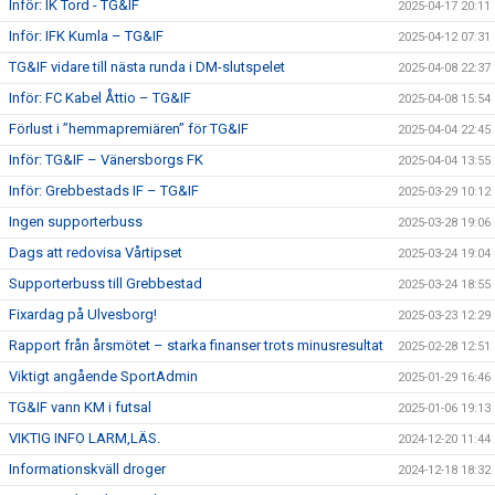
Inför: IK Tord - TG&IF
2025-04-17 20:11
Inför: IFK Kumla – TG&IF
2025-04-12 07:31
TG&IF vidare till nästa runda i DM-slutspelet
2025-04-08 22:37
Inför: FC Kabel Åttio – TG&IF
2025-04-08 15:54
Förlust i ”hemmapremiären” för TG&IF
2025-04-04 22:45
Inför: TG&IF – Vänersborgs FK
2025-04-04 13:55
Inför: Grebbestads IF – TG&IF
2025-03-29 10:12
Ingen supporterbuss
2025-03-28 19:06
Dags att redovisa Vårtipset
2025-03-24 19:04
Supporterbuss till Grebbestad
2025-03-24 18:55
Fixardag på Ulvesborg!
2025-03-23 12:29
Rapport från årsmötet – starka finanser trots minusresultat
2025-02-28 12:51
Viktigt angående SportAdmin
2025-01-29 16:46
TG&IF vann KM i futsal
2025-01-06 19:13
VIKTIG INFO LARM,LÄS.
2024-12-20 11:44
Informationskväll droger
2024-12-18 18:32