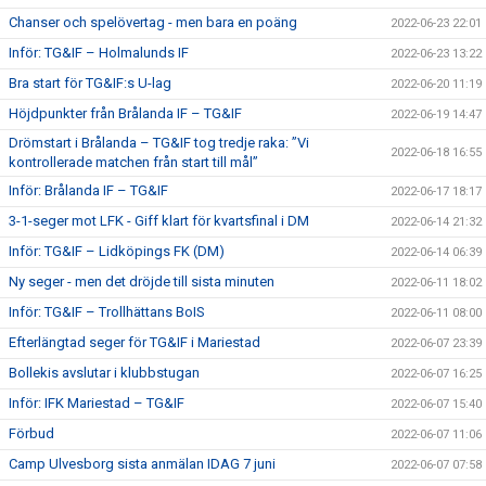
Chanser och spelövertag - men bara en poäng
2022-06-23 22:01
Inför: TG&IF – Holmalunds IF
2022-06-23 13:22
Bra start för TG&IF:s U-lag
2022-06-20 11:19
Höjdpunkter från Brålanda IF – TG&IF
2022-06-19 14:47
Drömstart i Brålanda – TG&IF tog tredje raka: ”Vi
2022-06-18 16:55
kontrollerade matchen från start till mål”
Inför: Brålanda IF – TG&IF
2022-06-17 18:17
3-1-seger mot LFK - Giff klart för kvartsfinal i DM
2022-06-14 21:32
Inför: TG&IF – Lidköpings FK (DM)
2022-06-14 06:39
Ny seger - men det dröjde till sista minuten
2022-06-11 18:02
Inför: TG&IF – Trollhättans BoIS
2022-06-11 08:00
Efterlängtad seger för TG&IF i Mariestad
2022-06-07 23:39
Bollekis avslutar i klubbstugan
2022-06-07 16:25
Inför: IFK Mariestad – TG&IF
2022-06-07 15:40
Förbud
2022-06-07 11:06
Camp Ulvesborg sista anmälan IDAG 7 juni
2022-06-07 07:58