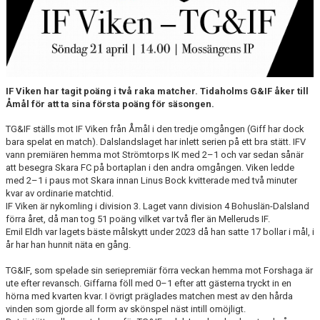
CUPER ARBETSBESKRIVNING
PLANSCHEMA
IF Viken har tagit poäng i två raka matcher. Tidaholms G&IF åker till
Åmål för att ta sina första poäng för säsongen.
TG&IF ställs mot IF Viken från Åmål i den tredje omgången (Giff har dock
bara spelat en match). Dalslandslaget har inlett serien på ett bra stätt. IFV
vann premiären hemma mot Strömtorps IK med 2–1 och var sedan sånär
att besegra Skara FC på bortaplan i den andra omgången. Viken ledde
med 2–1 i paus mot Skara innan Linus Bock kvitterade med två minuter
kvar av ordinarie matchtid.
IF Viken är nykomling i division 3. Laget vann division 4 Bohuslän-Dalsland
förra året, då man tog 51 poäng vilket var två fler än Melleruds IF.
Emil Eldh var lagets bäste målskytt under 2023 då han satte 17 bollar i mål, i
år har han hunnit näta en gång.
TG&IF, som spelade sin seriepremiär förra veckan hemma mot Forshaga är
ute efter revansch. Giffarna föll med 0–1 efter att gästerna tryckt in en
hörna med kvarten kvar. I övrigt präglades matchen mest av den hårda
vinden som gjorde all form av skönspel näst intill omöjligt.