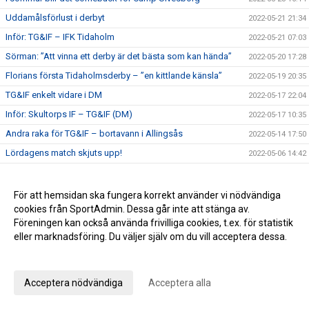
Uddamålsförlust i derbyt
2022-05-21 21:34
Inför: TG&IF – IFK Tidaholm
2022-05-21 07:03
Sörman: ”Att vinna ett derby är det bästa som kan hända”
2022-05-20 17:28
Florians första Tidaholmsderby – ”en kittlande känsla”
2022-05-19 20:35
TG&IF enkelt vidare i DM
2022-05-17 22:04
Inför: Skultorps IF – TG&IF (DM)
2022-05-17 10:35
Andra raka för TG&IF – bortavann i Allingsås
2022-05-14 17:50
Lördagens match skjuts upp!
2022-05-06 14:42
Äntligen Bilbingon drar igång – premiär 10 maj!
2022-05-06 13:02
Dubbla Giff-segrar i inledningen av U-lagsserien
2022-05-04 16:34
För att hemsidan ska fungera korrekt använder vi nödvändiga
cookies från SportAdmin. Dessa går inte att stänga av.
Glädje och jubel - stort bildspel från Giffcupens avgörande
2022-05-01 21:34
Föreningen kan också använda frivilliga cookies, t.ex. för statistik
Full fart även andra helgen av Giffcupen - se bilderna här!
2022-04-30 15:23
eller marknadsföring. Du väljer själv om du vill acceptera dessa.
Första matchen på Ulvesborg – årets första trepoängare
2022-04-29 21:44
Anpassa dina val
Inför: TG&IF – Åsarp-Trädet FK
2022-04-29 10:02
Acceptera nödvändiga
Acceptera alla
Hemmapremiär på riktigt – Åsarp-Trädet kommer till
2022-04-24 15:56
Ulvesborg