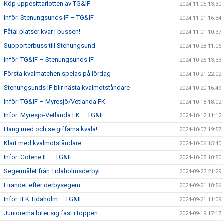
Köp uppesittarlotten av TG&IF
2024-11-05 13:30
Inför: Stenungsunds IF – TG&IF
2024-11-01 16:34
Fåtal platser kvar i bussen!
2024-11-01 10:37
Supporterbuss till Stenungsund
2024-10-28 11:06
Inför: TG&IF – Stenungsunds IF
2024-10-25 13:33
Första kvalmatchen spelas på lördag
2024-10-21 22:02
Stenungsunds IF blir nästa kvalmotståndare
2024-10-20 16:49
Inför: TG&IF – Myresjö/Vetlanda FK
2024-10-18 18:02
Inför: Myresjö-Vetlanda FK – TG&IF
2024-10-12 11:12
Häng med och se giffarna kvala!
2024-10-07 19:57
Klart med kvalmotståndare
2024-10-06 15:40
Inför: Götene IF – TG&IF
2024-10-05 10:50
Segermålet från Tidaholmsderbyt
2024-09-23 21:29
Firandet efter derbysegern
2024-09-21 18:56
Inför: IFK Tidaholm – TG&IF
2024-09-21 11:09
Juniorerna biter sig fast i toppen
2024-09-19 17:17