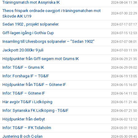
Träningsmatch mot Assyriska IK
2024-08-04 11:38
Theos frispark ordnade oavgjort i träningsmatchen mot
2024-07-30 22:29
Skövde AIK U19
Sedan 1902 , projekt solpaneler.
2024-07-17 07:17
Giff-lagen igång i Gothia Cup
2024-07-15 12:53
Insamling till Ulvesborgs solpaneler – ”Sedan 1902”
2024-07-07 08:01
Jackpott 20.000kr 9 juli
2024-07-03 11:59
Höjdpunkter från Giff-segern mot Grums IK
2024-06-29 21:35
Inför: TG&IF – Grums IK
2024-06-29 09:02
Inför: Forshaga IF – TG&IF
2024-06-19 13:05
Höjdpunkter från TG&IF – Götene IF
2024-06-15 16:07
Inför: TG&IF – Götene IF
2024-06-14 11:02
Här avgör TG&IF i Lidköping
2024-06-11 21:46
Inför: Syrianska FK Lidköping - TG&IF
2024-06-07 21:50
Höjdpunkter från derbyt
2024-06-02 12:12
Inför: TG&IF – IFK Tidaholm
2024-05-31 19:02
Justering B och C-plan
2024-05-30 09:45