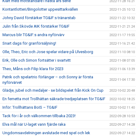
Klart med motståndare i nästa års serie
2022-11-28 16:21
Kontantlotteri/Bingolotter uppesittarkvällen
2022-11-25 10:12
Johny David förstärker TG&IF:s tränarstab
2022-11-22 10:32
Julin från Skövde AIK förstärker TG&IF
2022-11-21 21:24
Marcus blir TG&IF:s andra nyförvärv
2022-11-17 19:55
Snart dags för granförsäljning!
2022-11-16 21:42
Olle, Theo, Eric och Jose spelar vidare på Ulvesborg
2022-11-10 08:10
Erik, Olle och Simon fortsätter i svartvitt
2022-11-08 07:05
Theo, Måns och Filip klara för 2023
2022-11-06 13:39
Patrik och spelartrio förlänger – och Sonny är första
2022-11-04 17:30
nyförvärvet
Glädje, jubel och medaljer - se bildspelet från Kick On Cup
2022-10-02 20:48
En femetta mot Trollhättan säkrade tredjeplatsen för TG&IF
2022-10-02 18:25
Inför: Trollhättans BoIS – TG&IF
2022-10-02 11:40
Tack för i år och välkommen tillbaka 2023!
2022-09-28 10:53
Elva mål när U-laget vann fjärde raka
2022-09-27 14:28
Ungdomsavdelningen avslutade med spel och lek
2022-09-27 14:22