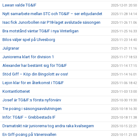
Lawan valde TG&IF
2025-12-01 20:50
Nytt samarbete mellan STC och TG&IF – ser erbjudandet
2025-11-28 14:14
Isac fick Junorbollen när P18-laget avslutade säsongen
2025-11-26 11:06
Bra motstånd väntar TG&IF i nya Vinterligan
2025-11-25 16:33
Bilos väljer spel på Ulvesborg
2025-11-23 14:40
Julgranar
2025-11-21 11:16
Juniorerna klart för division 1
2025-11-17 18:53
Alexander har bestämt sig för TG&IF
2025-11-14 17:15
Stöd Giff – Köp din Bingolott av oss!
2025-11-14 16:01
Lejon klar för en återkomst i TG&IF
2025-11-06 18:42
Kontantlotteriet
2025-11-03 13:00
Josef är TG&IF:s första nyförvärv
2025-10-30 19:30
Tre poäng i säsongsavslutningen
2025-10-18 16:30
Inför: TG&IF – Grebbestads IF
2025-10-18 11:38
Dramatiskt när juniorerna tog andra raka kvalsegern
2025-10-15 22:21
En Giff-poäng på Vänersvallen
2025-10-11 21:03