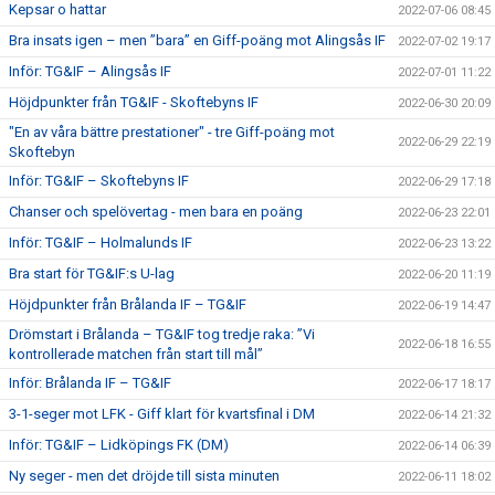
Kepsar o hattar
2022-07-06 08:45
Bra insats igen – men ”bara” en Giff-poäng mot Alingsås IF
2022-07-02 19:17
Inför: TG&IF – Alingsås IF
2022-07-01 11:22
Höjdpunkter från TG&IF - Skoftebyns IF
2022-06-30 20:09
"En av våra bättre prestationer" - tre Giff-poäng mot
2022-06-29 22:19
Skoftebyn
Inför: TG&IF – Skoftebyns IF
2022-06-29 17:18
Chanser och spelövertag - men bara en poäng
2022-06-23 22:01
Inför: TG&IF – Holmalunds IF
2022-06-23 13:22
Bra start för TG&IF:s U-lag
2022-06-20 11:19
Höjdpunkter från Brålanda IF – TG&IF
2022-06-19 14:47
Drömstart i Brålanda – TG&IF tog tredje raka: ”Vi
2022-06-18 16:55
kontrollerade matchen från start till mål”
Inför: Brålanda IF – TG&IF
2022-06-17 18:17
3-1-seger mot LFK - Giff klart för kvartsfinal i DM
2022-06-14 21:32
Inför: TG&IF – Lidköpings FK (DM)
2022-06-14 06:39
Ny seger - men det dröjde till sista minuten
2022-06-11 18:02