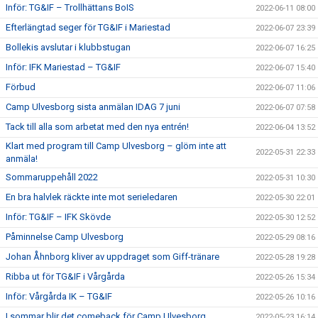
Inför: TG&IF – Trollhättans BoIS
2022-06-11 08:00
Efterlängtad seger för TG&IF i Mariestad
2022-06-07 23:39
Bollekis avslutar i klubbstugan
2022-06-07 16:25
Inför: IFK Mariestad – TG&IF
2022-06-07 15:40
Förbud
2022-06-07 11:06
Camp Ulvesborg sista anmälan IDAG 7 juni
2022-06-07 07:58
Tack till alla som arbetat med den nya entrén!
2022-06-04 13:52
Klart med program till Camp Ulvesborg – glöm inte att
2022-05-31 22:33
anmäla!
Sommaruppehåll 2022
2022-05-31 10:30
En bra halvlek räckte inte mot serieledaren
2022-05-30 22:01
Inför: TG&IF – IFK Skövde
2022-05-30 12:52
Påminnelse Camp Ulvesborg
2022-05-29 08:16
Johan Åhnborg kliver av uppdraget som Giff-tränare
2022-05-28 19:28
Ribba ut för TG&IF i Vårgårda
2022-05-26 15:34
Inför: Vårgårda IK – TG&IF
2022-05-26 10:16
I sommar blir det comeback för Camp Ulvesborg
2022-05-23 16:14