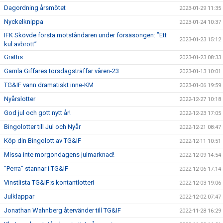
Dagordning årsmötet
2023-01-29 11:35
Nyckelknippa
2023-01-24 10:37
IFK Skövde första motståndaren under försäsongen: ”Ett
2023-01-23 15:12
kul avbrott”
Grattis
2023-01-23 08:33
Gamla Giffares torsdagsträffar våren-23
2023-01-13 10:01
TG&IF vann dramatiskt inne-KM
2023-01-06 19:59
Nyårslotter
2022-12-27 10:18
God jul och gott nytt år!
2022-12-23 17:05
Bingolotter till Jul och Nyår
2022-12-21 08:47
Köp din Bingolott av TG&IF
2022-12-11 10:51
Missa inte morgondagens julmarknad!
2022-12-09 14:54
”Perra” stannar i TG&IF
2022-12-06 17:14
Vinstlista TG&IF:s kontantlotteri
2022-12-03 19:06
Julklappar
2022-12-02 07:47
Jonathan Wahnberg återvänder till TG&IF
2022-11-28 16:29