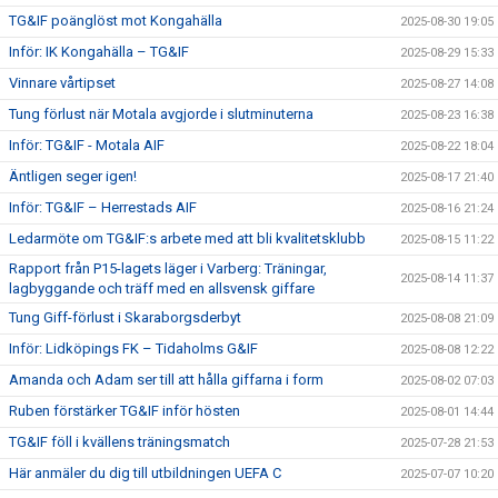
TG&IF poänglöst mot Kongahälla
2025-08-30 19:05
Inför: IK Kongahälla – TG&IF
2025-08-29 15:33
Vinnare vårtipset
2025-08-27 14:08
Tung förlust när Motala avgjorde i slutminuterna
2025-08-23 16:38
Inför: TG&IF - Motala AIF
2025-08-22 18:04
Äntligen seger igen!
2025-08-17 21:40
Inför: TG&IF – Herrestads AIF
2025-08-16 21:24
Ledarmöte om TG&IF:s arbete med att bli kvalitetsklubb
2025-08-15 11:22
Rapport från P15-lagets läger i Varberg: Träningar,
2025-08-14 11:37
lagbyggande och träff med en allsvensk giffare
Tung Giff-förlust i Skaraborgsderbyt
2025-08-08 21:09
Inför: Lidköpings FK – Tidaholms G&IF
2025-08-08 12:22
Amanda och Adam ser till att hålla giffarna i form
2025-08-02 07:03
Ruben förstärker TG&IF inför hösten
2025-08-01 14:44
TG&IF föll i kvällens träningsmatch
2025-07-28 21:53
Här anmäler du dig till utbildningen UEFA C
2025-07-07 10:20