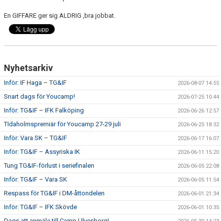
En GIFFARE ger sig ALDRIG ,bra jobbat.
Nyhetsarkiv
Inför: IF Haga – TG&IF
2026-08-07 14:55
Snart dags för Youcamp!
2026-07-25 10:44
Inför: TG&IF – IFK Falköping
2026-06-26 12:57
TIdaholmspremiär för Youcamp 27-29 juli
2026-06-25 18:32
Inför: Vara SK – TG&IF
2026-06-17 16:07
Inför: TG&IF – Assyriska IK
2026-06-11 15:20
Tung TG&IF-förlust i seriefinalen
2026-06-05 22:08
Inför: TG&IF – Vara SK
2026-06-05 11:54
Respass för TG&IF i DM-åttondelen
2026-06-01 21:34
Inför: TG&IF – IFK Skövde
2026-06-01 10:35
Dags att anmäla till Camp Ulvesborg!