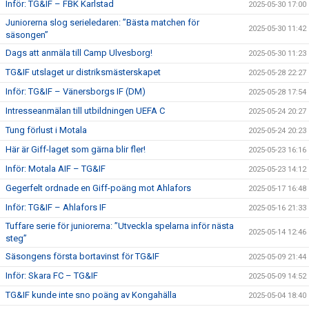
Inför: TG&IF – FBK Karlstad
2025-05-30 17:00
Juniorerna slog serieledaren: ”Bästa matchen för
2025-05-30 11:42
säsongen”
Dags att anmäla till Camp Ulvesborg!
2025-05-30 11:23
TG&IF utslaget ur distriksmästerskapet
2025-05-28 22:27
Inför: TG&IF – Vänersborgs IF (DM)
2025-05-28 17:54
Intresseanmälan till utbildningen UEFA C
2025-05-24 20:27
Tung förlust i Motala
2025-05-24 20:23
Här är Giff-laget som gärna blir fler!
2025-05-23 16:16
Inför: Motala AIF – TG&IF
2025-05-23 14:12
Gegerfelt ordnade en Giff-poäng mot Ahlafors
2025-05-17 16:48
Inför: TG&IF – Ahlafors IF
2025-05-16 21:33
Tuffare serie för juniorerna: ”Utveckla spelarna inför nästa
2025-05-14 12:46
steg”
Säsongens första bortavinst för TG&IF
2025-05-09 21:44
Inför: Skara FC – TG&IF
2025-05-09 14:52
TG&IF kunde inte sno poäng av Kongahälla
2025-05-04 18:40