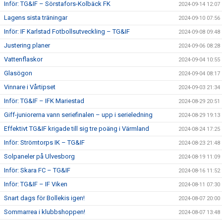
Inför: TG&IF – Sörstafors-Kolbäck FK
2024-09-14 12:07
Lagens sista träningar
2024-09-10 07:56
Inför: IF Karlstad Fotbollsutveckling – TG&IF
2024-09-08 09:48
Justering planer
2024-09-06 08:28
Vattenflaskor
2024-09-04 10:55
Glasögon
2024-09-04 08:17
Vinnare i Vårtipset
2024-09-03 21:34
Inför: TG&IF – IFK Mariestad
2024-08-29 20:51
Giff-juniorerna vann seriefinalen – upp i serieledning
2024-08-29 19:13
Effektivt TG&IF krigade till sig tre poäng i Värmland
2024-08-24 17:25
Inför: Strömtorps IK – TG&IF
2024-08-23 21:48
Solpaneler på Ulvesborg
2024-08-19 11:09
Inför: Skara FC – TG&IF
2024-08-16 11:52
Inför: TG&IF – IF Viken
2024-08-11 07:30
Snart dags för Bollekis igen!
2024-08-07 20:00
Sommarrea i klubbshoppen!
2024-08-07 13:48