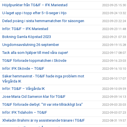
Höjdpunkter från TG&IF – IFK Mariestad
2022-09-25 15:30
U-laget upp i topp efter 5–0-seger i Hjo
2022-09-24 13:32
Delad poäng i sista hemmamatchen för säsongen
2022-09-23 22:24
Inför: TG&IF – IFK Mariestad
2022-09-23 11:48
Bokning Gamla Köpstad 2023
2022-09-21 07:33
Ungdomsavslutning 26 september
2022-09-19 15:28
Tack alla som hjälper till med våra cuper!
2022-09-17 08:07
TG&IF förlorade toppmatchen i Skövde
2022-09-16 23:03
Inför: IFK Skövde – TG&IF
2022-09-16 10:10
Säker hemmavinst - TG&IF hade inga problem mot
2022-09-10 17:07
Vårgårda IK
Inför: TG&IF – Vårgårda IK
2022-09-10 09:59
Jose Maria Cid Sameron klar för TG&IF
2022-09-09 14:13
TG&IF förlorade derbyt: ”Vi var inte tillräckligt bra”
2022-09-03 20:03
Inför: IFK Tidaholm – TG&IF
2022-09-03 07:23
Xheladin Brahimi är ny assisterande tränare i TG&IF
2022-08-31 19:57