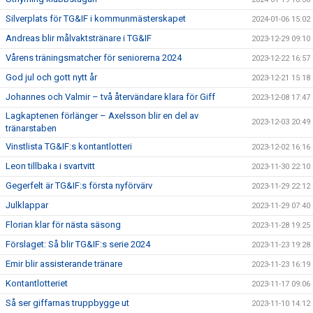
Silverplats för TG&IF i kommunmästerskapet
2024-01-06 15:02
Andreas blir målvaktstränare i TG&IF
2023-12-29 09:10
Vårens träningsmatcher för seniorerna 2024
2023-12-22 16:57
God jul och gott nytt år
2023-12-21 15:18
Johannes och Valmir – två återvändare klara för Giff
2023-12-08 17:47
Lagkaptenen förlänger – Axelsson blir en del av
2023-12-03 20:49
tränarstaben
Vinstlista TG&IF:s kontantlotteri
2023-12-02 16:16
Leon tillbaka i svartvitt
2023-11-30 22:10
Gegerfelt är TG&IF:s första nyförvärv
2023-11-29 22:12
Julklappar
2023-11-29 07:40
Florian klar för nästa säsong
2023-11-28 19:25
Förslaget: Så blir TG&IF:s serie 2024
2023-11-23 19:28
Emir blir assisterande tränare
2023-11-23 16:19
Kontantlotteriet
2023-11-17 09:06
Så ser giffarnas truppbygge ut
2023-11-10 14:12