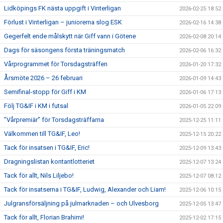
Lidköpings FK nästa uppgift i Vinterligan
2026-02-25 18:52
Förlust i Vinterligan – juniorerna slog ESK
2026-02-16 14:38
Gegerfelt ende målskytt när Giff vann i Götene
2026-02-08 20:14
Dags för säsongens första träningsmatch
2026-02-06 16:32
Vårprogrammet för Torsdagsträffen
2026-01-20 17:32
Årsmöte 2026 – 26 februari
2026-01-09 14:43
Semifinal-stopp för Giff i KM
2026-01-06 17:13
Följ TG&IF i KM i futsal
2026-01-05 22:09
”Vårpremiär” för Torsdagsträffarna
2025-12-25 11:11
Välkommen till TG&IF, Leo!
2025-12-15 20:22
Tack för insatsen i TG&IF, Eric!
2025-12-09 13:43
Dragningslistan kontantlotteriet
2025-12-07 13:24
Tack för allt, Nils Liljebo!
2025-12-07 08:12
Tack för insatserna i TG&IF, Ludwig, Alexander och Liam!
2025-12-06 10:15
Julgransförsäljning på julmarknaden – och Ulvesborg
2025-12-05 13:47
Tack för allt, Florian Brahimi!
2025-12-02 17:15