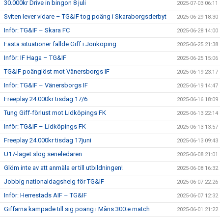
30.000kr Drive in bingon 8 juli
2025-07-03 06:11
Sviten lever vidare – TG&IF tog poäng i Skaraborgsderbyt
2025-06-29 18:30
Inför: TG&IF – Skara FC
2025-06-28 14:00
Fasta situationer fällde Giff i Jönköping
2025-06-25 21:38
Inför: IF Haga – TG&IF
2025-06-25 15:06
TG&IF poänglöst mot Vänersborgs IF
2025-06-19 23:17
Inför: TG&IF – Vänersborgs IF
2025-06-19 14:47
Freeplay 24.000kr tisdag 17/6
2025-06-16 18:09
Tung Giff-förlust mot Lidköpings FK
2025-06-13 22:14
Inför: TG&IF – Lidköpings FK
2025-06-13 13:57
Freeplay 24.000kr tisdag 17juni
2025-06-13 09:43
U17-laget slog serieledaren
2025-06-08 21:01
Glöm inte av att anmäla er till utbildningen!
2025-06-08 16:32
Jobbig nationaldagshelg för TG&IF
2025-06-07 22:26
Inför: Herrestads AIF – TG&IF
2025-06-07 12:32
Giffarna kämpade till sig poäng i Måns 300:e match
2025-06-01 21:22