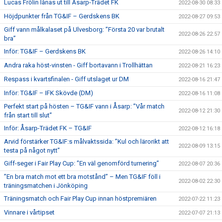
Lucas Frölin lånas ut till Åsarp-Trädet FK
2022-08-30 08:33
Höjdpunkter från TG&IF – Gerdskens BK
2022-08-27 09:53
Giff vann målkalaset på Ulvesborg: ”Första 20 var brutalt
2022-08-26 22:57
bra”
Inför: TG&IF – Gerdskens BK
2022-08-26 14:10
Andra raka höst-vinsten - Giff bortavann i Trollhättan
2022-08-21 16:23
Respass i kvartsfinalen - Giff utslaget ur DM
2022-08-16 21:47
Inför: TG&IF – IFK Skövde (DM)
2022-08-16 11:08
Perfekt start på hösten – TG&IF vann i Åsarp: ”Vår match
2022-08-12 21:30
från start till slut”
Inför: Åsarp-Trädet FK – TG&IF
2022-08-12 16:18
Arvid förstärker TG&IF:s målvaktssida: ”Kul och lärorikt att
2022-08-09 13:15
testa på något nytt”
Giff-seger i Fair Play Cup: ”En väl genomförd turnering”
2022-08-07 20:36
”En bra match mot ett bra motstånd” – Men TG&IF föll i
2022-08-02 22:30
träningsmatchen i Jönköping
Träningsmatch och Fair Play Cup innan höstpremiären
2022-07-22 11:23
Vinnare i vårtipset
2022-07-07 21:13