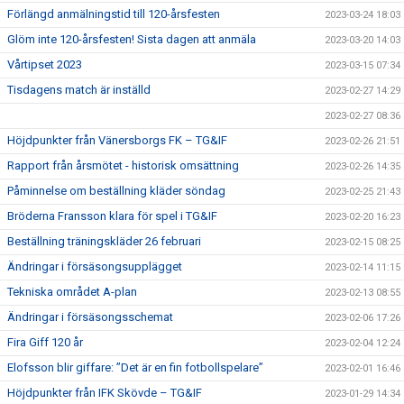
Förlängd anmälningstid till 120-årsfesten
2023-03-24 18:03
Glöm inte 120-årsfesten! Sista dagen att anmäla
2023-03-20 14:03
Vårtipset 2023
2023-03-15 07:34
Tisdagens match är inställd
2023-02-27 14:29
2023-02-27 08:36
Höjdpunkter från Vänersborgs FK – TG&IF
2023-02-26 21:51
Rapport från årsmötet - historisk omsättning
2023-02-26 14:35
Påminnelse om beställning kläder söndag
2023-02-25 21:43
Bröderna Fransson klara för spel i TG&IF
2023-02-20 16:23
Beställning träningskläder 26 februari
2023-02-15 08:25
Ändringar i försäsongsupplägget
2023-02-14 11:15
Tekniska området A-plan
2023-02-13 08:55
Ändringar i försäsongsschemat
2023-02-06 17:26
Fira Giff 120 år
2023-02-04 12:24
Elofsson blir giffare: ”Det är en fin fotbollspelare”
2023-02-01 16:46
Höjdpunkter från IFK Skövde – TG&IF
2023-01-29 14:34