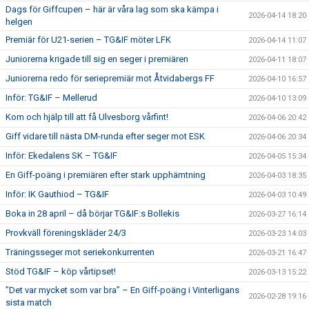
Dags för Giffcupen – här är våra lag som ska kämpa i
2026-04-14 18:20
helgen
Premiär för U21-serien – TG&IF möter LFK
2026-04-14 11:07
Juniorerna krigade till sig en seger i premiären
2026-04-11 18:07
Juniorerna redo för seriepremiär mot Åtvidabergs FF
2026-04-10 16:57
Inför: TG&IF – Mellerud
2026-04-10 13:09
Kom och hjälp till att få Ulvesborg vårfint!
2026-04-06 20:42
Giff vidare till nästa DM-runda efter seger mot ESK
2026-04-06 20:34
Inför: Ekedalens SK – TG&IF
2026-04-05 15:34
En Giff-poäng i premiären efter stark upphämtning
2026-04-03 18:35
Inför: IK Gauthiod – TG&IF
2026-04-03 10:49
Boka in 28 april – då börjar TG&IF:s Bollekis
2026-03-27 16:14
Provkväll föreningskläder 24/3
2026-03-23 14:03
Träningsseger mot seriekonkurrenten
2026-03-21 16:47
Stöd TG&IF – köp vårtipset!
2026-03-13 15:22
”Det var mycket som var bra” – En Giff-poäng i Vinterligans
2026-02-28 19:16
sista match