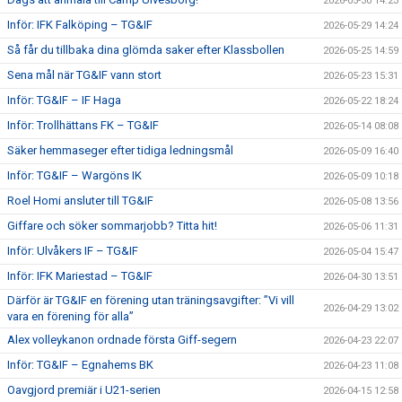
2026-05-30 14:23
Inför: IFK Falköping – TG&IF
2026-05-29 14:24
Så får du tillbaka dina glömda saker efter Klassbollen
2026-05-25 14:59
Sena mål när TG&IF vann stort
2026-05-23 15:31
Inför: TG&IF – IF Haga
2026-05-22 18:24
Inför: Trollhättans FK – TG&IF
2026-05-14 08:08
Säker hemmaseger efter tidiga ledningsmål
2026-05-09 16:40
Inför: TG&IF – Wargöns IK
2026-05-09 10:18
Roel Homi ansluter till TG&IF
2026-05-08 13:56
Giffare och söker sommarjobb? Titta hit!
2026-05-06 11:31
Inför: Ulvåkers IF – TG&IF
2026-05-04 15:47
Inför: IFK Mariestad – TG&IF
2026-04-30 13:51
Därför är TG&IF en förening utan träningsavgifter: ”Vi vill
2026-04-29 13:02
vara en förening för alla”
Alex volleykanon ordnade första Giff-segern
2026-04-23 22:07
Inför: TG&IF – Egnahems BK
2026-04-23 11:08
Oavgjord premiär i U21-serien
2026-04-15 12:58