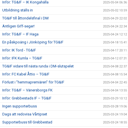
Inför: TG&IF – IK Kongahälla
2025-05-04 06:36
Utbildning ställs in
2025-05-02 10:59
TG&IF till åttondelsfinal i DM
2025-04-29 22:02
Äntligen Giff-seger!
2025-04-24 22:34
Inför: TG&IF – IF Haga
2025-04-24 12:12
En påskpoäng i Jönköping för TG&IF
2025-04-18 15:41
Inför: IK Tord - TG&IF
2025-04-17 20:11
Inför: IFK Kumla – TG&IF
2025-04-12 07:31
TG&IF vidare till nästa runda i DM-slutspelet
2025-04-08 22:37
Inför: FC Kabel Åttio – TG&IF
2025-04-08 15:54
Förlust i ”hemmapremiären” för TG&IF
2025-04-04 22:45
Inför: TG&IF – Vänersborgs FK
2025-04-04 13:55
Inför: Grebbestads IF – TG&IF
2025-03-29 10:12
Ingen supporterbuss
2025-03-28 19:06
Dags att redovisa Vårtipset
2025-03-24 19:04
Supporterbuss till Grebbestad
2025-03-24 18:55