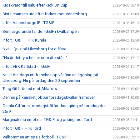
Kioskvaror till salu efter Kick On Cup
2025-10-08 08:19
Sista chansen ute efter förlust mot Vänersborg
2025-10-06 17:09
Inför: Vänersborgs IF - TG&IF
2025-10-03 18:12
Sent avgörande fällde TG&IF i kvalkampen
2025-09-27 17:29
Inför: TG&IF – IFK Kumla
2025-09-26 12:59
Ikväll: Quiz på Ulvesborg för giffare
2025-09-26 12:56
”Nu är det fyra finaler som återstår...”
2025-09-20 17:17
Inför: FBK Karlstad - TG&IF
2025-09-20 11:17
Nu är det dags att fräscha upp vår fina anläggning på
2025-09-15 10:09
Ulvesborg. Nu på lördag den 20 september
Tung Giff-förlust mot Ahlafors
2025-09-14 19:02
Dennis på kansliet jobbar torsdagskvällar framöver.
2025-09-11 10:05
Gamla Giffares torsdagsträffar drar igång på torsdag den
2025-09-08 15:00
25/9
Marginalerna emot när TG&IF tog poäng mot Tord
2025-09-05 21:41
Inför: TG&IF – IK Tord
2025-09-05 08:18
Välkommen att spela fotboll i TG&IF!
2025-09-03 09:17