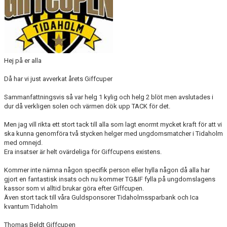
CUPER ARBETSBESKRIVNING
PLANSCHEMA
Hej på er alla
Då har vi just avverkat årets Giffcuper
Sammanfattningsvis så var helg 1 kylig och helg 2 blöt men avslutades i
dur då verkligen solen och värmen dök upp TACK för det.
Men jag vill rikta ett stort tack till alla som lagt enormt mycket kraft för att vi
ska kunna genomföra två stycken helger med ungdomsmatcher i Tidaholm
med omnejd.
Era insatser är helt ovärdeliga för Giffcupens existens.
Kommer inte nämna någon specifik person eller hylla någon då alla har
gjort en fantastisk insats och nu kommer TG&IF fylla på ungdomslagens
kassor som vi alltid brukar göra efter Giffcupen.
Även stort tack till våra Guldsponsorer Tidaholmssparbank och Ica
kvantum Tidaholm
Thomas Beldt Giffcupen