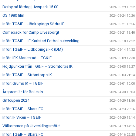
Derby på lördag | Avspark 15.00
2024-05-29 15:22
OS 1980 film
2024-05-24 10:26
Inför: TG&IF – Jönköpings Södra IF
2024-05-21 18:56
Comeback för Camp Ulvesborg!
2024-05-21 18:40
Inför: TG&IF – IF Karlstad Fotbollsutveckling
2024-05-18 17:22
Inför: TG&IF – Lidköpings FK (DM)
2024-05-14 14:32
Inför: IFK Mariestad – TG&IF
2024-05-09 12:30
Höjdpunkter från TG&IF – Strömtorps IK
2024-05-05 16:27
Inför: TG&IF – Strömtorps IK
2024-05-03 21:14
Inför: Grums IK – TG&IF
2024-05-01 10:00
Årspremiär för Bollekis
2024-04-30 10:03
Giffcupen 2024
2024-04-29 11:56
Inför: TG&IF – Skara FC
2024-04-23 20:16
Inför: IF Viken – TG&IF
2024-04-20 19:14
Välkommen på Utvecklingsmöte!
2024-04-19 14:15
Inför: TG&IF – Skara FC
2024-04-16 22:25