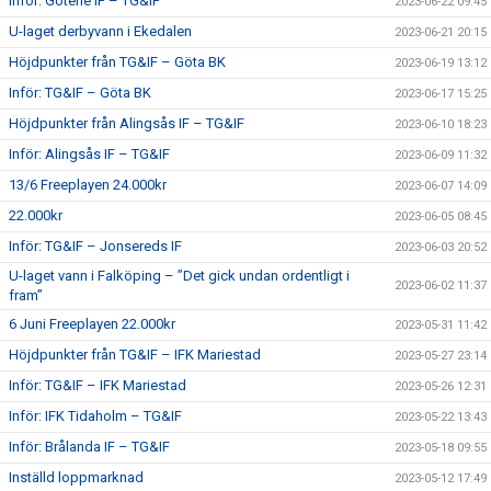
Inför: Götene IF – TG&IF
2023-06-22 09:45
U-laget derbyvann i Ekedalen
2023-06-21 20:15
Höjdpunkter från TG&IF – Göta BK
2023-06-19 13:12
Inför: TG&IF – Göta BK
2023-06-17 15:25
Höjdpunkter från Alingsås IF – TG&IF
2023-06-10 18:23
Inför: Alingsås IF – TG&IF
2023-06-09 11:32
13/6 Freeplayen 24.000kr
2023-06-07 14:09
22.000kr
2023-06-05 08:45
Inför: TG&IF – Jonsereds IF
2023-06-03 20:52
U-laget vann i Falköping – ”Det gick undan ordentligt i
2023-06-02 11:37
fram”
6 Juni Freeplayen 22.000kr
2023-05-31 11:42
Höjdpunkter från TG&IF – IFK Mariestad
2023-05-27 23:14
Inför: TG&IF – IFK Mariestad
2023-05-26 12:31
Inför: IFK Tidaholm – TG&IF
2023-05-22 13:43
Inför: Brålanda IF – TG&IF
2023-05-18 09:55
Inställd loppmarknad
2023-05-12 17:49