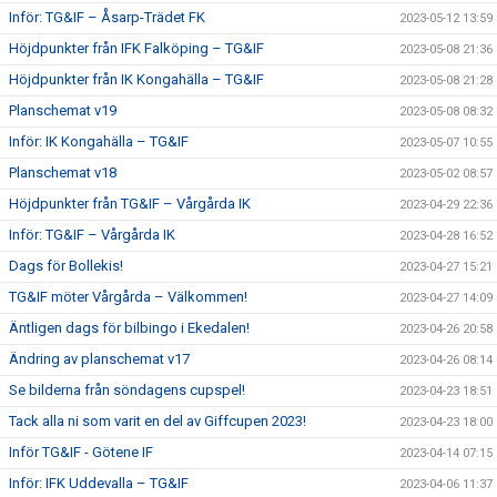
Inför: TG&IF – Åsarp-Trädet FK
2023-05-12 13:59
Höjdpunkter från IFK Falköping – TG&IF
2023-05-08 21:36
Höjdpunkter från IK Kongahälla – TG&IF
2023-05-08 21:28
Planschemat v19
2023-05-08 08:32
Inför: IK Kongahälla – TG&IF
2023-05-07 10:55
Planschemat v18
2023-05-02 08:57
Höjdpunkter från TG&IF – Vårgårda IK
2023-04-29 22:36
Inför: TG&IF – Vårgårda IK
2023-04-28 16:52
Dags för Bollekis!
2023-04-27 15:21
TG&IF möter Vårgårda – Välkommen!
2023-04-27 14:09
Äntligen dags för bilbingo i Ekedalen!
2023-04-26 20:58
Ändring av planschemat v17
2023-04-26 08:14
Se bilderna från söndagens cupspel!
2023-04-23 18:51
Tack alla ni som varit en del av Giffcupen 2023!
2023-04-23 18:00
Inför TG&IF - Götene IF
2023-04-14 07:15
Inför: IFK Uddevalla – TG&IF
2023-04-06 11:37