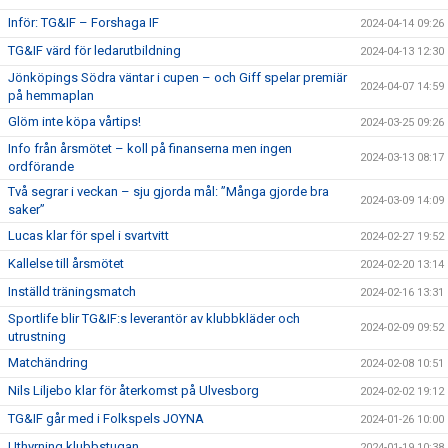
Inför: TG&IF – Forshaga IF
2024-04-14 09:26
TG&IF värd för ledarutbildning
2024-04-13 12:30
Jönköpings Södra väntar i cupen – och Giff spelar premiär
2024-04-07 14:59
på hemmaplan
Glöm inte köpa vårtips!
2024-03-25 09:26
Info från årsmötet – koll på finanserna men ingen
2024-03-13 08:17
ordförande
Två segrar i veckan – sju gjorda mål: ”Många gjorde bra
2024-03-09 14:09
saker”
Lucas klar för spel i svartvitt
2024-02-27 19:52
Kallelse till årsmötet
2024-02-20 13:14
Inställd träningsmatch
2024-02-16 13:31
Sportlife blir TG&IF:s leverantör av klubbkläder och
2024-02-09 09:52
utrustning
Matchändring
2024-02-08 10:51
Nils Liljebo klar för återkomst på Ulvesborg
2024-02-02 19:12
TG&IF går med i Folkspels JOYNA
2024-01-26 10:00
Uthyrning klubbstugan
2024-01-19 10:38