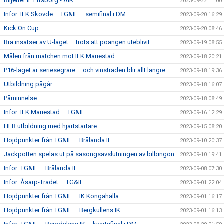
Biljetter IF Elfsborg - AIK
2023-09-22 11:00
Inför: IFK Skövde – TG&IF – semifinal i DM
2023-09-20 16:29
Kick On Cup
2023-09-20 08:46
Bra insatser av U-laget – trots att poängen uteblivit
2023-09-19 08:55
Målen från matchen mot IFK Mariestad
2023-09-18 20:21
P16-laget är seriesegrare – och vinstraden blir allt längre
2023-09-18 19:36
Utbildning pågår
2023-09-18 16:07
Påminnelse
2023-09-18 08:49
Inför: IFK Mariestad – TG&IF
2023-09-16 12:29
HLR utbildning med hjärtstartare
2023-09-15 08:20
Höjdpunkter från TG&IF – Brålanda IF
2023-09-10 20:37
Jackpotten spelas ut på säsongsavslutningen av bilbingon
2023-09-10 19:41
Inför: TG&IF – Brålanda IF
2023-09-08 07:30
Inför: Åsarp-Trädet – TG&IF
2023-09-01 22:04
Höjdpunkter från TG&IF – IK Kongahälla
2023-09-01 16:17
Höjdpunkter från TG&IF – Bergkullens IK
2023-09-01 16:13