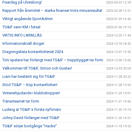
Fixardag på Ulvesborg!
2025-03-23 12:29
Rapport från årsmötet – starka finanser trots minusresultat
2025-02-28 12:51
Viktigt angående SportAdmin
2025-01-29 16:46
TG&IF vann KM i futsal
2025-01-06 19:13
VIKTIG INFO LARM,LÄS.
2024-12-20 11:44
Informationskväll droger
2024-12-18 18:32
Dragningslista kontantlotteriet 2024
2024-12-07 19:35
Tolv spelare har förlängt med TG&IF – truppbygget tar form
2024-12-06 15:06
Välkommen till TG&IF, Simon och Gustav!
2024-12-03 20:03
Liam har bestämt sig för TG&IF
2024-11-28 20:22
Stöd TG&IF – köp kontantlotten!
2024-11-28 13:50
Vintererbjudande i klubbshoppen!
2024-11-24 19:01
Tränarteamet tar form
2024-11-21 19:46
Ludwig är TG&IF:s första nyförvärv
2024-11-20 19:19
Johny David förlänger med TG&IF
2024-11-20 14:51
TG&IF sörjer bortgånge ”Hacke”
2024-11-18 19:55