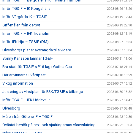
Inför: TG&IF – Bergdalens IK – kvartsfinal i DM
2023-08-29 21:59
Inför: TG&IF – IK Kongahälla
2023-08-26 13:26
Inför: Vårgårda IK – TG&IF
2023-08-19 12:43
Giff-målen från derbyt
2023-08-13 22:10
Inför: TG&IF – IFK Tidaholm
2023-08-12 11:19
Inför: IFK Hjo – TG&IF (DM)
2023-08-07 13:54
Ulvesborgs planer avstängda tills vidare
2023-08-07 13:04
Sonny Karlsson lämnar TG&IF
2023-07-31 11:06
Bra start för TG&IF:s P16-lag i Gothia Cup
2023-07-18 21:14
Här är vinnarna i Vårtipset
2023-07-10 10:29
Viktig information
2023-07-07 12:12
Justering av vinstplan för ESK/TG&IF:s bilbingo
2023-06-30 18:32
Inför: TG&IF – IFK Uddevalla
2023-06-27 14:47
Ulvesborg
2023-06-27 08:48
Målen från Götene IF – TG&IF
2023-06-23 12:30
Oväntat besök på sex- och sjuåringarnas våravslutning
2023-06-22 10:03