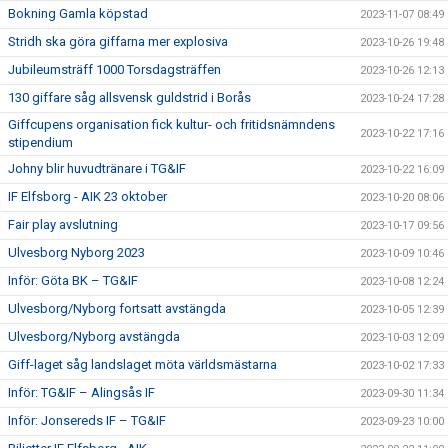
Bokning Gamla köpstad
2023-11-07 08:49
Stridh ska göra giffarna mer explosiva
2023-10-26 19:48
Jubileumsträff 1000 Torsdagsträffen
2023-10-26 12:13
130 giffare såg allsvensk guldstrid i Borås
2023-10-24 17:28
Giffcupens organisation fick kultur- och fritidsnämndens
2023-10-22 17:16
stipendium
Johny blir huvudtränare i TG&IF
2023-10-22 16:09
IF Elfsborg - AIK 23 oktober
2023-10-20 08:06
Fair play avslutning
2023-10-17 09:56
Ulvesborg Nyborg 2023
2023-10-09 10:46
Inför: Göta BK – TG&IF
2023-10-08 12:24
Ulvesborg/Nyborg fortsatt avstängda
2023-10-05 12:39
Ulvesborg/Nyborg avstängda
2023-10-03 12:09
Giff-laget såg landslaget möta världsmästarna
2023-10-02 17:33
Inför: TG&IF – Alingsås IF
2023-09-30 11:34
Inför: Jonsereds IF – TG&IF
2023-09-23 10:00