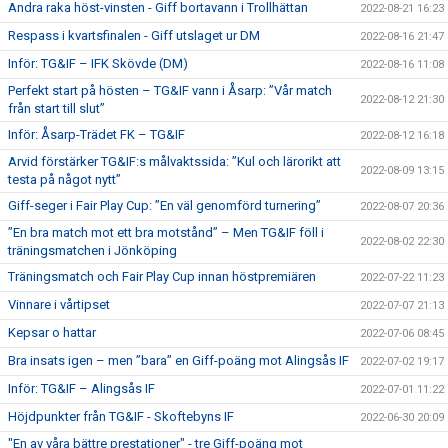
Andra raka höst-vinsten - Giff bortavann i Trollhättan
2022-08-21 16:23
Respass i kvartsfinalen - Giff utslaget ur DM
2022-08-16 21:47
Inför: TG&IF – IFK Skövde (DM)
2022-08-16 11:08
Perfekt start på hösten – TG&IF vann i Åsarp: ”Vår match
2022-08-12 21:30
från start till slut”
Inför: Åsarp-Trädet FK – TG&IF
2022-08-12 16:18
Arvid förstärker TG&IF:s målvaktssida: ”Kul och lärorikt att
2022-08-09 13:15
testa på något nytt”
Giff-seger i Fair Play Cup: ”En väl genomförd turnering”
2022-08-07 20:36
”En bra match mot ett bra motstånd” – Men TG&IF föll i
2022-08-02 22:30
träningsmatchen i Jönköping
Träningsmatch och Fair Play Cup innan höstpremiären
2022-07-22 11:23
Vinnare i vårtipset
2022-07-07 21:13
Kepsar o hattar
2022-07-06 08:45
Bra insats igen – men ”bara” en Giff-poäng mot Alingsås IF
2022-07-02 19:17
Inför: TG&IF – Alingsås IF
2022-07-01 11:22
Höjdpunkter från TG&IF - Skoftebyns IF
2022-06-30 20:09
"En av våra bättre prestationer" - tre Giff-poäng mot