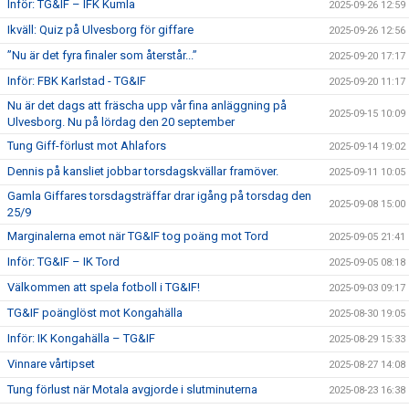
Inför: TG&IF – IFK Kumla
2025-09-26 12:59
Ikväll: Quiz på Ulvesborg för giffare
2025-09-26 12:56
”Nu är det fyra finaler som återstår...”
2025-09-20 17:17
Inför: FBK Karlstad - TG&IF
2025-09-20 11:17
Nu är det dags att fräscha upp vår fina anläggning på
2025-09-15 10:09
Ulvesborg. Nu på lördag den 20 september
Tung Giff-förlust mot Ahlafors
2025-09-14 19:02
Dennis på kansliet jobbar torsdagskvällar framöver.
2025-09-11 10:05
Gamla Giffares torsdagsträffar drar igång på torsdag den
2025-09-08 15:00
25/9
Marginalerna emot när TG&IF tog poäng mot Tord
2025-09-05 21:41
Inför: TG&IF – IK Tord
2025-09-05 08:18
Välkommen att spela fotboll i TG&IF!
2025-09-03 09:17
TG&IF poänglöst mot Kongahälla
2025-08-30 19:05
Inför: IK Kongahälla – TG&IF
2025-08-29 15:33
Vinnare vårtipset
2025-08-27 14:08
Tung förlust när Motala avgjorde i slutminuterna
2025-08-23 16:38