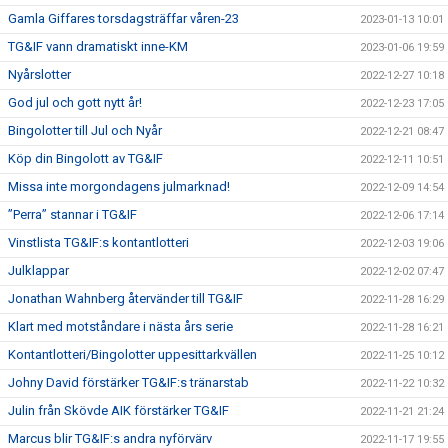
Gamla Giffares torsdagsträffar våren-23
2023-01-13 10:01
TG&IF vann dramatiskt inne-KM
2023-01-06 19:59
Nyårslotter
2022-12-27 10:18
God jul och gott nytt år!
2022-12-23 17:05
Bingolotter till Jul och Nyår
2022-12-21 08:47
Köp din Bingolott av TG&IF
2022-12-11 10:51
Missa inte morgondagens julmarknad!
2022-12-09 14:54
”Perra” stannar i TG&IF
2022-12-06 17:14
Vinstlista TG&IF:s kontantlotteri
2022-12-03 19:06
Julklappar
2022-12-02 07:47
Jonathan Wahnberg återvänder till TG&IF
2022-11-28 16:29
Klart med motståndare i nästa års serie
2022-11-28 16:21
Kontantlotteri/Bingolotter uppesittarkvällen
2022-11-25 10:12
Johny David förstärker TG&IF:s tränarstab
2022-11-22 10:32
Julin från Skövde AIK förstärker TG&IF
2022-11-21 21:24
Marcus blir TG&IF:s andra nyförvärv
2022-11-17 19:55