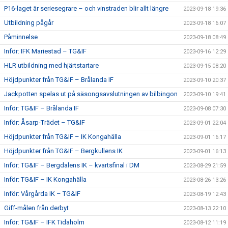
P16-laget är seriesegrare – och vinstraden blir allt längre
2023-09-18 19:36
Utbildning pågår
2023-09-18 16:07
Påminnelse
2023-09-18 08:49
Inför: IFK Mariestad – TG&IF
2023-09-16 12:29
HLR utbildning med hjärtstartare
2023-09-15 08:20
Höjdpunkter från TG&IF – Brålanda IF
2023-09-10 20:37
Jackpotten spelas ut på säsongsavslutningen av bilbingon
2023-09-10 19:41
Inför: TG&IF – Brålanda IF
2023-09-08 07:30
Inför: Åsarp-Trädet – TG&IF
2023-09-01 22:04
Höjdpunkter från TG&IF – IK Kongahälla
2023-09-01 16:17
Höjdpunkter från TG&IF – Bergkullens IK
2023-09-01 16:13
Inför: TG&IF – Bergdalens IK – kvartsfinal i DM
2023-08-29 21:59
Inför: TG&IF – IK Kongahälla
2023-08-26 13:26
Inför: Vårgårda IK – TG&IF
2023-08-19 12:43
Giff-målen från derbyt
2023-08-13 22:10
Inför: TG&IF – IFK Tidaholm
2023-08-12 11:19