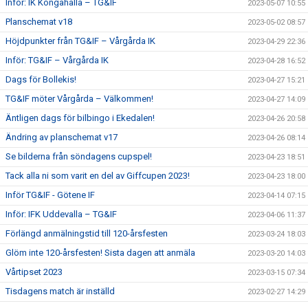
Inför: IK Kongahälla – TG&IF
2023-05-07 10:55
Planschemat v18
2023-05-02 08:57
Höjdpunkter från TG&IF – Vårgårda IK
2023-04-29 22:36
Inför: TG&IF – Vårgårda IK
2023-04-28 16:52
Dags för Bollekis!
2023-04-27 15:21
TG&IF möter Vårgårda – Välkommen!
2023-04-27 14:09
Äntligen dags för bilbingo i Ekedalen!
2023-04-26 20:58
Ändring av planschemat v17
2023-04-26 08:14
Se bilderna från söndagens cupspel!
2023-04-23 18:51
Tack alla ni som varit en del av Giffcupen 2023!
2023-04-23 18:00
Inför TG&IF - Götene IF
2023-04-14 07:15
Inför: IFK Uddevalla – TG&IF
2023-04-06 11:37
Förlängd anmälningstid till 120-årsfesten
2023-03-24 18:03
Glöm inte 120-årsfesten! Sista dagen att anmäla
2023-03-20 14:03
Vårtipset 2023
2023-03-15 07:34
Tisdagens match är inställd
2023-02-27 14:29