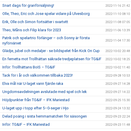
Snart dags för granförsäljning!
2022-11-16 21:42
Olle, Theo, Eric och Jose spelar vidare på Ulvesborg
2022-11-10 08:10
Erik, Olle och Simon fortsätter i svartvitt
2022-11-08 07:05
Theo, Måns och Filip klara för 2023
2022-11-06 13:39
Patrik och spelartrio förlänger – och Sonny är första
2022-11-04 17:30
nyförvärvet
Glädje, jubel och medaljer - se bildspelet från Kick On Cup
2022-10-02 20:48
En femetta mot Trollhättan säkrade tredjeplatsen för TG&IF
2022-10-02 18:25
Inför: Trollhättans BoIS – TG&IF
2022-10-02 11:40
Tack för i år och välkommen tillbaka 2023!
2022-09-28 10:53
Elva mål när U-laget vann fjärde raka
2022-09-27 14:28
Ungdomsavdelningen avslutade med spel och lek
2022-09-27 14:22
Höjdpunkter från TG&IF – IFK Mariestad
2022-09-25 15:30
U-laget upp i topp efter 5–0-seger i Hjo
2022-09-24 13:32
Delad poäng i sista hemmamatchen för säsongen
2022-09-23 22:24
Inför: TG&IF – IFK Mariestad
2022-09-23 11:48