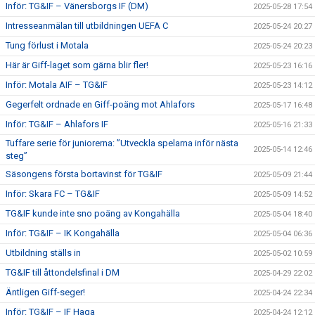
Inför: TG&IF – Vänersborgs IF (DM)
2025-05-28 17:54
Intresseanmälan till utbildningen UEFA C
2025-05-24 20:27
Tung förlust i Motala
2025-05-24 20:23
Här är Giff-laget som gärna blir fler!
2025-05-23 16:16
Inför: Motala AIF – TG&IF
2025-05-23 14:12
Gegerfelt ordnade en Giff-poäng mot Ahlafors
2025-05-17 16:48
Inför: TG&IF – Ahlafors IF
2025-05-16 21:33
Tuffare serie för juniorerna: ”Utveckla spelarna inför nästa
2025-05-14 12:46
steg”
Säsongens första bortavinst för TG&IF
2025-05-09 21:44
Inför: Skara FC – TG&IF
2025-05-09 14:52
TG&IF kunde inte sno poäng av Kongahälla
2025-05-04 18:40
Inför: TG&IF – IK Kongahälla
2025-05-04 06:36
Utbildning ställs in
2025-05-02 10:59
TG&IF till åttondelsfinal i DM
2025-04-29 22:02
Äntligen Giff-seger!
2025-04-24 22:34
Inför: TG&IF – IF Haga
2025-04-24 12:12