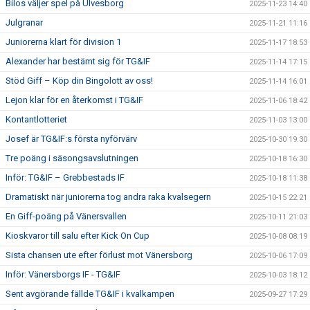
Bilos väljer spel på Ulvesborg
2025-11-23 14:40
Julgranar
2025-11-21 11:16
Juniorerna klart för division 1
2025-11-17 18:53
Alexander har bestämt sig för TG&IF
2025-11-14 17:15
Stöd Giff – Köp din Bingolott av oss!
2025-11-14 16:01
Lejon klar för en återkomst i TG&IF
2025-11-06 18:42
Kontantlotteriet
2025-11-03 13:00
Josef är TG&IF:s första nyförvärv
2025-10-30 19:30
Tre poäng i säsongsavslutningen
2025-10-18 16:30
Inför: TG&IF – Grebbestads IF
2025-10-18 11:38
Dramatiskt när juniorerna tog andra raka kvalsegern
2025-10-15 22:21
En Giff-poäng på Vänersvallen
2025-10-11 21:03
Kioskvaror till salu efter Kick On Cup
2025-10-08 08:19
Sista chansen ute efter förlust mot Vänersborg
2025-10-06 17:09
Inför: Vänersborgs IF - TG&IF
2025-10-03 18:12
Sent avgörande fällde TG&IF i kvalkampen
2025-09-27 17:29