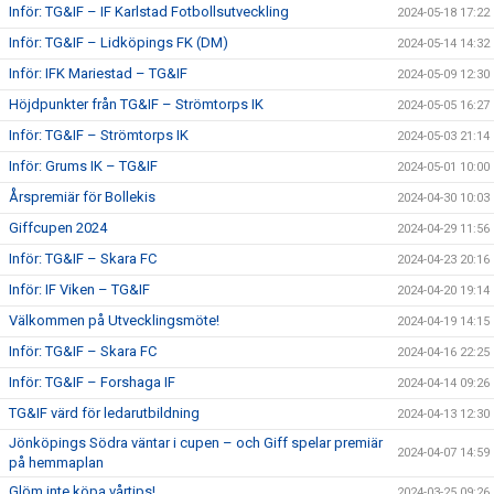
Inför: TG&IF – IF Karlstad Fotbollsutveckling
2024-05-18 17:22
Inför: TG&IF – Lidköpings FK (DM)
2024-05-14 14:32
Inför: IFK Mariestad – TG&IF
2024-05-09 12:30
Höjdpunkter från TG&IF – Strömtorps IK
2024-05-05 16:27
Inför: TG&IF – Strömtorps IK
2024-05-03 21:14
Inför: Grums IK – TG&IF
2024-05-01 10:00
Årspremiär för Bollekis
2024-04-30 10:03
Giffcupen 2024
2024-04-29 11:56
Inför: TG&IF – Skara FC
2024-04-23 20:16
Inför: IF Viken – TG&IF
2024-04-20 19:14
Välkommen på Utvecklingsmöte!
2024-04-19 14:15
Inför: TG&IF – Skara FC
2024-04-16 22:25
Inför: TG&IF – Forshaga IF
2024-04-14 09:26
TG&IF värd för ledarutbildning
2024-04-13 12:30
Jönköpings Södra väntar i cupen – och Giff spelar premiär
2024-04-07 14:59
på hemmaplan
Glöm inte köpa vårtips!
2024-03-25 09:26