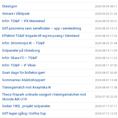
Glasögon
2024-09-04 08:17
Vinnare i Vårtipset
2024-09-03 21:34
Inför: TG&IF – IFK Mariestad
2024-08-29 20:51
Giff-juniorerna vann seriefinalen – upp i serieledning
2024-08-29 19:13
Effektivt TG&IF krigade till sig tre poäng i Värmland
2024-08-24 17:25
Inför: Strömtorps IK – TG&IF
2024-08-23 21:48
Solpaneler på Ulvesborg
2024-08-19 11:09
Inför: Skara FC – TG&IF
2024-08-16 11:52
Inför: TG&IF – IF Viken
2024-08-11 07:30
Snart dags för Bollekis igen!
2024-08-07 20:00
Sommarrea i klubbshoppen!
2024-08-07 13:48
Träningsmatch mot Assyriska IK
2024-08-04 11:38
Theos frispark ordnade oavgjort i träningsmatchen mot
2024-07-30 22:29
Skövde AIK U19
Sedan 1902 , projekt solpaneler.
2024-07-17 07:17
Giff-lagen igång i Gothia Cup
2024-07-15 12:53