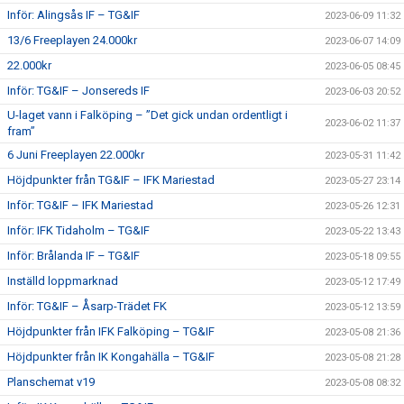
Inför: Alingsås IF – TG&IF
2023-06-09 11:32
13/6 Freeplayen 24.000kr
2023-06-07 14:09
22.000kr
2023-06-05 08:45
Inför: TG&IF – Jonsereds IF
2023-06-03 20:52
U-laget vann i Falköping – ”Det gick undan ordentligt i
2023-06-02 11:37
fram”
6 Juni Freeplayen 22.000kr
2023-05-31 11:42
Höjdpunkter från TG&IF – IFK Mariestad
2023-05-27 23:14
Inför: TG&IF – IFK Mariestad
2023-05-26 12:31
Inför: IFK Tidaholm – TG&IF
2023-05-22 13:43
Inför: Brålanda IF – TG&IF
2023-05-18 09:55
Inställd loppmarknad
2023-05-12 17:49
Inför: TG&IF – Åsarp-Trädet FK
2023-05-12 13:59
Höjdpunkter från IFK Falköping – TG&IF
2023-05-08 21:36
Höjdpunkter från IK Kongahälla – TG&IF
2023-05-08 21:28
Planschemat v19
2023-05-08 08:32