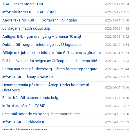
TG&IF enkelt vidare i DM
2022-05-17 22:04
Inför: Skultorps IF – TG&IF (DM)
2022-05-17 10:35
Andra raka för TG&IF – bortavann i Allingsås
2022-05-14 17:50
Lördagens match skjuts upp!
2022-05-06 14:42
Äntligen Bilbingon drar igång – premiär 10 maj!
2022-05-06 13:02
Dubbla Giff-segrar i inledningen av U-lagsserien
2022-05-04 16:34
Glädje och jubel - stort bildspel från Giffcupens avgörande
2022-05-01 21:34
Full fart även andra helgen av Giffcupen - se bilderna här!
2022-04-30 15:23
Första matchen på Ulvesborg – årets första trepoängare
2022-04-29 21:44
Inför: TG&IF – Åsarp-Trädet FK
2022-04-29 10:02
Hemmapremiär på riktigt – Åsarp-Trädet kommer till
2022-04-24 15:56
Ulvesborg
Bilder från Giffcupens första helg
2022-04-24 15:50
Inför: Alingsås IF – TG&IF
2022-04-22 13:27
Sent mål räddade en poäng i hemmapremiären
2022-04-15 16:08
Inför: TG&IF – Brålanda IF
2022-04-15 11:09