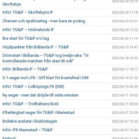
2022-06-29 22:19
Skoftebyn
Inför: TG&IF – Skoftebyns IF
2022-06-29 17:18
Chanser och spelövertag - men bara en poäng
2022-06-23 22:01
Inför: TG&IF – Holmalunds IF
2022-06-23 13:22
Bra start för TG&IF:s U-lag
2022-06-20 11:19
Höjdpunkter från Brålanda IF – TG&IF
2022-06-19 14:47
Drömstart i Brålanda – TG&IF tog tredje raka: ”Vi
2022-06-18 16:55
kontrollerade matchen från start till mål”
Inför: Brålanda IF – TG&IF
2022-06-17 18:17
3-1-seger mot LFK - Giff klart för kvartsfinal i DM
2022-06-14 21:32
Inför: TG&IF – Lidköpings FK (DM)
2022-06-14 06:39
Ny seger - men det dröjde till sista minuten
2022-06-11 18:02
Inför: TG&IF – Trollhättans BoIS
2022-06-11 08:00
Efterlängtad seger för TG&IF i Mariestad
2022-06-07 23:39
Bollekis avslutar i klubbstugan
2022-06-07 16:25
Inför: IFK Mariestad – TG&IF
2022-06-07 15:40
Förbud
2022-06-07 11:06