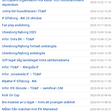
Giffcupens organisation fick kultur- och fritidsnämndens
2023-10-22 17:16
stipendium
Johny blir huvudtränare i TG&IF
2023-10-22 16:09
IF Elfsborg - AIK 23 oktober
2023-10-20 08:06
Fair play avslutning
2023-10-17 09:56
Ulvesborg Nyborg 2023
2023-10-09 10:46
Inför: Göta BK – TG&IF
2023-10-08 12:24
Ulvesborg/Nyborg fortsatt avstängda
2023-10-05 12:39
Ulvesborg/Nyborg avstängda
2023-10-03 12:09
Giff-laget såg landslaget möta världsmästarna
2023-10-02 17:33
Inför: TG&IF – Alingsås IF
2023-09-30 11:34
Inför: Jonsereds IF – TG&IF
2023-09-23 10:00
Biljetter IF Elfsborg - AIK
2023-09-22 11:00
Inför: IFK Skövde – TG&IF – semifinal i DM
2023-09-20 16:29
Kick On Cup
2023-09-20 08:46
Bra insatser av U-laget – trots att poängen uteblivit
2023-09-19 08:55
Målen från matchen mot IFK Mariestad
2023-09-18 20:21