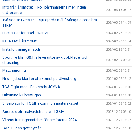
Info från årsmötet – koll på finanserna men ingen
2024-03-13 08:17
ordförande
Två segrar i veckan – sju gjorda mål: ”Många gjorde bra
2024-03-09 14:09
saker”
Lucas klar för spel i svartvitt
2024-02-27 19:52
Kallelse till årsmötet
2024-02-20 13:14
Inställd träningsmatch
2024-02-16 13:31
Sportlife blir TG&IF:s leverantör av klubbkläder och
2024-02-09 09:52
utrustning
Matchändring
2024-02-08 10:51
Nils Liljebo klar för återkomst på Ulvesborg
2024-02-02 19:12
TG&IF går med i Folkspels JOYNA
2024-01-26 10:00
Uthyrning klubbstugan
2024-01-19 10:38
Silverplats för TG&IF i kommunmästerskapet
2024-01-06 15:02
Andreas blir målvaktstränare i TG&IF
2023-12-29 09:10
Vårens träningsmatcher för seniorerna 2024
2023-12-22 16:57
God jul och gott nytt år
2023-12-21 15:18