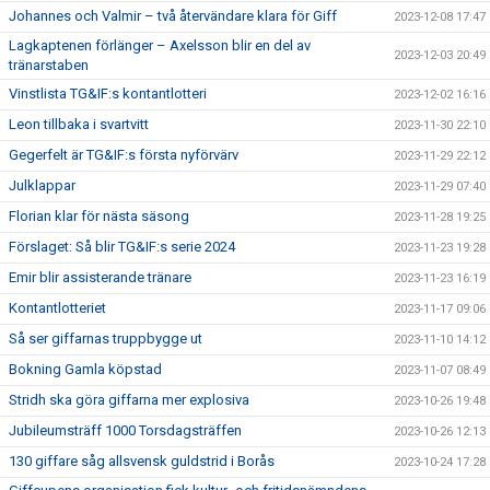
Johannes och Valmir – två återvändare klara för Giff
2023-12-08 17:47
Lagkaptenen förlänger – Axelsson blir en del av
2023-12-03 20:49
tränarstaben
Vinstlista TG&IF:s kontantlotteri
2023-12-02 16:16
Leon tillbaka i svartvitt
2023-11-30 22:10
Gegerfelt är TG&IF:s första nyförvärv
2023-11-29 22:12
Julklappar
2023-11-29 07:40
Florian klar för nästa säsong
2023-11-28 19:25
Förslaget: Så blir TG&IF:s serie 2024
2023-11-23 19:28
Emir blir assisterande tränare
2023-11-23 16:19
Kontantlotteriet
2023-11-17 09:06
Så ser giffarnas truppbygge ut
2023-11-10 14:12
Bokning Gamla köpstad
2023-11-07 08:49
Stridh ska göra giffarna mer explosiva
2023-10-26 19:48
Jubileumsträff 1000 Torsdagsträffen
2023-10-26 12:13
130 giffare såg allsvensk guldstrid i Borås
2023-10-24 17:28