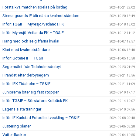
Första kvalmatchen spelas på lördag
2024-10-21 22:02
Stenungsunds IF blir nästa kvalmotståndare
2024-10-20 16:49
Inför: TG&IF – Myresjö/Vetlanda FK
2024-10-18 18:02
Inför: Myresjö-Vetlanda FK – TG&IF
2024-10-12 11:12
Häng med och se giffarna kvala!
2024-10-07 19:57
Klart med kvalmotståndare
2024-10-06 15:40
Inför: Götene IF – TG&IF
2024-10-05 10:50
Segermålet från Tidaholmsderbyt
2024-09-23 21:29
Firandet efter derbysegern
2024-09-21 18:56
Inför: IFK Tidaholm – TG&IF
2024-09-21 11:09
Juniorerna biter sig fast i toppen
2024-09-19 17:17
Inför: TG&IF – Sörstafors-Kolbäck FK
2024-09-14 12:07
Lagens sista träningar
2024-09-10 07:56
Inför: IF Karlstad Fotbollsutveckling – TG&IF
2024-09-08 09:48
Justering planer
2024-09-06 08:28
Vattenflaskor
2024-09-04 10:55