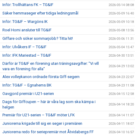
Inför: Trollhättans FK – TG&IF
2026-05-14 08:08
Säker hemmaseger efter tidiga ledningsmål
2026-05-09 16:40
Inför: TG&IF – Wargöns IK
2026-05-09 10:18
Roel Homi ansluter till TG&IF
2026-05-08 13:56
Giffare och söker sommarjobb? Titta hit!
2026-05-06 11:31
Inför: Ulvåkers IF – TG&IF
2026-05-04 15:47
Inför: IFK Mariestad – TG&IF
2026-04-30 13:51
Därför är TG&IF en förening utan träningsavgifter: ”Vi vill
2026-04-29 13:02
vara en förening för alla”
Alex volleykanon ordnade första Giff-segern
2026-04-23 22:07
Inför: TG&IF – Egnahems BK
2026-04-23 11:08
Oavgjord premiär i U21-serien
2026-04-15 12:58
Dags för Giffcupen – här är våra lag som ska kämpa i
2026-04-14 18:20
helgen
Premiär för U21-serien – TG&IF möter LFK
2026-04-14 11:07
Juniorerna krigade till sig en seger i premiären
2026-04-11 18:07
Juniorerna redo för seriepremiär mot Åtvidabergs FF
2026-04-10 16:57