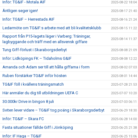
Inför: TG&IF - Motala AIF
2025-08-22 18:04
Äntligen seger igen!
2025-08-17 21:40
Inför: TG&IF – Herrestads AIF
2025-08-16 21:24
Ledarmöte om TG&IF:s arbete med att bli kvalitetsklubb
2025-08-15 11:22
Rapport från P15-lagets läger i Varberg: Träningar,
2025-08-14 11:37
lagbyggande och träff med en allsvensk giffare
Tung Giff-förlust i Skaraborgsderbyt
2025-08-08 21:09
Inför: Lidköpings FK – Tidaholms G&IF
2025-08-08 12:22
Amanda och Adam ser till att hålla giffarna i form
2025-08-02 07:03
Ruben förstärker TG&IF inför hösten
2025-08-01 14:44
TG&IF föll i kvällens träningsmatch
2025-07-28 21:53
Här anmäler du dig till utbildningen UEFA C
2025-07-07 10:20
30.000kr Drive in bingon 8 juli
2025-07-03 06:11
Sviten lever vidare – TG&IF tog poäng i Skaraborgsderbyt
2025-06-29 18:30
Inför: TG&IF – Skara FC
2025-06-28 14:00
Fasta situationer fällde Giff i Jönköping
2025-06-25 21:38
Inför: IF Haga – TG&IF
2025-06-25 15:06