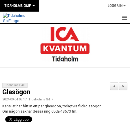
TIDAHOLMS G&IF
LOGGA IN
HEM
FÖRENINGSKALENDERN
NYHETER
KLUBBSTUGAN
KONTAKT
Tidaholms G&IF
<
>
Glasögon
FÖRENINGEN
2024-09-04 08:17, Tidaholms G&IF
SOUVENIRER
Kansliet har fått in ett par glasögon, troligtvis flickglasögon.
Om någon saknar dessa ring 0502-13670 fm.
GAMLA GIFFS TORSDAGSTRÄFFAR
MATCHER