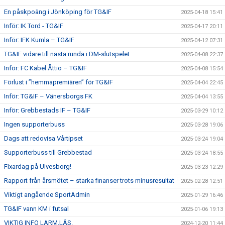
En påskpoäng i Jönköping för TG&IF
2025-04-18 15:41
Inför: IK Tord - TG&IF
2025-04-17 20:11
Inför: IFK Kumla – TG&IF
2025-04-12 07:31
TG&IF vidare till nästa runda i DM-slutspelet
2025-04-08 22:37
Inför: FC Kabel Åttio – TG&IF
2025-04-08 15:54
Förlust i ”hemmapremiären” för TG&IF
2025-04-04 22:45
Inför: TG&IF – Vänersborgs FK
2025-04-04 13:55
Inför: Grebbestads IF – TG&IF
2025-03-29 10:12
Ingen supporterbuss
2025-03-28 19:06
Dags att redovisa Vårtipset
2025-03-24 19:04
Supporterbuss till Grebbestad
2025-03-24 18:55
Fixardag på Ulvesborg!
2025-03-23 12:29
Rapport från årsmötet – starka finanser trots minusresultat
2025-02-28 12:51
Viktigt angående SportAdmin
2025-01-29 16:46
TG&IF vann KM i futsal
2025-01-06 19:13
VIKTIG INFO LARM,LÄS.
2024-12-20 11:44