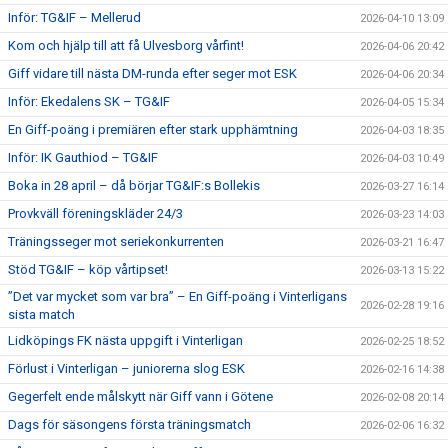
Inför: TG&IF – Mellerud
2026-04-10 13:09
Kom och hjälp till att få Ulvesborg vårfint!
2026-04-06 20:42
Giff vidare till nästa DM-runda efter seger mot ESK
2026-04-06 20:34
Inför: Ekedalens SK – TG&IF
2026-04-05 15:34
En Giff-poäng i premiären efter stark upphämtning
2026-04-03 18:35
Inför: IK Gauthiod – TG&IF
2026-04-03 10:49
Boka in 28 april – då börjar TG&IF:s Bollekis
2026-03-27 16:14
Provkväll föreningskläder 24/3
2026-03-23 14:03
Träningsseger mot seriekonkurrenten
2026-03-21 16:47
Stöd TG&IF – köp vårtipset!
2026-03-13 15:22
”Det var mycket som var bra” – En Giff-poäng i Vinterligans
2026-02-28 19:16
sista match
Lidköpings FK nästa uppgift i Vinterligan
2026-02-25 18:52
Förlust i Vinterligan – juniorerna slog ESK
2026-02-16 14:38
Gegerfelt ende målskytt när Giff vann i Götene
2026-02-08 20:14
Dags för säsongens första träningsmatch
2026-02-06 16:32