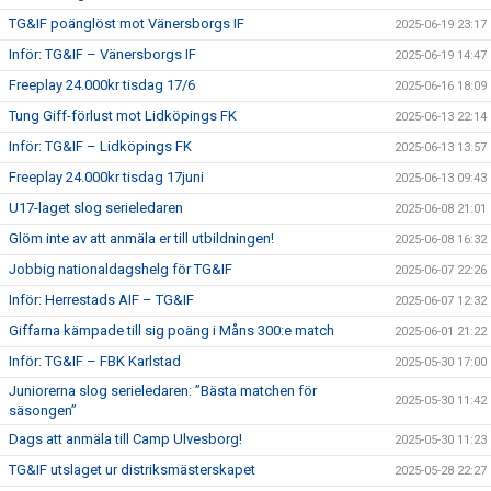
TG&IF poänglöst mot Vänersborgs IF
2025-06-19 23:17
Inför: TG&IF – Vänersborgs IF
2025-06-19 14:47
Freeplay 24.000kr tisdag 17/6
2025-06-16 18:09
Tung Giff-förlust mot Lidköpings FK
2025-06-13 22:14
Inför: TG&IF – Lidköpings FK
2025-06-13 13:57
Freeplay 24.000kr tisdag 17juni
2025-06-13 09:43
U17-laget slog serieledaren
2025-06-08 21:01
Glöm inte av att anmäla er till utbildningen!
2025-06-08 16:32
Jobbig nationaldagshelg för TG&IF
2025-06-07 22:26
Inför: Herrestads AIF – TG&IF
2025-06-07 12:32
Giffarna kämpade till sig poäng i Måns 300:e match
2025-06-01 21:22
Inför: TG&IF – FBK Karlstad
2025-05-30 17:00
Juniorerna slog serieledaren: ”Bästa matchen för
2025-05-30 11:42
säsongen”
Dags att anmäla till Camp Ulvesborg!
2025-05-30 11:23
TG&IF utslaget ur distriksmästerskapet
2025-05-28 22:27