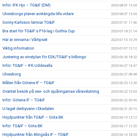
Inför: IFK Hjo – TG&IF (DM)
2023-08-07 13:54
Ulvesborgs planer avstängda tills vidare
2023-08-07 13:04
Sonny Karlsson lämnar TG&IF
2023-07-31 11:06
Bra start för TG&IF:s P16-lag i Gothia Cup
2023-07-18 21:14
Här är vinnarna i Vårtipset
2023-07-10 10:29
Viktig information
2023-07-07 12:12
Justering av vinstplan för ESK/TG&IF:s bilbingo
2023-06-30 18:32
Inför: TG&IF – IFK Uddevalla
2023-06-27 14:47
Ulvesborg
2023-06-27 08:48
Målen från Götene IF – TG&IF
2023-06-23 12:30
Oväntat besök på sex- och sjuåringarnas våravslutning
2023-06-22 10:03
Inför: Götene IF – TG&IF
2023-06-22 09:45
U-laget derbyvann i Ekedalen
2023-06-21 20:15
Höjdpunkter från TG&IF – Göta BK
2023-06-19 13:12
Inför: TG&IF – Göta BK
2023-06-17 15:25
Höjdpunkter från Alingsås IF – TG&IF
2023-06-10 18:23