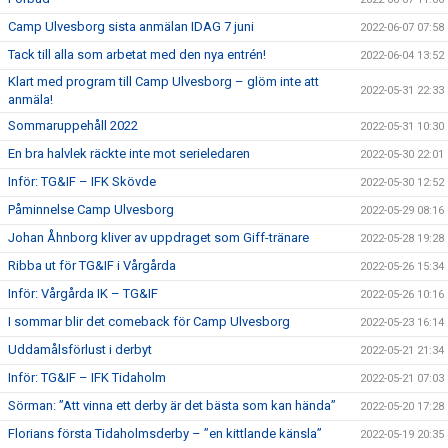
Camp Ulvesborg sista anmälan IDAG 7 juni
2022-06-07 07:58
Tack till alla som arbetat med den nya entrén!
2022-06-04 13:52
Klart med program till Camp Ulvesborg – glöm inte att
2022-05-31 22:33
anmäla!
Sommaruppehåll 2022
2022-05-31 10:30
En bra halvlek räckte inte mot serieledaren
2022-05-30 22:01
Inför: TG&IF – IFK Skövde
2022-05-30 12:52
Påminnelse Camp Ulvesborg
2022-05-29 08:16
Johan Åhnborg kliver av uppdraget som Giff-tränare
2022-05-28 19:28
Ribba ut för TG&IF i Vårgårda
2022-05-26 15:34
Inför: Vårgårda IK – TG&IF
2022-05-26 10:16
I sommar blir det comeback för Camp Ulvesborg
2022-05-23 16:14
Uddamålsförlust i derbyt
2022-05-21 21:34
Inför: TG&IF – IFK Tidaholm
2022-05-21 07:03
Sörman: ”Att vinna ett derby är det bästa som kan hända”
2022-05-20 17:28
Florians första Tidaholmsderby – ”en kittlande känsla”
2022-05-19 20:35