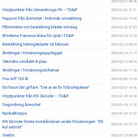
2023-02-27 08:36
Höjdpunkter från Vänersborgs FK – TG&IF
2023-02-26 21:51
Rapport från årsmötet - historisk omsättning
2023-02-26 14:35
Påminnelse om beställning kläder söndag
2023-02-25 21:43
Bröderna Fransson klara för spel i TG&IF
2023-02-20 16:23
Beställning träningskläder 26 februari
2023-02-15 08:25
Ändringar i försäsongsupplägget
2023-02-14 11:15
Tekniska området A-plan
2023-02-13 08:55
Ändringar i försäsongsschemat
2023-02-06 17:26
Fira Giff 120 år
2023-02-04 12:24
Elofsson blir giffare: ”Det är en fin fotbollspelare”
2023-02-01 16:46
Höjdpunkter från IFK Skövde – TG&IF
2023-01-29 14:34
Dagordning årsmötet
2023-01-29 11:35
Nyckelknippa
2023-01-24 10:37
IFK Skövde första motståndaren under försäsongen: ”Ett
2023-01-23 15:12
kul avbrott”
Grattis
2023-01-23 08:33