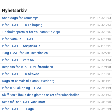
Nyhetsarkiv
CUPER ARBETSBESKRIVNING
Snart dags för Youcamp!
2026-07-25 10:44
PLANSCHEMA
Inför: TG&IF – IFK Falköping
2026-06-26 12:57
TIdaholmspremiär för Youcamp 27-29 juli
2026-06-25 18:32
Inför: Vara SK – TG&IF
2026-06-17 16:07
Inför: TG&IF – Assyriska IK
2026-06-11 15:20
Tung TG&IF-förlust i seriefinalen
2026-06-05 22:08
Inför: TG&IF – Vara SK
2026-06-05 11:54
Respass för TG&IF i DM-åttondelen
2026-06-01 21:34
Inför: TG&IF – IFK Skövde
2026-06-01 10:35
Dags att anmäla till Camp Ulvesborg!
2026-05-30 14:23
Inför: IFK Falköping – TG&IF
2026-05-29 14:24
Så får du tillbaka dina glömda saker efter Klassbollen
2026-05-25 14:59
Sena mål när TG&IF vann stort
2026-05-23 15:31
Inför: TG&IF – IF Haga
2026-05-22 18:24