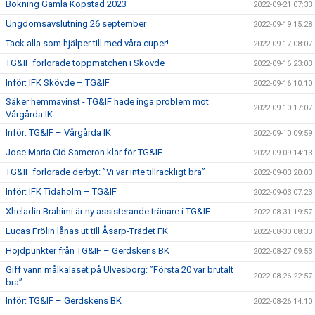
Bokning Gamla Köpstad 2023
2022-09-21 07:33
Ungdomsavslutning 26 september
2022-09-19 15:28
Tack alla som hjälper till med våra cuper!
2022-09-17 08:07
TG&IF förlorade toppmatchen i Skövde
2022-09-16 23:03
Inför: IFK Skövde – TG&IF
2022-09-16 10:10
Säker hemmavinst - TG&IF hade inga problem mot
2022-09-10 17:07
Vårgårda IK
Inför: TG&IF – Vårgårda IK
2022-09-10 09:59
Jose Maria Cid Sameron klar för TG&IF
2022-09-09 14:13
TG&IF förlorade derbyt: ”Vi var inte tillräckligt bra”
2022-09-03 20:03
Inför: IFK Tidaholm – TG&IF
2022-09-03 07:23
Xheladin Brahimi är ny assisterande tränare i TG&IF
2022-08-31 19:57
Lucas Frölin lånas ut till Åsarp-Trädet FK
2022-08-30 08:33
Höjdpunkter från TG&IF – Gerdskens BK
2022-08-27 09:53
Giff vann målkalaset på Ulvesborg: ”Första 20 var brutalt
2022-08-26 22:57
bra”
Inför: TG&IF – Gerdskens BK
2022-08-26 14:10