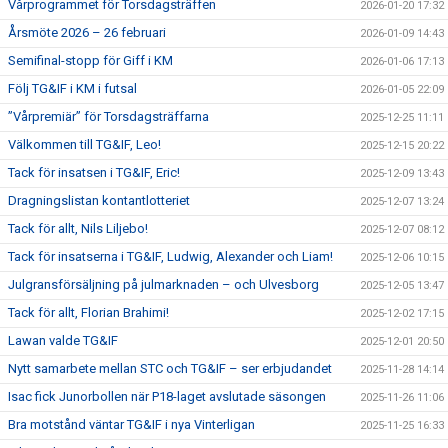
Vårprogrammet för Torsdagsträffen
2026-01-20 17:32
Årsmöte 2026 – 26 februari
2026-01-09 14:43
Semifinal-stopp för Giff i KM
2026-01-06 17:13
Följ TG&IF i KM i futsal
2026-01-05 22:09
”Vårpremiär” för Torsdagsträffarna
2025-12-25 11:11
Välkommen till TG&IF, Leo!
2025-12-15 20:22
Tack för insatsen i TG&IF, Eric!
2025-12-09 13:43
Dragningslistan kontantlotteriet
2025-12-07 13:24
Tack för allt, Nils Liljebo!
2025-12-07 08:12
Tack för insatserna i TG&IF, Ludwig, Alexander och Liam!
2025-12-06 10:15
Julgransförsäljning på julmarknaden – och Ulvesborg
2025-12-05 13:47
Tack för allt, Florian Brahimi!
2025-12-02 17:15
Lawan valde TG&IF
2025-12-01 20:50
Nytt samarbete mellan STC och TG&IF – ser erbjudandet
2025-11-28 14:14
Isac fick Junorbollen när P18-laget avslutade säsongen
2025-11-26 11:06
Bra motstånd väntar TG&IF i nya Vinterligan
2025-11-25 16:33