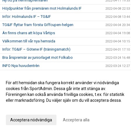
Ny tid på hemmapremiären
2022-04-11 19:33
Höjdpunkter från premiären mot Holmalunds IF
2022-04-08 22:53
Inför: Holmalunds IF – TG&IF
2022-04-08 13:44
TG&IF flyttar fram första Giffcupen-helgen
2022-04-04 20:34
Än finns chans att köpa Vårtips
2022-04-04 19:08
Välkommen till vår nya hemsida
2022-04-04 10:15
Inför: TG&IF – Götene IF (träningsmatch)
2022-04-01 17:10
Bra årspremiär av juniorlaget mot Folkabo
2022-03-24 16:48
INFO Nya huvudentrèn
2022-03-24 12:27
Entrèn
2022-03-15 08:41
Inför: Husqvarna FF – TG&IF
För att hemsidan ska fungera korrekt använder vi nödvändiga
2022-03-12 10:50
cookies från SportAdmin. Dessa går inte att stänga av.
Inför: TG&IF – IK Gauthiod (träningsmatch)
2022-03-05 07:33
Föreningen kan också använda frivilliga cookies, t.ex. för statistik
Inför: TG&IF – Vänersborgs FK (träningsmatch)
2022-02-25 20:12
eller marknadsföring. Du väljer själv om du vill acceptera dessa.
Stadgeändringar och plusresultat – nyheterna från
Anpassa dina val
2022-02-24 11:41
årsmötet
Utprovning kläder Ulvesborg
Acceptera nödvändiga
Acceptera alla
2022-02-23 07:41
TG&IF tar bort träningsavgiften för föreningens ungdomar
2022-02-21 16:48