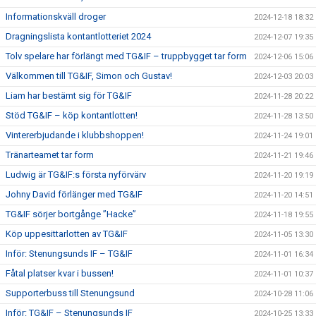
Informationskväll droger
2024-12-18 18:32
Dragningslista kontantlotteriet 2024
2024-12-07 19:35
Tolv spelare har förlängt med TG&IF – truppbygget tar form
2024-12-06 15:06
Välkommen till TG&IF, Simon och Gustav!
2024-12-03 20:03
Liam har bestämt sig för TG&IF
2024-11-28 20:22
Stöd TG&IF – köp kontantlotten!
2024-11-28 13:50
Vintererbjudande i klubbshoppen!
2024-11-24 19:01
Tränarteamet tar form
2024-11-21 19:46
Ludwig är TG&IF:s första nyförvärv
2024-11-20 19:19
Johny David förlänger med TG&IF
2024-11-20 14:51
TG&IF sörjer bortgånge ”Hacke”
2024-11-18 19:55
Köp uppesittarlotten av TG&IF
2024-11-05 13:30
Inför: Stenungsunds IF – TG&IF
2024-11-01 16:34
Fåtal platser kvar i bussen!
2024-11-01 10:37
Supporterbuss till Stenungsund
2024-10-28 11:06
Inför: TG&IF – Stenungsunds IF
2024-10-25 13:33