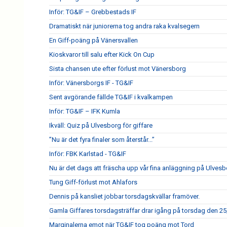
Inför: TG&IF – Grebbestads IF
Dramatiskt när juniorerna tog andra raka kvalsegern
En Giff-poäng på Vänersvallen
Kioskvaror till salu efter Kick On Cup
Sista chansen ute efter förlust mot Vänersborg
Inför: Vänersborgs IF - TG&IF
Sent avgörande fällde TG&IF i kvalkampen
Inför: TG&IF – IFK Kumla
Ikväll: Quiz på Ulvesborg för giffare
”Nu är det fyra finaler som återstår...”
Inför: FBK Karlstad - TG&IF
Nu är det dags att fräscha upp vår fina anläggning på Ulves
Tung Giff-förlust mot Ahlafors
Dennis på kansliet jobbar torsdagskvällar framöver.
Gamla Giffares torsdagsträffar drar igång på torsdag den 25
Marginalerna emot när TG&IF tog poäng mot Tord