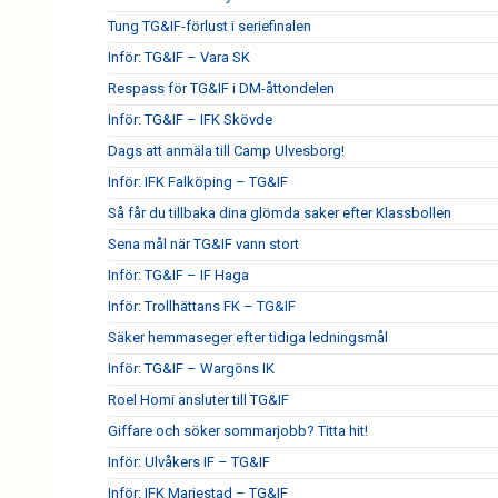
Tung TG&IF-förlust i seriefinalen
Inför: TG&IF – Vara SK
Respass för TG&IF i DM-åttondelen
Inför: TG&IF – IFK Skövde
Dags att anmäla till Camp Ulvesborg!
Inför: IFK Falköping – TG&IF
Så får du tillbaka dina glömda saker efter Klassbollen
Sena mål när TG&IF vann stort
Inför: TG&IF – IF Haga
Inför: Trollhättans FK – TG&IF
Säker hemmaseger efter tidiga ledningsmål
Inför: TG&IF – Wargöns IK
Roel Homi ansluter till TG&IF
Giffare och söker sommarjobb? Titta hit!
Inför: Ulvåkers IF – TG&IF
Inför: IFK Mariestad – TG&IF