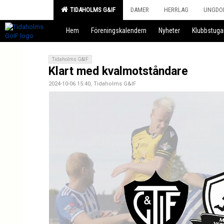
TIDAHOLMS G&IF
DAMER
HERRLAG
UNGDO
Hem
Föreningskalendern
Nyheter
Klubbstuga
Tidaholms G&IF
Klart med kvalmotståndare
2024-10-06 15:40, Tidaholms G&IF