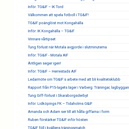
Inför: TG&IF – IK Tord
Välkommen att spela fotboll i TG&IF!
TG&IF poänglöst mot Kongahälla
Inför: IK Kongahälla – TG&IF
Vinnare vårtipset
Tung förlust när Motala avgjorde i slutminuterna
Inför: TG&IF - Motala AIF
Äntligen seger igen!
Inför: TG&IF – Herrestads AIF
Ledarmöte om TG&IF:s arbete med att bli kvalitetsklubb
Rapport från P15-lagets läger i Varberg: Träningar, lagbygga
Tung Giff-förlust i Skaraborgsderbyt
Inför: Lidköpings FK – Tidaholms G&IF
Amanda och Adam ser till att hålla giffarna i form
Ruben förstärker TG&IF inför hösten
TG&IF föll i kvällens träningsmatch