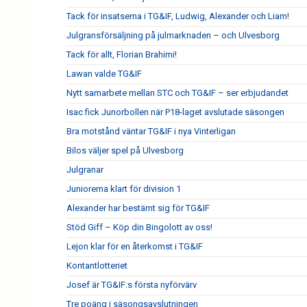
Tack för insatserna i TG&IF, Ludwig, Alexander och Liam!
Julgransförsäljning på julmarknaden – och Ulvesborg
Tack för allt, Florian Brahimi!
Lawan valde TG&IF
Nytt samarbete mellan STC och TG&IF – ser erbjudandet
Isac fick Junorbollen när P18-laget avslutade säsongen
Bra motstånd väntar TG&IF i nya Vinterligan
Bilos väljer spel på Ulvesborg
Julgranar
Juniorerna klart för division 1
Alexander har bestämt sig för TG&IF
Stöd Giff – Köp din Bingolott av oss!
Lejon klar för en återkomst i TG&IF
Kontantlotteriet
Josef är TG&IF:s första nyförvärv
Tre poäng i säsongsavslutningen