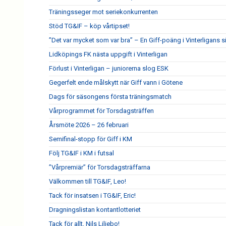
Träningsseger mot seriekonkurrenten
Stöd TG&IF – köp vårtipset!
”Det var mycket som var bra” – En Giff-poäng i Vinterligans 
Lidköpings FK nästa uppgift i Vinterligan
Förlust i Vinterligan – juniorerna slog ESK
Gegerfelt ende målskytt när Giff vann i Götene
Dags för säsongens första träningsmatch
Vårprogrammet för Torsdagsträffen
Årsmöte 2026 – 26 februari
Semifinal-stopp för Giff i KM
Följ TG&IF i KM i futsal
”Vårpremiär” för Torsdagsträffarna
Välkommen till TG&IF, Leo!
Tack för insatsen i TG&IF, Eric!
Dragningslistan kontantlotteriet
Tack för allt, Nils Liljebo!