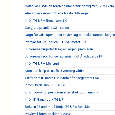
Därför är TG&IF en förening utan träningsavgifter: ”Vi vill vara 
Alex volleykanon ordnade första Giff-segern
Inför: TG&IF – Egnahems BK
Oavgjord premiär i U21-serien
Dags för Giffcupen – här är våra lag som ska kämpa i helgen
Premiär för U21-serien – TG&IF möter LFK
Juniorerna krigade till sig en seger i premiären
Juniorerna redo för seriepremiär mot Åtvidabergs FF
Inför: TG&IF – Mellerud
Kom och hjälp till att få Ulvesborg vårfint!
Giff vidare till nästa DM-runda efter seger mot ESK
Inför: Ekedalens SK – TG&IF
En Giff-poäng i premiären efter stark upphämtning
Inför: IK Gauthiod – TG&IF
Boka in 28 april – då börjar TG&IF:s Bollekis
Provkväll föreningskläder 24/3