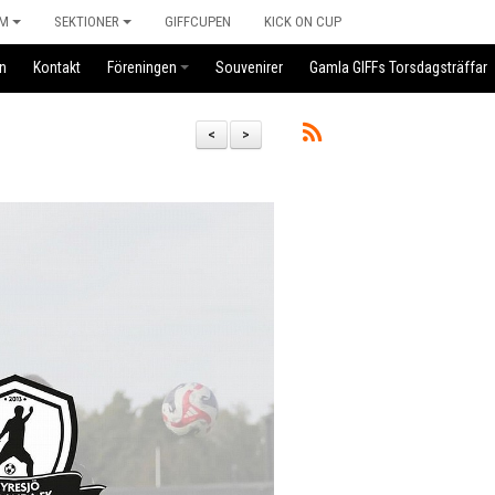
M
SEKTIONER
GIFFCUPEN
KICK ON CUP
n
Kontakt
Föreningen
Souvenirer
Gamla GIFFs Torsdagsträffar
<
>