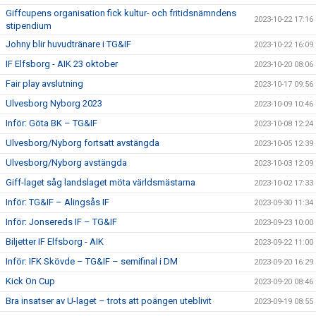
Giffcupens organisation fick kultur- och fritidsnämndens
2023-10-22 17:16
stipendium
Johny blir huvudtränare i TG&IF
2023-10-22 16:09
IF Elfsborg - AIK 23 oktober
2023-10-20 08:06
Fair play avslutning
2023-10-17 09:56
Ulvesborg Nyborg 2023
2023-10-09 10:46
Inför: Göta BK – TG&IF
2023-10-08 12:24
Ulvesborg/Nyborg fortsatt avstängda
2023-10-05 12:39
Ulvesborg/Nyborg avstängda
2023-10-03 12:09
Giff-laget såg landslaget möta världsmästarna
2023-10-02 17:33
Inför: TG&IF – Alingsås IF
2023-09-30 11:34
Inför: Jonsereds IF – TG&IF
2023-09-23 10:00
Biljetter IF Elfsborg - AIK
2023-09-22 11:00
Inför: IFK Skövde – TG&IF – semifinal i DM
2023-09-20 16:29
Kick On Cup
2023-09-20 08:46
Bra insatser av U-laget – trots att poängen uteblivit
2023-09-19 08:55