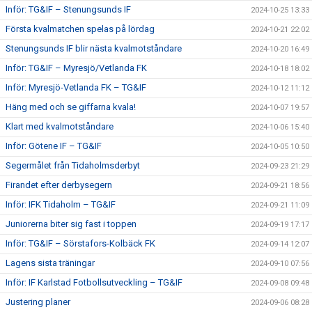
Inför: TG&IF – Stenungsunds IF
2024-10-25 13:33
Första kvalmatchen spelas på lördag
2024-10-21 22:02
Stenungsunds IF blir nästa kvalmotståndare
2024-10-20 16:49
Inför: TG&IF – Myresjö/Vetlanda FK
2024-10-18 18:02
Inför: Myresjö-Vetlanda FK – TG&IF
2024-10-12 11:12
Häng med och se giffarna kvala!
2024-10-07 19:57
Klart med kvalmotståndare
2024-10-06 15:40
Inför: Götene IF – TG&IF
2024-10-05 10:50
Segermålet från Tidaholmsderbyt
2024-09-23 21:29
Firandet efter derbysegern
2024-09-21 18:56
Inför: IFK Tidaholm – TG&IF
2024-09-21 11:09
Juniorerna biter sig fast i toppen
2024-09-19 17:17
Inför: TG&IF – Sörstafors-Kolbäck FK
2024-09-14 12:07
Lagens sista träningar
2024-09-10 07:56
Inför: IF Karlstad Fotbollsutveckling – TG&IF
2024-09-08 09:48
Justering planer
2024-09-06 08:28