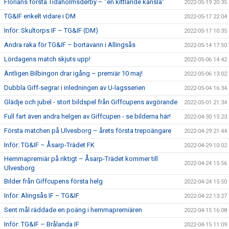
Florians första Tidaholmsderby – ”en kittlande känsla”
2022-05-19 20:35
TG&IF enkelt vidare i DM
2022-05-17 22:04
Inför: Skultorps IF – TG&IF (DM)
2022-05-17 10:35
Andra raka för TG&IF – bortavann i Allingsås
2022-05-14 17:50
Lördagens match skjuts upp!
2022-05-06 14:42
Äntligen Bilbingon drar igång – premiär 10 maj!
2022-05-06 13:02
Dubbla Giff-segrar i inledningen av U-lagsserien
2022-05-04 16:34
Glädje och jubel - stort bildspel från Giffcupens avgörande
2022-05-01 21:34
Full fart även andra helgen av Giffcupen - se bilderna här!
2022-04-30 15:23
Första matchen på Ulvesborg – årets första trepoängare
2022-04-29 21:44
Inför: TG&IF – Åsarp-Trädet FK
2022-04-29 10:02
Hemmapremiär på riktigt – Åsarp-Trädet kommer till
2022-04-24 15:56
Ulvesborg
Bilder från Giffcupens första helg
2022-04-24 15:50
Inför: Alingsås IF – TG&IF
2022-04-22 13:27
Sent mål räddade en poäng i hemmapremiären
2022-04-15 16:08
Inför: TG&IF – Brålanda IF
2022-04-15 11:09