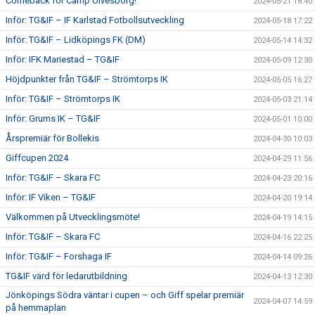
Comeback för Camp Ulvesborg!
2024-05-21 18:40
Inför: TG&IF – IF Karlstad Fotbollsutveckling
2024-05-18 17:22
Inför: TG&IF – Lidköpings FK (DM)
2024-05-14 14:32
Inför: IFK Mariestad – TG&IF
2024-05-09 12:30
Höjdpunkter från TG&IF – Strömtorps IK
2024-05-05 16:27
Inför: TG&IF – Strömtorps IK
2024-05-03 21:14
Inför: Grums IK – TG&IF
2024-05-01 10:00
Årspremiär för Bollekis
2024-04-30 10:03
Giffcupen 2024
2024-04-29 11:56
Inför: TG&IF – Skara FC
2024-04-23 20:16
Inför: IF Viken – TG&IF
2024-04-20 19:14
Välkommen på Utvecklingsmöte!
2024-04-19 14:15
Inför: TG&IF – Skara FC
2024-04-16 22:25
Inför: TG&IF – Forshaga IF
2024-04-14 09:26
TG&IF värd för ledarutbildning
2024-04-13 12:30
Jönköpings Södra väntar i cupen – och Giff spelar premiär
2024-04-07 14:59
på hemmaplan