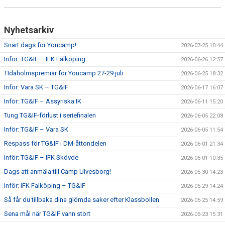
CUPER ARBETSBESKRIVNING
Nyhetsarkiv
PLANSCHEMA
Snart dags för Youcamp!
2026-07-25 10:44
Inför: TG&IF – IFK Falköping
2026-06-26 12:57
TIdaholmspremiär för Youcamp 27-29 juli
2026-06-25 18:32
Inför: Vara SK – TG&IF
2026-06-17 16:07
Inför: TG&IF – Assyriska IK
2026-06-11 15:20
Tung TG&IF-förlust i seriefinalen
2026-06-05 22:08
Inför: TG&IF – Vara SK
2026-06-05 11:54
Respass för TG&IF i DM-åttondelen
2026-06-01 21:34
Inför: TG&IF – IFK Skövde
2026-06-01 10:35
Dags att anmäla till Camp Ulvesborg!
2026-05-30 14:23
Inför: IFK Falköping – TG&IF
2026-05-29 14:24
Så får du tillbaka dina glömda saker efter Klassbollen
2026-05-25 14:59
Sena mål när TG&IF vann stort
2026-05-23 15:31