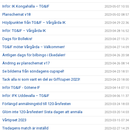
Inför: IK Kongahälla – TG&IF
2023-05-07 10:55
Planschemat v18
2023-05-02 08:57
Höjdpunkter från TG&IF – Vårgårda IK
2023-04-29 22:36
Inför: TG&IF – Vårgårda IK
2023-04-28 16:52
Dags för Bollekis!
2023-04-27 15:21
TG&IF möter Vårgårda – Välkommen!
2023-04-27 14:09
Äntligen dags för bilbingo i Ekedalen!
2023-04-26 20:58
Ändring av planschemat v17
2023-04-26 08:14
Se bilderna från söndagens cupspel!
2023-04-23 18:51
Tack alla ni som varit en del av Giffcupen 2023!
2023-04-23 18:00
Inför TG&IF - Götene IF
2023-04-14 07:15
Inför: IFK Uddevalla – TG&IF
2023-04-06 11:37
Förlängd anmälningstid till 120-årsfesten
2023-03-24 18:03
Glöm inte 120-årsfesten! Sista dagen att anmäla
2023-03-20 14:03
Vårtipset 2023
2023-03-15 07:34
Tisdagens match är inställd
2023-02-27 14:29