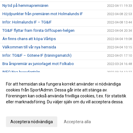
Ny tid på hemmapremiären
2022-04-11 19:33
Höjdpunkter från premiären mot Holmalunds IF
2022-04-08 22:53
Inför: Holmalunds IF – TG&IF
2022-04-08 13:44
TG&IF flyttar fram första Giffcupen-helgen
2022-04-04 20:34
Än finns chans att köpa Vårtips
2022-04-04 19:08
Välkommen till vår nya hemsida
2022-04-04 10:15
Inför: TG&IF – Götene IF (träningsmatch)
2022-04-01 17:10
Bra årspremiär av juniorlaget mot Folkabo
2022-03-24 16:48
INFO Nya huvudentrèn
2022-03-24 12:27
Entrèn
2022-03-15 08:41
För att hemsidan ska fungera korrekt använder vi nödvändiga
Inför: Husqvarna FF – TG&IF
2022-03-12 10:50
cookies från SportAdmin. Dessa går inte att stänga av.
Föreningen kan också använda frivilliga cookies, t.ex. för statistik
Inför: TG&IF – IK Gauthiod (träningsmatch)
2022-03-05 07:33
eller marknadsföring. Du väljer själv om du vill acceptera dessa.
Inför: TG&IF – Vänersborgs FK (träningsmatch)
2022-02-25 20:12
Anpassa dina val
Stadgeändringar och plusresultat – nyheterna från
2022-02-24 11:41
årsmötet
Acceptera nödvändiga
Acceptera alla
Utprovning kläder Ulvesborg
2022-02-23 07:41