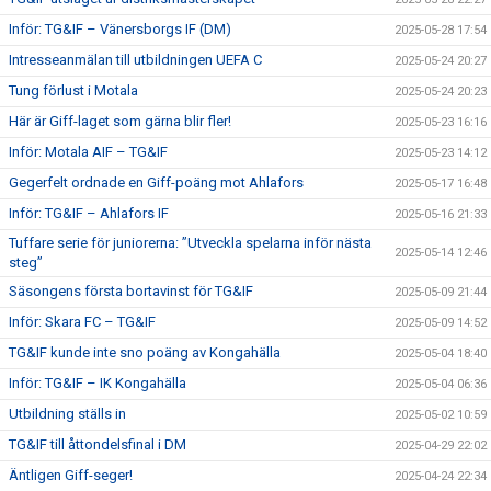
Inför: TG&IF – Vänersborgs IF (DM)
2025-05-28 17:54
Intresseanmälan till utbildningen UEFA C
2025-05-24 20:27
Tung förlust i Motala
2025-05-24 20:23
Här är Giff-laget som gärna blir fler!
2025-05-23 16:16
Inför: Motala AIF – TG&IF
2025-05-23 14:12
Gegerfelt ordnade en Giff-poäng mot Ahlafors
2025-05-17 16:48
Inför: TG&IF – Ahlafors IF
2025-05-16 21:33
Tuffare serie för juniorerna: ”Utveckla spelarna inför nästa
2025-05-14 12:46
steg”
Säsongens första bortavinst för TG&IF
2025-05-09 21:44
Inför: Skara FC – TG&IF
2025-05-09 14:52
TG&IF kunde inte sno poäng av Kongahälla
2025-05-04 18:40
Inför: TG&IF – IK Kongahälla
2025-05-04 06:36
Utbildning ställs in
2025-05-02 10:59
TG&IF till åttondelsfinal i DM
2025-04-29 22:02
Äntligen Giff-seger!
2025-04-24 22:34