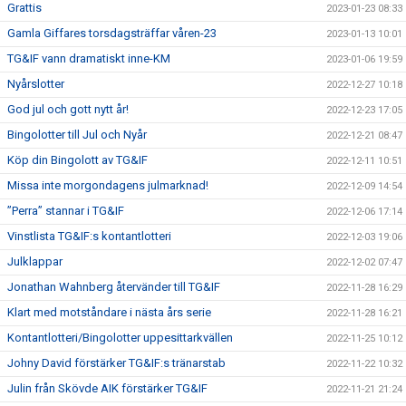
Grattis
2023-01-23 08:33
Gamla Giffares torsdagsträffar våren-23
2023-01-13 10:01
TG&IF vann dramatiskt inne-KM
2023-01-06 19:59
Nyårslotter
2022-12-27 10:18
God jul och gott nytt år!
2022-12-23 17:05
Bingolotter till Jul och Nyår
2022-12-21 08:47
Köp din Bingolott av TG&IF
2022-12-11 10:51
Missa inte morgondagens julmarknad!
2022-12-09 14:54
”Perra” stannar i TG&IF
2022-12-06 17:14
Vinstlista TG&IF:s kontantlotteri
2022-12-03 19:06
Julklappar
2022-12-02 07:47
Jonathan Wahnberg återvänder till TG&IF
2022-11-28 16:29
Klart med motståndare i nästa års serie
2022-11-28 16:21
Kontantlotteri/Bingolotter uppesittarkvällen
2022-11-25 10:12
Johny David förstärker TG&IF:s tränarstab
2022-11-22 10:32
Julin från Skövde AIK förstärker TG&IF
2022-11-21 21:24