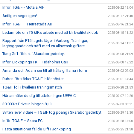
Inför: TG&IF - Motala AIF
2025-08-22 18:04
Äntligen seger igen!
2025-08-17 21:40
Inför: TG&IF – Herrestads AIF
2025-08-16 21:24
Ledarmöte om TG&IF:s arbete med att bli kvalitetsklubb
2025-08-15 11:22
Rapport från P15-lagets läger i Varberg: Träningar,
2025-08-14 11:37
lagbyggande och träff med en allsvensk giffare
Tung Giff-förlust i Skaraborgsderbyt
2025-08-08 21:09
Inför: Lidköpings FK – Tidaholms G&IF
2025-08-08 12:22
Amanda och Adam ser till att hålla giffarna i form
2025-08-02 07:03
Ruben förstärker TG&IF inför hösten
2025-08-01 14:44
TG&IF föll i kvällens träningsmatch
2025-07-28 21:53
Här anmäler du dig till utbildningen UEFA C
2025-07-07 10:20
30.000kr Drive in bingon 8 juli
2025-07-03 06:11
Sviten lever vidare – TG&IF tog poäng i Skaraborgsderbyt
2025-06-29 18:30
Inför: TG&IF – Skara FC
2025-06-28 14:00
Fasta situationer fällde Giff i Jönköping
2025-06-25 21:38