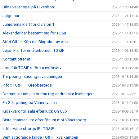
Bilos väljer spel på Ulvesborg
2025-11-23 14:40
Julgranar
2025-11-21 11:16
Juniorerna klart för division 1
2025-11-17 18:53
Alexander har bestämt sig för TG&IF
2025-11-14 17:15
Stöd Giff – Köp din Bingolott av oss!
2025-11-14 16:01
Lejon klar för en återkomst i TG&IF
2025-11-06 18:42
Kontantlotteriet
2025-11-03 13:00
Josef är TG&IF:s första nyförvärv
2025-10-30 19:30
Tre poäng i säsongsavslutningen
2025-10-18 16:30
Inför: TG&IF – Grebbestads IF
2025-10-18 11:38
Dramatiskt när juniorerna tog andra raka kvalsegern
2025-10-15 22:21
En Giff-poäng på Vänersvallen
2025-10-11 21:03
Kioskvaror till salu efter Kick On Cup
2025-10-08 08:19
Sista chansen ute efter förlust mot Vänersborg
2025-10-06 17:09
Inför: Vänersborgs IF - TG&IF
2025-10-03 18:12
Sent avgörande fällde TG&IF i kvalkampen
2025-09-27 17:29