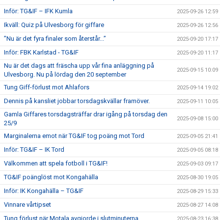
Inför: TG&IF – IFK Kumla
2025-09-26 12:59
Ikväll: Quiz på Ulvesborg för giffare
2025-09-26 12:56
”Nu är det fyra finaler som återstår...”
2025-09-20 17:17
Inför: FBK Karlstad - TG&IF
2025-09-20 11:17
Nu är det dags att fräscha upp vår fina anläggning på
2025-09-15 10:09
Ulvesborg. Nu på lördag den 20 september
Tung Giff-förlust mot Ahlafors
2025-09-14 19:02
Dennis på kansliet jobbar torsdagskvällar framöver.
2025-09-11 10:05
Gamla Giffares torsdagsträffar drar igång på torsdag den
2025-09-08 15:00
25/9
Marginalerna emot när TG&IF tog poäng mot Tord
2025-09-05 21:41
Inför: TG&IF – IK Tord
2025-09-05 08:18
Välkommen att spela fotboll i TG&IF!
2025-09-03 09:17
TG&IF poänglöst mot Kongahälla
2025-08-30 19:05
Inför: IK Kongahälla – TG&IF
2025-08-29 15:33
Vinnare vårtipset
2025-08-27 14:08
Tung förlust när Motala avgjorde i slutminuterna
2025-08-23 16:38