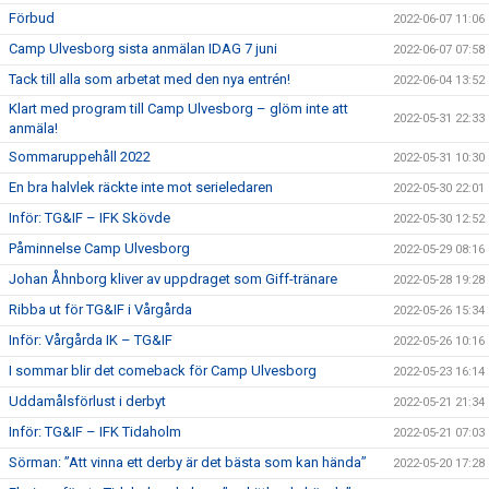
Förbud
2022-06-07 11:06
Camp Ulvesborg sista anmälan IDAG 7 juni
2022-06-07 07:58
Tack till alla som arbetat med den nya entrén!
2022-06-04 13:52
Klart med program till Camp Ulvesborg – glöm inte att
2022-05-31 22:33
anmäla!
Sommaruppehåll 2022
2022-05-31 10:30
En bra halvlek räckte inte mot serieledaren
2022-05-30 22:01
Inför: TG&IF – IFK Skövde
2022-05-30 12:52
Påminnelse Camp Ulvesborg
2022-05-29 08:16
Johan Åhnborg kliver av uppdraget som Giff-tränare
2022-05-28 19:28
Ribba ut för TG&IF i Vårgårda
2022-05-26 15:34
Inför: Vårgårda IK – TG&IF
2022-05-26 10:16
I sommar blir det comeback för Camp Ulvesborg
2022-05-23 16:14
Uddamålsförlust i derbyt
2022-05-21 21:34
Inför: TG&IF – IFK Tidaholm
2022-05-21 07:03
Sörman: ”Att vinna ett derby är det bästa som kan hända”
2022-05-20 17:28