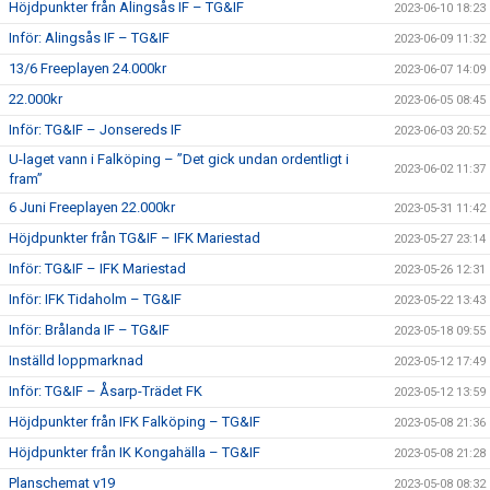
Höjdpunkter från Alingsås IF – TG&IF
2023-06-10 18:23
Inför: Alingsås IF – TG&IF
2023-06-09 11:32
13/6 Freeplayen 24.000kr
2023-06-07 14:09
22.000kr
2023-06-05 08:45
Inför: TG&IF – Jonsereds IF
2023-06-03 20:52
U-laget vann i Falköping – ”Det gick undan ordentligt i
2023-06-02 11:37
fram”
6 Juni Freeplayen 22.000kr
2023-05-31 11:42
Höjdpunkter från TG&IF – IFK Mariestad
2023-05-27 23:14
Inför: TG&IF – IFK Mariestad
2023-05-26 12:31
Inför: IFK Tidaholm – TG&IF
2023-05-22 13:43
Inför: Brålanda IF – TG&IF
2023-05-18 09:55
Inställd loppmarknad
2023-05-12 17:49
Inför: TG&IF – Åsarp-Trädet FK
2023-05-12 13:59
Höjdpunkter från IFK Falköping – TG&IF
2023-05-08 21:36
Höjdpunkter från IK Kongahälla – TG&IF
2023-05-08 21:28
Planschemat v19
2023-05-08 08:32