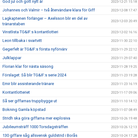
God jul och gott nytt år
2023-12-21 15:18
Johannes och Valmir – två återvändare klara för Giff
2023-12-08 17:47
Lagkaptenen förlänger – Axelsson blir en del av
2023-12-03 20:49
tränarstaben
Vinstlista TG&IF:s kontantlotteri
2023-12-02 16:16
Leon tillbaka i svartvitt
2023-11-30 22:10
Gegerfelt är TG&IF:s första nyförvärv
2023-11-29 22:12
Julklappar
2023-11-29 07:40
Florian klar för nästa säsong
2023-11-28 19:25
Förslaget: Så blir TG&IF:s serie 2024
2023-11-23 19:28
Emir blir assisterande tränare
2023-11-23 16:19
Kontantlotteriet
2023-11-17 09:06
Så ser giffarnas truppbygge ut
2023-11-10 14:12
Bokning Gamla köpstad
2023-11-07 08:49
Stridh ska göra giffarna mer explosiva
2023-10-26 19:48
Jubileumsträff 1000 Torsdagsträffen
2023-10-26 12:13
130 giffare såg allsvensk guldstrid i Borås
2023-10-24 17:28