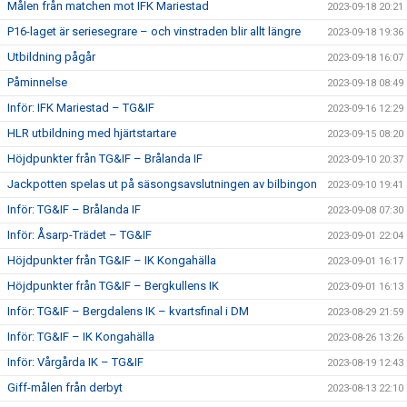
Målen från matchen mot IFK Mariestad
2023-09-18 20:21
P16-laget är seriesegrare – och vinstraden blir allt längre
2023-09-18 19:36
Utbildning pågår
2023-09-18 16:07
Påminnelse
2023-09-18 08:49
Inför: IFK Mariestad – TG&IF
2023-09-16 12:29
HLR utbildning med hjärtstartare
2023-09-15 08:20
Höjdpunkter från TG&IF – Brålanda IF
2023-09-10 20:37
Jackpotten spelas ut på säsongsavslutningen av bilbingon
2023-09-10 19:41
Inför: TG&IF – Brålanda IF
2023-09-08 07:30
Inför: Åsarp-Trädet – TG&IF
2023-09-01 22:04
Höjdpunkter från TG&IF – IK Kongahälla
2023-09-01 16:17
Höjdpunkter från TG&IF – Bergkullens IK
2023-09-01 16:13
Inför: TG&IF – Bergdalens IK – kvartsfinal i DM
2023-08-29 21:59
Inför: TG&IF – IK Kongahälla
2023-08-26 13:26
Inför: Vårgårda IK – TG&IF
2023-08-19 12:43
Giff-målen från derbyt
2023-08-13 22:10