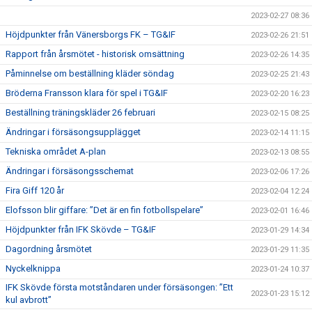
2023-02-27 08:36
Höjdpunkter från Vänersborgs FK – TG&IF
2023-02-26 21:51
Rapport från årsmötet - historisk omsättning
2023-02-26 14:35
Påminnelse om beställning kläder söndag
2023-02-25 21:43
Bröderna Fransson klara för spel i TG&IF
2023-02-20 16:23
Beställning träningskläder 26 februari
2023-02-15 08:25
Ändringar i försäsongsupplägget
2023-02-14 11:15
Tekniska området A-plan
2023-02-13 08:55
Ändringar i försäsongsschemat
2023-02-06 17:26
Fira Giff 120 år
2023-02-04 12:24
Elofsson blir giffare: ”Det är en fin fotbollspelare”
2023-02-01 16:46
Höjdpunkter från IFK Skövde – TG&IF
2023-01-29 14:34
Dagordning årsmötet
2023-01-29 11:35
Nyckelknippa
2023-01-24 10:37
IFK Skövde första motståndaren under försäsongen: ”Ett
2023-01-23 15:12
kul avbrott”