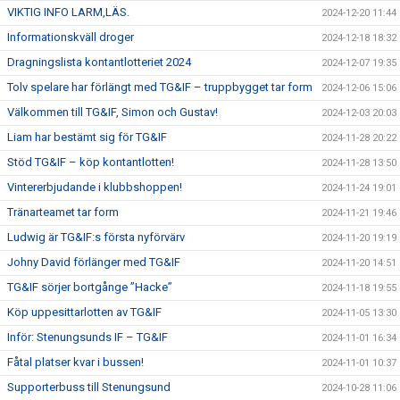
VIKTIG INFO LARM,LÄS.
2024-12-20 11:44
Informationskväll droger
2024-12-18 18:32
Dragningslista kontantlotteriet 2024
2024-12-07 19:35
Tolv spelare har förlängt med TG&IF – truppbygget tar form
2024-12-06 15:06
Välkommen till TG&IF, Simon och Gustav!
2024-12-03 20:03
Liam har bestämt sig för TG&IF
2024-11-28 20:22
Stöd TG&IF – köp kontantlotten!
2024-11-28 13:50
Vintererbjudande i klubbshoppen!
2024-11-24 19:01
Tränarteamet tar form
2024-11-21 19:46
Ludwig är TG&IF:s första nyförvärv
2024-11-20 19:19
Johny David förlänger med TG&IF
2024-11-20 14:51
TG&IF sörjer bortgånge ”Hacke”
2024-11-18 19:55
Köp uppesittarlotten av TG&IF
2024-11-05 13:30
Inför: Stenungsunds IF – TG&IF
2024-11-01 16:34
Fåtal platser kvar i bussen!
2024-11-01 10:37
Supporterbuss till Stenungsund
2024-10-28 11:06