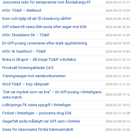
Juniorerna redo för seriepremiär mot Åtvidabergs FF
2026-04-10 16:57
Inför: TG&IF – Mellerud
2026-04-10 13:09
Kom och hjälp till att få Ulvesborg vårfint!
2026-04-06 20:42
Giff vidare till nästa DM-runda efter seger mot ESK
2026-04-06 20:34
Inför: Ekedalens SK – TG&IF
2026-04-05 15:34
En Giff-poäng i premiären efter stark upphämtning
2026-04-03 18:35
Inför: IK Gauthiod – TG&IF
2026-04-03 10:49
Boka in 28 april – då börjar TG&IF:s Bollekis
2026-03-27 16:14
Provkväll föreningskläder 24/3
2026-03-23 14:03
Träningsseger mot seriekonkurrenten
2026-03-21 16:47
Stöd TG&IF – köp vårtipset!
2026-03-13 15:22
”Det var mycket som var bra” – En Giff-poäng i Vinterligans
2026-02-28 19:16
sista match
Lidköpings FK nästa uppgift i Vinterligan
2026-02-25 18:52
Förlust i Vinterligan – juniorerna slog ESK
2026-02-16 14:38
Gegerfelt ende målskytt när Giff vann i Götene
2026-02-08 20:14
Dags för säsongens första träningsmatch
2026-02-06 16:32