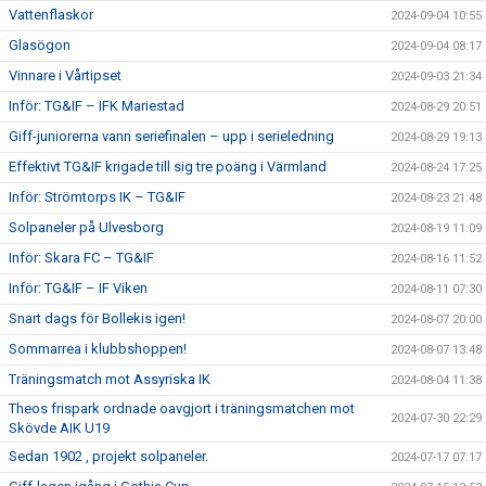
Vattenflaskor
2024-09-04 10:55
Glasögon
2024-09-04 08:17
Vinnare i Vårtipset
2024-09-03 21:34
Inför: TG&IF – IFK Mariestad
2024-08-29 20:51
Giff-juniorerna vann seriefinalen – upp i serieledning
2024-08-29 19:13
Effektivt TG&IF krigade till sig tre poäng i Värmland
2024-08-24 17:25
Inför: Strömtorps IK – TG&IF
2024-08-23 21:48
Solpaneler på Ulvesborg
2024-08-19 11:09
Inför: Skara FC – TG&IF
2024-08-16 11:52
Inför: TG&IF – IF Viken
2024-08-11 07:30
Snart dags för Bollekis igen!
2024-08-07 20:00
Sommarrea i klubbshoppen!
2024-08-07 13:48
Träningsmatch mot Assyriska IK
2024-08-04 11:38
Theos frispark ordnade oavgjort i träningsmatchen mot
2024-07-30 22:29
Skövde AIK U19
Sedan 1902 , projekt solpaneler.
2024-07-17 07:17