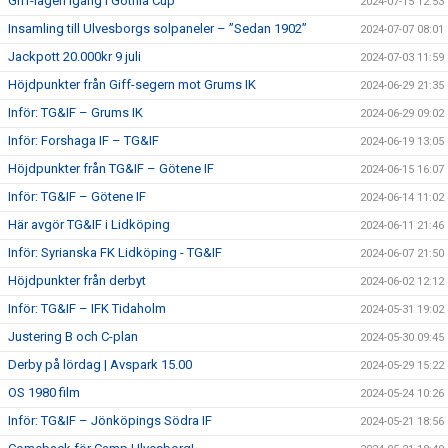
Giff-lagen igång i Gothia Cup
2024-07-15 12:53
Insamling till Ulvesborgs solpaneler – ”Sedan 1902”
2024-07-07 08:01
Jackpott 20.000kr 9 juli
2024-07-03 11:59
Höjdpunkter från Giff-segern mot Grums IK
2024-06-29 21:35
Inför: TG&IF – Grums IK
2024-06-29 09:02
Inför: Forshaga IF – TG&IF
2024-06-19 13:05
Höjdpunkter från TG&IF – Götene IF
2024-06-15 16:07
Inför: TG&IF – Götene IF
2024-06-14 11:02
Här avgör TG&IF i Lidköping
2024-06-11 21:46
Inför: Syrianska FK Lidköping - TG&IF
2024-06-07 21:50
Höjdpunkter från derbyt
2024-06-02 12:12
Inför: TG&IF – IFK Tidaholm
2024-05-31 19:02
Justering B och C-plan
2024-05-30 09:45
Derby på lördag | Avspark 15.00
2024-05-29 15:22
OS 1980 film
2024-05-24 10:26
Inför: TG&IF – Jönköpings Södra IF
2024-05-21 18:56