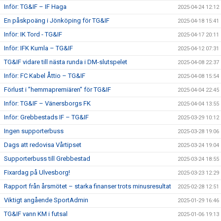
Inför: TG&IF – IF Haga
2025-04-24 12:12
En påskpoäng i Jönköping för TG&IF
2025-04-18 15:41
Inför: IK Tord - TG&IF
2025-04-17 20:11
Inför: IFK Kumla – TG&IF
2025-04-12 07:31
TG&IF vidare till nästa runda i DM-slutspelet
2025-04-08 22:37
Inför: FC Kabel Åttio – TG&IF
2025-04-08 15:54
Förlust i ”hemmapremiären” för TG&IF
2025-04-04 22:45
Inför: TG&IF – Vänersborgs FK
2025-04-04 13:55
Inför: Grebbestads IF – TG&IF
2025-03-29 10:12
Ingen supporterbuss
2025-03-28 19:06
Dags att redovisa Vårtipset
2025-03-24 19:04
Supporterbuss till Grebbestad
2025-03-24 18:55
Fixardag på Ulvesborg!
2025-03-23 12:29
Rapport från årsmötet – starka finanser trots minusresultat
2025-02-28 12:51
Viktigt angående SportAdmin
2025-01-29 16:46
TG&IF vann KM i futsal
2025-01-06 19:13