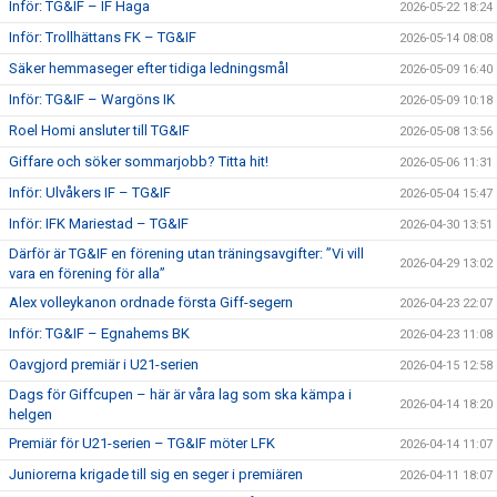
Inför: TG&IF – IF Haga
2026-05-22 18:24
Inför: Trollhättans FK – TG&IF
2026-05-14 08:08
Säker hemmaseger efter tidiga ledningsmål
2026-05-09 16:40
Inför: TG&IF – Wargöns IK
2026-05-09 10:18
Roel Homi ansluter till TG&IF
2026-05-08 13:56
Giffare och söker sommarjobb? Titta hit!
2026-05-06 11:31
Inför: Ulvåkers IF – TG&IF
2026-05-04 15:47
Inför: IFK Mariestad – TG&IF
2026-04-30 13:51
Därför är TG&IF en förening utan träningsavgifter: ”Vi vill
2026-04-29 13:02
vara en förening för alla”
Alex volleykanon ordnade första Giff-segern
2026-04-23 22:07
Inför: TG&IF – Egnahems BK
2026-04-23 11:08
Oavgjord premiär i U21-serien
2026-04-15 12:58
Dags för Giffcupen – här är våra lag som ska kämpa i
2026-04-14 18:20
helgen
Premiär för U21-serien – TG&IF möter LFK
2026-04-14 11:07
Juniorerna krigade till sig en seger i premiären
2026-04-11 18:07