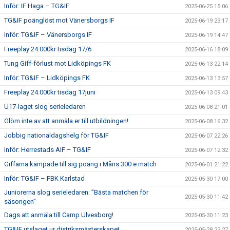
Inför: IF Haga – TG&IF
2025-06-25 15:06
TG&IF poänglöst mot Vänersborgs IF
2025-06-19 23:17
Inför: TG&IF – Vänersborgs IF
2025-06-19 14:47
Freeplay 24.000kr tisdag 17/6
2025-06-16 18:09
Tung Giff-förlust mot Lidköpings FK
2025-06-13 22:14
Inför: TG&IF – Lidköpings FK
2025-06-13 13:57
Freeplay 24.000kr tisdag 17juni
2025-06-13 09:43
U17-laget slog serieledaren
2025-06-08 21:01
Glöm inte av att anmäla er till utbildningen!
2025-06-08 16:32
Jobbig nationaldagshelg för TG&IF
2025-06-07 22:26
Inför: Herrestads AIF – TG&IF
2025-06-07 12:32
Giffarna kämpade till sig poäng i Måns 300:e match
2025-06-01 21:22
Inför: TG&IF – FBK Karlstad
2025-05-30 17:00
Juniorerna slog serieledaren: ”Bästa matchen för
2025-05-30 11:42
säsongen”
Dags att anmäla till Camp Ulvesborg!
2025-05-30 11:23
TG&IF utslaget ur distriksmästerskapet
2025-05-28 22:27