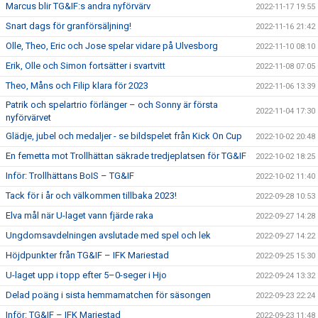
Marcus blir TG&IF:s andra nyförvärv
2022-11-17 19:55
Snart dags för granförsäljning!
2022-11-16 21:42
Olle, Theo, Eric och Jose spelar vidare på Ulvesborg
2022-11-10 08:10
Erik, Olle och Simon fortsätter i svartvitt
2022-11-08 07:05
Theo, Måns och Filip klara för 2023
2022-11-06 13:39
Patrik och spelartrio förlänger – och Sonny är första
2022-11-04 17:30
nyförvärvet
Glädje, jubel och medaljer - se bildspelet från Kick On Cup
2022-10-02 20:48
En femetta mot Trollhättan säkrade tredjeplatsen för TG&IF
2022-10-02 18:25
Inför: Trollhättans BoIS – TG&IF
2022-10-02 11:40
Tack för i år och välkommen tillbaka 2023!
2022-09-28 10:53
Elva mål när U-laget vann fjärde raka
2022-09-27 14:28
Ungdomsavdelningen avslutade med spel och lek
2022-09-27 14:22
Höjdpunkter från TG&IF – IFK Mariestad
2022-09-25 15:30
U-laget upp i topp efter 5–0-seger i Hjo
2022-09-24 13:32
Delad poäng i sista hemmamatchen för säsongen
2022-09-23 22:24
Inför: TG&IF – IFK Mariestad
2022-09-23 11:48