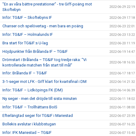
"En av våra bättre prestationer" - tre Giff-poäng mot
2022-06-29 22:19
Skoftebyn
Inför: TG&IF – Skoftebyns IF
2022-06-29 17:18
Chanser och spelövertag - men bara en poäng
2022-06-23 22:01
Inför: TG&IF – Holmalunds IF
2022-06-23 13:22
Bra start för TG&IF:s U-lag
2022-06-20 11:19
Höjdpunkter från Brålanda IF – TG&IF
2022-06-19 14:47
Drömstart i Brålanda – TG&IF tog tredje raka: ”Vi
2022-06-18 16:55
kontrollerade matchen från start till mål”
Inför: Brålanda IF – TG&IF
2022-06-17 18:17
3-1-seger mot LFK - Giff klart för kvartsfinal i DM
2022-06-14 21:32
Inför: TG&IF – Lidköpings FK (DM)
2022-06-14 06:39
Ny seger - men det dröjde till sista minuten
2022-06-11 18:02
Inför: TG&IF – Trollhättans BoIS
2022-06-11 08:00
Efterlängtad seger för TG&IF i Mariestad
2022-06-07 23:39
Bollekis avslutar i klubbstugan
2022-06-07 16:25
Inför: IFK Mariestad – TG&IF
2022-06-07 15:40