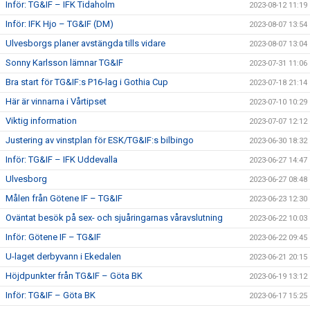
Inför: TG&IF – IFK Tidaholm
2023-08-12 11:19
Inför: IFK Hjo – TG&IF (DM)
2023-08-07 13:54
Ulvesborgs planer avstängda tills vidare
2023-08-07 13:04
Sonny Karlsson lämnar TG&IF
2023-07-31 11:06
Bra start för TG&IF:s P16-lag i Gothia Cup
2023-07-18 21:14
Här är vinnarna i Vårtipset
2023-07-10 10:29
Viktig information
2023-07-07 12:12
Justering av vinstplan för ESK/TG&IF:s bilbingo
2023-06-30 18:32
Inför: TG&IF – IFK Uddevalla
2023-06-27 14:47
Ulvesborg
2023-06-27 08:48
Målen från Götene IF – TG&IF
2023-06-23 12:30
Oväntat besök på sex- och sjuåringarnas våravslutning
2023-06-22 10:03
Inför: Götene IF – TG&IF
2023-06-22 09:45
U-laget derbyvann i Ekedalen
2023-06-21 20:15
Höjdpunkter från TG&IF – Göta BK
2023-06-19 13:12
Inför: TG&IF – Göta BK
2023-06-17 15:25