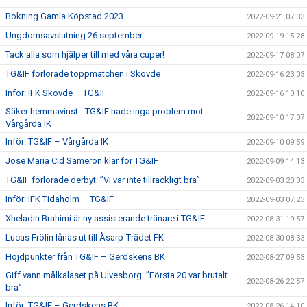
Bokning Gamla Köpstad 2023
2022-09-21 07:33
Ungdomsavslutning 26 september
2022-09-19 15:28
Tack alla som hjälper till med våra cuper!
2022-09-17 08:07
TG&IF förlorade toppmatchen i Skövde
2022-09-16 23:03
Inför: IFK Skövde – TG&IF
2022-09-16 10:10
Säker hemmavinst - TG&IF hade inga problem mot
2022-09-10 17:07
Vårgårda IK
Inför: TG&IF – Vårgårda IK
2022-09-10 09:59
Jose Maria Cid Sameron klar för TG&IF
2022-09-09 14:13
TG&IF förlorade derbyt: ”Vi var inte tillräckligt bra”
2022-09-03 20:03
Inför: IFK Tidaholm – TG&IF
2022-09-03 07:23
Xheladin Brahimi är ny assisterande tränare i TG&IF
2022-08-31 19:57
Lucas Frölin lånas ut till Åsarp-Trädet FK
2022-08-30 08:33
Höjdpunkter från TG&IF – Gerdskens BK
2022-08-27 09:53
Giff vann målkalaset på Ulvesborg: ”Första 20 var brutalt
2022-08-26 22:57
bra”
Inför: TG&IF – Gerdskens BK
2022-08-26 14:10