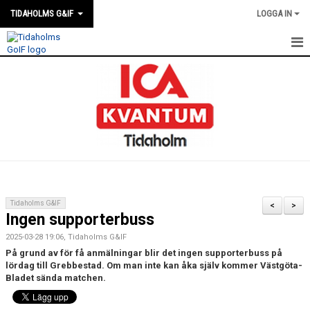
TIDAHOLMS G&IF
LOGGA IN
HEM
FÖRENINGSKALENDERN
NYHETER
KLUBBSTUGAN
KONTAKT
Tidaholms G&IF
<
>
Ingen supporterbuss
FÖRENINGEN
2025-03-28 19:06, Tidaholms G&IF
SOUVENIRER
På grund av för få anmälningar blir det ingen supporterbuss på
lördag till Grebbestad. Om man inte kan åka själv kommer Västgöta-
Bladet sända matchen.
GAMLA GIFFS TORSDAGSTRÄFFAR
MATCHER