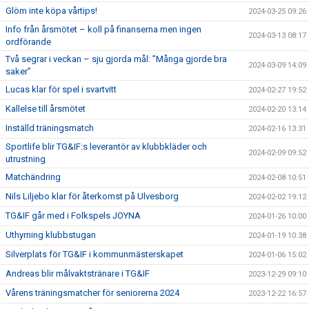
Glöm inte köpa vårtips!
2024-03-25 09:26
Info från årsmötet – koll på finanserna men ingen
2024-03-13 08:17
ordförande
Två segrar i veckan – sju gjorda mål: ”Många gjorde bra
2024-03-09 14:09
saker”
Lucas klar för spel i svartvitt
2024-02-27 19:52
Kallelse till årsmötet
2024-02-20 13:14
Inställd träningsmatch
2024-02-16 13:31
Sportlife blir TG&IF:s leverantör av klubbkläder och
2024-02-09 09:52
utrustning
Matchändring
2024-02-08 10:51
Nils Liljebo klar för återkomst på Ulvesborg
2024-02-02 19:12
TG&IF går med i Folkspels JOYNA
2024-01-26 10:00
Uthyrning klubbstugan
2024-01-19 10:38
Silverplats för TG&IF i kommunmästerskapet
2024-01-06 15:02
Andreas blir målvaktstränare i TG&IF
2023-12-29 09:10
Vårens träningsmatcher för seniorerna 2024
2023-12-22 16:57