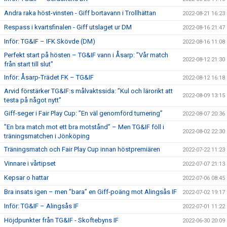
Andra raka höst-vinsten - Giff bortavann i Trollhättan
2022-08-21 16:23
Respass i kvartsfinalen - Giff utslaget ur DM
2022-08-16 21:47
Inför: TG&IF – IFK Skövde (DM)
2022-08-16 11:08
Perfekt start på hösten – TG&IF vann i Åsarp: ”Vår match
2022-08-12 21:30
från start till slut”
Inför: Åsarp-Trädet FK – TG&IF
2022-08-12 16:18
Arvid förstärker TG&IF:s målvaktssida: ”Kul och lärorikt att
2022-08-09 13:15
testa på något nytt”
Giff-seger i Fair Play Cup: ”En väl genomförd turnering”
2022-08-07 20:36
”En bra match mot ett bra motstånd” – Men TG&IF föll i
2022-08-02 22:30
träningsmatchen i Jönköping
Träningsmatch och Fair Play Cup innan höstpremiären
2022-07-22 11:23
Vinnare i vårtipset
2022-07-07 21:13
Kepsar o hattar
2022-07-06 08:45
Bra insats igen – men ”bara” en Giff-poäng mot Alingsås IF
2022-07-02 19:17
Inför: TG&IF – Alingsås IF
2022-07-01 11:22
Höjdpunkter från TG&IF - Skoftebyns IF
2022-06-30 20:09