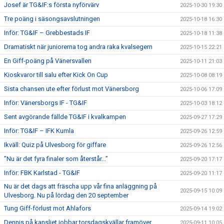
Josef är TG&IF:s första nyförvärv
2025-10-30 19:30
Tre poäng i säsongsavslutningen
2025-10-18 16:30
Inför: TG&IF – Grebbestads IF
2025-10-18 11:38
Dramatiskt när juniorerna tog andra raka kvalsegern
2025-10-15 22:21
En Giff-poäng på Vänersvallen
2025-10-11 21:03
Kioskvaror till salu efter Kick On Cup
2025-10-08 08:19
Sista chansen ute efter förlust mot Vänersborg
2025-10-06 17:09
Inför: Vänersborgs IF - TG&IF
2025-10-03 18:12
Sent avgörande fällde TG&IF i kvalkampen
2025-09-27 17:29
Inför: TG&IF – IFK Kumla
2025-09-26 12:59
Ikväll: Quiz på Ulvesborg för giffare
2025-09-26 12:56
”Nu är det fyra finaler som återstår...”
2025-09-20 17:17
Inför: FBK Karlstad - TG&IF
2025-09-20 11:17
Nu är det dags att fräscha upp vår fina anläggning på
2025-09-15 10:09
Ulvesborg. Nu på lördag den 20 september
Tung Giff-förlust mot Ahlafors
2025-09-14 19:02
Dennis på kansliet jobbar torsdagskvällar framöver.
2025-09-11 10:05