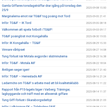
Gamla Giffares torsdagsträffar drar igång på torsdag den
2025-09-08 15:00
25/9
Marginalerna emot när TG&IF tog poäng mot Tord
2025-09-05 21:41
Inför: TG&IF – IK Tord
2025-09-05 08:18
Välkommen att spela fotboll i TG&IF!
2025-09-03 09:17
TG&IF poänglöst mot Kongahälla
2025-08-30 19:05
Inför: IK Kongahälla – TG&IF
2025-08-29 15:33
Vinnare vårtipset
2025-08-27 14:08
Tung förlust när Motala avgjorde i slutminuterna
2025-08-23 16:38
Inför: TG&IF - Motala AIF
2025-08-22 18:04
Äntligen seger igen!
2025-08-17 21:40
Inför: TG&IF – Herrestads AIF
2025-08-16 21:24
Ledarmöte om TG&IF:s arbete med att bli kvalitetsklubb
2025-08-15 11:22
Rapport från P15-lagets läger i Varberg: Träningar,
2025-08-14 11:37
lagbyggande och träff med en allsvensk giffare
Tung Giff-förlust i Skaraborgsderbyt
2025-08-08 21:09
Inför: Lidköpings FK – Tidaholms G&IF
2025-08-08 12:22