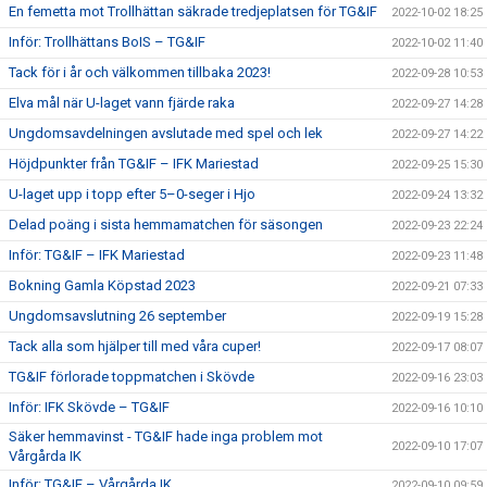
En femetta mot Trollhättan säkrade tredjeplatsen för TG&IF
2022-10-02 18:25
Inför: Trollhättans BoIS – TG&IF
2022-10-02 11:40
Tack för i år och välkommen tillbaka 2023!
2022-09-28 10:53
Elva mål när U-laget vann fjärde raka
2022-09-27 14:28
Ungdomsavdelningen avslutade med spel och lek
2022-09-27 14:22
Höjdpunkter från TG&IF – IFK Mariestad
2022-09-25 15:30
U-laget upp i topp efter 5–0-seger i Hjo
2022-09-24 13:32
Delad poäng i sista hemmamatchen för säsongen
2022-09-23 22:24
Inför: TG&IF – IFK Mariestad
2022-09-23 11:48
Bokning Gamla Köpstad 2023
2022-09-21 07:33
Ungdomsavslutning 26 september
2022-09-19 15:28
Tack alla som hjälper till med våra cuper!
2022-09-17 08:07
TG&IF förlorade toppmatchen i Skövde
2022-09-16 23:03
Inför: IFK Skövde – TG&IF
2022-09-16 10:10
Säker hemmavinst - TG&IF hade inga problem mot
2022-09-10 17:07
Vårgårda IK
Inför: TG&IF – Vårgårda IK
2022-09-10 09:59