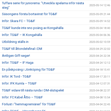
Tuffare serie för juniorerna: ”Utveckla spelarna inför nästa
2025-05-14 12:46
steg”
Säsongens första bortavinst för TG&IF
2025-05-09 21:44
Inför: Skara FC – TG&IF
2025-05-09 14:52
TG&IF kunde inte sno poäng av Kongahälla
2025-05-04 18:40
Inför: TG&IF – IK Kongahälla
2025-05-04 06:36
Utbildning ställs in
2025-05-02 10:59
TG&IF till åttondelsfinal i DM
2025-04-29 22:02
Äntligen Giff-seger!
2025-04-24 22:34
Inför: TG&IF – IF Haga
2025-04-24 12:12
En påskpoäng i Jönköping för TG&IF
2025-04-18 15:41
Inför: IK Tord - TG&IF
2025-04-17 20:11
Inför: IFK Kumla – TG&IF
2025-04-12 07:31
TG&IF vidare till nästa runda i DM-slutspelet
2025-04-08 22:37
Inför: FC Kabel Åttio – TG&IF
2025-04-08 15:54
Förlust i ”hemmapremiären” för TG&IF
2025-04-04 22:45