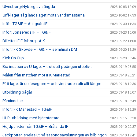
Ulvesborg/Nyborg avstängda
2023-10-03 12:09
Giff-laget såg landslaget möta världsmästarna
2023-10-02 17:33
Inför: TG&IF – Alingsås IF
2023-09-30 11:34
Inför: Jonsereds IF – TG&IF
2023-09-23 10:00
Biljetter IF Elfsborg - AIK
2023-09-22 11:00
Inför: IFK Skövde – TG&IF – semifinal i DM
2023-09-20 16:29
Kick On Cup
2023-09-20 08:46
Bra insatser av U-laget – trots att poängen uteblivit
2023-09-19 08:55
Målen från matchen mot IFK Mariestad
2023-09-18 20:21
P16-laget är seriesegrare – och vinstraden blir allt längre
2023-09-18 19:36
Utbildning pågår
2023-09-18 16:07
Påminnelse
2023-09-18 08:49
Inför: IFK Mariestad – TG&IF
2023-09-16 12:29
HLR utbildning med hjärtstartare
2023-09-15 08:20
Höjdpunkter från TG&IF – Brålanda IF
2023-09-10 20:37
Jackpotten spelas ut på säsongsavslutningen av bilbingon
2023-09-10 19:41