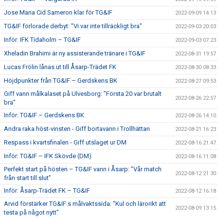
Jose Maria Cid Sameron klar för TG&IF
2022-09-09 14:13
TG&IF förlorade derbyt: ”Vi var inte tillräckligt bra”
2022-09-03 20:03
Inför: IFK Tidaholm – TG&IF
2022-09-03 07:23
Xheladin Brahimi är ny assisterande tränare i TG&IF
2022-08-31 19:57
Lucas Frölin lånas ut till Åsarp-Trädet FK
2022-08-30 08:33
Höjdpunkter från TG&IF – Gerdskens BK
2022-08-27 09:53
Giff vann målkalaset på Ulvesborg: ”Första 20 var brutalt
2022-08-26 22:57
bra”
Inför: TG&IF – Gerdskens BK
2022-08-26 14:10
Andra raka höst-vinsten - Giff bortavann i Trollhättan
2022-08-21 16:23
Respass i kvartsfinalen - Giff utslaget ur DM
2022-08-16 21:47
Inför: TG&IF – IFK Skövde (DM)
2022-08-16 11:08
Perfekt start på hösten – TG&IF vann i Åsarp: ”Vår match
2022-08-12 21:30
från start till slut”
Inför: Åsarp-Trädet FK – TG&IF
2022-08-12 16:18
Arvid förstärker TG&IF:s målvaktssida: ”Kul och lärorikt att
2022-08-09 13:15
testa på något nytt”