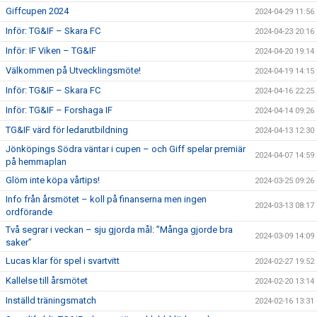
Giffcupen 2024
2024-04-29 11:56
Inför: TG&IF – Skara FC
2024-04-23 20:16
Inför: IF Viken – TG&IF
2024-04-20 19:14
Välkommen på Utvecklingsmöte!
2024-04-19 14:15
Inför: TG&IF – Skara FC
2024-04-16 22:25
Inför: TG&IF – Forshaga IF
2024-04-14 09:26
TG&IF värd för ledarutbildning
2024-04-13 12:30
Jönköpings Södra väntar i cupen – och Giff spelar premiär
2024-04-07 14:59
på hemmaplan
Glöm inte köpa vårtips!
2024-03-25 09:26
Info från årsmötet – koll på finanserna men ingen
2024-03-13 08:17
ordförande
Två segrar i veckan – sju gjorda mål: ”Många gjorde bra
2024-03-09 14:09
saker”
Lucas klar för spel i svartvitt
2024-02-27 19:52
Kallelse till årsmötet
2024-02-20 13:14
Inställd träningsmatch
2024-02-16 13:31