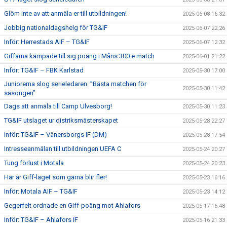
Glöm inte av att anmäla er till utbildningen!
2025-06-08 16:32
Jobbig nationaldagshelg för TG&IF
2025-06-07 22:26
Inför: Herrestads AIF – TG&IF
2025-06-07 12:32
Giffarna kämpade till sig poäng i Måns 300:e match
2025-06-01 21:22
Inför: TG&IF – FBK Karlstad
2025-05-30 17:00
Juniorerna slog serieledaren: ”Bästa matchen för
2025-05-30 11:42
säsongen”
Dags att anmäla till Camp Ulvesborg!
2025-05-30 11:23
TG&IF utslaget ur distriksmästerskapet
2025-05-28 22:27
Inför: TG&IF – Vänersborgs IF (DM)
2025-05-28 17:54
Intresseanmälan till utbildningen UEFA C
2025-05-24 20:27
Tung förlust i Motala
2025-05-24 20:23
Här är Giff-laget som gärna blir fler!
2025-05-23 16:16
Inför: Motala AIF – TG&IF
2025-05-23 14:12
Gegerfelt ordnade en Giff-poäng mot Ahlafors
2025-05-17 16:48
Inför: TG&IF – Ahlafors IF
2025-05-16 21:33