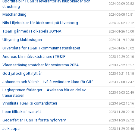
Sportlife blir TG&IF:s leverantör av klubbkläder och
2024-02-09 09:52
utrustning
Matchändring
2024-02-08 10:51
Nils Liljebo klar för återkomst på Ulvesborg
2024-02-02 19:12
TG&IF går med i Folkspels JOYNA
2024-01-26 10:00
Uthyrning klubbstugan
2024-01-19 10:38
Silverplats för TG&IF i kommunmästerskapet
2024-01-06 15:02
Andreas blir målvaktstränare i TG&IF
2023-12-29 09:10
Vårens träningsmatcher för seniorerna 2024
2023-12-22 16:57
God jul och gott nytt år
2023-12-21 15:18
Johannes och Valmir – två återvändare klara för Giff
2023-12-08 17:47
Lagkaptenen förlänger – Axelsson blir en del av
2023-12-03 20:49
tränarstaben
Vinstlista TG&IF:s kontantlotteri
2023-12-02 16:16
Leon tillbaka i svartvitt
2023-11-30 22:10
Gegerfelt är TG&IF:s första nyförvärv
2023-11-29 22:12
Julklappar
2023-11-29 07:40