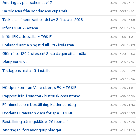
Ändring av planschemat v17
2023-04-26 08:14
Se bilderna från söndagens cupspel!
2023-04-23 18:51
Tack alla ni som varit en del av Giffcupen 2023!
2023-04-23 18:00
Inför TG&IF - Götene IF
2023-04-14 07:15
Inför: IFK Uddevalla – TG&IF
2023-04-06 11:37
Förlängd anmälningstid till 120-årsfesten
2023-03-24 18:03
Glöm inte 120-årsfesten! Sista dagen att anmäla
2023-03-20 14:03
Vårtipset 2023
2023-03-15 07:34
Tisdagens match är inställd
2023-02-27 14:29
2023-02-27 08:36
Höjdpunkter från Vänersborgs FK – TG&IF
2023-02-26 21:51
Rapport från årsmötet - historisk omsättning
2023-02-26 14:35
Påminnelse om beställning kläder söndag
2023-02-25 21:43
Bröderna Fransson klara för spel i TG&IF
2023-02-20 16:23
Beställning träningskläder 26 februari
2023-02-15 08:25
Ändringar i försäsongsupplägget
2023-02-14 11:15