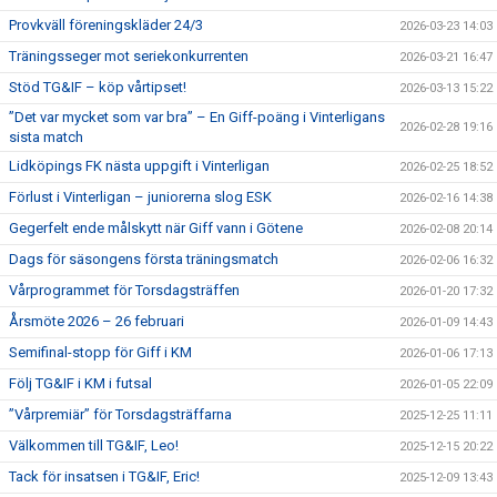
Provkväll föreningskläder 24/3
2026-03-23 14:03
Träningsseger mot seriekonkurrenten
2026-03-21 16:47
Stöd TG&IF – köp vårtipset!
2026-03-13 15:22
”Det var mycket som var bra” – En Giff-poäng i Vinterligans
2026-02-28 19:16
sista match
Lidköpings FK nästa uppgift i Vinterligan
2026-02-25 18:52
Förlust i Vinterligan – juniorerna slog ESK
2026-02-16 14:38
Gegerfelt ende målskytt när Giff vann i Götene
2026-02-08 20:14
Dags för säsongens första träningsmatch
2026-02-06 16:32
Vårprogrammet för Torsdagsträffen
2026-01-20 17:32
Årsmöte 2026 – 26 februari
2026-01-09 14:43
Semifinal-stopp för Giff i KM
2026-01-06 17:13
Följ TG&IF i KM i futsal
2026-01-05 22:09
”Vårpremiär” för Torsdagsträffarna
2025-12-25 11:11
Välkommen till TG&IF, Leo!
2025-12-15 20:22
Tack för insatsen i TG&IF, Eric!
2025-12-09 13:43