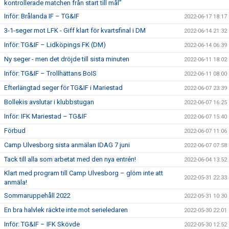
kontrollerade matchen från start till mål”
Inför: Brålanda IF – TG&IF
2022-06-17 18:17
3-1-seger mot LFK - Giff klart för kvartsfinal i DM
2022-06-14 21:32
Inför: TG&IF – Lidköpings FK (DM)
2022-06-14 06:39
Ny seger - men det dröjde till sista minuten
2022-06-11 18:02
Inför: TG&IF – Trollhättans BoIS
2022-06-11 08:00
Efterlängtad seger för TG&IF i Mariestad
2022-06-07 23:39
Bollekis avslutar i klubbstugan
2022-06-07 16:25
Inför: IFK Mariestad – TG&IF
2022-06-07 15:40
Förbud
2022-06-07 11:06
Camp Ulvesborg sista anmälan IDAG 7 juni
2022-06-07 07:58
Tack till alla som arbetat med den nya entrén!
2022-06-04 13:52
Klart med program till Camp Ulvesborg – glöm inte att
2022-05-31 22:33
anmäla!
Sommaruppehåll 2022
2022-05-31 10:30
En bra halvlek räckte inte mot serieledaren
2022-05-30 22:01
Inför: TG&IF – IFK Skövde
2022-05-30 12:52