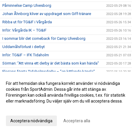
Påminnelse Camp Ulvesborg
2022-05-29 08:16
Johan Åhnborg kliver av uppdraget som Giff-tränare
2022-05-28 19:28
Ribba ut för TG&IF i Vårgårda
2022-05-26 15:34
Inför: Vårgårda IK – TG&IF
2022-05-26 10:16
I sommar blir det comeback för Camp Ulvesborg
2022-05-23 16:14
Uddamålsförlust i derbyt
2022-05-21 21:34
Inför: TG&IF – IFK Tidaholm
2022-05-21 07:03
Sörman: ”Att vinna ett derby är det bästa som kan hända”
2022-05-20 17:28
Florians första Tidaholmsderby – ”en kittlande känsla”
2022-05-19 20:35
TG&IF enkelt vidare i DM
2022-05-17 22:04
För att hemsidan ska fungera korrekt använder vi nödvändiga
Inför: Skultorps IF – TG&IF (DM)
2022-05-17 10:35
cookies från SportAdmin. Dessa går inte att stänga av.
Föreningen kan också använda frivilliga cookies, t.ex. för statistik
Andra raka för TG&IF – bortavann i Allingsås
2022-05-14 17:50
eller marknadsföring. Du väljer själv om du vill acceptera dessa.
Lördagens match skjuts upp!
2022-05-06 14:42
Anpassa dina val
Äntligen Bilbingon drar igång – premiär 10 maj!
2022-05-06 13:02
Acceptera nödvändiga
Acceptera alla
Dubbla Giff-segrar i inledningen av U-lagsserien
2022-05-04 16:34
Glädje och jubel - stort bildspel från Giffcupens avgörande
2022-05-01 21:34