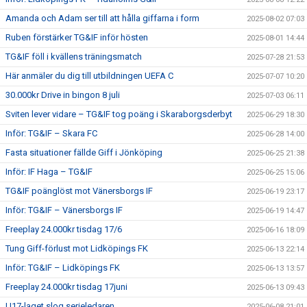
Amanda och Adam ser till att hålla giffarna i form
2025-08-02 07:03
Ruben förstärker TG&IF inför hösten
2025-08-01 14:44
TG&IF föll i kvällens träningsmatch
2025-07-28 21:53
Här anmäler du dig till utbildningen UEFA C
2025-07-07 10:20
30.000kr Drive in bingon 8 juli
2025-07-03 06:11
Sviten lever vidare – TG&IF tog poäng i Skaraborgsderbyt
2025-06-29 18:30
Inför: TG&IF – Skara FC
2025-06-28 14:00
Fasta situationer fällde Giff i Jönköping
2025-06-25 21:38
Inför: IF Haga – TG&IF
2025-06-25 15:06
TG&IF poänglöst mot Vänersborgs IF
2025-06-19 23:17
Inför: TG&IF – Vänersborgs IF
2025-06-19 14:47
Freeplay 24.000kr tisdag 17/6
2025-06-16 18:09
Tung Giff-förlust mot Lidköpings FK
2025-06-13 22:14
Inför: TG&IF – Lidköpings FK
2025-06-13 13:57
Freeplay 24.000kr tisdag 17juni
2025-06-13 09:43
U17-laget slog serieledaren
2025-06-08 21:01