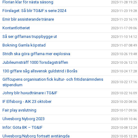
Florian klar för nästa säsong
2023-11-28 19:25
Förslaget: Så blir TG&IF:s serie 2024
2023-11-23 19:28
Emir blir assisterande tränare
2023-11-23 16:19
Kontantlotteriet
2023-11-17 09:06
Så ser giffarnas truppbygge ut
2023-11-10 14:12
Bokning Gamla köpstad
2023-11-07 08:49
Stridh ska göra giffarna mer explosiva
2023-10-26 19:48
Jubileumsträff 1000 Torsdagsträffen
2023-10-26 12:13
130 giffare såg allsvensk guldstrid i Borås
2023-10-24 17:28
Giffcupens organisation fick kultur- och fritidsnämndens
2023-10-22 17:16
stipendium
Johny blir huvudtränare i TG&IF
2023-10-22 16:09
IF Elfsborg - AIK 23 oktober
2023-10-20 08:06
Fair play avslutning
2023-10-17 09:56
Ulvesborg Nyborg 2023
2023-10-09 10:46
Inför: Göta BK – TG&IF
2023-10-08 12:24
Ulvesborg/Nyborg fortsatt avstängda
2023-10-05 12:39