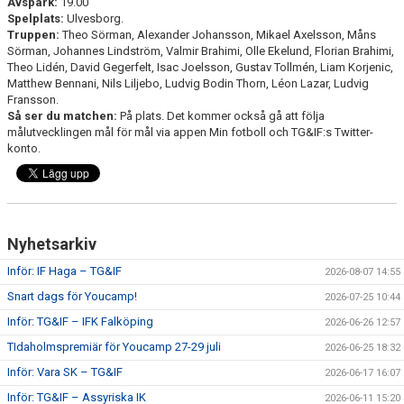
Avspark:
19.00
Spelplats:
Ulvesborg.
Truppen:
Theo Sörman, Alexander Johansson, Mikael Axelsson, Måns
Sörman, Johannes Lindström, Valmir Brahimi, Olle Ekelund, Florian Brahimi,
Theo Lidén, David Gegerfelt, Isac Joelsson, Gustav Tollmén, Liam Korjenic,
Matthew Bennani, Nils Liljebo, Ludvig Bodin Thorn, Léon Lazar, Ludvig
Fransson.
Så ser du matchen:
På plats. Det kommer också gå att följa
målutvecklingen mål för mål via appen Min fotboll och TG&IF:s Twitter-
konto.
Nyhetsarkiv
Inför: IF Haga – TG&IF
2026-08-07 14:55
Snart dags för Youcamp!
2026-07-25 10:44
Inför: TG&IF – IFK Falköping
2026-06-26 12:57
TIdaholmspremiär för Youcamp 27-29 juli
2026-06-25 18:32
Inför: Vara SK – TG&IF
2026-06-17 16:07
Inför: TG&IF – Assyriska IK
2026-06-11 15:20