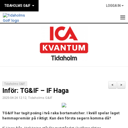
TIDAHOLMS G&IF
LOGGA IN
HEM
FÖRENINGSKALENDERN
NYHETER
KLUBBSTUGAN
KONTAKT
Tidaholms G&IF
<
>
Inför: TG&IF – IF Haga
FÖRENINGEN
2025-04-24 12:12, Tidaholms G&IF
SOUVENIRER
TG&IF har tagit poäng i två raka bortamatcher. I kväll spelar laget
GAMLA GIFFS TORSDAGSTRÄFFAR
hemmapremiär på riktigt. Kan den första segern komma då?
MATCHER