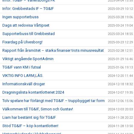
Inför: TG&IF – Vänersborgs FK
2025-04-04 13:55
Inför: Grebbestads IF – TG&IF
2025-03-29 10:12
Ingen supporterbuss
2025-03-28 19:06
Dags att redovisa Vårtipset
2025-03-24 19:04
Supporterbuss till Grebbestad
2025-03-24 18:55
Fixardag på Ulvesborg!
2025-03-23 12:29
Rapport från årsmötet – starka finanser trots minusresultat
2025-02-28 12:51
Viktigt angående SportAdmin
2025-01-29 16:46
TG&IF vann KM i futsal
2025-01-06 19:13
VIKTIG INFO LARM,LÄS.
2024-12-20 11:44
Informationskväll droger
2024-12-18 18:32
Dragningslista kontantlotteriet 2024
2024-12-07 19:35
Tolv spelare har förlängt med TG&IF – truppbygget tar form
2024-12-06 15:06
Välkommen till TG&IF, Simon och Gustav!
2024-12-03 20:03
Liam har bestämt sig för TG&IF
2024-11-28 20:22
Stöd TG&IF – köp kontantlotten!
2024-11-28 13:50