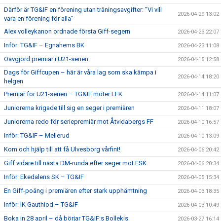
Därför är TG&IF en förening utan träningsavgifter: ”Vi vill
2026-04-29 13:02
vara en förening för alla”
Alex volleykanon ordnade första Giff-segern
2026-04-23 22:07
Inför: TG&IF – Egnahems BK
2026-04-23 11:08
Oavgjord premiär i U21-serien
2026-04-15 12:58
Dags för Giffcupen – här är våra lag som ska kämpa i
2026-04-14 18:20
helgen
Premiär för U21-serien – TG&IF möter LFK
2026-04-14 11:07
Juniorerna krigade till sig en seger i premiären
2026-04-11 18:07
Juniorerna redo för seriepremiär mot Åtvidabergs FF
2026-04-10 16:57
Inför: TG&IF – Mellerud
2026-04-10 13:09
Kom och hjälp till att få Ulvesborg vårfint!
2026-04-06 20:42
Giff vidare till nästa DM-runda efter seger mot ESK
2026-04-06 20:34
Inför: Ekedalens SK – TG&IF
2026-04-05 15:34
En Giff-poäng i premiären efter stark upphämtning
2026-04-03 18:35
Inför: IK Gauthiod – TG&IF
2026-04-03 10:49
Boka in 28 april – då börjar TG&IF:s Bollekis
2026-03-27 16:14