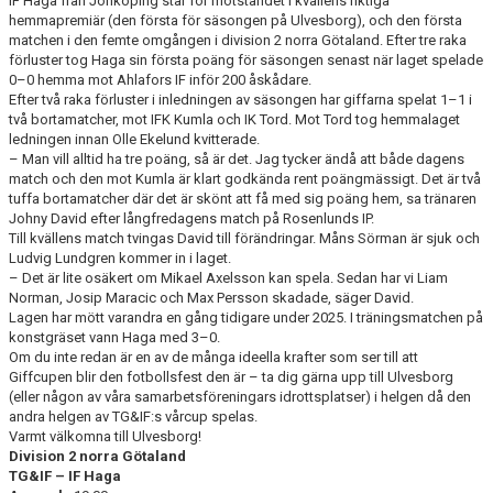
IF Haga från Jönköping står för motståndet i kvällens riktiga
hemmapremiär (den första för säsongen på Ulvesborg), och den första
matchen i den femte omgången i division 2 norra Götaland. Efter tre raka
CUPER ARBETSBESKRIVNING
förluster tog Haga sin första poäng för säsongen senast när laget spelade
0–0 hemma mot Ahlafors IF inför 200 åskådare.
PLANSCHEMA
Efter två raka förluster i inledningen av säsongen har giffarna spelat 1–1 i
två bortamatcher, mot IFK Kumla och IK Tord. Mot Tord tog hemmalaget
ledningen innan Olle Ekelund kvitterade.
– Man vill alltid ha tre poäng, så är det. Jag tycker ändå att både dagens
match och den mot Kumla är klart godkända rent poängmässigt. Det är två
tuffa bortamatcher där det är skönt att få med sig poäng hem, sa tränaren
Johny David efter långfredagens match på Rosenlunds IP.
Till kvällens match tvingas David till förändringar. Måns Sörman är sjuk och
Ludvig Lundgren kommer in i laget.
– Det är lite osäkert om Mikael Axelsson kan spela. Sedan har vi Liam
Norman, Josip Maracic och Max Persson skadade, säger David.
Lagen har mött varandra en gång tidigare under 2025. I träningsmatchen på
konstgräset vann Haga med 3–0.
Om du inte redan är en av de många ideella krafter som ser till att
Giffcupen blir den fotbollsfest den är – ta dig gärna upp till Ulvesborg
(eller någon av våra samarbetsföreningars idrottsplatser) i helgen då den
andra helgen av TG&IF:s vårcup spelas.
Varmt välkomna till Ulvesborg!
Division 2 norra Götaland
TG&IF – IF Haga