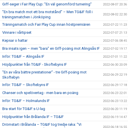
Giff-seger i Fair Play Cup: ”En väl genomförd turnering”
2022-08-07 20:36
”En bra match mot ett bra motstånd” – Men TG&IF föll i
2022-08-02 22:30
träningsmatchen i Jönköping
Träningsmatch och Fair Play Cup innan höstpremiären
2022-07-22 11:23
Vinnare i vårtipset
2022-07-07 21:13
Kepsar o hattar
2022-07-06 08:45
Bra insats igen – men ”bara” en Giff-poäng mot Alingsås IF
2022-07-02 19:17
Inför: TG&IF – Alingsås IF
2022-07-01 11:22
Höjdpunkter från TG&IF - Skoftebyns IF
2022-06-30 20:09
"En av våra bättre prestationer" - tre Giff-poäng mot
2022-06-29 22:19
Skoftebyn
Inför: TG&IF – Skoftebyns IF
2022-06-29 17:18
Chanser och spelövertag - men bara en poäng
2022-06-23 22:01
Inför: TG&IF – Holmalunds IF
2022-06-23 13:22
Bra start för TG&IF:s U-lag
2022-06-20 11:19
Höjdpunkter från Brålanda IF – TG&IF
2022-06-19 14:47
Drömstart i Brålanda – TG&IF tog tredje raka: ”Vi
2022-06-18 16:55