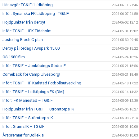
Här avgör TG&IF i Lidköping
2024-06-11 21:46
Inför: Syrianska FK Lidköping - TG&IF
2024-06-07 21:50
Höjdpunkter från derbyt
2024-06-02 12:12
Inför: TG&IF – IFK Tidaholm
2024-05-31 19:02
Justering B och C-plan
2024-05-30 09:45
Derby på lördag | Avspark 15.00
2024-05-29 15:22
OS 1980 film
2024-05-24 10:26
Inför: TG&IF – Jönköpings Södra IF
2024-05-21 18:56
Comeback för Camp Ulvesborg!
2024-05-21 18:40
Inför: TG&IF – IF Karlstad Fotbollsutveckling
2024-05-18 17:22
Inför: TG&IF – Lidköpings FK (DM)
2024-05-14 14:32
Inför: IFK Mariestad – TG&IF
2024-05-09 12:30
Höjdpunkter från TG&IF – Strömtorps IK
2024-05-05 16:27
Inför: TG&IF – Strömtorps IK
2024-05-03 21:14
Inför: Grums IK – TG&IF
2024-05-01 10:00
Årspremiär för Bollekis
2024-04-30 10:03