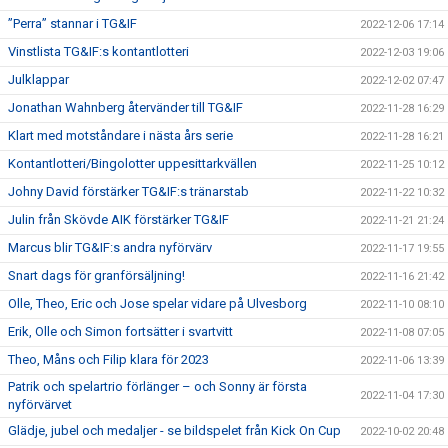
”Perra” stannar i TG&IF
2022-12-06 17:14
Vinstlista TG&IF:s kontantlotteri
2022-12-03 19:06
Julklappar
2022-12-02 07:47
Jonathan Wahnberg återvänder till TG&IF
2022-11-28 16:29
Klart med motståndare i nästa års serie
2022-11-28 16:21
Kontantlotteri/Bingolotter uppesittarkvällen
2022-11-25 10:12
Johny David förstärker TG&IF:s tränarstab
2022-11-22 10:32
Julin från Skövde AIK förstärker TG&IF
2022-11-21 21:24
Marcus blir TG&IF:s andra nyförvärv
2022-11-17 19:55
Snart dags för granförsäljning!
2022-11-16 21:42
Olle, Theo, Eric och Jose spelar vidare på Ulvesborg
2022-11-10 08:10
Erik, Olle och Simon fortsätter i svartvitt
2022-11-08 07:05
Theo, Måns och Filip klara för 2023
2022-11-06 13:39
Patrik och spelartrio förlänger – och Sonny är första
2022-11-04 17:30
nyförvärvet
Glädje, jubel och medaljer - se bildspelet från Kick On Cup
2022-10-02 20:48