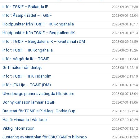
Inför: TG&IF – Brålanda IF
2023-09-08 07:30
Inför: Åsarp-Trädet – TG&IF
2023-09-01 22:04
Höjdpunkter från TG&IF – IK Kongahälla
2023-09-01 16:17
Höjdpunkter från TG&IF – Bergkullens IK
2023-09-01 16:13
Inför: TG&IF – Bergdalens IK – kvartsfinal i DM
2023-08-29 21:59
Inför: TG&IF – IK Kongahälla
2023-08-26 13:26
Inför: Vårgårda IK – TG&IF
2023-08-19 12:43
Giff-målen från derbyt
2023-08-13 22:10
Inför: TG&IF – IFK Tidaholm
2023-08-12 11:19
Inför: IFK Hjo – TG&IF (DM)
2023-08-07 13:54
Ulvesborgs planer avstängda tills vidare
2023-08-07 13:04
Sonny Karlsson lämnar TG&IF
2023-07-31 11:06
Bra start för TG&IF:s P16-lag i Gothia Cup
2023-07-18 21:14
Här är vinnarna i Vårtipset
2023-07-10 10:29
Viktig information
2023-07-07 12:12
Justering av vinstplan för ESK/TG&IF:s bilbingo
2023-06-30 18:32