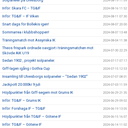
Solpaneler på Ulvesborg
2024-08-19 11:09
Inför: Skara FC – TG&IF
2024-08-16 11:52
Inför: TG&IF – IF Viken
2024-08-11 07:30
Snart dags för Bollekis igen!
2024-08-07 20:00
Sommarrea i klubbshoppen!
2024-08-07 13:48
Träningsmatch mot Assyriska IK
2024-08-04 11:38
Theos frispark ordnade oavgjort i träningsmatchen mot
2024-07-30 22:29
Skövde AIK U19
Sedan 1902 , projekt solpaneler.
2024-07-17 07:17
Giff-lagen igång i Gothia Cup
2024-07-15 12:53
Insamling till Ulvesborgs solpaneler – ”Sedan 1902”
2024-07-07 08:01
Jackpott 20.000kr 9 juli
2024-07-03 11:59
Höjdpunkter från Giff-segern mot Grums IK
2024-06-29 21:35
Inför: TG&IF – Grums IK
2024-06-29 09:02
Inför: Forshaga IF – TG&IF
2024-06-19 13:05
Höjdpunkter från TG&IF – Götene IF
2024-06-15 16:07
Inför: TG&IF – Götene IF
2024-06-14 11:02