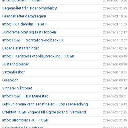
Inför: Götene IF – TG&IF
2024-10-05 10:50
Segermålet från Tidaholmsderbyt
2024-09-23 21:29
Firandet efter derbysegern
2024-09-21 18:56
Inför: IFK Tidaholm – TG&IF
2024-09-21 11:09
Juniorerna biter sig fast i toppen
2024-09-19 17:17
Inför: TG&IF – Sörstafors-Kolbäck FK
2024-09-14 12:07
Lagens sista träningar
2024-09-10 07:56
Inför: IF Karlstad Fotbollsutveckling – TG&IF
2024-09-08 09:48
Justering planer
2024-09-06 08:28
Vattenflaskor
2024-09-04 10:55
Glasögon
2024-09-04 08:17
Vinnare i Vårtipset
2024-09-03 21:34
Inför: TG&IF – IFK Mariestad
2024-08-29 20:51
Giff-juniorerna vann seriefinalen – upp i serieledning
2024-08-29 19:13
Effektivt TG&IF krigade till sig tre poäng i Värmland
2024-08-24 17:25
Inför: Strömtorps IK – TG&IF
2024-08-23 21:48