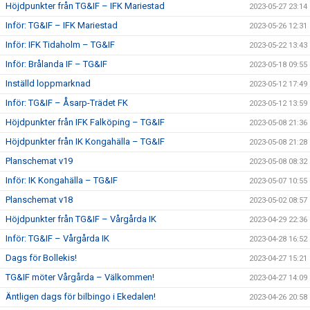
Höjdpunkter från TG&IF – IFK Mariestad
2023-05-27 23:14
Inför: TG&IF – IFK Mariestad
2023-05-26 12:31
Inför: IFK Tidaholm – TG&IF
2023-05-22 13:43
Inför: Brålanda IF – TG&IF
2023-05-18 09:55
Inställd loppmarknad
2023-05-12 17:49
Inför: TG&IF – Åsarp-Trädet FK
2023-05-12 13:59
Höjdpunkter från IFK Falköping – TG&IF
2023-05-08 21:36
Höjdpunkter från IK Kongahälla – TG&IF
2023-05-08 21:28
Planschemat v19
2023-05-08 08:32
Inför: IK Kongahälla – TG&IF
2023-05-07 10:55
Planschemat v18
2023-05-02 08:57
Höjdpunkter från TG&IF – Vårgårda IK
2023-04-29 22:36
Inför: TG&IF – Vårgårda IK
2023-04-28 16:52
Dags för Bollekis!
2023-04-27 15:21
TG&IF möter Vårgårda – Välkommen!
2023-04-27 14:09
Äntligen dags för bilbingo i Ekedalen!
2023-04-26 20:58