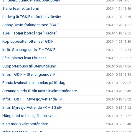
Vintererbjudande i klubbshoppen!
2024-11-24 19:01
Tränarteamet tar form
2024-11-21 19:46
Ludwig är TG&IF:s första nyförvärv
2024-11-20 19:19
Johny David förlänger med TG&IF
2024-11-20 14:51
TG&IF sörjer bortgånge ”Hacke”
2024-11-18 19:55
Köp uppesittarlotten av TG&IF
2024-11-05 13:30
Inför: Stenungsunds IF – TG&IF
2024-11-01 16:34
Fåtal platser kvar i bussen!
2024-11-01 10:37
Supporterbuss till Stenungsund
2024-10-28 11:06
Inför: TG&IF – Stenungsunds IF
2024-10-25 13:33
Första kvalmatchen spelas på lördag
2024-10-21 22:02
Stenungsunds IF blir nästa kvalmotståndare
2024-10-20 16:49
Inför: TG&IF – Myresjö/Vetlanda FK
2024-10-18 18:02
Inför: Myresjö-Vetlanda FK – TG&IF
2024-10-12 11:12
Häng med och se giffarna kvala!
2024-10-07 19:57
Klart med kvalmotståndare
2024-10-06 15:40