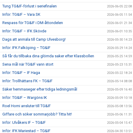
Tung TG&IF-förlust i seriefinalen
2026-06-05 22:08
Inför: TG&IF – Vara SK
2026-06-05 11:54
Respass för TG&IF i DM-åttondelen
2026-06-01 21:34
Inför: TG&IF – IFK Skövde
2026-06-01 10:35
Dags att anmäla till Camp Ulvesborg!
2026-05-30 14:23
Inför: IFK Falköping – TG&IF
2026-05-29 14:24
Så får du tillbaka dina glömda saker efter Klassbollen
2026-05-25 14:59
Sena mål när TG&IF vann stort
2026-05-23 15:31
Inför: TG&IF – IF Haga
2026-05-22 18:24
Inför: Trollhättans FK – TG&IF
2026-05-14 08:08
Säker hemmaseger efter tidiga ledningsmål
2026-05-09 16:40
Inför: TG&IF – Wargöns IK
2026-05-09 10:18
Roel Homi ansluter till TG&IF
2026-05-08 13:56
Giffare och söker sommarjobb? Titta hit!
2026-05-06 11:31
Inför: Ulvåkers IF – TG&IF
2026-05-04 15:47
Inför: IFK Mariestad – TG&IF
2026-04-30 13:51