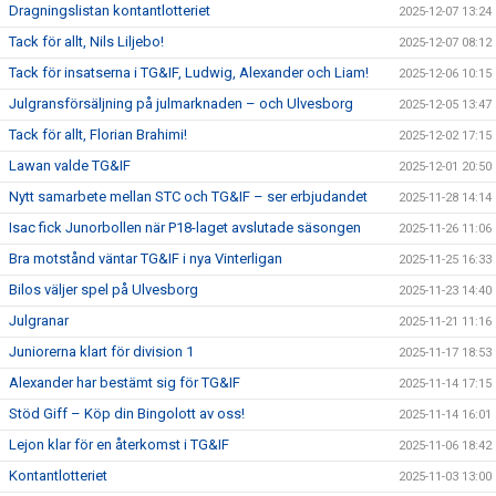
Dragningslistan kontantlotteriet
2025-12-07 13:24
Tack för allt, Nils Liljebo!
2025-12-07 08:12
Tack för insatserna i TG&IF, Ludwig, Alexander och Liam!
2025-12-06 10:15
Julgransförsäljning på julmarknaden – och Ulvesborg
2025-12-05 13:47
Tack för allt, Florian Brahimi!
2025-12-02 17:15
Lawan valde TG&IF
2025-12-01 20:50
Nytt samarbete mellan STC och TG&IF – ser erbjudandet
2025-11-28 14:14
Isac fick Junorbollen när P18-laget avslutade säsongen
2025-11-26 11:06
Bra motstånd väntar TG&IF i nya Vinterligan
2025-11-25 16:33
Bilos väljer spel på Ulvesborg
2025-11-23 14:40
Julgranar
2025-11-21 11:16
Juniorerna klart för division 1
2025-11-17 18:53
Alexander har bestämt sig för TG&IF
2025-11-14 17:15
Stöd Giff – Köp din Bingolott av oss!
2025-11-14 16:01
Lejon klar för en återkomst i TG&IF
2025-11-06 18:42
Kontantlotteriet
2025-11-03 13:00