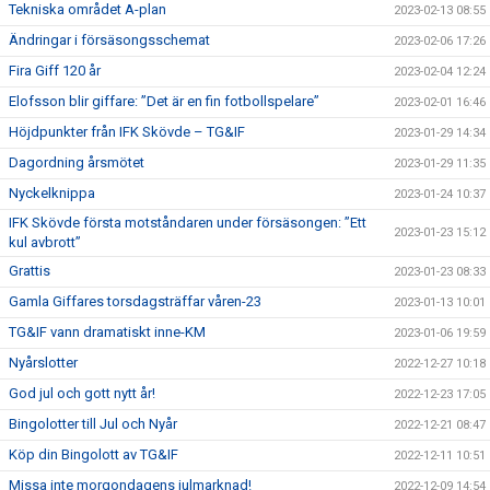
Tekniska området A-plan
2023-02-13 08:55
Ändringar i försäsongsschemat
2023-02-06 17:26
Fira Giff 120 år
2023-02-04 12:24
Elofsson blir giffare: ”Det är en fin fotbollspelare”
2023-02-01 16:46
Höjdpunkter från IFK Skövde – TG&IF
2023-01-29 14:34
Dagordning årsmötet
2023-01-29 11:35
Nyckelknippa
2023-01-24 10:37
IFK Skövde första motståndaren under försäsongen: ”Ett
2023-01-23 15:12
kul avbrott”
Grattis
2023-01-23 08:33
Gamla Giffares torsdagsträffar våren-23
2023-01-13 10:01
TG&IF vann dramatiskt inne-KM
2023-01-06 19:59
Nyårslotter
2022-12-27 10:18
God jul och gott nytt år!
2022-12-23 17:05
Bingolotter till Jul och Nyår
2022-12-21 08:47
Köp din Bingolott av TG&IF
2022-12-11 10:51
Missa inte morgondagens julmarknad!
2022-12-09 14:54