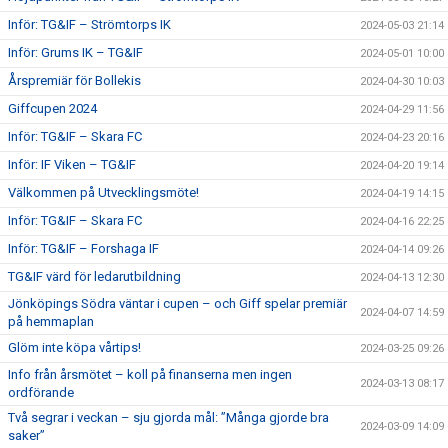
Inför: TG&IF – Strömtorps IK
2024-05-03 21:14
Inför: Grums IK – TG&IF
2024-05-01 10:00
Årspremiär för Bollekis
2024-04-30 10:03
Giffcupen 2024
2024-04-29 11:56
Inför: TG&IF – Skara FC
2024-04-23 20:16
Inför: IF Viken – TG&IF
2024-04-20 19:14
Välkommen på Utvecklingsmöte!
2024-04-19 14:15
Inför: TG&IF – Skara FC
2024-04-16 22:25
Inför: TG&IF – Forshaga IF
2024-04-14 09:26
TG&IF värd för ledarutbildning
2024-04-13 12:30
Jönköpings Södra väntar i cupen – och Giff spelar premiär
2024-04-07 14:59
på hemmaplan
Glöm inte köpa vårtips!
2024-03-25 09:26
Info från årsmötet – koll på finanserna men ingen
2024-03-13 08:17
ordförande
Två segrar i veckan – sju gjorda mål: ”Många gjorde bra
2024-03-09 14:09
saker”