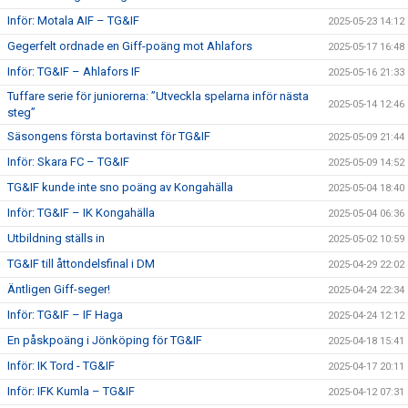
Inför: Motala AIF – TG&IF
2025-05-23 14:12
Gegerfelt ordnade en Giff-poäng mot Ahlafors
2025-05-17 16:48
Inför: TG&IF – Ahlafors IF
2025-05-16 21:33
Tuffare serie för juniorerna: ”Utveckla spelarna inför nästa
2025-05-14 12:46
steg”
Säsongens första bortavinst för TG&IF
2025-05-09 21:44
Inför: Skara FC – TG&IF
2025-05-09 14:52
TG&IF kunde inte sno poäng av Kongahälla
2025-05-04 18:40
Inför: TG&IF – IK Kongahälla
2025-05-04 06:36
Utbildning ställs in
2025-05-02 10:59
TG&IF till åttondelsfinal i DM
2025-04-29 22:02
Äntligen Giff-seger!
2025-04-24 22:34
Inför: TG&IF – IF Haga
2025-04-24 12:12
En påskpoäng i Jönköping för TG&IF
2025-04-18 15:41
Inför: IK Tord - TG&IF
2025-04-17 20:11
Inför: IFK Kumla – TG&IF
2025-04-12 07:31