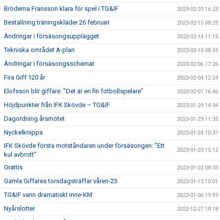
Bröderna Fransson klara för spel i TG&IF
2023-02-20 16:23
Beställning träningskläder 26 februari
2023-02-15 08:25
Ändringar i försäsongsupplägget
2023-02-14 11:15
Tekniska området A-plan
2023-02-13 08:55
Ändringar i försäsongsschemat
2023-02-06 17:26
Fira Giff 120 år
2023-02-04 12:24
Elofsson blir giffare: ”Det är en fin fotbollspelare”
2023-02-01 16:46
Höjdpunkter från IFK Skövde – TG&IF
2023-01-29 14:34
Dagordning årsmötet
2023-01-29 11:35
Nyckelknippa
2023-01-24 10:37
IFK Skövde första motståndaren under försäsongen: ”Ett
2023-01-23 15:12
kul avbrott”
Grattis
2023-01-23 08:33
Gamla Giffares torsdagsträffar våren-23
2023-01-13 10:01
TG&IF vann dramatiskt inne-KM
2023-01-06 19:59
Nyårslotter
2022-12-27 10:18