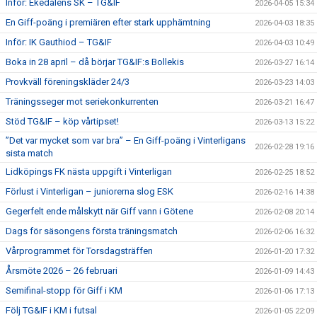
Inför: Ekedalens SK – TG&IF
2026-04-05 15:34
En Giff-poäng i premiären efter stark upphämtning
2026-04-03 18:35
Inför: IK Gauthiod – TG&IF
2026-04-03 10:49
Boka in 28 april – då börjar TG&IF:s Bollekis
2026-03-27 16:14
Provkväll föreningskläder 24/3
2026-03-23 14:03
Träningsseger mot seriekonkurrenten
2026-03-21 16:47
Stöd TG&IF – köp vårtipset!
2026-03-13 15:22
”Det var mycket som var bra” – En Giff-poäng i Vinterligans
2026-02-28 19:16
sista match
Lidköpings FK nästa uppgift i Vinterligan
2026-02-25 18:52
Förlust i Vinterligan – juniorerna slog ESK
2026-02-16 14:38
Gegerfelt ende målskytt när Giff vann i Götene
2026-02-08 20:14
Dags för säsongens första träningsmatch
2026-02-06 16:32
Vårprogrammet för Torsdagsträffen
2026-01-20 17:32
Årsmöte 2026 – 26 februari
2026-01-09 14:43
Semifinal-stopp för Giff i KM
2026-01-06 17:13
Följ TG&IF i KM i futsal
2026-01-05 22:09