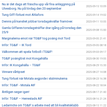
Nu är det dags att fräscha upp vår fina anläggning på
2025-09-15 10:09
Ulvesborg. Nu på lördag den 20 september
Tung Giff-förlust mot Ahlafors
2025-09-14 19:02
Dennis på kansliet jobbar torsdagskvällar framöver.
2025-09-11 10:05
Gamla Giffares torsdagsträffar drar igång på torsdag den
2025-09-08 15:00
25/9
Marginalerna emot när TG&IF tog poäng mot Tord
2025-09-05 21:41
Inför: TG&IF – IK Tord
2025-09-05 08:18
Välkommen att spela fotboll i TG&IF!
2025-09-03 09:17
TG&IF poänglöst mot Kongahälla
2025-08-30 19:05
Inför: IK Kongahälla – TG&IF
2025-08-29 15:33
Vinnare vårtipset
2025-08-27 14:08
Tung förlust när Motala avgjorde i slutminuterna
2025-08-23 16:38
Inför: TG&IF - Motala AIF
2025-08-22 18:04
Äntligen seger igen!
2025-08-17 21:40
Inför: TG&IF – Herrestads AIF
2025-08-16 21:24
Ledarmöte om TG&IF:s arbete med att bli kvalitetsklubb
2025-08-15 11:22