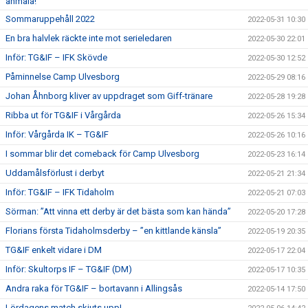
anmäla!
Sommaruppehåll 2022
2022-05-31 10:30
En bra halvlek räckte inte mot serieledaren
2022-05-30 22:01
Inför: TG&IF – IFK Skövde
2022-05-30 12:52
Påminnelse Camp Ulvesborg
2022-05-29 08:16
Johan Åhnborg kliver av uppdraget som Giff-tränare
2022-05-28 19:28
Ribba ut för TG&IF i Vårgårda
2022-05-26 15:34
Inför: Vårgårda IK – TG&IF
2022-05-26 10:16
I sommar blir det comeback för Camp Ulvesborg
2022-05-23 16:14
Uddamålsförlust i derbyt
2022-05-21 21:34
Inför: TG&IF – IFK Tidaholm
2022-05-21 07:03
Sörman: ”Att vinna ett derby är det bästa som kan hända”
2022-05-20 17:28
Florians första Tidaholmsderby – ”en kittlande känsla”
2022-05-19 20:35
TG&IF enkelt vidare i DM
2022-05-17 22:04
Inför: Skultorps IF – TG&IF (DM)
2022-05-17 10:35
Andra raka för TG&IF – bortavann i Allingsås
2022-05-14 17:50
Lördagens match skjuts upp!