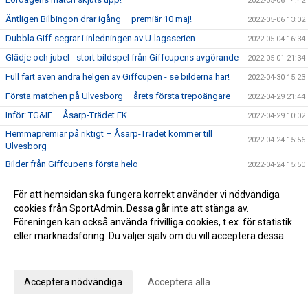
2022-05-06 14:42
Äntligen Bilbingon drar igång – premiär 10 maj!
2022-05-06 13:02
Dubbla Giff-segrar i inledningen av U-lagsserien
2022-05-04 16:34
Glädje och jubel - stort bildspel från Giffcupens avgörande
2022-05-01 21:34
Full fart även andra helgen av Giffcupen - se bilderna här!
2022-04-30 15:23
Första matchen på Ulvesborg – årets första trepoängare
2022-04-29 21:44
Inför: TG&IF – Åsarp-Trädet FK
2022-04-29 10:02
Hemmapremiär på riktigt – Åsarp-Trädet kommer till
2022-04-24 15:56
Ulvesborg
Bilder från Giffcupens första helg
2022-04-24 15:50
Inför: Alingsås IF – TG&IF
2022-04-22 13:27
För att hemsidan ska fungera korrekt använder vi nödvändiga
Sent mål räddade en poäng i hemmapremiären
2022-04-15 16:08
cookies från SportAdmin. Dessa går inte att stänga av.
Inför: TG&IF – Brålanda IF
Föreningen kan också använda frivilliga cookies, t.ex. för statistik
2022-04-15 11:09
eller marknadsföring. Du väljer själv om du vill acceptera dessa.
Ny tid på hemmapremiären
2022-04-11 19:33
Anpassa dina val
Höjdpunkter från premiären mot Holmalunds IF
2022-04-08 22:53
Inför: Holmalunds IF – TG&IF
2022-04-08 13:44
Acceptera nödvändiga
Acceptera alla
TG&IF flyttar fram första Giffcupen-helgen
2022-04-04 20:34