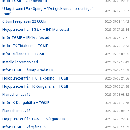
Inför: TG&IF – Jonsereds IF
2023-06-03 20:52
U-laget vann i Falköping – ”Det gick undan ordentligt i
2023-06-02 11:37
fram”
6 Juni Freeplayen 22.000kr
2023-05-31 11:42
Höjdpunkter från TG&IF – IFK Mariestad
2023-05-27 23:14
Inför: TG&IF – IFK Mariestad
2023-05-26 12:31
Inför: IFK Tidaholm – TG&IF
2023-05-22 13:43
Inför: Brålanda IF – TG&IF
2023-05-18 09:55
Inställd loppmarknad
2023-05-12 17:49
Inför: TG&IF – Åsarp-Trädet FK
2023-05-12 13:59
Höjdpunkter från IFK Falköping – TG&IF
2023-05-08 21:36
Höjdpunkter från IK Kongahälla – TG&IF
2023-05-08 21:28
Planschemat v19
2023-05-08 08:32
Inför: IK Kongahälla – TG&IF
2023-05-07 10:55
Planschemat v18
2023-05-02 08:57
Höjdpunkter från TG&IF – Vårgårda IK
2023-04-29 22:36
Inför: TG&IF – Vårgårda IK
2023-04-28 16:52