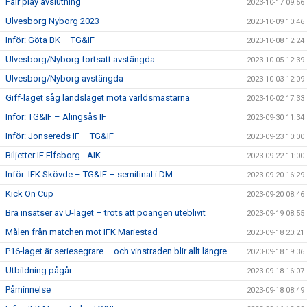
Fair play avslutning
2023-10-17 09:56
Ulvesborg Nyborg 2023
2023-10-09 10:46
Inför: Göta BK – TG&IF
2023-10-08 12:24
Ulvesborg/Nyborg fortsatt avstängda
2023-10-05 12:39
Ulvesborg/Nyborg avstängda
2023-10-03 12:09
Giff-laget såg landslaget möta världsmästarna
2023-10-02 17:33
Inför: TG&IF – Alingsås IF
2023-09-30 11:34
Inför: Jonsereds IF – TG&IF
2023-09-23 10:00
Biljetter IF Elfsborg - AIK
2023-09-22 11:00
Inför: IFK Skövde – TG&IF – semifinal i DM
2023-09-20 16:29
Kick On Cup
2023-09-20 08:46
Bra insatser av U-laget – trots att poängen uteblivit
2023-09-19 08:55
Målen från matchen mot IFK Mariestad
2023-09-18 20:21
P16-laget är seriesegrare – och vinstraden blir allt längre
2023-09-18 19:36
Utbildning pågår
2023-09-18 16:07
Påminnelse
2023-09-18 08:49