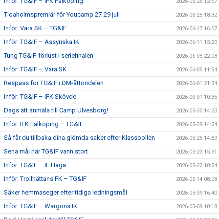
Inför: TG&IF – IFK Falköping
2026-06-26 12:57
TIdaholmspremiär för Youcamp 27-29 juli
2026-06-25 18:32
Inför: Vara SK – TG&IF
2026-06-17 16:07
Inför: TG&IF – Assyriska IK
2026-06-11 15:20
Tung TG&IF-förlust i seriefinalen
2026-06-05 22:08
Inför: TG&IF – Vara SK
2026-06-05 11:54
Respass för TG&IF i DM-åttondelen
2026-06-01 21:34
Inför: TG&IF – IFK Skövde
2026-06-01 10:35
Dags att anmäla till Camp Ulvesborg!
2026-05-30 14:23
Inför: IFK Falköping – TG&IF
2026-05-29 14:24
Så får du tillbaka dina glömda saker efter Klassbollen
2026-05-25 14:59
Sena mål när TG&IF vann stort
2026-05-23 15:31
Inför: TG&IF – IF Haga
2026-05-22 18:24
Inför: Trollhättans FK – TG&IF
2026-05-14 08:08
Säker hemmaseger efter tidiga ledningsmål
2026-05-09 16:40
Inför: TG&IF – Wargöns IK
2026-05-09 10:18