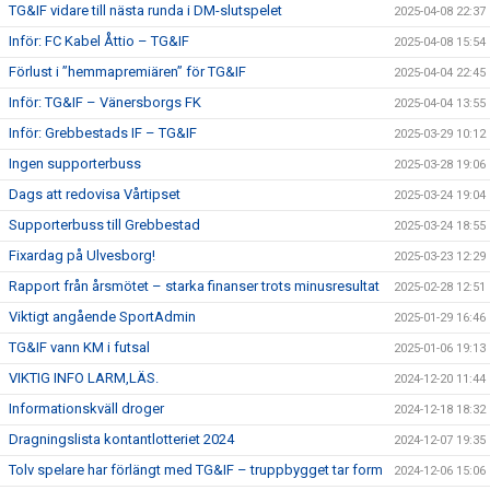
TG&IF vidare till nästa runda i DM-slutspelet
2025-04-08 22:37
Inför: FC Kabel Åttio – TG&IF
2025-04-08 15:54
Förlust i ”hemmapremiären” för TG&IF
2025-04-04 22:45
Inför: TG&IF – Vänersborgs FK
2025-04-04 13:55
Inför: Grebbestads IF – TG&IF
2025-03-29 10:12
Ingen supporterbuss
2025-03-28 19:06
Dags att redovisa Vårtipset
2025-03-24 19:04
Supporterbuss till Grebbestad
2025-03-24 18:55
Fixardag på Ulvesborg!
2025-03-23 12:29
Rapport från årsmötet – starka finanser trots minusresultat
2025-02-28 12:51
Viktigt angående SportAdmin
2025-01-29 16:46
TG&IF vann KM i futsal
2025-01-06 19:13
VIKTIG INFO LARM,LÄS.
2024-12-20 11:44
Informationskväll droger
2024-12-18 18:32
Dragningslista kontantlotteriet 2024
2024-12-07 19:35
Tolv spelare har förlängt med TG&IF – truppbygget tar form
2024-12-06 15:06