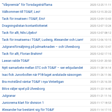
”Vårpremiär” för Torsdagsträffarna
2025-12-25 11:11
Välkommen till TG&IF, Leo!
2025-12-15 20:22
Tack för insatsen i TG&IF, Eric!
2025-12-09 13:43
Dragningslistan kontantlotteriet
2025-12-07 13:24
Tack för allt, Nils Liljebo!
2025-12-07 08:12
Tack för insatserna i TG&IF, Ludwig, Alexander och Liam!
2025-12-06 10:15
Julgransförsäljning på julmarknaden – och Ulvesborg
2025-12-05 13:47
Tack för allt, Florian Brahimi!
2025-12-02 17:15
Lawan valde TG&IF
2025-12-01 20:50
Nytt samarbete mellan STC och TG&IF – ser erbjudandet
2025-11-28 14:14
Isac fick Junorbollen när P18-laget avslutade säsongen
2025-11-26 11:06
Bra motstånd väntar TG&IF i nya Vinterligan
2025-11-25 16:33
Bilos väljer spel på Ulvesborg
2025-11-23 14:40
Julgranar
2025-11-21 11:16
Juniorerna klart för division 1
2025-11-17 18:53
Alexander har bestämt sig för TG&IF
2025-11-14 17:15