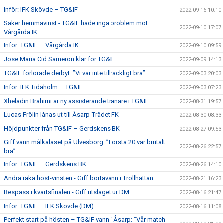
Inför: IFK Skövde – TG&IF
2022-09-16 10:10
Säker hemmavinst - TG&IF hade inga problem mot
2022-09-10 17:07
Vårgårda IK
Inför: TG&IF – Vårgårda IK
2022-09-10 09:59
Jose Maria Cid Sameron klar för TG&IF
2022-09-09 14:13
TG&IF förlorade derbyt: ”Vi var inte tillräckligt bra”
2022-09-03 20:03
Inför: IFK Tidaholm – TG&IF
2022-09-03 07:23
Xheladin Brahimi är ny assisterande tränare i TG&IF
2022-08-31 19:57
Lucas Frölin lånas ut till Åsarp-Trädet FK
2022-08-30 08:33
Höjdpunkter från TG&IF – Gerdskens BK
2022-08-27 09:53
Giff vann målkalaset på Ulvesborg: ”Första 20 var brutalt
2022-08-26 22:57
bra”
Inför: TG&IF – Gerdskens BK
2022-08-26 14:10
Andra raka höst-vinsten - Giff bortavann i Trollhättan
2022-08-21 16:23
Respass i kvartsfinalen - Giff utslaget ur DM
2022-08-16 21:47
Inför: TG&IF – IFK Skövde (DM)
2022-08-16 11:08
Perfekt start på hösten – TG&IF vann i Åsarp: ”Vår match