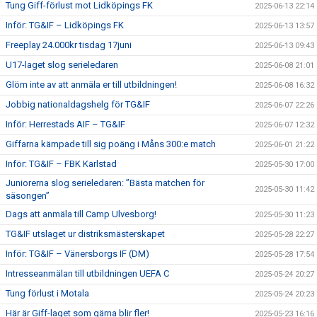
Tung Giff-förlust mot Lidköpings FK
2025-06-13 22:14
Inför: TG&IF – Lidköpings FK
2025-06-13 13:57
Freeplay 24.000kr tisdag 17juni
2025-06-13 09:43
U17-laget slog serieledaren
2025-06-08 21:01
Glöm inte av att anmäla er till utbildningen!
2025-06-08 16:32
Jobbig nationaldagshelg för TG&IF
2025-06-07 22:26
Inför: Herrestads AIF – TG&IF
2025-06-07 12:32
Giffarna kämpade till sig poäng i Måns 300:e match
2025-06-01 21:22
Inför: TG&IF – FBK Karlstad
2025-05-30 17:00
Juniorerna slog serieledaren: ”Bästa matchen för
2025-05-30 11:42
säsongen”
Dags att anmäla till Camp Ulvesborg!
2025-05-30 11:23
TG&IF utslaget ur distriksmästerskapet
2025-05-28 22:27
Inför: TG&IF – Vänersborgs IF (DM)
2025-05-28 17:54
Intresseanmälan till utbildningen UEFA C
2025-05-24 20:27
Tung förlust i Motala
2025-05-24 20:23
Här är Giff-laget som gärna blir fler!
2025-05-23 16:16