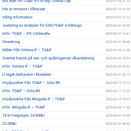
Bra start för TG&IF:s P16-lag i Gothia Cup
2023-07-18 21:14
Här är vinnarna i Vårtipset
2023-07-10 10:29
Viktig information
2023-07-07 12:12
Justering av vinstplan för ESK/TG&IF:s bilbingo
2023-06-30 18:32
Inför: TG&IF – IFK Uddevalla
2023-06-27 14:47
Ulvesborg
2023-06-27 08:48
Målen från Götene IF – TG&IF
2023-06-23 12:30
Oväntat besök på sex- och sjuåringarnas våravslutning
2023-06-22 10:03
Inför: Götene IF – TG&IF
2023-06-22 09:45
U-laget derbyvann i Ekedalen
2023-06-21 20:15
Höjdpunkter från TG&IF – Göta BK
2023-06-19 13:12
Inför: TG&IF – Göta BK
2023-06-17 15:25
Höjdpunkter från Alingsås IF – TG&IF
2023-06-10 18:23
Inför: Alingsås IF – TG&IF
2023-06-09 11:32
13/6 Freeplayen 24.000kr
2023-06-07 14:09
22.000kr
2023-06-05 08:45