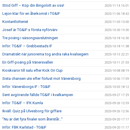
Stöd Giff – Köp din Bingolott av oss!
2025-11-14 16:01
Lejon klar för en återkomst i TG&IF
2025-11-06 18:42
Kontantlotteriet
2025-11-03 13:00
Josef är TG&IF:s första nyförvärv
2025-10-30 19:30
Tre poäng i säsongsavslutningen
2025-10-18 16:30
Inför: TG&IF – Grebbestads IF
2025-10-18 11:38
Dramatiskt när juniorerna tog andra raka kvalsegern
2025-10-15 22:21
En Giff-poäng på Vänersvallen
2025-10-11 21:03
Kioskvaror till salu efter Kick On Cup
2025-10-08 08:19
Sista chansen ute efter förlust mot Vänersborg
2025-10-06 17:09
Inför: Vänersborgs IF - TG&IF
2025-10-03 18:12
Sent avgörande fällde TG&IF i kvalkampen
2025-09-27 17:29
Inför: TG&IF – IFK Kumla
2025-09-26 12:59
Ikväll: Quiz på Ulvesborg för giffare
2025-09-26 12:56
”Nu är det fyra finaler som återstår...”
2025-09-20 17:17
Inför: FBK Karlstad - TG&IF
2025-09-20 11:17