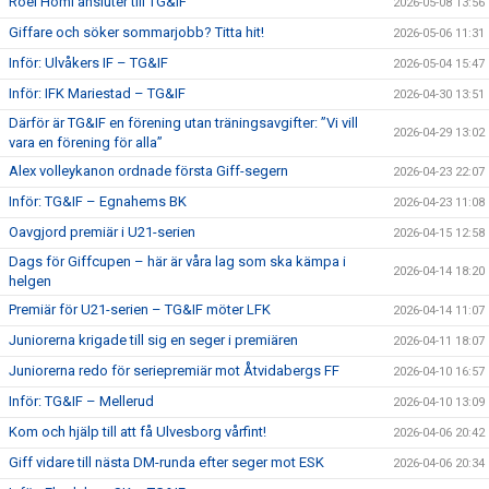
Roel Homi ansluter till TG&IF
2026-05-08 13:56
Giffare och söker sommarjobb? Titta hit!
2026-05-06 11:31
Inför: Ulvåkers IF – TG&IF
2026-05-04 15:47
Inför: IFK Mariestad – TG&IF
2026-04-30 13:51
Därför är TG&IF en förening utan träningsavgifter: ”Vi vill
2026-04-29 13:02
vara en förening för alla”
Alex volleykanon ordnade första Giff-segern
2026-04-23 22:07
Inför: TG&IF – Egnahems BK
2026-04-23 11:08
Oavgjord premiär i U21-serien
2026-04-15 12:58
Dags för Giffcupen – här är våra lag som ska kämpa i
2026-04-14 18:20
helgen
Premiär för U21-serien – TG&IF möter LFK
2026-04-14 11:07
Juniorerna krigade till sig en seger i premiären
2026-04-11 18:07
Juniorerna redo för seriepremiär mot Åtvidabergs FF
2026-04-10 16:57
Inför: TG&IF – Mellerud
2026-04-10 13:09
Kom och hjälp till att få Ulvesborg vårfint!
2026-04-06 20:42
Giff vidare till nästa DM-runda efter seger mot ESK
2026-04-06 20:34