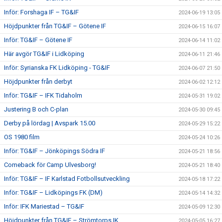
Inför: Forshaga IF – TG&IF
2024-06-19 13:05
Höjdpunkter från TG&IF – Götene IF
2024-06-15 16:07
Inför: TG&IF – Götene IF
2024-06-14 11:02
Här avgör TG&IF i Lidköping
2024-06-11 21:46
Inför: Syrianska FK Lidköping - TG&IF
2024-06-07 21:50
Höjdpunkter från derbyt
2024-06-02 12:12
Inför: TG&IF – IFK Tidaholm
2024-05-31 19:02
Justering B och C-plan
2024-05-30 09:45
Derby på lördag | Avspark 15.00
2024-05-29 15:22
OS 1980 film
2024-05-24 10:26
Inför: TG&IF – Jönköpings Södra IF
2024-05-21 18:56
Comeback för Camp Ulvesborg!
2024-05-21 18:40
Inför: TG&IF – IF Karlstad Fotbollsutveckling
2024-05-18 17:22
Inför: TG&IF – Lidköpings FK (DM)
2024-05-14 14:32
Inför: IFK Mariestad – TG&IF
2024-05-09 12:30
Höjdpunkter från TG&IF – Strömtorps IK
2024-05-05 16:27