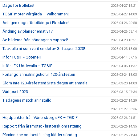
Dags för Bollekis!
2023-04-27 15:21
TG&IF möter Vårgårda – Välkommen!
2023-04-27 14:09
Äntligen dags för bilbingo i Ekedalen!
2023-04-26 20:58
Ändring av planschemat v17
2023-04-26 08:14
Se bilderna från söndagens cupspel!
2023-04-23 18:51
Tack alla ni som varit en del av Giffcupen 2023!
2023-04-23 18:00
Inför TG&IF - Götene IF
2023-04-14 07:15
Inför: IFK Uddevalla – TG&IF
2023-04-06 11:37
Förlängd anmälningstid till 120-årsfesten
2023-03-24 18:03
Glöm inte 120-årsfesten! Sista dagen att anmäla
2023-03-20 14:03
Vårtipset 2023
2023-03-15 07:34
Tisdagens match är inställd
2023-02-27 14:29
2023-02-27 08:36
Höjdpunkter från Vänersborgs FK – TG&IF
2023-02-26 21:51
Rapport från årsmötet - historisk omsättning
2023-02-26 14:35
Påminnelse om beställning kläder söndag
2023-02-25 21:43