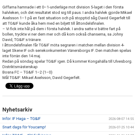
Giffarna hamnade i ett 0–1-underläge mot division 5-laget i den första
halvleken, och det resultatet stod sig till paus. I andra halvlek gjorde Mikael
CUPER ARBETSBESKRIVNING
Axelsson 1–1 på en fast situation och på stopptid såg David Gegerfelt till
att TG&IF kunde åka hem med en biljett till åttondelsfinalen.
PLANSCHEMA
– Vi fick inte hål på dem i första halvlek. I andra satte vi bättre fart på
bollen, tryckte vi ner dem mer och då kom också chanserna, sa Johny
David, TG&IF:s tränare.
I åttondelsfinalen får TG&IF möta segraren i matchen mellan division 4-
laget Skene IF och seriekonkurrenten Vänersborgs IF. Den matchen spelas
inte förrän den 14 maj.
Redan på söndag spelar TG&IF igen. Då kommer Kongahälla till Ulvesborg.
Distriktsmästerskap
Bosna FC – TG&IF 1–2 (1–0)
Mål TG&IF: Mikael Axelsson, David Gegerfelt.
Nyhetsarkiv
Inför: IF Haga – TG&IF
2026-08-07 14:55
Snart dags för Youcamp!
2026-07-25 10:44