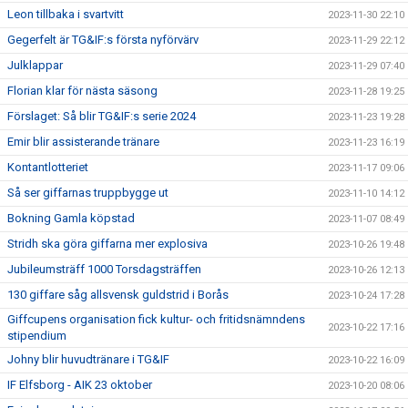
Leon tillbaka i svartvitt
2023-11-30 22:10
Gegerfelt är TG&IF:s första nyförvärv
2023-11-29 22:12
Julklappar
2023-11-29 07:40
Florian klar för nästa säsong
2023-11-28 19:25
Förslaget: Så blir TG&IF:s serie 2024
2023-11-23 19:28
Emir blir assisterande tränare
2023-11-23 16:19
Kontantlotteriet
2023-11-17 09:06
Så ser giffarnas truppbygge ut
2023-11-10 14:12
Bokning Gamla köpstad
2023-11-07 08:49
Stridh ska göra giffarna mer explosiva
2023-10-26 19:48
Jubileumsträff 1000 Torsdagsträffen
2023-10-26 12:13
130 giffare såg allsvensk guldstrid i Borås
2023-10-24 17:28
Giffcupens organisation fick kultur- och fritidsnämndens
2023-10-22 17:16
stipendium
Johny blir huvudtränare i TG&IF
2023-10-22 16:09
IF Elfsborg - AIK 23 oktober
2023-10-20 08:06