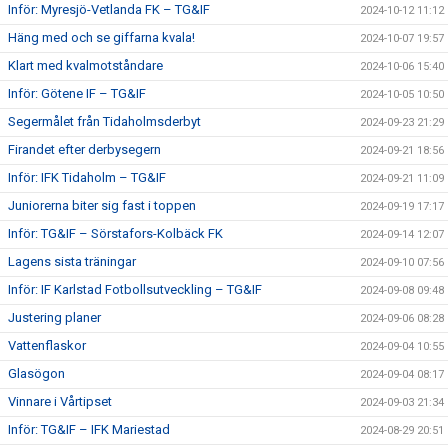
Inför: Myresjö-Vetlanda FK – TG&IF
2024-10-12 11:12
Häng med och se giffarna kvala!
2024-10-07 19:57
Klart med kvalmotståndare
2024-10-06 15:40
Inför: Götene IF – TG&IF
2024-10-05 10:50
Segermålet från Tidaholmsderbyt
2024-09-23 21:29
Firandet efter derbysegern
2024-09-21 18:56
Inför: IFK Tidaholm – TG&IF
2024-09-21 11:09
Juniorerna biter sig fast i toppen
2024-09-19 17:17
Inför: TG&IF – Sörstafors-Kolbäck FK
2024-09-14 12:07
Lagens sista träningar
2024-09-10 07:56
Inför: IF Karlstad Fotbollsutveckling – TG&IF
2024-09-08 09:48
Justering planer
2024-09-06 08:28
Vattenflaskor
2024-09-04 10:55
Glasögon
2024-09-04 08:17
Vinnare i Vårtipset
2024-09-03 21:34
Inför: TG&IF – IFK Mariestad
2024-08-29 20:51