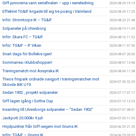
Giff-juniorerna vann seriefinalen – upp i serieledning
2024-08-29 19:13
Effektivt TG&IF krigade till sig tre poäng i Värmland
2024-08-24 17:25
Inför: Strömtorps IK – TG&IF
2024-08-23 21:48
Solpaneler på Ulvesborg
2024-08-19 11:09
Inför: Skara FC – TG&IF
2024-08-16 11:52
Inför: TG&IF – IF Viken
2024-08-11 07:30
Snart dags för Bollekis igen!
2024-08-07 20:00
Sommarrea i klubbshoppen!
2024-08-07 13:48
Träningsmatch mot Assyriska IK
2024-08-04 11:38
Theos frispark ordnade oavgjort i träningsmatchen mot
2024-07-30 22:29
Skövde AIK U19
Sedan 1902 , projekt solpaneler.
2024-07-17 07:17
Giff-lagen igång i Gothia Cup
2024-07-15 12:53
Insamling till Ulvesborgs solpaneler – ”Sedan 1902”
2024-07-07 08:01
Jackpott 20.000kr 9 juli
2024-07-03 11:59
Höjdpunkter från Giff-segern mot Grums IK
2024-06-29 21:35
Inför: TG&IF – Grums IK
2024-06-29 09:02