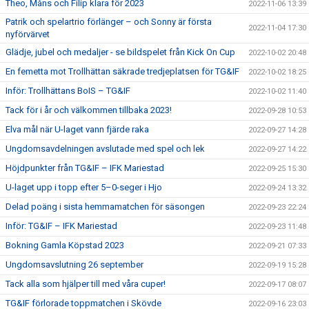
Theo, Måns och Filip klara för 2023
2022-11-06 13:39
Patrik och spelartrio förlänger – och Sonny är första
2022-11-04 17:30
nyförvärvet
Glädje, jubel och medaljer - se bildspelet från Kick On Cup
2022-10-02 20:48
En femetta mot Trollhättan säkrade tredjeplatsen för TG&IF
2022-10-02 18:25
Inför: Trollhättans BoIS – TG&IF
2022-10-02 11:40
Tack för i år och välkommen tillbaka 2023!
2022-09-28 10:53
Elva mål när U-laget vann fjärde raka
2022-09-27 14:28
Ungdomsavdelningen avslutade med spel och lek
2022-09-27 14:22
Höjdpunkter från TG&IF – IFK Mariestad
2022-09-25 15:30
U-laget upp i topp efter 5–0-seger i Hjo
2022-09-24 13:32
Delad poäng i sista hemmamatchen för säsongen
2022-09-23 22:24
Inför: TG&IF – IFK Mariestad
2022-09-23 11:48
Bokning Gamla Köpstad 2023
2022-09-21 07:33
Ungdomsavslutning 26 september
2022-09-19 15:28
Tack alla som hjälper till med våra cuper!
2022-09-17 08:07
TG&IF förlorade toppmatchen i Skövde
2022-09-16 23:03