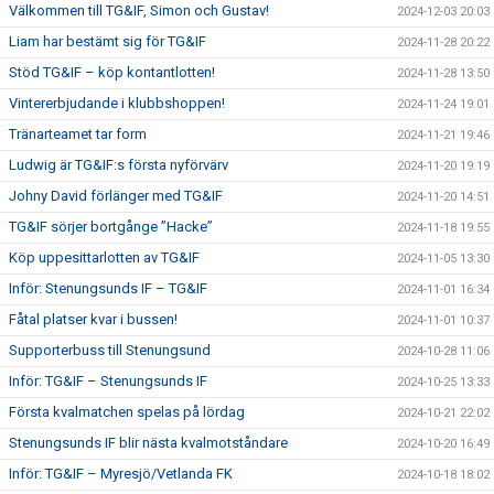
Välkommen till TG&IF, Simon och Gustav!
2024-12-03 20:03
Liam har bestämt sig för TG&IF
2024-11-28 20:22
Stöd TG&IF – köp kontantlotten!
2024-11-28 13:50
Vintererbjudande i klubbshoppen!
2024-11-24 19:01
Tränarteamet tar form
2024-11-21 19:46
Ludwig är TG&IF:s första nyförvärv
2024-11-20 19:19
Johny David förlänger med TG&IF
2024-11-20 14:51
TG&IF sörjer bortgånge ”Hacke”
2024-11-18 19:55
Köp uppesittarlotten av TG&IF
2024-11-05 13:30
Inför: Stenungsunds IF – TG&IF
2024-11-01 16:34
Fåtal platser kvar i bussen!
2024-11-01 10:37
Supporterbuss till Stenungsund
2024-10-28 11:06
Inför: TG&IF – Stenungsunds IF
2024-10-25 13:33
Första kvalmatchen spelas på lördag
2024-10-21 22:02
Stenungsunds IF blir nästa kvalmotståndare
2024-10-20 16:49
Inför: TG&IF – Myresjö/Vetlanda FK
2024-10-18 18:02