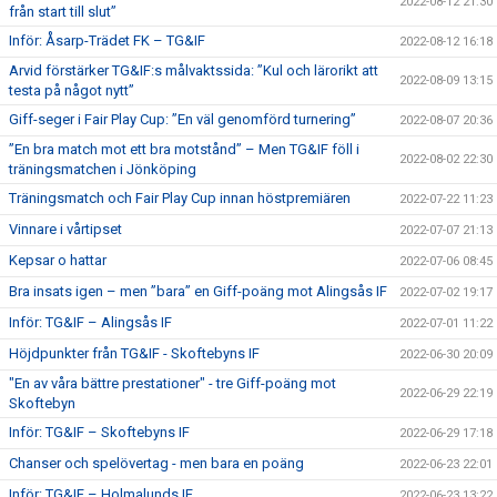
2022-08-12 21:30
från start till slut”
Inför: Åsarp-Trädet FK – TG&IF
2022-08-12 16:18
Arvid förstärker TG&IF:s målvaktssida: ”Kul och lärorikt att
2022-08-09 13:15
testa på något nytt”
Giff-seger i Fair Play Cup: ”En väl genomförd turnering”
2022-08-07 20:36
”En bra match mot ett bra motstånd” – Men TG&IF föll i
2022-08-02 22:30
träningsmatchen i Jönköping
Träningsmatch och Fair Play Cup innan höstpremiären
2022-07-22 11:23
Vinnare i vårtipset
2022-07-07 21:13
Kepsar o hattar
2022-07-06 08:45
Bra insats igen – men ”bara” en Giff-poäng mot Alingsås IF
2022-07-02 19:17
Inför: TG&IF – Alingsås IF
2022-07-01 11:22
Höjdpunkter från TG&IF - Skoftebyns IF
2022-06-30 20:09
"En av våra bättre prestationer" - tre Giff-poäng mot
2022-06-29 22:19
Skoftebyn
Inför: TG&IF – Skoftebyns IF
2022-06-29 17:18
Chanser och spelövertag - men bara en poäng
2022-06-23 22:01
Inför: TG&IF – Holmalunds IF
2022-06-23 13:22