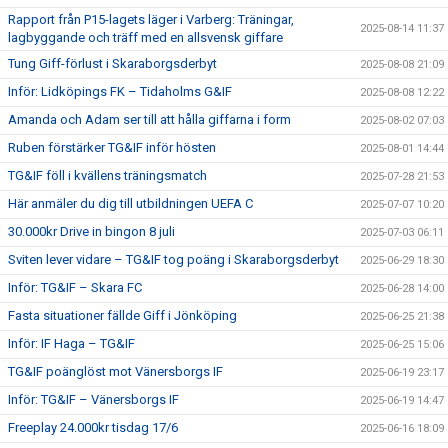
Rapport från P15-lagets läger i Varberg: Träningar,
2025-08-14 11:37
lagbyggande och träff med en allsvensk giffare
Tung Giff-förlust i Skaraborgsderbyt
2025-08-08 21:09
Inför: Lidköpings FK – Tidaholms G&IF
2025-08-08 12:22
Amanda och Adam ser till att hålla giffarna i form
2025-08-02 07:03
Ruben förstärker TG&IF inför hösten
2025-08-01 14:44
TG&IF föll i kvällens träningsmatch
2025-07-28 21:53
Här anmäler du dig till utbildningen UEFA C
2025-07-07 10:20
30.000kr Drive in bingon 8 juli
2025-07-03 06:11
Sviten lever vidare – TG&IF tog poäng i Skaraborgsderbyt
2025-06-29 18:30
Inför: TG&IF – Skara FC
2025-06-28 14:00
Fasta situationer fällde Giff i Jönköping
2025-06-25 21:38
Inför: IF Haga – TG&IF
2025-06-25 15:06
TG&IF poänglöst mot Vänersborgs IF
2025-06-19 23:17
Inför: TG&IF – Vänersborgs IF
2025-06-19 14:47
Freeplay 24.000kr tisdag 17/6
2025-06-16 18:09