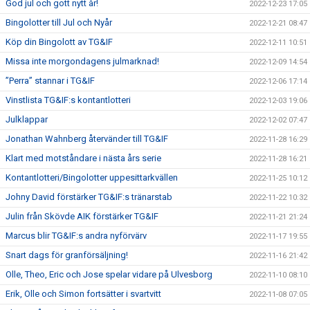
God jul och gott nytt år!
2022-12-23 17:05
Bingolotter till Jul och Nyår
2022-12-21 08:47
Köp din Bingolott av TG&IF
2022-12-11 10:51
Missa inte morgondagens julmarknad!
2022-12-09 14:54
”Perra” stannar i TG&IF
2022-12-06 17:14
Vinstlista TG&IF:s kontantlotteri
2022-12-03 19:06
Julklappar
2022-12-02 07:47
Jonathan Wahnberg återvänder till TG&IF
2022-11-28 16:29
Klart med motståndare i nästa års serie
2022-11-28 16:21
Kontantlotteri/Bingolotter uppesittarkvällen
2022-11-25 10:12
Johny David förstärker TG&IF:s tränarstab
2022-11-22 10:32
Julin från Skövde AIK förstärker TG&IF
2022-11-21 21:24
Marcus blir TG&IF:s andra nyförvärv
2022-11-17 19:55
Snart dags för granförsäljning!
2022-11-16 21:42
Olle, Theo, Eric och Jose spelar vidare på Ulvesborg
2022-11-10 08:10
Erik, Olle och Simon fortsätter i svartvitt
2022-11-08 07:05