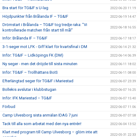
Bra start för TG&IF:s U-lag
2022-06-20 11:19
Höjdpunkter från Brålanda IF – TG&IF
2022-06-19 14:47
Drömstart i Brålanda – TG&IF tog tredje raka: ”Vi
2022-06-18 16:55
kontrollerade matchen från start till mål”
Inför: Brålanda IF – TG&IF
2022-06-17 18:17
3-1-seger mot LFK - Giff klart för kvartsfinal i DM
2022-06-14 21:32
Inför: TG&IF – Lidköpings FK (DM)
2022-06-14 06:39
Ny seger - men det dröjde till sista minuten
2022-06-11 18:02
Inför: TG&IF – Trollhättans BoIS
2022-06-11 08:00
Efterlängtad seger för TG&IF i Mariestad
2022-06-07 23:39
Bollekis avslutar i klubbstugan
2022-06-07 16:25
Inför: IFK Mariestad – TG&IF
2022-06-07 15:40
Förbud
2022-06-07 11:06
Camp Ulvesborg sista anmälan IDAG 7 juni
2022-06-07 07:58
Tack till alla som arbetat med den nya entrén!
2022-06-04 13:52
Klart med program till Camp Ulvesborg – glöm inte att
2022-05-31 22:33