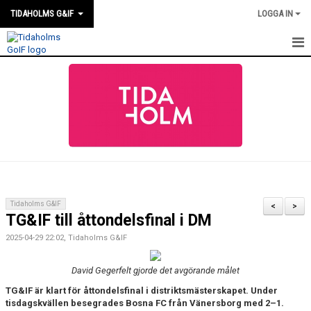
TIDAHOLMS G&IF
LOGGA IN
HEM
FÖRENINGSKALENDERN
NYHETER
KLUBBSTUGAN
KONTAKT
Tidaholms G&IF
<
>
TG&IF till åttondelsfinal i DM
FÖRENINGEN
2025-04-29 22:02, Tidaholms G&IF
SOUVENIRER
David Gegerfelt gjorde det avgörande målet
GAMLA GIFFS TORSDAGSTRÄFFAR
TG&IF är klart för åttondelsfinal i distriktsmästerskapet. Under
tisdagskvällen besegrades Bosna FC från Vänersborg med 2–1.
MATCHER