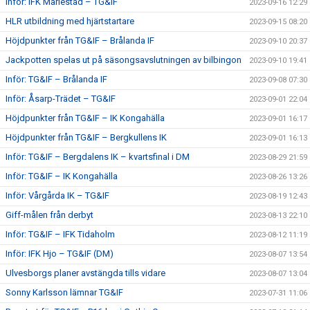
Inför: IFK Mariestad – TG&IF
2023-09-16 12:29
HLR utbildning med hjärtstartare
2023-09-15 08:20
Höjdpunkter från TG&IF – Brålanda IF
2023-09-10 20:37
Jackpotten spelas ut på säsongsavslutningen av bilbingon
2023-09-10 19:41
Inför: TG&IF – Brålanda IF
2023-09-08 07:30
Inför: Åsarp-Trädet – TG&IF
2023-09-01 22:04
Höjdpunkter från TG&IF – IK Kongahälla
2023-09-01 16:17
Höjdpunkter från TG&IF – Bergkullens IK
2023-09-01 16:13
Inför: TG&IF – Bergdalens IK – kvartsfinal i DM
2023-08-29 21:59
Inför: TG&IF – IK Kongahälla
2023-08-26 13:26
Inför: Vårgårda IK – TG&IF
2023-08-19 12:43
Giff-målen från derbyt
2023-08-13 22:10
Inför: TG&IF – IFK Tidaholm
2023-08-12 11:19
Inför: IFK Hjo – TG&IF (DM)
2023-08-07 13:54
Ulvesborgs planer avstängda tills vidare
2023-08-07 13:04
Sonny Karlsson lämnar TG&IF
2023-07-31 11:06