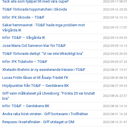
Tack alla som hjälper till med våra cuper!
2022-09-17 08:07
TG&IF förlorade toppmatchen i Skövde
2022-09-16 23:03
Inför: IFK Skövde – TG&IF
2022-09-16 10:10
Säker hemmavinst - TG&IF hade inga problem mot
2022-09-10 17:07
Vårgårda IK
Inför: TG&IF – Vårgårda IK
2022-09-10 09:59
Jose Maria Cid Sameron klar för TG&IF
2022-09-09 14:13
TG&IF förlorade derbyt: ”Vi var inte tillräckligt bra”
2022-09-03 20:03
Inför: IFK Tidaholm – TG&IF
2022-09-03 07:23
Xheladin Brahimi är ny assisterande tränare i TG&IF
2022-08-31 19:57
Lucas Frölin lånas ut till Åsarp-Trädet FK
2022-08-30 08:33
Höjdpunkter från TG&IF – Gerdskens BK
2022-08-27 09:53
Giff vann målkalaset på Ulvesborg: ”Första 20 var brutalt
2022-08-26 22:57
bra”
Inför: TG&IF – Gerdskens BK
2022-08-26 14:10
Andra raka höst-vinsten - Giff bortavann i Trollhättan
2022-08-21 16:23
Respass i kvartsfinalen - Giff utslaget ur DM
2022-08-16 21:47