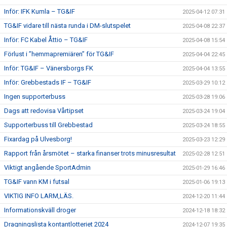
Inför: IFK Kumla – TG&IF
2025-04-12 07:31
TG&IF vidare till nästa runda i DM-slutspelet
2025-04-08 22:37
Inför: FC Kabel Åttio – TG&IF
2025-04-08 15:54
Förlust i ”hemmapremiären” för TG&IF
2025-04-04 22:45
Inför: TG&IF – Vänersborgs FK
2025-04-04 13:55
Inför: Grebbestads IF – TG&IF
2025-03-29 10:12
Ingen supporterbuss
2025-03-28 19:06
Dags att redovisa Vårtipset
2025-03-24 19:04
Supporterbuss till Grebbestad
2025-03-24 18:55
Fixardag på Ulvesborg!
2025-03-23 12:29
Rapport från årsmötet – starka finanser trots minusresultat
2025-02-28 12:51
Viktigt angående SportAdmin
2025-01-29 16:46
TG&IF vann KM i futsal
2025-01-06 19:13
VIKTIG INFO LARM,LÄS.
2024-12-20 11:44
Informationskväll droger
2024-12-18 18:32
Dragningslista kontantlotteriet 2024
2024-12-07 19:35