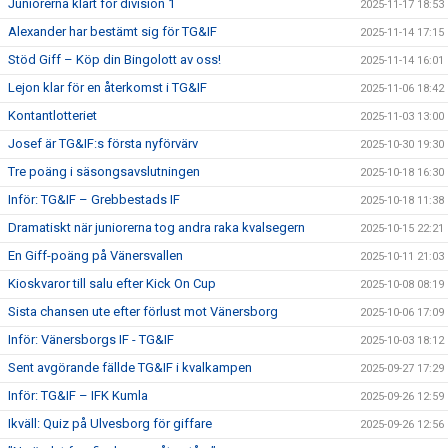
Juniorerna klart för division 1
2025-11-17 18:53
Alexander har bestämt sig för TG&IF
2025-11-14 17:15
Stöd Giff – Köp din Bingolott av oss!
2025-11-14 16:01
Lejon klar för en återkomst i TG&IF
2025-11-06 18:42
Kontantlotteriet
2025-11-03 13:00
Josef är TG&IF:s första nyförvärv
2025-10-30 19:30
Tre poäng i säsongsavslutningen
2025-10-18 16:30
Inför: TG&IF – Grebbestads IF
2025-10-18 11:38
Dramatiskt när juniorerna tog andra raka kvalsegern
2025-10-15 22:21
En Giff-poäng på Vänersvallen
2025-10-11 21:03
Kioskvaror till salu efter Kick On Cup
2025-10-08 08:19
Sista chansen ute efter förlust mot Vänersborg
2025-10-06 17:09
Inför: Vänersborgs IF - TG&IF
2025-10-03 18:12
Sent avgörande fällde TG&IF i kvalkampen
2025-09-27 17:29
Inför: TG&IF – IFK Kumla
2025-09-26 12:59
Ikväll: Quiz på Ulvesborg för giffare
2025-09-26 12:56