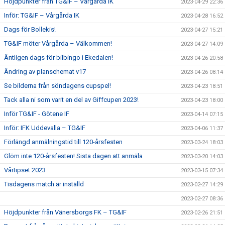
Höjdpunkter från TG&IF – Vårgårda IK
2023-04-29 22:36
Inför: TG&IF – Vårgårda IK
2023-04-28 16:52
Dags för Bollekis!
2023-04-27 15:21
TG&IF möter Vårgårda – Välkommen!
2023-04-27 14:09
Äntligen dags för bilbingo i Ekedalen!
2023-04-26 20:58
Ändring av planschemat v17
2023-04-26 08:14
Se bilderna från söndagens cupspel!
2023-04-23 18:51
Tack alla ni som varit en del av Giffcupen 2023!
2023-04-23 18:00
Inför TG&IF - Götene IF
2023-04-14 07:15
Inför: IFK Uddevalla – TG&IF
2023-04-06 11:37
Förlängd anmälningstid till 120-årsfesten
2023-03-24 18:03
Glöm inte 120-årsfesten! Sista dagen att anmäla
2023-03-20 14:03
Vårtipset 2023
2023-03-15 07:34
Tisdagens match är inställd
2023-02-27 14:29
2023-02-27 08:36
Höjdpunkter från Vänersborgs FK – TG&IF
2023-02-26 21:51