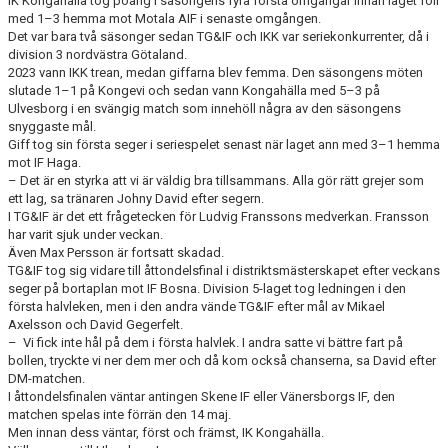
IK Kongahälla tog poäng i säsongens fyra första omgångar innan laget föll
med 1–3 hemma mot Motala AIF i senaste omgången.
Det var bara två säsonger sedan TG&IF och IKK var seriekonkurrenter, då i
CUPER ARBETSBESKRIVNING
division 3 nordvästra Götaland.
2023 vann IKK trean, medan giffarna blev femma. Den säsongens möten
PLANSCHEMA
slutade 1–1 på Kongevi och sedan vann Kongahälla med 5–3 på
Ulvesborg i en svängig match som innehöll några av den säsongens
snyggaste mål.
Giff tog sin första seger i seriespelet senast när laget ann med 3–1 hemma
mot IF Haga.
– Det är en styrka att vi är väldig bra tillsammans. Alla gör rätt grejer som
ett lag, sa tränaren Johny David efter segern.
I TG&IF är det ett frågetecken för Ludvig Franssons medverkan. Fransson
har varit sjuk under veckan.
Även Max Persson är fortsatt skadad.
TG&IF tog sig vidare till åttondelsfinal i distriktsmästerskapet efter veckans
seger på bortaplan mot IF Bosna. Division 5-laget tog ledningen i den
första halvleken, men i den andra vände TG&IF efter mål av Mikael
Axelsson och David Gegerfelt.
– Vi fick inte hål på dem i första halvlek. I andra satte vi bättre fart på
bollen, tryckte vi ner dem mer och då kom också chanserna, sa David efter
DM-matchen.
I åttondelsfinalen väntar antingen Skene IF eller Vänersborgs IF, den
matchen spelas inte förrän den 14 maj.
Men innan dess väntar, först och främst, IK Kongahälla.