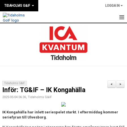
TIDAHOLMS G&IF
LOGGA IN
HEM
FÖRENINGSKALENDERN
NYHETER
KLUBBSTUGAN
KONTAKT
Tidaholms G&IF
<
>
Inför: TG&IF – IK Kongahälla
FÖRENINGEN
2025-05-04 06:36, Tidaholms G&IF
SOUVENIRER
IK Kongahälla har inlett seriespelet starkt. I eftermiddag kommer
GAMLA GIFFS TORSDAGSTRÄFFAR
seriefyran till Ulvesborg.
MATCHER