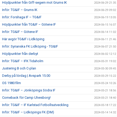
Höjdpunkter från Giff-segern mot Grums IK
2024-06-29 21:35
Inför: TG&IF – Grums IK
2024-06-29 09:02
Inför: Forshaga IF – TG&IF
2024-06-19 13:05
Höjdpunkter från TG&IF – Götene IF
2024-06-15 16:07
Inför: TG&IF – Götene IF
2024-06-14 11:02
Här avgör TG&IF i Lidköping
2024-06-11 21:46
Inför: Syrianska FK Lidköping - TG&IF
2024-06-07 21:50
Höjdpunkter från derbyt
2024-06-02 12:12
Inför: TG&IF – IFK Tidaholm
2024-05-31 19:02
Justering B och C-plan
2024-05-30 09:45
Derby på lördag | Avspark 15.00
2024-05-29 15:22
OS 1980 film
2024-05-24 10:26
Inför: TG&IF – Jönköpings Södra IF
2024-05-21 18:56
Comeback för Camp Ulvesborg!
2024-05-21 18:40
Inför: TG&IF – IF Karlstad Fotbollsutveckling
2024-05-18 17:22
Inför: TG&IF – Lidköpings FK (DM)
2024-05-14 14:32