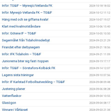
Inför: TG&IF – Myresjö/Vetlanda FK
2024-10-18 18:02
Inför: Myresjö-Vetlanda FK – TG&IF
2024-10-12 11:12
Häng med och se giffarna kvala!
2024-10-07 19:57
Klart med kvalmotståndare
2024-10-06 15:40
Inför: Götene IF – TG&IF
2024-10-05 10:50
Segermålet från Tidaholmsderbyt
2024-09-23 21:29
Firandet efter derbysegern
2024-09-21 18:56
Inför: IFK Tidaholm – TG&IF
2024-09-21 11:09
Juniorerna biter sig fast i toppen
2024-09-19 17:17
Inför: TG&IF – Sörstafors-Kolbäck FK
2024-09-14 12:07
Lagens sista träningar
2024-09-10 07:56
Inför: IF Karlstad Fotbollsutveckling – TG&IF
2024-09-08 09:48
Justering planer
2024-09-06 08:28
Vattenflaskor
2024-09-04 10:55
Glasögon
2024-09-04 08:17
Vinnare i Vårtipset
2024-09-03 21:34