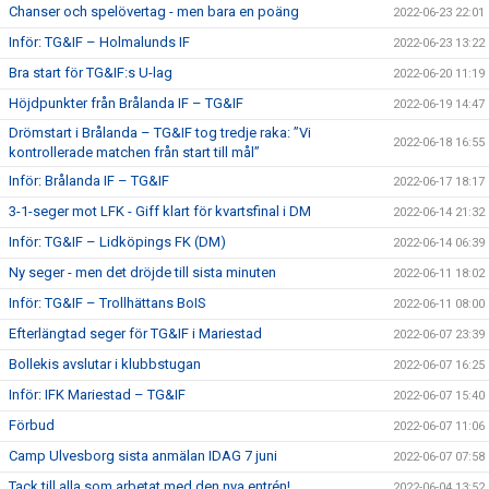
Chanser och spelövertag - men bara en poäng
2022-06-23 22:01
Inför: TG&IF – Holmalunds IF
2022-06-23 13:22
Bra start för TG&IF:s U-lag
2022-06-20 11:19
Höjdpunkter från Brålanda IF – TG&IF
2022-06-19 14:47
Drömstart i Brålanda – TG&IF tog tredje raka: ”Vi
2022-06-18 16:55
kontrollerade matchen från start till mål”
Inför: Brålanda IF – TG&IF
2022-06-17 18:17
3-1-seger mot LFK - Giff klart för kvartsfinal i DM
2022-06-14 21:32
Inför: TG&IF – Lidköpings FK (DM)
2022-06-14 06:39
Ny seger - men det dröjde till sista minuten
2022-06-11 18:02
Inför: TG&IF – Trollhättans BoIS
2022-06-11 08:00
Efterlängtad seger för TG&IF i Mariestad
2022-06-07 23:39
Bollekis avslutar i klubbstugan
2022-06-07 16:25
Inför: IFK Mariestad – TG&IF
2022-06-07 15:40
Förbud
2022-06-07 11:06
Camp Ulvesborg sista anmälan IDAG 7 juni
2022-06-07 07:58
Tack till alla som arbetat med den nya entrén!
2022-06-04 13:52