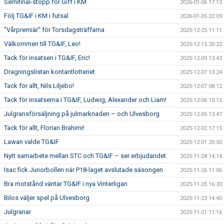
Semifinal-stopp för Giff i KM
2026-01-06 17:13
Följ TG&IF i KM i futsal
2026-01-05 22:09
”Vårpremiär” för Torsdagsträffarna
2025-12-25 11:11
Välkommen till TG&IF, Leo!
2025-12-15 20:22
Tack för insatsen i TG&IF, Eric!
2025-12-09 13:43
Dragningslistan kontantlotteriet
2025-12-07 13:24
Tack för allt, Nils Liljebo!
2025-12-07 08:12
Tack för insatserna i TG&IF, Ludwig, Alexander och Liam!
2025-12-06 10:15
Julgransförsäljning på julmarknaden – och Ulvesborg
2025-12-05 13:47
Tack för allt, Florian Brahimi!
2025-12-02 17:15
Lawan valde TG&IF
2025-12-01 20:50
Nytt samarbete mellan STC och TG&IF – ser erbjudandet
2025-11-28 14:14
Isac fick Junorbollen när P18-laget avslutade säsongen
2025-11-26 11:06
Bra motstånd väntar TG&IF i nya Vinterligan
2025-11-25 16:33
Bilos väljer spel på Ulvesborg
2025-11-23 14:40
Julgranar
2025-11-21 11:16