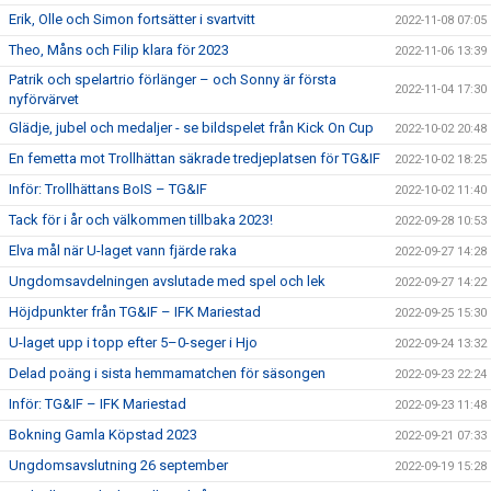
Erik, Olle och Simon fortsätter i svartvitt
2022-11-08 07:05
Theo, Måns och Filip klara för 2023
2022-11-06 13:39
Patrik och spelartrio förlänger – och Sonny är första
2022-11-04 17:30
nyförvärvet
Glädje, jubel och medaljer - se bildspelet från Kick On Cup
2022-10-02 20:48
En femetta mot Trollhättan säkrade tredjeplatsen för TG&IF
2022-10-02 18:25
Inför: Trollhättans BoIS – TG&IF
2022-10-02 11:40
Tack för i år och välkommen tillbaka 2023!
2022-09-28 10:53
Elva mål när U-laget vann fjärde raka
2022-09-27 14:28
Ungdomsavdelningen avslutade med spel och lek
2022-09-27 14:22
Höjdpunkter från TG&IF – IFK Mariestad
2022-09-25 15:30
U-laget upp i topp efter 5–0-seger i Hjo
2022-09-24 13:32
Delad poäng i sista hemmamatchen för säsongen
2022-09-23 22:24
Inför: TG&IF – IFK Mariestad
2022-09-23 11:48
Bokning Gamla Köpstad 2023
2022-09-21 07:33
Ungdomsavslutning 26 september
2022-09-19 15:28