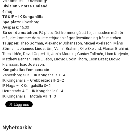
Välkommen till Ulvesborg!
Division 2 norra Götland
4 maj
TG&IF – IK Kongahälla
Spelplats:
Ulvesborg.
Avspark:
16.00
Så ser du matchen:
På plats. Det kommer gå att följa matchen mål för
mål, det kommer dock inte erbjudas någon livesändning från matchen.
Truppen:
Theo Sörman, Alexander Johansson, Mikael Axelsson, Måns
Sörman, Johannes Lindström, Valmir Brahimi, Olle Ekelund, Florian Brahimi,
Theo Lidén, David Gegerfelt, Josip Maracic, Gustav Tollmén, Liam Korjenic,
Matthew Bennani, Nils Liljebo, Ludvig Bodin Thorn, Leon Lazar, Ludvig
Fransson, Isac Joelsson.
Kongahällas fem senaste
Vänersborgs FK – IK Kongahälla 1–4
IK Kongahälla – Grebbestads IF 2–2
IF Haga – IK Kongahälla 0–2
Herrestads AIF – IK Kongahälla 0–4
IK Kongahälla – Motala AIF 1–3
Nyhetsarkiv