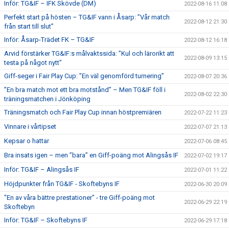
Inför: TG&IF – IFK Skövde (DM)
2022-08-16 11:08
Perfekt start på hösten – TG&IF vann i Åsarp: ”Vår match
2022-08-12 21:30
från start till slut”
Inför: Åsarp-Trädet FK – TG&IF
2022-08-12 16:18
Arvid förstärker TG&IF:s målvaktssida: ”Kul och lärorikt att
2022-08-09 13:15
testa på något nytt”
Giff-seger i Fair Play Cup: ”En väl genomförd turnering”
2022-08-07 20:36
”En bra match mot ett bra motstånd” – Men TG&IF föll i
2022-08-02 22:30
träningsmatchen i Jönköping
Träningsmatch och Fair Play Cup innan höstpremiären
2022-07-22 11:23
Vinnare i vårtipset
2022-07-07 21:13
Kepsar o hattar
2022-07-06 08:45
Bra insats igen – men ”bara” en Giff-poäng mot Alingsås IF
2022-07-02 19:17
Inför: TG&IF – Alingsås IF
2022-07-01 11:22
Höjdpunkter från TG&IF - Skoftebyns IF
2022-06-30 20:09
"En av våra bättre prestationer" - tre Giff-poäng mot
2022-06-29 22:19
Skoftebyn
Inför: TG&IF – Skoftebyns IF
2022-06-29 17:18