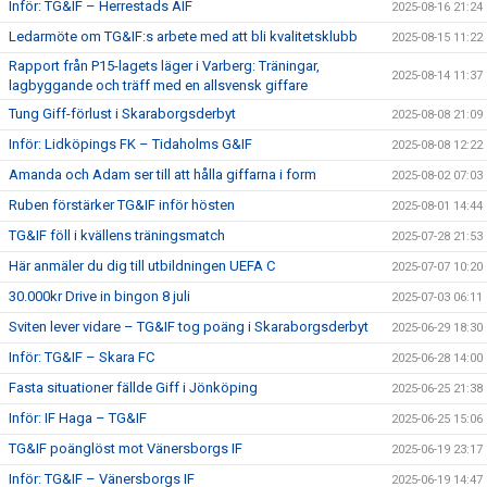
Inför: TG&IF – Herrestads AIF
2025-08-16 21:24
Ledarmöte om TG&IF:s arbete med att bli kvalitetsklubb
2025-08-15 11:22
Rapport från P15-lagets läger i Varberg: Träningar,
2025-08-14 11:37
lagbyggande och träff med en allsvensk giffare
Tung Giff-förlust i Skaraborgsderbyt
2025-08-08 21:09
Inför: Lidköpings FK – Tidaholms G&IF
2025-08-08 12:22
Amanda och Adam ser till att hålla giffarna i form
2025-08-02 07:03
Ruben förstärker TG&IF inför hösten
2025-08-01 14:44
TG&IF föll i kvällens träningsmatch
2025-07-28 21:53
Här anmäler du dig till utbildningen UEFA C
2025-07-07 10:20
30.000kr Drive in bingon 8 juli
2025-07-03 06:11
Sviten lever vidare – TG&IF tog poäng i Skaraborgsderbyt
2025-06-29 18:30
Inför: TG&IF – Skara FC
2025-06-28 14:00
Fasta situationer fällde Giff i Jönköping
2025-06-25 21:38
Inför: IF Haga – TG&IF
2025-06-25 15:06
TG&IF poänglöst mot Vänersborgs IF
2025-06-19 23:17
Inför: TG&IF – Vänersborgs IF
2025-06-19 14:47