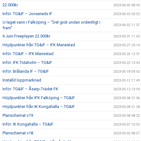
22.000kr
2023-06-05 08:45
Inför: TG&IF – Jonsereds IF
2023-06-03 20:52
U-laget vann i Falköping – ”Det gick undan ordentligt i
2023-06-02 11:37
fram”
6 Juni Freeplayen 22.000kr
2023-05-31 11:42
Höjdpunkter från TG&IF – IFK Mariestad
2023-05-27 23:14
Inför: TG&IF – IFK Mariestad
2023-05-26 12:31
Inför: IFK Tidaholm – TG&IF
2023-05-22 13:43
Inför: Brålanda IF – TG&IF
2023-05-18 09:55
Inställd loppmarknad
2023-05-12 17:49
Inför: TG&IF – Åsarp-Trädet FK
2023-05-12 13:59
Höjdpunkter från IFK Falköping – TG&IF
2023-05-08 21:36
Höjdpunkter från IK Kongahälla – TG&IF
2023-05-08 21:28
Planschemat v19
2023-05-08 08:32
Inför: IK Kongahälla – TG&IF
2023-05-07 10:55
Planschemat v18
2023-05-02 08:57