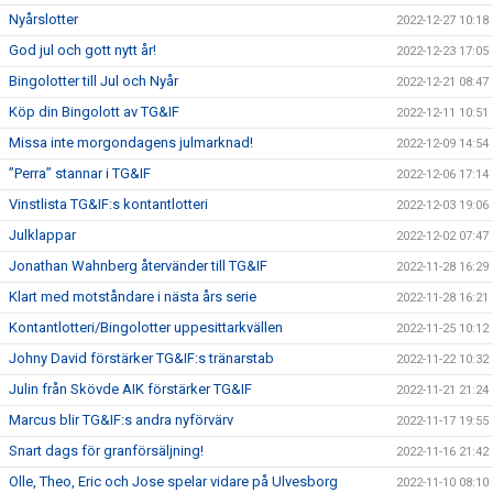
Nyårslotter
2022-12-27 10:18
God jul och gott nytt år!
2022-12-23 17:05
Bingolotter till Jul och Nyår
2022-12-21 08:47
Köp din Bingolott av TG&IF
2022-12-11 10:51
Missa inte morgondagens julmarknad!
2022-12-09 14:54
”Perra” stannar i TG&IF
2022-12-06 17:14
Vinstlista TG&IF:s kontantlotteri
2022-12-03 19:06
Julklappar
2022-12-02 07:47
Jonathan Wahnberg återvänder till TG&IF
2022-11-28 16:29
Klart med motståndare i nästa års serie
2022-11-28 16:21
Kontantlotteri/Bingolotter uppesittarkvällen
2022-11-25 10:12
Johny David förstärker TG&IF:s tränarstab
2022-11-22 10:32
Julin från Skövde AIK förstärker TG&IF
2022-11-21 21:24
Marcus blir TG&IF:s andra nyförvärv
2022-11-17 19:55
Snart dags för granförsäljning!
2022-11-16 21:42
Olle, Theo, Eric och Jose spelar vidare på Ulvesborg
2022-11-10 08:10