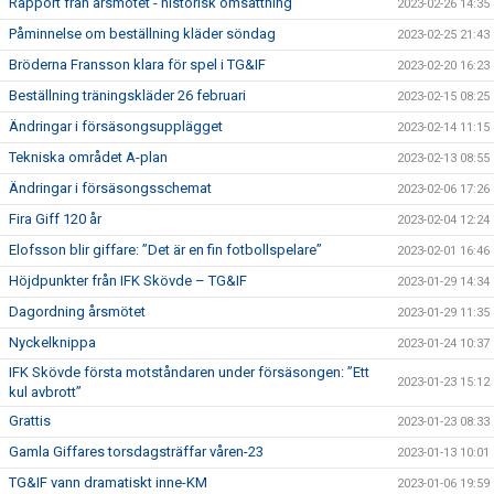
Rapport från årsmötet - historisk omsättning
2023-02-26 14:35
Påminnelse om beställning kläder söndag
2023-02-25 21:43
Bröderna Fransson klara för spel i TG&IF
2023-02-20 16:23
Beställning träningskläder 26 februari
2023-02-15 08:25
Ändringar i försäsongsupplägget
2023-02-14 11:15
Tekniska området A-plan
2023-02-13 08:55
Ändringar i försäsongsschemat
2023-02-06 17:26
Fira Giff 120 år
2023-02-04 12:24
Elofsson blir giffare: ”Det är en fin fotbollspelare”
2023-02-01 16:46
Höjdpunkter från IFK Skövde – TG&IF
2023-01-29 14:34
Dagordning årsmötet
2023-01-29 11:35
Nyckelknippa
2023-01-24 10:37
IFK Skövde första motståndaren under försäsongen: ”Ett
2023-01-23 15:12
kul avbrott”
Grattis
2023-01-23 08:33
Gamla Giffares torsdagsträffar våren-23
2023-01-13 10:01
TG&IF vann dramatiskt inne-KM
2023-01-06 19:59