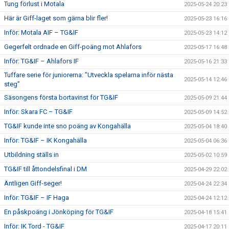
Tung förlust i Motala
2025-05-24 20:23
Här är Giff-laget som gärna blir fler!
2025-05-23 16:16
Inför: Motala AIF – TG&IF
2025-05-23 14:12
Gegerfelt ordnade en Giff-poäng mot Ahlafors
2025-05-17 16:48
Inför: TG&IF – Ahlafors IF
2025-05-16 21:33
Tuffare serie för juniorerna: ”Utveckla spelarna inför nästa
2025-05-14 12:46
steg”
Säsongens första bortavinst för TG&IF
2025-05-09 21:44
Inför: Skara FC – TG&IF
2025-05-09 14:52
TG&IF kunde inte sno poäng av Kongahälla
2025-05-04 18:40
Inför: TG&IF – IK Kongahälla
2025-05-04 06:36
Utbildning ställs in
2025-05-02 10:59
TG&IF till åttondelsfinal i DM
2025-04-29 22:02
Äntligen Giff-seger!
2025-04-24 22:34
Inför: TG&IF – IF Haga
2025-04-24 12:12
En påskpoäng i Jönköping för TG&IF
2025-04-18 15:41
Inför: IK Tord - TG&IF
2025-04-17 20:11