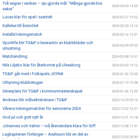
Två segrar i veckan – sju gjorda mål: ”Många gjorde bra
2024-03-09 14:09
saker”
Lucas klar för spel i svartvitt
2024-02-27 19:52
Kallelse till årsmötet
2024-02-20 13:14
Inställd träningsmatch
2024-02-16 13:31
Sportlife blir TG&IF:s leverantör av klubbkläder och
2024-02-09 09:52
utrustning
Matchändring
2024-02-08 10:51
Nils Liljebo klar för återkomst på Ulvesborg
2024-02-02 19:12
TG&IF går med i Folkspels JOYNA
2024-01-26 10:00
Uthyrning klubbstugan
2024-01-19 10:38
Silverplats för TG&IF i kommunmästerskapet
2024-01-06 15:02
Andreas blir målvaktstränare i TG&IF
2023-12-29 09:10
Vårens träningsmatcher för seniorerna 2024
2023-12-22 16:57
God jul och gott nytt år
2023-12-21 15:18
Johannes och Valmir – två återvändare klara för Giff
2023-12-08 17:47
Lagkaptenen förlänger – Axelsson blir en del av
2023-12-03 20:49