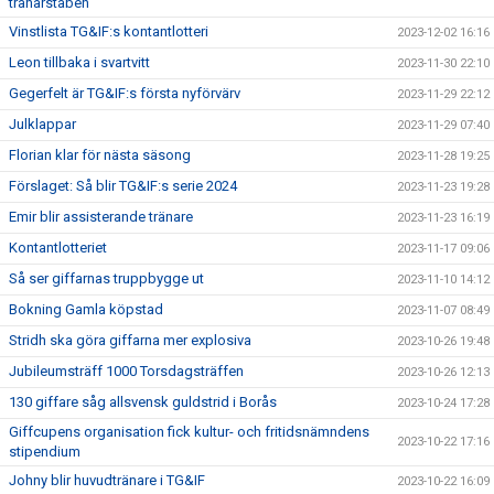
tränarstaben
Vinstlista TG&IF:s kontantlotteri
2023-12-02 16:16
Leon tillbaka i svartvitt
2023-11-30 22:10
Gegerfelt är TG&IF:s första nyförvärv
2023-11-29 22:12
Julklappar
2023-11-29 07:40
Florian klar för nästa säsong
2023-11-28 19:25
Förslaget: Så blir TG&IF:s serie 2024
2023-11-23 19:28
Emir blir assisterande tränare
2023-11-23 16:19
Kontantlotteriet
2023-11-17 09:06
Så ser giffarnas truppbygge ut
2023-11-10 14:12
Bokning Gamla köpstad
2023-11-07 08:49
Stridh ska göra giffarna mer explosiva
2023-10-26 19:48
Jubileumsträff 1000 Torsdagsträffen
2023-10-26 12:13
130 giffare såg allsvensk guldstrid i Borås
2023-10-24 17:28
Giffcupens organisation fick kultur- och fritidsnämndens
2023-10-22 17:16
stipendium
Johny blir huvudtränare i TG&IF
2023-10-22 16:09