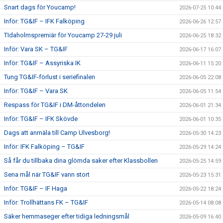
Snart dags för Youcamp!
2026-07-25 10:44
Inför: TG&IF – IFK Falköping
2026-06-26 12:57
TIdaholmspremiär för Youcamp 27-29 juli
2026-06-25 18:32
Inför: Vara SK – TG&IF
2026-06-17 16:07
Inför: TG&IF – Assyriska IK
2026-06-11 15:20
Tung TG&IF-förlust i seriefinalen
2026-06-05 22:08
Inför: TG&IF – Vara SK
2026-06-05 11:54
Respass för TG&IF i DM-åttondelen
2026-06-01 21:34
Inför: TG&IF – IFK Skövde
2026-06-01 10:35
Dags att anmäla till Camp Ulvesborg!
2026-05-30 14:23
Inför: IFK Falköping – TG&IF
2026-05-29 14:24
Så får du tillbaka dina glömda saker efter Klassbollen
2026-05-25 14:59
Sena mål när TG&IF vann stort
2026-05-23 15:31
Inför: TG&IF – IF Haga
2026-05-22 18:24
Inför: Trollhättans FK – TG&IF
2026-05-14 08:08
Säker hemmaseger efter tidiga ledningsmål
2026-05-09 16:40