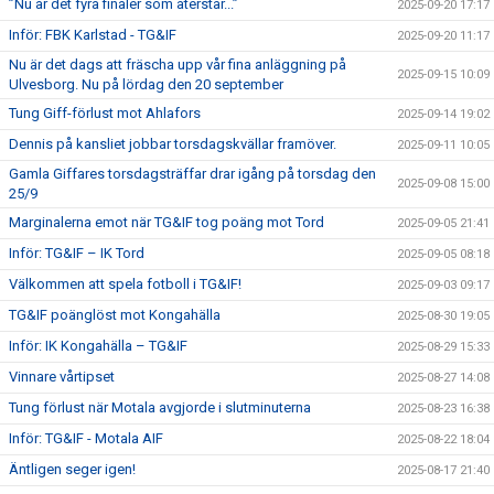
”Nu är det fyra finaler som återstår...”
2025-09-20 17:17
Inför: FBK Karlstad - TG&IF
2025-09-20 11:17
Nu är det dags att fräscha upp vår fina anläggning på
2025-09-15 10:09
Ulvesborg. Nu på lördag den 20 september
Tung Giff-förlust mot Ahlafors
2025-09-14 19:02
Dennis på kansliet jobbar torsdagskvällar framöver.
2025-09-11 10:05
Gamla Giffares torsdagsträffar drar igång på torsdag den
2025-09-08 15:00
25/9
Marginalerna emot när TG&IF tog poäng mot Tord
2025-09-05 21:41
Inför: TG&IF – IK Tord
2025-09-05 08:18
Välkommen att spela fotboll i TG&IF!
2025-09-03 09:17
TG&IF poänglöst mot Kongahälla
2025-08-30 19:05
Inför: IK Kongahälla – TG&IF
2025-08-29 15:33
Vinnare vårtipset
2025-08-27 14:08
Tung förlust när Motala avgjorde i slutminuterna
2025-08-23 16:38
Inför: TG&IF - Motala AIF
2025-08-22 18:04
Äntligen seger igen!
2025-08-17 21:40