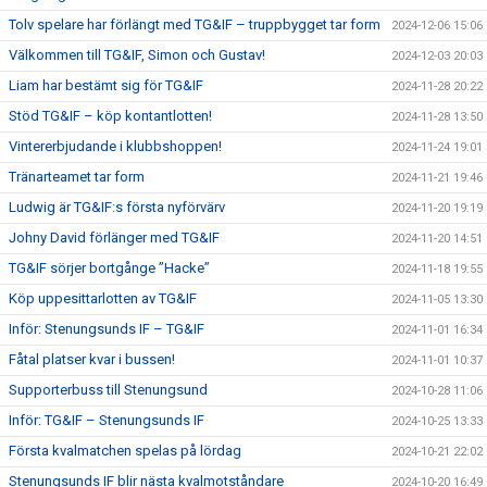
Tolv spelare har förlängt med TG&IF – truppbygget tar form
2024-12-06 15:06
Välkommen till TG&IF, Simon och Gustav!
2024-12-03 20:03
Liam har bestämt sig för TG&IF
2024-11-28 20:22
Stöd TG&IF – köp kontantlotten!
2024-11-28 13:50
Vintererbjudande i klubbshoppen!
2024-11-24 19:01
Tränarteamet tar form
2024-11-21 19:46
Ludwig är TG&IF:s första nyförvärv
2024-11-20 19:19
Johny David förlänger med TG&IF
2024-11-20 14:51
TG&IF sörjer bortgånge ”Hacke”
2024-11-18 19:55
Köp uppesittarlotten av TG&IF
2024-11-05 13:30
Inför: Stenungsunds IF – TG&IF
2024-11-01 16:34
Fåtal platser kvar i bussen!
2024-11-01 10:37
Supporterbuss till Stenungsund
2024-10-28 11:06
Inför: TG&IF – Stenungsunds IF
2024-10-25 13:33
Första kvalmatchen spelas på lördag
2024-10-21 22:02
Stenungsunds IF blir nästa kvalmotståndare
2024-10-20 16:49