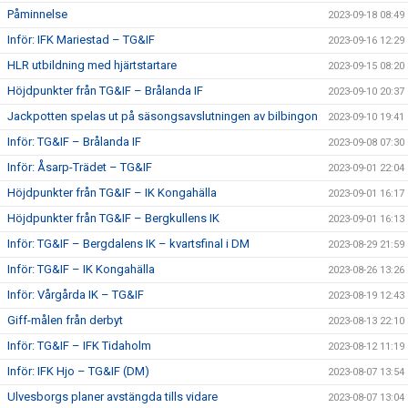
Påminnelse
2023-09-18 08:49
Inför: IFK Mariestad – TG&IF
2023-09-16 12:29
HLR utbildning med hjärtstartare
2023-09-15 08:20
Höjdpunkter från TG&IF – Brålanda IF
2023-09-10 20:37
Jackpotten spelas ut på säsongsavslutningen av bilbingon
2023-09-10 19:41
Inför: TG&IF – Brålanda IF
2023-09-08 07:30
Inför: Åsarp-Trädet – TG&IF
2023-09-01 22:04
Höjdpunkter från TG&IF – IK Kongahälla
2023-09-01 16:17
Höjdpunkter från TG&IF – Bergkullens IK
2023-09-01 16:13
Inför: TG&IF – Bergdalens IK – kvartsfinal i DM
2023-08-29 21:59
Inför: TG&IF – IK Kongahälla
2023-08-26 13:26
Inför: Vårgårda IK – TG&IF
2023-08-19 12:43
Giff-målen från derbyt
2023-08-13 22:10
Inför: TG&IF – IFK Tidaholm
2023-08-12 11:19
Inför: IFK Hjo – TG&IF (DM)
2023-08-07 13:54
Ulvesborgs planer avstängda tills vidare
2023-08-07 13:04