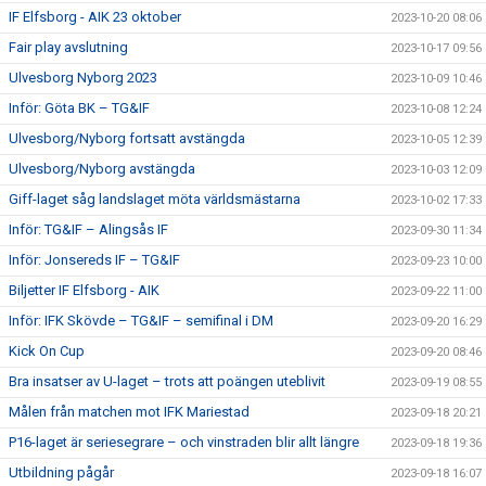
IF Elfsborg - AIK 23 oktober
2023-10-20 08:06
Fair play avslutning
2023-10-17 09:56
Ulvesborg Nyborg 2023
2023-10-09 10:46
Inför: Göta BK – TG&IF
2023-10-08 12:24
Ulvesborg/Nyborg fortsatt avstängda
2023-10-05 12:39
Ulvesborg/Nyborg avstängda
2023-10-03 12:09
Giff-laget såg landslaget möta världsmästarna
2023-10-02 17:33
Inför: TG&IF – Alingsås IF
2023-09-30 11:34
Inför: Jonsereds IF – TG&IF
2023-09-23 10:00
Biljetter IF Elfsborg - AIK
2023-09-22 11:00
Inför: IFK Skövde – TG&IF – semifinal i DM
2023-09-20 16:29
Kick On Cup
2023-09-20 08:46
Bra insatser av U-laget – trots att poängen uteblivit
2023-09-19 08:55
Målen från matchen mot IFK Mariestad
2023-09-18 20:21
P16-laget är seriesegrare – och vinstraden blir allt längre
2023-09-18 19:36
Utbildning pågår
2023-09-18 16:07