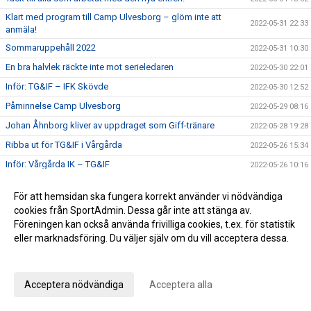
Klart med program till Camp Ulvesborg – glöm inte att
2022-05-31 22:33
anmäla!
Sommaruppehåll 2022
2022-05-31 10:30
En bra halvlek räckte inte mot serieledaren
2022-05-30 22:01
Inför: TG&IF – IFK Skövde
2022-05-30 12:52
Påminnelse Camp Ulvesborg
2022-05-29 08:16
Johan Åhnborg kliver av uppdraget som Giff-tränare
2022-05-28 19:28
Ribba ut för TG&IF i Vårgårda
2022-05-26 15:34
Inför: Vårgårda IK – TG&IF
2022-05-26 10:16
I sommar blir det comeback för Camp Ulvesborg
2022-05-23 16:14
För att hemsidan ska fungera korrekt använder vi nödvändiga
Uddamålsförlust i derbyt
2022-05-21 21:34
cookies från SportAdmin. Dessa går inte att stänga av.
Inför: TG&IF – IFK Tidaholm
Föreningen kan också använda frivilliga cookies, t.ex. för statistik
2022-05-21 07:03
eller marknadsföring. Du väljer själv om du vill acceptera dessa.
Sörman: ”Att vinna ett derby är det bästa som kan hända”
2022-05-20 17:28
Anpassa dina val
Florians första Tidaholmsderby – ”en kittlande känsla”
2022-05-19 20:35
TG&IF enkelt vidare i DM
2022-05-17 22:04
Acceptera nödvändiga
Acceptera alla
Inför: Skultorps IF – TG&IF (DM)
2022-05-17 10:35