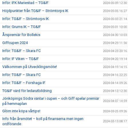
Inför: IFK Mariestad – TG&IF
2024-05-09 12:30
Höjdpunkter från TG&IF – Strömtorps IK
2024-05-05 16:27
Inför: TG&IF – Strömtorps IK
2024-05-03 21:14
Inför: Grums IK – TG&IF
2024-05-01 10:00
Årspremiär för Bollekis
2024-04-30 10:03
Giffcupen 2024
2024-04-29 11:56
Inför: TG&IF – Skara FC
2024-04-23 20:16
Inför: IF Viken – TG&IF
2024-04-20 19:14
Välkommen på Utvecklingsmöte!
2024-04-19 14:15
Inför: TG&IF – Skara FC
2024-04-16 22:25
Inför: TG&IF – Forshaga IF
2024-04-14 09:26
TG&IF värd för ledarutbildning
2024-04-13 12:30
Jönköpings Södra väntar i cupen – och Giff spelar premiär
2024-04-07 14:59
på hemmaplan
Glöm inte köpa vårtips!
2024-03-25 09:26
Info från årsmötet – koll på finanserna men ingen
2024-03-13 08:17
ordförande