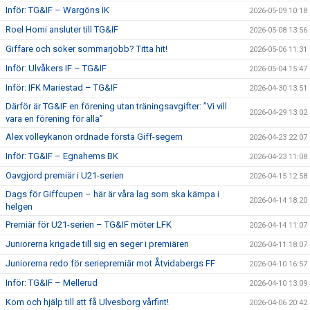
Inför: TG&IF – Wargöns IK
2026-05-09 10:18
Roel Homi ansluter till TG&IF
2026-05-08 13:56
Giffare och söker sommarjobb? Titta hit!
2026-05-06 11:31
Inför: Ulvåkers IF – TG&IF
2026-05-04 15:47
Inför: IFK Mariestad – TG&IF
2026-04-30 13:51
Därför är TG&IF en förening utan träningsavgifter: ”Vi vill
2026-04-29 13:02
vara en förening för alla”
Alex volleykanon ordnade första Giff-segern
2026-04-23 22:07
Inför: TG&IF – Egnahems BK
2026-04-23 11:08
Oavgjord premiär i U21-serien
2026-04-15 12:58
Dags för Giffcupen – här är våra lag som ska kämpa i
2026-04-14 18:20
helgen
Premiär för U21-serien – TG&IF möter LFK
2026-04-14 11:07
Juniorerna krigade till sig en seger i premiären
2026-04-11 18:07
Juniorerna redo för seriepremiär mot Åtvidabergs FF
2026-04-10 16:57
Inför: TG&IF – Mellerud
2026-04-10 13:09
Kom och hjälp till att få Ulvesborg vårfint!
2026-04-06 20:42