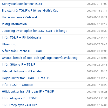
Sonny Karlsson lämnar TG&IF
2023-07-31 11:06
Bra start för TG&IF:s P16-lag i Gothia Cup
2023-07-18 21:14
Här är vinnarna i Vårtipset
2023-07-10 10:29
Viktig information
2023-07-07 12:12
Justering av vinstplan för ESK/TG&IF:s bilbingo
2023-06-30 18:32
Inför: TG&IF – IFK Uddevalla
2023-06-27 14:47
Ulvesborg
2023-06-27 08:48
Målen från Götene IF – TG&IF
2023-06-23 12:30
Oväntat besök på sex- och sjuåringarnas våravslutning
2023-06-22 10:03
Inför: Götene IF – TG&IF
2023-06-22 09:45
U-laget derbyvann i Ekedalen
2023-06-21 20:15
Höjdpunkter från TG&IF – Göta BK
2023-06-19 13:12
Inför: TG&IF – Göta BK
2023-06-17 15:25
Höjdpunkter från Alingsås IF – TG&IF
2023-06-10 18:23
Inför: Alingsås IF – TG&IF
2023-06-09 11:32
13/6 Freeplayen 24.000kr
2023-06-07 14:09