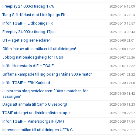
Freeplay 24.000kr tisdag 17/6
2025-06-16 18:09
Tung Giff-förlust mot Lidköpings FK
2025-06-13 22:14
Inför: TG&IF – Lidköpings FK
2025-06-13 13:57
Freeplay 24.000kr tisdag 17juni
2025-06-13 09:43
U17-laget slog serieledaren
2025-06-08 21:01
Glöm inte av att anmäla er till utbildningen!
2025-06-08 16:32
Jobbig nationaldagshelg för TG&IF
2025-06-07 22:26
Inför: Herrestads AIF – TG&IF
2025-06-07 12:32
Giffarna kämpade till sig poäng i Måns 300:e match
2025-06-01 21:22
Inför: TG&IF – FBK Karlstad
2025-05-30 17:00
Juniorerna slog serieledaren: ”Bästa matchen för
2025-05-30 11:42
säsongen”
Dags att anmäla till Camp Ulvesborg!
2025-05-30 11:23
TG&IF utslaget ur distriksmästerskapet
2025-05-28 22:27
Inför: TG&IF – Vänersborgs IF (DM)
2025-05-28 17:54
Intresseanmälan till utbildningen UEFA C
2025-05-24 20:27