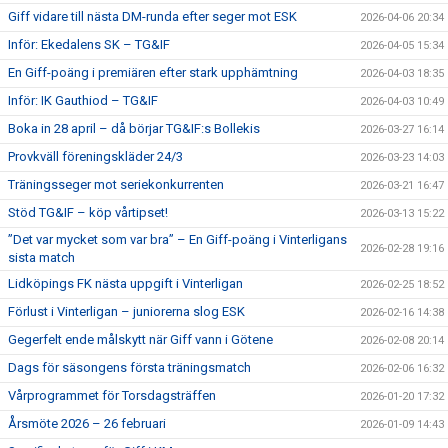
Giff vidare till nästa DM-runda efter seger mot ESK
2026-04-06 20:34
Inför: Ekedalens SK – TG&IF
2026-04-05 15:34
En Giff-poäng i premiären efter stark upphämtning
2026-04-03 18:35
Inför: IK Gauthiod – TG&IF
2026-04-03 10:49
Boka in 28 april – då börjar TG&IF:s Bollekis
2026-03-27 16:14
Provkväll föreningskläder 24/3
2026-03-23 14:03
Träningsseger mot seriekonkurrenten
2026-03-21 16:47
Stöd TG&IF – köp vårtipset!
2026-03-13 15:22
”Det var mycket som var bra” – En Giff-poäng i Vinterligans
2026-02-28 19:16
sista match
Lidköpings FK nästa uppgift i Vinterligan
2026-02-25 18:52
Förlust i Vinterligan – juniorerna slog ESK
2026-02-16 14:38
Gegerfelt ende målskytt när Giff vann i Götene
2026-02-08 20:14
Dags för säsongens första träningsmatch
2026-02-06 16:32
Vårprogrammet för Torsdagsträffen
2026-01-20 17:32
Årsmöte 2026 – 26 februari
2026-01-09 14:43