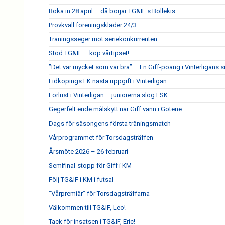
Boka in 28 april – då börjar TG&IF:s Bollekis
Provkväll föreningskläder 24/3
Träningsseger mot seriekonkurrenten
Stöd TG&IF – köp vårtipset!
”Det var mycket som var bra” – En Giff-poäng i Vinterligans 
Lidköpings FK nästa uppgift i Vinterligan
Förlust i Vinterligan – juniorerna slog ESK
Gegerfelt ende målskytt när Giff vann i Götene
Dags för säsongens första träningsmatch
Vårprogrammet för Torsdagsträffen
Årsmöte 2026 – 26 februari
Semifinal-stopp för Giff i KM
Följ TG&IF i KM i futsal
”Vårpremiär” för Torsdagsträffarna
Välkommen till TG&IF, Leo!
Tack för insatsen i TG&IF, Eric!