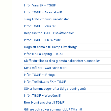
Inför: Vara SK – TG&IF
Inför: TG&IF – Assyriska IK
Tung TG&IF-förlust i seriefinalen
Inför: TG&IF – Vara SK
Respass för TG&IF i DM-åttondelen
Inför: TG&IF – IFK Skövde
Dags att anmäla till Camp Ulvesborg!
Inför: IFK Falköping – TG&IF
Så får du tillbaka dina glömda saker efter Klassbollen
Sena mål när TG&IF vann stort
Inför: TG&IF – IF Haga
Inför: Trollhättans FK – TG&IF
Säker hemmaseger efter tidiga ledningsmål
Inför: TG&IF – Wargöns IK
Roel Homi ansluter till TG&IF
Giffare och söker sommarjobb? Titta hit!