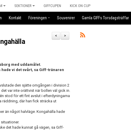
M
SEKTIONER
GIFFCUPEN
KICK ON CUP
n
Kontakt
Föreningen
Souvenirer
Gamla GIFFs Torsdagsträffar
<
>
ngahälla
esborg med uddamålet.
å hade vi det svårt, sa Giff-tränaren
slutade den sjätte omgången i division 2
det var inte orättvist när bollen väl gick in.
dén stod för ett fint avslut i efterdyningarna
a räddning, där han fick sträcka ut
 mer än något halvläge. Kongahälla hade
 situationer.
nske det hade kunnat gå vägen, sa Giff-