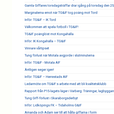
Gamla Giffares torsdagsträffar drar igång på torsdag den 25
Marginalerna emot när TG&IF tog poäng mot Tord
Inför: TG&IF – IK Tord
Välkommen att spela fotboll i TG&IF!
TG&IF poänglöst mot Kongahälla
Inför: IK Kongahälla – TG&IF
Vinnare vårtipset
Tung förlust när Motala avgjorde i slutminuterna
Inför: TG&IF - Motala AIF
Äntligen seger igen!
Inför: TG&IF – Herrestads AIF
Ledarmöte om TG&IF:s arbete med att bli kvalitetsklubb
Rapport från P15-lagets läger i Varberg: Träningar, lagbygga
Tung Giff-förlust i Skaraborgsderbyt
Inför: Lidköpings FK – Tidaholms G&IF
Amanda och Adam ser till att hålla giffarna i form