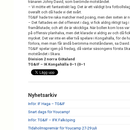
tränaren Johny David, som berömde motståndet.
– Vi mötte ett fantastiskt lag. Det är ett väldigt bra fotbollsla
överallt och då hade vi det svårt.
TG&IF hade tre raka matcher med poäng, men den sviten är n
– Det fattades en del offensivt i dag, vi fick aldrig riktigt tag i
framåtlutade, och att de är skickliga. När bollen kom loss var 
på offensiv planhalva, men det klarade vi aldrig av och då fick
mycket. Det var inte en eller två spelare i Kongahälla, för de 
förlora, men man får ändå berömma motståndaren, sa David.
TG&IF spelar igen på fredag, då väntar säsongens första Sk
motståndet i Skara.
Division 2 norra Götaland
TG&IF – IK Kongahälla 0–1 (0–1
Nyhetsarkiv
Inför: IF Haga – TG&IF
Snart dags för Youcamp!
Inför: TG&IF – IFK Falköping
TIdaholmspremiär för Youcamp 27-29 juli