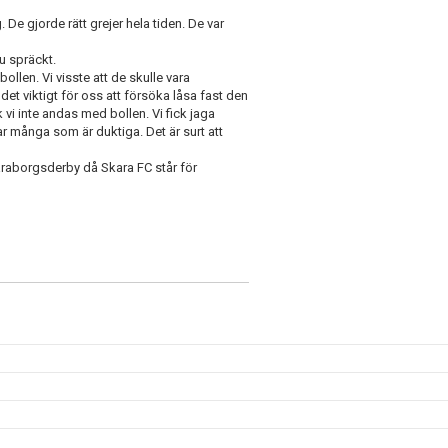
g. De gjorde rätt grejer hela tiden. De var
u spräckt.
 bollen. Vi visste att de skulle vara
det viktigt för oss att försöka låsa fast den
 vi inte andas med bollen. Vi fick jaga
har många som är duktiga. Det är surt att
araborgsderby då Skara FC står för