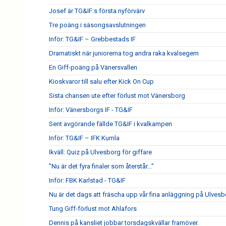
Josef är TG&IF:s första nyförvärv
Tre poäng i säsongsavslutningen
Inför: TG&IF – Grebbestads IF
Dramatiskt när juniorerna tog andra raka kvalsegern
En Giff-poäng på Vänersvallen
Kioskvaror till salu efter Kick On Cup
Sista chansen ute efter förlust mot Vänersborg
Inför: Vänersborgs IF - TG&IF
Sent avgörande fällde TG&IF i kvalkampen
Inför: TG&IF – IFK Kumla
Ikväll: Quiz på Ulvesborg för giffare
”Nu är det fyra finaler som återstår...”
Inför: FBK Karlstad - TG&IF
Nu är det dags att fräscha upp vår fina anläggning på Ulves
Tung Giff-förlust mot Ahlafors
Dennis på kansliet jobbar torsdagskvällar framöver.