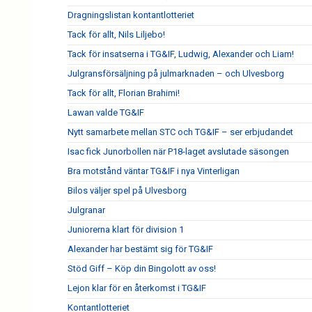
Dragningslistan kontantlotteriet
Tack för allt, Nils Liljebo!
Tack för insatserna i TG&IF, Ludwig, Alexander och Liam!
Julgransförsäljning på julmarknaden – och Ulvesborg
Tack för allt, Florian Brahimi!
Lawan valde TG&IF
Nytt samarbete mellan STC och TG&IF – ser erbjudandet
Isac fick Junorbollen när P18-laget avslutade säsongen
Bra motstånd väntar TG&IF i nya Vinterligan
Bilos väljer spel på Ulvesborg
Julgranar
Juniorerna klart för division 1
Alexander har bestämt sig för TG&IF
Stöd Giff – Köp din Bingolott av oss!
Lejon klar för en återkomst i TG&IF
Kontantlotteriet