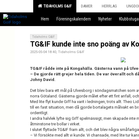
TIDAHOLMS G&IF
DAMER
HERRLAG
UNGDO
Hem
Föreningskalendern
Nyheter
Klubbstuga
Tidaholms G&IF
TG&IF kunde inte sno poäng av Ko
2025-05-04 18:40, Tidaholms G&IF
TG&IF rådde inte på Kongahälla. Gästerna vann på Ulv
– De gjorde rätt grejer hela tiden. De var överallt och d
Johny David.
Det blev bara ett mål på Ulvesborg i söndagsmatchen som av
norra Götaland. Gästerna gjorde målet efter ett fint anfall, och 
Med lite flyt kunde Giff ha varit i ledningen, trots allt. Theo Li
till en fast situation, men då gjorde bortalagets målvakt en br
ordentligt.
I andra halvlek lyfte sig Giff spelmässigt, men skapade inte
åtminstone tre bollar i virket.
I slutet flyttade TG&IF fram allt, och det blev några småfarliga
– Vi försökte med allt vi kunde. Vi chansade, med lite tur ka