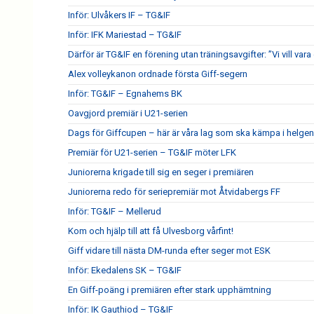
Inför: Ulvåkers IF – TG&IF
Inför: IFK Mariestad – TG&IF
Därför är TG&IF en förening utan träningsavgifter: ”Vi vill vara 
Alex volleykanon ordnade första Giff-segern
Inför: TG&IF – Egnahems BK
Oavgjord premiär i U21-serien
Dags för Giffcupen – här är våra lag som ska kämpa i helgen
Premiär för U21-serien – TG&IF möter LFK
Juniorerna krigade till sig en seger i premiären
Juniorerna redo för seriepremiär mot Åtvidabergs FF
Inför: TG&IF – Mellerud
Kom och hjälp till att få Ulvesborg vårfint!
Giff vidare till nästa DM-runda efter seger mot ESK
Inför: Ekedalens SK – TG&IF
En Giff-poäng i premiären efter stark upphämtning
Inför: IK Gauthiod – TG&IF