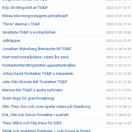
Köp din Bingolott av TG&IF
2022-12-11 10:51
Missa inte morgondagens julmarknad!
2022-12-09 14:54
”Perra” stannar i TG&IF
2022-12-06 17:14
Vinstlista TG&IF:s kontantlotteri
2022-12-03 19:06
Julklappar
2022-12-02 07:47
Jonathan Wahnberg återvänder till TG&IF
2022-11-28 16:29
Klart med motståndare i nästa års serie
2022-11-28 16:21
Kontantlotteri/Bingolotter uppesittarkvällen
2022-11-25 10:12
Johny David förstärker TG&IF:s tränarstab
2022-11-22 10:32
Julin från Skövde AIK förstärker TG&IF
2022-11-21 21:24
Marcus blir TG&IF:s andra nyförvärv
2022-11-17 19:55
Snart dags för granförsäljning!
2022-11-16 21:42
Olle, Theo, Eric och Jose spelar vidare på Ulvesborg
2022-11-10 08:10
Erik, Olle och Simon fortsätter i svartvitt
2022-11-08 07:05
Theo, Måns och Filip klara för 2023
2022-11-06 13:39
Patrik och spelartrio förlänger – och Sonny är första