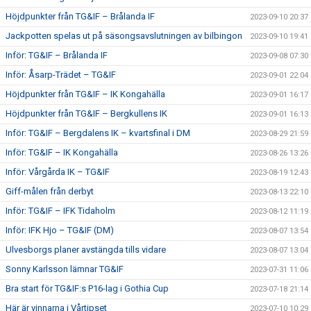
Höjdpunkter från TG&IF – Brålanda IF
2023-09-10 20:37
Jackpotten spelas ut på säsongsavslutningen av bilbingon
2023-09-10 19:41
Inför: TG&IF – Brålanda IF
2023-09-08 07:30
Inför: Åsarp-Trädet – TG&IF
2023-09-01 22:04
Höjdpunkter från TG&IF – IK Kongahälla
2023-09-01 16:17
Höjdpunkter från TG&IF – Bergkullens IK
2023-09-01 16:13
Inför: TG&IF – Bergdalens IK – kvartsfinal i DM
2023-08-29 21:59
Inför: TG&IF – IK Kongahälla
2023-08-26 13:26
Inför: Vårgårda IK – TG&IF
2023-08-19 12:43
Giff-målen från derbyt
2023-08-13 22:10
Inför: TG&IF – IFK Tidaholm
2023-08-12 11:19
Inför: IFK Hjo – TG&IF (DM)
2023-08-07 13:54
Ulvesborgs planer avstängda tills vidare
2023-08-07 13:04
Sonny Karlsson lämnar TG&IF
2023-07-31 11:06
Bra start för TG&IF:s P16-lag i Gothia Cup
2023-07-18 21:14
Här är vinnarna i Vårtipset
2023-07-10 10:29