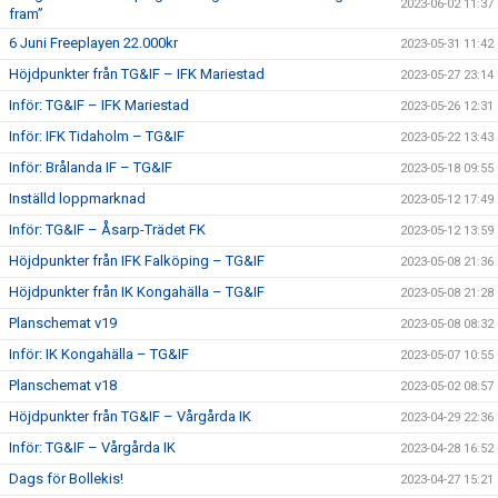
2023-06-02 11:37
fram”
6 Juni Freeplayen 22.000kr
2023-05-31 11:42
Höjdpunkter från TG&IF – IFK Mariestad
2023-05-27 23:14
Inför: TG&IF – IFK Mariestad
2023-05-26 12:31
Inför: IFK Tidaholm – TG&IF
2023-05-22 13:43
Inför: Brålanda IF – TG&IF
2023-05-18 09:55
Inställd loppmarknad
2023-05-12 17:49
Inför: TG&IF – Åsarp-Trädet FK
2023-05-12 13:59
Höjdpunkter från IFK Falköping – TG&IF
2023-05-08 21:36
Höjdpunkter från IK Kongahälla – TG&IF
2023-05-08 21:28
Planschemat v19
2023-05-08 08:32
Inför: IK Kongahälla – TG&IF
2023-05-07 10:55
Planschemat v18
2023-05-02 08:57
Höjdpunkter från TG&IF – Vårgårda IK
2023-04-29 22:36
Inför: TG&IF – Vårgårda IK
2023-04-28 16:52
Dags för Bollekis!
2023-04-27 15:21