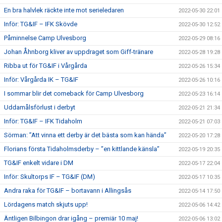
En bra halvlek räckte inte mot serieledaren
2022-05-30 22:01
Inför: TG&IF – IFK Skövde
2022-05-30 12:52
Påminnelse Camp Ulvesborg
2022-05-29 08:16
Johan Åhnborg kliver av uppdraget som Giff-tränare
2022-05-28 19:28
Ribba ut för TG&IF i Vårgårda
2022-05-26 15:34
Inför: Vårgårda IK – TG&IF
2022-05-26 10:16
I sommar blir det comeback för Camp Ulvesborg
2022-05-23 16:14
Uddamålsförlust i derbyt
2022-05-21 21:34
Inför: TG&IF – IFK Tidaholm
2022-05-21 07:03
Sörman: ”Att vinna ett derby är det bästa som kan hända”
2022-05-20 17:28
Florians första Tidaholmsderby – ”en kittlande känsla”
2022-05-19 20:35
TG&IF enkelt vidare i DM
2022-05-17 22:04
Inför: Skultorps IF – TG&IF (DM)
2022-05-17 10:35
Andra raka för TG&IF – bortavann i Allingsås
2022-05-14 17:50
Lördagens match skjuts upp!
2022-05-06 14:42
Äntligen Bilbingon drar igång – premiär 10 maj!
2022-05-06 13:02