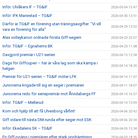
Inför: Ulvåkers IF – TG&IF
2026-05-04 15:47
Inför: IFK Mariestad – TG&IF
2026-04-30 13:51
Därför är TG&IF en förening utan träningsavgifter: ”Vi vill
2026-04-29 13:02
vara en förening för alla”
Alex volleykanon ordnade första Giff-segern
2026-04-23 22:07
Inför: TG&IF – Egnahems BK
2026-04-23 11:08
Oavgjord premiär i U21-serien
2026-04-15 12:58
Dags för Giffcupen – här är våra lag som ska kämpa i
2026-04-14 18:20
helgen
Premiär för U21-serien – TG&IF möter LFK
2026-04-14 11:07
Juniorerna krigade till sig en seger i premiären
2026-04-11 18:07
Juniorerna redo för seriepremiär mot Åtvidabergs FF
2026-04-10 16:57
Inför: TG&IF – Mellerud
2026-04-10 13:09
Kom och hjälp till att få Ulvesborg vårfint!
2026-04-06 20:42
Giff vidare till nästa DM-runda efter seger mot ESK
2026-04-06 20:34
Inför: Ekedalens SK – TG&IF
2026-04-05 15:34
En Giff-poäng i premiären efter stark upphämtning
2026-04-03 18:35