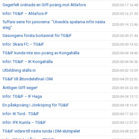
Gegerfelt ordnade en Giff-poäng mot Ahlafors
2025-05-17 16:48
Inför: TG&IF – Ahlafors IF
2025-05-16 21:33
Tuffare serie för juniorerna: ”Utveckla spelarna inför nästa
2025-05-14 12:46
steg”
Säsongens första bortavinst för TG&IF
2025-05-09 21:44
Inför: Skara FC – TG&IF
2025-05-09 14:52
TG&IF kunde inte sno poäng av Kongahälla
2025-05-04 18:40
Inför: TG&IF – IK Kongahälla
2025-05-04 06:36
Utbildning ställs in
2025-05-02 10:59
TG&IF till åttondelsfinal i DM
2025-04-29 22:02
Äntligen Giff-seger!
2025-04-24 22:34
Inför: TG&IF – IF Haga
2025-04-24 12:12
En påskpoäng i Jönköping för TG&IF
2025-04-18 15:41
Inför: IK Tord - TG&IF
2025-04-17 20:11
Inför: IFK Kumla – TG&IF
2025-04-12 07:31
TG&IF vidare till nästa runda i DM-slutspelet
2025-04-08 22:37