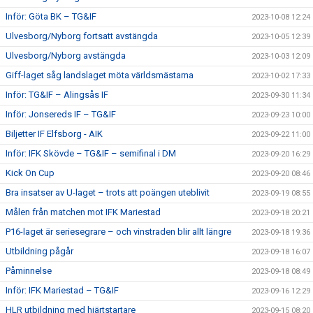
Inför: Göta BK – TG&IF
2023-10-08 12:24
Ulvesborg/Nyborg fortsatt avstängda
2023-10-05 12:39
Ulvesborg/Nyborg avstängda
2023-10-03 12:09
Giff-laget såg landslaget möta världsmästarna
2023-10-02 17:33
Inför: TG&IF – Alingsås IF
2023-09-30 11:34
Inför: Jonsereds IF – TG&IF
2023-09-23 10:00
Biljetter IF Elfsborg - AIK
2023-09-22 11:00
Inför: IFK Skövde – TG&IF – semifinal i DM
2023-09-20 16:29
Kick On Cup
2023-09-20 08:46
Bra insatser av U-laget – trots att poängen uteblivit
2023-09-19 08:55
Målen från matchen mot IFK Mariestad
2023-09-18 20:21
P16-laget är seriesegrare – och vinstraden blir allt längre
2023-09-18 19:36
Utbildning pågår
2023-09-18 16:07
Påminnelse
2023-09-18 08:49
Inför: IFK Mariestad – TG&IF
2023-09-16 12:29
HLR utbildning med hjärtstartare
2023-09-15 08:20