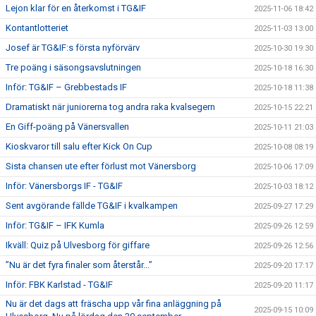
Lejon klar för en återkomst i TG&IF
2025-11-06 18:42
Kontantlotteriet
2025-11-03 13:00
Josef är TG&IF:s första nyförvärv
2025-10-30 19:30
Tre poäng i säsongsavslutningen
2025-10-18 16:30
Inför: TG&IF – Grebbestads IF
2025-10-18 11:38
Dramatiskt när juniorerna tog andra raka kvalsegern
2025-10-15 22:21
En Giff-poäng på Vänersvallen
2025-10-11 21:03
Kioskvaror till salu efter Kick On Cup
2025-10-08 08:19
Sista chansen ute efter förlust mot Vänersborg
2025-10-06 17:09
Inför: Vänersborgs IF - TG&IF
2025-10-03 18:12
Sent avgörande fällde TG&IF i kvalkampen
2025-09-27 17:29
Inför: TG&IF – IFK Kumla
2025-09-26 12:59
Ikväll: Quiz på Ulvesborg för giffare
2025-09-26 12:56
”Nu är det fyra finaler som återstår...”
2025-09-20 17:17
Inför: FBK Karlstad - TG&IF
2025-09-20 11:17
Nu är det dags att fräscha upp vår fina anläggning på
2025-09-15 10:09