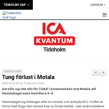
TIDAHOLMS G&IF
LOGGA IN
HEM
FÖRENINGSKALENDERN
NYHETER
KLUBBSTUGAN
KONTAKT
Tidaholms G&IF
<
>
Tung förlust i Motala
FÖRENINGEN
2025-05-24 20:23, Tidaholms G&IF
SOUVENIRER
Det ville sig inte alls för TG&IF i bortamatchen mot Motala AIF.
Hemmalaget vann med klara 4–0.
GAMLA GIFFS TORSDAGSTRÄFFAR
Hemmalaget tog ledningen efter tio minuter och utökade till 2–0 efter en
hörna med dryga fem minuter kvar av första halvlek. I den andra halvleken
MATCHER