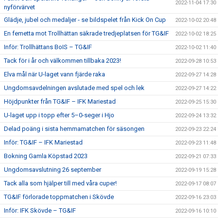
2022-11-04 17:30
nyförvärvet
Glädje, jubel och medaljer - se bildspelet från Kick On Cup
2022-10-02 20:48
En femetta mot Trollhättan säkrade tredjeplatsen för TG&IF
2022-10-02 18:25
Inför: Trollhättans BoIS – TG&IF
2022-10-02 11:40
Tack för i år och välkommen tillbaka 2023!
2022-09-28 10:53
Elva mål när U-laget vann fjärde raka
2022-09-27 14:28
Ungdomsavdelningen avslutade med spel och lek
2022-09-27 14:22
Höjdpunkter från TG&IF – IFK Mariestad
2022-09-25 15:30
U-laget upp i topp efter 5–0-seger i Hjo
2022-09-24 13:32
Delad poäng i sista hemmamatchen för säsongen
2022-09-23 22:24
Inför: TG&IF – IFK Mariestad
2022-09-23 11:48
Bokning Gamla Köpstad 2023
2022-09-21 07:33
Ungdomsavslutning 26 september
2022-09-19 15:28
Tack alla som hjälper till med våra cuper!
2022-09-17 08:07
TG&IF förlorade toppmatchen i Skövde
2022-09-16 23:03
Inför: IFK Skövde – TG&IF
2022-09-16 10:10