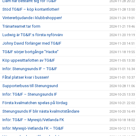
Liam har bestämt sig för TG&IF
2024-11-28 20:22
Stöd TG&IF – köp kontantlotten!
2024-11-28 13:50
Vintererbjudande i klubbshoppen!
2024-11-24 19:01
Tränarteamet tar form
2024-11-21 19:46
Ludwig är TG&IF:s första nyförvärv
2024-11-20 19:19
Johny David förlänger med TG&IF
2024-11-20 14:51
TG&IF sörjer bortgånge ”Hacke”
2024-11-18 19:55
Köp uppesittarlotten av TG&IF
2024-11-05 13:30
Inför: Stenungsunds IF – TG&IF
2024-11-01 16:34
Fåtal platser kvar i bussen!
2024-11-01 10:37
Supporterbuss till Stenungsund
2024-10-28 11:06
Inför: TG&IF – Stenungsunds IF
2024-10-25 13:33
Första kvalmatchen spelas på lördag
2024-10-21 22:02
Stenungsunds IF blir nästa kvalmotståndare
2024-10-20 16:49
Inför: TG&IF – Myresjö/Vetlanda FK
2024-10-18 18:02
Inför: Myresjö-Vetlanda FK – TG&IF
2024-10-12 11:12