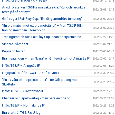
Inför: Åsarp-Trädet FK – TG&IF
2022-08-12 16:18
Arvid förstärker TG&IF:s målvaktssida: ”Kul och lärorikt att
2022-08-09 13:15
testa på något nytt”
Giff-seger i Fair Play Cup: ”En väl genomförd turnering”
2022-08-07 20:36
”En bra match mot ett bra motstånd” – Men TG&IF föll i
2022-08-02 22:30
träningsmatchen i Jönköping
Träningsmatch och Fair Play Cup innan höstpremiären
2022-07-22 11:23
Vinnare i vårtipset
2022-07-07 21:13
Kepsar o hattar
2022-07-06 08:45
Bra insats igen – men ”bara” en Giff-poäng mot Alingsås IF
2022-07-02 19:17
Inför: TG&IF – Alingsås IF
2022-07-01 11:22
Höjdpunkter från TG&IF - Skoftebyns IF
2022-06-30 20:09
"En av våra bättre prestationer" - tre Giff-poäng mot
2022-06-29 22:19
Skoftebyn
Inför: TG&IF – Skoftebyns IF
2022-06-29 17:18
Chanser och spelövertag - men bara en poäng
2022-06-23 22:01
Inför: TG&IF – Holmalunds IF
2022-06-23 13:22
Bra start för TG&IF:s U-lag
2022-06-20 11:19