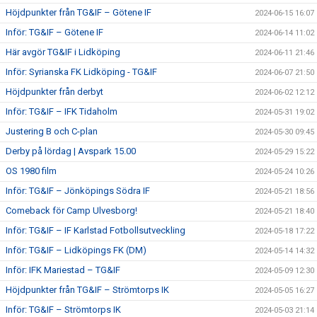
Höjdpunkter från TG&IF – Götene IF
2024-06-15 16:07
Inför: TG&IF – Götene IF
2024-06-14 11:02
Här avgör TG&IF i Lidköping
2024-06-11 21:46
Inför: Syrianska FK Lidköping - TG&IF
2024-06-07 21:50
Höjdpunkter från derbyt
2024-06-02 12:12
Inför: TG&IF – IFK Tidaholm
2024-05-31 19:02
Justering B och C-plan
2024-05-30 09:45
Derby på lördag | Avspark 15.00
2024-05-29 15:22
OS 1980 film
2024-05-24 10:26
Inför: TG&IF – Jönköpings Södra IF
2024-05-21 18:56
Comeback för Camp Ulvesborg!
2024-05-21 18:40
Inför: TG&IF – IF Karlstad Fotbollsutveckling
2024-05-18 17:22
Inför: TG&IF – Lidköpings FK (DM)
2024-05-14 14:32
Inför: IFK Mariestad – TG&IF
2024-05-09 12:30
Höjdpunkter från TG&IF – Strömtorps IK
2024-05-05 16:27
Inför: TG&IF – Strömtorps IK
2024-05-03 21:14