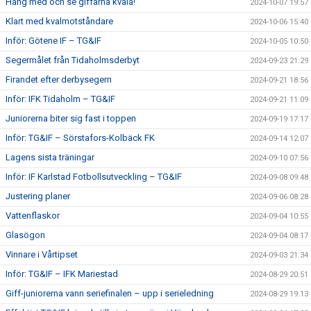
Häng med och se giffarna kvala!
2024-10-07 19:57
Klart med kvalmotståndare
2024-10-06 15:40
Inför: Götene IF – TG&IF
2024-10-05 10:50
Segermålet från Tidaholmsderbyt
2024-09-23 21:29
Firandet efter derbysegern
2024-09-21 18:56
Inför: IFK Tidaholm – TG&IF
2024-09-21 11:09
Juniorerna biter sig fast i toppen
2024-09-19 17:17
Inför: TG&IF – Sörstafors-Kolbäck FK
2024-09-14 12:07
Lagens sista träningar
2024-09-10 07:56
Inför: IF Karlstad Fotbollsutveckling – TG&IF
2024-09-08 09:48
Justering planer
2024-09-06 08:28
Vattenflaskor
2024-09-04 10:55
Glasögon
2024-09-04 08:17
Vinnare i Vårtipset
2024-09-03 21:34
Inför: TG&IF – IFK Mariestad
2024-08-29 20:51
Giff-juniorerna vann seriefinalen – upp i serieledning
2024-08-29 19:13