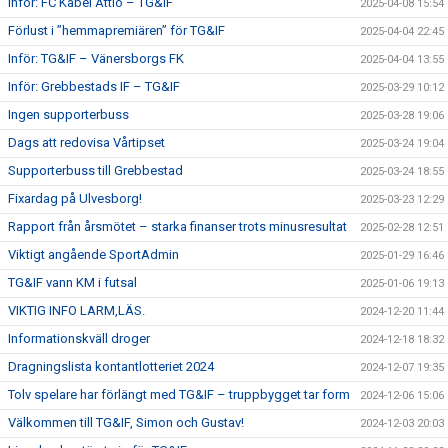
Inför: FC Kabel Åttio – TG&IF
2025-04-08 15:54
Förlust i ”hemmapremiären” för TG&IF
2025-04-04 22:45
Inför: TG&IF – Vänersborgs FK
2025-04-04 13:55
Inför: Grebbestads IF – TG&IF
2025-03-29 10:12
Ingen supporterbuss
2025-03-28 19:06
Dags att redovisa Vårtipset
2025-03-24 19:04
Supporterbuss till Grebbestad
2025-03-24 18:55
Fixardag på Ulvesborg!
2025-03-23 12:29
Rapport från årsmötet – starka finanser trots minusresultat
2025-02-28 12:51
Viktigt angående SportAdmin
2025-01-29 16:46
TG&IF vann KM i futsal
2025-01-06 19:13
VIKTIG INFO LARM,LÄS.
2024-12-20 11:44
Informationskväll droger
2024-12-18 18:32
Dragningslista kontantlotteriet 2024
2024-12-07 19:35
Tolv spelare har förlängt med TG&IF – truppbygget tar form
2024-12-06 15:06
Välkommen till TG&IF, Simon och Gustav!
2024-12-03 20:03