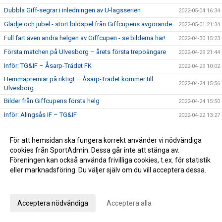
Dubbla Giff-segrar i inledningen av U-lagsserien
2022-05-04 16:34
Glädje och jubel - stort bildspel från Giffcupens avgörande
2022-05-01 21:34
Full fart även andra helgen av Giffcupen - se bilderna här!
2022-04-30 15:23
Första matchen på Ulvesborg – årets första trepoängare
2022-04-29 21:44
Inför: TG&IF – Åsarp-Trädet FK
2022-04-29 10:02
Hemmapremiär på riktigt – Åsarp-Trädet kommer till
2022-04-24 15:56
Ulvesborg
Bilder från Giffcupens första helg
2022-04-24 15:50
Inför: Alingsås IF – TG&IF
2022-04-22 13:27
Sent mål räddade en poäng i hemmapremiären
2022-04-15 16:08
För att hemsidan ska fungera korrekt använder vi nödvändiga
Inför: TG&IF – Brålanda IF
2022-04-15 11:09
cookies från SportAdmin. Dessa går inte att stänga av.
Ny tid på hemmapremiären
2022-04-11 19:33
Föreningen kan också använda frivilliga cookies, t.ex. för statistik
eller marknadsföring. Du väljer själv om du vill acceptera dessa.
Höjdpunkter från premiären mot Holmalunds IF
2022-04-08 22:53
Anpassa dina val
Inför: Holmalunds IF – TG&IF
2022-04-08 13:44
TG&IF flyttar fram första Giffcupen-helgen
2022-04-04 20:34
Acceptera nödvändiga
Acceptera alla
Än finns chans att köpa Vårtips
2022-04-04 19:08