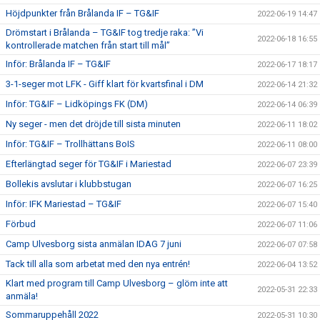
Höjdpunkter från Brålanda IF – TG&IF
2022-06-19 14:47
Drömstart i Brålanda – TG&IF tog tredje raka: ”Vi
2022-06-18 16:55
kontrollerade matchen från start till mål”
Inför: Brålanda IF – TG&IF
2022-06-17 18:17
3-1-seger mot LFK - Giff klart för kvartsfinal i DM
2022-06-14 21:32
Inför: TG&IF – Lidköpings FK (DM)
2022-06-14 06:39
Ny seger - men det dröjde till sista minuten
2022-06-11 18:02
Inför: TG&IF – Trollhättans BoIS
2022-06-11 08:00
Efterlängtad seger för TG&IF i Mariestad
2022-06-07 23:39
Bollekis avslutar i klubbstugan
2022-06-07 16:25
Inför: IFK Mariestad – TG&IF
2022-06-07 15:40
Förbud
2022-06-07 11:06
Camp Ulvesborg sista anmälan IDAG 7 juni
2022-06-07 07:58
Tack till alla som arbetat med den nya entrén!
2022-06-04 13:52
Klart med program till Camp Ulvesborg – glöm inte att
2022-05-31 22:33
anmäla!
Sommaruppehåll 2022
2022-05-31 10:30