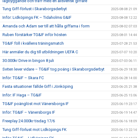
lagbyggande och träff med en allsvensk giffare
Tung Giff-förlust i Skaraborgsderbyt
2025-08-08 21:09
Inför: Lidköpings FK – Tidaholms G&IF
2025-08-08 12:22
Amanda och Adam ser till att hålla giffarna i form
2025-08-02 07:03
Ruben förstärker TG&IF inför hösten
2025-08-01 14:44
TG&IF föll i kvällens träningsmatch
2025-07-28 21:53
Här anmäler du dig till utbildningen UEFA C
2025-07-07 10:20
30.000kr Drive in bingon 8 juli
2025-07-03 06:11
Sviten lever vidare – TG&IF tog poäng i Skaraborgsderbyt
2025-06-29 18:30
Inför: TG&IF – Skara FC
2025-06-28 14:00
Fasta situationer fällde Giff i Jönköping
2025-06-25 21:38
Inför: IF Haga – TG&IF
2025-06-25 15:06
TG&IF poänglöst mot Vänersborgs IF
2025-06-19 23:17
Inför: TG&IF – Vänersborgs IF
2025-06-19 14:47
Freeplay 24.000kr tisdag 17/6
2025-06-16 18:09
Tung Giff-förlust mot Lidköpings FK
2025-06-13 22:14