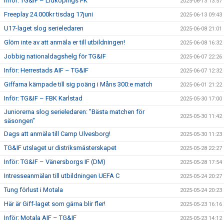
Inför: TG&IF – Lidköpings FK
2025-06-13 13:57
Freeplay 24.000kr tisdag 17juni
2025-06-13 09:43
U17-laget slog serieledaren
2025-06-08 21:01
Glöm inte av att anmäla er till utbildningen!
2025-06-08 16:32
Jobbig nationaldagshelg för TG&IF
2025-06-07 22:26
Inför: Herrestads AIF – TG&IF
2025-06-07 12:32
Giffarna kämpade till sig poäng i Måns 300:e match
2025-06-01 21:22
Inför: TG&IF – FBK Karlstad
2025-05-30 17:00
Juniorerna slog serieledaren: ”Bästa matchen för
2025-05-30 11:42
säsongen”
Dags att anmäla till Camp Ulvesborg!
2025-05-30 11:23
TG&IF utslaget ur distriksmästerskapet
2025-05-28 22:27
Inför: TG&IF – Vänersborgs IF (DM)
2025-05-28 17:54
Intresseanmälan till utbildningen UEFA C
2025-05-24 20:27
Tung förlust i Motala
2025-05-24 20:23
Här är Giff-laget som gärna blir fler!
2025-05-23 16:16
Inför: Motala AIF – TG&IF
2025-05-23 14:12