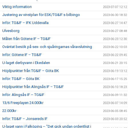
Viktig information
2023-07-07 12:12
Justering av vinstplan för ESK/TG&IF:s bilbingo
2023-06-30 18:32
Inför: TG&IF – IFK Uddevalla
2023-06-27 14:47
Ulvesborg
2023-06-27 08:48
Målen från Götene IF – TG&IF
2023-06-23 12:30
Oväntat besök på sex- och sjuåringarnas våravslutning
2023-06-22 10:03
Inför: Götene IF – TG&IF
2023-06-22 09:45
U-laget derbyvann i Ekedalen
2023-06-21 20:15
Höjdpunkter från TG&IF – Göta BK
2023-06-19 13:12
Inför: TG&IF – Göta BK
2023-06-17 15:25
Höjdpunkter från Alingsås IF – TG&IF
2023-06-10 18:23
Inför: Alingsås IF – TG&IF
2023-06-09 11:32
13/6 Freeplayen 24.000kr
2023-06-07 14:09
22.000kr
2023-06-05 08:45
Inför: TG&IF – Jonsereds IF
2023-06-03 20:52
U-laget vann i Falköping – ”Det gick undan ordentligt i