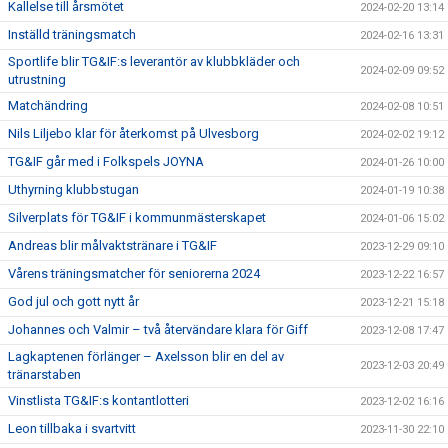
Kallelse till årsmötet
2024-02-20 13:14
Inställd träningsmatch
2024-02-16 13:31
Sportlife blir TG&IF:s leverantör av klubbkläder och
2024-02-09 09:52
utrustning
Matchändring
2024-02-08 10:51
Nils Liljebo klar för återkomst på Ulvesborg
2024-02-02 19:12
TG&IF går med i Folkspels JOYNA
2024-01-26 10:00
Uthyrning klubbstugan
2024-01-19 10:38
Silverplats för TG&IF i kommunmästerskapet
2024-01-06 15:02
Andreas blir målvaktstränare i TG&IF
2023-12-29 09:10
Vårens träningsmatcher för seniorerna 2024
2023-12-22 16:57
God jul och gott nytt år
2023-12-21 15:18
Johannes och Valmir – två återvändare klara för Giff
2023-12-08 17:47
Lagkaptenen förlänger – Axelsson blir en del av
2023-12-03 20:49
tränarstaben
Vinstlista TG&IF:s kontantlotteri
2023-12-02 16:16
Leon tillbaka i svartvitt
2023-11-30 22:10