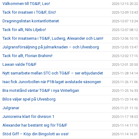
Välkommen till TG&IF, Leo!
2025-12-15 20:22
Tack för insatsen i TG&IF, Eric!
2025-12-09 13:43
Dragningslistan kontantlotteriet
2025-12-07 13:24
Tack för allt, Nils Liljebo!
2025-12-07 08:12
Tack för insatserna i TG&IF, Ludwig, Alexander och Liam!
2025-12-06 10:15
Julgransförsäljning på julmarknaden – och Ulvesborg
2025-12-05 13:47
Tack för allt, Florian Brahimi!
2025-12-02 17:15
Lawan valde TG&IF
2025-12-01 20:50
Nytt samarbete mellan STC och TG&IF – ser erbjudandet
2025-11-28 14:14
Isac fick Junorbollen när P18-laget avslutade säsongen
2025-11-26 11:06
Bra motstånd väntar TG&IF i nya Vinterligan
2025-11-25 16:33
Bilos väljer spel på Ulvesborg
2025-11-23 14:40
Julgranar
2025-11-21 11:16
Juniorerna klart för division 1
2025-11-17 18:53
Alexander har bestämt sig för TG&IF
2025-11-14 17:15
Stöd Giff – Köp din Bingolott av oss!
2025-11-14 16:01