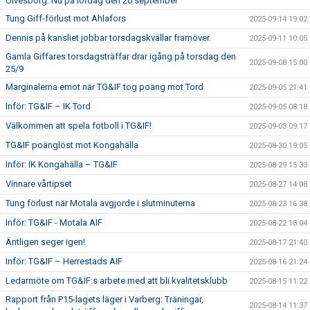
Ulvesborg. Nu på lördag den 20 september
Tung Giff-förlust mot Ahlafors
2025-09-14 19:02
Dennis på kansliet jobbar torsdagskvällar framöver.
2025-09-11 10:05
Gamla Giffares torsdagsträffar drar igång på torsdag den
2025-09-08 15:00
25/9
Marginalerna emot när TG&IF tog poäng mot Tord
2025-09-05 21:41
Inför: TG&IF – IK Tord
2025-09-05 08:18
Välkommen att spela fotboll i TG&IF!
2025-09-03 09:17
TG&IF poänglöst mot Kongahälla
2025-08-30 19:05
Inför: IK Kongahälla – TG&IF
2025-08-29 15:33
Vinnare vårtipset
2025-08-27 14:08
Tung förlust när Motala avgjorde i slutminuterna
2025-08-23 16:38
Inför: TG&IF - Motala AIF
2025-08-22 18:04
Äntligen seger igen!
2025-08-17 21:40
Inför: TG&IF – Herrestads AIF
2025-08-16 21:24
Ledarmöte om TG&IF:s arbete med att bli kvalitetsklubb
2025-08-15 11:22
Rapport från P15-lagets läger i Varberg: Träningar,
2025-08-14 11:37