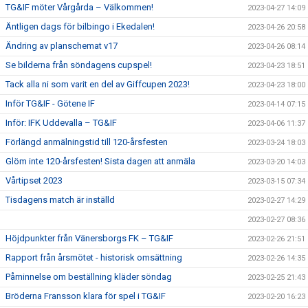
TG&IF möter Vårgårda – Välkommen!
2023-04-27 14:09
Äntligen dags för bilbingo i Ekedalen!
2023-04-26 20:58
Ändring av planschemat v17
2023-04-26 08:14
Se bilderna från söndagens cupspel!
2023-04-23 18:51
Tack alla ni som varit en del av Giffcupen 2023!
2023-04-23 18:00
Inför TG&IF - Götene IF
2023-04-14 07:15
Inför: IFK Uddevalla – TG&IF
2023-04-06 11:37
Förlängd anmälningstid till 120-årsfesten
2023-03-24 18:03
Glöm inte 120-årsfesten! Sista dagen att anmäla
2023-03-20 14:03
Vårtipset 2023
2023-03-15 07:34
Tisdagens match är inställd
2023-02-27 14:29
2023-02-27 08:36
Höjdpunkter från Vänersborgs FK – TG&IF
2023-02-26 21:51
Rapport från årsmötet - historisk omsättning
2023-02-26 14:35
Påminnelse om beställning kläder söndag
2023-02-25 21:43
Bröderna Fransson klara för spel i TG&IF
2023-02-20 16:23