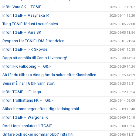
Inför: Vara SK – TG&IF
2026-06-17 16:07
Inför: TG&IF – Assyriska IK
2026-06-11 15:20
Tung TG&IF-förlust i seriefinalen
2026-06-05 22:08
Inför: TG&IF – Vara SK
2026-06-05 11:54
Respass för TG&IF i DM-åttondelen
2026-06-01 21:34
Inför: TG&IF – IFK Skövde
2026-06-01 10:35
Dags att anmäla till Camp Ulvesborg!
2026-05-30 14:23
Inför: IFK Falköping – TG&IF
2026-05-29 14:24
Så får du tillbaka dina glömda saker efter Klassbollen
2026-05-25 14:59
Sena mål när TG&IF vann stort
2026-05-23 15:31
Inför: TG&IF – IF Haga
2026-05-22 18:24
Inför: Trollhättans FK – TG&IF
2026-05-14 08:08
Säker hemmaseger efter tidiga ledningsmål
2026-05-09 16:40
Inför: TG&IF – Wargöns IK
2026-05-09 10:18
Roel Homi ansluter till TG&IF
2026-05-08 13:56
Giffare och söker sommarjobb? Titta hit!
2026-05-06 11:31