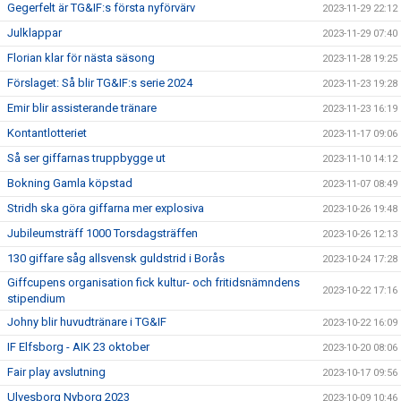
Gegerfelt är TG&IF:s första nyförvärv
2023-11-29 22:12
Julklappar
2023-11-29 07:40
Florian klar för nästa säsong
2023-11-28 19:25
Förslaget: Så blir TG&IF:s serie 2024
2023-11-23 19:28
Emir blir assisterande tränare
2023-11-23 16:19
Kontantlotteriet
2023-11-17 09:06
Så ser giffarnas truppbygge ut
2023-11-10 14:12
Bokning Gamla köpstad
2023-11-07 08:49
Stridh ska göra giffarna mer explosiva
2023-10-26 19:48
Jubileumsträff 1000 Torsdagsträffen
2023-10-26 12:13
130 giffare såg allsvensk guldstrid i Borås
2023-10-24 17:28
Giffcupens organisation fick kultur- och fritidsnämndens
2023-10-22 17:16
stipendium
Johny blir huvudtränare i TG&IF
2023-10-22 16:09
IF Elfsborg - AIK 23 oktober
2023-10-20 08:06
Fair play avslutning
2023-10-17 09:56
Ulvesborg Nyborg 2023
2023-10-09 10:46