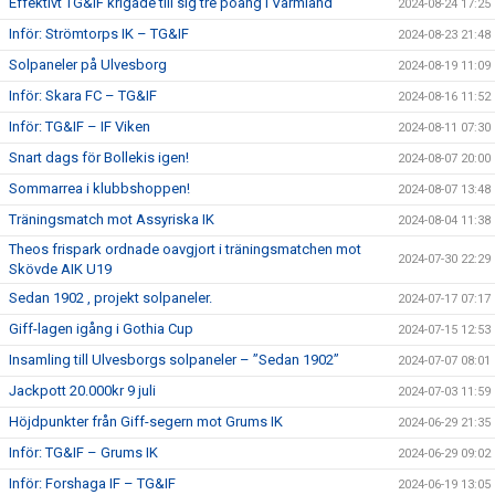
Effektivt TG&IF krigade till sig tre poäng i Värmland
2024-08-24 17:25
Inför: Strömtorps IK – TG&IF
2024-08-23 21:48
Solpaneler på Ulvesborg
2024-08-19 11:09
Inför: Skara FC – TG&IF
2024-08-16 11:52
Inför: TG&IF – IF Viken
2024-08-11 07:30
Snart dags för Bollekis igen!
2024-08-07 20:00
Sommarrea i klubbshoppen!
2024-08-07 13:48
Träningsmatch mot Assyriska IK
2024-08-04 11:38
Theos frispark ordnade oavgjort i träningsmatchen mot
2024-07-30 22:29
Skövde AIK U19
Sedan 1902 , projekt solpaneler.
2024-07-17 07:17
Giff-lagen igång i Gothia Cup
2024-07-15 12:53
Insamling till Ulvesborgs solpaneler – ”Sedan 1902”
2024-07-07 08:01
Jackpott 20.000kr 9 juli
2024-07-03 11:59
Höjdpunkter från Giff-segern mot Grums IK
2024-06-29 21:35
Inför: TG&IF – Grums IK
2024-06-29 09:02
Inför: Forshaga IF – TG&IF
2024-06-19 13:05