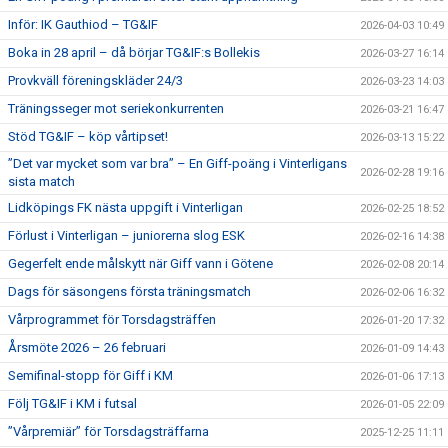
Inför: IK Gauthiod – TG&IF
2026-04-03 10:49
Boka in 28 april – då börjar TG&IF:s Bollekis
2026-03-27 16:14
Provkväll föreningskläder 24/3
2026-03-23 14:03
Träningsseger mot seriekonkurrenten
2026-03-21 16:47
Stöd TG&IF – köp vårtipset!
2026-03-13 15:22
”Det var mycket som var bra” – En Giff-poäng i Vinterligans
2026-02-28 19:16
sista match
Lidköpings FK nästa uppgift i Vinterligan
2026-02-25 18:52
Förlust i Vinterligan – juniorerna slog ESK
2026-02-16 14:38
Gegerfelt ende målskytt när Giff vann i Götene
2026-02-08 20:14
Dags för säsongens första träningsmatch
2026-02-06 16:32
Vårprogrammet för Torsdagsträffen
2026-01-20 17:32
Årsmöte 2026 – 26 februari
2026-01-09 14:43
Semifinal-stopp för Giff i KM
2026-01-06 17:13
Följ TG&IF i KM i futsal
2026-01-05 22:09
”Vårpremiär” för Torsdagsträffarna
2025-12-25 11:11