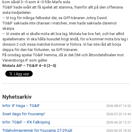
kom såväl 3–0 som 4–0 från Maifs sida.
TG&IF hade svårt att få spelet att stämma, framför allt på den offensiva
CUPER ARBETSBESKRIVNING
sista tredjedelen.
– Vi tog för många felbeslut där, sa Giff-tränaren Johny David.
TG&IF saknade inte chanser i matchen, men hade saknade däremot
PLANSCHEMA
skärpa.
– Vi visste att vi skulle möta ett bra lag. Motala har bra fart, och har alltid
spelalternativ. Vi ska hålla huvudet högt ändå, för vi kommer möta bra lag i
division 2 och vissa matcher kommer vi förlora. Vi har inte råd att börja
deppa för den här förlusten, sa Giff-tränaren.
På onsdag spelar TG&IF hemma, då är det DM och åttondelsfinalen mot
Vänersborgs IF som gäller.
Motala AIF – TG&IF 4–0 (2–0)
Nyhetsarkiv
Inför: IF Haga – TG&IF
2026-08-07 14:55
Snart dags för Youcamp!
2026-07-25 10:44
Inför: TG&IF – IFK Falköping
2026-06-26 12:57
TIdaholmspremiär för Youcamp 27-29 juli
2026-06-25 18:32