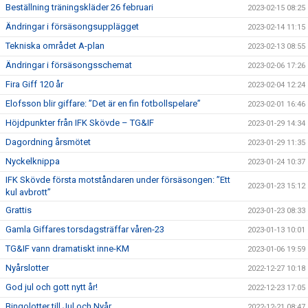
Beställning träningskläder 26 februari
2023-02-15 08:25
Ändringar i försäsongsupplägget
2023-02-14 11:15
Tekniska området A-plan
2023-02-13 08:55
Ändringar i försäsongsschemat
2023-02-06 17:26
Fira Giff 120 år
2023-02-04 12:24
Elofsson blir giffare: ”Det är en fin fotbollspelare”
2023-02-01 16:46
Höjdpunkter från IFK Skövde – TG&IF
2023-01-29 14:34
Dagordning årsmötet
2023-01-29 11:35
Nyckelknippa
2023-01-24 10:37
IFK Skövde första motståndaren under försäsongen: ”Ett
2023-01-23 15:12
kul avbrott”
Grattis
2023-01-23 08:33
Gamla Giffares torsdagsträffar våren-23
2023-01-13 10:01
TG&IF vann dramatiskt inne-KM
2023-01-06 19:59
Nyårslotter
2022-12-27 10:18
God jul och gott nytt år!
2022-12-23 17:05
Bingolotter till Jul och Nyår
2022-12-21 08:47