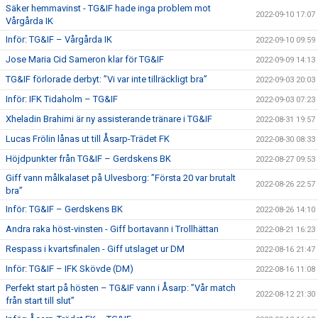
Säker hemmavinst - TG&IF hade inga problem mot
2022-09-10 17:07
Vårgårda IK
Inför: TG&IF – Vårgårda IK
2022-09-10 09:59
Jose Maria Cid Sameron klar för TG&IF
2022-09-09 14:13
TG&IF förlorade derbyt: ”Vi var inte tillräckligt bra”
2022-09-03 20:03
Inför: IFK Tidaholm – TG&IF
2022-09-03 07:23
Xheladin Brahimi är ny assisterande tränare i TG&IF
2022-08-31 19:57
Lucas Frölin lånas ut till Åsarp-Trädet FK
2022-08-30 08:33
Höjdpunkter från TG&IF – Gerdskens BK
2022-08-27 09:53
Giff vann målkalaset på Ulvesborg: ”Första 20 var brutalt
2022-08-26 22:57
bra”
Inför: TG&IF – Gerdskens BK
2022-08-26 14:10
Andra raka höst-vinsten - Giff bortavann i Trollhättan
2022-08-21 16:23
Respass i kvartsfinalen - Giff utslaget ur DM
2022-08-16 21:47
Inför: TG&IF – IFK Skövde (DM)
2022-08-16 11:08
Perfekt start på hösten – TG&IF vann i Åsarp: ”Vår match
2022-08-12 21:30
från start till slut”