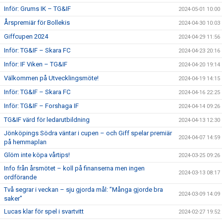
Inför: Grums IK – TG&IF
2024-05-01 10:00
Årspremiär för Bollekis
2024-04-30 10:03
Giffcupen 2024
2024-04-29 11:56
Inför: TG&IF – Skara FC
2024-04-23 20:16
Inför: IF Viken – TG&IF
2024-04-20 19:14
Välkommen på Utvecklingsmöte!
2024-04-19 14:15
Inför: TG&IF – Skara FC
2024-04-16 22:25
Inför: TG&IF – Forshaga IF
2024-04-14 09:26
TG&IF värd för ledarutbildning
2024-04-13 12:30
Jönköpings Södra väntar i cupen – och Giff spelar premiär
2024-04-07 14:59
på hemmaplan
Glöm inte köpa vårtips!
2024-03-25 09:26
Info från årsmötet – koll på finanserna men ingen
2024-03-13 08:17
ordförande
Två segrar i veckan – sju gjorda mål: ”Många gjorde bra
2024-03-09 14:09
saker”
Lucas klar för spel i svartvitt
2024-02-27 19:52