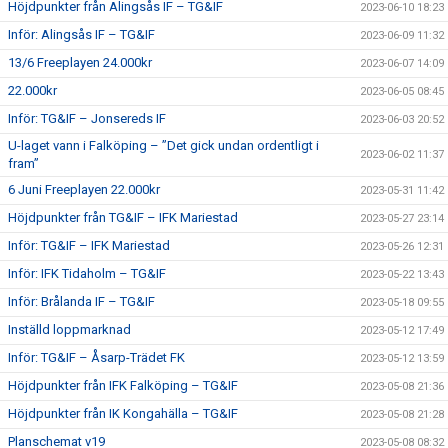
Höjdpunkter från Alingsås IF – TG&IF
2023-06-10 18:23
Inför: Alingsås IF – TG&IF
2023-06-09 11:32
13/6 Freeplayen 24.000kr
2023-06-07 14:09
22.000kr
2023-06-05 08:45
Inför: TG&IF – Jonsereds IF
2023-06-03 20:52
U-laget vann i Falköping – ”Det gick undan ordentligt i
2023-06-02 11:37
fram”
6 Juni Freeplayen 22.000kr
2023-05-31 11:42
Höjdpunkter från TG&IF – IFK Mariestad
2023-05-27 23:14
Inför: TG&IF – IFK Mariestad
2023-05-26 12:31
Inför: IFK Tidaholm – TG&IF
2023-05-22 13:43
Inför: Brålanda IF – TG&IF
2023-05-18 09:55
Inställd loppmarknad
2023-05-12 17:49
Inför: TG&IF – Åsarp-Trädet FK
2023-05-12 13:59
Höjdpunkter från IFK Falköping – TG&IF
2023-05-08 21:36
Höjdpunkter från IK Kongahälla – TG&IF
2023-05-08 21:28
Planschemat v19
2023-05-08 08:32