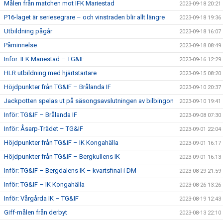
Målen från matchen mot IFK Mariestad
2023-09-18 20:21
P16-laget är seriesegrare – och vinstraden blir allt längre
2023-09-18 19:36
Utbildning pågår
2023-09-18 16:07
Påminnelse
2023-09-18 08:49
Inför: IFK Mariestad – TG&IF
2023-09-16 12:29
HLR utbildning med hjärtstartare
2023-09-15 08:20
Höjdpunkter från TG&IF – Brålanda IF
2023-09-10 20:37
Jackpotten spelas ut på säsongsavslutningen av bilbingon
2023-09-10 19:41
Inför: TG&IF – Brålanda IF
2023-09-08 07:30
Inför: Åsarp-Trädet – TG&IF
2023-09-01 22:04
Höjdpunkter från TG&IF – IK Kongahälla
2023-09-01 16:17
Höjdpunkter från TG&IF – Bergkullens IK
2023-09-01 16:13
Inför: TG&IF – Bergdalens IK – kvartsfinal i DM
2023-08-29 21:59
Inför: TG&IF – IK Kongahälla
2023-08-26 13:26
Inför: Vårgårda IK – TG&IF
2023-08-19 12:43
Giff-målen från derbyt
2023-08-13 22:10