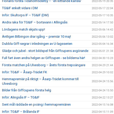
Florians första Tidaholmsderby – ”en kittlande känsla”
2022-05-19 20:35
TG&IF enkelt vidare i DM
2022-05-17 22:04
Inför: Skultorps IF – TG&IF (DM)
2022-05-17 10:35
Andra raka för TG&IF – bortavann i Allingsås
2022-05-14 17:50
Lördagens match skjuts upp!
2022-05-06 14:42
Äntligen Bilbingon drar igång – premiär 10 maj!
2022-05-06 13:02
Dubbla Giff-segrar i inledningen av U-lagsserien
2022-05-04 16:34
Glädje och jubel - stort bildspel från Giffcupens avgörande
2022-05-01 21:34
Full fart även andra helgen av Giffcupen - se bilderna här!
2022-04-30 15:23
Första matchen på Ulvesborg – årets första trepoängare
2022-04-29 21:44
Inför: TG&IF – Åsarp-Trädet FK
2022-04-29 10:02
Hemmapremiär på riktigt – Åsarp-Trädet kommer till
2022-04-24 15:56
Ulvesborg
Bilder från Giffcupens första helg
2022-04-24 15:50
Inför: Alingsås IF – TG&IF
2022-04-22 13:27
Sent mål räddade en poäng i hemmapremiären
2022-04-15 16:08
Inför: TG&IF – Brålanda IF
2022-04-15 11:09