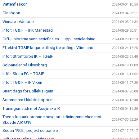
Vattenflaskor
2024-09-04 10:55
Glasögon
2024-09-04 08:17
Vinnare i Vårtipset
2024-09-03 21:34
Inför: TG&IF – IFK Mariestad
2024-08-29 20:51
Giff-juniorerna vann seriefinalen – upp i serieledning
2024-08-29 19:13
Effektivt TG&IF krigade till sig tre poäng i Värmland
2024-08-24 17:25
Inför: Strömtorps IK – TG&IF
2024-08-23 21:48
Solpaneler på Ulvesborg
2024-08-19 11:09
Inför: Skara FC – TG&IF
2024-08-16 11:52
Inför: TG&IF – IF Viken
2024-08-11 07:30
Snart dags för Bollekis igen!
2024-08-07 20:00
Sommarrea i klubbshoppen!
2024-08-07 13:48
Träningsmatch mot Assyriska IK
2024-08-04 11:38
Theos frispark ordnade oavgjort i träningsmatchen mot
2024-07-30 22:29
Skövde AIK U19
Sedan 1902 , projekt solpaneler.
2024-07-17 07:17