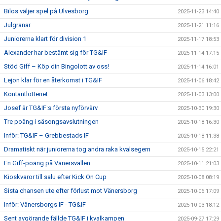
Bilos väljer spel på Ulvesborg
2025-11-23 14:40
Julgranar
2025-11-21 11:16
Juniorerna klart för division 1
2025-11-17 18:53
Alexander har bestämt sig för TG&IF
2025-11-14 17:15
Stöd Giff – Köp din Bingolott av oss!
2025-11-14 16:01
Lejon klar för en återkomst i TG&IF
2025-11-06 18:42
Kontantlotteriet
2025-11-03 13:00
Josef är TG&IF:s första nyförvärv
2025-10-30 19:30
Tre poäng i säsongsavslutningen
2025-10-18 16:30
Inför: TG&IF – Grebbestads IF
2025-10-18 11:38
Dramatiskt när juniorerna tog andra raka kvalsegern
2025-10-15 22:21
En Giff-poäng på Vänersvallen
2025-10-11 21:03
Kioskvaror till salu efter Kick On Cup
2025-10-08 08:19
Sista chansen ute efter förlust mot Vänersborg
2025-10-06 17:09
Inför: Vänersborgs IF - TG&IF
2025-10-03 18:12
Sent avgörande fällde TG&IF i kvalkampen
2025-09-27 17:29