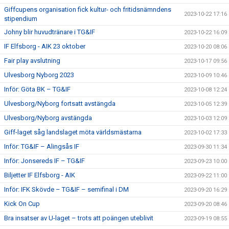
Giffcupens organisation fick kultur- och fritidsnämndens
2023-10-22 17:16
stipendium
Johny blir huvudtränare i TG&IF
2023-10-22 16:09
IF Elfsborg - AIK 23 oktober
2023-10-20 08:06
Fair play avslutning
2023-10-17 09:56
Ulvesborg Nyborg 2023
2023-10-09 10:46
Inför: Göta BK – TG&IF
2023-10-08 12:24
Ulvesborg/Nyborg fortsatt avstängda
2023-10-05 12:39
Ulvesborg/Nyborg avstängda
2023-10-03 12:09
Giff-laget såg landslaget möta världsmästarna
2023-10-02 17:33
Inför: TG&IF – Alingsås IF
2023-09-30 11:34
Inför: Jonsereds IF – TG&IF
2023-09-23 10:00
Biljetter IF Elfsborg - AIK
2023-09-22 11:00
Inför: IFK Skövde – TG&IF – semifinal i DM
2023-09-20 16:29
Kick On Cup
2023-09-20 08:46
Bra insatser av U-laget – trots att poängen uteblivit
2023-09-19 08:55