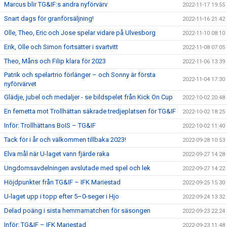
Marcus blir TG&IF:s andra nyförvärv
2022-11-17 19:55
Snart dags för granförsäljning!
2022-11-16 21:42
Olle, Theo, Eric och Jose spelar vidare på Ulvesborg
2022-11-10 08:10
Erik, Olle och Simon fortsätter i svartvitt
2022-11-08 07:05
Theo, Måns och Filip klara för 2023
2022-11-06 13:39
Patrik och spelartrio förlänger – och Sonny är första
2022-11-04 17:30
nyförvärvet
Glädje, jubel och medaljer - se bildspelet från Kick On Cup
2022-10-02 20:48
En femetta mot Trollhättan säkrade tredjeplatsen för TG&IF
2022-10-02 18:25
Inför: Trollhättans BoIS – TG&IF
2022-10-02 11:40
Tack för i år och välkommen tillbaka 2023!
2022-09-28 10:53
Elva mål när U-laget vann fjärde raka
2022-09-27 14:28
Ungdomsavdelningen avslutade med spel och lek
2022-09-27 14:22
Höjdpunkter från TG&IF – IFK Mariestad
2022-09-25 15:30
U-laget upp i topp efter 5–0-seger i Hjo
2022-09-24 13:32
Delad poäng i sista hemmamatchen för säsongen
2022-09-23 22:24
Inför: TG&IF – IFK Mariestad
2022-09-23 11:48