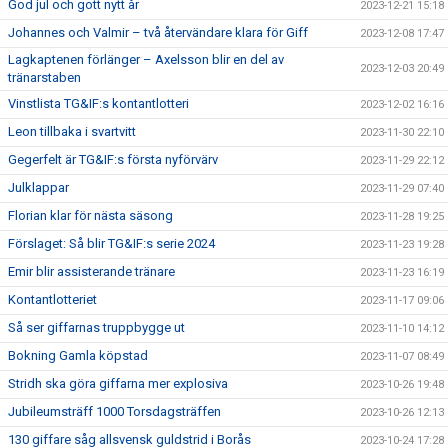
God jul och gott nytt år
2023-12-21 15:18
Johannes och Valmir – två återvändare klara för Giff
2023-12-08 17:47
Lagkaptenen förlänger – Axelsson blir en del av
2023-12-03 20:49
tränarstaben
Vinstlista TG&IF:s kontantlotteri
2023-12-02 16:16
Leon tillbaka i svartvitt
2023-11-30 22:10
Gegerfelt är TG&IF:s första nyförvärv
2023-11-29 22:12
Julklappar
2023-11-29 07:40
Florian klar för nästa säsong
2023-11-28 19:25
Förslaget: Så blir TG&IF:s serie 2024
2023-11-23 19:28
Emir blir assisterande tränare
2023-11-23 16:19
Kontantlotteriet
2023-11-17 09:06
Så ser giffarnas truppbygge ut
2023-11-10 14:12
Bokning Gamla köpstad
2023-11-07 08:49
Stridh ska göra giffarna mer explosiva
2023-10-26 19:48
Jubileumsträff 1000 Torsdagsträffen
2023-10-26 12:13
130 giffare såg allsvensk guldstrid i Borås
2023-10-24 17:28