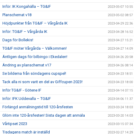
Inför: IK Kongahälla – TG&IF
2023-05-07 10:55
Planschemat v18
2023-05-02 08:57
Höjdpunkter från TG&IF – Vårgårda IK
2023-04-29 22:36
Inför: TG&IF – Vårgårda IK
2023-04-28 16:52
Dags för Bollekis!
2023-04-27 15:21
TG&IF möter Vårgårda – Välkommen!
2023-04-27 14:09
Äntligen dags för bilbingo i Ekedalen!
2023-04-26 20:58
Ändring av planschemat v17
2023-04-26 08:14
Se bilderna från söndagens cupspel!
2023-04-23 18:51
Tack alla ni som varit en del av Giffcupen 2023!
2023-04-23 18:00
Inför TG&IF - Götene IF
2023-04-14 07:15
Inför: IFK Uddevalla – TG&IF
2023-04-06 11:37
Förlängd anmälningstid till 120-årsfesten
2023-03-24 18:03
Glöm inte 120-årsfesten! Sista dagen att anmäla
2023-03-20 14:03
Vårtipset 2023
2023-03-15 07:34
Tisdagens match är inställd
2023-02-27 14:29