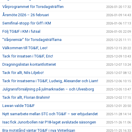
Vårprogrammet för Torsdagsträffen
2026-01-20 17:32
Årsmöte 2026 – 26 februari
2026-01-09 14:43
Semifinal-stopp för Giff i KM
2026-01-06 17:13
Följ TG&IF i KM i futsal
2026-01-05 22:09
”Vårpremiär” för Torsdagsträffarna
2025-12-25 11:11
Välkommen till TG&IF, Leo!
2025-12-15 20:22
Tack för insatsen i TG&IF, Eric!
2025-12-09 13:43
Dragningslistan kontantlotteriet
2025-12-07 13:24
Tack för allt, Nils Liljebo!
2025-12-07 08:12
Tack för insatserna i TG&IF, Ludwig, Alexander och Liam!
2025-12-06 10:15
Julgransförsäljning på julmarknaden – och Ulvesborg
2025-12-05 13:47
Tack för allt, Florian Brahimi!
2025-12-02 17:15
Lawan valde TG&IF
2025-12-01 20:50
Nytt samarbete mellan STC och TG&IF – ser erbjudandet
2025-11-28 14:14
Isac fick Junorbollen när P18-laget avslutade säsongen
2025-11-26 11:06
Bra motstånd väntar TG&IF i nya Vinterligan
2025-11-25 16:33