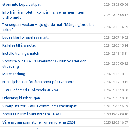
Glöm inte köpa vårtips!
2024-03-25 09:26
Info från årsmötet – koll på finanserna men ingen
2024-03-13 08:17
ordförande
Två segrar i veckan – sju gjorda mål: ”Många gjorde bra
2024-03-09 14:09
saker”
Lucas klar för spel i svartvitt
2024-02-27 19:52
Kallelse till årsmötet
2024-02-20 13:14
Inställd träningsmatch
2024-02-16 13:31
Sportlife blir TG&IF:s leverantör av klubbkläder och
2024-02-09 09:52
utrustning
Matchändring
2024-02-08 10:51
Nils Liljebo klar för återkomst på Ulvesborg
2024-02-02 19:12
TG&IF går med i Folkspels JOYNA
2024-01-26 10:00
Uthyrning klubbstugan
2024-01-19 10:38
Silverplats för TG&IF i kommunmästerskapet
2024-01-06 15:02
Andreas blir målvaktstränare i TG&IF
2023-12-29 09:10
Vårens träningsmatcher för seniorerna 2024
2023-12-22 16:57