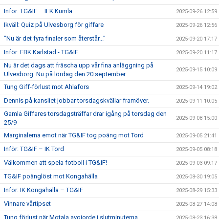
Inför: TG&IF – IFK Kumla
2025-09-26 12:59
Ikväll: Quiz på Ulvesborg för giffare
2025-09-26 12:56
”Nu är det fyra finaler som återstår...”
2025-09-20 17:17
Inför: FBK Karlstad - TG&IF
2025-09-20 11:17
Nu är det dags att fräscha upp vår fina anläggning på
2025-09-15 10:09
Ulvesborg. Nu på lördag den 20 september
Tung Giff-förlust mot Ahlafors
2025-09-14 19:02
Dennis på kansliet jobbar torsdagskvällar framöver.
2025-09-11 10:05
Gamla Giffares torsdagsträffar drar igång på torsdag den
2025-09-08 15:00
25/9
Marginalerna emot när TG&IF tog poäng mot Tord
2025-09-05 21:41
Inför: TG&IF – IK Tord
2025-09-05 08:18
Välkommen att spela fotboll i TG&IF!
2025-09-03 09:17
TG&IF poänglöst mot Kongahälla
2025-08-30 19:05
Inför: IK Kongahälla – TG&IF
2025-08-29 15:33
Vinnare vårtipset
2025-08-27 14:08
Tung förlust när Motala avgjorde i slutminuterna
2025-08-23 16:38