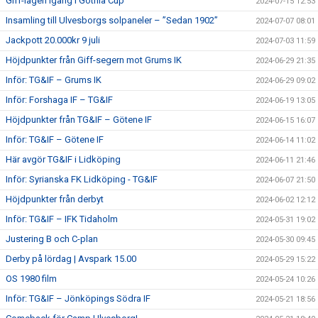
Giff-lagen igång i Gothia Cup
2024-07-15 12:53
Insamling till Ulvesborgs solpaneler – ”Sedan 1902”
2024-07-07 08:01
Jackpott 20.000kr 9 juli
2024-07-03 11:59
Höjdpunkter från Giff-segern mot Grums IK
2024-06-29 21:35
Inför: TG&IF – Grums IK
2024-06-29 09:02
Inför: Forshaga IF – TG&IF
2024-06-19 13:05
Höjdpunkter från TG&IF – Götene IF
2024-06-15 16:07
Inför: TG&IF – Götene IF
2024-06-14 11:02
Här avgör TG&IF i Lidköping
2024-06-11 21:46
Inför: Syrianska FK Lidköping - TG&IF
2024-06-07 21:50
Höjdpunkter från derbyt
2024-06-02 12:12
Inför: TG&IF – IFK Tidaholm
2024-05-31 19:02
Justering B och C-plan
2024-05-30 09:45
Derby på lördag | Avspark 15.00
2024-05-29 15:22
OS 1980 film
2024-05-24 10:26
Inför: TG&IF – Jönköpings Södra IF
2024-05-21 18:56