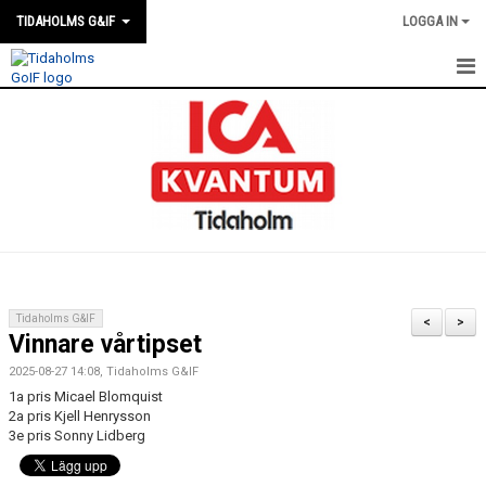
TIDAHOLMS G&IF
LOGGA IN
HEM
FÖRENINGSKALENDERN
NYHETER
KLUBBSTUGAN
KONTAKT
Tidaholms G&IF
<
>
Vinnare vårtipset
FÖRENINGEN
2025-08-27 14:08, Tidaholms G&IF
SOUVENIRER
1a pris Micael Blomquist
2a pris Kjell Henrysson
3e pris Sonny Lidberg
GAMLA GIFFS TORSDAGSTRÄFFAR
MATCHER