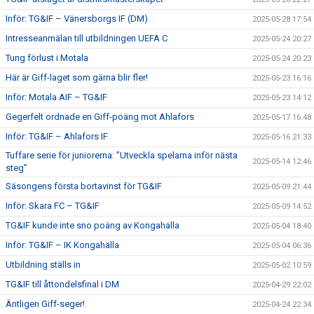
Inför: TG&IF – Vänersborgs IF (DM)
2025-05-28 17:54
Intresseanmälan till utbildningen UEFA C
2025-05-24 20:27
Tung förlust i Motala
2025-05-24 20:23
Här är Giff-laget som gärna blir fler!
2025-05-23 16:16
Inför: Motala AIF – TG&IF
2025-05-23 14:12
Gegerfelt ordnade en Giff-poäng mot Ahlafors
2025-05-17 16:48
Inför: TG&IF – Ahlafors IF
2025-05-16 21:33
Tuffare serie för juniorerna: ”Utveckla spelarna inför nästa
2025-05-14 12:46
steg”
Säsongens första bortavinst för TG&IF
2025-05-09 21:44
Inför: Skara FC – TG&IF
2025-05-09 14:52
TG&IF kunde inte sno poäng av Kongahälla
2025-05-04 18:40
Inför: TG&IF – IK Kongahälla
2025-05-04 06:36
Utbildning ställs in
2025-05-02 10:59
TG&IF till åttondelsfinal i DM
2025-04-29 22:02
Äntligen Giff-seger!
2025-04-24 22:34