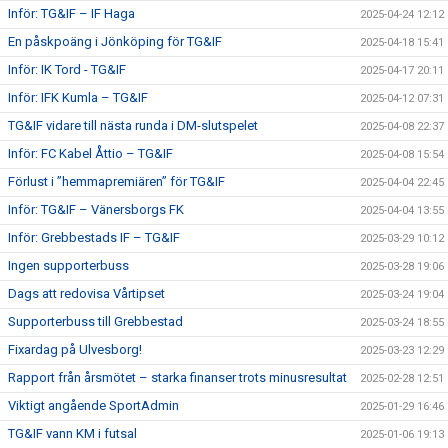
Inför: TG&IF – IF Haga
2025-04-24 12:12
En påskpoäng i Jönköping för TG&IF
2025-04-18 15:41
Inför: IK Tord - TG&IF
2025-04-17 20:11
Inför: IFK Kumla – TG&IF
2025-04-12 07:31
TG&IF vidare till nästa runda i DM-slutspelet
2025-04-08 22:37
Inför: FC Kabel Åttio – TG&IF
2025-04-08 15:54
Förlust i ”hemmapremiären” för TG&IF
2025-04-04 22:45
Inför: TG&IF – Vänersborgs FK
2025-04-04 13:55
Inför: Grebbestads IF – TG&IF
2025-03-29 10:12
Ingen supporterbuss
2025-03-28 19:06
Dags att redovisa Vårtipset
2025-03-24 19:04
Supporterbuss till Grebbestad
2025-03-24 18:55
Fixardag på Ulvesborg!
2025-03-23 12:29
Rapport från årsmötet – starka finanser trots minusresultat
2025-02-28 12:51
Viktigt angående SportAdmin
2025-01-29 16:46
TG&IF vann KM i futsal
2025-01-06 19:13