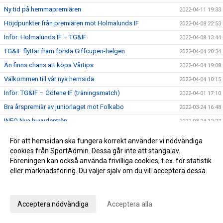
Ny tid på hemmapremiären
2022-04-11 19:33
Höjdpunkter från premiären mot Holmalunds IF
2022-04-08 22:53
Inför: Holmalunds IF – TG&IF
2022-04-08 13:44
TG&IF flyttar fram första Giffcupen-helgen
2022-04-04 20:34
Än finns chans att köpa Vårtips
2022-04-04 19:08
Välkommen till vår nya hemsida
2022-04-04 10:15
Inför: TG&IF – Götene IF (träningsmatch)
2022-04-01 17:10
Bra årspremiär av juniorlaget mot Folkabo
2022-03-24 16:48
INFO Nya huvudentrèn
2022-03-24 12:27
Entrèn
2022-03-15 08:41
För att hemsidan ska fungera korrekt använder vi nödvändiga
Inför: Husqvarna FF – TG&IF
2022-03-12 10:50
cookies från SportAdmin. Dessa går inte att stänga av.
Föreningen kan också använda frivilliga cookies, t.ex. för statistik
Inför: TG&IF – IK Gauthiod (träningsmatch)
2022-03-05 07:33
eller marknadsföring. Du väljer själv om du vill acceptera dessa.
Inför: TG&IF – Vänersborgs FK (träningsmatch)
2022-02-25 20:12
Anpassa dina val
Stadgeändringar och plusresultat – nyheterna från
2022-02-24 11:41
årsmötet
Acceptera nödvändiga
Acceptera alla
Utprovning kläder Ulvesborg
2022-02-23 07:41