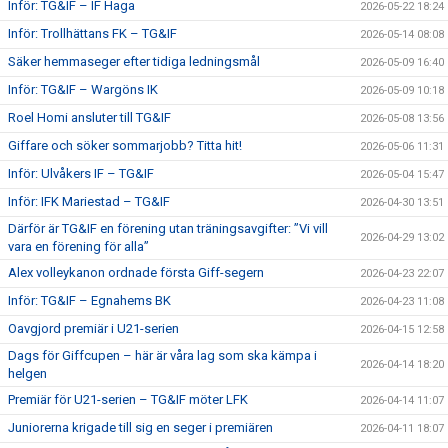
Inför: TG&IF – IF Haga
2026-05-22 18:24
Inför: Trollhättans FK – TG&IF
2026-05-14 08:08
Säker hemmaseger efter tidiga ledningsmål
2026-05-09 16:40
Inför: TG&IF – Wargöns IK
2026-05-09 10:18
Roel Homi ansluter till TG&IF
2026-05-08 13:56
Giffare och söker sommarjobb? Titta hit!
2026-05-06 11:31
Inför: Ulvåkers IF – TG&IF
2026-05-04 15:47
Inför: IFK Mariestad – TG&IF
2026-04-30 13:51
Därför är TG&IF en förening utan träningsavgifter: ”Vi vill
2026-04-29 13:02
vara en förening för alla”
Alex volleykanon ordnade första Giff-segern
2026-04-23 22:07
Inför: TG&IF – Egnahems BK
2026-04-23 11:08
Oavgjord premiär i U21-serien
2026-04-15 12:58
Dags för Giffcupen – här är våra lag som ska kämpa i
2026-04-14 18:20
helgen
Premiär för U21-serien – TG&IF möter LFK
2026-04-14 11:07
Juniorerna krigade till sig en seger i premiären
2026-04-11 18:07