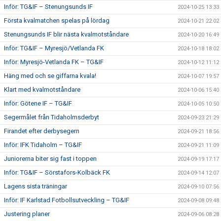
Inför: TG&IF – Stenungsunds IF
2024-10-25 13:33
Första kvalmatchen spelas på lördag
2024-10-21 22:02
Stenungsunds IF blir nästa kvalmotståndare
2024-10-20 16:49
Inför: TG&IF – Myresjö/Vetlanda FK
2024-10-18 18:02
Inför: Myresjö-Vetlanda FK – TG&IF
2024-10-12 11:12
Häng med och se giffarna kvala!
2024-10-07 19:57
Klart med kvalmotståndare
2024-10-06 15:40
Inför: Götene IF – TG&IF
2024-10-05 10:50
Segermålet från Tidaholmsderbyt
2024-09-23 21:29
Firandet efter derbysegern
2024-09-21 18:56
Inför: IFK Tidaholm – TG&IF
2024-09-21 11:09
Juniorerna biter sig fast i toppen
2024-09-19 17:17
Inför: TG&IF – Sörstafors-Kolbäck FK
2024-09-14 12:07
Lagens sista träningar
2024-09-10 07:56
Inför: IF Karlstad Fotbollsutveckling – TG&IF
2024-09-08 09:48
Justering planer
2024-09-06 08:28