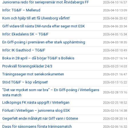
Juniorerna redo för seriepremiär mot Åtvidabergs FF
2026-04-10 16:57
Inför: TG&IF – Mellerud
2026-04-10 13:09
Kom och hjälp till att få Ulvesborg vårfint!
2026-04-06 20:42
Giff vidare till nästa DM-runda efter seger mot ESK
2026-04-06 20:34
Inför: Ekedalens SK – TG&IF
2026-04-05 15:34
En Giff-poäng i premiären efter stark upphämtning
2026-04-03 18:35
Inför: IK Gauthiod – TG&IF
2026-04-03 10:49
Boka in 28 april – då börjar TG&IF:s Bollekis
2026-03-27 16:14
Provkväll föreningskläder 24/3
2026-03-23 14:03
Träningsseger mot seriekonkurrenten
2026-03-21 16:47
Stöd TG&IF – köp vårtipset!
2026-03-13 15:22
”Det var mycket som var bra” – En Giff-poäng i Vinterligans
2026-02-28 19:16
sista match
Lidköpings FK nästa uppgift i Vinterligan
2026-02-25 18:52
Förlust i Vinterligan – juniorerna slog ESK
2026-02-16 14:38
Gegerfelt ende målskytt när Giff vann i Götene
2026-02-08 20:14
Dags för säsongens första träningsmatch
2026-02-06 16:32