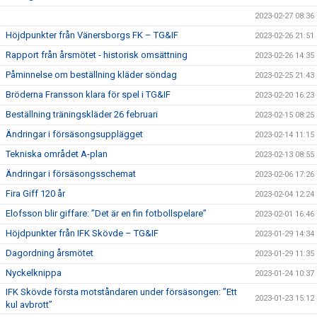
2023-02-27 08:36
Höjdpunkter från Vänersborgs FK – TG&IF
2023-02-26 21:51
Rapport från årsmötet - historisk omsättning
2023-02-26 14:35
Påminnelse om beställning kläder söndag
2023-02-25 21:43
Bröderna Fransson klara för spel i TG&IF
2023-02-20 16:23
Beställning träningskläder 26 februari
2023-02-15 08:25
Ändringar i försäsongsupplägget
2023-02-14 11:15
Tekniska området A-plan
2023-02-13 08:55
Ändringar i försäsongsschemat
2023-02-06 17:26
Fira Giff 120 år
2023-02-04 12:24
Elofsson blir giffare: ”Det är en fin fotbollspelare”
2023-02-01 16:46
Höjdpunkter från IFK Skövde – TG&IF
2023-01-29 14:34
Dagordning årsmötet
2023-01-29 11:35
Nyckelknippa
2023-01-24 10:37
IFK Skövde första motståndaren under försäsongen: ”Ett
2023-01-23 15:12
kul avbrott”