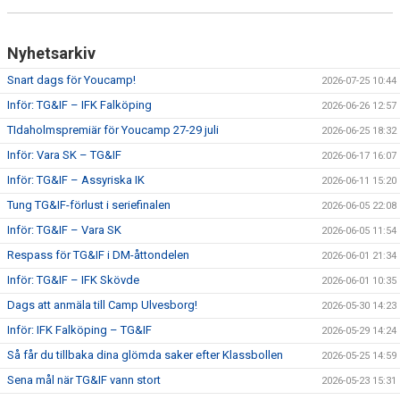
CUPER ARBETSBESKRIVNING
Nyhetsarkiv
PLANSCHEMA
Snart dags för Youcamp!
2026-07-25 10:44
Inför: TG&IF – IFK Falköping
2026-06-26 12:57
TIdaholmspremiär för Youcamp 27-29 juli
2026-06-25 18:32
Inför: Vara SK – TG&IF
2026-06-17 16:07
Inför: TG&IF – Assyriska IK
2026-06-11 15:20
Tung TG&IF-förlust i seriefinalen
2026-06-05 22:08
Inför: TG&IF – Vara SK
2026-06-05 11:54
Respass för TG&IF i DM-åttondelen
2026-06-01 21:34
Inför: TG&IF – IFK Skövde
2026-06-01 10:35
Dags att anmäla till Camp Ulvesborg!
2026-05-30 14:23
Inför: IFK Falköping – TG&IF
2026-05-29 14:24
Så får du tillbaka dina glömda saker efter Klassbollen
2026-05-25 14:59
Sena mål när TG&IF vann stort
2026-05-23 15:31