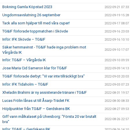
Bokning Gamla Köpstad 2023
2022-09-21 07:33
Ungdomsavslutning 26 september
2022-09-19 15:28
Tack alla som hjälper till med våra cuper!
2022-09-17 08:07
TG&IF förlorade toppmatchen i Skövde
2022-09-16 23:03
Inför: IFK Skövde – TG&IF
2022-09-16 10:10
Säker hemmavinst - TG&IF hade inga problem mot
2022-09-10 17:07
Vårgårda IK
Inför: TG&IF – Vårgårda IK
2022-09-10 09:59
Jose Maria Cid Sameron klar för TG&IF
2022-09-09 14:13
TG&IF förlorade derbyt: ”Vi var inte tillräckligt bra”
2022-09-03 20:03
Inför: IFK Tidaholm – TG&IF
2022-09-03 07:23
Xheladin Brahimi är ny assisterande tränare i TG&IF
2022-08-31 19:57
Lucas Frölin lånas ut till Åsarp-Trädet FK
2022-08-30 08:33
Höjdpunkter från TG&IF – Gerdskens BK
2022-08-27 09:53
Giff vann målkalaset på Ulvesborg: ”Första 20 var brutalt
2022-08-26 22:57
bra”
Inför: TG&IF – Gerdskens BK
2022-08-26 14:10