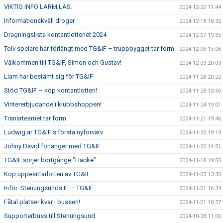
VIKTIG INFO LARM,LÄS.
2024-12-20 11:44
Informationskväll droger
2024-12-18 18:32
Dragningslista kontantlotteriet 2024
2024-12-07 19:35
Tolv spelare har förlängt med TG&IF – truppbygget tar form
2024-12-06 15:06
Välkommen till TG&IF, Simon och Gustav!
2024-12-03 20:03
Liam har bestämt sig för TG&IF
2024-11-28 20:22
Stöd TG&IF – köp kontantlotten!
2024-11-28 13:50
Vintererbjudande i klubbshoppen!
2024-11-24 19:01
Tränarteamet tar form
2024-11-21 19:46
Ludwig är TG&IF:s första nyförvärv
2024-11-20 19:19
Johny David förlänger med TG&IF
2024-11-20 14:51
TG&IF sörjer bortgånge ”Hacke”
2024-11-18 19:55
Köp uppesittarlotten av TG&IF
2024-11-05 13:30
Inför: Stenungsunds IF – TG&IF
2024-11-01 16:34
Fåtal platser kvar i bussen!
2024-11-01 10:37
Supporterbuss till Stenungsund
2024-10-28 11:06