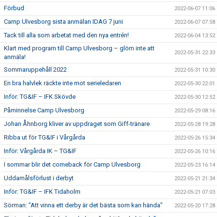
Förbud
2022-06-07 11:06
Camp Ulvesborg sista anmälan IDAG 7 juni
2022-06-07 07:58
Tack till alla som arbetat med den nya entrén!
2022-06-04 13:52
Klart med program till Camp Ulvesborg – glöm inte att
2022-05-31 22:33
anmäla!
Sommaruppehåll 2022
2022-05-31 10:30
En bra halvlek räckte inte mot serieledaren
2022-05-30 22:01
Inför: TG&IF – IFK Skövde
2022-05-30 12:52
Påminnelse Camp Ulvesborg
2022-05-29 08:16
Johan Åhnborg kliver av uppdraget som Giff-tränare
2022-05-28 19:28
Ribba ut för TG&IF i Vårgårda
2022-05-26 15:34
Inför: Vårgårda IK – TG&IF
2022-05-26 10:16
I sommar blir det comeback för Camp Ulvesborg
2022-05-23 16:14
Uddamålsförlust i derbyt
2022-05-21 21:34
Inför: TG&IF – IFK Tidaholm
2022-05-21 07:03
Sörman: ”Att vinna ett derby är det bästa som kan hända”
2022-05-20 17:28