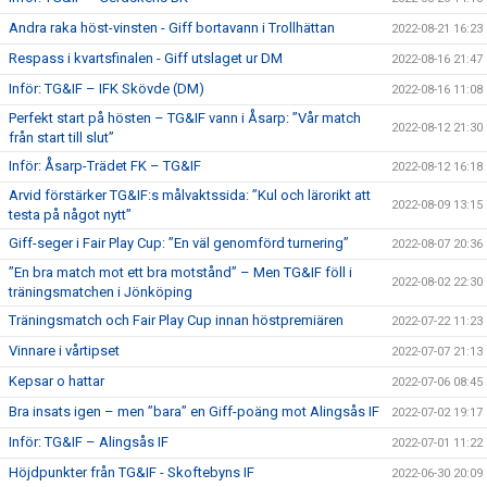
Andra raka höst-vinsten - Giff bortavann i Trollhättan
2022-08-21 16:23
Respass i kvartsfinalen - Giff utslaget ur DM
2022-08-16 21:47
Inför: TG&IF – IFK Skövde (DM)
2022-08-16 11:08
Perfekt start på hösten – TG&IF vann i Åsarp: ”Vår match
2022-08-12 21:30
från start till slut”
Inför: Åsarp-Trädet FK – TG&IF
2022-08-12 16:18
Arvid förstärker TG&IF:s målvaktssida: ”Kul och lärorikt att
2022-08-09 13:15
testa på något nytt”
Giff-seger i Fair Play Cup: ”En väl genomförd turnering”
2022-08-07 20:36
”En bra match mot ett bra motstånd” – Men TG&IF föll i
2022-08-02 22:30
träningsmatchen i Jönköping
Träningsmatch och Fair Play Cup innan höstpremiären
2022-07-22 11:23
Vinnare i vårtipset
2022-07-07 21:13
Kepsar o hattar
2022-07-06 08:45
Bra insats igen – men ”bara” en Giff-poäng mot Alingsås IF
2022-07-02 19:17
Inför: TG&IF – Alingsås IF
2022-07-01 11:22
Höjdpunkter från TG&IF - Skoftebyns IF
2022-06-30 20:09