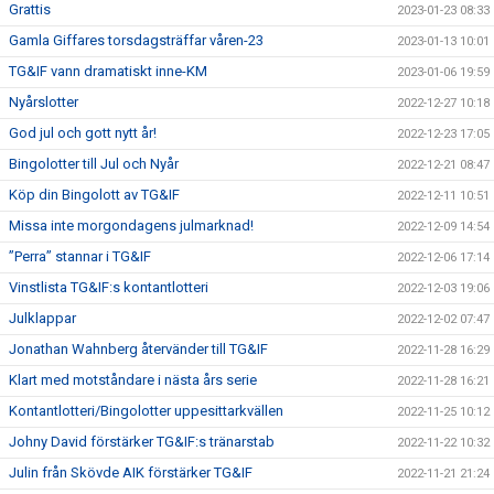
Grattis
2023-01-23 08:33
Gamla Giffares torsdagsträffar våren-23
2023-01-13 10:01
TG&IF vann dramatiskt inne-KM
2023-01-06 19:59
Nyårslotter
2022-12-27 10:18
God jul och gott nytt år!
2022-12-23 17:05
Bingolotter till Jul och Nyår
2022-12-21 08:47
Köp din Bingolott av TG&IF
2022-12-11 10:51
Missa inte morgondagens julmarknad!
2022-12-09 14:54
”Perra” stannar i TG&IF
2022-12-06 17:14
Vinstlista TG&IF:s kontantlotteri
2022-12-03 19:06
Julklappar
2022-12-02 07:47
Jonathan Wahnberg återvänder till TG&IF
2022-11-28 16:29
Klart med motståndare i nästa års serie
2022-11-28 16:21
Kontantlotteri/Bingolotter uppesittarkvällen
2022-11-25 10:12
Johny David förstärker TG&IF:s tränarstab
2022-11-22 10:32
Julin från Skövde AIK förstärker TG&IF
2022-11-21 21:24