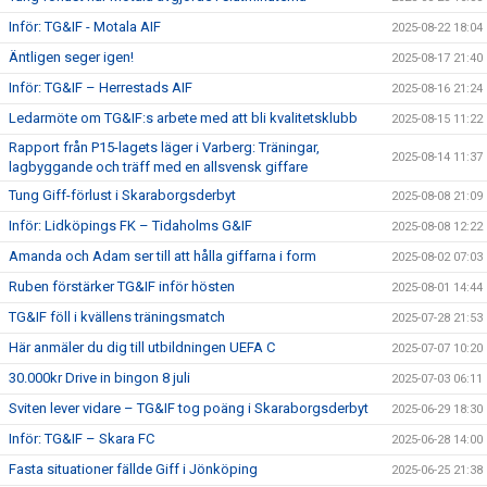
Inför: TG&IF - Motala AIF
2025-08-22 18:04
Äntligen seger igen!
2025-08-17 21:40
Inför: TG&IF – Herrestads AIF
2025-08-16 21:24
Ledarmöte om TG&IF:s arbete med att bli kvalitetsklubb
2025-08-15 11:22
Rapport från P15-lagets läger i Varberg: Träningar,
2025-08-14 11:37
lagbyggande och träff med en allsvensk giffare
Tung Giff-förlust i Skaraborgsderbyt
2025-08-08 21:09
Inför: Lidköpings FK – Tidaholms G&IF
2025-08-08 12:22
Amanda och Adam ser till att hålla giffarna i form
2025-08-02 07:03
Ruben förstärker TG&IF inför hösten
2025-08-01 14:44
TG&IF föll i kvällens träningsmatch
2025-07-28 21:53
Här anmäler du dig till utbildningen UEFA C
2025-07-07 10:20
30.000kr Drive in bingon 8 juli
2025-07-03 06:11
Sviten lever vidare – TG&IF tog poäng i Skaraborgsderbyt
2025-06-29 18:30
Inför: TG&IF – Skara FC
2025-06-28 14:00
Fasta situationer fällde Giff i Jönköping
2025-06-25 21:38