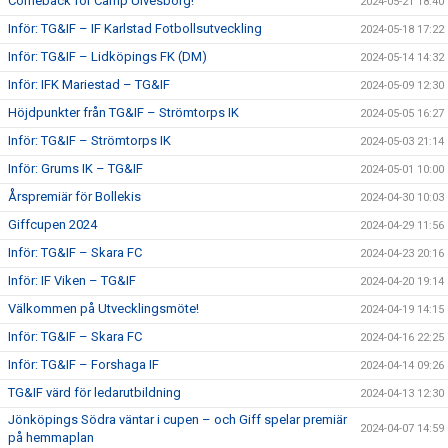
Comeback för Camp Ulvesborg!
2024-05-21 18:40
Inför: TG&IF – IF Karlstad Fotbollsutveckling
2024-05-18 17:22
Inför: TG&IF – Lidköpings FK (DM)
2024-05-14 14:32
Inför: IFK Mariestad – TG&IF
2024-05-09 12:30
Höjdpunkter från TG&IF – Strömtorps IK
2024-05-05 16:27
Inför: TG&IF – Strömtorps IK
2024-05-03 21:14
Inför: Grums IK – TG&IF
2024-05-01 10:00
Årspremiär för Bollekis
2024-04-30 10:03
Giffcupen 2024
2024-04-29 11:56
Inför: TG&IF – Skara FC
2024-04-23 20:16
Inför: IF Viken – TG&IF
2024-04-20 19:14
Välkommen på Utvecklingsmöte!
2024-04-19 14:15
Inför: TG&IF – Skara FC
2024-04-16 22:25
Inför: TG&IF – Forshaga IF
2024-04-14 09:26
TG&IF värd för ledarutbildning
2024-04-13 12:30
Jönköpings Södra väntar i cupen – och Giff spelar premiär
2024-04-07 14:59
på hemmaplan