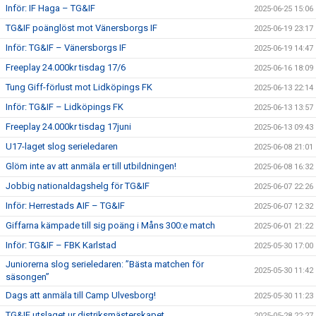
Inför: IF Haga – TG&IF
2025-06-25 15:06
TG&IF poänglöst mot Vänersborgs IF
2025-06-19 23:17
Inför: TG&IF – Vänersborgs IF
2025-06-19 14:47
Freeplay 24.000kr tisdag 17/6
2025-06-16 18:09
Tung Giff-förlust mot Lidköpings FK
2025-06-13 22:14
Inför: TG&IF – Lidköpings FK
2025-06-13 13:57
Freeplay 24.000kr tisdag 17juni
2025-06-13 09:43
U17-laget slog serieledaren
2025-06-08 21:01
Glöm inte av att anmäla er till utbildningen!
2025-06-08 16:32
Jobbig nationaldagshelg för TG&IF
2025-06-07 22:26
Inför: Herrestads AIF – TG&IF
2025-06-07 12:32
Giffarna kämpade till sig poäng i Måns 300:e match
2025-06-01 21:22
Inför: TG&IF – FBK Karlstad
2025-05-30 17:00
Juniorerna slog serieledaren: ”Bästa matchen för
2025-05-30 11:42
säsongen”
Dags att anmäla till Camp Ulvesborg!
2025-05-30 11:23
TG&IF utslaget ur distriksmästerskapet
2025-05-28 22:27