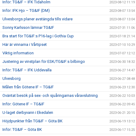
Inför: TG&IF – IFK Tidaholm
2023-08-12 11:19
Inför: IFK Hjo – TG&IF (DM)
2023-08-07 13:54
Ulvesborgs planer avstängda tills vidare
2023-08-07 13:04
Sonny Karlsson lämnar TG&IF
2023-07-31 11:06
Bra start för TG&IF:s P16-lag i Gothia Cup
2023-07-18 21:14
Här är vinnarna i Vårtipset
2023-07-10 10:29
Viktig information
2023-07-07 12:12
Justering av vinstplan för ESK/TG&IF:s bilbingo
2023-06-30 18:32
Inför: TG&IF – IFK Uddevalla
2023-06-27 14:47
Ulvesborg
2023-06-27 08:48
Målen från Götene IF – TG&IF
2023-06-23 12:30
Oväntat besök på sex- och sjuåringarnas våravslutning
2023-06-22 10:03
Inför: Götene IF – TG&IF
2023-06-22 09:45
U-laget derbyvann i Ekedalen
2023-06-21 20:15
Höjdpunkter från TG&IF – Göta BK
2023-06-19 13:12
Inför: TG&IF – Göta BK
2023-06-17 15:25