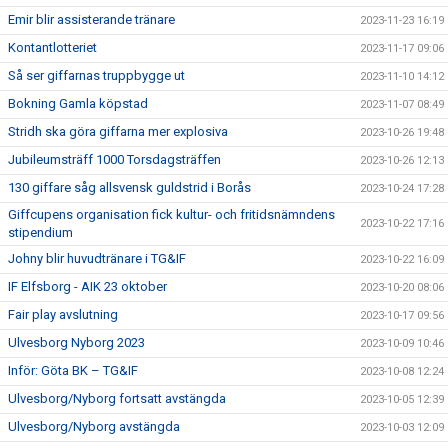
Emir blir assisterande tränare
2023-11-23 16:19
Kontantlotteriet
2023-11-17 09:06
Så ser giffarnas truppbygge ut
2023-11-10 14:12
Bokning Gamla köpstad
2023-11-07 08:49
Stridh ska göra giffarna mer explosiva
2023-10-26 19:48
Jubileumsträff 1000 Torsdagsträffen
2023-10-26 12:13
130 giffare såg allsvensk guldstrid i Borås
2023-10-24 17:28
Giffcupens organisation fick kultur- och fritidsnämndens
2023-10-22 17:16
stipendium
Johny blir huvudtränare i TG&IF
2023-10-22 16:09
IF Elfsborg - AIK 23 oktober
2023-10-20 08:06
Fair play avslutning
2023-10-17 09:56
Ulvesborg Nyborg 2023
2023-10-09 10:46
Inför: Göta BK – TG&IF
2023-10-08 12:24
Ulvesborg/Nyborg fortsatt avstängda
2023-10-05 12:39
Ulvesborg/Nyborg avstängda
2023-10-03 12:09