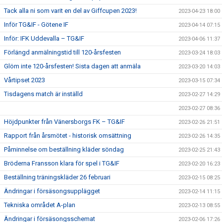
Tack alla ni som varit en del av Giffcupen 2023!
2023-04-23 18:00
Inför TG&IF - Götene IF
2023-04-14 07:15
Inför: IFK Uddevalla – TG&IF
2023-04-06 11:37
Förlängd anmälningstid till 120-årsfesten
2023-03-24 18:03
Glöm inte 120-årsfesten! Sista dagen att anmäla
2023-03-20 14:03
Vårtipset 2023
2023-03-15 07:34
Tisdagens match är inställd
2023-02-27 14:29
2023-02-27 08:36
Höjdpunkter från Vänersborgs FK – TG&IF
2023-02-26 21:51
Rapport från årsmötet - historisk omsättning
2023-02-26 14:35
Påminnelse om beställning kläder söndag
2023-02-25 21:43
Bröderna Fransson klara för spel i TG&IF
2023-02-20 16:23
Beställning träningskläder 26 februari
2023-02-15 08:25
Ändringar i försäsongsupplägget
2023-02-14 11:15
Tekniska området A-plan
2023-02-13 08:55
Ändringar i försäsongsschemat
2023-02-06 17:26