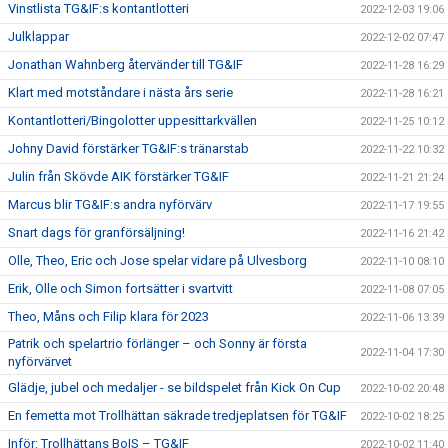
Vinstlista TG&IF:s kontantlotteri
2022-12-03 19:06
Julklappar
2022-12-02 07:47
Jonathan Wahnberg återvänder till TG&IF
2022-11-28 16:29
Klart med motståndare i nästa års serie
2022-11-28 16:21
Kontantlotteri/Bingolotter uppesittarkvällen
2022-11-25 10:12
Johny David förstärker TG&IF:s tränarstab
2022-11-22 10:32
Julin från Skövde AIK förstärker TG&IF
2022-11-21 21:24
Marcus blir TG&IF:s andra nyförvärv
2022-11-17 19:55
Snart dags för granförsäljning!
2022-11-16 21:42
Olle, Theo, Eric och Jose spelar vidare på Ulvesborg
2022-11-10 08:10
Erik, Olle och Simon fortsätter i svartvitt
2022-11-08 07:05
Theo, Måns och Filip klara för 2023
2022-11-06 13:39
Patrik och spelartrio förlänger – och Sonny är första
2022-11-04 17:30
nyförvärvet
Glädje, jubel och medaljer - se bildspelet från Kick On Cup
2022-10-02 20:48
En femetta mot Trollhättan säkrade tredjeplatsen för TG&IF
2022-10-02 18:25
Inför: Trollhättans BoIS – TG&IF
2022-10-02 11:40