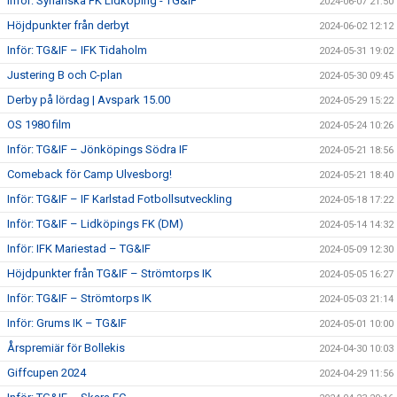
Inför: Syrianska FK Lidköping - TG&IF
2024-06-07 21:50
Höjdpunkter från derbyt
2024-06-02 12:12
Inför: TG&IF – IFK Tidaholm
2024-05-31 19:02
Justering B och C-plan
2024-05-30 09:45
Derby på lördag | Avspark 15.00
2024-05-29 15:22
OS 1980 film
2024-05-24 10:26
Inför: TG&IF – Jönköpings Södra IF
2024-05-21 18:56
Comeback för Camp Ulvesborg!
2024-05-21 18:40
Inför: TG&IF – IF Karlstad Fotbollsutveckling
2024-05-18 17:22
Inför: TG&IF – Lidköpings FK (DM)
2024-05-14 14:32
Inför: IFK Mariestad – TG&IF
2024-05-09 12:30
Höjdpunkter från TG&IF – Strömtorps IK
2024-05-05 16:27
Inför: TG&IF – Strömtorps IK
2024-05-03 21:14
Inför: Grums IK – TG&IF
2024-05-01 10:00
Årspremiär för Bollekis
2024-04-30 10:03
Giffcupen 2024
2024-04-29 11:56