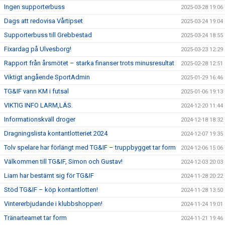
Ingen supporterbuss
2025-03-28 19:06
Dags att redovisa Vårtipset
2025-03-24 19:04
Supporterbuss till Grebbestad
2025-03-24 18:55
Fixardag på Ulvesborg!
2025-03-23 12:29
Rapport från årsmötet – starka finanser trots minusresultat
2025-02-28 12:51
Viktigt angående SportAdmin
2025-01-29 16:46
TG&IF vann KM i futsal
2025-01-06 19:13
VIKTIG INFO LARM,LÄS.
2024-12-20 11:44
Informationskväll droger
2024-12-18 18:32
Dragningslista kontantlotteriet 2024
2024-12-07 19:35
Tolv spelare har förlängt med TG&IF – truppbygget tar form
2024-12-06 15:06
Välkommen till TG&IF, Simon och Gustav!
2024-12-03 20:03
Liam har bestämt sig för TG&IF
2024-11-28 20:22
Stöd TG&IF – köp kontantlotten!
2024-11-28 13:50
Vintererbjudande i klubbshoppen!
2024-11-24 19:01
Tränarteamet tar form
2024-11-21 19:46