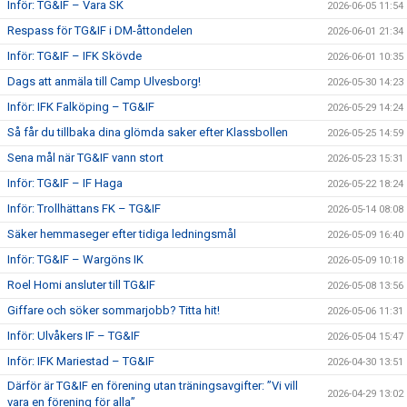
Inför: TG&IF – Vara SK
2026-06-05 11:54
Respass för TG&IF i DM-åttondelen
2026-06-01 21:34
Inför: TG&IF – IFK Skövde
2026-06-01 10:35
Dags att anmäla till Camp Ulvesborg!
2026-05-30 14:23
Inför: IFK Falköping – TG&IF
2026-05-29 14:24
Så får du tillbaka dina glömda saker efter Klassbollen
2026-05-25 14:59
Sena mål när TG&IF vann stort
2026-05-23 15:31
Inför: TG&IF – IF Haga
2026-05-22 18:24
Inför: Trollhättans FK – TG&IF
2026-05-14 08:08
Säker hemmaseger efter tidiga ledningsmål
2026-05-09 16:40
Inför: TG&IF – Wargöns IK
2026-05-09 10:18
Roel Homi ansluter till TG&IF
2026-05-08 13:56
Giffare och söker sommarjobb? Titta hit!
2026-05-06 11:31
Inför: Ulvåkers IF – TG&IF
2026-05-04 15:47
Inför: IFK Mariestad – TG&IF
2026-04-30 13:51
Därför är TG&IF en förening utan träningsavgifter: ”Vi vill
2026-04-29 13:02
vara en förening för alla”