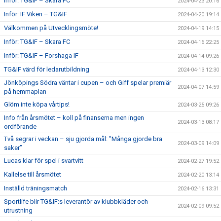
Inför: TG&IF – Skara FC
2024-04-23 20:16
Inför: IF Viken – TG&IF
2024-04-20 19:14
Välkommen på Utvecklingsmöte!
2024-04-19 14:15
Inför: TG&IF – Skara FC
2024-04-16 22:25
Inför: TG&IF – Forshaga IF
2024-04-14 09:26
TG&IF värd för ledarutbildning
2024-04-13 12:30
Jönköpings Södra väntar i cupen – och Giff spelar premiär
2024-04-07 14:59
på hemmaplan
Glöm inte köpa vårtips!
2024-03-25 09:26
Info från årsmötet – koll på finanserna men ingen
2024-03-13 08:17
ordförande
Två segrar i veckan – sju gjorda mål: ”Många gjorde bra
2024-03-09 14:09
saker”
Lucas klar för spel i svartvitt
2024-02-27 19:52
Kallelse till årsmötet
2024-02-20 13:14
Inställd träningsmatch
2024-02-16 13:31
Sportlife blir TG&IF:s leverantör av klubbkläder och
2024-02-09 09:52
utrustning