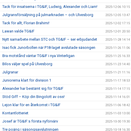
Tack för insatserna i TG&IF, Ludwig, Alexander och Liam!
2025-12-06 10:15
Julgransförsäljning på julmarknaden – och Ulvesborg
2025-12-05 13:47
Tack för allt, Florian Brahimi!
2025-12-02 17:15
Lawan valde TG&IF
2025-12-01 20:50
Nytt samarbete mellan STC och TG&IF – ser erbjudandet
2025-11-28 14:14
Isac fick Junorbollen när P18-laget avslutade säsongen
2025-11-26 11:06
Bra motstånd väntar TG&IF i nya Vinterligan
2025-11-25 16:33
Bilos väljer spel på Ulvesborg
2025-11-23 14:40
Julgranar
2025-11-21 11:16
Juniorerna klart för division 1
2025-11-17 18:53
Alexander har bestämt sig för TG&IF
2025-11-14 17:15
Stöd Giff – Köp din Bingolott av oss!
2025-11-14 16:01
Lejon klar för en återkomst i TG&IF
2025-11-06 18:42
Kontantlotteriet
2025-11-03 13:00
Josef är TG&IF:s första nyförvärv
2025-10-30 19:30
Tre poäng i säsongsavslutningen
2025-10-18 16:30