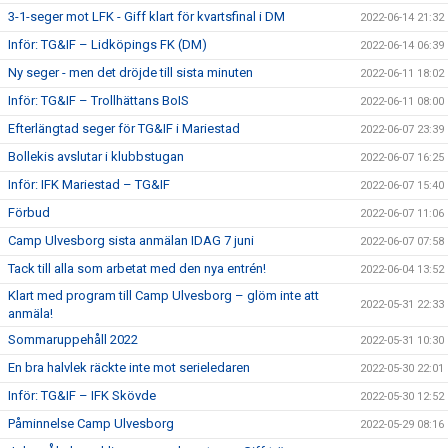
3-1-seger mot LFK - Giff klart för kvartsfinal i DM
2022-06-14 21:32
Inför: TG&IF – Lidköpings FK (DM)
2022-06-14 06:39
Ny seger - men det dröjde till sista minuten
2022-06-11 18:02
Inför: TG&IF – Trollhättans BoIS
2022-06-11 08:00
Efterlängtad seger för TG&IF i Mariestad
2022-06-07 23:39
Bollekis avslutar i klubbstugan
2022-06-07 16:25
Inför: IFK Mariestad – TG&IF
2022-06-07 15:40
Förbud
2022-06-07 11:06
Camp Ulvesborg sista anmälan IDAG 7 juni
2022-06-07 07:58
Tack till alla som arbetat med den nya entrén!
2022-06-04 13:52
Klart med program till Camp Ulvesborg – glöm inte att
2022-05-31 22:33
anmäla!
Sommaruppehåll 2022
2022-05-31 10:30
En bra halvlek räckte inte mot serieledaren
2022-05-30 22:01
Inför: TG&IF – IFK Skövde
2022-05-30 12:52
Påminnelse Camp Ulvesborg
2022-05-29 08:16