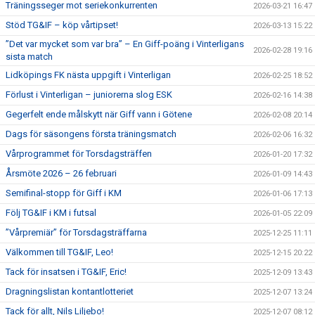
Träningsseger mot seriekonkurrenten
2026-03-21 16:47
Stöd TG&IF – köp vårtipset!
2026-03-13 15:22
”Det var mycket som var bra” – En Giff-poäng i Vinterligans
2026-02-28 19:16
sista match
Lidköpings FK nästa uppgift i Vinterligan
2026-02-25 18:52
Förlust i Vinterligan – juniorerna slog ESK
2026-02-16 14:38
Gegerfelt ende målskytt när Giff vann i Götene
2026-02-08 20:14
Dags för säsongens första träningsmatch
2026-02-06 16:32
Vårprogrammet för Torsdagsträffen
2026-01-20 17:32
Årsmöte 2026 – 26 februari
2026-01-09 14:43
Semifinal-stopp för Giff i KM
2026-01-06 17:13
Följ TG&IF i KM i futsal
2026-01-05 22:09
”Vårpremiär” för Torsdagsträffarna
2025-12-25 11:11
Välkommen till TG&IF, Leo!
2025-12-15 20:22
Tack för insatsen i TG&IF, Eric!
2025-12-09 13:43
Dragningslistan kontantlotteriet
2025-12-07 13:24
Tack för allt, Nils Liljebo!
2025-12-07 08:12