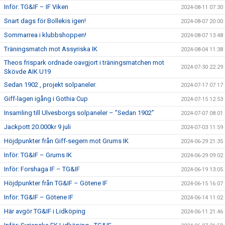
Inför: TG&IF – IF Viken
2024-08-11 07:30
Snart dags för Bollekis igen!
2024-08-07 20:00
Sommarrea i klubbshoppen!
2024-08-07 13:48
Träningsmatch mot Assyriska IK
2024-08-04 11:38
Theos frispark ordnade oavgjort i träningsmatchen mot
2024-07-30 22:29
Skövde AIK U19
Sedan 1902 , projekt solpaneler.
2024-07-17 07:17
Giff-lagen igång i Gothia Cup
2024-07-15 12:53
Insamling till Ulvesborgs solpaneler – ”Sedan 1902”
2024-07-07 08:01
Jackpott 20.000kr 9 juli
2024-07-03 11:59
Höjdpunkter från Giff-segern mot Grums IK
2024-06-29 21:35
Inför: TG&IF – Grums IK
2024-06-29 09:02
Inför: Forshaga IF – TG&IF
2024-06-19 13:05
Höjdpunkter från TG&IF – Götene IF
2024-06-15 16:07
Inför: TG&IF – Götene IF
2024-06-14 11:02
Här avgör TG&IF i Lidköping
2024-06-11 21:46