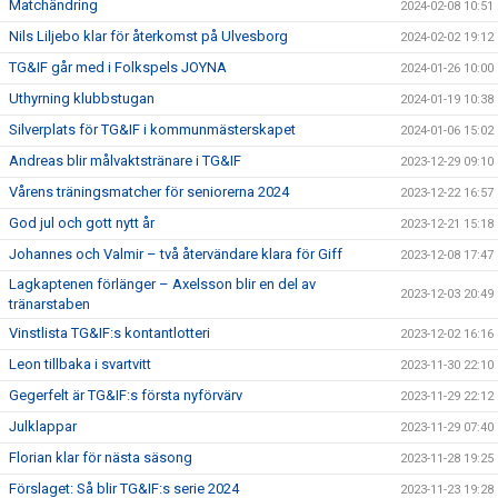
Matchändring
2024-02-08 10:51
Nils Liljebo klar för återkomst på Ulvesborg
2024-02-02 19:12
TG&IF går med i Folkspels JOYNA
2024-01-26 10:00
Uthyrning klubbstugan
2024-01-19 10:38
Silverplats för TG&IF i kommunmästerskapet
2024-01-06 15:02
Andreas blir målvaktstränare i TG&IF
2023-12-29 09:10
Vårens träningsmatcher för seniorerna 2024
2023-12-22 16:57
God jul och gott nytt år
2023-12-21 15:18
Johannes och Valmir – två återvändare klara för Giff
2023-12-08 17:47
Lagkaptenen förlänger – Axelsson blir en del av
2023-12-03 20:49
tränarstaben
Vinstlista TG&IF:s kontantlotteri
2023-12-02 16:16
Leon tillbaka i svartvitt
2023-11-30 22:10
Gegerfelt är TG&IF:s första nyförvärv
2023-11-29 22:12
Julklappar
2023-11-29 07:40
Florian klar för nästa säsong
2023-11-28 19:25
Förslaget: Så blir TG&IF:s serie 2024
2023-11-23 19:28