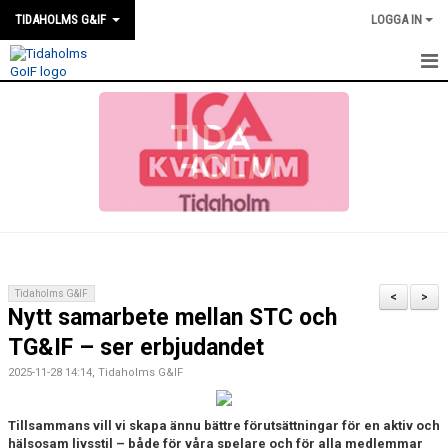
TIDAHOLMS G&IF
LOGGA IN
HEM
FÖRENINGSKALENDERN
NYHETER
KLUBBSTUGAN
KONTAKT
Tidaholms G&IF
<
>
Nytt samarbete mellan STC och
FÖRENINGEN
TG&IF – ser erbjudandet
SOUVENIRER
2025-11-28 14:14, Tidaholms G&IF
GAMLA GIFFS TORSDAGSTRÄFFAR
Tillsammans vill vi skapa ännu bättre förutsättningar för en aktiv och
hälsosam livsstil – både för våra spelare och för alla medlemmar
MATCHER