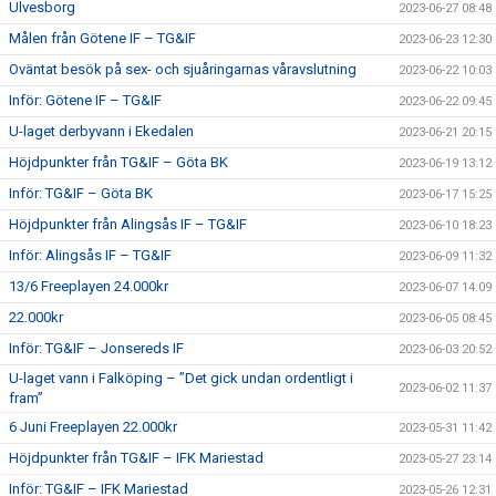
Ulvesborg
2023-06-27 08:48
Målen från Götene IF – TG&IF
2023-06-23 12:30
Oväntat besök på sex- och sjuåringarnas våravslutning
2023-06-22 10:03
Inför: Götene IF – TG&IF
2023-06-22 09:45
U-laget derbyvann i Ekedalen
2023-06-21 20:15
Höjdpunkter från TG&IF – Göta BK
2023-06-19 13:12
Inför: TG&IF – Göta BK
2023-06-17 15:25
Höjdpunkter från Alingsås IF – TG&IF
2023-06-10 18:23
Inför: Alingsås IF – TG&IF
2023-06-09 11:32
13/6 Freeplayen 24.000kr
2023-06-07 14:09
22.000kr
2023-06-05 08:45
Inför: TG&IF – Jonsereds IF
2023-06-03 20:52
U-laget vann i Falköping – ”Det gick undan ordentligt i
2023-06-02 11:37
fram”
6 Juni Freeplayen 22.000kr
2023-05-31 11:42
Höjdpunkter från TG&IF – IFK Mariestad
2023-05-27 23:14
Inför: TG&IF – IFK Mariestad
2023-05-26 12:31