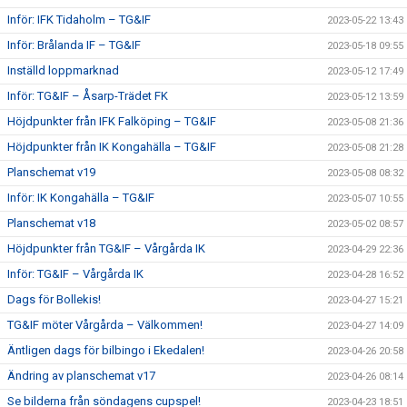
Inför: IFK Tidaholm – TG&IF
2023-05-22 13:43
Inför: Brålanda IF – TG&IF
2023-05-18 09:55
Inställd loppmarknad
2023-05-12 17:49
Inför: TG&IF – Åsarp-Trädet FK
2023-05-12 13:59
Höjdpunkter från IFK Falköping – TG&IF
2023-05-08 21:36
Höjdpunkter från IK Kongahälla – TG&IF
2023-05-08 21:28
Planschemat v19
2023-05-08 08:32
Inför: IK Kongahälla – TG&IF
2023-05-07 10:55
Planschemat v18
2023-05-02 08:57
Höjdpunkter från TG&IF – Vårgårda IK
2023-04-29 22:36
Inför: TG&IF – Vårgårda IK
2023-04-28 16:52
Dags för Bollekis!
2023-04-27 15:21
TG&IF möter Vårgårda – Välkommen!
2023-04-27 14:09
Äntligen dags för bilbingo i Ekedalen!
2023-04-26 20:58
Ändring av planschemat v17
2023-04-26 08:14
Se bilderna från söndagens cupspel!
2023-04-23 18:51