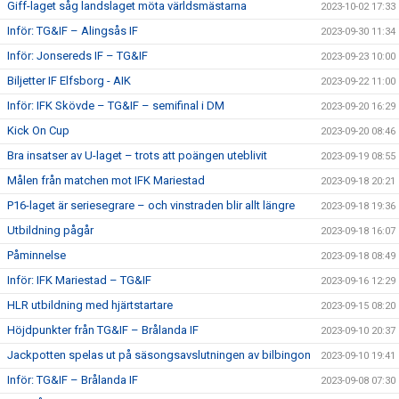
Giff-laget såg landslaget möta världsmästarna
2023-10-02 17:33
Inför: TG&IF – Alingsås IF
2023-09-30 11:34
Inför: Jonsereds IF – TG&IF
2023-09-23 10:00
Biljetter IF Elfsborg - AIK
2023-09-22 11:00
Inför: IFK Skövde – TG&IF – semifinal i DM
2023-09-20 16:29
Kick On Cup
2023-09-20 08:46
Bra insatser av U-laget – trots att poängen uteblivit
2023-09-19 08:55
Målen från matchen mot IFK Mariestad
2023-09-18 20:21
P16-laget är seriesegrare – och vinstraden blir allt längre
2023-09-18 19:36
Utbildning pågår
2023-09-18 16:07
Påminnelse
2023-09-18 08:49
Inför: IFK Mariestad – TG&IF
2023-09-16 12:29
HLR utbildning med hjärtstartare
2023-09-15 08:20
Höjdpunkter från TG&IF – Brålanda IF
2023-09-10 20:37
Jackpotten spelas ut på säsongsavslutningen av bilbingon
2023-09-10 19:41
Inför: TG&IF – Brålanda IF
2023-09-08 07:30