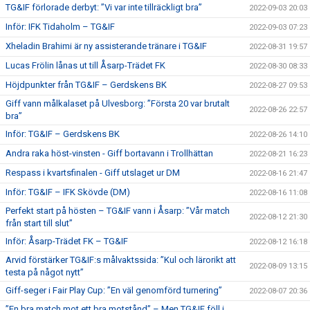
TG&IF förlorade derbyt: ”Vi var inte tillräckligt bra”
2022-09-03 20:03
Inför: IFK Tidaholm – TG&IF
2022-09-03 07:23
Xheladin Brahimi är ny assisterande tränare i TG&IF
2022-08-31 19:57
Lucas Frölin lånas ut till Åsarp-Trädet FK
2022-08-30 08:33
Höjdpunkter från TG&IF – Gerdskens BK
2022-08-27 09:53
Giff vann målkalaset på Ulvesborg: ”Första 20 var brutalt
2022-08-26 22:57
bra”
Inför: TG&IF – Gerdskens BK
2022-08-26 14:10
Andra raka höst-vinsten - Giff bortavann i Trollhättan
2022-08-21 16:23
Respass i kvartsfinalen - Giff utslaget ur DM
2022-08-16 21:47
Inför: TG&IF – IFK Skövde (DM)
2022-08-16 11:08
Perfekt start på hösten – TG&IF vann i Åsarp: ”Vår match
2022-08-12 21:30
från start till slut”
Inför: Åsarp-Trädet FK – TG&IF
2022-08-12 16:18
Arvid förstärker TG&IF:s målvaktssida: ”Kul och lärorikt att
2022-08-09 13:15
testa på något nytt”
Giff-seger i Fair Play Cup: ”En väl genomförd turnering”
2022-08-07 20:36
”En bra match mot ett bra motstånd” – Men TG&IF föll i