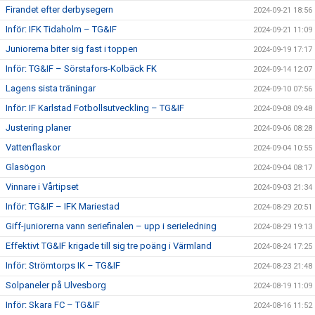
Firandet efter derbysegern
2024-09-21 18:56
Inför: IFK Tidaholm – TG&IF
2024-09-21 11:09
Juniorerna biter sig fast i toppen
2024-09-19 17:17
Inför: TG&IF – Sörstafors-Kolbäck FK
2024-09-14 12:07
Lagens sista träningar
2024-09-10 07:56
Inför: IF Karlstad Fotbollsutveckling – TG&IF
2024-09-08 09:48
Justering planer
2024-09-06 08:28
Vattenflaskor
2024-09-04 10:55
Glasögon
2024-09-04 08:17
Vinnare i Vårtipset
2024-09-03 21:34
Inför: TG&IF – IFK Mariestad
2024-08-29 20:51
Giff-juniorerna vann seriefinalen – upp i serieledning
2024-08-29 19:13
Effektivt TG&IF krigade till sig tre poäng i Värmland
2024-08-24 17:25
Inför: Strömtorps IK – TG&IF
2024-08-23 21:48
Solpaneler på Ulvesborg
2024-08-19 11:09
Inför: Skara FC – TG&IF
2024-08-16 11:52