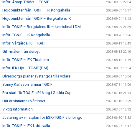
Inför: Åsarp-Trädet – TG&IF
2023-09-01 22:04
Höjdpunkter från TG&IF – IK Kongahälla
2023-09-01 16:17
Höjdpunkter från TG&IF – Bergkullens IK
2023-09-01 16:13
Inför: TG&IF – Bergdalens IK – kvartsfinal i DM
2023-08-29 21:59
Inför: TG&IF – IK Kongahälla
2023-08-26 13:26
Inför: Vårgårda IK – TG&IF
2023-08-19 12:43
Giff-målen från derbyt
2023-08-13 22:10
Inför: TG&IF – IFK Tidaholm
2023-08-12 11:19
Inför: IFK Hjo – TG&IF (DM)
2023-08-07 13:54
Ulvesborgs planer avstängda tills vidare
2023-08-07 13:04
Sonny Karlsson lämnar TG&IF
2023-07-31 11:06
Bra start för TG&IF:s P16-lag i Gothia Cup
2023-07-18 21:14
Här är vinnarna i Vårtipset
2023-07-10 10:29
Viktig information
2023-07-07 12:12
Justering av vinstplan för ESK/TG&IF:s bilbingo
2023-06-30 18:32
Inför: TG&IF – IFK Uddevalla
2023-06-27 14:47