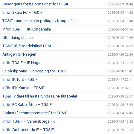
Säsongens första bortavinst för TG&IF
2025-05-09 21:44
Inför: Skara FC – TG&IF
2025-05-09 14:52
TG&IF kunde inte sno poäng av Kongahälla
2025-05-04 18:40
Inför: TG&IF – IK Kongahälla
2025-05-04 06:36
Utbildning ställs in
2025-05-02 10:59
TG&IF till åttondelsfinal i DM
2025-04-29 22:02
Äntligen Giff-seger!
2025-04-24 22:34
Inför: TG&IF – IF Haga
2025-04-24 12:12
En påskpoäng i Jönköping för TG&IF
2025-04-18 15:41
Inför: IK Tord - TG&IF
2025-04-17 20:11
Inför: IFK Kumla – TG&IF
2025-04-12 07:31
TG&IF vidare till nästa runda i DM-slutspelet
2025-04-08 22:37
Inför: FC Kabel Åttio – TG&IF
2025-04-08 15:54
Förlust i ”hemmapremiären” för TG&IF
2025-04-04 22:45
Inför: TG&IF – Vänersborgs FK
2025-04-04 13:55
Inför: Grebbestads IF – TG&IF
2025-03-29 10:12