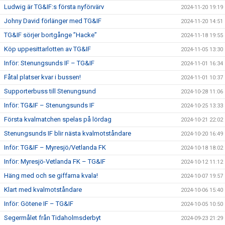
Ludwig är TG&IF:s första nyförvärv
2024-11-20 19:19
Johny David förlänger med TG&IF
2024-11-20 14:51
TG&IF sörjer bortgånge ”Hacke”
2024-11-18 19:55
Köp uppesittarlotten av TG&IF
2024-11-05 13:30
Inför: Stenungsunds IF – TG&IF
2024-11-01 16:34
Fåtal platser kvar i bussen!
2024-11-01 10:37
Supporterbuss till Stenungsund
2024-10-28 11:06
Inför: TG&IF – Stenungsunds IF
2024-10-25 13:33
Första kvalmatchen spelas på lördag
2024-10-21 22:02
Stenungsunds IF blir nästa kvalmotståndare
2024-10-20 16:49
Inför: TG&IF – Myresjö/Vetlanda FK
2024-10-18 18:02
Inför: Myresjö-Vetlanda FK – TG&IF
2024-10-12 11:12
Häng med och se giffarna kvala!
2024-10-07 19:57
Klart med kvalmotståndare
2024-10-06 15:40
Inför: Götene IF – TG&IF
2024-10-05 10:50
Segermålet från Tidaholmsderbyt
2024-09-23 21:29