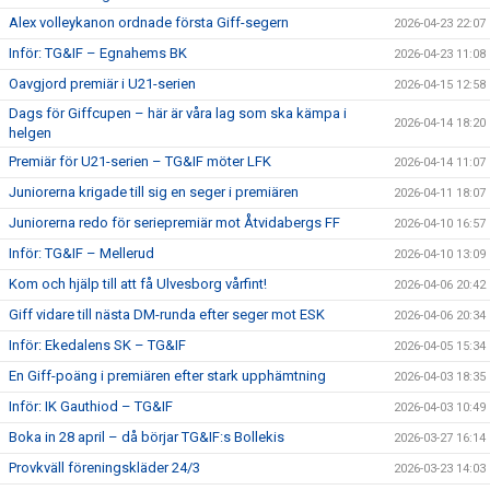
Alex volleykanon ordnade första Giff-segern
2026-04-23 22:07
Inför: TG&IF – Egnahems BK
2026-04-23 11:08
Oavgjord premiär i U21-serien
2026-04-15 12:58
Dags för Giffcupen – här är våra lag som ska kämpa i
2026-04-14 18:20
helgen
Premiär för U21-serien – TG&IF möter LFK
2026-04-14 11:07
Juniorerna krigade till sig en seger i premiären
2026-04-11 18:07
Juniorerna redo för seriepremiär mot Åtvidabergs FF
2026-04-10 16:57
Inför: TG&IF – Mellerud
2026-04-10 13:09
Kom och hjälp till att få Ulvesborg vårfint!
2026-04-06 20:42
Giff vidare till nästa DM-runda efter seger mot ESK
2026-04-06 20:34
Inför: Ekedalens SK – TG&IF
2026-04-05 15:34
En Giff-poäng i premiären efter stark upphämtning
2026-04-03 18:35
Inför: IK Gauthiod – TG&IF
2026-04-03 10:49
Boka in 28 april – då börjar TG&IF:s Bollekis
2026-03-27 16:14
Provkväll föreningskläder 24/3
2026-03-23 14:03