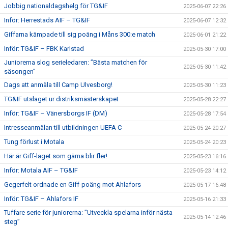
Jobbig nationaldagshelg för TG&IF
2025-06-07 22:26
Inför: Herrestads AIF – TG&IF
2025-06-07 12:32
Giffarna kämpade till sig poäng i Måns 300:e match
2025-06-01 21:22
Inför: TG&IF – FBK Karlstad
2025-05-30 17:00
Juniorerna slog serieledaren: ”Bästa matchen för
2025-05-30 11:42
säsongen”
Dags att anmäla till Camp Ulvesborg!
2025-05-30 11:23
TG&IF utslaget ur distriksmästerskapet
2025-05-28 22:27
Inför: TG&IF – Vänersborgs IF (DM)
2025-05-28 17:54
Intresseanmälan till utbildningen UEFA C
2025-05-24 20:27
Tung förlust i Motala
2025-05-24 20:23
Här är Giff-laget som gärna blir fler!
2025-05-23 16:16
Inför: Motala AIF – TG&IF
2025-05-23 14:12
Gegerfelt ordnade en Giff-poäng mot Ahlafors
2025-05-17 16:48
Inför: TG&IF – Ahlafors IF
2025-05-16 21:33
Tuffare serie för juniorerna: ”Utveckla spelarna inför nästa
2025-05-14 12:46
steg”