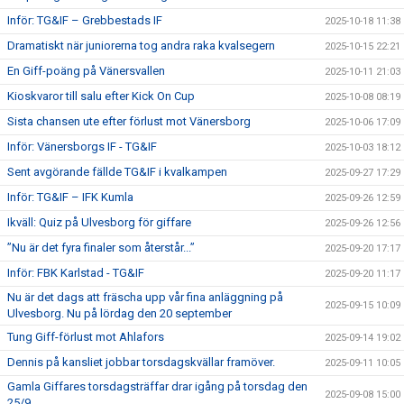
Inför: TG&IF – Grebbestads IF
2025-10-18 11:38
Dramatiskt när juniorerna tog andra raka kvalsegern
2025-10-15 22:21
En Giff-poäng på Vänersvallen
2025-10-11 21:03
Kioskvaror till salu efter Kick On Cup
2025-10-08 08:19
Sista chansen ute efter förlust mot Vänersborg
2025-10-06 17:09
Inför: Vänersborgs IF - TG&IF
2025-10-03 18:12
Sent avgörande fällde TG&IF i kvalkampen
2025-09-27 17:29
Inför: TG&IF – IFK Kumla
2025-09-26 12:59
Ikväll: Quiz på Ulvesborg för giffare
2025-09-26 12:56
”Nu är det fyra finaler som återstår...”
2025-09-20 17:17
Inför: FBK Karlstad - TG&IF
2025-09-20 11:17
Nu är det dags att fräscha upp vår fina anläggning på
2025-09-15 10:09
Ulvesborg. Nu på lördag den 20 september
Tung Giff-förlust mot Ahlafors
2025-09-14 19:02
Dennis på kansliet jobbar torsdagskvällar framöver.
2025-09-11 10:05
Gamla Giffares torsdagsträffar drar igång på torsdag den
2025-09-08 15:00
25/9