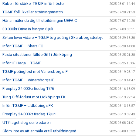
Ruben förstärker TG&IF inför hösten
2025-08-01 14:44
TG&IF föll i kvällens träningsmatch
2025-07-28 21:53
Här anmäler du dig till utbildningen UEFA C
2025-07-07 10:20
30.000kr Drive in bingon 8 juli
2025-07-03 06:11
Sviten lever vidare – TG&IF tog poäng i Skaraborgsderbyt
2025-06-29 18:30
Inför: TG&IF – Skara FC
2025-06-28 14:00
Fasta situationer fällde Giff i Jönköping
2025-06-25 21:38
Inför: IF Haga – TG&IF
2025-06-25 15:06
TG&IF poänglöst mot Vänersborgs IF
2025-06-19 23:17
Inför: TG&IF – Vänersborgs IF
2025-06-19 14:47
Freeplay 24.000kr tisdag 17/6
2025-06-16 18:09
Tung Giff-förlust mot Lidköpings FK
2025-06-13 22:14
Inför: TG&IF – Lidköpings FK
2025-06-13 13:57
Freeplay 24.000kr tisdag 17juni
2025-06-13 09:43
U17-laget slog serieledaren
2025-06-08 21:01
Glöm inte av att anmäla er till utbildningen!
2025-06-08 16:32