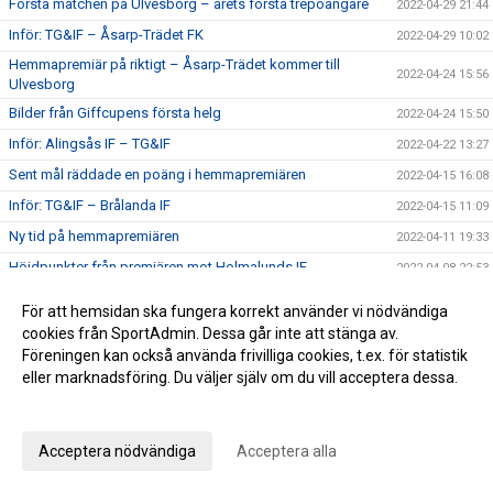
Första matchen på Ulvesborg – årets första trepoängare
2022-04-29 21:44
Inför: TG&IF – Åsarp-Trädet FK
2022-04-29 10:02
Hemmapremiär på riktigt – Åsarp-Trädet kommer till
2022-04-24 15:56
Ulvesborg
Bilder från Giffcupens första helg
2022-04-24 15:50
Inför: Alingsås IF – TG&IF
2022-04-22 13:27
Sent mål räddade en poäng i hemmapremiären
2022-04-15 16:08
Inför: TG&IF – Brålanda IF
2022-04-15 11:09
Ny tid på hemmapremiären
2022-04-11 19:33
Höjdpunkter från premiären mot Holmalunds IF
2022-04-08 22:53
Inför: Holmalunds IF – TG&IF
2022-04-08 13:44
För att hemsidan ska fungera korrekt använder vi nödvändiga
TG&IF flyttar fram första Giffcupen-helgen
2022-04-04 20:34
cookies från SportAdmin. Dessa går inte att stänga av.
Föreningen kan också använda frivilliga cookies, t.ex. för statistik
Än finns chans att köpa Vårtips
2022-04-04 19:08
eller marknadsföring. Du väljer själv om du vill acceptera dessa.
Välkommen till vår nya hemsida
2022-04-04 10:15
Anpassa dina val
Inför: TG&IF – Götene IF (träningsmatch)
2022-04-01 17:10
Acceptera nödvändiga
Acceptera alla
Bra årspremiär av juniorlaget mot Folkabo
2022-03-24 16:48
INFO Nya huvudentrèn
2022-03-24 12:27