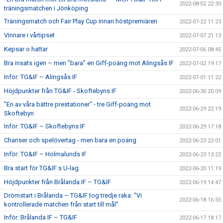
2022-08-02 22:30
träningsmatchen i Jönköping
Träningsmatch och Fair Play Cup innan höstpremiären
2022-07-22 11:23
Vinnare i vårtipset
2022-07-07 21:13
Kepsar o hattar
2022-07-06 08:45
Bra insats igen – men ”bara” en Giff-poäng mot Alingsås IF
2022-07-02 19:17
Inför: TG&IF – Alingsås IF
2022-07-01 11:22
Höjdpunkter från TG&IF - Skoftebyns IF
2022-06-30 20:09
"En av våra bättre prestationer" - tre Giff-poäng mot
2022-06-29 22:19
Skoftebyn
Inför: TG&IF – Skoftebyns IF
2022-06-29 17:18
Chanser och spelövertag - men bara en poäng
2022-06-23 22:01
Inför: TG&IF – Holmalunds IF
2022-06-23 13:22
Bra start för TG&IF:s U-lag
2022-06-20 11:19
Höjdpunkter från Brålanda IF – TG&IF
2022-06-19 14:47
Drömstart i Brålanda – TG&IF tog tredje raka: ”Vi
2022-06-18 16:55
kontrollerade matchen från start till mål”
Inför: Brålanda IF – TG&IF
2022-06-17 18:17