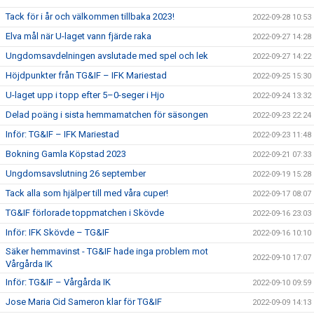
Tack för i år och välkommen tillbaka 2023!
2022-09-28 10:53
Elva mål när U-laget vann fjärde raka
2022-09-27 14:28
Ungdomsavdelningen avslutade med spel och lek
2022-09-27 14:22
Höjdpunkter från TG&IF – IFK Mariestad
2022-09-25 15:30
U-laget upp i topp efter 5–0-seger i Hjo
2022-09-24 13:32
Delad poäng i sista hemmamatchen för säsongen
2022-09-23 22:24
Inför: TG&IF – IFK Mariestad
2022-09-23 11:48
Bokning Gamla Köpstad 2023
2022-09-21 07:33
Ungdomsavslutning 26 september
2022-09-19 15:28
Tack alla som hjälper till med våra cuper!
2022-09-17 08:07
TG&IF förlorade toppmatchen i Skövde
2022-09-16 23:03
Inför: IFK Skövde – TG&IF
2022-09-16 10:10
Säker hemmavinst - TG&IF hade inga problem mot
2022-09-10 17:07
Vårgårda IK
Inför: TG&IF – Vårgårda IK
2022-09-10 09:59
Jose Maria Cid Sameron klar för TG&IF
2022-09-09 14:13