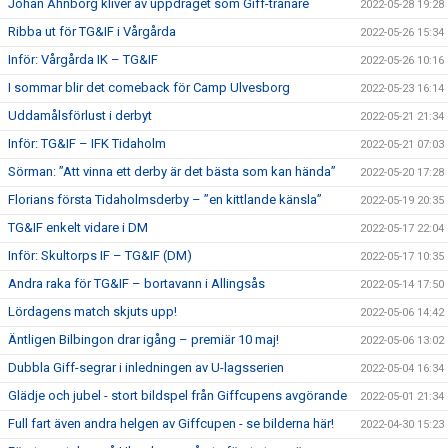
Johan Åhnborg kliver av uppdraget som Giff-tränare
2022-05-28 19:28
Ribba ut för TG&IF i Vårgårda
2022-05-26 15:34
Inför: Vårgårda IK – TG&IF
2022-05-26 10:16
I sommar blir det comeback för Camp Ulvesborg
2022-05-23 16:14
Uddamålsförlust i derbyt
2022-05-21 21:34
Inför: TG&IF – IFK Tidaholm
2022-05-21 07:03
Sörman: ”Att vinna ett derby är det bästa som kan hända”
2022-05-20 17:28
Florians första Tidaholmsderby – ”en kittlande känsla”
2022-05-19 20:35
TG&IF enkelt vidare i DM
2022-05-17 22:04
Inför: Skultorps IF – TG&IF (DM)
2022-05-17 10:35
Andra raka för TG&IF – bortavann i Allingsås
2022-05-14 17:50
Lördagens match skjuts upp!
2022-05-06 14:42
Äntligen Bilbingon drar igång – premiär 10 maj!
2022-05-06 13:02
Dubbla Giff-segrar i inledningen av U-lagsserien
2022-05-04 16:34
Glädje och jubel - stort bildspel från Giffcupens avgörande
2022-05-01 21:34
Full fart även andra helgen av Giffcupen - se bilderna här!
2022-04-30 15:23