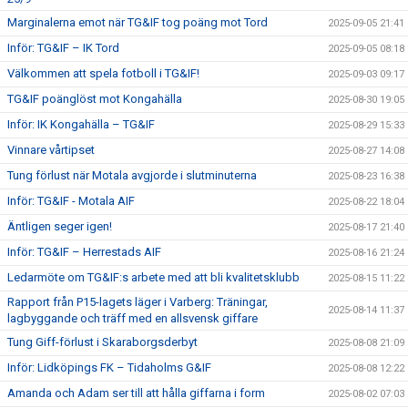
Marginalerna emot när TG&IF tog poäng mot Tord
2025-09-05 21:41
Inför: TG&IF – IK Tord
2025-09-05 08:18
Välkommen att spela fotboll i TG&IF!
2025-09-03 09:17
TG&IF poänglöst mot Kongahälla
2025-08-30 19:05
Inför: IK Kongahälla – TG&IF
2025-08-29 15:33
Vinnare vårtipset
2025-08-27 14:08
Tung förlust när Motala avgjorde i slutminuterna
2025-08-23 16:38
Inför: TG&IF - Motala AIF
2025-08-22 18:04
Äntligen seger igen!
2025-08-17 21:40
Inför: TG&IF – Herrestads AIF
2025-08-16 21:24
Ledarmöte om TG&IF:s arbete med att bli kvalitetsklubb
2025-08-15 11:22
Rapport från P15-lagets läger i Varberg: Träningar,
2025-08-14 11:37
lagbyggande och träff med en allsvensk giffare
Tung Giff-förlust i Skaraborgsderbyt
2025-08-08 21:09
Inför: Lidköpings FK – Tidaholms G&IF
2025-08-08 12:22
Amanda och Adam ser till att hålla giffarna i form
2025-08-02 07:03