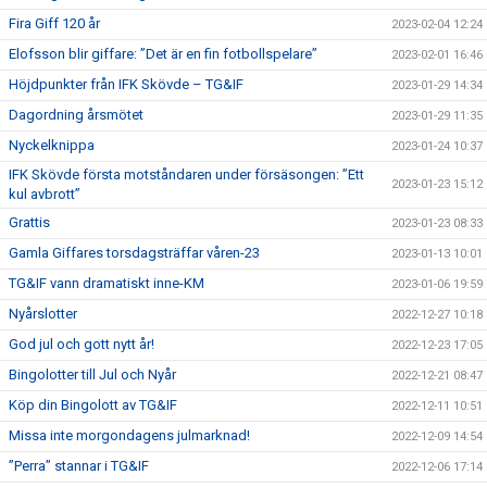
Fira Giff 120 år
2023-02-04 12:24
Elofsson blir giffare: ”Det är en fin fotbollspelare”
2023-02-01 16:46
Höjdpunkter från IFK Skövde – TG&IF
2023-01-29 14:34
Dagordning årsmötet
2023-01-29 11:35
Nyckelknippa
2023-01-24 10:37
IFK Skövde första motståndaren under försäsongen: ”Ett
2023-01-23 15:12
kul avbrott”
Grattis
2023-01-23 08:33
Gamla Giffares torsdagsträffar våren-23
2023-01-13 10:01
TG&IF vann dramatiskt inne-KM
2023-01-06 19:59
Nyårslotter
2022-12-27 10:18
God jul och gott nytt år!
2022-12-23 17:05
Bingolotter till Jul och Nyår
2022-12-21 08:47
Köp din Bingolott av TG&IF
2022-12-11 10:51
Missa inte morgondagens julmarknad!
2022-12-09 14:54
”Perra” stannar i TG&IF
2022-12-06 17:14