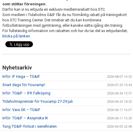
som stöttar föreningen.
Därför kan vi nu erbjuda en exklusiv medlemsrabatt hos STC.
CUPER ARBETSBESKRIVNING
Som medlem i Tidaholms G&IF får du nu förmånlig rabatt på träningskort
hos STC Training Center. Det innebär att du kan kombinera
PLANSCHEMA
fotbollsträningen med gymträning, eller kanske sätta igång din träning.
För fullständig information om rabatten och hur du tar del av erbjudandet;
klicka på länken.
Nyhetsarkiv
Inför: IF Haga – TG&IF
2026-08-07 14:55
Snart dags för Youcamp!
2026-07-25 10:44
Inför: TG&IF – IFK Falköping
2026-06-26 12:57
TIdaholmspremiär för Youcamp 27-29 juli
2026-06-25 18:32
Inför: Vara SK – TG&IF
2026-06-17 16:07
Inför: TG&IF – Assyriska IK
2026-06-11 15:20
Tung TG&IF-förlust i seriefinalen
2026-06-05 22:08