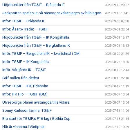
Höjdpunkter från TG&IF – Brålanda IF
2023-09-10 20:37
Jackpotten spelas ut på säsongsavslutningen av bilbingon
2023-09-10 19:41
Inför: TG&IF – Brålanda IF
2023-09-08 07:30
Inför: Åsarp-Trädet – TG&IF
2023-09-01 22:04
Höjdpunkter från TG&IF – IK Kongahälla
2023-09-01 16:17
Höjdpunkter från TG&IF – Bergkullens IK
2023-09-01 16:13
Inför: TG&IF – Bergdalens IK – kvartsfinal i DM
2023-08-29 21:59
Inför: TG&IF – IK Kongahälla
2023-08-26 13:26
Inför: Vårgårda IK – TG&IF
2023-08-19 12:43
Giff-målen från derbyt
2023-08-13 22:10
Inför: TG&IF – IFK Tidaholm
2023-08-12 11:19
Inför: IFK Hjo – TG&IF (DM)
2023-08-07 13:54
Ulvesborgs planer avstängda tills vidare
2023-08-07 13:04
Sonny Karlsson lämnar TG&IF
2023-07-31 11:06
Bra start för TG&IF:s P16-lag i Gothia Cup
2023-07-18 21:14
Här är vinnarna i Vårtipset
2023-07-10 10:29