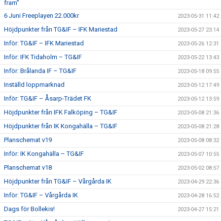
fram”
6 Juni Freeplayen 22.000kr
2023-05-31 11:42
Höjdpunkter från TG&IF – IFK Mariestad
2023-05-27 23:14
Inför: TG&IF – IFK Mariestad
2023-05-26 12:31
Inför: IFK Tidaholm – TG&IF
2023-05-22 13:43
Inför: Brålanda IF – TG&IF
2023-05-18 09:55
Inställd loppmarknad
2023-05-12 17:49
Inför: TG&IF – Åsarp-Trädet FK
2023-05-12 13:59
Höjdpunkter från IFK Falköping – TG&IF
2023-05-08 21:36
Höjdpunkter från IK Kongahälla – TG&IF
2023-05-08 21:28
Planschemat v19
2023-05-08 08:32
Inför: IK Kongahälla – TG&IF
2023-05-07 10:55
Planschemat v18
2023-05-02 08:57
Höjdpunkter från TG&IF – Vårgårda IK
2023-04-29 22:36
Inför: TG&IF – Vårgårda IK
2023-04-28 16:52
Dags för Bollekis!
2023-04-27 15:21