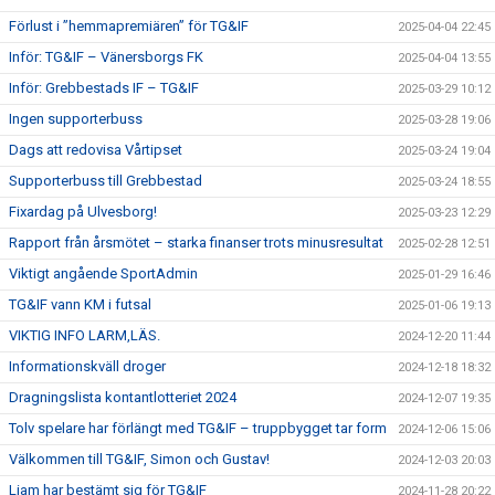
Förlust i ”hemmapremiären” för TG&IF
2025-04-04 22:45
Inför: TG&IF – Vänersborgs FK
2025-04-04 13:55
Inför: Grebbestads IF – TG&IF
2025-03-29 10:12
Ingen supporterbuss
2025-03-28 19:06
Dags att redovisa Vårtipset
2025-03-24 19:04
Supporterbuss till Grebbestad
2025-03-24 18:55
Fixardag på Ulvesborg!
2025-03-23 12:29
Rapport från årsmötet – starka finanser trots minusresultat
2025-02-28 12:51
Viktigt angående SportAdmin
2025-01-29 16:46
TG&IF vann KM i futsal
2025-01-06 19:13
VIKTIG INFO LARM,LÄS.
2024-12-20 11:44
Informationskväll droger
2024-12-18 18:32
Dragningslista kontantlotteriet 2024
2024-12-07 19:35
Tolv spelare har förlängt med TG&IF – truppbygget tar form
2024-12-06 15:06
Välkommen till TG&IF, Simon och Gustav!
2024-12-03 20:03
Liam har bestämt sig för TG&IF
2024-11-28 20:22