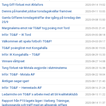
Tung Giff-förlust mot Ahlafors
2025-09-14 19:02
Dennis på kansliet jobbar torsdagskvällar framöver.
2025-09-11 10:05
Gamla Giffares torsdagsträffar drar igång på torsdag den
2025-09-08 15:00
25/9
Marginalerna emot när TG&IF tog poäng mot Tord
2025-09-05 21:41
Inför: TG&IF – IK Tord
2025-09-05 08:18
Välkommen att spela fotboll i TG&IF!
2025-09-03 09:17
TG&IF poänglöst mot Kongahälla
2025-08-30 19:05
Inför: IK Kongahälla – TG&IF
2025-08-29 15:33
Vinnare vårtipset
2025-08-27 14:08
Tung förlust när Motala avgjorde i slutminuterna
2025-08-23 16:38
Inför: TG&IF - Motala AIF
2025-08-22 18:04
Äntligen seger igen!
2025-08-17 21:40
Inför: TG&IF – Herrestads AIF
2025-08-16 21:24
Ledarmöte om TG&IF:s arbete med att bli kvalitetsklubb
2025-08-15 11:22
Rapport från P15-lagets läger i Varberg: Träningar,
2025-08-14 11:37
lagbyggande och träff med en allsvensk giffare