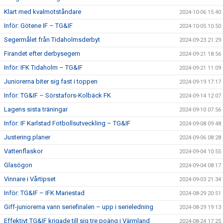
Klart med kvalmotståndare
2024-10-06 15:40
Inför: Götene IF – TG&IF
2024-10-05 10:50
Segermålet från Tidaholmsderbyt
2024-09-23 21:29
Firandet efter derbysegern
2024-09-21 18:56
Inför: IFK Tidaholm – TG&IF
2024-09-21 11:09
Juniorerna biter sig fast i toppen
2024-09-19 17:17
Inför: TG&IF – Sörstafors-Kolbäck FK
2024-09-14 12:07
Lagens sista träningar
2024-09-10 07:56
Inför: IF Karlstad Fotbollsutveckling – TG&IF
2024-09-08 09:48
Justering planer
2024-09-06 08:28
Vattenflaskor
2024-09-04 10:55
Glasögon
2024-09-04 08:17
Vinnare i Vårtipset
2024-09-03 21:34
Inför: TG&IF – IFK Mariestad
2024-08-29 20:51
Giff-juniorerna vann seriefinalen – upp i serieledning
2024-08-29 19:13
Effektivt TG&IF krigade till sig tre poäng i Värmland
2024-08-24 17:25