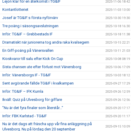
Lejon klar för en återkomst i TG&IF
2025-11-06 18:42
Kontantlotteriet
2025-11-03 13:00
Josef är TG&IF:s första nyförvärv
2025-10-30 19:30
Tre poäng i säsongsavslutningen
2025-10-18 16:30
Inför: TG&IF – Grebbestads IF
2025-10-18 11:38
Dramatiskt när juniorerna tog andra raka kvalsegern
2025-10-15 22:21
En Giff-poäng på Vänersvallen
2025-10-11 21:03
Kioskvaror till salu efter Kick On Cup
2025-10-08 08:19
Sista chansen ute efter förlust mot Vänersborg
2025-10-06 17:09
Inför: Vänersborgs IF - TG&IF
2025-10-03 18:12
Sent avgörande fällde TG&IF i kvalkampen
2025-09-27 17:29
Inför: TG&IF – IFK Kumla
2025-09-26 12:59
Ikväll: Quiz på Ulvesborg för giffare
2025-09-26 12:56
”Nu är det fyra finaler som återstår...”
2025-09-20 17:17
Inför: FBK Karlstad - TG&IF
2025-09-20 11:17
Nu är det dags att fräscha upp vår fina anläggning på
2025-09-15 10:09
Ulvesborg. Nu på lördag den 20 september