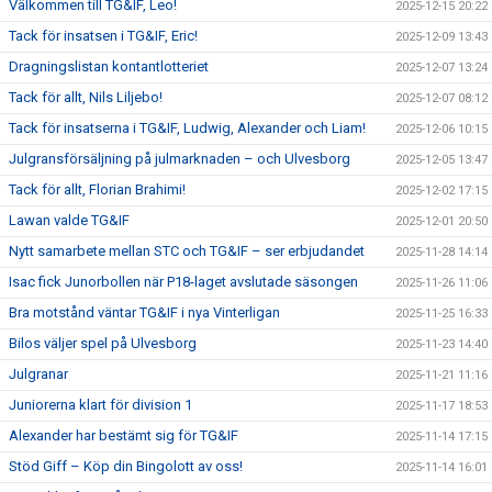
Välkommen till TG&IF, Leo!
2025-12-15 20:22
Tack för insatsen i TG&IF, Eric!
2025-12-09 13:43
Dragningslistan kontantlotteriet
2025-12-07 13:24
Tack för allt, Nils Liljebo!
2025-12-07 08:12
Tack för insatserna i TG&IF, Ludwig, Alexander och Liam!
2025-12-06 10:15
Julgransförsäljning på julmarknaden – och Ulvesborg
2025-12-05 13:47
Tack för allt, Florian Brahimi!
2025-12-02 17:15
Lawan valde TG&IF
2025-12-01 20:50
Nytt samarbete mellan STC och TG&IF – ser erbjudandet
2025-11-28 14:14
Isac fick Junorbollen när P18-laget avslutade säsongen
2025-11-26 11:06
Bra motstånd väntar TG&IF i nya Vinterligan
2025-11-25 16:33
Bilos väljer spel på Ulvesborg
2025-11-23 14:40
Julgranar
2025-11-21 11:16
Juniorerna klart för division 1
2025-11-17 18:53
Alexander har bestämt sig för TG&IF
2025-11-14 17:15
Stöd Giff – Köp din Bingolott av oss!
2025-11-14 16:01