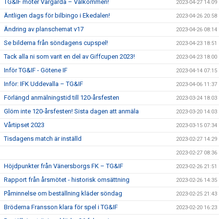
TG&IF möter Vårgårda – Välkommen!
2023-04-27 14:09
Äntligen dags för bilbingo i Ekedalen!
2023-04-26 20:58
Ändring av planschemat v17
2023-04-26 08:14
Se bilderna från söndagens cupspel!
2023-04-23 18:51
Tack alla ni som varit en del av Giffcupen 2023!
2023-04-23 18:00
Inför TG&IF - Götene IF
2023-04-14 07:15
Inför: IFK Uddevalla – TG&IF
2023-04-06 11:37
Förlängd anmälningstid till 120-årsfesten
2023-03-24 18:03
Glöm inte 120-årsfesten! Sista dagen att anmäla
2023-03-20 14:03
Vårtipset 2023
2023-03-15 07:34
Tisdagens match är inställd
2023-02-27 14:29
2023-02-27 08:36
Höjdpunkter från Vänersborgs FK – TG&IF
2023-02-26 21:51
Rapport från årsmötet - historisk omsättning
2023-02-26 14:35
Påminnelse om beställning kläder söndag
2023-02-25 21:43
Bröderna Fransson klara för spel i TG&IF
2023-02-20 16:23