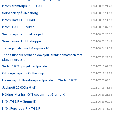
Inför: Strömtorps IK – TG&IF
2024-08-23 21:48
Solpaneler på Ulvesborg
2024-08-19 11:09
Inför: Skara FC – TG&IF
2024-08-16 11:52
Inför: TG&IF – IF Viken
2024-08-11 07:30
Snart dags för Bollekis igen!
2024-08-07 20:00
Sommarrea i klubbshoppen!
2024-08-07 13:48
Träningsmatch mot Assyriska IK
2024-08-04 11:38
Theos frispark ordnade oavgjort i träningsmatchen mot
2024-07-30 22:29
Skövde AIK U19
Sedan 1902 , projekt solpaneler.
2024-07-17 07:17
Giff-lagen igång i Gothia Cup
2024-07-15 12:53
Insamling till Ulvesborgs solpaneler – ”Sedan 1902”
2024-07-07 08:01
Jackpott 20.000kr 9 juli
2024-07-03 11:59
Höjdpunkter från Giff-segern mot Grums IK
2024-06-29 21:35
Inför: TG&IF – Grums IK
2024-06-29 09:02
Inför: Forshaga IF – TG&IF
2024-06-19 13:05