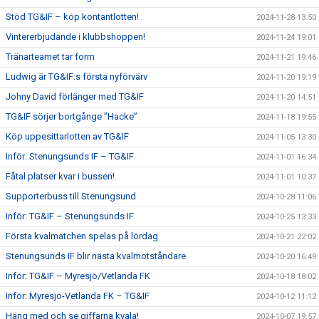
Stöd TG&IF – köp kontantlotten!
2024-11-28 13:50
Vintererbjudande i klubbshoppen!
2024-11-24 19:01
Tränarteamet tar form
2024-11-21 19:46
Ludwig är TG&IF:s första nyförvärv
2024-11-20 19:19
Johny David förlänger med TG&IF
2024-11-20 14:51
TG&IF sörjer bortgånge ”Hacke”
2024-11-18 19:55
Köp uppesittarlotten av TG&IF
2024-11-05 13:30
Inför: Stenungsunds IF – TG&IF
2024-11-01 16:34
Fåtal platser kvar i bussen!
2024-11-01 10:37
Supporterbuss till Stenungsund
2024-10-28 11:06
Inför: TG&IF – Stenungsunds IF
2024-10-25 13:33
Första kvalmatchen spelas på lördag
2024-10-21 22:02
Stenungsunds IF blir nästa kvalmotståndare
2024-10-20 16:49
Inför: TG&IF – Myresjö/Vetlanda FK
2024-10-18 18:02
Inför: Myresjö-Vetlanda FK – TG&IF
2024-10-12 11:12
Häng med och se giffarna kvala!
2024-10-07 19:57