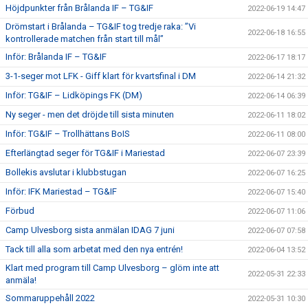
Höjdpunkter från Brålanda IF – TG&IF
2022-06-19 14:47
Drömstart i Brålanda – TG&IF tog tredje raka: ”Vi
2022-06-18 16:55
kontrollerade matchen från start till mål”
Inför: Brålanda IF – TG&IF
2022-06-17 18:17
3-1-seger mot LFK - Giff klart för kvartsfinal i DM
2022-06-14 21:32
Inför: TG&IF – Lidköpings FK (DM)
2022-06-14 06:39
Ny seger - men det dröjde till sista minuten
2022-06-11 18:02
Inför: TG&IF – Trollhättans BoIS
2022-06-11 08:00
Efterlängtad seger för TG&IF i Mariestad
2022-06-07 23:39
Bollekis avslutar i klubbstugan
2022-06-07 16:25
Inför: IFK Mariestad – TG&IF
2022-06-07 15:40
Förbud
2022-06-07 11:06
Camp Ulvesborg sista anmälan IDAG 7 juni
2022-06-07 07:58
Tack till alla som arbetat med den nya entrén!
2022-06-04 13:52
Klart med program till Camp Ulvesborg – glöm inte att
2022-05-31 22:33
anmäla!
Sommaruppehåll 2022
2022-05-31 10:30