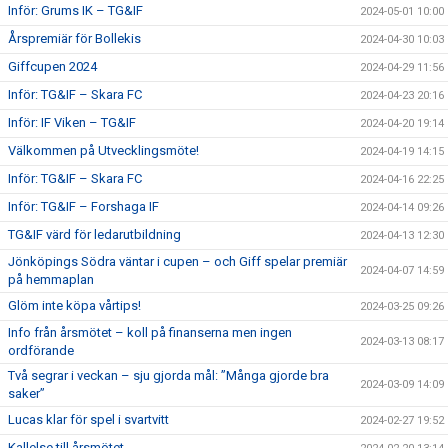
Inför: Grums IK – TG&IF
2024-05-01 10:00
Årspremiär för Bollekis
2024-04-30 10:03
Giffcupen 2024
2024-04-29 11:56
Inför: TG&IF – Skara FC
2024-04-23 20:16
Inför: IF Viken – TG&IF
2024-04-20 19:14
Välkommen på Utvecklingsmöte!
2024-04-19 14:15
Inför: TG&IF – Skara FC
2024-04-16 22:25
Inför: TG&IF – Forshaga IF
2024-04-14 09:26
TG&IF värd för ledarutbildning
2024-04-13 12:30
Jönköpings Södra väntar i cupen – och Giff spelar premiär
2024-04-07 14:59
på hemmaplan
Glöm inte köpa vårtips!
2024-03-25 09:26
Info från årsmötet – koll på finanserna men ingen
2024-03-13 08:17
ordförande
Två segrar i veckan – sju gjorda mål: ”Många gjorde bra
2024-03-09 14:09
saker”
Lucas klar för spel i svartvitt
2024-02-27 19:52
Kallelse till årsmötet