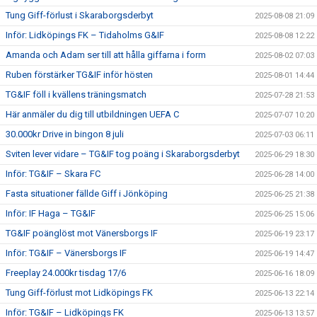
Tung Giff-förlust i Skaraborgsderbyt
2025-08-08 21:09
Inför: Lidköpings FK – Tidaholms G&IF
2025-08-08 12:22
Amanda och Adam ser till att hålla giffarna i form
2025-08-02 07:03
Ruben förstärker TG&IF inför hösten
2025-08-01 14:44
TG&IF föll i kvällens träningsmatch
2025-07-28 21:53
Här anmäler du dig till utbildningen UEFA C
2025-07-07 10:20
30.000kr Drive in bingon 8 juli
2025-07-03 06:11
Sviten lever vidare – TG&IF tog poäng i Skaraborgsderbyt
2025-06-29 18:30
Inför: TG&IF – Skara FC
2025-06-28 14:00
Fasta situationer fällde Giff i Jönköping
2025-06-25 21:38
Inför: IF Haga – TG&IF
2025-06-25 15:06
TG&IF poänglöst mot Vänersborgs IF
2025-06-19 23:17
Inför: TG&IF – Vänersborgs IF
2025-06-19 14:47
Freeplay 24.000kr tisdag 17/6
2025-06-16 18:09
Tung Giff-förlust mot Lidköpings FK
2025-06-13 22:14
Inför: TG&IF – Lidköpings FK
2025-06-13 13:57