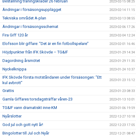
Beställning träningskläder 26 februari
2023-02-15 08:25
Ändringar i försäsongsupplägget
2023-02-14 11:15
Tekniska området A-plan
2023-02-13 08:55
Ändringar i försäsongsschemat
2023-02-06 17:26
Fira Giff 120 år
2023-02-04 12:24
Elofsson blir giffare: ”Det är en fin fotbollspelare”
2023-02-01 16:46
Höjdpunkter från IFK Skövde – TG&IF
2023-01-29 14:34
Dagordning årsmötet
2023-01-29 11:35
Nyckelknippa
2023-01-24 10:37
IFK Skövde första motståndaren under försäsongen: ”Ett
2023-01-23 15:12
kul avbrott”
Grattis
2023-01-23 08:33
Gamla Giffares torsdagsträffar våren-23
2023-01-13 10:01
TG&IF vann dramatiskt inne-KM
2023-01-06 19:59
Nyårslotter
2022-12-27 10:18
God jul och gott nytt år!
2022-12-23 17:05
Bingolotter till Jul och Nyår
2022-12-21 08:47