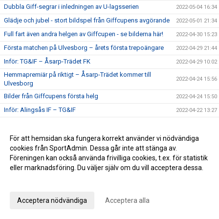
Dubbla Giff-segrar i inledningen av U-lagsserien
2022-05-04 16:34
Glädje och jubel - stort bildspel från Giffcupens avgörande
2022-05-01 21:34
Full fart även andra helgen av Giffcupen - se bilderna här!
2022-04-30 15:23
Första matchen på Ulvesborg – årets första trepoängare
2022-04-29 21:44
Inför: TG&IF – Åsarp-Trädet FK
2022-04-29 10:02
Hemmapremiär på riktigt – Åsarp-Trädet kommer till
2022-04-24 15:56
Ulvesborg
Bilder från Giffcupens första helg
2022-04-24 15:50
Inför: Alingsås IF – TG&IF
2022-04-22 13:27
Sent mål räddade en poäng i hemmapremiären
2022-04-15 16:08
Inför: TG&IF – Brålanda IF
2022-04-15 11:09
För att hemsidan ska fungera korrekt använder vi nödvändiga
cookies från SportAdmin. Dessa går inte att stänga av.
Ny tid på hemmapremiären
2022-04-11 19:33
Föreningen kan också använda frivilliga cookies, t.ex. för statistik
Höjdpunkter från premiären mot Holmalunds IF
2022-04-08 22:53
eller marknadsföring. Du väljer själv om du vill acceptera dessa.
Inför: Holmalunds IF – TG&IF
2022-04-08 13:44
Anpassa dina val
TG&IF flyttar fram första Giffcupen-helgen
2022-04-04 20:34
Acceptera nödvändiga
Acceptera alla
Än finns chans att köpa Vårtips
2022-04-04 19:08