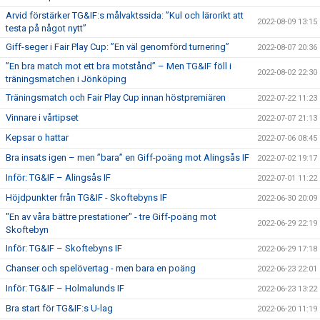
Arvid förstärker TG&IF:s målvaktssida: ”Kul och lärorikt att
2022-08-09 13:15
testa på något nytt”
Giff-seger i Fair Play Cup: ”En väl genomförd turnering”
2022-08-07 20:36
”En bra match mot ett bra motstånd” – Men TG&IF föll i
2022-08-02 22:30
träningsmatchen i Jönköping
Träningsmatch och Fair Play Cup innan höstpremiären
2022-07-22 11:23
Vinnare i vårtipset
2022-07-07 21:13
Kepsar o hattar
2022-07-06 08:45
Bra insats igen – men ”bara” en Giff-poäng mot Alingsås IF
2022-07-02 19:17
Inför: TG&IF – Alingsås IF
2022-07-01 11:22
Höjdpunkter från TG&IF - Skoftebyns IF
2022-06-30 20:09
"En av våra bättre prestationer" - tre Giff-poäng mot
2022-06-29 22:19
Skoftebyn
Inför: TG&IF – Skoftebyns IF
2022-06-29 17:18
Chanser och spelövertag - men bara en poäng
2022-06-23 22:01
Inför: TG&IF – Holmalunds IF
2022-06-23 13:22
Bra start för TG&IF:s U-lag
2022-06-20 11:19