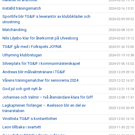
2024-02-20 13:14
Inställd träningsmatch
2024-02-16 13:31
Sportlife blir TG&IF:s leverantör av klubbkläder och
2024-02-09 09:52
utrustning
Matchändring
2024-02-08 10:51
Nils Liljebo klar för återkomst på Ulvesborg
2024-02-02 19:12
TG&IF går med i Folkspels JOYNA
2024-01-26 10:00
Uthyrning klubbstugan
2024-01-19 10:38
Silverplats för TG&IF i kommunmästerskapet
2024-01-06 15:02
Andreas blir målvaktstränare i TG&IF
2023-12-29 09:10
Vårens träningsmatcher för seniorerna 2024
2023-12-22 16:57
God jul och gott nytt år
2023-12-21 15:18
Johannes och Valmir – två återvändare klara för Giff
2023-12-08 17:47
Lagkaptenen förlänger – Axelsson blir en del av
2023-12-03 20:49
tränarstaben
Vinstlista TG&IF:s kontantlotteri
2023-12-02 16:16
Leon tillbaka i svartvitt
2023-11-30 22:10