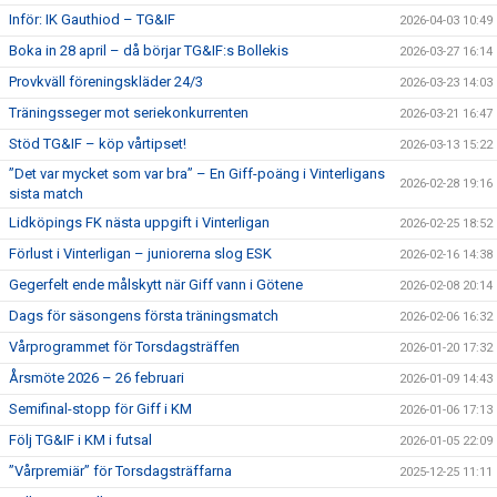
Inför: IK Gauthiod – TG&IF
2026-04-03 10:49
Boka in 28 april – då börjar TG&IF:s Bollekis
2026-03-27 16:14
Provkväll föreningskläder 24/3
2026-03-23 14:03
Träningsseger mot seriekonkurrenten
2026-03-21 16:47
Stöd TG&IF – köp vårtipset!
2026-03-13 15:22
”Det var mycket som var bra” – En Giff-poäng i Vinterligans
2026-02-28 19:16
sista match
Lidköpings FK nästa uppgift i Vinterligan
2026-02-25 18:52
Förlust i Vinterligan – juniorerna slog ESK
2026-02-16 14:38
Gegerfelt ende målskytt när Giff vann i Götene
2026-02-08 20:14
Dags för säsongens första träningsmatch
2026-02-06 16:32
Vårprogrammet för Torsdagsträffen
2026-01-20 17:32
Årsmöte 2026 – 26 februari
2026-01-09 14:43
Semifinal-stopp för Giff i KM
2026-01-06 17:13
Följ TG&IF i KM i futsal
2026-01-05 22:09
”Vårpremiär” för Torsdagsträffarna
2025-12-25 11:11