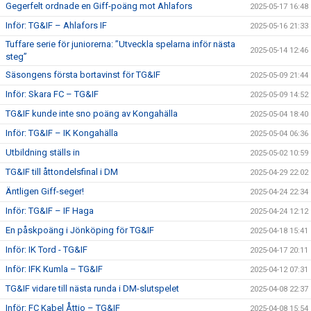
Gegerfelt ordnade en Giff-poäng mot Ahlafors
2025-05-17 16:48
Inför: TG&IF – Ahlafors IF
2025-05-16 21:33
Tuffare serie för juniorerna: ”Utveckla spelarna inför nästa
2025-05-14 12:46
steg”
Säsongens första bortavinst för TG&IF
2025-05-09 21:44
Inför: Skara FC – TG&IF
2025-05-09 14:52
TG&IF kunde inte sno poäng av Kongahälla
2025-05-04 18:40
Inför: TG&IF – IK Kongahälla
2025-05-04 06:36
Utbildning ställs in
2025-05-02 10:59
TG&IF till åttondelsfinal i DM
2025-04-29 22:02
Äntligen Giff-seger!
2025-04-24 22:34
Inför: TG&IF – IF Haga
2025-04-24 12:12
En påskpoäng i Jönköping för TG&IF
2025-04-18 15:41
Inför: IK Tord - TG&IF
2025-04-17 20:11
Inför: IFK Kumla – TG&IF
2025-04-12 07:31
TG&IF vidare till nästa runda i DM-slutspelet
2025-04-08 22:37
Inför: FC Kabel Åttio – TG&IF
2025-04-08 15:54