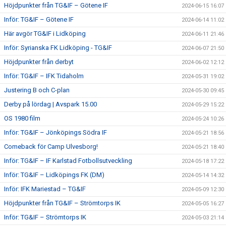
Höjdpunkter från TG&IF – Götene IF
2024-06-15 16:07
Inför: TG&IF – Götene IF
2024-06-14 11:02
Här avgör TG&IF i Lidköping
2024-06-11 21:46
Inför: Syrianska FK Lidköping - TG&IF
2024-06-07 21:50
Höjdpunkter från derbyt
2024-06-02 12:12
Inför: TG&IF – IFK Tidaholm
2024-05-31 19:02
Justering B och C-plan
2024-05-30 09:45
Derby på lördag | Avspark 15.00
2024-05-29 15:22
OS 1980 film
2024-05-24 10:26
Inför: TG&IF – Jönköpings Södra IF
2024-05-21 18:56
Comeback för Camp Ulvesborg!
2024-05-21 18:40
Inför: TG&IF – IF Karlstad Fotbollsutveckling
2024-05-18 17:22
Inför: TG&IF – Lidköpings FK (DM)
2024-05-14 14:32
Inför: IFK Mariestad – TG&IF
2024-05-09 12:30
Höjdpunkter från TG&IF – Strömtorps IK
2024-05-05 16:27
Inför: TG&IF – Strömtorps IK
2024-05-03 21:14