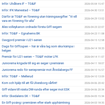
Inför: Ulvåkers IF – TG&IF
2026-05-04 15:47
Inför: IFK Mariestad – TG&IF
2026-04-30 13:51
Därför är TG&IF en förening utan träningsavgifter: ”Vi vill
2026-04-29 13:02
vara en förening för alla”
Alex volleykanon ordnade första Giff-segern
2026-04-23 22:07
Inför: TG&IF – Egnahems BK
2026-04-23 11:08
Oavgjord premiär i U21-serien
2026-04-15 12:58
Dags för Giffcupen – här är våra lag som ska kämpa i
2026-04-14 18:20
helgen
Premiär för U21-serien – TG&IF möter LFK
2026-04-14 11:07
Juniorerna krigade till sig en seger i premiären
2026-04-11 18:07
Juniorerna redo för seriepremiär mot Åtvidabergs FF
2026-04-10 16:57
Inför: TG&IF – Mellerud
2026-04-10 13:09
Kom och hjälp till att få Ulvesborg vårfint!
2026-04-06 20:42
Giff vidare till nästa DM-runda efter seger mot ESK
2026-04-06 20:34
Inför: Ekedalens SK – TG&IF
2026-04-05 15:34
En Giff-poäng i premiären efter stark upphämtning
2026-04-03 18:35