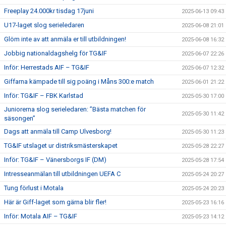
Freeplay 24.000kr tisdag 17juni
2025-06-13 09:43
U17-laget slog serieledaren
2025-06-08 21:01
Glöm inte av att anmäla er till utbildningen!
2025-06-08 16:32
Jobbig nationaldagshelg för TG&IF
2025-06-07 22:26
Inför: Herrestads AIF – TG&IF
2025-06-07 12:32
Giffarna kämpade till sig poäng i Måns 300:e match
2025-06-01 21:22
Inför: TG&IF – FBK Karlstad
2025-05-30 17:00
Juniorerna slog serieledaren: ”Bästa matchen för
2025-05-30 11:42
säsongen”
Dags att anmäla till Camp Ulvesborg!
2025-05-30 11:23
TG&IF utslaget ur distriksmästerskapet
2025-05-28 22:27
Inför: TG&IF – Vänersborgs IF (DM)
2025-05-28 17:54
Intresseanmälan till utbildningen UEFA C
2025-05-24 20:27
Tung förlust i Motala
2025-05-24 20:23
Här är Giff-laget som gärna blir fler!
2025-05-23 16:16
Inför: Motala AIF – TG&IF
2025-05-23 14:12