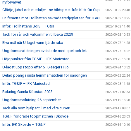
nyförvärvet
Glädje, jubel och medaljer - se bildspelet från Kick On Cup
2022-10-02 20:48
En femetta mot Trollhättan säkrade tredjeplatsen för TG&IF
2022-10-02 18:25
Inför: Trollhättans BoIS – TG&IF
2022-10-02 11:40
Tack för i år och välkommen tillbaka 2023!
2022-09-28 10:53
Elva mål när U-laget vann fjärde raka
2022-09-27 14:28
Ungdomsavdelningen avslutade med spel och lek
2022-09-27 14:22
Höjdpunkter från TG&IF – IFK Mariestad
2022-09-25 15:30
U-laget upp i topp efter 5–0-seger i Hjo
2022-09-24 13:32
Delad poäng i sista hemmamatchen för säsongen
2022-09-23 22:24
Inför: TG&IF – IFK Mariestad
2022-09-23 11:48
Bokning Gamla Köpstad 2023
2022-09-21 07:33
Ungdomsavslutning 26 september
2022-09-19 15:28
Tack alla som hjälper till med våra cuper!
2022-09-17 08:07
TG&IF förlorade toppmatchen i Skövde
2022-09-16 23:03
Inför: IFK Skövde – TG&IF
2022-09-16 10:10