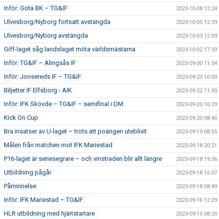
Inför: Göta BK – TG&IF
2023-10-08 12:24
Ulvesborg/Nyborg fortsatt avstängda
2023-10-05 12:39
Ulvesborg/Nyborg avstängda
2023-10-03 12:09
Giff-laget såg landslaget möta världsmästarna
2023-10-02 17:33
Inför: TG&IF – Alingsås IF
2023-09-30 11:34
Inför: Jonsereds IF – TG&IF
2023-09-23 10:00
Biljetter IF Elfsborg - AIK
2023-09-22 11:00
Inför: IFK Skövde – TG&IF – semifinal i DM
2023-09-20 16:29
Kick On Cup
2023-09-20 08:46
Bra insatser av U-laget – trots att poängen uteblivit
2023-09-19 08:55
Målen från matchen mot IFK Mariestad
2023-09-18 20:21
P16-laget är seriesegrare – och vinstraden blir allt längre
2023-09-18 19:36
Utbildning pågår
2023-09-18 16:07
Påminnelse
2023-09-18 08:49
Inför: IFK Mariestad – TG&IF
2023-09-16 12:29
HLR utbildning med hjärtstartare
2023-09-15 08:20