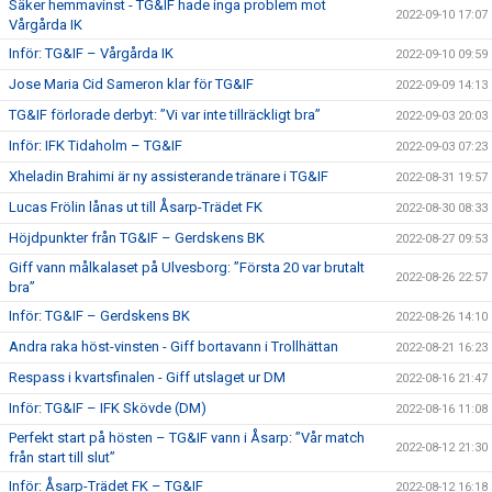
Säker hemmavinst - TG&IF hade inga problem mot
2022-09-10 17:07
Vårgårda IK
Inför: TG&IF – Vårgårda IK
2022-09-10 09:59
Jose Maria Cid Sameron klar för TG&IF
2022-09-09 14:13
TG&IF förlorade derbyt: ”Vi var inte tillräckligt bra”
2022-09-03 20:03
Inför: IFK Tidaholm – TG&IF
2022-09-03 07:23
Xheladin Brahimi är ny assisterande tränare i TG&IF
2022-08-31 19:57
Lucas Frölin lånas ut till Åsarp-Trädet FK
2022-08-30 08:33
Höjdpunkter från TG&IF – Gerdskens BK
2022-08-27 09:53
Giff vann målkalaset på Ulvesborg: ”Första 20 var brutalt
2022-08-26 22:57
bra”
Inför: TG&IF – Gerdskens BK
2022-08-26 14:10
Andra raka höst-vinsten - Giff bortavann i Trollhättan
2022-08-21 16:23
Respass i kvartsfinalen - Giff utslaget ur DM
2022-08-16 21:47
Inför: TG&IF – IFK Skövde (DM)
2022-08-16 11:08
Perfekt start på hösten – TG&IF vann i Åsarp: ”Vår match
2022-08-12 21:30
från start till slut”
Inför: Åsarp-Trädet FK – TG&IF
2022-08-12 16:18