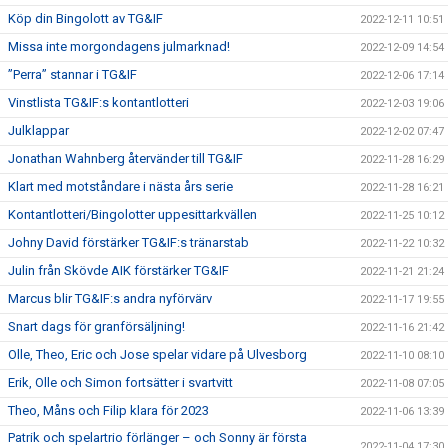
Köp din Bingolott av TG&IF
2022-12-11 10:51
Missa inte morgondagens julmarknad!
2022-12-09 14:54
”Perra” stannar i TG&IF
2022-12-06 17:14
Vinstlista TG&IF:s kontantlotteri
2022-12-03 19:06
Julklappar
2022-12-02 07:47
Jonathan Wahnberg återvänder till TG&IF
2022-11-28 16:29
Klart med motståndare i nästa års serie
2022-11-28 16:21
Kontantlotteri/Bingolotter uppesittarkvällen
2022-11-25 10:12
Johny David förstärker TG&IF:s tränarstab
2022-11-22 10:32
Julin från Skövde AIK förstärker TG&IF
2022-11-21 21:24
Marcus blir TG&IF:s andra nyförvärv
2022-11-17 19:55
Snart dags för granförsäljning!
2022-11-16 21:42
Olle, Theo, Eric och Jose spelar vidare på Ulvesborg
2022-11-10 08:10
Erik, Olle och Simon fortsätter i svartvitt
2022-11-08 07:05
Theo, Måns och Filip klara för 2023
2022-11-06 13:39
Patrik och spelartrio förlänger – och Sonny är första
2022-11-04 17:30