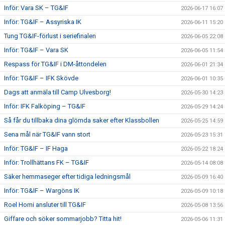
Inför: Vara SK – TG&IF
2026-06-17 16:07
Inför: TG&IF – Assyriska IK
2026-06-11 15:20
Tung TG&IF-förlust i seriefinalen
2026-06-05 22:08
Inför: TG&IF – Vara SK
2026-06-05 11:54
Respass för TG&IF i DM-åttondelen
2026-06-01 21:34
Inför: TG&IF – IFK Skövde
2026-06-01 10:35
Dags att anmäla till Camp Ulvesborg!
2026-05-30 14:23
Inför: IFK Falköping – TG&IF
2026-05-29 14:24
Så får du tillbaka dina glömda saker efter Klassbollen
2026-05-25 14:59
Sena mål när TG&IF vann stort
2026-05-23 15:31
Inför: TG&IF – IF Haga
2026-05-22 18:24
Inför: Trollhättans FK – TG&IF
2026-05-14 08:08
Säker hemmaseger efter tidiga ledningsmål
2026-05-09 16:40
Inför: TG&IF – Wargöns IK
2026-05-09 10:18
Roel Homi ansluter till TG&IF
2026-05-08 13:56
Giffare och söker sommarjobb? Titta hit!
2026-05-06 11:31