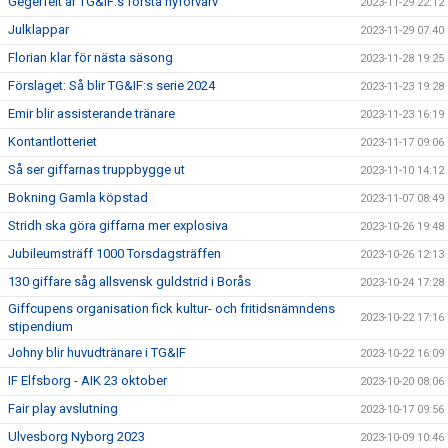
Gegerfelt är TG&IF:s första nyförvärv
2023-11-29 22:12
Julklappar
2023-11-29 07:40
Florian klar för nästa säsong
2023-11-28 19:25
Förslaget: Så blir TG&IF:s serie 2024
2023-11-23 19:28
Emir blir assisterande tränare
2023-11-23 16:19
Kontantlotteriet
2023-11-17 09:06
Så ser giffarnas truppbygge ut
2023-11-10 14:12
Bokning Gamla köpstad
2023-11-07 08:49
Stridh ska göra giffarna mer explosiva
2023-10-26 19:48
Jubileumsträff 1000 Torsdagsträffen
2023-10-26 12:13
130 giffare såg allsvensk guldstrid i Borås
2023-10-24 17:28
Giffcupens organisation fick kultur- och fritidsnämndens
2023-10-22 17:16
stipendium
Johny blir huvudtränare i TG&IF
2023-10-22 16:09
IF Elfsborg - AIK 23 oktober
2023-10-20 08:06
Fair play avslutning
2023-10-17 09:56
Ulvesborg Nyborg 2023
2023-10-09 10:46