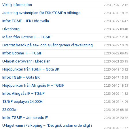
Viktig information
2023-07-07 12:12
Justering av vinstplan för ESK/TG&IF:s bilbingo
2023-06-30 18:32
Inför: TG&IF – IFK Uddevalla
2023-06-27 14:47
Ulvesborg
2023-06-27 08:48
Målen från Götene IF – TG&IF
2023-06-23 12:30
Oväntat besök på sex- och sjuåringarnas våravslutning
2023-06-22 10:03
Inför: Götene IF – TG&IF
2023-06-22 09:45
U-laget derbyvann i Ekedalen
2023-06-21 20:15
Höjdpunkter från TG&IF – Göta BK
2023-06-19 13:12
Inför: TG&IF – Göta BK
2023-06-17 15:25
Höjdpunkter från Alingsås IF – TG&IF
2023-06-10 18:23
Inför: Alingsås IF – TG&IF
2023-06-09 11:32
13/6 Freeplayen 24.000kr
2023-06-07 14:09
22.000kr
2023-06-05 08:45
Inför: TG&IF – Jonsereds IF
2023-06-03 20:52
U-laget vann i Falköping – ”Det gick undan ordentligt i
2023-06-02 11:37