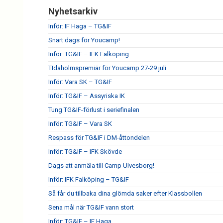
Nyhetsarkiv
Inför: IF Haga – TG&IF
Snart dags för Youcamp!
Inför: TG&IF – IFK Falköping
TIdaholmspremiär för Youcamp 27-29 juli
Inför: Vara SK – TG&IF
Inför: TG&IF – Assyriska IK
Tung TG&IF-förlust i seriefinalen
Inför: TG&IF – Vara SK
Respass för TG&IF i DM-åttondelen
Inför: TG&IF – IFK Skövde
Dags att anmäla till Camp Ulvesborg!
Inför: IFK Falköping – TG&IF
Så får du tillbaka dina glömda saker efter Klassbollen
Sena mål när TG&IF vann stort
Inför: TG&IF – IF Haga