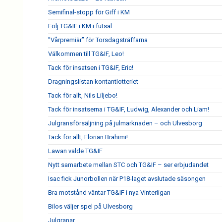
Semifinal-stopp för Giff i KM
Följ TG&IF i KM i futsal
”Vårpremiär” för Torsdagsträffarna
Välkommen till TG&IF, Leo!
Tack för insatsen i TG&IF, Eric!
Dragningslistan kontantlotteriet
Tack för allt, Nils Liljebo!
Tack för insatserna i TG&IF, Ludwig, Alexander och Liam!
Julgransförsäljning på julmarknaden – och Ulvesborg
Tack för allt, Florian Brahimi!
Lawan valde TG&IF
Nytt samarbete mellan STC och TG&IF – ser erbjudandet
Isac fick Junorbollen när P18-laget avslutade säsongen
Bra motstånd väntar TG&IF i nya Vinterligan
Bilos väljer spel på Ulvesborg
Julgranar