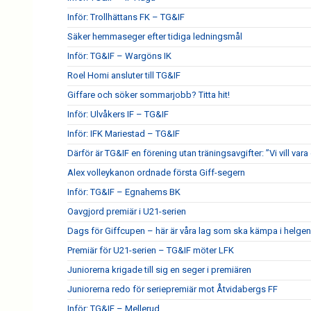
Inför: Trollhättans FK – TG&IF
Säker hemmaseger efter tidiga ledningsmål
Inför: TG&IF – Wargöns IK
Roel Homi ansluter till TG&IF
Giffare och söker sommarjobb? Titta hit!
Inför: Ulvåkers IF – TG&IF
Inför: IFK Mariestad – TG&IF
Därför är TG&IF en förening utan träningsavgifter: ”Vi vill vara 
Alex volleykanon ordnade första Giff-segern
Inför: TG&IF – Egnahems BK
Oavgjord premiär i U21-serien
Dags för Giffcupen – här är våra lag som ska kämpa i helgen
Premiär för U21-serien – TG&IF möter LFK
Juniorerna krigade till sig en seger i premiären
Juniorerna redo för seriepremiär mot Åtvidabergs FF
Inför: TG&IF – Mellerud