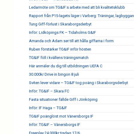
Ledarmöte om TG&IF:s arbete med att bli kvalitetsklubb
Rapport från P15-lagets läger i Varberg: Träningar, lagbygga
Tung Giff-förlust i Skaraborgsderbyt
Inför: Lidköpings FK – Tidaholms G&IF
Amanda och Adam ser till att hålla giffarna i form
Ruben förstärker TG&IF inför hösten
TG&IF föll i kvällens träningsmatch
Här anmäler du dig till utbildningen UEFA C
30.000kr Drive in bingon 8 juli
Sviten lever vidare – TG&IF tog poäng i Skaraborgsderbyt
Inför: TG&IF – Skara FC
Fasta situationer fällde Giff i Jönköping
Inför: IF Haga – TG&IF
TG&IF poänglöst mot Vänersborgs IF
Inför: TG&IF – Vänersborgs IF
Freeplay 24.000kr tisdag 17/6