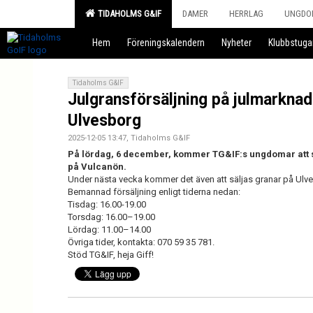
TIDAHOLMS G&IF
DAMER
HERRLAG
UNGDO
Hem
Föreningskalendern
Nyheter
Klubbstuga
Tidaholms G&IF
Julgransförsäljning på julmarkna
Ulvesborg
2025-12-05 13:47, Tidaholms G&IF
På lördag, 6 december, kommer TG&IF:s ungdomar att 
på Vulcanön.
Under nästa vecka kommer det även att säljas granar på Ulv
Bemannad försäljning enligt tiderna nedan:
Tisdag: 16.00-19.00
Torsdag: 16.00–19.00
Lördag: 11.00–14.00
Övriga tider, kontakta: 070 59 35 781.
Stöd TG&IF, heja Giff!