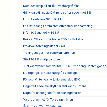
Kom och hjälp till att få Ulvesborg vårfint!
Giff vidare till nästa DM-runda efter seger mot ESK
Inför: Ekedalens SK – TG&IF
En Giff-poäng i premiären efter stark upphämtning
Inför: IK Gauthiod – TG&IF
Boka in 28 april – då börjar TG&IF:s Bollekis
Provkväll föreningskläder 24/3
Träningsseger mot seriekonkurrenten
Stöd TG&IF – köp vårtipset!
”Det var mycket som var bra” – En Giff-poäng i Vinterligans 
Lidköpings FK nästa uppgift i Vinterligan
Förlust i Vinterligan – juniorerna slog ESK
Gegerfelt ende målskytt när Giff vann i Götene
Dags för säsongens första träningsmatch
Vårprogrammet för Torsdagsträffen
Årsmöte 2026 – 26 februari