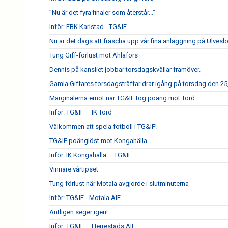
”Nu är det fyra finaler som återstår...”
Inför: FBK Karlstad - TG&IF
Nu är det dags att fräscha upp vår fina anläggning på Ulves
Tung Giff-förlust mot Ahlafors
Dennis på kansliet jobbar torsdagskvällar framöver.
Gamla Giffares torsdagsträffar drar igång på torsdag den 25
Marginalerna emot när TG&IF tog poäng mot Tord
Inför: TG&IF – IK Tord
Välkommen att spela fotboll i TG&IF!
TG&IF poänglöst mot Kongahälla
Inför: IK Kongahälla – TG&IF
Vinnare vårtipset
Tung förlust när Motala avgjorde i slutminuterna
Inför: TG&IF - Motala AIF
Äntligen seger igen!
Inför: TG&IF – Herrestads AIF