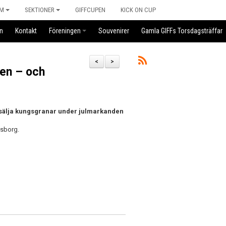
M
SEKTIONER
GIFFCUPEN
KICK ON CUP
n
Kontakt
Föreningen
Souvenirer
Gamla GIFFs Torsdagsträffar
<
>
den – och
sälja kungsgranar under julmarkanden
esborg.