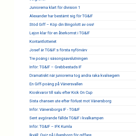
Juniorerna klart för division 1
Alexander har bestämt sig för TG&IF
Stöd Giff – Köp din Bingolott av oss!
Lejon klar för en återkomst i TG&IF
Kontantlotteriet
Josef är TG&IF:s första nyförvärv
Tre poäng i säsongsavslutningen
Inför: TG&IF – Grebbestads IF
Dramatiskt när juniorerna tog andra raka kvalsegern
En Giff-poäng på Vänersvallen
Kioskvaror till salu efter Kick On Cup
Sista chansen ute efter förlust mot Vänersborg
Inför: Vänersborgs IF - TG&IF
Sent avgörande fällde TG&IF i kvalkampen
Inför: TG&IF – IFK Kumla
Ikväll: Quiz på Ulvesborg för giffare