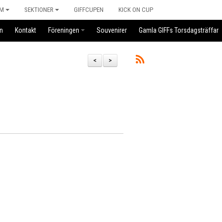
M
SEKTIONER
GIFFCUPEN
KICK ON CUP
n
Kontakt
Föreningen
Souvenirer
Gamla GIFFs Torsdagsträffar
<
>