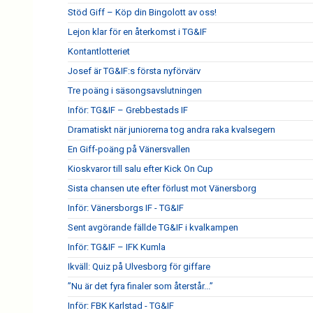
Stöd Giff – Köp din Bingolott av oss!
Lejon klar för en återkomst i TG&IF
Kontantlotteriet
Josef är TG&IF:s första nyförvärv
Tre poäng i säsongsavslutningen
Inför: TG&IF – Grebbestads IF
Dramatiskt när juniorerna tog andra raka kvalsegern
En Giff-poäng på Vänersvallen
Kioskvaror till salu efter Kick On Cup
Sista chansen ute efter förlust mot Vänersborg
Inför: Vänersborgs IF - TG&IF
Sent avgörande fällde TG&IF i kvalkampen
Inför: TG&IF – IFK Kumla
Ikväll: Quiz på Ulvesborg för giffare
”Nu är det fyra finaler som återstår...”
Inför: FBK Karlstad - TG&IF