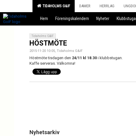
TIDAHOLMS G&IF
DAMER
HERRLAG
UNGDO
Hem
Föreningskalendern
Nyheter
Klubbstuga
Tidaholms G&IF
HÖSTMÖTE
2015-11-20 10:05, Tidaholms G&IF
Höstmöte tisdagen den
24/11 kl 18.30
i klubbstugan.
Kaffe serveras. Välkomna!
Nyhetsarkiv