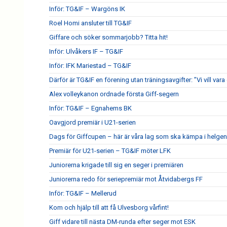
Inför: TG&IF – Wargöns IK
Roel Homi ansluter till TG&IF
Giffare och söker sommarjobb? Titta hit!
Inför: Ulvåkers IF – TG&IF
Inför: IFK Mariestad – TG&IF
Därför är TG&IF en förening utan träningsavgifter: ”Vi vill vara 
Alex volleykanon ordnade första Giff-segern
Inför: TG&IF – Egnahems BK
Oavgjord premiär i U21-serien
Dags för Giffcupen – här är våra lag som ska kämpa i helgen
Premiär för U21-serien – TG&IF möter LFK
Juniorerna krigade till sig en seger i premiären
Juniorerna redo för seriepremiär mot Åtvidabergs FF
Inför: TG&IF – Mellerud
Kom och hjälp till att få Ulvesborg vårfint!
Giff vidare till nästa DM-runda efter seger mot ESK