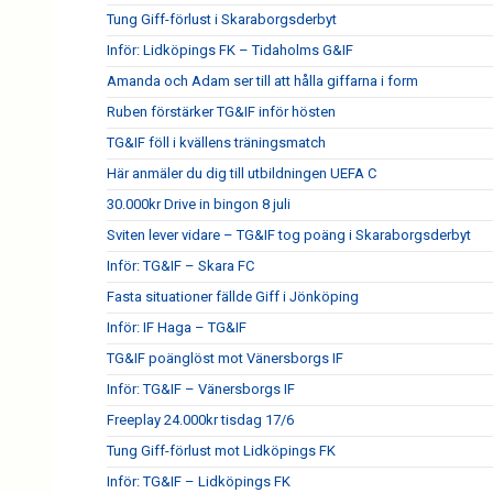
Tung Giff-förlust i Skaraborgsderbyt
Inför: Lidköpings FK – Tidaholms G&IF
Amanda och Adam ser till att hålla giffarna i form
Ruben förstärker TG&IF inför hösten
TG&IF föll i kvällens träningsmatch
Här anmäler du dig till utbildningen UEFA C
30.000kr Drive in bingon 8 juli
Sviten lever vidare – TG&IF tog poäng i Skaraborgsderbyt
Inför: TG&IF – Skara FC
Fasta situationer fällde Giff i Jönköping
Inför: IF Haga – TG&IF
TG&IF poänglöst mot Vänersborgs IF
Inför: TG&IF – Vänersborgs IF
Freeplay 24.000kr tisdag 17/6
Tung Giff-förlust mot Lidköpings FK
Inför: TG&IF – Lidköpings FK