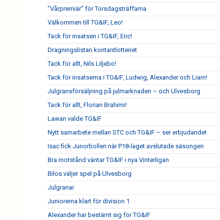
”Vårpremiär” för Torsdagsträffarna
Välkommen till TG&IF, Leo!
Tack för insatsen i TG&IF, Eric!
Dragningslistan kontantlotteriet
Tack för allt, Nils Liljebo!
Tack för insatserna i TG&IF, Ludwig, Alexander och Liam!
Julgransförsäljning på julmarknaden – och Ulvesborg
Tack för allt, Florian Brahimi!
Lawan valde TG&IF
Nytt samarbete mellan STC och TG&IF – ser erbjudandet
Isac fick Junorbollen när P18-laget avslutade säsongen
Bra motstånd väntar TG&IF i nya Vinterligan
Bilos väljer spel på Ulvesborg
Julgranar
Juniorerna klart för division 1
Alexander har bestämt sig för TG&IF