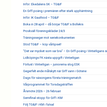
Inför: Ekedalens SK – TG&IF
En Giff-poäng i premiären efter stark upphämtning
Inför: IK Gauthiod – TG&IF
Boka in 28 april – då börjar TG&IF:s Bollekis
Provkväll föreningskläder 24/3
Träningsseger mot seriekonkurrenten
Stöd TG&IF – köp vårtipset!
”Det var mycket som var bra” – En Giff-poäng i Vinterligans 
Lidköpings FK nästa uppgift i Vinterligan
Förlust i Vinterligan – juniorerna slog ESK
Gegerfelt ende målskytt när Giff vann i Götene
Dags för säsongens första träningsmatch
Vårprogrammet för Torsdagsträffen
Årsmöte 2026 – 26 februari
Semifinal-stopp för Giff i KM
Följ TG&IF i KM i futsal