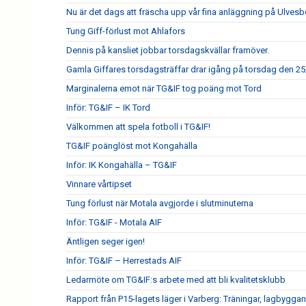
Nu är det dags att fräscha upp vår fina anläggning på Ulves
Tung Giff-förlust mot Ahlafors
Dennis på kansliet jobbar torsdagskvällar framöver.
Gamla Giffares torsdagsträffar drar igång på torsdag den 25
Marginalerna emot när TG&IF tog poäng mot Tord
Inför: TG&IF – IK Tord
Välkommen att spela fotboll i TG&IF!
TG&IF poänglöst mot Kongahälla
Inför: IK Kongahälla – TG&IF
Vinnare vårtipset
Tung förlust när Motala avgjorde i slutminuterna
Inför: TG&IF - Motala AIF
Äntligen seger igen!
Inför: TG&IF – Herrestads AIF
Ledarmöte om TG&IF:s arbete med att bli kvalitetsklubb
Rapport från P15-lagets läger i Varberg: Träningar, lagbygga