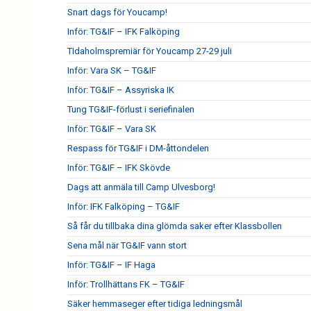
Snart dags för Youcamp!
Inför: TG&IF – IFK Falköping
TIdaholmspremiär för Youcamp 27-29 juli
Inför: Vara SK – TG&IF
Inför: TG&IF – Assyriska IK
Tung TG&IF-förlust i seriefinalen
Inför: TG&IF – Vara SK
Respass för TG&IF i DM-åttondelen
Inför: TG&IF – IFK Skövde
Dags att anmäla till Camp Ulvesborg!
Inför: IFK Falköping – TG&IF
Så får du tillbaka dina glömda saker efter Klassbollen
Sena mål när TG&IF vann stort
Inför: TG&IF – IF Haga
Inför: Trollhättans FK – TG&IF
Säker hemmaseger efter tidiga ledningsmål