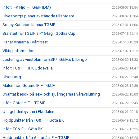
Inför: IFK Hjo – TG&IF (DM)
2023-08-07 13:54
Ulvesborgs planer avstängda tills vidare
2023-08-07 13:04
Sonny Karlsson lämnar TG&IF
2023-07-31 11:06
Bra start för TG&IF:s P16-lag i Gothia Cup
2023-07-18 21:14
Här är vinnarna i Vårtipset
2023-07-10 10:29
Viktig information
2023-07-07 12:12
Justering av vinstplan för ESK/TG&IF:s bilbingo
2023-06-30 18:32
Inför: TG&IF – IFK Uddevalla
2023-06-27 14:47
Ulvesborg
2023-06-27 08:48
Målen från Götene IF – TG&IF
2023-06-23 12:30
Oväntat besök på sex- och sjuåringarnas våravslutning
2023-06-22 10:03
Inför: Götene IF – TG&IF
2023-06-22 09:45
U-laget derbyvann i Ekedalen
2023-06-21 20:15
Höjdpunkter från TG&IF – Göta BK
2023-06-19 13:12
Inför: TG&IF – Göta BK
2023-06-17 15:25
Höjdpunkter från Alingsås IF – TG&IF
2023-06-10 18:23