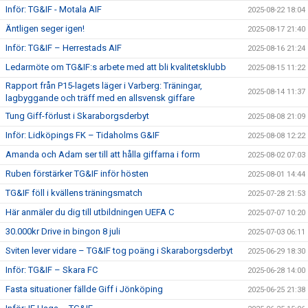
Inför: TG&IF - Motala AIF
2025-08-22 18:04
Äntligen seger igen!
2025-08-17 21:40
Inför: TG&IF – Herrestads AIF
2025-08-16 21:24
Ledarmöte om TG&IF:s arbete med att bli kvalitetsklubb
2025-08-15 11:22
Rapport från P15-lagets läger i Varberg: Träningar,
2025-08-14 11:37
lagbyggande och träff med en allsvensk giffare
Tung Giff-förlust i Skaraborgsderbyt
2025-08-08 21:09
Inför: Lidköpings FK – Tidaholms G&IF
2025-08-08 12:22
Amanda och Adam ser till att hålla giffarna i form
2025-08-02 07:03
Ruben förstärker TG&IF inför hösten
2025-08-01 14:44
TG&IF föll i kvällens träningsmatch
2025-07-28 21:53
Här anmäler du dig till utbildningen UEFA C
2025-07-07 10:20
30.000kr Drive in bingon 8 juli
2025-07-03 06:11
Sviten lever vidare – TG&IF tog poäng i Skaraborgsderbyt
2025-06-29 18:30
Inför: TG&IF – Skara FC
2025-06-28 14:00
Fasta situationer fällde Giff i Jönköping
2025-06-25 21:38