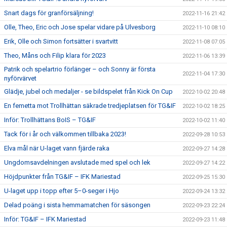
Snart dags för granförsäljning!
2022-11-16 21:42
Olle, Theo, Eric och Jose spelar vidare på Ulvesborg
2022-11-10 08:10
Erik, Olle och Simon fortsätter i svartvitt
2022-11-08 07:05
Theo, Måns och Filip klara för 2023
2022-11-06 13:39
Patrik och spelartrio förlänger – och Sonny är första
2022-11-04 17:30
nyförvärvet
Glädje, jubel och medaljer - se bildspelet från Kick On Cup
2022-10-02 20:48
En femetta mot Trollhättan säkrade tredjeplatsen för TG&IF
2022-10-02 18:25
Inför: Trollhättans BoIS – TG&IF
2022-10-02 11:40
Tack för i år och välkommen tillbaka 2023!
2022-09-28 10:53
Elva mål när U-laget vann fjärde raka
2022-09-27 14:28
Ungdomsavdelningen avslutade med spel och lek
2022-09-27 14:22
Höjdpunkter från TG&IF – IFK Mariestad
2022-09-25 15:30
U-laget upp i topp efter 5–0-seger i Hjo
2022-09-24 13:32
Delad poäng i sista hemmamatchen för säsongen
2022-09-23 22:24
Inför: TG&IF – IFK Mariestad
2022-09-23 11:48