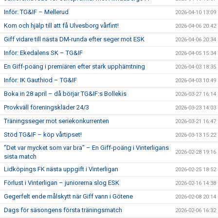
Inför: TG&IF – Mellerud
2026-04-10 13:09
Kom och hjälp till att få Ulvesborg vårfint!
2026-04-06 20:42
Giff vidare till nästa DM-runda efter seger mot ESK
2026-04-06 20:34
Inför: Ekedalens SK – TG&IF
2026-04-05 15:34
En Giff-poäng i premiären efter stark upphämtning
2026-04-03 18:35
Inför: IK Gauthiod – TG&IF
2026-04-03 10:49
Boka in 28 april – då börjar TG&IF:s Bollekis
2026-03-27 16:14
Provkväll föreningskläder 24/3
2026-03-23 14:03
Träningsseger mot seriekonkurrenten
2026-03-21 16:47
Stöd TG&IF – köp vårtipset!
2026-03-13 15:22
”Det var mycket som var bra” – En Giff-poäng i Vinterligans
2026-02-28 19:16
sista match
Lidköpings FK nästa uppgift i Vinterligan
2026-02-25 18:52
Förlust i Vinterligan – juniorerna slog ESK
2026-02-16 14:38
Gegerfelt ende målskytt när Giff vann i Götene
2026-02-08 20:14
Dags för säsongens första träningsmatch
2026-02-06 16:32