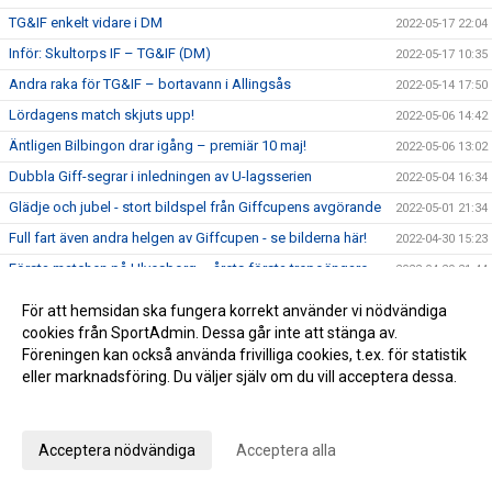
TG&IF enkelt vidare i DM
2022-05-17 22:04
Inför: Skultorps IF – TG&IF (DM)
2022-05-17 10:35
Andra raka för TG&IF – bortavann i Allingsås
2022-05-14 17:50
Lördagens match skjuts upp!
2022-05-06 14:42
Äntligen Bilbingon drar igång – premiär 10 maj!
2022-05-06 13:02
Dubbla Giff-segrar i inledningen av U-lagsserien
2022-05-04 16:34
Glädje och jubel - stort bildspel från Giffcupens avgörande
2022-05-01 21:34
Full fart även andra helgen av Giffcupen - se bilderna här!
2022-04-30 15:23
Första matchen på Ulvesborg – årets första trepoängare
2022-04-29 21:44
Inför: TG&IF – Åsarp-Trädet FK
2022-04-29 10:02
För att hemsidan ska fungera korrekt använder vi nödvändiga
Hemmapremiär på riktigt – Åsarp-Trädet kommer till
cookies från SportAdmin. Dessa går inte att stänga av.
2022-04-24 15:56
Ulvesborg
Föreningen kan också använda frivilliga cookies, t.ex. för statistik
eller marknadsföring. Du väljer själv om du vill acceptera dessa.
Bilder från Giffcupens första helg
2022-04-24 15:50
Anpassa dina val
Inför: Alingsås IF – TG&IF
2022-04-22 13:27
Sent mål räddade en poäng i hemmapremiären
2022-04-15 16:08
Acceptera nödvändiga
Acceptera alla
Inför: TG&IF – Brålanda IF
2022-04-15 11:09