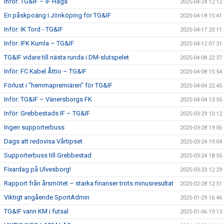
Inför: TG&IF – IF Haga
2025-04-24 12:12
En påskpoäng i Jönköping för TG&IF
2025-04-18 15:41
Inför: IK Tord - TG&IF
2025-04-17 20:11
Inför: IFK Kumla – TG&IF
2025-04-12 07:31
TG&IF vidare till nästa runda i DM-slutspelet
2025-04-08 22:37
Inför: FC Kabel Åttio – TG&IF
2025-04-08 15:54
Förlust i ”hemmapremiären” för TG&IF
2025-04-04 22:45
Inför: TG&IF – Vänersborgs FK
2025-04-04 13:55
Inför: Grebbestads IF – TG&IF
2025-03-29 10:12
Ingen supporterbuss
2025-03-28 19:06
Dags att redovisa Vårtipset
2025-03-24 19:04
Supporterbuss till Grebbestad
2025-03-24 18:55
Fixardag på Ulvesborg!
2025-03-23 12:29
Rapport från årsmötet – starka finanser trots minusresultat
2025-02-28 12:51
Viktigt angående SportAdmin
2025-01-29 16:46
TG&IF vann KM i futsal
2025-01-06 19:13