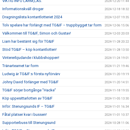
VIKTIG INFO LARM,LÄS.
2024-12-20 11:44
Informationskväll droger
2024-12-18 18:32
Dragningslista kontantlotteriet 2024
2024-12-07 19:35
Tolv spelare har förlängt med TG&IF – truppbygget tar form
2024-12-06 15:06
Välkommen till TG&IF, Simon och Gustav!
2024-12-03 20:03
Liam har bestämt sig för TG&IF
2024-11-28 20:22
Stöd TG&IF – köp kontantlotten!
2024-11-28 13:50
Vintererbjudande i klubbshoppen!
2024-11-24 19:01
Tränarteamet tar form
2024-11-21 19:46
Ludwig är TG&IF:s första nyförvärv
2024-11-20 19:19
Johny David förlänger med TG&IF
2024-11-20 14:51
TG&IF sörjer bortgånge ”Hacke”
2024-11-18 19:55
Köp uppesittarlotten av TG&IF
2024-11-05 13:30
Inför: Stenungsunds IF – TG&IF
2024-11-01 16:34
Fåtal platser kvar i bussen!
2024-11-01 10:37
Supporterbuss till Stenungsund
2024-10-28 11:06