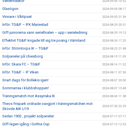
Vattenflaskor
2024-09-04 10:55
Glasögon
2024-09-04 08:17
Vinnare i Vårtipset
2024-09-03 21:34
Inför: TG&IF – IFK Mariestad
2024-08-29 20:51
Giff-juniorerna vann seriefinalen – upp i serieledning
2024-08-29 19:13
Effektivt TG&IF krigade till sig tre poäng i Värmland
2024-08-24 17:25
Inför: Strömtorps IK – TG&IF
2024-08-23 21:48
Solpaneler på Ulvesborg
2024-08-19 11:09
Inför: Skara FC – TG&IF
2024-08-16 11:52
Inför: TG&IF – IF Viken
2024-08-11 07:30
Snart dags för Bollekis igen!
2024-08-07 20:00
Sommarrea i klubbshoppen!
2024-08-07 13:48
Träningsmatch mot Assyriska IK
2024-08-04 11:38
Theos frispark ordnade oavgjort i träningsmatchen mot
2024-07-30 22:29
Skövde AIK U19
Sedan 1902 , projekt solpaneler.
2024-07-17 07:17
Giff-lagen igång i Gothia Cup
2024-07-15 12:53