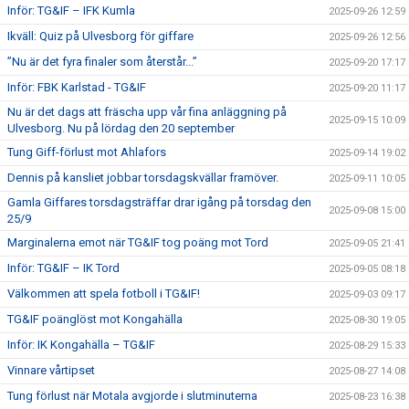
Inför: TG&IF – IFK Kumla
2025-09-26 12:59
Ikväll: Quiz på Ulvesborg för giffare
2025-09-26 12:56
”Nu är det fyra finaler som återstår...”
2025-09-20 17:17
Inför: FBK Karlstad - TG&IF
2025-09-20 11:17
Nu är det dags att fräscha upp vår fina anläggning på
2025-09-15 10:09
Ulvesborg. Nu på lördag den 20 september
Tung Giff-förlust mot Ahlafors
2025-09-14 19:02
Dennis på kansliet jobbar torsdagskvällar framöver.
2025-09-11 10:05
Gamla Giffares torsdagsträffar drar igång på torsdag den
2025-09-08 15:00
25/9
Marginalerna emot när TG&IF tog poäng mot Tord
2025-09-05 21:41
Inför: TG&IF – IK Tord
2025-09-05 08:18
Välkommen att spela fotboll i TG&IF!
2025-09-03 09:17
TG&IF poänglöst mot Kongahälla
2025-08-30 19:05
Inför: IK Kongahälla – TG&IF
2025-08-29 15:33
Vinnare vårtipset
2025-08-27 14:08
Tung förlust när Motala avgjorde i slutminuterna
2025-08-23 16:38