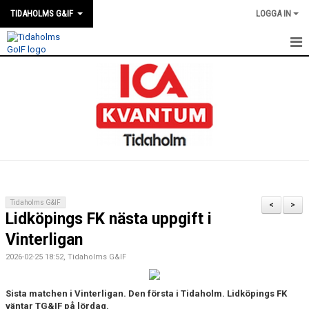
TIDAHOLMS G&IF
LOGGA IN
HEM
FÖRENINGSKALENDERN
NYHETER
KLUBBSTUGAN
KONTAKT
Tidaholms G&IF
<
>
Lidköpings FK nästa uppgift i
FÖRENINGEN
Vinterligan
SOUVENIRER
2026-02-25 18:52, Tidaholms G&IF
GAMLA GIFFS TORSDAGSTRÄFFAR
Sista matchen i Vinterligan. Den första i Tidaholm. Lidköpings FK
väntar TG&IF på lördag.
MATCHER