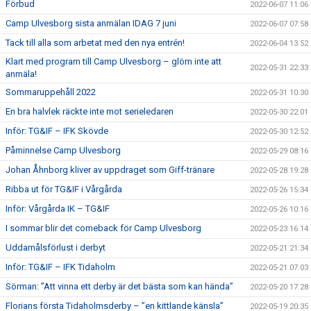
Förbud
2022-06-07 11:06
Camp Ulvesborg sista anmälan IDAG 7 juni
2022-06-07 07:58
Tack till alla som arbetat med den nya entrén!
2022-06-04 13:52
Klart med program till Camp Ulvesborg – glöm inte att
2022-05-31 22:33
anmäla!
Sommaruppehåll 2022
2022-05-31 10:30
En bra halvlek räckte inte mot serieledaren
2022-05-30 22:01
Inför: TG&IF – IFK Skövde
2022-05-30 12:52
Påminnelse Camp Ulvesborg
2022-05-29 08:16
Johan Åhnborg kliver av uppdraget som Giff-tränare
2022-05-28 19:28
Ribba ut för TG&IF i Vårgårda
2022-05-26 15:34
Inför: Vårgårda IK – TG&IF
2022-05-26 10:16
I sommar blir det comeback för Camp Ulvesborg
2022-05-23 16:14
Uddamålsförlust i derbyt
2022-05-21 21:34
Inför: TG&IF – IFK Tidaholm
2022-05-21 07:03
Sörman: ”Att vinna ett derby är det bästa som kan hända”
2022-05-20 17:28
Florians första Tidaholmsderby – ”en kittlande känsla”
2022-05-19 20:35