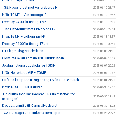
Inför: IF Haga – TG&IF
2025-06-25 15:06
TG&IF poänglöst mot Vänersborgs IF
2025-06-19 23:17
Inför: TG&IF – Vänersborgs IF
2025-06-19 14:47
Freeplay 24.000kr tisdag 17/6
2025-06-16 18:09
Tung Giff-förlust mot Lidköpings FK
2025-06-13 22:14
Inför: TG&IF – Lidköpings FK
2025-06-13 13:57
Freeplay 24.000kr tisdag 17juni
2025-06-13 09:43
U17-laget slog serieledaren
2025-06-08 21:01
Glöm inte av att anmäla er till utbildningen!
2025-06-08 16:32
Jobbig nationaldagshelg för TG&IF
2025-06-07 22:26
Inför: Herrestads AIF – TG&IF
2025-06-07 12:32
Giffarna kämpade till sig poäng i Måns 300:e match
2025-06-01 21:22
Inför: TG&IF – FBK Karlstad
2025-05-30 17:00
Juniorerna slog serieledaren: ”Bästa matchen för
2025-05-30 11:42
säsongen”
Dags att anmäla till Camp Ulvesborg!
2025-05-30 11:23
TG&IF utslaget ur distriksmästerskapet
2025-05-28 22:27