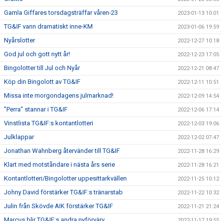
Gamla Giffares torsdagsträffar våren-23
2023-01-13 10:01
TG&IF vann dramatiskt inne-KM
2023-01-06 19:59
Nyårslotter
2022-12-27 10:18
God jul och gott nytt år!
2022-12-23 17:05
Bingolotter till Jul och Nyår
2022-12-21 08:47
Köp din Bingolott av TG&IF
2022-12-11 10:51
Missa inte morgondagens julmarknad!
2022-12-09 14:54
”Perra” stannar i TG&IF
2022-12-06 17:14
Vinstlista TG&IF:s kontantlotteri
2022-12-03 19:06
Julklappar
2022-12-02 07:47
Jonathan Wahnberg återvänder till TG&IF
2022-11-28 16:29
Klart med motståndare i nästa års serie
2022-11-28 16:21
Kontantlotteri/Bingolotter uppesittarkvällen
2022-11-25 10:12
Johny David förstärker TG&IF:s tränarstab
2022-11-22 10:32
Julin från Skövde AIK förstärker TG&IF
2022-11-21 21:24
Marcus blir TG&IF:s andra nyförvärv
2022-11-17 19:55