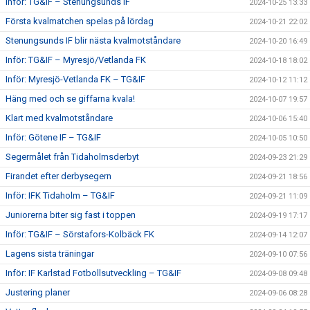
Inför: TG&IF – Stenungsunds IF
2024-10-25 13:33
Första kvalmatchen spelas på lördag
2024-10-21 22:02
Stenungsunds IF blir nästa kvalmotståndare
2024-10-20 16:49
Inför: TG&IF – Myresjö/Vetlanda FK
2024-10-18 18:02
Inför: Myresjö-Vetlanda FK – TG&IF
2024-10-12 11:12
Häng med och se giffarna kvala!
2024-10-07 19:57
Klart med kvalmotståndare
2024-10-06 15:40
Inför: Götene IF – TG&IF
2024-10-05 10:50
Segermålet från Tidaholmsderbyt
2024-09-23 21:29
Firandet efter derbysegern
2024-09-21 18:56
Inför: IFK Tidaholm – TG&IF
2024-09-21 11:09
Juniorerna biter sig fast i toppen
2024-09-19 17:17
Inför: TG&IF – Sörstafors-Kolbäck FK
2024-09-14 12:07
Lagens sista träningar
2024-09-10 07:56
Inför: IF Karlstad Fotbollsutveckling – TG&IF
2024-09-08 09:48
Justering planer
2024-09-06 08:28