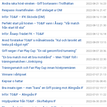
Andra raka höst-vinsten - Giff bortavann i Trollhättan
2022-08-21 16:23
Respass i kvartsfinalen - Giff utslaget ur DM
2022-08-16 21:47
Inför: TG&IF – IFK Skövde (DM)
2022-08-16 11:08
Perfekt start på hösten – TG&IF vann i Åsarp: ”Vår match
2022-08-12 21:30
från start till slut”
Inför: Åsarp-Trädet FK – TG&IF
2022-08-12 16:18
Arvid förstärker TG&IF:s målvaktssida: ”Kul och lärorikt att
2022-08-09 13:15
testa på något nytt”
Giff-seger i Fair Play Cup: ”En väl genomförd turnering”
2022-08-07 20:36
”En bra match mot ett bra motstånd” – Men TG&IF föll i
2022-08-02 22:30
träningsmatchen i Jönköping
Träningsmatch och Fair Play Cup innan höstpremiären
2022-07-22 11:23
Vinnare i vårtipset
2022-07-07 21:13
Kepsar o hattar
2022-07-06 08:45
Bra insats igen – men ”bara” en Giff-poäng mot Alingsås IF
2022-07-02 19:17
Inför: TG&IF – Alingsås IF
2022-07-01 11:22
Höjdpunkter från TG&IF - Skoftebyns IF
2022-06-30 20:09