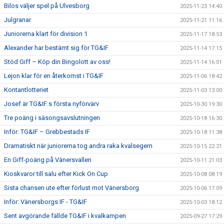
Bilos väljer spel på Ulvesborg
2025-11-23 14:40
Julgranar
2025-11-21 11:16
Juniorerna klart för division 1
2025-11-17 18:53
Alexander har bestämt sig för TG&IF
2025-11-14 17:15
Stöd Giff – Köp din Bingolott av oss!
2025-11-14 16:01
Lejon klar för en återkomst i TG&IF
2025-11-06 18:42
Kontantlotteriet
2025-11-03 13:00
Josef är TG&IF:s första nyförvärv
2025-10-30 19:30
Tre poäng i säsongsavslutningen
2025-10-18 16:30
Inför: TG&IF – Grebbestads IF
2025-10-18 11:38
Dramatiskt när juniorerna tog andra raka kvalsegern
2025-10-15 22:21
En Giff-poäng på Vänersvallen
2025-10-11 21:03
Kioskvaror till salu efter Kick On Cup
2025-10-08 08:19
Sista chansen ute efter förlust mot Vänersborg
2025-10-06 17:09
Inför: Vänersborgs IF - TG&IF
2025-10-03 18:12
Sent avgörande fällde TG&IF i kvalkampen
2025-09-27 17:29