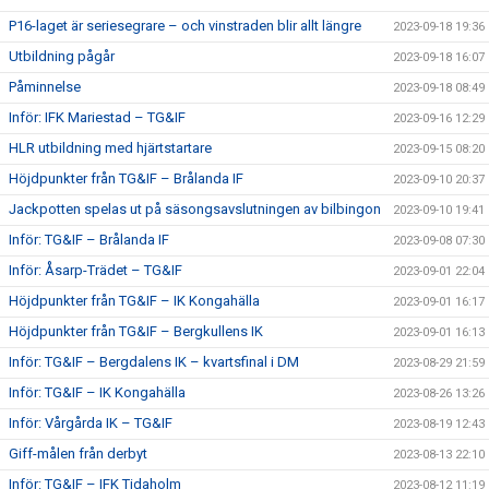
P16-laget är seriesegrare – och vinstraden blir allt längre
2023-09-18 19:36
Utbildning pågår
2023-09-18 16:07
Påminnelse
2023-09-18 08:49
Inför: IFK Mariestad – TG&IF
2023-09-16 12:29
HLR utbildning med hjärtstartare
2023-09-15 08:20
Höjdpunkter från TG&IF – Brålanda IF
2023-09-10 20:37
Jackpotten spelas ut på säsongsavslutningen av bilbingon
2023-09-10 19:41
Inför: TG&IF – Brålanda IF
2023-09-08 07:30
Inför: Åsarp-Trädet – TG&IF
2023-09-01 22:04
Höjdpunkter från TG&IF – IK Kongahälla
2023-09-01 16:17
Höjdpunkter från TG&IF – Bergkullens IK
2023-09-01 16:13
Inför: TG&IF – Bergdalens IK – kvartsfinal i DM
2023-08-29 21:59
Inför: TG&IF – IK Kongahälla
2023-08-26 13:26
Inför: Vårgårda IK – TG&IF
2023-08-19 12:43
Giff-målen från derbyt
2023-08-13 22:10
Inför: TG&IF – IFK Tidaholm
2023-08-12 11:19