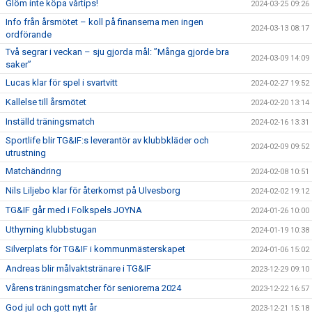
Glöm inte köpa vårtips!
2024-03-25 09:26
Info från årsmötet – koll på finanserna men ingen
2024-03-13 08:17
ordförande
Två segrar i veckan – sju gjorda mål: ”Många gjorde bra
2024-03-09 14:09
saker”
Lucas klar för spel i svartvitt
2024-02-27 19:52
Kallelse till årsmötet
2024-02-20 13:14
Inställd träningsmatch
2024-02-16 13:31
Sportlife blir TG&IF:s leverantör av klubbkläder och
2024-02-09 09:52
utrustning
Matchändring
2024-02-08 10:51
Nils Liljebo klar för återkomst på Ulvesborg
2024-02-02 19:12
TG&IF går med i Folkspels JOYNA
2024-01-26 10:00
Uthyrning klubbstugan
2024-01-19 10:38
Silverplats för TG&IF i kommunmästerskapet
2024-01-06 15:02
Andreas blir målvaktstränare i TG&IF
2023-12-29 09:10
Vårens träningsmatcher för seniorerna 2024
2023-12-22 16:57
God jul och gott nytt år
2023-12-21 15:18