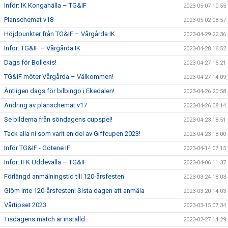
Inför: IK Kongahälla – TG&IF
2023-05-07 10:55
Planschemat v18
2023-05-02 08:57
Höjdpunkter från TG&IF – Vårgårda IK
2023-04-29 22:36
Inför: TG&IF – Vårgårda IK
2023-04-28 16:52
Dags för Bollekis!
2023-04-27 15:21
TG&IF möter Vårgårda – Välkommen!
2023-04-27 14:09
Äntligen dags för bilbingo i Ekedalen!
2023-04-26 20:58
Ändring av planschemat v17
2023-04-26 08:14
Se bilderna från söndagens cupspel!
2023-04-23 18:51
Tack alla ni som varit en del av Giffcupen 2023!
2023-04-23 18:00
Inför TG&IF - Götene IF
2023-04-14 07:15
Inför: IFK Uddevalla – TG&IF
2023-04-06 11:37
Förlängd anmälningstid till 120-årsfesten
2023-03-24 18:03
Glöm inte 120-årsfesten! Sista dagen att anmäla
2023-03-20 14:03
Vårtipset 2023
2023-03-15 07:34
Tisdagens match är inställd
2023-02-27 14:29