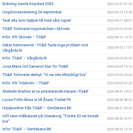
Bokning Gamla Köpstad 2023
2022-09-21 07:33
Ungdomsavslutning 26 september
2022-09-19 15:28
Tack alla som hjälper till med våra cuper!
2022-09-17 08:07
TG&IF förlorade toppmatchen i Skövde
2022-09-16 23:03
Inför: IFK Skövde – TG&IF
2022-09-16 10:10
Säker hemmavinst - TG&IF hade inga problem mot
2022-09-10 17:07
Vårgårda IK
Inför: TG&IF – Vårgårda IK
2022-09-10 09:59
Jose Maria Cid Sameron klar för TG&IF
2022-09-09 14:13
TG&IF förlorade derbyt: ”Vi var inte tillräckligt bra”
2022-09-03 20:03
Inför: IFK Tidaholm – TG&IF
2022-09-03 07:23
Xheladin Brahimi är ny assisterande tränare i TG&IF
2022-08-31 19:57
Lucas Frölin lånas ut till Åsarp-Trädet FK
2022-08-30 08:33
Höjdpunkter från TG&IF – Gerdskens BK
2022-08-27 09:53
Giff vann målkalaset på Ulvesborg: ”Första 20 var brutalt
2022-08-26 22:57
bra”
Inför: TG&IF – Gerdskens BK
2022-08-26 14:10