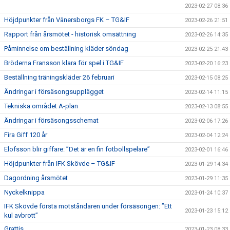
2023-02-27 08:36
Höjdpunkter från Vänersborgs FK – TG&IF
2023-02-26 21:51
Rapport från årsmötet - historisk omsättning
2023-02-26 14:35
Påminnelse om beställning kläder söndag
2023-02-25 21:43
Bröderna Fransson klara för spel i TG&IF
2023-02-20 16:23
Beställning träningskläder 26 februari
2023-02-15 08:25
Ändringar i försäsongsupplägget
2023-02-14 11:15
Tekniska området A-plan
2023-02-13 08:55
Ändringar i försäsongsschemat
2023-02-06 17:26
Fira Giff 120 år
2023-02-04 12:24
Elofsson blir giffare: ”Det är en fin fotbollspelare”
2023-02-01 16:46
Höjdpunkter från IFK Skövde – TG&IF
2023-01-29 14:34
Dagordning årsmötet
2023-01-29 11:35
Nyckelknippa
2023-01-24 10:37
IFK Skövde första motståndaren under försäsongen: ”Ett
2023-01-23 15:12
kul avbrott”
Grattis
2023-01-23 08:33