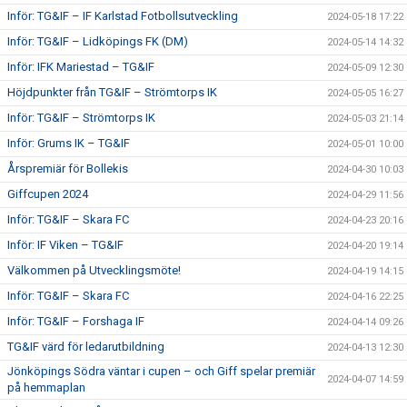
Inför: TG&IF – IF Karlstad Fotbollsutveckling
2024-05-18 17:22
Inför: TG&IF – Lidköpings FK (DM)
2024-05-14 14:32
Inför: IFK Mariestad – TG&IF
2024-05-09 12:30
Höjdpunkter från TG&IF – Strömtorps IK
2024-05-05 16:27
Inför: TG&IF – Strömtorps IK
2024-05-03 21:14
Inför: Grums IK – TG&IF
2024-05-01 10:00
Årspremiär för Bollekis
2024-04-30 10:03
Giffcupen 2024
2024-04-29 11:56
Inför: TG&IF – Skara FC
2024-04-23 20:16
Inför: IF Viken – TG&IF
2024-04-20 19:14
Välkommen på Utvecklingsmöte!
2024-04-19 14:15
Inför: TG&IF – Skara FC
2024-04-16 22:25
Inför: TG&IF – Forshaga IF
2024-04-14 09:26
TG&IF värd för ledarutbildning
2024-04-13 12:30
Jönköpings Södra väntar i cupen – och Giff spelar premiär
2024-04-07 14:59
på hemmaplan