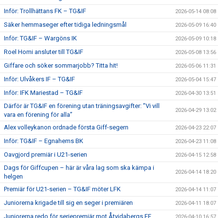
Inför: Trollhättans FK – TG&IF
2026-05-14 08:08
Säker hemmaseger efter tidiga ledningsmål
2026-05-09 16:40
Inför: TG&IF – Wargöns IK
2026-05-09 10:18
Roel Homi ansluter till TG&IF
2026-05-08 13:56
Giffare och söker sommarjobb? Titta hit!
2026-05-06 11:31
Inför: Ulvåkers IF – TG&IF
2026-05-04 15:47
Inför: IFK Mariestad – TG&IF
2026-04-30 13:51
Därför är TG&IF en förening utan träningsavgifter: ”Vi vill
2026-04-29 13:02
vara en förening för alla”
Alex volleykanon ordnade första Giff-segern
2026-04-23 22:07
Inför: TG&IF – Egnahems BK
2026-04-23 11:08
Oavgjord premiär i U21-serien
2026-04-15 12:58
Dags för Giffcupen – här är våra lag som ska kämpa i
2026-04-14 18:20
helgen
Premiär för U21-serien – TG&IF möter LFK
2026-04-14 11:07
Juniorerna krigade till sig en seger i premiären
2026-04-11 18:07
Juniorerna redo för seriepremiär mot Åtvidabergs FF
2026-04-10 16:57