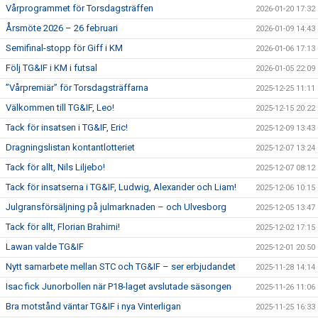
Vårprogrammet för Torsdagsträffen
2026-01-20 17:32
Årsmöte 2026 – 26 februari
2026-01-09 14:43
Semifinal-stopp för Giff i KM
2026-01-06 17:13
Följ TG&IF i KM i futsal
2026-01-05 22:09
”Vårpremiär” för Torsdagsträffarna
2025-12-25 11:11
Välkommen till TG&IF, Leo!
2025-12-15 20:22
Tack för insatsen i TG&IF, Eric!
2025-12-09 13:43
Dragningslistan kontantlotteriet
2025-12-07 13:24
Tack för allt, Nils Liljebo!
2025-12-07 08:12
Tack för insatserna i TG&IF, Ludwig, Alexander och Liam!
2025-12-06 10:15
Julgransförsäljning på julmarknaden – och Ulvesborg
2025-12-05 13:47
Tack för allt, Florian Brahimi!
2025-12-02 17:15
Lawan valde TG&IF
2025-12-01 20:50
Nytt samarbete mellan STC och TG&IF – ser erbjudandet
2025-11-28 14:14
Isac fick Junorbollen när P18-laget avslutade säsongen
2025-11-26 11:06
Bra motstånd väntar TG&IF i nya Vinterligan
2025-11-25 16:33