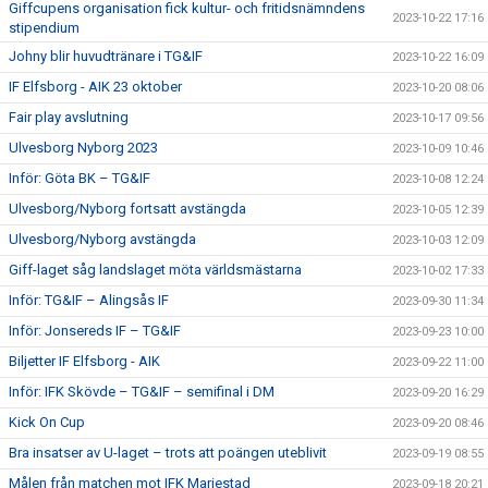
Giffcupens organisation fick kultur- och fritidsnämndens
2023-10-22 17:16
stipendium
Johny blir huvudtränare i TG&IF
2023-10-22 16:09
IF Elfsborg - AIK 23 oktober
2023-10-20 08:06
Fair play avslutning
2023-10-17 09:56
Ulvesborg Nyborg 2023
2023-10-09 10:46
Inför: Göta BK – TG&IF
2023-10-08 12:24
Ulvesborg/Nyborg fortsatt avstängda
2023-10-05 12:39
Ulvesborg/Nyborg avstängda
2023-10-03 12:09
Giff-laget såg landslaget möta världsmästarna
2023-10-02 17:33
Inför: TG&IF – Alingsås IF
2023-09-30 11:34
Inför: Jonsereds IF – TG&IF
2023-09-23 10:00
Biljetter IF Elfsborg - AIK
2023-09-22 11:00
Inför: IFK Skövde – TG&IF – semifinal i DM
2023-09-20 16:29
Kick On Cup
2023-09-20 08:46
Bra insatser av U-laget – trots att poängen uteblivit
2023-09-19 08:55
Målen från matchen mot IFK Mariestad
2023-09-18 20:21