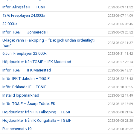
Inför: Alingsås IF – TG&IF
2023-06-09 11:32
13/6 Freeplayen 24.000kr
2023-06-07 14:09
22.000kr
2023-06-05 08:45
Inför: TG&IF – Jonsereds IF
2023-06-03 20:52
U-laget vann i Falköping – ”Det gick undan ordentligt i
2023-06-02 11:37
fram”
6 Juni Freeplayen 22.000kr
2023-05-31 11:42
Höjdpunkter från TG&IF – IFK Mariestad
2023-05-27 23:14
Inför: TG&IF – IFK Mariestad
2023-05-26 12:31
Inför: IFK Tidaholm – TG&IF
2023-05-22 13:43
Inför: Brålanda IF – TG&IF
2023-05-18 09:55
Inställd loppmarknad
2023-05-12 17:49
Inför: TG&IF – Åsarp-Trädet FK
2023-05-12 13:59
Höjdpunkter från IFK Falköping – TG&IF
2023-05-08 21:36
Höjdpunkter från IK Kongahälla – TG&IF
2023-05-08 21:28
Planschemat v19
2023-05-08 08:32