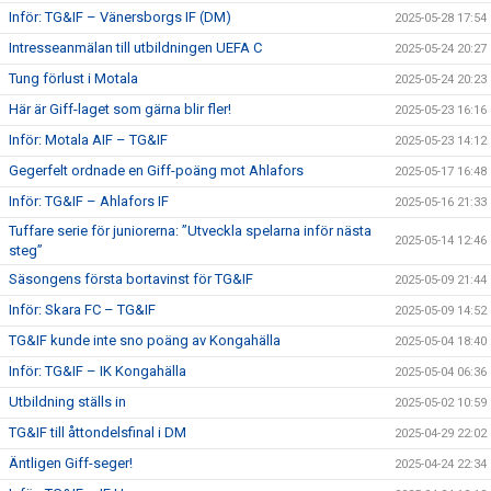
Inför: TG&IF – Vänersborgs IF (DM)
2025-05-28 17:54
Intresseanmälan till utbildningen UEFA C
2025-05-24 20:27
Tung förlust i Motala
2025-05-24 20:23
Här är Giff-laget som gärna blir fler!
2025-05-23 16:16
Inför: Motala AIF – TG&IF
2025-05-23 14:12
Gegerfelt ordnade en Giff-poäng mot Ahlafors
2025-05-17 16:48
Inför: TG&IF – Ahlafors IF
2025-05-16 21:33
Tuffare serie för juniorerna: ”Utveckla spelarna inför nästa
2025-05-14 12:46
steg”
Säsongens första bortavinst för TG&IF
2025-05-09 21:44
Inför: Skara FC – TG&IF
2025-05-09 14:52
TG&IF kunde inte sno poäng av Kongahälla
2025-05-04 18:40
Inför: TG&IF – IK Kongahälla
2025-05-04 06:36
Utbildning ställs in
2025-05-02 10:59
TG&IF till åttondelsfinal i DM
2025-04-29 22:02
Äntligen Giff-seger!
2025-04-24 22:34