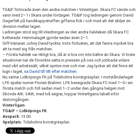
TG&IF förlorade även den andra matchen i Vinterligan. Skara FC vände och
CUPER ARBETSBESKRIVNING
vann med 2–1 i Skara under lördagen. TG&IF tog ledningen genom David
Gegerfelt på handikappstraffen giffarna fick i och med att det skiljer en
division mellan lagen.
PLANSCHEMA
Ledningen stod sig till inledningen av den andra halvleken då Skara FC
kvitterade. Hemmalaget gjorde sedan även 2–1.
Giff-tränaren Johny David tyckte, trots förlusten, att det fanns mycket bra
att ta med sig från matchen.
– Första halvlek var riktigt bra, då är vi bra om inte bättre än Skara. Vi löste
situationer när de försökte sätta in pressen på oss och jobbade vidare
med vårt arbetssätt, vilket syntes mer och mer. Jag tycker att det finns ett
lugn i laget,
sa David till VB efter matchen.
Nu väntar Lidköpings FK på Tidaholms konstgräsplan. I motståndarlaget
LFK spelar numer Florian Brahimi. LFK besegrade Skara FC med 1–0 i sin
första match och föll sedan med 1–2 under den gångna helgen mot
Skövde AIK. SAIK, med två segrar, toppar Vinterligans tabell inför
slutomgången.
Vinterligan
TG&IF – Lidköpings FK
Avspark:
13.00.
Spelplats:
Tidaholms konstgräsplan.