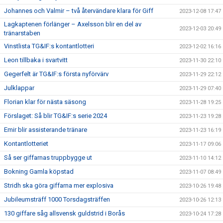
Johannes och Valmir – två återvändare klara för Giff
2023-12-08 17:47
Lagkaptenen förlänger – Axelsson blir en del av
2023-12-03 20:49
tränarstaben
Vinstlista TG&IF:s kontantlotteri
2023-12-02 16:16
Leon tillbaka i svartvitt
2023-11-30 22:10
Gegerfelt är TG&IF:s första nyförvärv
2023-11-29 22:12
Julklappar
2023-11-29 07:40
Florian klar för nästa säsong
2023-11-28 19:25
Förslaget: Så blir TG&IF:s serie 2024
2023-11-23 19:28
Emir blir assisterande tränare
2023-11-23 16:19
Kontantlotteriet
2023-11-17 09:06
Så ser giffarnas truppbygge ut
2023-11-10 14:12
Bokning Gamla köpstad
2023-11-07 08:49
Stridh ska göra giffarna mer explosiva
2023-10-26 19:48
Jubileumsträff 1000 Torsdagsträffen
2023-10-26 12:13
130 giffare såg allsvensk guldstrid i Borås
2023-10-24 17:28