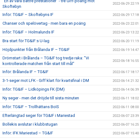
"En av våra bättre prestationer" - tre Giff-poäng mot
2022-06-29 22:19
Skoftebyn
Inför: TG&IF – Skoftebyns IF
2022-06-29 17:18
Chanser och spelövertag - men bara en poäng
2022-06-23 22:01
Inför: TG&IF – Holmalunds IF
2022-06-23 13:22
Bra start för TG&IF:s U-lag
2022-06-20 11:19
Höjdpunkter från Brålanda IF – TG&IF
2022-06-19 14:47
Drömstart i Brålanda – TG&IF tog tredje raka: ”Vi
2022-06-18 16:55
kontrollerade matchen från start till mål”
Inför: Brålanda IF – TG&IF
2022-06-17 18:17
3-1-seger mot LFK - Giff klart för kvartsfinal i DM
2022-06-14 21:32
Inför: TG&IF – Lidköpings FK (DM)
2022-06-14 06:39
Ny seger - men det dröjde till sista minuten
2022-06-11 18:02
Inför: TG&IF – Trollhättans BoIS
2022-06-11 08:00
Efterlängtad seger för TG&IF i Mariestad
2022-06-07 23:39
Bollekis avslutar i klubbstugan
2022-06-07 16:25
Inför: IFK Mariestad – TG&IF
2022-06-07 15:40