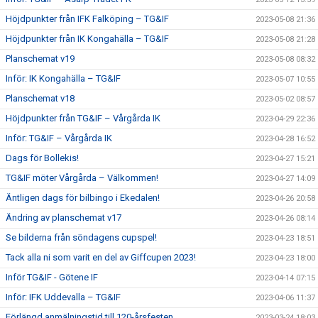
Höjdpunkter från IFK Falköping – TG&IF
2023-05-08 21:36
Höjdpunkter från IK Kongahälla – TG&IF
2023-05-08 21:28
Planschemat v19
2023-05-08 08:32
Inför: IK Kongahälla – TG&IF
2023-05-07 10:55
Planschemat v18
2023-05-02 08:57
Höjdpunkter från TG&IF – Vårgårda IK
2023-04-29 22:36
Inför: TG&IF – Vårgårda IK
2023-04-28 16:52
Dags för Bollekis!
2023-04-27 15:21
TG&IF möter Vårgårda – Välkommen!
2023-04-27 14:09
Äntligen dags för bilbingo i Ekedalen!
2023-04-26 20:58
Ändring av planschemat v17
2023-04-26 08:14
Se bilderna från söndagens cupspel!
2023-04-23 18:51
Tack alla ni som varit en del av Giffcupen 2023!
2023-04-23 18:00
Inför TG&IF - Götene IF
2023-04-14 07:15
Inför: IFK Uddevalla – TG&IF
2023-04-06 11:37
Förlängd anmälningstid till 120-årsfesten
2023-03-24 18:03