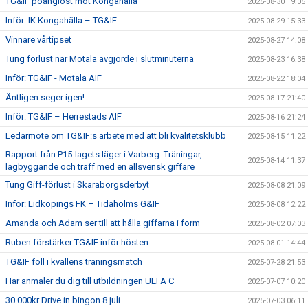
TG&IF poänglöst mot Kongahälla
2025-08-30 19:05
Inför: IK Kongahälla – TG&IF
2025-08-29 15:33
Vinnare vårtipset
2025-08-27 14:08
Tung förlust när Motala avgjorde i slutminuterna
2025-08-23 16:38
Inför: TG&IF - Motala AIF
2025-08-22 18:04
Äntligen seger igen!
2025-08-17 21:40
Inför: TG&IF – Herrestads AIF
2025-08-16 21:24
Ledarmöte om TG&IF:s arbete med att bli kvalitetsklubb
2025-08-15 11:22
Rapport från P15-lagets läger i Varberg: Träningar,
2025-08-14 11:37
lagbyggande och träff med en allsvensk giffare
Tung Giff-förlust i Skaraborgsderbyt
2025-08-08 21:09
Inför: Lidköpings FK – Tidaholms G&IF
2025-08-08 12:22
Amanda och Adam ser till att hålla giffarna i form
2025-08-02 07:03
Ruben förstärker TG&IF inför hösten
2025-08-01 14:44
TG&IF föll i kvällens träningsmatch
2025-07-28 21:53
Här anmäler du dig till utbildningen UEFA C
2025-07-07 10:20
30.000kr Drive in bingon 8 juli
2025-07-03 06:11