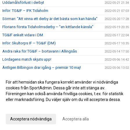
Uddamålsförlust i derbyt
2022-05-21 21:34
Inför: TG&IF – IFK Tidaholm
2022-05-21 07:03
Sörman: ”Att vinna ett derby är det bästa som kan hända”
2022-05-20 17:28
Florians första Tidaholmsderby – ”en kittlande känsla”
2022-05-19 20:35
TG&IF enkelt vidare i DM
2022-05-17 22:04
Inför: Skultorps IF – TG&IF (DM)
2022-05-17 10:35
Andra raka för TG&IF – bortavann i Allingsås
2022-05-14 17:50
Lördagens match skjuts upp!
2022-05-06 14:42
Äntligen Bilbingon drar igång – premiär 10 maj!
2022-05-06 13:02
Dubbla Giff-segrar i inledningen av U-lagsserien
2022-05-04 16:34
För att hemsidan ska fungera korrekt använder vi nödvändiga
Glädje och jubel - stort bildspel från Giffcupens avgörande
2022-05-01 21:34
cookies från SportAdmin. Dessa går inte att stänga av.
Full fart även andra helgen av Giffcupen - se bilderna här!
2022-04-30 15:23
Föreningen kan också använda frivilliga cookies, t.ex. för statistik
eller marknadsföring. Du väljer själv om du vill acceptera dessa.
Första matchen på Ulvesborg – årets första trepoängare
2022-04-29 21:44
Anpassa dina val
Inför: TG&IF – Åsarp-Trädet FK
2022-04-29 10:02
Hemmapremiär på riktigt – Åsarp-Trädet kommer till
Acceptera nödvändiga
Acceptera alla
2022-04-24 15:56
Ulvesborg
Bilder från Giffcupens första helg
2022-04-24 15:50