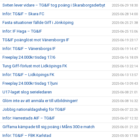
Sviten lever vidare – TG&IF tog poäng i Skaraborgsderbyt
2025-06-29 18:30
Inför: TG&IF – Skara FC
2025-06-28 14:00
Fasta situationer fällde Giff i Jönköping
2025-06-25 21:38
Inför: IF Haga – TG&IF
2025-06-25 15:06
TG&IF poänglöst mot Vänersborgs IF
2025-06-19 23:17
Inför: TG&IF – Vänersborgs IF
2025-06-19 14:47
Freeplay 24.000kr tisdag 17/6
2025-06-16 18:09
Tung Giff-förlust mot Lidköpings FK
2025-06-13 22:14
Inför: TG&IF – Lidköpings FK
2025-06-13 13:57
Freeplay 24.000kr tisdag 17juni
2025-06-13 09:43
U17-laget slog serieledaren
2025-06-08 21:01
Glöm inte av att anmäla er till utbildningen!
2025-06-08 16:32
Jobbig nationaldagshelg för TG&IF
2025-06-07 22:26
Inför: Herrestads AIF – TG&IF
2025-06-07 12:32
Giffarna kämpade till sig poäng i Måns 300:e match
2025-06-01 21:22
Inför: TG&IF – FBK Karlstad
2025-05-30 17:00