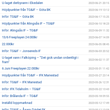
U-laget derbyvann i Ekedalen
2023-06-21 20:15
Höjdpunkter från TG&IF – Göta BK
2023-06-19 13:12
Inför: TG&IF – Göta BK
2023-06-17 15:25
Höjdpunkter från Alingsås IF – TG&IF
2023-06-10 18:23
Inför: Alingsås IF – TG&IF
2023-06-09 11:32
13/6 Freeplayen 24.000kr
2023-06-07 14:09
22.000kr
2023-06-05 08:45
Inför: TG&IF – Jonsereds IF
2023-06-03 20:52
U-laget vann i Falköping – ”Det gick undan ordentligt i
2023-06-02 11:37
fram”
6 Juni Freeplayen 22.000kr
2023-05-31 11:42
Höjdpunkter från TG&IF – IFK Mariestad
2023-05-27 23:14
Inför: TG&IF – IFK Mariestad
2023-05-26 12:31
Inför: IFK Tidaholm – TG&IF
2023-05-22 13:43
Inför: Brålanda IF – TG&IF
2023-05-18 09:55
Inställd loppmarknad
2023-05-12 17:49
Inför: TG&IF – Åsarp-Trädet FK
2023-05-12 13:59