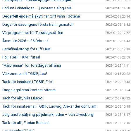
2026-02-25 18:52
Förlust i Vinterligan – juniorerna slog ESK
2026-02-16 14:38
Gegerfelt ende målskytt när Giff vann i Götene
2026-02-08 20:14
Dags för säsongens första träningsmatch
2026-02-06 16:32
Vårprogrammet för Torsdagsträffen
2026-01-20 17:32
Årsmöte 2026 – 26 februari
2026-01-09 14:43
Semifinal-stopp för Giff i KM
2026-01-06 17:13
Följ TG&IF i KM i futsal
2026-01-05 22:09
”Vårpremiär” för Torsdagsträffarna
2025-12-25 11:11
Välkommen till TG&IF, Leo!
2025-12-15 20:22
Tack för insatsen i TG&IF, Eric!
2025-12-09 13:43
Dragningslistan kontantlotteriet
2025-12-07 13:24
Tack för allt, Nils Liljebo!
2025-12-07 08:12
Tack för insatserna i TG&IF, Ludwig, Alexander och Liam!
2025-12-06 10:15
Julgransförsäljning på julmarknaden – och Ulvesborg
2025-12-05 13:47
Tack för allt, Florian Brahimi!
2025-12-02 17:15
Lawan valde TG&IF