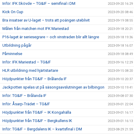
Inför: IFK Skövde – TG&IF – semifinal i DM
2023-09-20 16:29
Kick On Cup
2023-09-20 08:46
Bra insatser av U-laget – trots att poängen uteblivit
2023-09-19 08:55
Målen från matchen mot IFK Mariestad
2023-09-18 20:21
P16-laget är seriesegrare – och vinstraden blir allt längre
2023-09-18 19:36
Utbildning pågår
2023-09-18 16:07
Påminnelse
2023-09-18 08:49
Inför: IFK Mariestad – TG&IF
2023-09-16 12:29
HLR utbildning med hjärtstartare
2023-09-15 08:20
Höjdpunkter från TG&IF – Brålanda IF
2023-09-10 20:37
Jackpotten spelas ut på säsongsavslutningen av bilbingon
2023-09-10 19:41
Inför: TG&IF – Brålanda IF
2023-09-08 07:30
Inför: Åsarp-Trädet – TG&IF
2023-09-01 22:04
Höjdpunkter från TG&IF – IK Kongahälla
2023-09-01 16:17
Höjdpunkter från TG&IF – Bergkullens IK
2023-09-01 16:13
Inför: TG&IF – Bergdalens IK – kvartsfinal i DM
2023-08-29 21:59