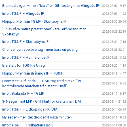
Bra insats igen – men ”bara” en Giff-poäng mot Alingsås IF
2022-07-02 19:17
Inför: TG&IF – Alingsås IF
2022-07-01 11:22
Höjdpunkter från TG&IF - Skoftebyns IF
2022-06-30 20:09
"En av våra bättre prestationer" - tre Giff-poäng mot
2022-06-29 22:19
Skoftebyn
Inför: TG&IF – Skoftebyns IF
2022-06-29 17:18
Chanser och spelövertag - men bara en poäng
2022-06-23 22:01
Inför: TG&IF – Holmalunds IF
2022-06-23 13:22
Bra start för TG&IF:s U-lag
2022-06-20 11:19
Höjdpunkter från Brålanda IF – TG&IF
2022-06-19 14:47
Drömstart i Brålanda – TG&IF tog tredje raka: ”Vi
2022-06-18 16:55
kontrollerade matchen från start till mål”
Inför: Brålanda IF – TG&IF
2022-06-17 18:17
3-1-seger mot LFK - Giff klart för kvartsfinal i DM
2022-06-14 21:32
Inför: TG&IF – Lidköpings FK (DM)
2022-06-14 06:39
Ny seger - men det dröjde till sista minuten
2022-06-11 18:02
Inför: TG&IF – Trollhättans BoIS
2022-06-11 08:00