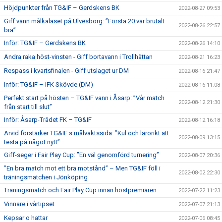
Höjdpunkter från TG&IF – Gerdskens BK
2022-08-27 09:53
Giff vann målkalaset på Ulvesborg: ”Första 20 var brutalt
2022-08-26 22:57
bra”
Inför: TG&IF – Gerdskens BK
2022-08-26 14:10
Andra raka höst-vinsten - Giff bortavann i Trollhättan
2022-08-21 16:23
Respass i kvartsfinalen - Giff utslaget ur DM
2022-08-16 21:47
Inför: TG&IF – IFK Skövde (DM)
2022-08-16 11:08
Perfekt start på hösten – TG&IF vann i Åsarp: ”Vår match
2022-08-12 21:30
från start till slut”
Inför: Åsarp-Trädet FK – TG&IF
2022-08-12 16:18
Arvid förstärker TG&IF:s målvaktssida: ”Kul och lärorikt att
2022-08-09 13:15
testa på något nytt”
Giff-seger i Fair Play Cup: ”En väl genomförd turnering”
2022-08-07 20:36
”En bra match mot ett bra motstånd” – Men TG&IF föll i
2022-08-02 22:30
träningsmatchen i Jönköping
Träningsmatch och Fair Play Cup innan höstpremiären
2022-07-22 11:23
Vinnare i vårtipset
2022-07-07 21:13
Kepsar o hattar
2022-07-06 08:45