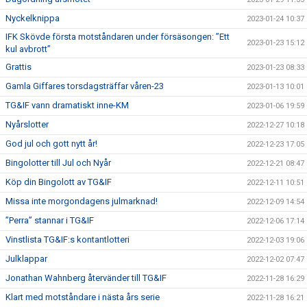
Nyckelknippa
2023-01-24 10:37
IFK Skövde första motståndaren under försäsongen: ”Ett
2023-01-23 15:12
kul avbrott”
Grattis
2023-01-23 08:33
Gamla Giffares torsdagsträffar våren-23
2023-01-13 10:01
TG&IF vann dramatiskt inne-KM
2023-01-06 19:59
Nyårslotter
2022-12-27 10:18
God jul och gott nytt år!
2022-12-23 17:05
Bingolotter till Jul och Nyår
2022-12-21 08:47
Köp din Bingolott av TG&IF
2022-12-11 10:51
Missa inte morgondagens julmarknad!
2022-12-09 14:54
”Perra” stannar i TG&IF
2022-12-06 17:14
Vinstlista TG&IF:s kontantlotteri
2022-12-03 19:06
Julklappar
2022-12-02 07:47
Jonathan Wahnberg återvänder till TG&IF
2022-11-28 16:29
Klart med motståndare i nästa års serie
2022-11-28 16:21