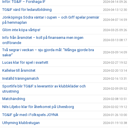
Inför: TG&IF – Forshaga IF
2024-04-14 09:26
TG&IF värd för ledarutbildning
2024-04-13 12:30
Jönköpings Södra väntar i cupen – och Giff spelar premiär
2024-04-07 14:59
på hemmaplan
Glöm inte köpa vårtips!
2024-03-25 09:26
Info från årsmötet – koll på finanserna men ingen
2024-03-13 08:17
ordförande
Två segrar i veckan – sju gjorda mål: ”Många gjorde bra
2024-03-09 14:09
saker”
Lucas klar för spel i svartvitt
2024-02-27 19:52
Kallelse till årsmötet
2024-02-20 13:14
Inställd träningsmatch
2024-02-16 13:31
Sportlife blir TG&IF:s leverantör av klubbkläder och
2024-02-09 09:52
utrustning
Matchändring
2024-02-08 10:51
Nils Liljebo klar för återkomst på Ulvesborg
2024-02-02 19:12
TG&IF går med i Folkspels JOYNA
2024-01-26 10:00
Uthyrning klubbstugan
2024-01-19 10:38