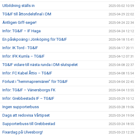
Utbildning ställs in
2025-05-02 10:59
TG&IF till åttondelsfinal i DM
2025-04-29 22:02
Äntligen Giff-seger!
2025-04-24 22:34
Inför: TG&IF – IF Haga
2025-04-24 12:12
En påskpoäng i Jönköping för TG&IF
2025-04-18 15:41
Inför: IK Tord - TG&IF
2025-04-17 20:11
Inför: IFK Kumla – TG&IF
2025-04-12 07:31
TG&IF vidare till nästa runda i DM-slutspelet
2025-04-08 22:37
Inför: FC Kabel Åttio – TG&IF
2025-04-08 15:54
Förlust i ”hemmapremiären” för TG&IF
2025-04-04 22:45
Inför: TG&IF – Vänersborgs FK
2025-04-04 13:55
Inför: Grebbestads IF – TG&IF
2025-03-29 10:12
Ingen supporterbuss
2025-03-28 19:06
Dags att redovisa Vårtipset
2025-03-24 19:04
Supporterbuss till Grebbestad
2025-03-24 18:55
Fixardag på Ulvesborg!
2025-03-23 12:29