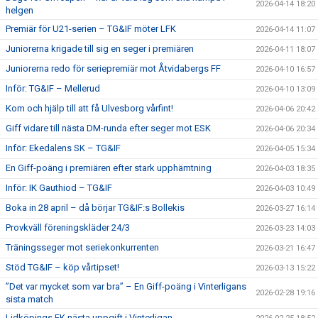
2026-04-14 18:20
helgen
Premiär för U21-serien – TG&IF möter LFK
2026-04-14 11:07
Juniorerna krigade till sig en seger i premiären
2026-04-11 18:07
Juniorerna redo för seriepremiär mot Åtvidabergs FF
2026-04-10 16:57
Inför: TG&IF – Mellerud
2026-04-10 13:09
Kom och hjälp till att få Ulvesborg vårfint!
2026-04-06 20:42
Giff vidare till nästa DM-runda efter seger mot ESK
2026-04-06 20:34
Inför: Ekedalens SK – TG&IF
2026-04-05 15:34
En Giff-poäng i premiären efter stark upphämtning
2026-04-03 18:35
Inför: IK Gauthiod – TG&IF
2026-04-03 10:49
Boka in 28 april – då börjar TG&IF:s Bollekis
2026-03-27 16:14
Provkväll föreningskläder 24/3
2026-03-23 14:03
Träningsseger mot seriekonkurrenten
2026-03-21 16:47
Stöd TG&IF – köp vårtipset!
2026-03-13 15:22
”Det var mycket som var bra” – En Giff-poäng i Vinterligans
2026-02-28 19:16
sista match
Lidköpings FK nästa uppgift i Vinterligan