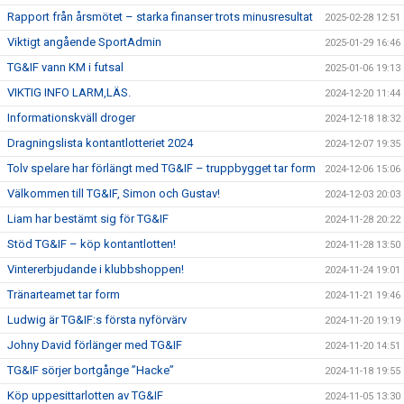
Rapport från årsmötet – starka finanser trots minusresultat
2025-02-28 12:51
Viktigt angående SportAdmin
2025-01-29 16:46
TG&IF vann KM i futsal
2025-01-06 19:13
VIKTIG INFO LARM,LÄS.
2024-12-20 11:44
Informationskväll droger
2024-12-18 18:32
Dragningslista kontantlotteriet 2024
2024-12-07 19:35
Tolv spelare har förlängt med TG&IF – truppbygget tar form
2024-12-06 15:06
Välkommen till TG&IF, Simon och Gustav!
2024-12-03 20:03
Liam har bestämt sig för TG&IF
2024-11-28 20:22
Stöd TG&IF – köp kontantlotten!
2024-11-28 13:50
Vintererbjudande i klubbshoppen!
2024-11-24 19:01
Tränarteamet tar form
2024-11-21 19:46
Ludwig är TG&IF:s första nyförvärv
2024-11-20 19:19
Johny David förlänger med TG&IF
2024-11-20 14:51
TG&IF sörjer bortgånge ”Hacke”
2024-11-18 19:55
Köp uppesittarlotten av TG&IF
2024-11-05 13:30