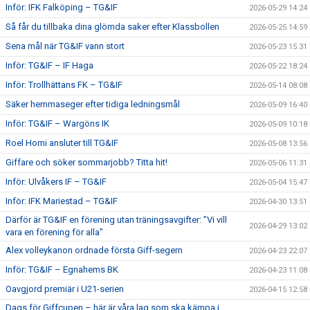
Inför: IFK Falköping – TG&IF
2026-05-29 14:24
Så får du tillbaka dina glömda saker efter Klassbollen
2026-05-25 14:59
Sena mål när TG&IF vann stort
2026-05-23 15:31
Inför: TG&IF – IF Haga
2026-05-22 18:24
Inför: Trollhättans FK – TG&IF
2026-05-14 08:08
Säker hemmaseger efter tidiga ledningsmål
2026-05-09 16:40
Inför: TG&IF – Wargöns IK
2026-05-09 10:18
Roel Homi ansluter till TG&IF
2026-05-08 13:56
Giffare och söker sommarjobb? Titta hit!
2026-05-06 11:31
Inför: Ulvåkers IF – TG&IF
2026-05-04 15:47
Inför: IFK Mariestad – TG&IF
2026-04-30 13:51
Därför är TG&IF en förening utan träningsavgifter: ”Vi vill
2026-04-29 13:02
vara en förening för alla”
Alex volleykanon ordnade första Giff-segern
2026-04-23 22:07
Inför: TG&IF – Egnahems BK
2026-04-23 11:08
Oavgjord premiär i U21-serien
2026-04-15 12:58
Dags för Giffcupen – här är våra lag som ska kämpa i