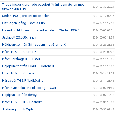
Theos frispark ordnade oavgjort i träningsmatchen mot
2024-07-30 22:29
Skövde AIK U19
Sedan 1902 , projekt solpaneler.
2024-07-17 07:17
Giff-lagen igång i Gothia Cup
2024-07-15 12:53
Insamling till Ulvesborgs solpaneler – ”Sedan 1902”
2024-07-07 08:01
Jackpott 20.000kr 9 juli
2024-07-03 11:59
Höjdpunkter från Giff-segern mot Grums IK
2024-06-29 21:35
Inför: TG&IF – Grums IK
2024-06-29 09:02
Inför: Forshaga IF – TG&IF
2024-06-19 13:05
Höjdpunkter från TG&IF – Götene IF
2024-06-15 16:07
Inför: TG&IF – Götene IF
2024-06-14 11:02
Här avgör TG&IF i Lidköping
2024-06-11 21:46
Inför: Syrianska FK Lidköping - TG&IF
2024-06-07 21:50
Höjdpunkter från derbyt
2024-06-02 12:12
Inför: TG&IF – IFK Tidaholm
2024-05-31 19:02
Justering B och C-plan
2024-05-30 09:45