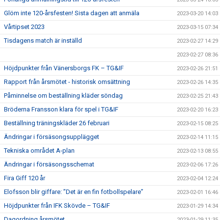
Glöm inte 120-årsfesten! Sista dagen att anmäla
2023-03-20 14:03
Vårtipset 2023
2023-03-15 07:34
Tisdagens match är inställd
2023-02-27 14:29
2023-02-27 08:36
Höjdpunkter från Vänersborgs FK – TG&IF
2023-02-26 21:51
Rapport från årsmötet - historisk omsättning
2023-02-26 14:35
Påminnelse om beställning kläder söndag
2023-02-25 21:43
Bröderna Fransson klara för spel i TG&IF
2023-02-20 16:23
Beställning träningskläder 26 februari
2023-02-15 08:25
Ändringar i försäsongsupplägget
2023-02-14 11:15
Tekniska området A-plan
2023-02-13 08:55
Ändringar i försäsongsschemat
2023-02-06 17:26
Fira Giff 120 år
2023-02-04 12:24
Elofsson blir giffare: ”Det är en fin fotbollspelare”
2023-02-01 16:46
Höjdpunkter från IFK Skövde – TG&IF
2023-01-29 14:34
Dagordning årsmötet
2023-01-29 11:35