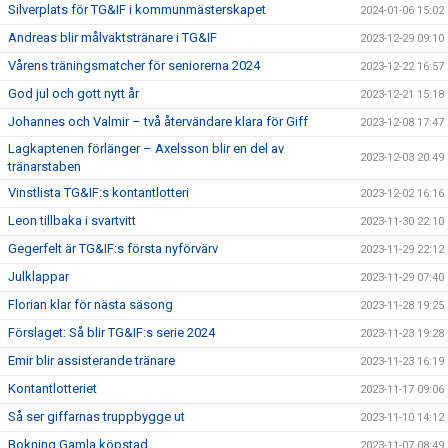
Silverplats för TG&IF i kommunmästerskapet
2024-01-06 15:02
Andreas blir målvaktstränare i TG&IF
2023-12-29 09:10
Vårens träningsmatcher för seniorerna 2024
2023-12-22 16:57
God jul och gott nytt år
2023-12-21 15:18
Johannes och Valmir – två återvändare klara för Giff
2023-12-08 17:47
Lagkaptenen förlänger – Axelsson blir en del av
2023-12-03 20:49
tränarstaben
Vinstlista TG&IF:s kontantlotteri
2023-12-02 16:16
Leon tillbaka i svartvitt
2023-11-30 22:10
Gegerfelt är TG&IF:s första nyförvärv
2023-11-29 22:12
Julklappar
2023-11-29 07:40
Florian klar för nästa säsong
2023-11-28 19:25
Förslaget: Så blir TG&IF:s serie 2024
2023-11-23 19:28
Emir blir assisterande tränare
2023-11-23 16:19
Kontantlotteriet
2023-11-17 09:06
Så ser giffarnas truppbygge ut
2023-11-10 14:12
Bokning Gamla köpstad
2023-11-07 08:49