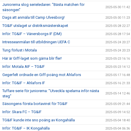
Juniorerna slog serieledaren: ”Bästa matchen för
2025-05-30 11:42
säsongen”
Dags att anmäla till Camp Ulvesborg!
2025-05-30 11:23
TG&IF utslaget ur distriksmästerskapet
2025-05-28 22:27
Inför: TG&IF – Vänersborgs IF (DM)
2025-05-28 17:54
Intresseanmälan till utbildningen UEFA C
2025-05-24 20:27
Tung förlust i Motala
2025-05-24 20:23
Här är Giff-laget som gärna blir fler!
2025-05-23 16:16
Inför: Motala AIF – TG&IF
2025-05-23 14:12
Gegerfelt ordnade en Giff-poäng mot Ahlafors
2025-05-17 16:48
Inför: TG&IF – Ahlafors IF
2025-05-16 21:33
Tuffare serie för juniorerna: ”Utveckla spelarna inför nästa
2025-05-14 12:46
steg”
Säsongens första bortavinst för TG&IF
2025-05-09 21:44
Inför: Skara FC – TG&IF
2025-05-09 14:52
TG&IF kunde inte sno poäng av Kongahälla
2025-05-04 18:40
Inför: TG&IF – IK Kongahälla
2025-05-04 06:36