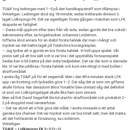
TG&IF tog ledningen med 1–0 på den handikappstraff som tillämpas i
CUPER ARBETSBESKRIVNING
Vinterligan. Ledningen stod sig 18 minuter, sedan kvitterade division 2-
laget Lidköpings FK. Det var egentligen första gången i matchen som LFK
skapade en farlighet.
PLANSCHEMA
– Deras mål uppkom efter slarv från vår sida, sedan gjorde det bra också i
sekvenserna efter, sa högerbacken Johannes Lindström.
Giffarna stod annars för en stabil första halvlek där man i mångt och
mycket var det bättre laget på Tidaholms konstgräsplan.
– Jag tycker att vi gjorde en bra första halvlek. Vi höll uppe spelet. Vår
press satt på ett bra sätt och vi var bra i det uppställda försvarsspelet.
Sedan kan vi bli bättre på den sista tredjedelen. Det var där som vi slarvade
lite. Vi var lite uddlösa i första halvlek och kom inte riktigt in med bollen i
straffområdet.
I andra låg TG&IF på för ett segermål. Men i den 89:e minuten stack LFK
upp i en kontring och lyckades göra 1–2. Där såg det ut som om giffarna
skulle förlora. När dessutom Bilos Yonakhir blev utvisad såg det definitivt
ut som om Lidköpingslaget skulle åka hem som vinnare.
Men så fick David Gegerfelt lite tid utanför straffområdet och pricksköt 2–
2 på stopptid med vänsterfoten.
– Det var skönt att vi fick göra det målet. I andra missade vi ett antal
ganska bra chanser. Det var mycket som var bra totalt sett, men det märks
att det fortfarande är försäsong, sa Lindström.
Vinterligan
TG&IF – Lidköpings FK 2–2 (1–1)