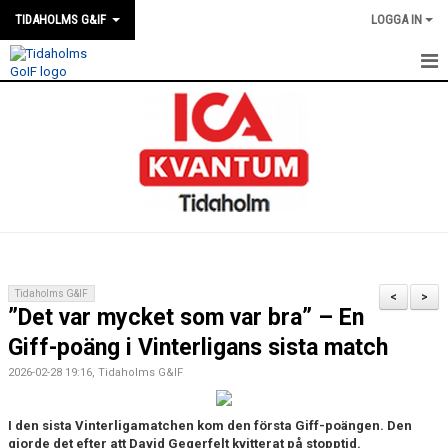
TIDAHOLMS G&IF
LOGGA IN
HEM
FÖRENINGSKALENDERN
NYHETER
KLUBBSTUGAN
KONTAKT
Tidaholms G&IF
<
>
”Det var mycket som var bra” – En
FÖRENINGEN
Giff-poäng i Vinterligans sista match
SOUVENIRER
2026-02-28 19:16, Tidaholms G&IF
GAMLA GIFFS TORSDAGSTRÄFFAR
I den sista Vinterligamatchen kom den första Giff-poängen. Den
gjorde det efter att David Gegerfelt kvitterat på stopptid.
MATCHER