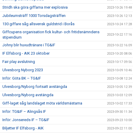
Stridh ska göra giffarna mer explosiva
2023-10-26 19:48
Jubileumsträff 1000 Torsdagsträffen
2023-10-26 12:13
130 giffare såg allsvensk guldstrid i Borås
2023-10-24 17:28
Giffcupens organisation fick kultur- och fritidsnämndens
2023-10-22 17:16
stipendium
Johny blir huvudtränare i TG&IF
2023-10-22 16:09
IF Elfsborg - AIK 23 oktober
2023-10-20 08:06
Fair play avslutning
2023-10-17 09:56
Ulvesborg Nyborg 2023
2023-10-09 10:46
Inför: Göta BK – TG&IF
2023-10-08 12:24
Ulvesborg/Nyborg fortsatt avstängda
2023-10-05 12:39
Ulvesborg/Nyborg avstängda
2023-10-03 12:09
Giff-laget såg landslaget möta världsmästarna
2023-10-02 17:33
Inför: TG&IF – Alingsås IF
2023-09-30 11:34
Inför: Jonsereds IF – TG&IF
2023-09-23 10:00
Biljetter IF Elfsborg - AIK
2023-09-22 11:00