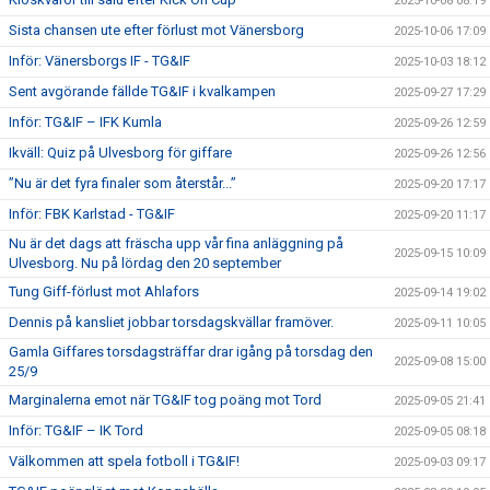
2025-10-08 08:19
Sista chansen ute efter förlust mot Vänersborg
2025-10-06 17:09
Inför: Vänersborgs IF - TG&IF
2025-10-03 18:12
Sent avgörande fällde TG&IF i kvalkampen
2025-09-27 17:29
Inför: TG&IF – IFK Kumla
2025-09-26 12:59
Ikväll: Quiz på Ulvesborg för giffare
2025-09-26 12:56
”Nu är det fyra finaler som återstår...”
2025-09-20 17:17
Inför: FBK Karlstad - TG&IF
2025-09-20 11:17
Nu är det dags att fräscha upp vår fina anläggning på
2025-09-15 10:09
Ulvesborg. Nu på lördag den 20 september
Tung Giff-förlust mot Ahlafors
2025-09-14 19:02
Dennis på kansliet jobbar torsdagskvällar framöver.
2025-09-11 10:05
Gamla Giffares torsdagsträffar drar igång på torsdag den
2025-09-08 15:00
25/9
Marginalerna emot när TG&IF tog poäng mot Tord
2025-09-05 21:41
Inför: TG&IF – IK Tord
2025-09-05 08:18
Välkommen att spela fotboll i TG&IF!
2025-09-03 09:17