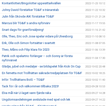
Kontantlotteri/Bingolotter uppesittarkvällen
2022-11-25 10:12
Johny David förstärker TG&IF:s tränarstab
2022-11-22 10:32
Julin från Skövde AIK förstärker TG&IF
2022-11-21 21:24
Marcus blir TG&IF:s andra nyförvärv
2022-11-17 19:55
Snart dags för granförsäljning!
2022-11-16 21:42
Olle, Theo, Eric och Jose spelar vidare på Ulvesborg
2022-11-10 08:10
Erik, Olle och Simon fortsätter i svartvitt
2022-11-08 07:05
Theo, Måns och Filip klara för 2023
2022-11-06 13:39
Patrik och spelartrio förlänger – och Sonny är första
2022-11-04 17:30
nyförvärvet
Glädje, jubel och medaljer - se bildspelet från Kick On Cup
2022-10-02 20:48
En femetta mot Trollhättan säkrade tredjeplatsen för TG&IF
2022-10-02 18:25
Inför: Trollhättans BoIS – TG&IF
2022-10-02 11:40
Tack för i år och välkommen tillbaka 2023!
2022-09-28 10:53
Elva mål när U-laget vann fjärde raka
2022-09-27 14:28
Ungdomsavdelningen avslutade med spel och lek
2022-09-27 14:22