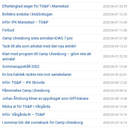
Efterlängtad seger för TG&IF i Mariestad
2022-06-07 23:39
Bollekis avslutar i klubbstugan
2022-06-07 16:25
Inför: IFK Mariestad – TG&IF
2022-06-07 15:40
Förbud
2022-06-07 11:06
Camp Ulvesborg sista anmälan IDAG 7 juni
2022-06-07 07:58
Tack till alla som arbetat med den nya entrén!
2022-06-04 13:52
Klart med program till Camp Ulvesborg – glöm inte att
2022-05-31 22:33
anmäla!
Sommaruppehåll 2022
2022-05-31 10:30
En bra halvlek räckte inte mot serieledaren
2022-05-30 22:01
Inför: TG&IF – IFK Skövde
2022-05-30 12:52
Påminnelse Camp Ulvesborg
2022-05-29 08:16
Johan Åhnborg kliver av uppdraget som Giff-tränare
2022-05-28 19:28
Ribba ut för TG&IF i Vårgårda
2022-05-26 15:34
Inför: Vårgårda IK – TG&IF
2022-05-26 10:16
I sommar blir det comeback för Camp Ulvesborg
2022-05-23 16:14