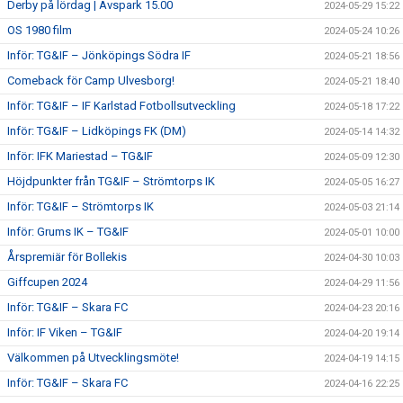
Derby på lördag | Avspark 15.00
2024-05-29 15:22
OS 1980 film
2024-05-24 10:26
Inför: TG&IF – Jönköpings Södra IF
2024-05-21 18:56
Comeback för Camp Ulvesborg!
2024-05-21 18:40
Inför: TG&IF – IF Karlstad Fotbollsutveckling
2024-05-18 17:22
Inför: TG&IF – Lidköpings FK (DM)
2024-05-14 14:32
Inför: IFK Mariestad – TG&IF
2024-05-09 12:30
Höjdpunkter från TG&IF – Strömtorps IK
2024-05-05 16:27
Inför: TG&IF – Strömtorps IK
2024-05-03 21:14
Inför: Grums IK – TG&IF
2024-05-01 10:00
Årspremiär för Bollekis
2024-04-30 10:03
Giffcupen 2024
2024-04-29 11:56
Inför: TG&IF – Skara FC
2024-04-23 20:16
Inför: IF Viken – TG&IF
2024-04-20 19:14
Välkommen på Utvecklingsmöte!
2024-04-19 14:15
Inför: TG&IF – Skara FC
2024-04-16 22:25