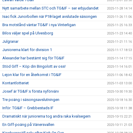
2025-12-01 20:50
Nytt samarbete mellan STC och TG&IF – ser erbjudandet
2025-11-28 14:14
Isac fick Junorbollen när P18-laget avslutade säsongen
2025-11-26 11:06
Bra motstånd väntar TG&IF i nya Vinterligan
2025-11-25 16:33
Bilos väljer spel på Ulvesborg
2025-11-23 14:40
Julgranar
2025-11-21 11:16
Juniorerna klart för division 1
2025-11-17 18:53
Alexander har bestämt sig för TG&IF
2025-11-14 17:15
Stöd Giff – Köp din Bingolott av oss!
2025-11-14 16:01
Lejon klar för en återkomst i TG&IF
2025-11-06 18:42
Kontantlotteriet
2025-11-03 13:00
Josef är TG&IF:s första nyförvärv
2025-10-30 19:30
Tre poäng i säsongsavslutningen
2025-10-18 16:30
Inför: TG&IF – Grebbestads IF
2025-10-18 11:38
Dramatiskt när juniorerna tog andra raka kvalsegern
2025-10-15 22:21
En Giff-poäng på Vänersvallen
2025-10-11 21:03
Kioskvaror till salu efter Kick On Cup