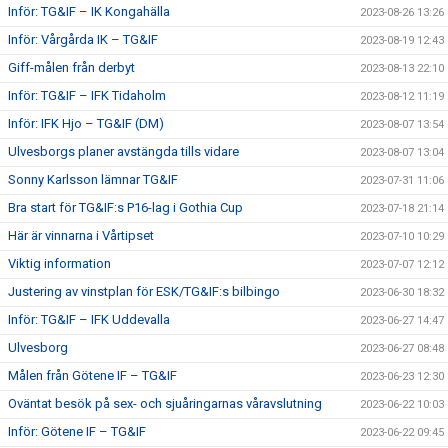
Inför: TG&IF – IK Kongahälla
2023-08-26 13:26
Inför: Vårgårda IK – TG&IF
2023-08-19 12:43
Giff-målen från derbyt
2023-08-13 22:10
Inför: TG&IF – IFK Tidaholm
2023-08-12 11:19
Inför: IFK Hjo – TG&IF (DM)
2023-08-07 13:54
Ulvesborgs planer avstängda tills vidare
2023-08-07 13:04
Sonny Karlsson lämnar TG&IF
2023-07-31 11:06
Bra start för TG&IF:s P16-lag i Gothia Cup
2023-07-18 21:14
Här är vinnarna i Vårtipset
2023-07-10 10:29
Viktig information
2023-07-07 12:12
Justering av vinstplan för ESK/TG&IF:s bilbingo
2023-06-30 18:32
Inför: TG&IF – IFK Uddevalla
2023-06-27 14:47
Ulvesborg
2023-06-27 08:48
Målen från Götene IF – TG&IF
2023-06-23 12:30
Oväntat besök på sex- och sjuåringarnas våravslutning
2023-06-22 10:03
Inför: Götene IF – TG&IF
2023-06-22 09:45