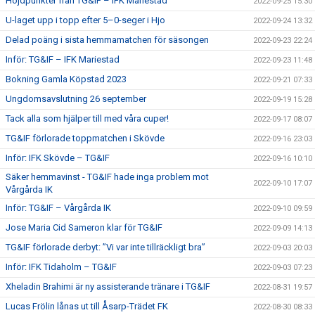
Höjdpunkter från TG&IF – IFK Mariestad
2022-09-25 15:30
U-laget upp i topp efter 5–0-seger i Hjo
2022-09-24 13:32
Delad poäng i sista hemmamatchen för säsongen
2022-09-23 22:24
Inför: TG&IF – IFK Mariestad
2022-09-23 11:48
Bokning Gamla Köpstad 2023
2022-09-21 07:33
Ungdomsavslutning 26 september
2022-09-19 15:28
Tack alla som hjälper till med våra cuper!
2022-09-17 08:07
TG&IF förlorade toppmatchen i Skövde
2022-09-16 23:03
Inför: IFK Skövde – TG&IF
2022-09-16 10:10
Säker hemmavinst - TG&IF hade inga problem mot
2022-09-10 17:07
Vårgårda IK
Inför: TG&IF – Vårgårda IK
2022-09-10 09:59
Jose Maria Cid Sameron klar för TG&IF
2022-09-09 14:13
TG&IF förlorade derbyt: ”Vi var inte tillräckligt bra”
2022-09-03 20:03
Inför: IFK Tidaholm – TG&IF
2022-09-03 07:23
Xheladin Brahimi är ny assisterande tränare i TG&IF
2022-08-31 19:57
Lucas Frölin lånas ut till Åsarp-Trädet FK
2022-08-30 08:33