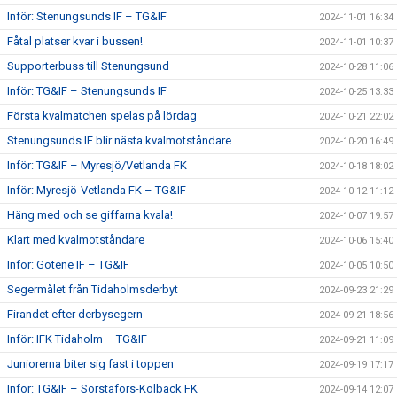
Inför: Stenungsunds IF – TG&IF
2024-11-01 16:34
Fåtal platser kvar i bussen!
2024-11-01 10:37
Supporterbuss till Stenungsund
2024-10-28 11:06
Inför: TG&IF – Stenungsunds IF
2024-10-25 13:33
Första kvalmatchen spelas på lördag
2024-10-21 22:02
Stenungsunds IF blir nästa kvalmotståndare
2024-10-20 16:49
Inför: TG&IF – Myresjö/Vetlanda FK
2024-10-18 18:02
Inför: Myresjö-Vetlanda FK – TG&IF
2024-10-12 11:12
Häng med och se giffarna kvala!
2024-10-07 19:57
Klart med kvalmotståndare
2024-10-06 15:40
Inför: Götene IF – TG&IF
2024-10-05 10:50
Segermålet från Tidaholmsderbyt
2024-09-23 21:29
Firandet efter derbysegern
2024-09-21 18:56
Inför: IFK Tidaholm – TG&IF
2024-09-21 11:09
Juniorerna biter sig fast i toppen
2024-09-19 17:17
Inför: TG&IF – Sörstafors-Kolbäck FK
2024-09-14 12:07