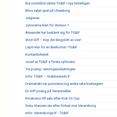
Bra motstånd väntar TG&IF i nya Vinterligan
Bilos väljer spel på Ulvesborg
Julgranar
Juniorerna klart för division 1
Alexander har bestämt sig för TG&IF
Stöd Giff – Köp din Bingolott av oss!
Lejon klar för en återkomst i TG&IF
Kontantlotteriet
Josef är TG&IF:s första nyförvärv
Tre poäng i säsongsavslutningen
Inför: TG&IF – Grebbestads IF
Dramatiskt när juniorerna tog andra raka kvalsegern
En Giff-poäng på Vänersvallen
Kioskvaror till salu efter Kick On Cup
Sista chansen ute efter förlust mot Vänersborg
Inför: Vänersborgs IF - TG&IF