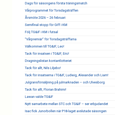
Dags för säsongens första träningsmatch
Vårprogrammet för Torsdagsträffen
Årsmöte 2026 – 26 februari
Semifinal-stopp för Giff i KM
Följ TG&IF i KM i futsal
”Vårpremiär” för Torsdagsträffarna
Välkommen till TG&IF, Leo!
Tack för insatsen i TG&IF, Eric!
Dragningslistan kontantlotteriet
Tack för allt, Nils Liljebo!
Tack för insatserna i TG&IF, Ludwig, Alexander och Liam!
Julgransförsäljning på julmarknaden – och Ulvesborg
Tack för allt, Florian Brahimi!
Lawan valde TG&IF
Nytt samarbete mellan STC och TG&IF – ser erbjudandet
Isac fick Junorbollen när P18-laget avslutade säsongen