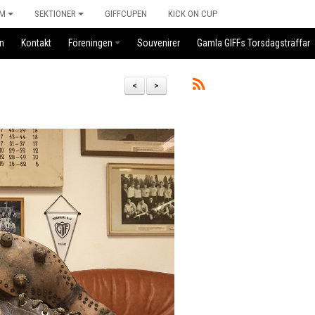
M
SEKTIONER
GIFFCUPEN
KICK ON CUP
n
Kontakt
Föreningen
Souvenirer
Gamla GIFFs Torsdagsträffar
<
>