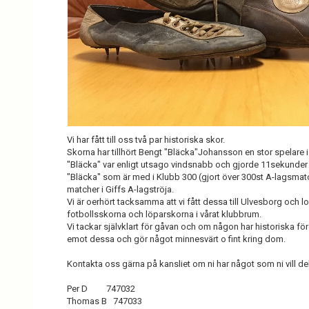
Vi har fått till oss två par historiska skor.
Skorna har tillhört Bengt "Bläcka"Johansson en stor spelare i
"Bläcka" var enligt utsago vindsnabb och gjorde 11sekunder
"Bläcka" som är med i Klubb 300 (gjort över 300st A-lagsmat
matcher i Giffs A-lagströja.
Vi är oerhört tacksamma att vi fått dessa till Ulvesborg och l
fotbollsskorna och löparskorna i vårat klubbrum.
Vi tackar självklart för gåvan och om någon har historiska för
emot dessa och gör något minnesvärt o fint kring dom.
Kontakta oss gärna på kansliet om ni har något som ni vill de
Per D 747032
Thomas B 747033