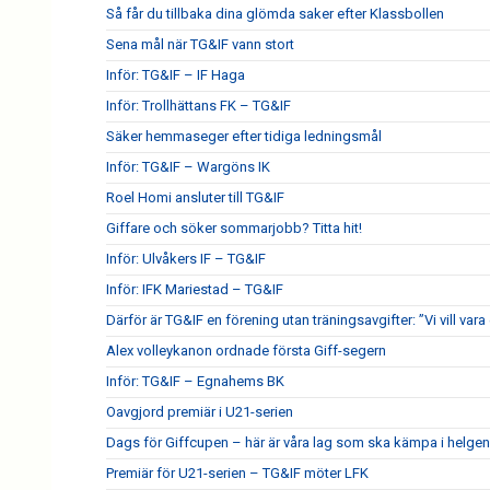
Så får du tillbaka dina glömda saker efter Klassbollen
Sena mål när TG&IF vann stort
Inför: TG&IF – IF Haga
Inför: Trollhättans FK – TG&IF
Säker hemmaseger efter tidiga ledningsmål
Inför: TG&IF – Wargöns IK
Roel Homi ansluter till TG&IF
Giffare och söker sommarjobb? Titta hit!
Inför: Ulvåkers IF – TG&IF
Inför: IFK Mariestad – TG&IF
Därför är TG&IF en förening utan träningsavgifter: ”Vi vill vara 
Alex volleykanon ordnade första Giff-segern
Inför: TG&IF – Egnahems BK
Oavgjord premiär i U21-serien
Dags för Giffcupen – här är våra lag som ska kämpa i helgen
Premiär för U21-serien – TG&IF möter LFK