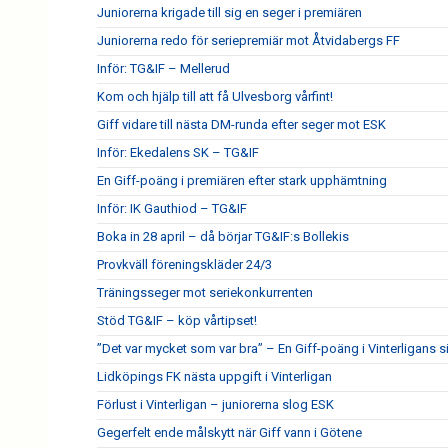
Juniorerna krigade till sig en seger i premiären
Juniorerna redo för seriepremiär mot Åtvidabergs FF
Inför: TG&IF – Mellerud
Kom och hjälp till att få Ulvesborg vårfint!
Giff vidare till nästa DM-runda efter seger mot ESK
Inför: Ekedalens SK – TG&IF
En Giff-poäng i premiären efter stark upphämtning
Inför: IK Gauthiod – TG&IF
Boka in 28 april – då börjar TG&IF:s Bollekis
Provkväll föreningskläder 24/3
Träningsseger mot seriekonkurrenten
Stöd TG&IF – köp vårtipset!
”Det var mycket som var bra” – En Giff-poäng i Vinterligans 
Lidköpings FK nästa uppgift i Vinterligan
Förlust i Vinterligan – juniorerna slog ESK
Gegerfelt ende målskytt när Giff vann i Götene