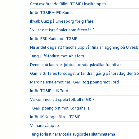
Sent avgörande fällde TG&IF i kvalkampen
Inför: TG&IF – IFK Kumla
Ikväll: Quiz på Ulvesborg för giffare
”Nu är det fyra finaler som återstår...”
Inför: FBK Karlstad - TG&IF
Nu är det dags att fräscha upp vår fina anläggning på Ulves
Tung Giff-förlust mot Ahlafors
Dennis på kansliet jobbar torsdagskvällar framöver.
Gamla Giffares torsdagsträffar drar igång på torsdag den 25
Marginalerna emot när TG&IF tog poäng mot Tord
Inför: TG&IF – IK Tord
Välkommen att spela fotboll i TG&IF!
TG&IF poänglöst mot Kongahälla
Inför: IK Kongahälla – TG&IF
Vinnare vårtipset
Tung förlust när Motala avgjorde i slutminuterna