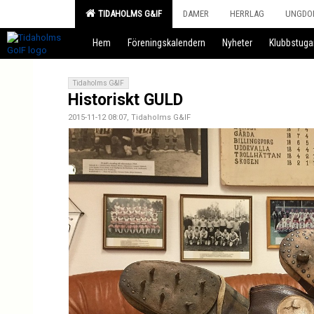
TIDAHOLMS G&IF
DAMER
HERRLAG
UNGDO
Hem
Föreningskalendern
Nyheter
Klubbstuga
Tidaholms G&IF
Historiskt GULD
2015-11-12 08:07, Tidaholms G&IF