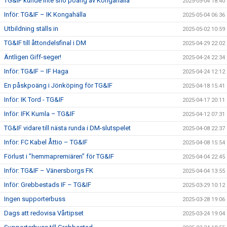
TG&IF kunde inte sno poäng av Kongahälla
2025-05-04 18:40
Inför: TG&IF – IK Kongahälla
2025-05-04 06:36
Utbildning ställs in
2025-05-02 10:59
TG&IF till åttondelsfinal i DM
2025-04-29 22:02
Äntligen Giff-seger!
2025-04-24 22:34
Inför: TG&IF – IF Haga
2025-04-24 12:12
En påskpoäng i Jönköping för TG&IF
2025-04-18 15:41
Inför: IK Tord - TG&IF
2025-04-17 20:11
Inför: IFK Kumla – TG&IF
2025-04-12 07:31
TG&IF vidare till nästa runda i DM-slutspelet
2025-04-08 22:37
Inför: FC Kabel Åttio – TG&IF
2025-04-08 15:54
Förlust i ”hemmapremiären” för TG&IF
2025-04-04 22:45
Inför: TG&IF – Vänersborgs FK
2025-04-04 13:55
Inför: Grebbestads IF – TG&IF
2025-03-29 10:12
Ingen supporterbuss
2025-03-28 19:06
Dags att redovisa Vårtipset
2025-03-24 19:04