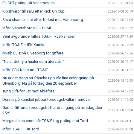
En Giff-poäng på Vänersvallen
2025-10-11 21:03
Kioskvaror till salu efter Kick On Cup
2025-10-08 08:19
Sista chansen ute efter förlust mot Vänersborg
2025-10-06 17:09
Inför: Vänersborgs IF - TG&IF
2025-10-03 18:12
Sent avgörande fällde TG&IF i kvalkampen
2025-09-27 17:29
Inför: TG&IF – IFK Kumla
2025-09-26 12:59
Ikväll: Quiz på Ulvesborg för giffare
2025-09-26 12:56
”Nu är det fyra finaler som återstår...”
2025-09-20 17:17
Inför: FBK Karlstad - TG&IF
2025-09-20 11:17
Nu är det dags att fräscha upp vår fina anläggning på
2025-09-15 10:09
Ulvesborg. Nu på lördag den 20 september
Tung Giff-förlust mot Ahlafors
2025-09-14 19:02
Dennis på kansliet jobbar torsdagskvällar framöver.
2025-09-11 10:05
Gamla Giffares torsdagsträffar drar igång på torsdag den
2025-09-08 15:00
25/9
Marginalerna emot när TG&IF tog poäng mot Tord
2025-09-05 21:41
Inför: TG&IF – IK Tord
2025-09-05 08:18