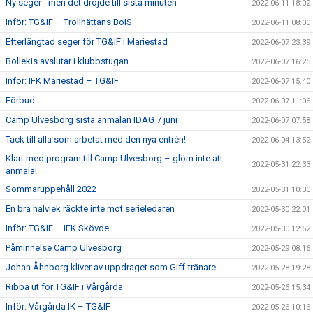
Ny seger - men det dröjde till sista minuten
2022-06-11 18:02
Inför: TG&IF – Trollhättans BoIS
2022-06-11 08:00
Efterlängtad seger för TG&IF i Mariestad
2022-06-07 23:39
Bollekis avslutar i klubbstugan
2022-06-07 16:25
Inför: IFK Mariestad – TG&IF
2022-06-07 15:40
Förbud
2022-06-07 11:06
Camp Ulvesborg sista anmälan IDAG 7 juni
2022-06-07 07:58
Tack till alla som arbetat med den nya entrén!
2022-06-04 13:52
Klart med program till Camp Ulvesborg – glöm inte att
2022-05-31 22:33
anmäla!
Sommaruppehåll 2022
2022-05-31 10:30
En bra halvlek räckte inte mot serieledaren
2022-05-30 22:01
Inför: TG&IF – IFK Skövde
2022-05-30 12:52
Påminnelse Camp Ulvesborg
2022-05-29 08:16
Johan Åhnborg kliver av uppdraget som Giff-tränare
2022-05-28 19:28
Ribba ut för TG&IF i Vårgårda
2022-05-26 15:34
Inför: Vårgårda IK – TG&IF
2022-05-26 10:16