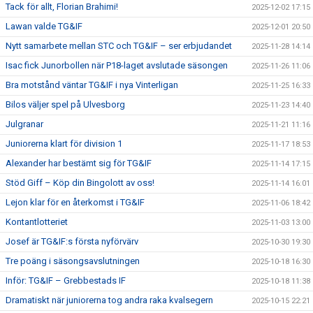
Tack för allt, Florian Brahimi!
2025-12-02 17:15
Lawan valde TG&IF
2025-12-01 20:50
Nytt samarbete mellan STC och TG&IF – ser erbjudandet
2025-11-28 14:14
Isac fick Junorbollen när P18-laget avslutade säsongen
2025-11-26 11:06
Bra motstånd väntar TG&IF i nya Vinterligan
2025-11-25 16:33
Bilos väljer spel på Ulvesborg
2025-11-23 14:40
Julgranar
2025-11-21 11:16
Juniorerna klart för division 1
2025-11-17 18:53
Alexander har bestämt sig för TG&IF
2025-11-14 17:15
Stöd Giff – Köp din Bingolott av oss!
2025-11-14 16:01
Lejon klar för en återkomst i TG&IF
2025-11-06 18:42
Kontantlotteriet
2025-11-03 13:00
Josef är TG&IF:s första nyförvärv
2025-10-30 19:30
Tre poäng i säsongsavslutningen
2025-10-18 16:30
Inför: TG&IF – Grebbestads IF
2025-10-18 11:38
Dramatiskt när juniorerna tog andra raka kvalsegern
2025-10-15 22:21