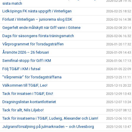
2026-02-28 19:16
sista match
Lidköpings FK nästa uppgift i Vinterligan
2026-02-25 18:52
Förlust i Vinterligan – juniorerna slog ESK
2026-02-16 14:38
Gegerfelt ende målskytt när Giff vann i Götene
2026-02-08 20:14
Dags för säsongens första träningsmatch
2026-02-06 16:32
Vårprogrammet för Torsdagsträffen
2026-01-20 17:32
Årsmöte 2026 – 26 februari
2026-01-09 14:43
Semifinal-stopp för Giff i KM
2026-01-06 17:13
Följ TG&IF i KM i futsal
2026-01-05 22:09
”Vårpremiär” för Torsdagsträffarna
2025-12-25 11:11
Välkommen till TG&IF, Leo!
2025-12-15 20:22
Tack för insatsen i TG&IF, Eric!
2025-12-09 13:43
Dragningslistan kontantlotteriet
2025-12-07 13:24
Tack för allt, Nils Liljebo!
2025-12-07 08:12
Tack för insatserna i TG&IF, Ludwig, Alexander och Liam!
2025-12-06 10:15
Julgransförsäljning på julmarknaden – och Ulvesborg
2025-12-05 13:47