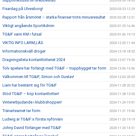
Supporterbuss till Grebbestad
2025-03-24 18:55
Fixardag på Ulvesborg!
2025-03-23 12:29
Rapport från årsmötet – starka finanser trots minusresultat
2025-02-28 12:51
Viktigt angående SportAdmin
2025-01-29 16:46
TG&IF vann KM i futsal
2025-01-06 19:13
VIKTIG INFO LARM,LÄS.
2024-12-20 11:44
Informationskväll droger
2024-12-18 18:32
Dragningslista kontantlotteriet 2024
2024-12-07 19:35
Tolv spelare har förlängt med TG&IF – truppbygget tar form
2024-12-06 15:06
Välkommen till TG&IF, Simon och Gustav!
2024-12-03 20:03
Liam har bestämt sig för TG&IF
2024-11-28 20:22
Stöd TG&IF – köp kontantlotten!
2024-11-28 13:50
Vintererbjudande i klubbshoppen!
2024-11-24 19:01
Tränarteamet tar form
2024-11-21 19:46
Ludwig är TG&IF:s första nyförvärv
2024-11-20 19:19
Johny David förlänger med TG&IF
2024-11-20 14:51