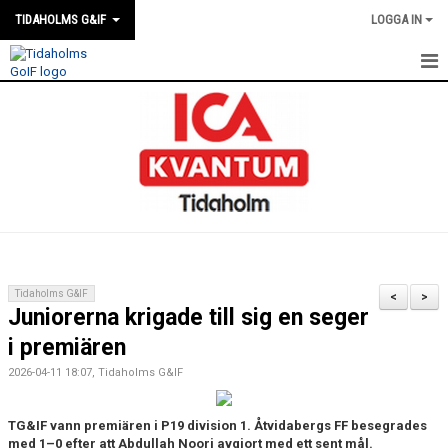
TIDAHOLMS G&IF
LOGGA IN
HEM
FÖRENINGSKALENDERN
NYHETER
KLUBBSTUGAN
KONTAKT
Tidaholms G&IF
<
>
Juniorerna krigade till sig en seger
FÖRENINGEN
i premiären
SOUVENIRER
2026-04-11 18:07, Tidaholms G&IF
GAMLA GIFFS TORSDAGSTRÄFFAR
TG&IF vann premiären i P19 division 1. Åtvidabergs FF besegrades
med 1–0 efter att Abdullah Noori avgjort med ett sent mål.
MATCHER