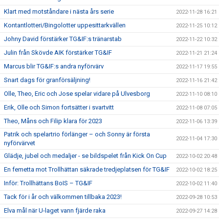
Klart med motståndare i nästa års serie
2022-11-28 16:21
Kontantlotteri/Bingolotter uppesittarkvällen
2022-11-25 10:12
Johny David förstärker TG&IF:s tränarstab
2022-11-22 10:32
Julin från Skövde AIK förstärker TG&IF
2022-11-21 21:24
Marcus blir TG&IF:s andra nyförvärv
2022-11-17 19:55
Snart dags för granförsäljning!
2022-11-16 21:42
Olle, Theo, Eric och Jose spelar vidare på Ulvesborg
2022-11-10 08:10
Erik, Olle och Simon fortsätter i svartvitt
2022-11-08 07:05
Theo, Måns och Filip klara för 2023
2022-11-06 13:39
Patrik och spelartrio förlänger – och Sonny är första
2022-11-04 17:30
nyförvärvet
Glädje, jubel och medaljer - se bildspelet från Kick On Cup
2022-10-02 20:48
En femetta mot Trollhättan säkrade tredjeplatsen för TG&IF
2022-10-02 18:25
Inför: Trollhättans BoIS – TG&IF
2022-10-02 11:40
Tack för i år och välkommen tillbaka 2023!
2022-09-28 10:53
Elva mål när U-laget vann fjärde raka
2022-09-27 14:28