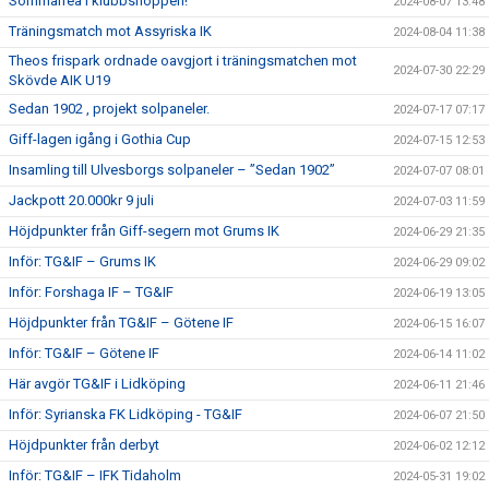
Sommarrea i klubbshoppen!
2024-08-07 13:48
Träningsmatch mot Assyriska IK
2024-08-04 11:38
Theos frispark ordnade oavgjort i träningsmatchen mot
2024-07-30 22:29
Skövde AIK U19
Sedan 1902 , projekt solpaneler.
2024-07-17 07:17
Giff-lagen igång i Gothia Cup
2024-07-15 12:53
Insamling till Ulvesborgs solpaneler – ”Sedan 1902”
2024-07-07 08:01
Jackpott 20.000kr 9 juli
2024-07-03 11:59
Höjdpunkter från Giff-segern mot Grums IK
2024-06-29 21:35
Inför: TG&IF – Grums IK
2024-06-29 09:02
Inför: Forshaga IF – TG&IF
2024-06-19 13:05
Höjdpunkter från TG&IF – Götene IF
2024-06-15 16:07
Inför: TG&IF – Götene IF
2024-06-14 11:02
Här avgör TG&IF i Lidköping
2024-06-11 21:46
Inför: Syrianska FK Lidköping - TG&IF
2024-06-07 21:50
Höjdpunkter från derbyt
2024-06-02 12:12
Inför: TG&IF – IFK Tidaholm
2024-05-31 19:02