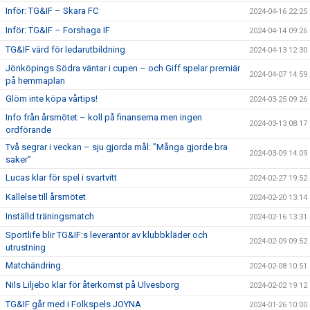
Inför: TG&IF – Skara FC
2024-04-16 22:25
Inför: TG&IF – Forshaga IF
2024-04-14 09:26
TG&IF värd för ledarutbildning
2024-04-13 12:30
Jönköpings Södra väntar i cupen – och Giff spelar premiär
2024-04-07 14:59
på hemmaplan
Glöm inte köpa vårtips!
2024-03-25 09:26
Info från årsmötet – koll på finanserna men ingen
2024-03-13 08:17
ordförande
Två segrar i veckan – sju gjorda mål: ”Många gjorde bra
2024-03-09 14:09
saker”
Lucas klar för spel i svartvitt
2024-02-27 19:52
Kallelse till årsmötet
2024-02-20 13:14
Inställd träningsmatch
2024-02-16 13:31
Sportlife blir TG&IF:s leverantör av klubbkläder och
2024-02-09 09:52
utrustning
Matchändring
2024-02-08 10:51
Nils Liljebo klar för återkomst på Ulvesborg
2024-02-02 19:12
TG&IF går med i Folkspels JOYNA
2024-01-26 10:00