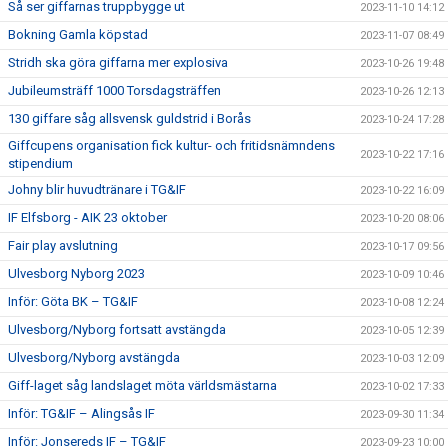
Så ser giffarnas truppbygge ut
2023-11-10 14:12
Bokning Gamla köpstad
2023-11-07 08:49
Stridh ska göra giffarna mer explosiva
2023-10-26 19:48
Jubileumsträff 1000 Torsdagsträffen
2023-10-26 12:13
130 giffare såg allsvensk guldstrid i Borås
2023-10-24 17:28
Giffcupens organisation fick kultur- och fritidsnämndens
2023-10-22 17:16
stipendium
Johny blir huvudtränare i TG&IF
2023-10-22 16:09
IF Elfsborg - AIK 23 oktober
2023-10-20 08:06
Fair play avslutning
2023-10-17 09:56
Ulvesborg Nyborg 2023
2023-10-09 10:46
Inför: Göta BK – TG&IF
2023-10-08 12:24
Ulvesborg/Nyborg fortsatt avstängda
2023-10-05 12:39
Ulvesborg/Nyborg avstängda
2023-10-03 12:09
Giff-laget såg landslaget möta världsmästarna
2023-10-02 17:33
Inför: TG&IF – Alingsås IF
2023-09-30 11:34
Inför: Jonsereds IF – TG&IF
2023-09-23 10:00