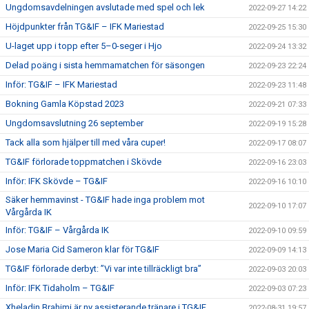
Ungdomsavdelningen avslutade med spel och lek
2022-09-27 14:22
Höjdpunkter från TG&IF – IFK Mariestad
2022-09-25 15:30
U-laget upp i topp efter 5–0-seger i Hjo
2022-09-24 13:32
Delad poäng i sista hemmamatchen för säsongen
2022-09-23 22:24
Inför: TG&IF – IFK Mariestad
2022-09-23 11:48
Bokning Gamla Köpstad 2023
2022-09-21 07:33
Ungdomsavslutning 26 september
2022-09-19 15:28
Tack alla som hjälper till med våra cuper!
2022-09-17 08:07
TG&IF förlorade toppmatchen i Skövde
2022-09-16 23:03
Inför: IFK Skövde – TG&IF
2022-09-16 10:10
Säker hemmavinst - TG&IF hade inga problem mot
2022-09-10 17:07
Vårgårda IK
Inför: TG&IF – Vårgårda IK
2022-09-10 09:59
Jose Maria Cid Sameron klar för TG&IF
2022-09-09 14:13
TG&IF förlorade derbyt: ”Vi var inte tillräckligt bra”
2022-09-03 20:03
Inför: IFK Tidaholm – TG&IF
2022-09-03 07:23
Xheladin Brahimi är ny assisterande tränare i TG&IF
2022-08-31 19:57