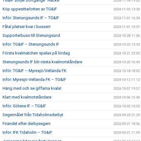
TG&IF sörjer bortgånge ”Hacke”
2024-11-18 19:55
Köp uppesittarlotten av TG&IF
2024-11-05 13:30
Inför: Stenungsunds IF – TG&IF
2024-11-01 16:34
Fåtal platser kvar i bussen!
2024-11-01 10:37
Supporterbuss till Stenungsund
2024-10-28 11:06
Inför: TG&IF – Stenungsunds IF
2024-10-25 13:33
Första kvalmatchen spelas på lördag
2024-10-21 22:02
Stenungsunds IF blir nästa kvalmotståndare
2024-10-20 16:49
Inför: TG&IF – Myresjö/Vetlanda FK
2024-10-18 18:02
Inför: Myresjö-Vetlanda FK – TG&IF
2024-10-12 11:12
Häng med och se giffarna kvala!
2024-10-07 19:57
Klart med kvalmotståndare
2024-10-06 15:40
Inför: Götene IF – TG&IF
2024-10-05 10:50
Segermålet från Tidaholmsderbyt
2024-09-23 21:29
Firandet efter derbysegern
2024-09-21 18:56
Inför: IFK Tidaholm – TG&IF
2024-09-21 11:09