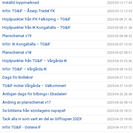
Inställd loppmarknad
2023-05-12 17:49
Inför: TG&IF – Åsarp-Trädet FK
2023-05-12 13:59
Höjdpunkter från IFK Falköping – TG&IF
2023-05-08 21:36
Höjdpunkter från IK Kongahälla – TG&IF
2023-05-08 21:28
Planschemat v19
2023-05-08 08:32
Inför: IK Kongahälla – TG&IF
2023-05-07 10:55
Planschemat v18
2023-05-02 08:57
Höjdpunkter från TG&IF – Vårgårda IK
2023-04-29 22:36
Inför: TG&IF – Vårgårda IK
2023-04-28 16:52
Dags för Bollekis!
2023-04-27 15:21
TG&IF möter Vårgårda – Välkommen!
2023-04-27 14:09
Äntligen dags för bilbingo i Ekedalen!
2023-04-26 20:58
Ändring av planschemat v17
2023-04-26 08:14
Se bilderna från söndagens cupspel!
2023-04-23 18:51
Tack alla ni som varit en del av Giffcupen 2023!
2023-04-23 18:00
Inför TG&IF - Götene IF
2023-04-14 07:15