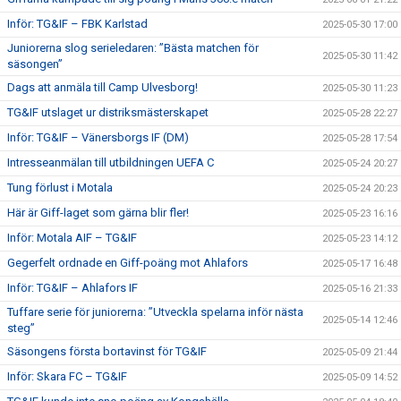
Inför: TG&IF – FBK Karlstad
2025-05-30 17:00
Juniorerna slog serieledaren: ”Bästa matchen för
2025-05-30 11:42
säsongen”
Dags att anmäla till Camp Ulvesborg!
2025-05-30 11:23
TG&IF utslaget ur distriksmästerskapet
2025-05-28 22:27
Inför: TG&IF – Vänersborgs IF (DM)
2025-05-28 17:54
Intresseanmälan till utbildningen UEFA C
2025-05-24 20:27
Tung förlust i Motala
2025-05-24 20:23
Här är Giff-laget som gärna blir fler!
2025-05-23 16:16
Inför: Motala AIF – TG&IF
2025-05-23 14:12
Gegerfelt ordnade en Giff-poäng mot Ahlafors
2025-05-17 16:48
Inför: TG&IF – Ahlafors IF
2025-05-16 21:33
Tuffare serie för juniorerna: ”Utveckla spelarna inför nästa
2025-05-14 12:46
steg”
Säsongens första bortavinst för TG&IF
2025-05-09 21:44
Inför: Skara FC – TG&IF
2025-05-09 14:52