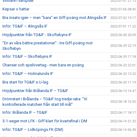
Vinnare i vårtipset
2022-07-07 21:13
Kepsar o hattar
2022-07-06 08:45
Bra insats igen – men ”bara” en Giff-poäng mot Alingsås IF
2022-07-02 19:17
Inför: TG&IF – Alingsås IF
2022-07-01 11:22
Höjdpunkter från TG&IF - Skoftebyns IF
2022-06-30 20:09
"En av våra bättre prestationer" - tre Giff-poäng mot
2022-06-29 22:19
Skoftebyn
Inför: TG&IF – Skoftebyns IF
2022-06-29 17:18
Chanser och spelövertag - men bara en poäng
2022-06-23 22:01
Inför: TG&IF – Holmalunds IF
2022-06-23 13:22
Bra start för TG&IF:s U-lag
2022-06-20 11:19
Höjdpunkter från Brålanda IF – TG&IF
2022-06-19 14:47
Drömstart i Brålanda – TG&IF tog tredje raka: ”Vi
2022-06-18 16:55
kontrollerade matchen från start till mål”
Inför: Brålanda IF – TG&IF
2022-06-17 18:17
3-1-seger mot LFK - Giff klart för kvartsfinal i DM
2022-06-14 21:32
Inför: TG&IF – Lidköpings FK (DM)
2022-06-14 06:39