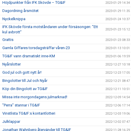
Höjdpunkter från IFK Skövde – TG&IF
2023-01-29 14:34
Dagordning årsmötet
2023-01-29 11:35
Nyckelknippa
2023-01-24 10:37
IFK Skövde första motståndaren under försäsongen: ”Ett
2023-01-23 15:12
kul avbrott”
Grattis
2023-01-23 08:33
Gamla Giffares torsdagsträffar våren-23
2023-01-13 10:01
TG&IF vann dramatiskt inne-KM
2023-01-06 19:59
Nyårslotter
2022-12-27 10:18
God jul och gott nytt år!
2022-12-23 17:05
Bingolotter till Jul och Nyår
2022-12-21 08:47
Köp din Bingolott av TG&IF
2022-12-11 10:51
Missa inte morgondagens julmarknad!
2022-12-09 14:54
”Perra” stannar i TG&IF
2022-12-06 17:14
Vinstlista TG&IF:s kontantlotteri
2022-12-03 19:06
Julklappar
2022-12-02 07:47
Jonathan Wahnberg återvänder till TG&IF
2022-11-28 16:29