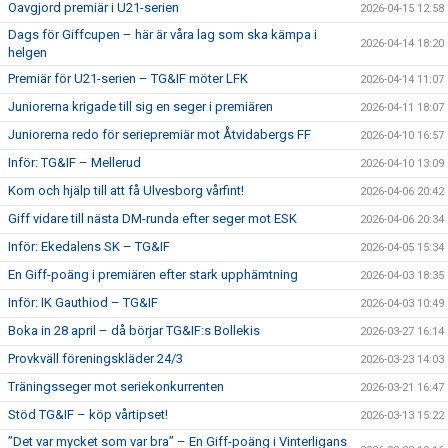
Oavgjord premiär i U21-serien
2026-04-15 12:58
Dags för Giffcupen – här är våra lag som ska kämpa i
2026-04-14 18:20
helgen
Premiär för U21-serien – TG&IF möter LFK
2026-04-14 11:07
Juniorerna krigade till sig en seger i premiären
2026-04-11 18:07
Juniorerna redo för seriepremiär mot Åtvidabergs FF
2026-04-10 16:57
Inför: TG&IF – Mellerud
2026-04-10 13:09
Kom och hjälp till att få Ulvesborg vårfint!
2026-04-06 20:42
Giff vidare till nästa DM-runda efter seger mot ESK
2026-04-06 20:34
Inför: Ekedalens SK – TG&IF
2026-04-05 15:34
En Giff-poäng i premiären efter stark upphämtning
2026-04-03 18:35
Inför: IK Gauthiod – TG&IF
2026-04-03 10:49
Boka in 28 april – då börjar TG&IF:s Bollekis
2026-03-27 16:14
Provkväll föreningskläder 24/3
2026-03-23 14:03
Träningsseger mot seriekonkurrenten
2026-03-21 16:47
Stöd TG&IF – köp vårtipset!
2026-03-13 15:22
”Det var mycket som var bra” – En Giff-poäng i Vinterligans