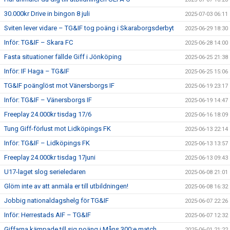
30.000kr Drive in bingon 8 juli
2025-07-03 06:11
Sviten lever vidare – TG&IF tog poäng i Skaraborgsderbyt
2025-06-29 18:30
Inför: TG&IF – Skara FC
2025-06-28 14:00
Fasta situationer fällde Giff i Jönköping
2025-06-25 21:38
Inför: IF Haga – TG&IF
2025-06-25 15:06
TG&IF poänglöst mot Vänersborgs IF
2025-06-19 23:17
Inför: TG&IF – Vänersborgs IF
2025-06-19 14:47
Freeplay 24.000kr tisdag 17/6
2025-06-16 18:09
Tung Giff-förlust mot Lidköpings FK
2025-06-13 22:14
Inför: TG&IF – Lidköpings FK
2025-06-13 13:57
Freeplay 24.000kr tisdag 17juni
2025-06-13 09:43
U17-laget slog serieledaren
2025-06-08 21:01
Glöm inte av att anmäla er till utbildningen!
2025-06-08 16:32
Jobbig nationaldagshelg för TG&IF
2025-06-07 22:26
Inför: Herrestads AIF – TG&IF
2025-06-07 12:32
Giffarna kämpade till sig poäng i Måns 300:e match
2025-06-01 21:22