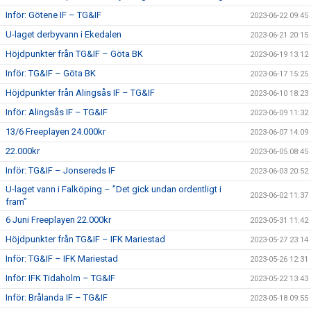
Inför: Götene IF – TG&IF
2023-06-22 09:45
U-laget derbyvann i Ekedalen
2023-06-21 20:15
Höjdpunkter från TG&IF – Göta BK
2023-06-19 13:12
Inför: TG&IF – Göta BK
2023-06-17 15:25
Höjdpunkter från Alingsås IF – TG&IF
2023-06-10 18:23
Inför: Alingsås IF – TG&IF
2023-06-09 11:32
13/6 Freeplayen 24.000kr
2023-06-07 14:09
22.000kr
2023-06-05 08:45
Inför: TG&IF – Jonsereds IF
2023-06-03 20:52
U-laget vann i Falköping – ”Det gick undan ordentligt i
2023-06-02 11:37
fram”
6 Juni Freeplayen 22.000kr
2023-05-31 11:42
Höjdpunkter från TG&IF – IFK Mariestad
2023-05-27 23:14
Inför: TG&IF – IFK Mariestad
2023-05-26 12:31
Inför: IFK Tidaholm – TG&IF
2023-05-22 13:43
Inför: Brålanda IF – TG&IF
2023-05-18 09:55