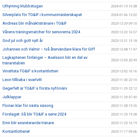
Uthyrning klubbstugan
2024-01-19 10:38
Silverplats för TG&IF i kommunmästerskapet
2024-01-06 15:02
Andreas blir målvaktstränare i TG&IF
2023-12-29 09:10
Vårens träningsmatcher för seniorerna 2024
2023-12-22 16:57
God jul och gott nytt år
2023-12-21 15:18
Johannes och Valmir – två återvändare klara för Giff
2023-12-08 17:47
Lagkaptenen förlänger – Axelsson blir en del av
2023-12-03 20:49
tränarstaben
Vinstlista TG&IF:s kontantlotteri
2023-12-02 16:16
Leon tillbaka i svartvitt
2023-11-30 22:10
Gegerfelt är TG&IF:s första nyförvärv
2023-11-29 22:12
Julklappar
2023-11-29 07:40
Florian klar för nästa säsong
2023-11-28 19:25
Förslaget: Så blir TG&IF:s serie 2024
2023-11-23 19:28
Emir blir assisterande tränare
2023-11-23 16:19
Kontantlotteriet
2023-11-17 09:06