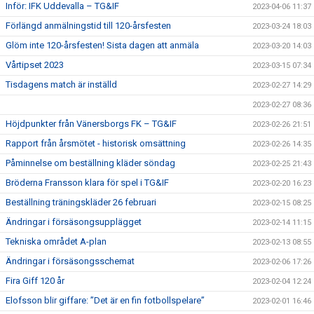
Inför: IFK Uddevalla – TG&IF
2023-04-06 11:37
Förlängd anmälningstid till 120-årsfesten
2023-03-24 18:03
Glöm inte 120-årsfesten! Sista dagen att anmäla
2023-03-20 14:03
Vårtipset 2023
2023-03-15 07:34
Tisdagens match är inställd
2023-02-27 14:29
2023-02-27 08:36
Höjdpunkter från Vänersborgs FK – TG&IF
2023-02-26 21:51
Rapport från årsmötet - historisk omsättning
2023-02-26 14:35
Påminnelse om beställning kläder söndag
2023-02-25 21:43
Bröderna Fransson klara för spel i TG&IF
2023-02-20 16:23
Beställning träningskläder 26 februari
2023-02-15 08:25
Ändringar i försäsongsupplägget
2023-02-14 11:15
Tekniska området A-plan
2023-02-13 08:55
Ändringar i försäsongsschemat
2023-02-06 17:26
Fira Giff 120 år
2023-02-04 12:24
Elofsson blir giffare: ”Det är en fin fotbollspelare”
2023-02-01 16:46