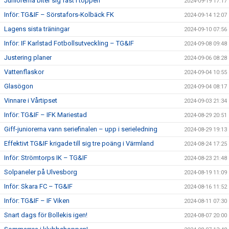
Juniorerna biter sig fast i toppen
2024-09-19 17:17
Inför: TG&IF – Sörstafors-Kolbäck FK
2024-09-14 12:07
Lagens sista träningar
2024-09-10 07:56
Inför: IF Karlstad Fotbollsutveckling – TG&IF
2024-09-08 09:48
Justering planer
2024-09-06 08:28
Vattenflaskor
2024-09-04 10:55
Glasögon
2024-09-04 08:17
Vinnare i Vårtipset
2024-09-03 21:34
Inför: TG&IF – IFK Mariestad
2024-08-29 20:51
Giff-juniorerna vann seriefinalen – upp i serieledning
2024-08-29 19:13
Effektivt TG&IF krigade till sig tre poäng i Värmland
2024-08-24 17:25
Inför: Strömtorps IK – TG&IF
2024-08-23 21:48
Solpaneler på Ulvesborg
2024-08-19 11:09
Inför: Skara FC – TG&IF
2024-08-16 11:52
Inför: TG&IF – IF Viken
2024-08-11 07:30
Snart dags för Bollekis igen!
2024-08-07 20:00