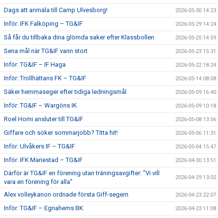
Dags att anmäla till Camp Ulvesborg!
2026-05-30 14:23
Inför: IFK Falköping – TG&IF
2026-05-29 14:24
Så får du tillbaka dina glömda saker efter Klassbollen
2026-05-25 14:59
Sena mål när TG&IF vann stort
2026-05-23 15:31
Inför: TG&IF – IF Haga
2026-05-22 18:24
Inför: Trollhättans FK – TG&IF
2026-05-14 08:08
Säker hemmaseger efter tidiga ledningsmål
2026-05-09 16:40
Inför: TG&IF – Wargöns IK
2026-05-09 10:18
Roel Homi ansluter till TG&IF
2026-05-08 13:56
Giffare och söker sommarjobb? Titta hit!
2026-05-06 11:31
Inför: Ulvåkers IF – TG&IF
2026-05-04 15:47
Inför: IFK Mariestad – TG&IF
2026-04-30 13:51
Därför är TG&IF en förening utan träningsavgifter: ”Vi vill
2026-04-29 13:02
vara en förening för alla”
Alex volleykanon ordnade första Giff-segern
2026-04-23 22:07
Inför: TG&IF – Egnahems BK
2026-04-23 11:08