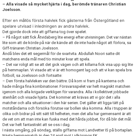
– Alla visade så mycket hjärta i dag, berömde tränaren Christian
Joelsson.
CUPER ARBETSBESKRIVNING
Efter en mållös första halvlek fick gästerna från Östergötland en
PLANSCHEMA
spelare utvisad i inledningen av andra halvlek.
Det gjorde dock inte att giffarna tog över spelet.
– På något sätt fick Åtvidaberg lite energi efter utvisningen. Det var nästan
lite som att de körde på när de kände att de inte hade något att förlora, sa
Giff-tränaren Christian Joelsson.
Ändå blev det ett segermål för de svartvita. Abdullah Noori satte dit
matchens enda mål med tio minuter kvar att spela.
– Det var roligt att se att det gick vägen och att killarna fick visa upp sig lite
på hemmaplan. Vi visade att vi är ett homogent lag och att vi kan spela bra
fotboll, sa Joelsson och fortsatte:
– Den första halvleken var den bättre. Då kom vi fram på kanterna och
hade många fina kombinationer. Försvarsspelet var helt magiskt matchen
igenom och alla krigade verkligen för varandra. Alla i kollektivet jobbade
stenhårt och visade hjärta. Det kommer att krävas att vi gör det i alla
matcher och alla situationer i den här serien. Det gäller att ligga tätt på
motståndarna och försöka förutse var bollen ska komma. Alla i truppen är
olika och bidrar på sitt sätt till helheten, men det alla har gemensamt är att
de vet om att man inte kan fuska med det hårda jobbet, för då blir det mål.
Det var helt fantastiskt att se oss i dag.
I nästa omgång, på söndag, ställs giffarna mot Landvetter IS på bortaplan.
Nästa hemmamatch är den 24 april mot Lidköpings FK.