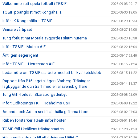
Välkommen att spela fotboll i TG&IF!
2025-09-03 09:17
TG&IF poänglöst mot Kongahälla
2025-08-30 19:05
Inför: IK Kongahälla – TG&IF
2025-08-29 15:33
Vinnare vårtipset
2025-08-27 14:08
Tung förlust när Motala avgjorde i slutminuterna
2025-08-23 16:38
Inför: TG&IF - Motala AIF
2025-08-22 18:04
Äntligen seger igen!
2025-08-17 21:40
Inför: TG&IF – Herrestads AIF
2025-08-16 21:24
Ledarmöte om TG&IF:s arbete med att bli kvalitetsklubb
2025-08-15 11:22
Rapport från P15-lagets läger i Varberg: Träningar,
2025-08-14 11:37
lagbyggande och träff med en allsvensk giffare
Tung Giff-förlust i Skaraborgsderbyt
2025-08-08 21:09
Inför: Lidköpings FK – Tidaholms G&IF
2025-08-08 12:22
Amanda och Adam ser till att hålla giffarna i form
2025-08-02 07:03
Ruben förstärker TG&IF inför hösten
2025-08-01 14:44
TG&IF föll i kvällens träningsmatch
2025-07-28 21:53
Här anmäler du dig till utbildningen UEFA C
2025-07-07 10:20