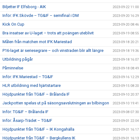
Biljetter IF Elfsborg - AIK
2023-09-22 11:00
Inför: IFK Skövde – TG&IF – semifinal i DM
2023-09-20 16:29
Kick On Cup
2023-09-20 08:46
Bra insatser av U-laget – trots att poängen uteblivit
2023-09-19 08:55
Målen från matchen mot IFK Mariestad
2023-09-18 20:21
P16-laget är seriesegrare – och vinstraden blir allt längre
2023-09-18 19:36
Utbildning pågår
2023-09-18 16:07
Påminnelse
2023-09-18 08:49
Inför: IFK Mariestad – TG&IF
2023-09-16 12:29
HLR utbildning med hjärtstartare
2023-09-15 08:20
Höjdpunkter från TG&IF – Brålanda IF
2023-09-10 20:37
Jackpotten spelas ut på säsongsavslutningen av bilbingon
2023-09-10 19:41
Inför: TG&IF – Brålanda IF
2023-09-08 07:30
Inför: Åsarp-Trädet – TG&IF
2023-09-01 22:04
Höjdpunkter från TG&IF – IK Kongahälla
2023-09-01 16:17
Höjdpunkter från TG&IF – Bergkullens IK
2023-09-01 16:13