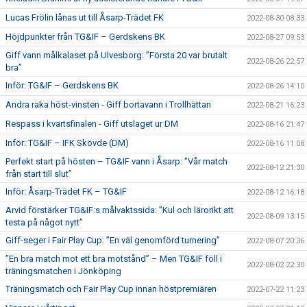
Lucas Frölin lånas ut till Åsarp-Trädet FK
2022-08-30 08:33
Höjdpunkter från TG&IF – Gerdskens BK
2022-08-27 09:53
Giff vann målkalaset på Ulvesborg: ”Första 20 var brutalt
2022-08-26 22:57
bra”
Inför: TG&IF – Gerdskens BK
2022-08-26 14:10
Andra raka höst-vinsten - Giff bortavann i Trollhättan
2022-08-21 16:23
Respass i kvartsfinalen - Giff utslaget ur DM
2022-08-16 21:47
Inför: TG&IF – IFK Skövde (DM)
2022-08-16 11:08
Perfekt start på hösten – TG&IF vann i Åsarp: ”Vår match
2022-08-12 21:30
från start till slut”
Inför: Åsarp-Trädet FK – TG&IF
2022-08-12 16:18
Arvid förstärker TG&IF:s målvaktssida: ”Kul och lärorikt att
2022-08-09 13:15
testa på något nytt”
Giff-seger i Fair Play Cup: ”En väl genomförd turnering”
2022-08-07 20:36
”En bra match mot ett bra motstånd” – Men TG&IF föll i
2022-08-02 22:30
träningsmatchen i Jönköping
Träningsmatch och Fair Play Cup innan höstpremiären
2022-07-22 11:23