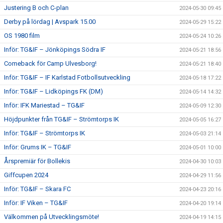
Justering B och C-plan
2024-05-30 09:45
Derby på lördag | Avspark 15.00
2024-05-29 15:22
OS 1980 film
2024-05-24 10:26
Inför: TG&IF – Jönköpings Södra IF
2024-05-21 18:56
Comeback för Camp Ulvesborg!
2024-05-21 18:40
Inför: TG&IF – IF Karlstad Fotbollsutveckling
2024-05-18 17:22
Inför: TG&IF – Lidköpings FK (DM)
2024-05-14 14:32
Inför: IFK Mariestad – TG&IF
2024-05-09 12:30
Höjdpunkter från TG&IF – Strömtorps IK
2024-05-05 16:27
Inför: TG&IF – Strömtorps IK
2024-05-03 21:14
Inför: Grums IK – TG&IF
2024-05-01 10:00
Årspremiär för Bollekis
2024-04-30 10:03
Giffcupen 2024
2024-04-29 11:56
Inför: TG&IF – Skara FC
2024-04-23 20:16
Inför: IF Viken – TG&IF
2024-04-20 19:14
Välkommen på Utvecklingsmöte!
2024-04-19 14:15