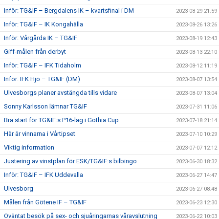
Inför: TG&IF – Bergdalens IK – kvartsfinal i DM
2023-08-29 21:59
Inför: TG&IF – IK Kongahälla
2023-08-26 13:26
Inför: Vårgårda IK – TG&IF
2023-08-19 12:43
Giff-målen från derbyt
2023-08-13 22:10
Inför: TG&IF – IFK Tidaholm
2023-08-12 11:19
Inför: IFK Hjo – TG&IF (DM)
2023-08-07 13:54
Ulvesborgs planer avstängda tills vidare
2023-08-07 13:04
Sonny Karlsson lämnar TG&IF
2023-07-31 11:06
Bra start för TG&IF:s P16-lag i Gothia Cup
2023-07-18 21:14
Här är vinnarna i Vårtipset
2023-07-10 10:29
Viktig information
2023-07-07 12:12
Justering av vinstplan för ESK/TG&IF:s bilbingo
2023-06-30 18:32
Inför: TG&IF – IFK Uddevalla
2023-06-27 14:47
Ulvesborg
2023-06-27 08:48
Målen från Götene IF – TG&IF
2023-06-23 12:30
Oväntat besök på sex- och sjuåringarnas våravslutning
2023-06-22 10:03