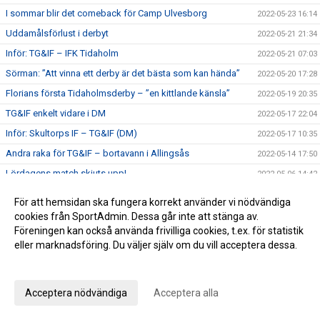
I sommar blir det comeback för Camp Ulvesborg
2022-05-23 16:14
Uddamålsförlust i derbyt
2022-05-21 21:34
Inför: TG&IF – IFK Tidaholm
2022-05-21 07:03
Sörman: ”Att vinna ett derby är det bästa som kan hända”
2022-05-20 17:28
Florians första Tidaholmsderby – ”en kittlande känsla”
2022-05-19 20:35
TG&IF enkelt vidare i DM
2022-05-17 22:04
Inför: Skultorps IF – TG&IF (DM)
2022-05-17 10:35
Andra raka för TG&IF – bortavann i Allingsås
2022-05-14 17:50
Lördagens match skjuts upp!
2022-05-06 14:42
Äntligen Bilbingon drar igång – premiär 10 maj!
2022-05-06 13:02
För att hemsidan ska fungera korrekt använder vi nödvändiga
Dubbla Giff-segrar i inledningen av U-lagsserien
2022-05-04 16:34
cookies från SportAdmin. Dessa går inte att stänga av.
Föreningen kan också använda frivilliga cookies, t.ex. för statistik
Glädje och jubel - stort bildspel från Giffcupens avgörande
2022-05-01 21:34
eller marknadsföring. Du väljer själv om du vill acceptera dessa.
Full fart även andra helgen av Giffcupen - se bilderna här!
2022-04-30 15:23
Anpassa dina val
Första matchen på Ulvesborg – årets första trepoängare
2022-04-29 21:44
Acceptera nödvändiga
Acceptera alla
Inför: TG&IF – Åsarp-Trädet FK
2022-04-29 10:02
Hemmapremiär på riktigt – Åsarp-Trädet kommer till
2022-04-24 15:56